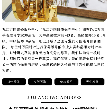
乌鲁木齐市天山区红山路26号时代广场（CCMALL）C座17层17-B（需提前预约）
温州市鹿城区锦绣路1067号置信广场10层1015室（需提前预约）
哈尔滨市道里区友谊西路600号富力中心T2座写字楼29层03室（需提前预约）
大连市中山区人民路15号国际金融大厦7层G室（需提前预约）
佛山市禅城区季华五路57号万科金融中心C座12层1205室（需提前预约）
九江万国维修服务中心（九江万国维修保养中心）拥有IWC万国
手表维修专家30余名，其中高级技术顾问3名、高级技师10名，初
东莞市东城街道鸿福东路1号民盈国贸中心T1写字楼9层907室（需提前预约）
级、中级技师10余名，现已形成了全国专业的万国维修服务团
无锡市梁溪区人民中路139号恒隆广场写字楼1座11层1104室（需提前预约）
队。 每位对万国时计进行保养维修的专业人员都必须对时计本
南通市崇川区工农路57号圆融广场写字楼16层1603室（需提前预约）
身、时计历史及其拥有者抱有充分的尊重。我们认为每一枚时
苏州市苏州工业园区星港街199号苏州中心办公楼C座22层08室（需提前预约）
计，都同它的拥有者一样尊贵。我们保证，您的腕表会得到始终
武汉市江汉区解放大道686号世界贸易大厦38层09室（需提前预约）
如一的精心保养与维护，保障它的恒久价值与可靠性能得以世代
南宁市青秀区金湖路59号地王大厦12楼1224室（需提前预约）
相传。
合肥市蜀山区潜山路111号万象城华润大厦B座12楼03室（需提前预约）
3年质保
立等可取
价格透明
无尘检修
泉州市丰泽区宝洲路729号浦西万达中心写字楼A座7楼709室（需提前预约）
青岛市南区山东路6号华润大厦B座22层04室（需提前预约）
JIUJIANG IWC ADDRESS
烟台市芝罘区胜利路139号万达金融中心A座907室（需提前预约）
长春市朝阳区西安大路727号中银大厦A座(旺进大厦)18层09室（需提前预约）