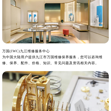
嘉兴市南湖区广益路705号嘉兴世界贸易中心写字楼A座13层1304室（需提前预约）
南昌市红谷滩新区红谷中大道998号绿地双子塔（中央广场）A1座办公楼14层07室（需提前预约）
济南市历下区经十路11111号华润中心写字楼（万象城）15层1508室（需提前预约）
广州市天河区天河路230号万菱汇国际中心写字楼A塔7层704室（需提前预约）
广州市越秀区环市东路371-375号世界贸易中心大厦南塔写字楼15层07室（需提前预约）
深圳市罗湖区深南东路5001号华润大厦写字楼17层1701室（需提前预约）
惠州市惠城区江北文昌一路7号华贸大厦写字楼1座30层05室（需提前预约）
厦门市思明区湖滨东路95号华润大厦写字楼B座11层1104室（需提前预约）
万国(IWC)九江维修服务中心
为中国大陆用户提供九江市万国维修保养服务，您可以咨询维
福州市鼓楼区五四路128-1号恒力城写字楼15层03室（需提前预约）
修、保养、配件、价格、知识、常见问题及资讯相关内容。
成都市锦江区人民东路6号SAC东原中心写字楼24层2406B室（需提前预约）
重庆市江北区观音桥步行街2号融恒时代广场写字楼9层902室（需提前预约）
长沙市芙蓉区定王台街道建湘路393号世茂环球金融中心写字楼（芙蓉广场）10层13室（需提前预约）
郑州市二七区铭功路10号华润大厦写字楼29层2905室（需提前预约）
太原市迎泽区解放路15号亨得利名表服务中心（品牌授权店）3层整层（需提前预约）
沈阳市沈河区中街路137号亨得利名表服务中心（品牌授权店）1层整层（需提前预约）
沈阳市沈河区中街路83号亨得利名表服务中心（品牌授权店）1层整层（需提前预约）