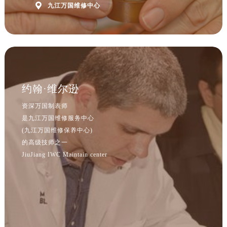
内蒙古自治区巴彦淖尔市临河区新华街万国售后服务中心（需提前预约）

九江万国维修中心
内蒙古自治区包头市青山区幸福路甲3号王府井百货名表维修万国售后服务中心（需提前预约）
内蒙古自治区赤峰市红山区哈达街万国售后服务中心（需提前预约）
内蒙古自治区鄂尔多斯市东胜区伊金霍洛街万国售后服务中心（需提前预约）
内蒙古自治区呼伦贝尔市海拉尔区中央街万国售后服务中心（需提前预约）
内蒙古自治区通辽市科尔沁区明仁大街万国售后服务中心（需提前预约）
约翰·维尔逊
内蒙古自治区乌海市海勃湾区人民南路万国售后服务中心（需提前预约）
内蒙古自治区乌兰察布市集宁区恩和大街万国售后服务中心（需提前预约）
资深万国制表师
内蒙古自治区锡林郭勒盟市锡林浩特市光明街与额尔敦路交叉口万国售后服务中心（需提前预约）
是九江万国维修服务中心
(九江万国维修保养中心)
内蒙古自治区兴安盟市乌兰浩特市兴安大街万国售后服务中心（需提前预约）
的高级技师之一
山西省大同市平城区迎宾街万国售后服务中心（需提前预约）
JiuJiang IWC Maintain center
山西省晋城市城区黄华街万国售后服务中心（需提前预约）
山西省晋中市榆次区顺城街万国售后服务中心（需提前预约）
山西省临汾市尧都区解放路万国售后服务中心（需提前预约）
山西省吕梁市离石区永宁中路与建设街交叉口万国售后服务中心（需提前预约）
山西省朔州市朔城区怡西路与鄯阳西街交汇处万国售后服务中心（需提前预约）