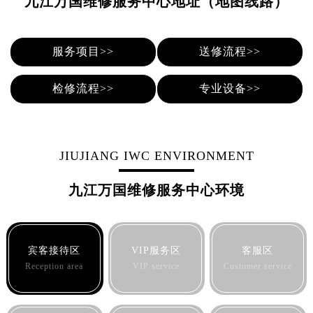
九江万国维修服务中心地址（地图线路）
贵阳市南明区都司高架桥路33号亨特国际金融中心14楼14D（需提前预约）
昆明市盘龙区北京路928号同德昆明广场写字楼10层06室（需提前预约）
石家庄市长安区中山东路39号勒泰中心写字楼B座13层07室（需提前预约）
服务项目>>
送修流程>>
西安市碑林区南关正街88号华侨城长安国际中心E座6楼10室（需提前预约）
海口市龙华区金贸东路5号海口华润大厦B座17层1707室（需提前预约）
检修流程>>
专业设备>>
唐山市路南区新华东道100号万达广场写字楼A座10层1002室（需提前预约）
台州市椒江区东海大道1800号腾达中心东1幢20楼2002室（需提前预约）
内蒙古自治区呼和浩特市玉泉区大学西街70号华润万象城写字楼（鄂尔多斯大厦）23层2326室（需提前预约）
JIUJIANG IWC ENVIRONMENT
甘肃省兰州市七里河区西津西路16号兰州中心写字楼21层2102室（需提前预约）
重庆市解放碑渝中区民权路28号英利国际金融中心写字楼20层01室（需提前预约）
九江万国维修服务中心环境
黑龙江省大庆市萨尔图区会战大街万国售后服务中心（需提前预约）
黑龙江省鹤岗市向阳区红军路万国售后服务中心（需提前预约）
黑龙江省黑河市爱辉区中央街万国售后服务中心（需提前预约）
宾客接待区
VIP服务区
客服区
黑龙江省鸡西市鸡冠区红军路万国售后服务中心（需提前预约）
Reception area
VIP service
Customer service
黑龙江省佳木斯市向阳区长安路万国售后服务中心（需提前预约）
黑龙江省牡丹江市东安区太平路万国售后服务中心（需提前预约）