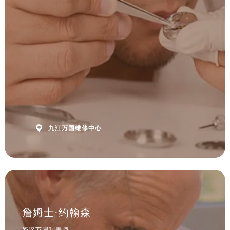
安徽省马鞍山市雨山区湖南西路万国售后服务中心（需提前预约）
安徽省宿州市埇桥区人民中路万国售后服务中心（需提前预约）
安徽省铜陵市铜官区石城大道万国售后服务中心（需提前预约）
安徽省芜湖市镜湖区中山路步行街万国售后服务中心（需提前预约）
安徽省宣城市宣州区叠嶂西路万国售后服务中心（需提前预约）
福建省龙岩市新罗区九一南路万国售后服务中心（需提前预约）
福建省南平市建阳区人民西路万国售后服务中心（需提前预约）
福建省宁德市蕉城区天湖东路万国售后服务中心（需提前预约）
福建省莆田市城厢区霞林街道荔华东大道万国售后服务中心（需提前预约）

九江万国维修中心
福建省三明市三元区东乾二路万国售后服务中心（需提前预约）
福建省漳州市龙文区步港路万国售后服务中心（需提前预约）
江苏省常州市新北区龙锦路1590号现代传媒中心5号楼10层1008室万国售后服务中心（需提前预约）
江苏省淮安市清江浦区淮海北路万国售后服务中心（需提前预约）
江苏省连云港市海州区通灌北路万国售后服务中心（需提前预约）
江苏省南京市秦淮区中山南路1号南京中心22层22-C1-C3室万国售后服务中心（需提前预约）
詹姆士·约翰森
江苏省宿迁市宿城区西湖路万国售后服务中心（需提前预约）
资深万国制表师