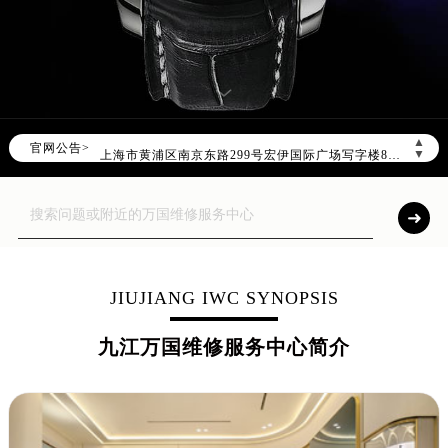
2026年7月万国售后服务中心最新网点地址：
北京市东城区东长安街1号东方广场写字楼W3座6层602室（需提前预约）
北京市朝阳区建国门外大街甲6号华熙国际中心写字楼D座11层1102室（需提前预约）
天津市和平区赤峰道136号天津国际金融中心写字楼26层2603室（需提前预约）
上海市徐汇区虹桥路3号港汇中心写字楼2座37层3705室（需提前预约）
▲
官网公告>
上海市黄浦区南京东路299号宏伊国际广场写字楼8层806室（需提前预约）
▼
南京市秦淮区中山南路1号（新街口）南京中心写字楼22层C1-1室（需提前预约）
常州市新北区龙锦路1590号现代传媒中心写字楼5号楼10层1008室（需提前预约）
徐州市鼓楼区淮海东路29号苏宁广场IFC国际金融中心写字楼35层3508室（需提前预约）
扬州市邗江区国展路29号星耀天地写字楼1号楼18层1803室（需提前预约）
盐城市盐都区世纪大道5号盐城金融城写字楼1号楼16层1604室（需提前预约）
JIUJIANG IWC SYNOPSIS
泰州市海陵区永定东路399号置地商务中心东塔写字楼（华润万象城）17层1706室（需提前预约）
九江万国维修服务中心简介
宁波市江北区大闸南路500号来福士广场办公楼20层2009室（需提前预约）
杭州市上城区钱江路1366号华润大厦写字楼A座5层503-5室（需提前预约）
金华市金东区东市南街777号金华万达广场写字楼4号楼22层2209室（需提前预约）
绍兴市越城区胜利东路379号世茂天际中心写字楼8层805室（需提前预约）