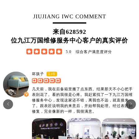
山东省德州市德城区东风中路万国售后服务中心（需提前预约）
山东省东营市东营区济南路万国售后服务中心（需提前预约）
JIUJIANG IWC COMMENT
山东省济南市历下区经十路11111号华润中心写字楼（万象城）15层1508室万国售后服务中心（需提前预约）
山东省济宁市任城区太白楼路万国售后服务中心（需提前预约）
来自
628592
山东省莱芜市文化南路8号银座商城名表维修一楼名表维修万国售后服务中心（需提前预约）
位九江万国维修服务中心客户的真实评价
山东省临沂市兰山区解放路万国售后服务中心（需提前预约）





5.0
综合客户满意度评分
山东省日照市东港区烟台路万国售后服务中心（需提前预约）
山东省泰安市泰山区财源街道泰山大街万国售后服务中心（需提前预约）
山东省威海市环翠区新威海路89号振华商厦一楼名表维修万国售后服务中心（需提前预约）
Lv6
坏孩子
山东省潍坊市奎文区东风东街万国售后服务中心（需提前预约）
几天前，我在后备箱里搬了点东西。结果那天不小心把手
山东省枣庄市滕州市北辛路与善国路交叉口万国售后服务中心（需提前预约）
表刮花了。看的我很是心疼。我赶紧找了一下九江万国维
山东省淄博市张店区金晶大道万国售后服务中心（需提前预约）
修服务中心，发现这家还不错，离我也不远，就直接来


了。跟表匠说明我的来意后，开始帮我处理。经过表匠的
上海市黄浦区南京东路299号宏伊国际广场写字楼8层806室万国售后服务中心（需提前预约）
修复，完全像新的一样，我很满意。
上海市徐汇区虹桥路3号港汇中心2座37层3705室万国售后服务中心（需提前预约）
浙江省杭州市上城区钱江路1366号华润大厦A座5层503-5室万国售后服务中心（需提前预约）
浙江省湖州市吴兴区劳动路万国售后服务中心（需提前预约）