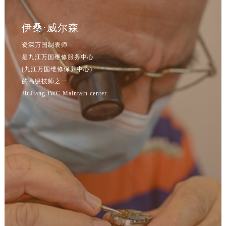
辽宁省朝阳市双塔区新华路万国售后服务中心（需提前预约）
辽宁省丹东市振兴区七经街万国售后服务中心（需提前预约）
伊桑·威尔森
辽宁省抚顺市新抚区东一路万国售后服务中心（需提前预约）
资深万国制表师
辽宁省阜新市海州区解放大街万国售后服务中心（需提前预约）
是九江万国维修服务中心
辽宁省葫芦岛市连山区中央路万国售后服务中心（需提前预约）
(九江万国维修保养中心)
辽宁省锦州市古塔区中央大街万国售后服务中心（需提前预约）
的高级技师之一
辽宁省辽阳市白塔区新运大街万国售后服务中心（需提前预约）
JiuJiang IWC Maintain center
辽宁省盘锦市兴隆台区石油大街万国售后服务中心（需提前预约）
辽宁省铁岭市银州区南马路万国售后服务中心（需提前预约）
辽宁省营口市站前区市府路与渤海大街交叉口万国售后服务中心（需提前预约）
辽宁省沈阳市沈河区中街路137号亨得利名表维修授权店1楼万国售后服务中心（需提前预约）
辽宁省沈阳市沈河区中街路83号亨得利名表维修授权店1楼万国售后服务中心（需提前预约）
北京市朝阳区建国门外大街甲6号华熙国际中心D座11层1102室万国售后服务中心（需提前预约）
北京市东城区东长安街1号王府井东方广场W3座6层602室万国售后服务中心（需提前预约）
河北省保定市竞秀区朝阳北大街北国先天下万国售后服务中心（需提前预约）
内蒙古自治区阿拉善盟市左旗土尔扈特大街万国售后服务中心（需提前预约）