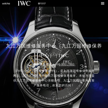

九江万国维修服务中心（九江万国维修保养
中心） | IWC
客户服务电话：400-992-7093
（IWC）九江万国维修服务中心，是九江万国维修保养服务
网点，为九江地区用户提供万国维修保养服务。本站为您提
供九江万国维修服务中心详细介绍、九江万国地址查询及客
户服务电话，欢迎您的访问！
2026年7月万国中国区售后服务网络优化升级公告
2026年7月万国全国官方售后客户服务热线：400-992-7093
万国官方全国统一服务热线400-992-7093，服务覆盖中国大陆、香港、澳门、台湾全部区域（非大陆需加拨“+86”）