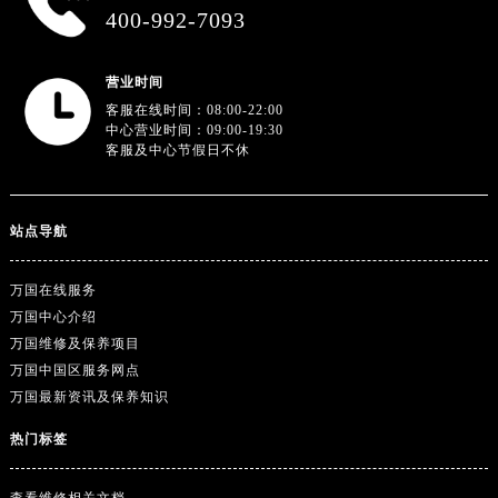
广东省湛江市赤坎区观海北路万国售后服务中心（需提前预约）
400-992-7093
广东省肇庆市端州区信安大道与砚都大道交汇处万国售后服务中心（需提前预约）
广西壮族自治区百色市右江区中山二路万国售后服务中心（需提前预约）
营业时间
广西壮族自治区北海市海城区北京路万国售后服务中心（需提前预约）
客服在线时间：08:00-22:00
中心营业时间：09:00-19:30
广西壮族自治区崇左市江州区石景林街道友谊大道与丽川路交汇处万国售后服务中心（需提前预约）
客服及中心节假日不休
广西壮族自治区防城港市港口区金花茶大道万国售后服务中心（需提前预约）
广西壮族自治区贵港市港北区港城街道布山大道与仙衣路交叉口万国售后服务中心（需提前预约）
广西壮族自治区桂林市秀峰区红岭路万国售后服务中心（需提前预约）
站点导航
广西壮族自治区河池市金城江区金城江街道朝阳路万国售后服务中心（需提前预约）
广西壮族自治区贺州市八步区城东街道灵峰南路万国售后服务中心（需提前预约）
万国在线服务
万国中心介绍
广西壮族自治区来宾市兴宾区桂中大道万国售后服务中心（需提前预约）
万国维修及保养项目
广西壮族自治区柳州市城中区中山中路万国售后服务中心（需提前预约）
万国中国区服务网点
广西壮族自治区钦州市钦南区金海湾东大街万国售后服务中心（需提前预约）
万国最新资讯及保养知识
广西壮族自治区梧州市万秀区龙湖镇高旺路万国售后服务中心（需提前预约）
热门标签
广西壮族自治区玉林市玉州区金玉路万国售后服务中心（需提前预约）
海南省儋州市儋州市那大镇兰洋北路万国售后服务中心（需提前预约）
查看维修相关文档