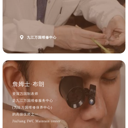
山西省忻州市忻府区和平东街与七一南路交叉口万国售后服务中心（需提前预约）
山西省阳泉市郊区平阳东街与新城大道交叉口万国售后服务中心（需提前预约）
山西省运城市盐湖区河东街万国售后服务中心（需提前预约）
山西省长治市潞州区英雄中路万国售后服务中心（需提前预约）
山西省太原市迎泽区迎泽街道解放路15号亨得利名表维修授权店3楼万国售后服务中心（需提前预约）

九江万国维修中心
天津市和平区赤峰道136号天津国际金融中心26层2603室万国售后服务中心（需提前预约）
安徽省安庆市迎江区人民路万国售后服务中心（需提前预约）
安徽省蚌埠市蚌山区淮河路万国售后服务中心（需提前预约）
安徽省亳州市谯城区魏武大道万国售后服务中心（需提前预约）
安徽省池州市贵池区长江路万国售后服务中心（需提前预约）
安徽省滁州市琅琊区南谯北路万国售后服务中心（需提前预约）
詹姆士·布朗
安徽省阜阳市颍州区颍州北路万国售后服务中心（需提前预约）
资深万国制表师
安徽省淮北市相山区淮海路万国售后服务中心（需提前预约）
是九江万国维修服务中心
安徽省淮南市田家庵区国庆中路万国售后服务中心（需提前预约）
(九江万国维修保养中心)
安徽省黄山市屯溪区黄山西路万国售后服务中心（需提前预约）
的高级技师之一
JiuJiang IWC Maintain center
安徽省六安市金安区解放中路万国售后服务中心（需提前预约）