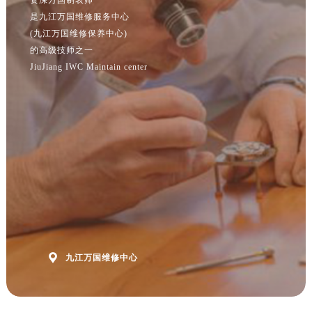
江苏省泰州市海陵区永定东路399号置地商务中心东塔（华润万象城）17层1706室万国售后服务中心（需提前预约）
是九江万国维修服务中心
江苏省徐州市鼓楼区淮海东路29号苏宁广场IFC国际金融中心35层3508室万国售后服务中心（需提前预约）
(九江万国维修保养中心)
江苏省盐城市盐都区世纪大道5号盐城金融城写字楼1号楼16层1604室万国售后服务中心（需提前预约）
的高级技师之一
江苏省扬州市邗江区国展路29号星耀天地写字楼1号楼18层1803室万国售后服务中心（需提前预约）
JiuJiang IWC Maintain center
江苏省镇江市京口区中山东路万国售后服务中心（需提前预约）
江西省抚州市临川区赣东大道万国售后服务中心（需提前预约）
江西省赣州市章贡区文清路万国售后服务中心（需提前预约）
江西省吉安市吉州区井冈山大道万国售后服务中心（需提前预约）
江西省景德镇市珠山区珠山中路万国售后服务中心（需提前预约）
江西省九江市浔阳区浔阳路万国售后服务中心（需提前预约）
江西省南昌市红谷滩新区红谷中大道998号绿地双子塔（中央广场）A1座办公楼14层1407室万国售后服务中心（需提前预约）
江西省萍乡市安源区萍安北大道与康庄路交叉口万国售后服务中心（需提前预约）
江西省上饶市信州区滨江西路万国售后服务中心（需提前预约）

九江万国维修中心
江西省新余市渝水区北湖西路万国售后服务中心（需提前预约）
江西省宜春市袁州区中山中路万国售后服务中心（需提前预约）
江西省鹰潭市月湖区胜利东路万国售后服务中心（需提前预约）