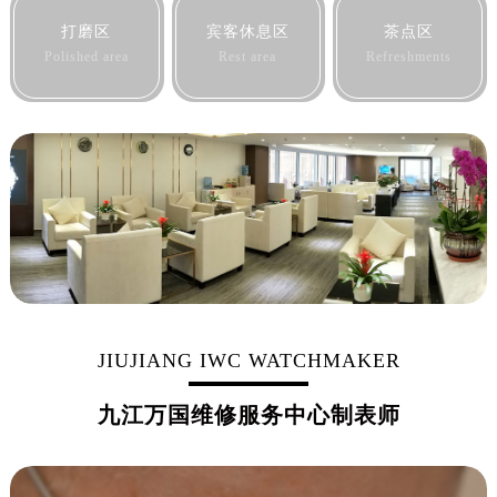
黑龙江省七台河市桃山区大同街万国售后服务中心（需提前预约）
打磨区
宾客休息区
茶点区
黑龙江省齐齐哈尔市龙沙区龙华路万国售后服务中心（需提前预约）
Polished area
Rest area
Refreshments
黑龙江省双鸭山市尖山区新兴大街万国售后服务中心（需提前预约）
黑龙江省绥化市北林区新华街与康庄路交叉口万国售后服务中心（需提前预约）
黑龙江省伊春市伊美区通河路万国售后服务中心（需提前预约）
吉林省白城市洮北区明仁南街万国售后服务中心（需提前预约）
吉林省白山市浑江区浑江大街万国售后服务中心（需提前预约）
吉林省吉林市船营区河南街万国售后服务中心（需提前预约）
吉林省辽源市龙山区人民大街万国售后服务中心（需提前预约）
吉林省梅河口市新华街道梅河大街万国售后服务中心（需提前预约）
吉林省四平市铁东区紫气大路与南九经街交汇处万国售后服务中心（需提前预约）
吉林省松原市宁江区五环大街万国售后服务中心（需提前预约）
JIUJIANG IWC WATCHMAKER
吉林省通化市东昌区环通乡江南大街万国售后服务中心（需提前预约）
九江万国维修服务中心制表师
吉林省延边市延吉市解放路万国售后服务中心（需提前预约）
辽宁省鞍山市铁东区站前街万国售后服务中心（需提前预约）
辽宁省本溪市平山区胜利路万国售后服务中心（需提前预约）