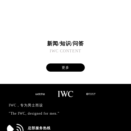
广东省潮州市潮安区新风路与潮汕路交汇处万国售后服务中心（需提前预约）
广东省广州市天河区天河路230号万菱汇国际中心A塔7层704室万国售后服务中心（需提前预约）
广东省广州市越秀区环市东路371-375号世界贸易中心大厦南塔15层1507室万国售后服务中心（需提前预约）
广东省河源市源城区越王大道万国售后服务中心（需提前预约）
广东省惠州市惠城区江北文昌一路7号华贸大厦1座30层3005室万国售后服务中心（需提前预约）
新闻/知识/问答
广东省江门市蓬江区广场西路万国售后服务中心（需提前预约）
IWC CONTENT
广东省揭阳市榕城进贤门步行街万国售后服务中心（需提前预约）
广东省茂名市电白区水东街道迎宾大道万国售后服务中心（需提前预约）
更多
广东省梅州市梅江区金燕大道万国售后服务中心（需提前预约）
广东省清远市清城区湖西路万国售后服务中心（需提前预约）
广东省汕头市龙湖区长平路万国售后服务中心（需提前预约）
广东省汕尾市城区香洲街道园林社区翠园街万国售后服务中心（需提前预约）
广东省韶关市武江区芙蓉新区与老城中心交汇处万国售后服务中心（需提前预约）
IWC，专为男士而设
广东省深圳市罗湖区深南东路5001号华润大厦17层1701室万国售后服务中心（需提前预约）
"The IWC, designed for men.”
广东省阳江市江城区东风一路万国售后服务中心（需提前预约）
广东省云浮市云城区金山路万国售后服务中心（需提前预约）
总部服务热线