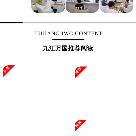
浙江省嘉兴市南湖区广益路705号嘉兴世界贸易中心A座13层1304室万国售后服务中心（需提前预约）
浙江省金华市金东区东市南街777号金华万达广场4号楼22楼2209室万国售后服务中心（需提前预约）
浙江省丽水市莲都区解放街万国售后服务中心（需提前预约）
浙江省宁波市江北区大闸南路500号来福士广场办公楼20层2009室万国售后服务中心（需提前预约）
JIUJIANG IWC CONTENT
浙江省衢州市柯城区上街万国售后服务中心（需提前预约）
浙江省绍兴市越城区胜利东路379号世茂天际中心写字楼8层805室万国售后服务中心（需提前预约）
九江万国推荐阅读
浙江省舟山市定海区解放东路万国售后服务中心（需提前预约）
澳门特别行政区大堂区议事亭前地（新马路）万国售后服务中心（需提前预约）
头条
推荐
澳门特别行政区风顺堂区南湾大马路万国售后服务中心（需提前预约）
澳门特别行政区花地玛堂区关闸广场万国售后服务中心（需提前预约）
澳门特别行政区花王堂区大三巴商圈万国售后服务中心（需提前预约）
澳门特别行政区嘉模堂区官也街万国售后服务中心（需提前预约）
澳门省路氹城市金光大道万国售后服务中心（需提前预约）
澳门特别行政区望德堂区塔石广场万国售后服务中心（需提前预约）
福建省福州市鼓楼区五四路128-1号恒力城写字楼15层03室万国售后服务中心（需提前预约）
推荐
福建省厦门市思明区湖滨东路95号万象城华润大厦B座11层1104室万国售后服务中心（需提前预约）