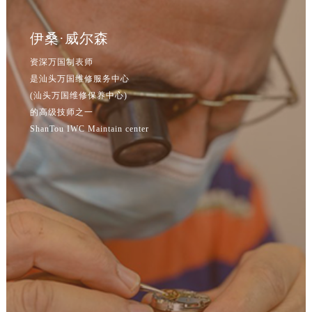
辽宁省鞍山市铁东区站前街万国售后服务中心（需提前预约）
辽宁省本溪市平山区胜利路万国售后服务中心（需提前预约）
伊桑·威尔森
辽宁省朝阳市双塔区新华路万国售后服务中心（需提前预约）
资深万国制表师
辽宁省丹东市振兴区七经街万国售后服务中心（需提前预约）
是汕头万国维修服务中心
辽宁省抚顺市新抚区东一路万国售后服务中心（需提前预约）
(汕头万国维修保养中心)
辽宁省阜新市海州区解放大街万国售后服务中心（需提前预约）
的高级技师之一
辽宁省葫芦岛市连山区中央路万国售后服务中心（需提前预约）
ShanTou IWC Maintain center
辽宁省锦州市古塔区中央大街万国售后服务中心（需提前预约）
辽宁省辽阳市白塔区新运大街万国售后服务中心（需提前预约）
辽宁省盘锦市兴隆台区石油大街万国售后服务中心（需提前预约）
辽宁省铁岭市银州区南马路万国售后服务中心（需提前预约）
辽宁省营口市站前区市府路与渤海大街交叉口万国售后服务中心（需提前预约）
辽宁省沈阳市沈河区中街路137号亨得利名表维修授权店1楼万国售后服务中心（需提前预约）
辽宁省沈阳市沈河区中街路83号亨得利名表维修授权店1楼万国售后服务中心（需提前预约）
北京市朝阳区建国门外大街甲6号华熙国际中心D座11层1102室万国售后服务中心（北京总部）（需提前预约）
北京市东城区东长安街1号王府井东方广场W3座6层602室万国售后服务中心（需提前预约）