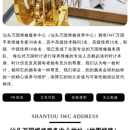
沈阳市沈河区中街路137号亨得利名表服务中心（品牌授权店）1层整层（需提前预约）
沈阳市沈河区中街路83号亨得利名表服务中心（品牌授权店）1层整层（需提前预约）
乌鲁木齐市天山区红山路26号时代广场（CCMALL）C座17层17-B（需提前预约）
温州市鹿城区锦绣路1067号置信广场10层1015室（需提前预约）
哈尔滨市道里区友谊西路600号富力中心T2座写字楼29层03室（需提前预约）
汕头万国维修服务中心（汕头万国维修保养中心）拥有IWC万国
手表维修专家30余名，其中高级技术顾问3名、高级技师10名，初
大连市中山区人民路15号国际金融大厦7层G室（需提前预约）
级、中级技师10余名，现已形成了全国专业的万国维修服务团
佛山市禅城区季华五路57号万科金融中心C座12层1205室（需提前预约）
队。 每位对万国时计进行保养维修的专业人员都必须对时计本
东莞市东城街道鸿福东路1号民盈国贸中心T1写字楼9层907室（需提前预约）
身、时计历史及其拥有者抱有充分的尊重。我们认为每一枚时
无锡市梁溪区人民中路139号恒隆广场写字楼1座11层1104室（需提前预约）
计，都同它的拥有者一样尊贵。我们保证，您的腕表会得到始终
南通市崇川区工农路57号圆融广场写字楼16层1603室（需提前预约）
如一的精心保养与维护，保障它的恒久价值与可靠性能得以世代
苏州市苏州工业园区星港街199号苏州中心办公楼C座22层08室（需提前预约）
相传。
武汉市江汉区解放大道686号世界贸易大厦38层09室（需提前预约）
3年质保
立等可取
价格透明
无尘检修
南宁市青秀区金湖路59号地王大厦12楼1224室（需提前预约）
合肥市蜀山区潜山路111号万象城华润大厦B座12楼03室（需提前预约）
SHANTOU IWC ADDRESS
泉州市丰泽区宝洲路729号浦西万达中心写字楼A座7楼709室（需提前预约）
青岛市南区山东路6号华润大厦B座22层04室（需提前预约）