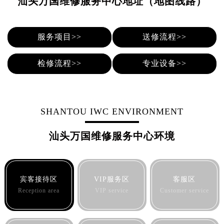
汕头万国维修服务中心地址（地图线路）
烟台市芝罘区胜利路139号万达金融中心A座907室（需提前预约）
长春市朝阳区西安大路727号中银大厦A座(旺进大厦)18层09室（需提前预约）
贵阳市南明区都司高架桥路33号亨特国际金融中心14楼14D（需提前预约）
服务项目>>
送修流程>>
昆明市盘龙区北京路928号同德昆明广场写字楼10层06室（需提前预约）
石家庄市长安区中山东路39号勒泰中心写字楼B座13层07室（需提前预约）
检修流程>>
专业设备>>
西安市碑林区南关正街88号华侨城长安国际中心E座6楼10室（需提前预约）
海口市龙华区金贸东路5号海口华润大厦B座17层1707室（需提前预约）
唐山市路南区新华东道100号万达广场写字楼A座10层1002室（需提前预约）
SHANTOU IWC ENVIRONMENT
台州市椒江区东海大道1800号腾达中心东1幢20楼2002室（需提前预约）
内蒙古自治区呼和浩特市玉泉区大学西街70号华润万象城写字楼（鄂尔多斯大厦）23层2326室（需提前预约）
汕头万国维修服务中心环境
甘肃省兰州市七里河区西津西路16号兰州中心写字楼21层2102室（需提前预约）
重庆市解放碑渝中区民权路28号英利国际金融中心写字楼20层01室（需提前预约）
黑龙江省大庆市萨尔图区会战大街万国售后服务中心（需提前预约）
宾客接待区
VIP服务区
客服区
黑龙江省鹤岗市向阳区红军路万国售后服务中心（需提前预约）
Reception area
VIP service
Customer service
黑龙江省黑河市爱辉区中央街万国售后服务中心（需提前预约）
黑龙江省鸡西市鸡冠区红军路万国售后服务中心（需提前预约）