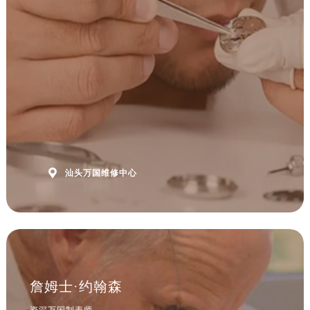
安徽省黄山市屯溪区黄山西路万国售后服务中心（需提前预约）
安徽省六安市金安区解放中路万国售后服务中心（需提前预约）
安徽省马鞍山市雨山区湖南西路万国售后服务中心（需提前预约）
安徽省宿州市埇桥区人民中路万国售后服务中心（需提前预约）
安徽省铜陵市铜官区石城大道万国售后服务中心（需提前预约）
安徽省芜湖市镜湖区中山路步行街万国售后服务中心（需提前预约）
安徽省宣城市宣州区叠嶂西路万国售后服务中心（需提前预约）
福建省龙岩市新罗区九一南路万国售后服务中心（需提前预约）
福建省南平市建阳区人民西路万国售后服务中心（需提前预约）

汕头万国维修中心
福建省宁德市蕉城区天湖东路万国售后服务中心（需提前预约）
福建省莆田市城厢区霞林街道荔华东大道万国售后服务中心（需提前预约）
福建省三明市三元区东乾二路万国售后服务中心（需提前预约）
福建省漳州市龙文区步港路万国售后服务中心（需提前预约）
江苏省常州市新北区龙锦路1590号现代传媒中心5号楼10层1008室万国售后服务中心（需提前预约）
江苏省淮安市清江浦区淮海北路万国售后服务中心（需提前预约）
詹姆士·约翰森
江苏省连云港市海州区通灌北路万国售后服务中心（需提前预约）
资深万国制表师