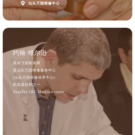
河北省保定市竞秀区朝阳北大街北国先天下万国售后服务中心（需提前预约）

汕头万国维修中心
内蒙古自治区阿拉善盟市左旗土尔扈特大街万国售后服务中心（需提前预约）
内蒙古自治区巴彦淖尔市临河区新华街万国售后服务中心（需提前预约）
内蒙古自治区包头市青山区幸福路甲3号王府井百货名表维修万国售后服务中心（需提前预约）
内蒙古自治区赤峰市红山区哈达街万国售后服务中心（需提前预约）
内蒙古自治区鄂尔多斯市东胜区伊金霍洛街万国售后服务中心（需提前预约）
约翰·维尔逊
内蒙古自治区呼伦贝尔市海拉尔区中央街万国售后服务中心（需提前预约）
内蒙古自治区通辽市科尔沁区明仁大街万国售后服务中心（需提前预约）
资深万国制表师
内蒙古自治区乌海市海勃湾区人民南路万国售后服务中心（需提前预约）
是汕头万国维修服务中心
(汕头万国维修保养中心)
内蒙古自治区乌兰察布市集宁区恩和大街万国售后服务中心（需提前预约）
的高级技师之一
内蒙古自治区锡林郭勒盟市锡林浩特市光明街与额尔敦路交叉口万国售后服务中心（需提前预约）
ShanTou IWC Maintain center
内蒙古自治区兴安盟市乌兰浩特市兴安大街万国售后服务中心（需提前预约）
山西省大同市平城区迎宾街万国售后服务中心（需提前预约）
山西省晋城市城区黄华街万国售后服务中心（需提前预约）
山西省晋中市榆次区顺城街万国售后服务中心（需提前预约）
山西省临汾市尧都区解放路万国售后服务中心（需提前预约）