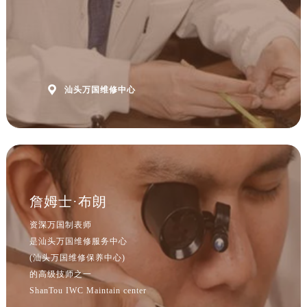
山西省吕梁市离石区永宁中路与建设街交叉口万国售后服务中心（需提前预约）
山西省朔州市朔城区怡西路与鄯阳西街交汇处万国售后服务中心（需提前预约）
山西省忻州市忻府区和平东街与七一南路交叉口万国售后服务中心（需提前预约）
山西省阳泉市郊区平阳东街与新城大道交叉口万国售后服务中心（需提前预约）
山西省运城市盐湖区河东街万国售后服务中心（需提前预约）

汕头万国维修中心
山西省长治市潞州区英雄中路万国售后服务中心（需提前预约）
山西省太原市迎泽区迎泽街道解放路15号亨得利名表维修授权店3楼万国售后服务中心（需提前预约）
天津市和平区赤峰道136号天津国际金融中心26层2603室万国售后服务中心（需提前预约）
安徽省安庆市迎江区人民路万国售后服务中心（需提前预约）
安徽省蚌埠市蚌山区淮河路万国售后服务中心（需提前预约）
安徽省亳州市谯城区魏武大道万国售后服务中心（需提前预约）
詹姆士·布朗
安徽省池州市贵池区长江路万国售后服务中心（需提前预约）
资深万国制表师
安徽省滁州市琅琊区南谯北路万国售后服务中心（需提前预约）
是汕头万国维修服务中心
安徽省阜阳市颍州区颍州北路万国售后服务中心（需提前预约）
(汕头万国维修保养中心)
安徽省淮北市相山区淮海路万国售后服务中心（需提前预约）
的高级技师之一
ShanTou IWC Maintain center
安徽省淮南市田家庵区国庆中路万国售后服务中心（需提前预约）