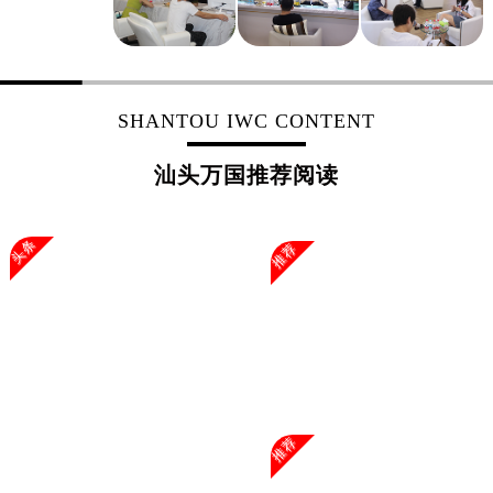
浙江省杭州市上城区钱江路1366号华润大厦A座5层503-5室万国售后服务中心（需提前预约）
浙江省湖州市吴兴区劳动路万国售后服务中心（需提前预约）
浙江省嘉兴市南湖区广益路705号嘉兴世界贸易中心A座13层1304室万国售后服务中心（需提前预约）
浙江省金华市金东区东市南街777号金华万达广场4号楼22楼2209室万国售后服务中心（需提前预约）
SHANTOU IWC CONTENT
浙江省丽水市莲都区解放街万国售后服务中心（需提前预约）
浙江省宁波市江北区大闸南路500号来福士广场办公楼20层2009室万国售后服务中心（需提前预约）
汕头万国推荐阅读
浙江省衢州市柯城区上街万国售后服务中心（需提前预约）
浙江省绍兴市越城区胜利东路379号世茂天际中心写字楼8层805室万国售后服务中心（需提前预约）
头条
推荐
浙江省舟山市定海区解放东路万国售后服务中心（需提前预约）
澳门特别行政区大堂区议事亭前地（新马路）万国售后服务中心（需提前预约）
澳门特别行政区风顺堂区南湾大马路万国售后服务中心（需提前预约）
澳门特别行政区花地玛堂区关闸广场万国售后服务中心（需提前预约）
澳门特别行政区花王堂区大三巴商圈万国售后服务中心（需提前预约）
澳门特别行政区嘉模堂区官也街万国售后服务中心（需提前预约）
澳门省路氹城市金光大道万国售后服务中心（需提前预约）
推荐
澳门特别行政区望德堂区塔石广场万国售后服务中心（需提前预约）