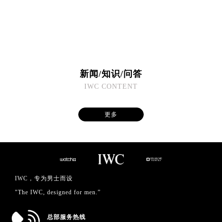
福建省福州市鼓楼区五四路128-1号恒力城写字楼15层03室万国售后服务中心（需提前预约）
福建省厦门市思明区湖滨东路95号万象城华润大厦B座11层1104室万国售后服务中心（需提前预约）
广东省潮州市潮安区新风路与潮汕路交汇处万国售后服务中心（需提前预约）
广东省广州市天河区天河路230号万菱汇国际中心A塔7层704室万国售后服务中心（需提前预约）
广东省广州市越秀区环市东路371-375号世界贸易中心大厦南塔15层1507室万国售后服务中心（需提前预约）
新闻/知识/问答
广东省河源市源城区越王大道万国售后服务中心（需提前预约）
IWC CONTENT
广东省惠州市惠城区江北文昌一路7号华贸大厦1座30层3005室万国售后服务中心（需提前预约）
广东省江门市蓬江区广场西路万国售后服务中心（需提前预约）
更多
广东省揭阳市榕城进贤门步行街万国售后服务中心（需提前预约）
广东省茂名市电白区水东街道迎宾大道万国售后服务中心（需提前预约）
广东省梅州市梅江区金燕大道万国售后服务中心（需提前预约）
广东省清远市清城区湖西路万国售后服务中心（需提前预约）
广东省汕头市龙湖区长平路万国售后服务中心（需提前预约）
IWC，专为男士而设
广东省汕尾市城区香洲街道园林社区翠园街万国售后服务中心（需提前预约）
"The IWC, designed for men.”
广东省韶关市武江区芙蓉新区与老城中心交汇处万国售后服务中心（需提前预约）
广东省深圳市罗湖区深南东路5001号华润大厦17层1701室万国售后服务中心（需提前预约）
总部服务热线