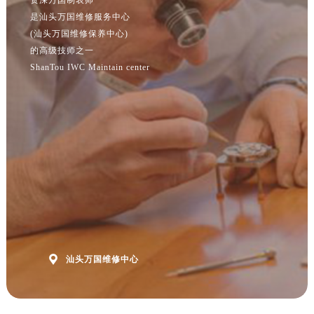
江苏省南京市秦淮区中山南路1号南京中心22层22-C1-C3室万国售后服务中心（需提前预约）
是汕头万国维修服务中心
江苏省宿迁市宿城区西湖路万国售后服务中心（需提前预约）
(汕头万国维修保养中心)
江苏省泰州市海陵区永定东路399号置地商务中心东塔（华润万象城）17层1706室万国售后服务中心（需提前预约）
的高级技师之一
江苏省徐州市鼓楼区淮海东路29号苏宁广场IFC国际金融中心35层3508室万国售后服务中心（需提前预约）
ShanTou IWC Maintain center
江苏省盐城市盐都区世纪大道5号盐城金融城写字楼1号楼16层1604室万国售后服务中心（需提前预约）
江苏省扬州市邗江区国展路29号星耀天地写字楼1号楼18层1803室万国售后服务中心（需提前预约）
江苏省镇江市京口区中山东路万国售后服务中心（需提前预约）
江西省抚州市临川区赣东大道万国售后服务中心（需提前预约）
江西省赣州市章贡区文清路万国售后服务中心（需提前预约）
江西省吉安市吉州区井冈山大道万国售后服务中心（需提前预约）
江西省景德镇市珠山区珠山中路万国售后服务中心（需提前预约）
江西省九江市浔阳区浔阳路万国售后服务中心（需提前预约）
江西省南昌市红谷滩新区红谷中大道998号绿地双子塔（中央广场）A1座办公楼14层1407室万国售后服务中心（需提前预约）

汕头万国维修中心
江西省萍乡市安源区萍安北大道与康庄路交叉口万国售后服务中心（需提前预约）
江西省上饶市信州区滨江西路万国售后服务中心（需提前预约）
江西省新余市渝水区北湖西路万国售后服务中心（需提前预约）