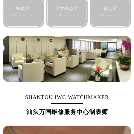
黑龙江省佳木斯市向阳区长安路万国售后服务中心（需提前预约）
打磨区
宾客休息区
茶点区
黑龙江省牡丹江市东安区太平路万国售后服务中心（需提前预约）
Polished area
Rest area
Refreshments
黑龙江省七台河市桃山区大同街万国售后服务中心（需提前预约）
黑龙江省齐齐哈尔市龙沙区龙华路万国售后服务中心（需提前预约）
黑龙江省双鸭山市尖山区新兴大街万国售后服务中心（需提前预约）
黑龙江省绥化市北林区新华街与康庄路交叉口万国售后服务中心（需提前预约）
黑龙江省伊春市伊美区通河路万国售后服务中心（需提前预约）
吉林省白城市洮北区明仁南街万国售后服务中心（需提前预约）
吉林省白山市浑江区浑江大街万国售后服务中心（需提前预约）
吉林省吉林市船营区河南街万国售后服务中心（需提前预约）
吉林省辽源市龙山区人民大街万国售后服务中心（需提前预约）
吉林省梅河口市新华街道梅河大街万国售后服务中心（需提前预约）
SHANTOU IWC WATCHMAKER
吉林省四平市铁东区紫气大路与南九经街交汇处万国售后服务中心（需提前预约）
汕头万国维修服务中心制表师
吉林省松原市宁江区五环大街万国售后服务中心（需提前预约）
吉林省通化市东昌区环通乡江南大街万国售后服务中心（需提前预约）
吉林省延边市延吉市解放路万国售后服务中心（需提前预约）