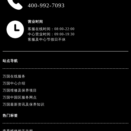
广东省阳江市江城区东风一路万国售后服务中心（需提前预约）
400-992-7093
广东省云浮市云城区金山路万国售后服务中心（需提前预约）
广东省湛江市赤坎区观海北路万国售后服务中心（需提前预约）
营业时间
广东省肇庆市端州区信安大道与砚都大道交汇处万国售后服务中心（需提前预约）
客服在线时间：08:00-22:00
中心营业时间：09:00-19:30
广西壮族自治区百色市右江区中山二路万国售后服务中心（需提前预约）
客服及中心节假日不休
广西壮族自治区北海市海城区北京路万国售后服务中心（需提前预约）
广西壮族自治区崇左市江州区石景林街道友谊大道与丽川路交汇处万国售后服务中心（需提前预约）
广西壮族自治区防城港市港口区金花茶大道万国售后服务中心（需提前预约）
站点导航
广西壮族自治区贵港市港北区港城街道布山大道与仙衣路交叉口万国售后服务中心（需提前预约）
广西壮族自治区桂林市秀峰区红岭路万国售后服务中心（需提前预约）
万国在线服务
万国中心介绍
广西壮族自治区河池市金城江区金城江街道朝阳路万国售后服务中心（需提前预约）
万国维修及保养项目
广西壮族自治区贺州市八步区城东街道灵峰南路万国售后服务中心（需提前预约）
万国中国区服务网点
广西壮族自治区来宾市兴宾区桂中大道万国售后服务中心（需提前预约）
万国最新资讯及保养知识
广西壮族自治区柳州市城中区中山中路万国售后服务中心（需提前预约）
热门标签
广西壮族自治区钦州市钦南区金海湾东大街万国售后服务中心（需提前预约）
广西壮族自治区梧州市万秀区龙湖镇高旺路万国售后服务中心（需提前预约）
查看维修相关文档