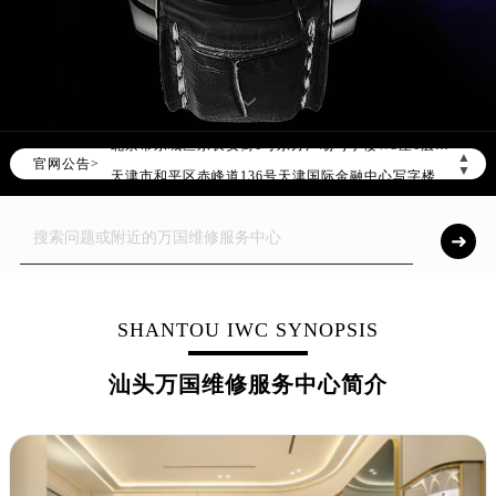
2026年8月万国全国官方售后客户服务热线：400-992-7093
万国官方全国统一服务热线400-992-7093，服务覆盖中国大陆、香港、澳门、台湾全部区域（非大陆需加拨“+86”）
2026年8月万国售后服务中心最新网点地址：
北京市朝阳区建国门外大街甲6号华熙国际中心写字楼D座11层1102室（北京总部）（需提前预约）
北京市东城区东长安街1号东方广场写字楼W3座6层602室（需提前预约）
▲
官网公告>
天津市和平区赤峰道136号天津国际金融中心写字楼26层2603室（需提前预约）
▼
上海市徐汇区虹桥路3号港汇中心写字楼2座37层3705室（需提前预约）
上海市黄浦区南京东路299号宏伊国际广场写字楼8层806室（需提前预约）
南京市秦淮区中山南路1号（新街口）南京中心写字楼22层C1-1室（需提前预约）
常州市新北区龙锦路1590号现代传媒中心写字楼5号楼10层1008室（需提前预约）
徐州市鼓楼区淮海东路29号苏宁广场IFC国际金融中心写字楼35层3508室（需提前预约）
SHANTOU IWC SYNOPSIS
扬州市邗江区国展路29号星耀天地写字楼1号楼18层1803室（需提前预约）
汕头万国维修服务中心简介
盐城市盐都区世纪大道5号盐城金融城写字楼1号楼16层1604室（需提前预约）
泰州市海陵区永定东路399号置地商务中心东塔写字楼（华润万象城）17层1706室（需提前预约）
宁波市江北区大闸南路500号来福士广场办公楼20层2009室（需提前预约）
杭州市上城区钱江路1366号华润大厦写字楼A座5层503-5室（需提前预约）