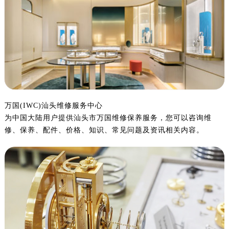
金华市金东区东市南街777号金华万达广场写字楼4号楼22层2209室（需提前预约）
绍兴市越城区胜利东路379号世茂天际中心写字楼8层805室（需提前预约）
嘉兴市南湖区广益路705号嘉兴世界贸易中心写字楼A座13层1304室（需提前预约）
南昌市红谷滩新区红谷中大道998号绿地双子塔（中央广场）A1座办公楼14层07室（需提前预约）
济南市历下区经十路11111号华润中心写字楼（万象城）15层1508室（需提前预约）
广州市天河区天河路230号万菱汇国际中心写字楼A塔7层704室（需提前预约）
广州市越秀区环市东路371-375号世界贸易中心大厦南塔写字楼15层07室（需提前预约）
深圳市罗湖区深南东路5001号华润大厦写字楼17层1701室（需提前预约）
万国(IWC)汕头维修服务中心
为中国大陆用户提供汕头市万国维修保养服务，您可以咨询维
惠州市惠城区江北文昌一路7号华贸大厦写字楼1座30层05室（需提前预约）
修、保养、配件、价格、知识、常见问题及资讯相关内容。
厦门市思明区湖滨东路95号华润大厦写字楼B座11层1104室（需提前预约）
福州市鼓楼区五四路128-1号恒力城写字楼15层03室（需提前预约）
成都市锦江区人民东路6号SAC东原中心写字楼24层2406B室（需提前预约）
重庆市江北区观音桥步行街2号融恒时代广场写字楼9层902室（需提前预约）
长沙市芙蓉区定王台街道建湘路393号世茂环球金融中心写字楼（芙蓉广场）10层13室（需提前预约）
郑州市二七区铭功路10号华润大厦写字楼29层2905室（需提前预约）
太原市迎泽区解放路15号亨得利名表服务中心（品牌授权店）3层整层（需提前预约）