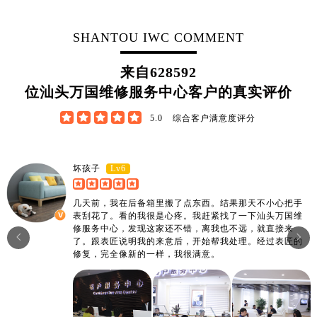
江西省宜春市袁州区中山中路万国售后服务中心（需提前预约）
江西省鹰潭市月湖区胜利东路万国售后服务中心（需提前预约）
SHANTOU IWC COMMENT
山东省德州市德城区东风中路万国售后服务中心（需提前预约）
山东省东营市东营区济南路万国售后服务中心（需提前预约）
来自
628592
山东省济南市历下区经十路11111号华润中心写字楼（万象城）15层1508室万国售后服务中心（需提前预约）
位汕头万国维修服务中心客户的真实评价
山东省济宁市任城区太白楼路万国售后服务中心（需提前预约）





5.0
综合客户满意度评分
山东省莱芜市文化南路8号银座商城名表维修一楼名表维修万国售后服务中心（需提前预约）
山东省临沂市兰山区解放路万国售后服务中心（需提前预约）
山东省日照市东港区烟台路万国售后服务中心（需提前预约）
Lv6
坏孩子
山东省泰安市泰山区财源街道泰山大街万国售后服务中心（需提前预约）
几天前，我在后备箱里搬了点东西。结果那天不小心把手
山东省威海市环翠区新威海路89号振华商厦一楼名表维修万国售后服务中心（需提前预约）
表刮花了。看的我很是心疼。我赶紧找了一下汕头万国维
山东省潍坊市奎文区东风东街万国售后服务中心（需提前预约）
修服务中心，发现这家还不错，离我也不远，就直接来


了。跟表匠说明我的来意后，开始帮我处理。经过表匠的
山东省枣庄市滕州市北辛路与善国路交叉口万国售后服务中心（需提前预约）
修复，完全像新的一样，我很满意。
山东省淄博市张店区金晶大道万国售后服务中心（需提前预约）
上海市黄浦区南京东路299号宏伊国际广场写字楼8层806室万国售后服务中心（需提前预约）
上海市徐汇区虹桥路3号港汇中心2座37层3705室万国售后服务中心（需提前预约）