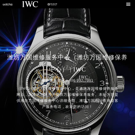

潍坊万国维修服务中心（潍坊万国维修保养
中心） | IWC
客户服务电话：400-992-7093
（IWC）潍坊万国维修服务中心，是潍坊万国维修保养服务
网点，为潍坊地区用户提供万国维修保养服务。本站为您提
供潍坊万国维修服务中心详细介绍、潍坊万国地址查询及客
户服务电话，欢迎您的访问！
2026年7月万国中国区售后服务网络优化升级公告
2026年7月万国全国官方售后客户服务热线：400-992-7093
万国官方全国统一服务热线400-992-7093，服务覆盖中国大陆、香港、澳门、台湾全部区域（非大陆需加拨“+86”）