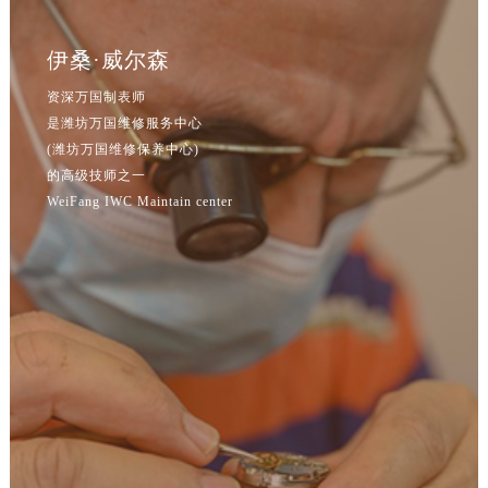
辽宁省朝阳市双塔区新华路万国售后服务中心（需提前预约）
辽宁省丹东市振兴区七经街万国售后服务中心（需提前预约）
伊桑·威尔森
辽宁省抚顺市新抚区东一路万国售后服务中心（需提前预约）
资深万国制表师
辽宁省阜新市海州区解放大街万国售后服务中心（需提前预约）
是潍坊万国维修服务中心
辽宁省葫芦岛市连山区中央路万国售后服务中心（需提前预约）
(潍坊万国维修保养中心)
辽宁省锦州市古塔区中央大街万国售后服务中心（需提前预约）
的高级技师之一
辽宁省辽阳市白塔区新运大街万国售后服务中心（需提前预约）
WeiFang IWC Maintain center
辽宁省盘锦市兴隆台区石油大街万国售后服务中心（需提前预约）
辽宁省铁岭市银州区南马路万国售后服务中心（需提前预约）
辽宁省营口市站前区市府路与渤海大街交叉口万国售后服务中心（需提前预约）
辽宁省沈阳市沈河区中街路137号亨得利名表维修授权店1楼万国售后服务中心（需提前预约）
辽宁省沈阳市沈河区中街路83号亨得利名表维修授权店1楼万国售后服务中心（需提前预约）
北京市朝阳区建国门外大街甲6号华熙国际中心D座11层1102室万国售后服务中心（需提前预约）
北京市东城区东长安街1号王府井东方广场W3座6层602室万国售后服务中心（需提前预约）
河北省保定市竞秀区朝阳北大街北国先天下万国售后服务中心（需提前预约）
内蒙古自治区阿拉善盟市左旗土尔扈特大街万国售后服务中心（需提前预约）