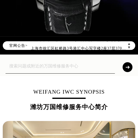
2026年7月万国售后服务中心最新网点地址：
北京市东城区东长安街1号东方广场写字楼W3座6层602室（需提前预约）
北京市朝阳区建国门外大街甲6号华熙国际中心写字楼D座11层1102室（需提前预约）
天津市和平区赤峰道136号天津国际金融中心写字楼26层2603室（需提前预约）
上海市徐汇区虹桥路3号港汇中心写字楼2座37层3705室（需提前预约）
▲
官网公告>
上海市黄浦区南京东路299号宏伊国际广场写字楼8层806室（需提前预约）
▼
南京市秦淮区中山南路1号（新街口）南京中心写字楼22层C1-1室（需提前预约）
常州市新北区龙锦路1590号现代传媒中心写字楼5号楼10层1008室（需提前预约）
徐州市鼓楼区淮海东路29号苏宁广场IFC国际金融中心写字楼35层3508室（需提前预约）
扬州市邗江区国展路29号星耀天地写字楼1号楼18层1803室（需提前预约）
盐城市盐都区世纪大道5号盐城金融城写字楼1号楼16层1604室（需提前预约）
WEIFANG IWC SYNOPSIS
泰州市海陵区永定东路399号置地商务中心东塔写字楼（华润万象城）17层1706室（需提前预约）
潍坊万国维修服务中心简介
宁波市江北区大闸南路500号来福士广场办公楼20层2009室（需提前预约）
杭州市上城区钱江路1366号华润大厦写字楼A座5层503-5室（需提前预约）
金华市金东区东市南街777号金华万达广场写字楼4号楼22层2209室（需提前预约）
绍兴市越城区胜利东路379号世茂天际中心写字楼8层805室（需提前预约）