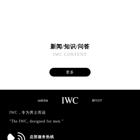
广东省潮州市潮安区新风路与潮汕路交汇处万国售后服务中心（需提前预约）
广东省广州市天河区天河路230号万菱汇国际中心A塔7层704室万国售后服务中心（需提前预约）
广东省广州市越秀区环市东路371-375号世界贸易中心大厦南塔15层1507室万国售后服务中心（需提前预约）
广东省河源市源城区越王大道万国售后服务中心（需提前预约）
广东省惠州市惠城区江北文昌一路7号华贸大厦1座30层3005室万国售后服务中心（需提前预约）
新闻/知识/问答
广东省江门市蓬江区广场西路万国售后服务中心（需提前预约）
IWC CONTENT
广东省揭阳市榕城进贤门步行街万国售后服务中心（需提前预约）
广东省茂名市电白区水东街道迎宾大道万国售后服务中心（需提前预约）
更多
广东省梅州市梅江区金燕大道万国售后服务中心（需提前预约）
广东省清远市清城区湖西路万国售后服务中心（需提前预约）
广东省汕头市龙湖区长平路万国售后服务中心（需提前预约）
广东省汕尾市城区香洲街道园林社区翠园街万国售后服务中心（需提前预约）
广东省韶关市武江区芙蓉新区与老城中心交汇处万国售后服务中心（需提前预约）
IWC，专为男士而设
广东省深圳市罗湖区深南东路5001号华润大厦17层1701室万国售后服务中心（需提前预约）
"The IWC, designed for men.”
广东省阳江市江城区东风一路万国售后服务中心（需提前预约）
广东省云浮市云城区金山路万国售后服务中心（需提前预约）
总部服务热线