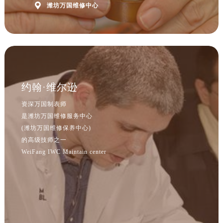
内蒙古自治区巴彦淖尔市临河区新华街万国售后服务中心（需提前预约）

潍坊万国维修中心
内蒙古自治区包头市青山区幸福路甲3号王府井百货名表维修万国售后服务中心（需提前预约）
内蒙古自治区赤峰市红山区哈达街万国售后服务中心（需提前预约）
内蒙古自治区鄂尔多斯市东胜区伊金霍洛街万国售后服务中心（需提前预约）
内蒙古自治区呼伦贝尔市海拉尔区中央街万国售后服务中心（需提前预约）
内蒙古自治区通辽市科尔沁区明仁大街万国售后服务中心（需提前预约）
约翰·维尔逊
内蒙古自治区乌海市海勃湾区人民南路万国售后服务中心（需提前预约）
内蒙古自治区乌兰察布市集宁区恩和大街万国售后服务中心（需提前预约）
资深万国制表师
内蒙古自治区锡林郭勒盟市锡林浩特市光明街与额尔敦路交叉口万国售后服务中心（需提前预约）
是潍坊万国维修服务中心
(潍坊万国维修保养中心)
内蒙古自治区兴安盟市乌兰浩特市兴安大街万国售后服务中心（需提前预约）
的高级技师之一
山西省大同市平城区迎宾街万国售后服务中心（需提前预约）
WeiFang IWC Maintain center
山西省晋城市城区黄华街万国售后服务中心（需提前预约）
山西省晋中市榆次区顺城街万国售后服务中心（需提前预约）
山西省临汾市尧都区解放路万国售后服务中心（需提前预约）
山西省吕梁市离石区永宁中路与建设街交叉口万国售后服务中心（需提前预约）
山西省朔州市朔城区怡西路与鄯阳西街交汇处万国售后服务中心（需提前预约）