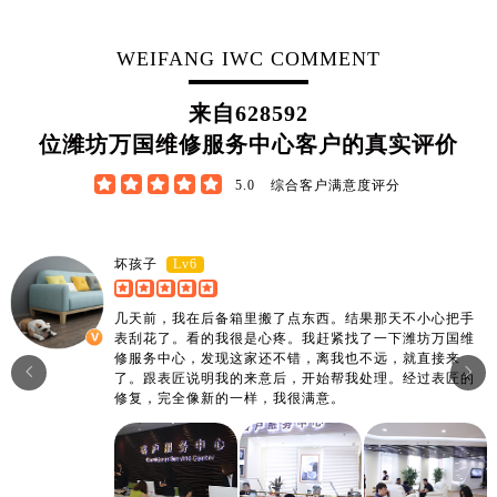
山东省德州市德城区东风中路万国售后服务中心（需提前预约）
山东省东营市东营区济南路万国售后服务中心（需提前预约）
WEIFANG IWC COMMENT
山东省济南市历下区经十路11111号华润中心写字楼（万象城）15层1508室万国售后服务中心（需提前预约）
山东省济宁市任城区太白楼路万国售后服务中心（需提前预约）
来自
628592
山东省莱芜市文化南路8号银座商城名表维修一楼名表维修万国售后服务中心（需提前预约）
位潍坊万国维修服务中心客户的真实评价
山东省临沂市兰山区解放路万国售后服务中心（需提前预约）





5.0
综合客户满意度评分
山东省日照市东港区烟台路万国售后服务中心（需提前预约）
山东省泰安市泰山区财源街道泰山大街万国售后服务中心（需提前预约）
山东省威海市环翠区新威海路89号振华商厦一楼名表维修万国售后服务中心（需提前预约）
Lv6
坏孩子
山东省潍坊市奎文区东风东街万国售后服务中心（需提前预约）
几天前，我在后备箱里搬了点东西。结果那天不小心把手
山东省枣庄市滕州市北辛路与善国路交叉口万国售后服务中心（需提前预约）
表刮花了。看的我很是心疼。我赶紧找了一下潍坊万国维
山东省淄博市张店区金晶大道万国售后服务中心（需提前预约）
修服务中心，发现这家还不错，离我也不远，就直接来


了。跟表匠说明我的来意后，开始帮我处理。经过表匠的
上海市黄浦区南京东路299号宏伊国际广场写字楼8层806室万国售后服务中心（需提前预约）
修复，完全像新的一样，我很满意。
上海市徐汇区虹桥路3号港汇中心2座37层3705室万国售后服务中心（需提前预约）
浙江省杭州市上城区钱江路1366号华润大厦A座5层503-5室万国售后服务中心（需提前预约）
浙江省湖州市吴兴区劳动路万国售后服务中心（需提前预约）