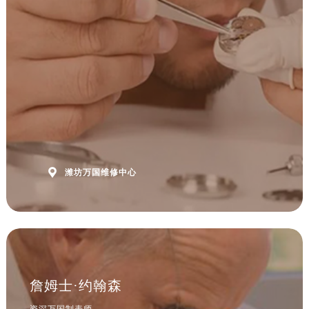
安徽省马鞍山市雨山区湖南西路万国售后服务中心（需提前预约）
安徽省宿州市埇桥区人民中路万国售后服务中心（需提前预约）
安徽省铜陵市铜官区石城大道万国售后服务中心（需提前预约）
安徽省芜湖市镜湖区中山路步行街万国售后服务中心（需提前预约）
安徽省宣城市宣州区叠嶂西路万国售后服务中心（需提前预约）
福建省龙岩市新罗区九一南路万国售后服务中心（需提前预约）
福建省南平市建阳区人民西路万国售后服务中心（需提前预约）
福建省宁德市蕉城区天湖东路万国售后服务中心（需提前预约）
福建省莆田市城厢区霞林街道荔华东大道万国售后服务中心（需提前预约）

潍坊万国维修中心
福建省三明市三元区东乾二路万国售后服务中心（需提前预约）
福建省漳州市龙文区步港路万国售后服务中心（需提前预约）
江苏省常州市新北区龙锦路1590号现代传媒中心5号楼10层1008室万国售后服务中心（需提前预约）
江苏省淮安市清江浦区淮海北路万国售后服务中心（需提前预约）
江苏省连云港市海州区通灌北路万国售后服务中心（需提前预约）
江苏省南京市秦淮区中山南路1号南京中心22层22-C1-C3室万国售后服务中心（需提前预约）
詹姆士·约翰森
江苏省宿迁市宿城区西湖路万国售后服务中心（需提前预约）
资深万国制表师