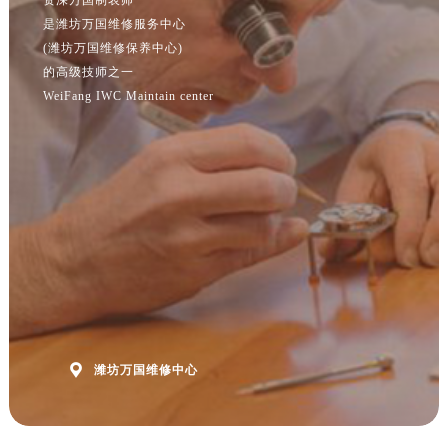
江苏省泰州市海陵区永定东路399号置地商务中心东塔（华润万象城）17层1706室万国售后服务中心（需提前预约）
是潍坊万国维修服务中心
江苏省徐州市鼓楼区淮海东路29号苏宁广场IFC国际金融中心35层3508室万国售后服务中心（需提前预约）
(潍坊万国维修保养中心)
江苏省盐城市盐都区世纪大道5号盐城金融城写字楼1号楼16层1604室万国售后服务中心（需提前预约）
的高级技师之一
江苏省扬州市邗江区国展路29号星耀天地写字楼1号楼18层1803室万国售后服务中心（需提前预约）
WeiFang IWC Maintain center
江苏省镇江市京口区中山东路万国售后服务中心（需提前预约）
江西省抚州市临川区赣东大道万国售后服务中心（需提前预约）
江西省赣州市章贡区文清路万国售后服务中心（需提前预约）
江西省吉安市吉州区井冈山大道万国售后服务中心（需提前预约）
江西省景德镇市珠山区珠山中路万国售后服务中心（需提前预约）
江西省九江市浔阳区浔阳路万国售后服务中心（需提前预约）
江西省南昌市红谷滩新区红谷中大道998号绿地双子塔（中央广场）A1座办公楼14层1407室万国售后服务中心（需提前预约）
江西省萍乡市安源区萍安北大道与康庄路交叉口万国售后服务中心（需提前预约）
江西省上饶市信州区滨江西路万国售后服务中心（需提前预约）

潍坊万国维修中心
江西省新余市渝水区北湖西路万国售后服务中心（需提前预约）
江西省宜春市袁州区中山中路万国售后服务中心（需提前预约）
江西省鹰潭市月湖区胜利东路万国售后服务中心（需提前预约）