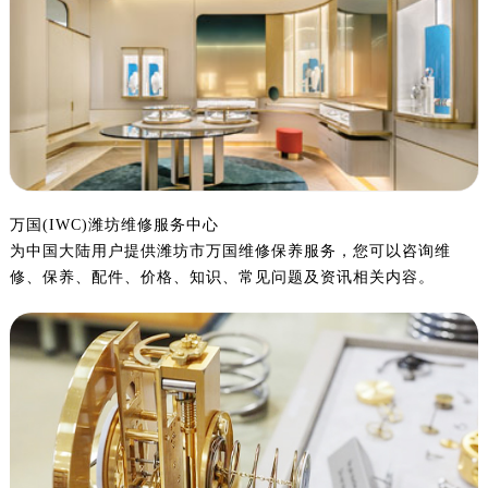
嘉兴市南湖区广益路705号嘉兴世界贸易中心写字楼A座13层1304室（需提前预约）
南昌市红谷滩新区红谷中大道998号绿地双子塔（中央广场）A1座办公楼14层07室（需提前预约）
济南市历下区经十路11111号华润中心写字楼（万象城）15层1508室（需提前预约）
广州市天河区天河路230号万菱汇国际中心写字楼A塔7层704室（需提前预约）
广州市越秀区环市东路371-375号世界贸易中心大厦南塔写字楼15层07室（需提前预约）
深圳市罗湖区深南东路5001号华润大厦写字楼17层1701室（需提前预约）
惠州市惠城区江北文昌一路7号华贸大厦写字楼1座30层05室（需提前预约）
厦门市思明区湖滨东路95号华润大厦写字楼B座11层1104室（需提前预约）
万国(IWC)潍坊维修服务中心
为中国大陆用户提供潍坊市万国维修保养服务，您可以咨询维
福州市鼓楼区五四路128-1号恒力城写字楼15层03室（需提前预约）
修、保养、配件、价格、知识、常见问题及资讯相关内容。
成都市锦江区人民东路6号SAC东原中心写字楼24层2406B室（需提前预约）
重庆市江北区观音桥步行街2号融恒时代广场写字楼9层902室（需提前预约）
长沙市芙蓉区定王台街道建湘路393号世茂环球金融中心写字楼（芙蓉广场）10层13室（需提前预约）
郑州市二七区铭功路10号华润大厦写字楼29层2905室（需提前预约）
太原市迎泽区解放路15号亨得利名表服务中心（品牌授权店）3层整层（需提前预约）
沈阳市沈河区中街路137号亨得利名表服务中心（品牌授权店）1层整层（需提前预约）
沈阳市沈河区中街路83号亨得利名表服务中心（品牌授权店）1层整层（需提前预约）