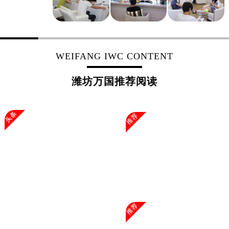
浙江省嘉兴市南湖区广益路705号嘉兴世界贸易中心A座13层1304室万国售后服务中心（需提前预约）
浙江省金华市金东区东市南街777号金华万达广场4号楼22楼2209室万国售后服务中心（需提前预约）
浙江省丽水市莲都区解放街万国售后服务中心（需提前预约）
浙江省宁波市江北区大闸南路500号来福士广场办公楼20层2009室万国售后服务中心（需提前预约）
WEIFANG IWC CONTENT
浙江省衢州市柯城区上街万国售后服务中心（需提前预约）
浙江省绍兴市越城区胜利东路379号世茂天际中心写字楼8层805室万国售后服务中心（需提前预约）
潍坊万国推荐阅读
浙江省舟山市定海区解放东路万国售后服务中心（需提前预约）
澳门特别行政区大堂区议事亭前地（新马路）万国售后服务中心（需提前预约）
头条
推荐
澳门特别行政区风顺堂区南湾大马路万国售后服务中心（需提前预约）
澳门特别行政区花地玛堂区关闸广场万国售后服务中心（需提前预约）
澳门特别行政区花王堂区大三巴商圈万国售后服务中心（需提前预约）
澳门特别行政区嘉模堂区官也街万国售后服务中心（需提前预约）
澳门省路氹城市金光大道万国售后服务中心（需提前预约）
澳门特别行政区望德堂区塔石广场万国售后服务中心（需提前预约）
福建省福州市鼓楼区五四路128-1号恒力城写字楼15层03室万国售后服务中心（需提前预约）
推荐
福建省厦门市思明区湖滨东路95号万象城华润大厦B座11层1104室万国售后服务中心（需提前预约）