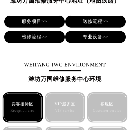
潍坊万国维修服务中心地址（地图线路）
贵阳市南明区都司高架桥路33号亨特国际金融中心14楼14D（需提前预约）
昆明市盘龙区北京路928号同德昆明广场写字楼10层06室（需提前预约）
石家庄市长安区中山东路39号勒泰中心写字楼B座13层07室（需提前预约）
服务项目>>
送修流程>>
西安市碑林区南关正街88号华侨城长安国际中心E座6楼10室（需提前预约）
海口市龙华区金贸东路5号海口华润大厦B座17层1707室（需提前预约）
检修流程>>
专业设备>>
唐山市路南区新华东道100号万达广场写字楼A座10层1002室（需提前预约）
台州市椒江区东海大道1800号腾达中心东1幢20楼2002室（需提前预约）
内蒙古自治区呼和浩特市玉泉区大学西街70号华润万象城写字楼（鄂尔多斯大厦）23层2326室（需提前预约）
WEIFANG IWC ENVIRONMENT
甘肃省兰州市七里河区西津西路16号兰州中心写字楼21层2102室（需提前预约）
重庆市解放碑渝中区民权路28号英利国际金融中心写字楼20层01室（需提前预约）
潍坊万国维修服务中心环境
黑龙江省大庆市萨尔图区会战大街万国售后服务中心（需提前预约）
黑龙江省鹤岗市向阳区红军路万国售后服务中心（需提前预约）
黑龙江省黑河市爱辉区中央街万国售后服务中心（需提前预约）
宾客接待区
VIP服务区
客服区
黑龙江省鸡西市鸡冠区红军路万国售后服务中心（需提前预约）
Reception area
VIP service
Customer service
黑龙江省佳木斯市向阳区长安路万国售后服务中心（需提前预约）
黑龙江省牡丹江市东安区太平路万国售后服务中心（需提前预约）