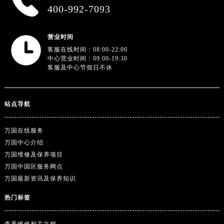
广东省湛江市赤坎区观海北路万国售后服务中心（需提前预约）
400-992-7093
广东省肇庆市端州区信安大道与砚都大道交汇处万国售后服务中心（需提前预约）
广西壮族自治区百色市右江区中山二路万国售后服务中心（需提前预约）
营业时间
广西壮族自治区北海市海城区北京路万国售后服务中心（需提前预约）
客服在线时间：08:00-22:00
中心营业时间：09:00-19:30
广西壮族自治区崇左市江州区石景林街道友谊大道与丽川路交汇处万国售后服务中心（需提前预约）
客服及中心节假日不休
广西壮族自治区防城港市港口区金花茶大道万国售后服务中心（需提前预约）
广西壮族自治区贵港市港北区港城街道布山大道与仙衣路交叉口万国售后服务中心（需提前预约）
广西壮族自治区桂林市秀峰区红岭路万国售后服务中心（需提前预约）
站点导航
广西壮族自治区河池市金城江区金城江街道朝阳路万国售后服务中心（需提前预约）
广西壮族自治区贺州市八步区城东街道灵峰南路万国售后服务中心（需提前预约）
万国在线服务
万国中心介绍
广西壮族自治区来宾市兴宾区桂中大道万国售后服务中心（需提前预约）
万国维修及保养项目
广西壮族自治区柳州市城中区中山中路万国售后服务中心（需提前预约）
万国中国区服务网点
广西壮族自治区钦州市钦南区金海湾东大街万国售后服务中心（需提前预约）
万国最新资讯及保养知识
广西壮族自治区梧州市万秀区龙湖镇高旺路万国售后服务中心（需提前预约）
热门标签
广西壮族自治区玉林市玉州区金玉路万国售后服务中心（需提前预约）
海南省儋州市儋州市那大镇兰洋北路万国售后服务中心（需提前预约）
查看维修相关文档