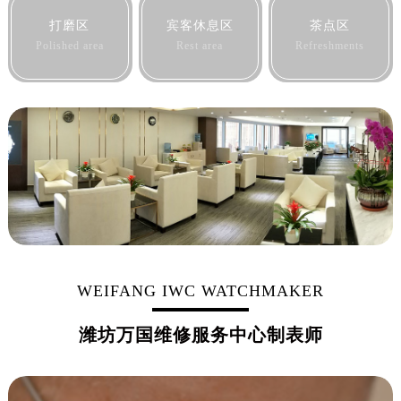
黑龙江省七台河市桃山区大同街万国售后服务中心（需提前预约）
打磨区
宾客休息区
茶点区
黑龙江省齐齐哈尔市龙沙区龙华路万国售后服务中心（需提前预约）
Polished area
Rest area
Refreshments
黑龙江省双鸭山市尖山区新兴大街万国售后服务中心（需提前预约）
黑龙江省绥化市北林区新华街与康庄路交叉口万国售后服务中心（需提前预约）
黑龙江省伊春市伊美区通河路万国售后服务中心（需提前预约）
吉林省白城市洮北区明仁南街万国售后服务中心（需提前预约）
吉林省白山市浑江区浑江大街万国售后服务中心（需提前预约）
吉林省吉林市船营区河南街万国售后服务中心（需提前预约）
吉林省辽源市龙山区人民大街万国售后服务中心（需提前预约）
吉林省梅河口市新华街道梅河大街万国售后服务中心（需提前预约）
吉林省四平市铁东区紫气大路与南九经街交汇处万国售后服务中心（需提前预约）
吉林省松原市宁江区五环大街万国售后服务中心（需提前预约）
WEIFANG IWC WATCHMAKER
吉林省通化市东昌区环通乡江南大街万国售后服务中心（需提前预约）
潍坊万国维修服务中心制表师
吉林省延边市延吉市解放路万国售后服务中心（需提前预约）
辽宁省鞍山市铁东区站前街万国售后服务中心（需提前预约）
辽宁省本溪市平山区胜利路万国售后服务中心（需提前预约）