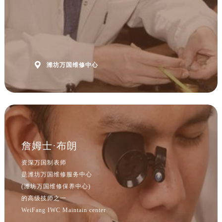
山西省忻州市忻府区和平东街与七一南路交叉口万国售后服务中心（需提前预约）
山西省阳泉市郊区平阳东街与新城大道交叉口万国售后服务中心（需提前预约）
山西省运城市盐湖区河东街万国售后服务中心（需提前预约）
山西省长治市潞州区英雄中路万国售后服务中心（需提前预约）
山西省太原市迎泽区迎泽街道解放路15号亨得利名表维修授权店3楼万国售后服务中心（需提前预约）

潍坊万国维修中心
天津市和平区赤峰道136号天津国际金融中心26层2603室万国售后服务中心（需提前预约）
安徽省安庆市迎江区人民路万国售后服务中心（需提前预约）
安徽省蚌埠市蚌山区淮河路万国售后服务中心（需提前预约）
安徽省亳州市谯城区魏武大道万国售后服务中心（需提前预约）
安徽省池州市贵池区长江路万国售后服务中心（需提前预约）
安徽省滁州市琅琊区南谯北路万国售后服务中心（需提前预约）
詹姆士·布朗
安徽省阜阳市颍州区颍州北路万国售后服务中心（需提前预约）
资深万国制表师
安徽省淮北市相山区淮海路万国售后服务中心（需提前预约）
是潍坊万国维修服务中心
安徽省淮南市田家庵区国庆中路万国售后服务中心（需提前预约）
(潍坊万国维修保养中心)
安徽省黄山市屯溪区黄山西路万国售后服务中心（需提前预约）
的高级技师之一
WeiFang IWC Maintain center
安徽省六安市金安区解放中路万国售后服务中心（需提前预约）