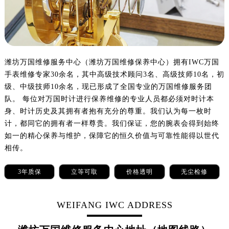
乌鲁木齐市天山区红山路26号时代广场（CCMALL）C座17层17-B（需提前预约）
温州市鹿城区锦绣路1067号置信广场10层1015室（需提前预约）
哈尔滨市道里区友谊西路600号富力中心T2座写字楼29层03室（需提前预约）
大连市中山区人民路15号国际金融大厦7层G室（需提前预约）
佛山市禅城区季华五路57号万科金融中心C座12层1205室（需提前预约）
潍坊万国维修服务中心（潍坊万国维修保养中心）拥有IWC万国
手表维修专家30余名，其中高级技术顾问3名、高级技师10名，初
东莞市东城街道鸿福东路1号民盈国贸中心T1写字楼9层907室（需提前预约）
级、中级技师10余名，现已形成了全国专业的万国维修服务团
无锡市梁溪区人民中路139号恒隆广场写字楼1座11层1104室（需提前预约）
队。 每位对万国时计进行保养维修的专业人员都必须对时计本
南通市崇川区工农路57号圆融广场写字楼16层1603室（需提前预约）
身、时计历史及其拥有者抱有充分的尊重。我们认为每一枚时
苏州市苏州工业园区星港街199号苏州中心办公楼C座22层08室（需提前预约）
计，都同它的拥有者一样尊贵。我们保证，您的腕表会得到始终
武汉市江汉区解放大道686号世界贸易大厦38层09室（需提前预约）
如一的精心保养与维护，保障它的恒久价值与可靠性能得以世代
南宁市青秀区金湖路59号地王大厦12楼1224室（需提前预约）
相传。
合肥市蜀山区潜山路111号万象城华润大厦B座12楼03室（需提前预约）
3年质保
立等可取
价格透明
无尘检修
泉州市丰泽区宝洲路729号浦西万达中心写字楼A座7楼709室（需提前预约）
青岛市南区山东路6号华润大厦B座22层04室（需提前预约）
WEIFANG IWC ADDRESS
烟台市芝罘区胜利路139号万达金融中心A座907室（需提前预约）
长春市朝阳区西安大路727号中银大厦A座(旺进大厦)18层09室（需提前预约）