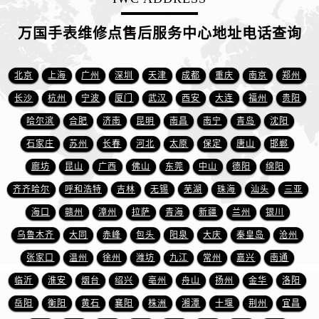
江西省抚州市临川区赣东大道万国售后服务中心（需提前预约）
江西省赣州市章贡区文清路万国售后服务中心（需提前预约）
万国手表维修点售后服务中心地址电话查询
江西省吉安市吉州区井冈山大道万国售后服务中心（需提前预约）
江西省景德镇市珠山区珠山中路万国售后服务中心（需提前预约）
北京
上海
广州
深圳
天津
成都
重庆
南京
郑州
江西省九江市浔阳区浔阳路万国售后服务中心（需提前预约）
长沙
杭州
宁波
厦门
武汉
西安
大连
福州
贵阳
江西省南昌市红谷滩新区红谷中大道998号绿地双子塔（中央广场）A1座办公楼14层1407室万国售后服务中心（需提前预约）
哈尔滨
合肥
济南
昆明
南昌
南宁
青岛
沈阳
江西省萍乡市安源区萍安北大道与康庄路交叉口万国售后服务中心（需提前预约）
石家庄
苏州
长春
河北
太原
保定
唐山
邯郸
江西省上饶市信州区滨江西路万国售后服务中心（需提前预约）
江西省新余市渝水区北湖西路万国售后服务中心（需提前预约）
廊坊
昆山
广西
佛山
东莞
中山
德阳
绵阳
江西省宜春市袁州区中山中路万国售后服务中心（需提前预约）
齐齐哈尔
呼和浩特
吉林
无锡
芜湖
珠海
汕头
三亚
江西省鹰潭市月湖区胜利东路万国售后服务中心（需提前预约）
海口
赣州
漳州
拉萨
青海
新疆
兰州
银川
山东省德州市德城区东风中路万国售后服务中心（需提前预约）
乌鲁木齐
大同
赤峰
包头
阳泉
大庆
秦皇岛
沧州
山东省东营市东营区济南路万国售后服务中心（需提前预约）
张家口
温州
徐州
潍坊
九江
常州
嘉兴
南通
山东省济南市历下区经十路11111号华润中心写字楼（万象城）15层1508室万国售后服务中心（需提前预约）
临沂
淮安
烟台
绍兴
亳州
舟山
扬州
金华
洛阳
山东省济宁市任城区太白楼路万国售后服务中心（需提前预约）
岳阳
衡阳
黄石
襄阳
株洲
湘潭
十堰
荆州
宜昌
山东省莱芜市文化南路8号银座商城名表维修一楼名表维修万国售后服务中心（需提前预约）