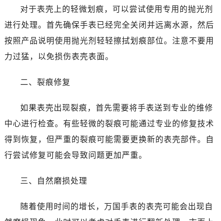
东莞市东城街道鸿福东路1号民盈国贸中心T1写字楼9层907室（需提前预约）
对于表壳上的轻微划痕，可以尝试使用专用的抛光剂
无锡市梁溪区人民中路139号恒隆广场写字楼1座11层1104室（需提前预约）
进行处理。首先确保手表已经完全关闭并远离水源，然后
南通市崇川区工农路57号圆融广场写字楼16层1603室（需提前预约）
按照产品说明使用抛光剂轻轻擦拭划痕部位。注意不要用
苏州市苏州工业园区星港街199号苏州中心办公楼C座22层08室（需提前预约）
力过猛，以免损伤表壳表面。
武汉市江汉区解放大道686号世界贸易大厦38层09室（需提前预约）
南宁市青秀区金湖路59号地王大厦12楼1224室（需提前预约）
二、裂痕修复
合肥市蜀山区潜山路111号万象城华润大厦B座12楼03室（需提前预约）
泉州市丰泽区宝洲路729号浦西万达中心写字楼A座7楼709室（需提前预约）
如果表壳出现裂痕，首先需要将手表送到专业的维修
青岛市南区山东路6号华润大厦B座22层04室（需提前预约）
中心进行检查。有些轻微的裂痕可能通过专业的修复技术
烟台市芝罘区胜利路139号万达金融中心A座907室（需提前预约）
得到恢复，但严重的裂痕可能需要更换新的表壳部件。自
长春市朝阳区西安大路727号中银大厦A座(旺进大厦)18层09室（需提前预约）
行尝试修复可能会导致问题更加严重。
贵阳市南明区都司高架桥路33号亨特国际金融中心14楼14D（需提前预约）
昆明市盘龙区北京路928号同德昆明广场写字楼10层06室（需提前预约）
三、自然磨损处理
石家庄市长安区中山东路39号勒泰中心写字楼B座13层07室（需提前预约）
西安市碑林区南关正街88号华侨城长安国际中心E座6楼10室（需提前预约）
随着使用时间的增长，万国手表的表壳可能会出现自
海口市龙华区金贸东路5号海口华润大厦B座17层1707室（需提前预约）