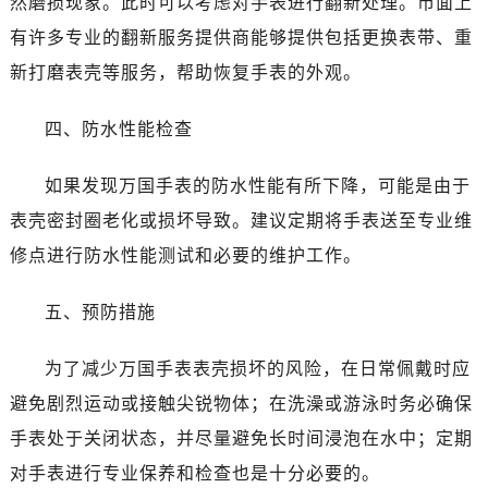
然磨损现象。此时可以考虑对手表进行翻新处理。市面上
唐山市路南区新华东道100号万达广场写字楼A座10层1002室（需提前预约）
有许多专业的翻新服务提供商能够提供包括更换表带、重
台州市椒江区东海大道1800号腾达中心东1幢20楼2002室（需提前预约）
内蒙古自治区呼和浩特市玉泉区大学西街70号华润万象城写字楼（鄂尔多斯大厦）23层2326室（需提前预约）
新打磨表壳等服务，帮助恢复手表的外观。
甘肃省兰州市七里河区西津西路16号兰州中心写字楼21层2102室（需提前预约）
四、防水性能检查
重庆市解放碑渝中区民权路28号英利国际金融中心写字楼20层01室（需提前预约）
黑龙江省大庆市萨尔图区会战大街万国售后服务中心（需提前预约）
如果发现万国手表的防水性能有所下降，可能是由于
黑龙江省鹤岗市向阳区红军路万国售后服务中心（需提前预约）
表壳密封圈老化或损坏导致。建议定期将手表送至专业维
黑龙江省黑河市爱辉区中央街万国售后服务中心（需提前预约）
黑龙江省鸡西市鸡冠区红军路万国售后服务中心（需提前预约）
修点进行防水性能测试和必要的维护工作。
黑龙江省佳木斯市向阳区长安路万国售后服务中心（需提前预约）
五、预防措施
黑龙江省牡丹江市东安区太平路万国售后服务中心（需提前预约）
黑龙江省七台河市桃山区大同街万国售后服务中心（需提前预约）
为了减少万国手表表壳损坏的风险，在日常佩戴时应
黑龙江省齐齐哈尔市龙沙区龙华路万国售后服务中心（需提前预约）
避免剧烈运动或接触尖锐物体；在洗澡或游泳时务必确保
黑龙江省双鸭山市尖山区新兴大街万国售后服务中心（需提前预约）
黑龙江省绥化市北林区新华街与康庄路交叉口万国售后服务中心（需提前预约）
手表处于关闭状态，并尽量避免长时间浸泡在水中；定期
黑龙江省伊春市伊美区通河路万国售后服务中心（需提前预约）
对手表进行专业保养和检查也是十分必要的。