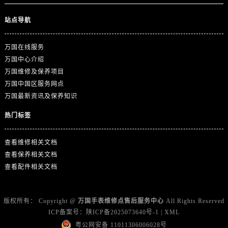
浙江省绍兴市越城区胜利东路379号世茂天际中心写字楼8层805室万国售后服务中心（需提前预约）
浙江省舟山市定海区解放东路万国售后服务中心（需提前预约）
站点导航
澳门特别行政区大堂区议事亭前地（新马路）万国售后服务中心（需提前预约）
澳门特别行政区风顺堂区南湾大马路万国售后服务中心（需提前预约）
万国在线服务
万国中心介绍
澳门特别行政区花地玛堂区关闸广场万国售后服务中心（需提前预约）
万国维修及保养项目
澳门特别行政区花王堂区大三巴商圈万国售后服务中心（需提前预约）
万国中国区服务网点
澳门特别行政区嘉模堂区官也街万国售后服务中心（需提前预约）
万国最新资讯及保养知识
澳门省路氹城市金光大道万国售后服务中心（需提前预约）
热门标签
澳门特别行政区望德堂区塔石广场万国售后服务中心（需提前预约）
福建省福州市鼓楼区五四路128-1号恒力城写字楼15层03室万国售后服务中心（需提前预约）
查看维修相关文档
福建省厦门市思明区湖滨东路95号万象城华润大厦B座11层1104室万国售后服务中心（需提前预约）
查看保养相关文档
广东省潮州市潮安区新风路与潮汕路交汇处万国售后服务中心（需提前预约）
查看配件相关文档
广东省广州市天河区天河路230号万菱汇国际中心A塔7层704室万国售后服务中心（需提前预约）
广东省广州市越秀区环市东路371-375号世界贸易中心大厦南塔15层1507室万国售后服务中心（需提前预约）
版权所有：
Copyright @
万国手表维修点售后服务中心
All Rights Reserved
广东省河源市源城区越王大道万国售后服务中心（需提前预约）
ICP备案号：
陕ICP备2025073640号-1
|
XML
广东省惠州市惠城区江北文昌一路7号华贸大厦1座30层3005室万国售后服务中心（需提前预约）
粤公网安备 11011306006028号