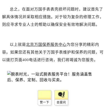
吉林省白城市洮北区明仁南街万国售后服务中心（需提前预约）
吉林省白山市浑江区浑江大街万国售后服务中心（需提前预约）
总之，在面对万国手表表壳损坏问题时，建议首先了
吉林省吉林市船营区河南街万国售后服务中心（需提前预约）
解具体情况并采取相应措施。对于较为复杂的修理工作，
吉林省辽源市龙山区人民大街万国售后服务中心（需提前预约）
则应寻求专业人士的帮助以确保安全有效地解决问题。
吉林省梅河口市新华街道梅河大街万国售后服务中心（需提前预约）
吉林省四平市铁东区紫气大路与南九经街交汇处万国售后服务中心（需提前预约）
吉林省松原市宁江区五环大街万国售后服务中心（需提前预约）
以上就是
北京万国保养服务中心
为您分享的精彩内
吉林省通化市东昌区环通乡江南大街万国售后服务中心（需提前预约）
容。如果您还有其他关于万国手表维护和保养的问题，可
吉林省延边市延吉市解放路万国售后服务中心（需提前预约）
以拨打页面400电话进行咨询，我们将竭诚为您服务。
辽宁省鞍山市铁东区站前街万国售后服务中心（需提前预约）
辽宁省本溪市平山区胜利路万国售后服务中心（需提前预约）
辽宁省朝阳市双塔区新华路万国售后服务中心（需提前预约）
辽宁省丹东市振兴区七经街万国售后服务中心（需提前预约）
辽宁省抚顺市新抚区东一路万国售后服务中心（需提前预约）
辽宁省阜新市海州区解放大街万国售后服务中心（需提前预约）
辽宁省葫芦岛市连山区中央路万国售后服务中心（需提前预约）
赞一下
去提问