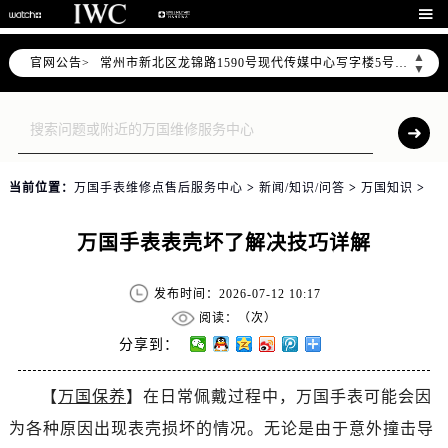
上海市黄浦区南京东路299号宏伊国际广场写字楼8层806室（需提前预约）

南京市秦淮区中山南路1号（新街口）南京中心写字楼22层C1-1室（需提前预约）
▲
官网公告>
常州市新北区龙锦路1590号现代传媒中心写字楼5号楼10层1008室（需提前预约）
▼
徐州市鼓楼区淮海东路29号苏宁广场IFC国际金融中心写字楼35层3508室（需提前预约）
扬州市邗江区国展路29号星耀天地写字楼1号楼18层1803室（需提前预约）
盐城市盐都区世纪大道5号盐城金融城写字楼1号楼16层1604室（需提前预约）
泰州市海陵区永定东路399号置地商务中心东塔写字楼（华润万象城）17层1706室（需提前预约）
当前位置：
万国手表维修点售后服务中心
>
新闻/知识/问答
>
万国知识
>
宁波市江北区大闸南路500号来福士广场办公楼20层2009室（需提前预约）
杭州市上城区钱江路1366号华润大厦写字楼A座5层503-5室（需提前预约）
万国手表表壳坏了解决技巧详解
金华市金东区东市南街777号金华万达广场写字楼4号楼22层2209室（需提前预约）
绍兴市越城区胜利东路379号世茂天际中心写字楼8层805室（需提前预约）
发布时间：2026-07-12 10:17
嘉兴市南湖区广益路705号嘉兴世界贸易中心写字楼A座13层1304室（需提前预约）
阅读：（
次）
南昌市红谷滩新区红谷中大道998号绿地双子塔（中央广场）A1座办公楼14层07室（需提前预约）
分享到：
济南市历下区经十路11111号华润中心写字楼（万象城）15层1508室（需提前预约）
【
万国保养
】在日常佩戴过程中，万国手表可能会因
广州市天河区天河路230号万菱汇国际中心写字楼A塔7层704室（需提前预约）
为各种原因出现表壳损坏的情况。无论是由于意外撞击导
广州市越秀区环市东路371-375号世界贸易中心大厦南塔写字楼15层07室（需提前预约）