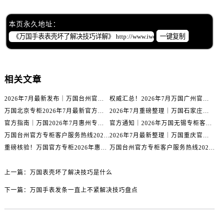
辽宁省锦州市古塔区中央大街万国售后服务中心（需提前预约）
辽宁省辽阳市白塔区新运大街万国售后服务中心（需提前预约）
本页永久地址：
辽宁省盘锦市兴隆台区石油大街万国售后服务中心（需提前预约）
一键复制
辽宁省铁岭市银州区南马路万国售后服务中心（需提前预约）
辽宁省营口市站前区市府路与渤海大街交叉口万国售后服务中心（需提前预约）
辽宁省沈阳市沈河区中街路137号亨得利名表维修授权店1楼万国售后服务中心（需提前预约）
相关文章
辽宁省沈阳市沈河区中街路83号亨得利名表维修授权店1楼万国售后服务中心（需提前预约）
2026年7月最新发布｜万国台州官方专柜客户服务热线与专柜信息攻略
权威汇总！2026年7月万国广州官方专柜客户服务电话及门店名录
北京市朝阳区建国门外大街甲6号华熙国际中心D座11层1102室万国售后服务中心（需提前预约）
万国北京专柜2026年7月最新官方客服热线｜门店信息及服务攻略发布
2026年7月重磅整理｜万国石家庄官方专柜服务电话&客户服务中心公告
北京市东城区东长安街1号王府井东方广场W3座6层602室万国售后服务中心（需提前预约）
官方指南｜万国2026年7月惠州专柜客户服务热线与门店信息全攻略
官方通知｜2026年万国无锡专柜客户服务热线全新升级（附7月最新专柜信息汇总）
河北省保定市竞秀区朝阳北大街北国先天下万国售后服务中心（需提前预约）
万国台州官方专柜客户服务热线2026年7月最新公告｜专柜信息权威核验
2026年7月最新整理｜万国重庆官方专柜名录+客服电话，门店信息大公开
内蒙古自治区阿拉善盟市左旗土尔扈特大街万国售后服务中心（需提前预约）
重磅核验！万国官方专柜2026年惠州客户服务热线与门店信息（7月最新）
万国台州官方专柜客户服务热线2026年7月最新通告｜专柜信息权威发布
内蒙古自治区巴彦淖尔市临河区新华街万国售后服务中心（需提前预约）
内蒙古自治区包头市青山区幸福路甲3号王府井百货名表维修万国售后服务中心（需提前预约）
上一篇：
万国表壳坏了解决技巧是什么
内蒙古自治区赤峰市红山区哈达街万国售后服务中心（需提前预约）
下一篇：
万国手表发条一直上不紧解决技巧盘点
内蒙古自治区鄂尔多斯市东胜区伊金霍洛街万国售后服务中心（需提前预约）
内蒙古自治区呼伦贝尔市海拉尔区中央街万国售后服务中心（需提前预约）