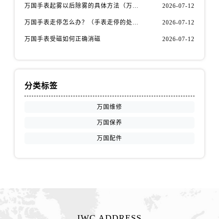
福建省龙岩市新罗区九一南路万国售后服务中心（需提前预约）
万国手表起雾以后除雾的具体方法（万国手表起雾解决办法）
2026-07-12
福建省南平市建阳区人民西路万国售后服务中心（需提前预约）
万国手表走停怎么办？（手表走停的处理方法）
2026-07-12
福建省宁德市蕉城区天湖东路万国售后服务中心（需提前预约）
万国手表受磁如何正确消磁
2026-07-12
福建省莆田市城厢区霞林街道荔华东大道万国售后服务中心（需提前预约）
福建省三明市三元区东乾二路万国售后服务中心（需提前预约）
福建省漳州市龙文区步港路万国售后服务中心（需提前预约）
分类标签
江苏省常州市新北区龙锦路1590号现代传媒中心5号楼10层1008室万国售后服务中心（需提前预约）
江苏省淮安市清江浦区淮海北路万国售后服务中心（需提前预约）
万国维修
江苏省连云港市海州区通灌北路万国售后服务中心（需提前预约）
万国保养
江苏省南京市秦淮区中山南路1号南京中心22层22-C1-C3室万国售后服务中心（需提前预约）
万国配件
江苏省宿迁市宿城区西湖路万国售后服务中心（需提前预约）
江苏省泰州市海陵区永定东路399号置地商务中心东塔（华润万象城）17层1706室万国售后服务中心（需提前预约）
江苏省徐州市鼓楼区淮海东路29号苏宁广场IFC国际金融中心35层3508室万国售后服务中心（需提前预约）
江苏省盐城市盐都区世纪大道5号盐城金融城写字楼1号楼16层1604室万国售后服务中心（需提前预约）
江苏省扬州市邗江区国展路29号星耀天地写字楼1号楼18层1803室万国售后服务中心（需提前预约）
江苏省镇江市京口区中山东路万国售后服务中心（需提前预约）
IWC ADDRESS