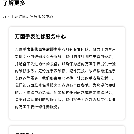
内蒙古自治区通辽市科尔沁区明仁大街万国售后服务中心（需提前预约）
了解更多
内蒙古自治区乌海市海勃湾区人民南路万国售后服务中心（需提前预约）
万国手表维修点售后服务中心
内蒙古自治区乌兰察布市集宁区恩和大街万国售后服务中心（需提前预约）
内蒙古自治区锡林郭勒盟市锡林浩特市光明街与额尔敦路交叉口万国售后服务中心（需提前预约）
内蒙古自治区兴安盟市乌兰浩特市兴安大街万国售后服务中心（需提前预约）
万国手表维修服务中心
山西省大同市平城区迎宾街万国售后服务中心（需提前预约）
万国手表维修点售后服务中心
拥有专业团队，致力于为客户
山西省晋城市城区黄华街万国售后服务中心（需提前预约）
提供专业的维修和保养服务。我们的技师拥有丰富的经验，
山西省晋中市榆次区顺城街万国售后服务中心（需提前预约）
并配备了先进的维修设备，以确保为您的万国手表提供一流
山西省临汾市尧都区解放路万国售后服务中心（需提前预约）
的维修服务，无论是手表维修、配件更换、故障诊断还是手
山西省吕梁市离石区永宁中路与建设街交叉口万国售后服务中心（需提前预约）
表保养等服务，我们都会用心对待，让您的手表焕发新生。
我们的万国维修保养服务网点遍布全国各地，为您提供便捷
山西省朔州市朔城区怡西路与鄯阳西街交汇处万国售后服务中心（需提前预约）
的万国维修中心选择。如果您有任何问题或需要维修服务，
山西省忻州市忻府区和平东街与七一南路交叉口万国售后服务中心（需提前预约）
请随时联系我们的客服团队，我们将全力以赴为您提供专业
山西省阳泉市郊区平阳东街与新城大道交叉口万国售后服务中心（需提前预约）
的万国手表维修保养服务。
山西省运城市盐湖区河东街万国售后服务中心（需提前预约）
山西省长治市潞州区英雄中路万国售后服务中心（需提前预约）
山西省太原市迎泽区迎泽街道解放路15号亨得利名表维修授权店3楼万国售后服务中心（需提前预约）