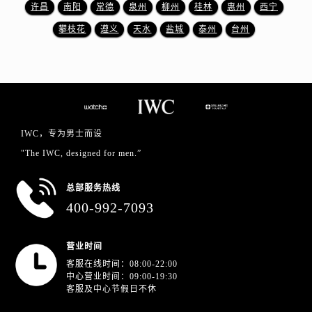
山东省临沂市兰山区解放路万国售后服务中心（需提前预约）
许昌
南阳
常德
泉州
柳州
桂林
惠州
西宁
山东省日照市东港区烟台路万国售后服务中心（需提前预约）
攀枝花
遵义
天水
盐城
泰州
台州
山东省泰安市泰山区财源街道泰山大街万国售后服务中心（需提前预约）
山东省威海市环翠区新威海路89号振华商厦一楼名表维修万国售后服务中心（需提前预约）
山东省潍坊市奎文区东风东街万国售后服务中心（需提前预约）
山东省枣庄市滕州市北辛路与善国路交叉口万国售后服务中心（需提前预约）
山东省淄博市张店区金晶大道万国售后服务中心（需提前预约）
IWC，专为男士而设
上海市黄浦区南京东路299号宏伊国际广场写字楼8层806室万国售后服务中心（需提前预约）
"The IWC, designed for men.”
上海市徐汇区虹桥路3号港汇中心2座37层3705室万国售后服务中心（需提前预约）
浙江省杭州市上城区钱江路1366号华润大厦A座5层503-5室万国售后服务中心（需提前预约）
总部服务热线
浙江省湖州市吴兴区劳动路万国售后服务中心（需提前预约）
400-992-7093
浙江省嘉兴市南湖区广益路705号嘉兴世界贸易中心A座13层1304室万国售后服务中心（需提前预约）
浙江省金华市金东区东市南街777号金华万达广场4号楼22楼2209室万国售后服务中心（需提前预约）
营业时间
浙江省丽水市莲都区解放街万国售后服务中心（需提前预约）
客服在线时间：08:00-22:00
中心营业时间：09:00-19:30
浙江省宁波市江北区大闸南路500号来福士广场办公楼20层2009室万国售后服务中心（需提前预约）
客服及中心节假日不休
浙江省衢州市柯城区上街万国售后服务中心（需提前预约）