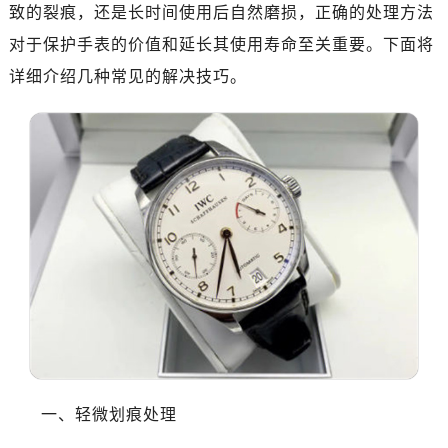
深圳市罗湖区深南东路5001号华润大厦写字楼17层1701室（需提前预约）
致的裂痕，还是长时间使用后自然磨损，正确的处理方法
惠州市惠城区江北文昌一路7号华贸大厦写字楼1座30层05室（需提前预约）
对于保护手表的价值和延长其使用寿命至关重要。下面将
厦门市思明区湖滨东路95号华润大厦写字楼B座11层1104室（需提前预约）
详细介绍几种常见的解决技巧。
福州市鼓楼区五四路128-1号恒力城写字楼15层03室（需提前预约）
成都市锦江区人民东路6号SAC东原中心写字楼24层2406B室（需提前预约）
重庆市江北区观音桥步行街2号融恒时代广场写字楼9层902室（需提前预约）
长沙市芙蓉区定王台街道建湘路393号世茂环球金融中心写字楼（芙蓉广场）10层13室（需提前预约）
郑州市二七区铭功路10号华润大厦写字楼29层2905室（需提前预约）
太原市迎泽区解放路15号亨得利名表服务中心（品牌授权店）3层整层（需提前预约）
沈阳市沈河区中街路137号亨得利名表服务中心（品牌授权店）1层整层（需提前预约）
沈阳市沈河区中街路83号亨得利名表服务中心（品牌授权店）1层整层（需提前预约）
乌鲁木齐市天山区红山路26号时代广场（CCMALL）C座17层17-B（需提前预约）
温州市鹿城区锦绣路1067号置信广场10层1015室（需提前预约）
哈尔滨市道里区友谊西路600号富力中心T2座写字楼29层03室（需提前预约）
大连市中山区人民路15号国际金融大厦7层G室（需提前预约）
一、轻微划痕处理
佛山市禅城区季华五路57号万科金融中心C座12层1205室（需提前预约）