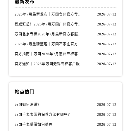
最新发布
天津市和平区赤峰道136号天津国际金融中心26层2603室万国售后服务中心（需提前预约）
安徽省安庆市迎江区人民路万国售后服务中心（需提前预约）
2026年7月最新发布｜万国台州官方专柜客户服务热线与专柜信息攻略
2026-07-12
安徽省蚌埠市蚌山区淮河路万国售后服务中心（需提前预约）
权威汇总！2026年7月万国广州官方专柜客户服务电话及门店名录
2026-07-12
安徽省亳州市谯城区魏武大道万国售后服务中心（需提前预约）
万国北京专柜2026年7月最新官方客服热线｜门店信息及服务攻略发布
2026-07-12
安徽省池州市贵池区长江路万国售后服务中心（需提前预约）
安徽省滁州市琅琊区南谯北路万国售后服务中心（需提前预约）
2026年7月重磅整理｜万国石家庄官方专柜服务电话&客户服务中心公告
2026-07-12
安徽省阜阳市颍州区颍州北路万国售后服务中心（需提前预约）
官方指南｜万国2026年7月惠州专柜客户服务热线与门店信息全攻略
2026-07-12
安徽省淮北市相山区淮海路万国售后服务中心（需提前预约）
官方通知｜2026年万国无锡专柜客户服务热线全新升级（附7月最新专柜信息汇总）
2026-07-12
安徽省淮南市田家庵区国庆中路万国售后服务中心（需提前预约）
安徽省黄山市屯溪区黄山西路万国售后服务中心（需提前预约）
安徽省六安市金安区解放中路万国售后服务中心（需提前预约）
站点热门
安徽省马鞍山市雨山区湖南西路万国售后服务中心（需提前预约）
安徽省宿州市埇桥区人民中路万国售后服务中心（需提前预约）
万国如何消磁？
2026-07-12
安徽省铜陵市铜官区石城大道万国售后服务中心（需提前预约）
万国手表表带的保养方法有哪些？
2026-07-12
安徽省芜湖市镜湖区中山路步行街万国售后服务中心（需提前预约）
万国手表受磁如何处理
2026-07-12
安徽省宣城市宣州区叠嶂西路万国售后服务中心（需提前预约）