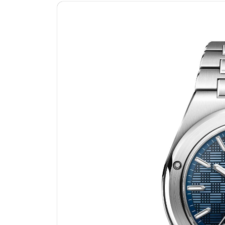
南昌市红谷滩新区红谷中大道998号
济南市历下区经十路11111号华润中
广州市天河区天河路230号万菱汇国
广州市越秀区环市东路371-375号
深圳市罗湖区深南东路5001号华润大
惠州市惠城区江北文昌一路7号华贸大
厦门市思明区湖滨东路95号华润大厦写
福州市鼓楼区五四路128-1号恒力城
成都市锦江区人民东路6号SAC东原中
重庆市江北区观音桥步行街2号融恒时
长沙市芙蓉区定王台街道建湘路393
郑州市二七区铭功路10号华润大厦写字
太原市迎泽区解放路15号亨得利名
沈阳市沈河区中街路137号亨得利名
沈阳市沈河区中街路83号亨得利名
乌鲁木齐市天山区红山路26号时代广场