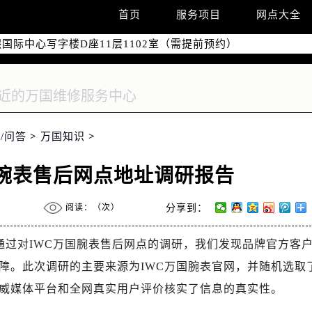
字楼W3座6层602室（需提前预约）
首页
服务项目
网点大全
国际中心写字楼D座11层1102室（需提前预约）
融中心写字楼26层2603室（需提前预约）
2座37层3705室（需提前预约）
际广场写字楼8层806室（需提前预约）
南京中心写字楼22层C1-1室（需提前预约）
中心写字楼5号楼10层1008室（需提前预约）
/问答
>
万国知识
>
FC国际金融中心写字楼35层3508室（需提前预约）
楼1号楼18层1803室（需提前预约）
万国腕表售后网点地址调研报告
字楼1号楼16层1604室（需提前预约）
务中心东塔写字楼（华润万象城）17层1706室（需提前预约）
阅读：（
次）
分享到：
场办公楼20层2009室（需提前预约）
写字楼A座5层503-5室（需提前预约）
日，通过对IWC万国腕表售后网点的调研，我们发现品牌官方客
广场写字楼4号楼22层2209室（需提前预约）
障。此次调研的主要来源为IWC万国腕表官网，并随机选取
际中心写字楼8层805室（需提前预约）
威媒体平台和全网真实用户评价核实了信息的真实性。
易中心写字楼A座13层1304室（需提前预约）