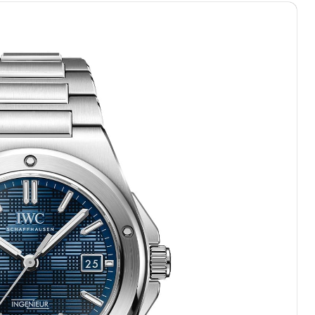
绿地双子塔（中央广场）A1座办公楼14层07室（需提前预约）
心写字楼（万象城）15层1508室（需提前预约）
际中心写字楼A塔7层704室（需提前预约）
世界贸易中心大厦南塔写字楼15层07室（需提前预约）
厦写字楼17层1701室（需提前预约）
厦写字楼1座30层05室（需提前预约）
字楼B座11层1104室（需提前预约）
写字楼15层03室（需提前预约）
心写字楼24层2406B室（需提前预约）
代广场写字楼9层902室（需提前预约）
号世茂环球金融中心写字楼（芙蓉广场）10层13室（需提前预约
楼29层2905室（需提前预约）
表服务中心（品牌授权店）3层整层（需提前预约）
表服务中心（品牌授权店）1层整层（需提前预约）
表服务中心（品牌授权店）1层整层（需提前预约）
（CCMALL）C座17层17-B（需提前预约）