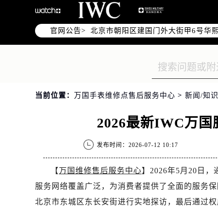
北京市东城区东长安街1号东方广场写
北京市朝阳区建国门外大街甲6号华熙
官网公告>
天津市和平区赤峰道136号天津国际金
上海市徐汇区虹桥路3号港汇中心写字楼
上海市黄浦区南京东路299号宏伊国
南京市秦淮区中山南路1号（新街口）
常州市新北区龙锦路1590号现代传媒
当前位置：
万国手表维修点售后服务中心
>
新闻/知识
徐州市鼓楼区淮海东路29号苏宁广场I
扬州市邗江区国展路29号星耀天地写字
2026最新IWC
盐城市盐都区世纪大道5号盐城金融城写
泰州市海陵区永定东路399号置地商
发布时间：2026-07-12 10:17
宁波市江北区大闸南路500号来福士广
杭州市上城区钱江路1366号华润大厦
【
万国维修售后服务中心
】2026年5月20
金华市金东区东市南街777号金华万达
服务网络覆盖广泛，为消费者提供了全面的服务保
绍兴市越城区胜利东路379号世茂天
北京市东城区东长安街进行实地探访，最后通过权
嘉兴市南湖区广益路705号嘉兴世界贸