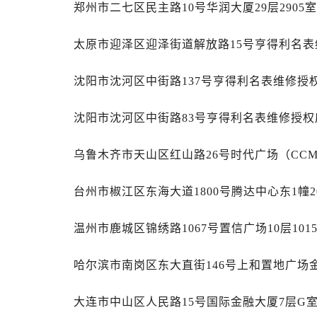
内蒙古自治区包头市青山区幸福路甲
郑州市二七区民主路10号华润大厦29层2905
内蒙古自治区赤峰市红山区哈达街万
太原市迎泽区迎泽街道解放路15号亨得利名表
内蒙古自治区鄂尔多斯市东胜区伊金
内蒙古自治区呼伦贝尔市海拉尔区中
沈阳市沈河区中街路137号亨得利名表维修授
内蒙古自治区通辽市科尔沁区明仁大
内蒙古自治区乌海市海勃湾区人民南
沈阳市沈河区中街路83号亨得利名表维修授权
内蒙古自治区乌兰察布市集宁区恩和
内蒙古自治区锡林郭勒盟市锡林浩特
乌鲁木齐市天山区红山路26号时代广场（CCMA
内蒙古自治区兴安盟市乌兰浩特市兴
山西省大同市平城区迎宾街万国售后
台州市椒江区东海大道1800号腾达中心东1幢2
山西省晋城市城区黄华街万国售后服
山西省晋中市榆次区顺城街万国售后
温州市鹿城区锦绣路1067号置信广场10层10
山西省临汾市尧都区解放路万国售后
山西省吕梁市离石区永宁中路与建设
哈尔滨市南岗区东大直街146号上和置地广场金
山西省朔州市朔城区怡西路与鄯阳西
大连市中山区人民路15号国际金融大厦7层G
山西省忻州市忻府区和平东街与七一