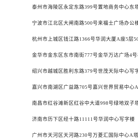
黑龙江省齐齐哈尔市龙沙区龙华路万
泰州市海陵区永定东路399号置地商务中心东塔
黑龙江省双鸭山市尖山区新兴大街万
黑龙江省绥化市北林区新华街与康庄
宁波市江北区大闸南路500号来福士广场办公楼
黑龙江省伊春市伊美区通河路万国售
吉林省白城市洮北区明仁南街万国售
杭州市上城区钱江路1366号华润大厦A座5层5
吉林省白山市浑江区浑江大街万国售
吉林省吉林市船营区河南街万国售后
金华市金东区东市南街777号金华万达广场4号楼
吉林省辽源市龙山区人民大街万国售
绍兴市越城区胜利东路379号世茂天际中心写字
吉林省梅河口市新华街道梅河大街万
吉林省四平市铁东区紫气大路与南九
嘉兴市南湖区广益路705号嘉兴世界贸易中心A
吉林省松原市宁江区五环大街万国售
吉林省通化市东昌区环通乡江南大街
南昌市红谷滩新区红谷中大道998号绿地双子塔
吉林省延边市延吉市解放路万国售后
辽宁省鞍山市铁东区站前街万国售后
济南市历下区经十路11111号华润中心写字楼（
辽宁省本溪市平山区胜利路万国售后
辽宁省朝阳市双塔区新华路万国售后
广州市天河区天河路230号万菱汇国际中心A塔