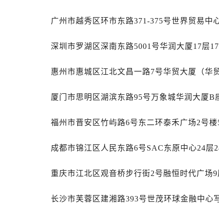
辽宁省丹东市振兴区七经街万国售后
辽宁省抚顺市新抚区东一路万国售后
广州市越秀区环市东路371-375号世界贸易中
辽宁省阜新市海州区解放大街万国售
辽宁省葫芦岛市连山区中央路万国售
深圳市罗湖区深南东路5001号华润大厦17层1
辽宁省锦州市古塔区中央大街万国售
惠州市惠城区江北文昌一路7号华贸大厦（华贸
辽宁省辽阳市白塔区新运大街万国售
辽宁省盘锦市兴隆台区石油大街万国
厦门市思明区湖滨东路95号万象城华润大厦B座
辽宁省铁岭市银州区南马路万国售后
辽宁省营口市站前区市府路与渤海大
福州市晋安区竹屿路6号东二环泰禾广场2号楼5
辽宁省沈阳市沈河区中街路137号亨
辽宁省沈阳市沈河区中街路83号亨
成都市锦江区人民东路6号SAC东原中心24层2
北京市朝阳区建国门外大街甲6号华熙
北京市东城区东长安街1号王府井东方
重庆市江北区观音桥步行街2号融恒时代广场9
河北省保定市竞秀区朝阳北大街北国
内蒙古自治区阿拉善盟市左旗土尔扈
长沙市芙蓉区建湘路393号世茂环球金融中心写
内蒙古自治区巴彦淖尔市临河区新华