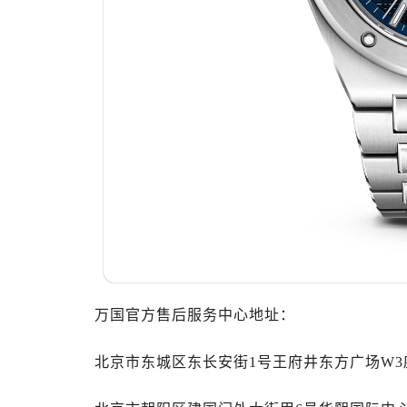
温州市鹿城区锦绣路1067号置信广场
哈尔滨市道里区友谊西路600号富力中
大连市中山区人民路15号国际金融大
佛山市禅城区季华五路57号万科金融中
东莞市东城街道鸿福东路1号民盈国贸
无锡市梁溪区人民中路139号恒隆广场
南通市崇川区工农路57号圆融广场写字
苏州市苏州工业园区星港街199号苏州
武汉市江汉区解放大道686号世界贸易
南宁市青秀区金湖路59号地王大厦12
合肥市蜀山区潜山路111号万象城华润
泉州市丰泽区宝洲路729号浦西万达中
青岛市南区山东路6号华润大厦B座2
万国官方售后服务中心地址：
烟台市芝罘区胜利路139号万达金融中
北京市东城区东长安街1号王府井东方广场W3座
长春市朝阳区西安大路727号中银大厦
贵阳市南明区都司高架桥路33号亨特