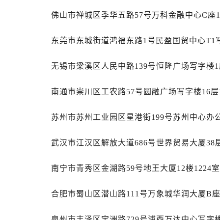
山西省阳泉市郊区平阳东街与新城大
佛山市禅城区季华五路57号万科金融中心C座1
山西省运城市盐湖区河东街万国售后
山西省长治市潞州区英雄中路万国售
东莞市东城街道鸿福东路1号民盈国贸中心T1写
山西省太原市迎泽区迎泽街道解放路
天津市和平区赤峰道136号天津国际金
无锡市梁溪区人民中路139号恒隆广场写字楼1座
安徽省安庆市迎江区人民路万国售后
安徽省蚌埠市蚌山区淮河路万国售后
南通市崇川区工农路57号圆融广场写字楼16层
安徽省亳州市谯城区魏武大道万国售
安徽省池州市贵池区长江路万国售后
苏州市苏州工业园区星港街199号苏州中心办公
安徽省滁州市琅琊区南谯北路万国售
安徽省阜阳市颍州区颍州北路万国售
武汉市江汉区解放大道686号世界贸易大厦38
安徽省淮北市相山区淮海路万国售后
南宁市青秀区金湖路59号地王大厦12楼1224
安徽省淮南市田家庵区国庆中路万国
安徽省黄山市屯溪区黄山西路万国售
合肥市蜀山区潜山路111号万象城华润大厦B座
安徽省六安市金安区解放中路万国售
安徽省马鞍山市雨山区湖南西路万国
泉州市丰泽区宝洲路729号浦西万达中心写字楼