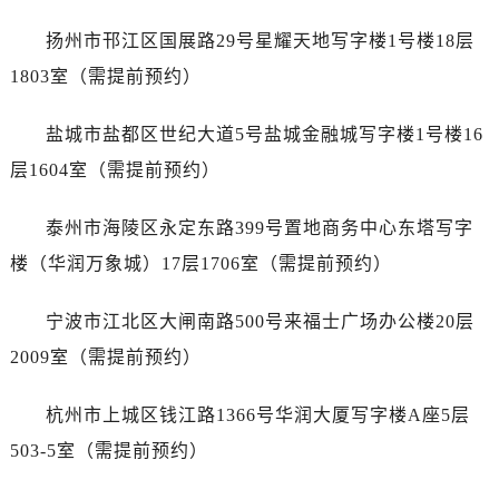
吉林省白城市洮北区明仁南街万国售后服务中心（需提前预约）
扬州市邗江区国展路29号星耀天地写字楼1号楼18层
吉林省白山市浑江区浑江大街万国售后服务中心（需提前预约）
1803室（需提前预约）
吉林省吉林市船营区河南街万国售后服务中心（需提前预约）
吉林省辽源市龙山区人民大街万国售后服务中心（需提前预约）
盐城市盐都区世纪大道5号盐城金融城写字楼1号楼16
吉林省梅河口市新华街道梅河大街万国售后服务中心（需提前预约）
层1604室（需提前预约）
吉林省四平市铁东区紫气大路与南九经街交汇处万国售后服务中心（需提前预约）
吉林省松原市宁江区五环大街万国售后服务中心（需提前预约）
泰州市海陵区永定东路399号置地商务中心东塔写字
吉林省通化市东昌区环通乡江南大街万国售后服务中心（需提前预约）
楼（华润万象城）17层1706室（需提前预约）
吉林省延边市延吉市解放路万国售后服务中心（需提前预约）
辽宁省鞍山市铁东区站前街万国售后服务中心（需提前预约）
宁波市江北区大闸南路500号来福士广场办公楼20层
辽宁省本溪市平山区胜利路万国售后服务中心（需提前预约）
2009室（需提前预约）
辽宁省朝阳市双塔区新华路万国售后服务中心（需提前预约）
辽宁省丹东市振兴区七经街万国售后服务中心（需提前预约）
杭州市上城区钱江路1366号华润大厦写字楼A座5层
辽宁省抚顺市新抚区东一路万国售后服务中心（需提前预约）
503-5室（需提前预约）
辽宁省阜新市海州区解放大街万国售后服务中心（需提前预约）
辽宁省葫芦岛市连山区中央路万国售后服务中心（需提前预约）