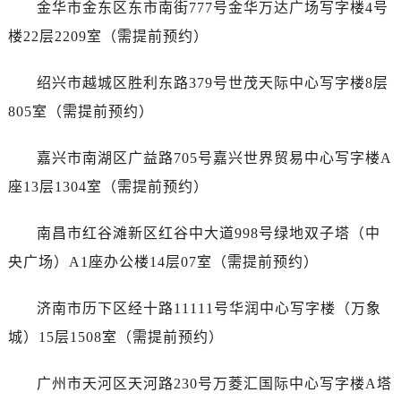
金华市金东区东市南街777号金华万达广场写字楼4号
辽宁省锦州市古塔区中央大街万国售后服务中心（需提前预约）
楼22层2209室（需提前预约）
辽宁省辽阳市白塔区新运大街万国售后服务中心（需提前预约）
辽宁省盘锦市兴隆台区石油大街万国售后服务中心（需提前预约）
绍兴市越城区胜利东路379号世茂天际中心写字楼8层
辽宁省铁岭市银州区南马路万国售后服务中心（需提前预约）
805室（需提前预约）
辽宁省营口市站前区市府路与渤海大街交叉口万国售后服务中心（需提前预约）
辽宁省沈阳市沈河区中街路137号亨得利名表维修授权店1楼万国售后服务中心（需提前预约）
嘉兴市南湖区广益路705号嘉兴世界贸易中心写字楼A
辽宁省沈阳市沈河区中街路83号亨得利名表维修授权店1楼万国售后服务中心（需提前预约）
座13层1304室（需提前预约）
北京市朝阳区建国门外大街甲6号华熙国际中心D座11层1102室万国售后服务中心（需提前预约）
北京市东城区东长安街1号王府井东方广场W3座6层602室万国售后服务中心（需提前预约）
南昌市红谷滩新区红谷中大道998号绿地双子塔（中
河北省保定市竞秀区朝阳北大街北国先天下万国售后服务中心（需提前预约）
央广场）A1座办公楼14层07室（需提前预约）
内蒙古自治区阿拉善盟市左旗土尔扈特大街万国售后服务中心（需提前预约）
内蒙古自治区巴彦淖尔市临河区新华街万国售后服务中心（需提前预约）
济南市历下区经十路11111号华润中心写字楼（万象
内蒙古自治区包头市青山区幸福路甲3号王府井百货名表维修万国售后服务中心（需提前预约）
城）15层1508室（需提前预约）
内蒙古自治区赤峰市红山区哈达街万国售后服务中心（需提前预约）
内蒙古自治区鄂尔多斯市东胜区伊金霍洛街万国售后服务中心（需提前预约）
广州市天河区天河路230号万菱汇国际中心写字楼A塔
内蒙古自治区呼伦贝尔市海拉尔区中央街万国售后服务中心（需提前预约）