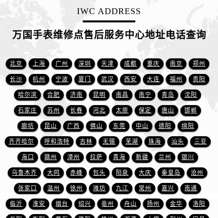
重庆市解放碑渝中区民权路28号英利国际金融中心写字楼20层01室万国售后服务中心（需提前预约）
IWC ADDRESS
节假日正常营业！
万国手表维修点售后服务中心地址电话查询
北京
上海
广州
深圳
天津
成都
重庆
南京
郑州
长沙
杭州
宁波
厦门
武汉
西安
大连
福州
贵阳
哈尔滨
合肥
济南
昆明
南昌
南宁
青岛
沈阳
石家庄
苏州
长春
河北
太原
保定
唐山
邯郸
廊坊
昆山
广西
佛山
东莞
中山
德阳
绵阳
齐齐哈尔
呼和浩特
吉林
无锡
芜湖
珠海
汕头
三亚
海口
赣州
漳州
拉萨
青海
新疆
兰州
银川
乌鲁木齐
大同
赤峰
包头
阳泉
大庆
秦皇岛
沧州
张家口
温州
徐州
潍坊
九江
常州
嘉兴
南通
临沂
淮安
烟台
绍兴
亳州
舟山
扬州
金华
洛阳