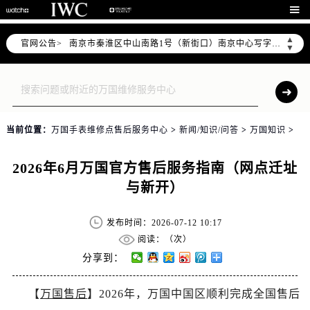

上海市黄浦区南京东路299号宏伊国际广场写字楼8层806室（需提前预约）
南京市秦淮区中山南路1号（新街口）南京中心写字楼22层C1-1室（需提前预约）
▲
官网公告>
▼
常州市新北区龙锦路1590号现代传媒中心写字楼5号楼10层1008室（需提前预约）
徐州市鼓楼区淮海东路29号苏宁广场IFC国际金融中心写字楼35层3508室（需提前预约）
扬州市邗江区国展路29号星耀天地写字楼1号楼18层1803室（需提前预约）
盐城市盐都区世纪大道5号盐城金融城写字楼1号楼16层1604室（需提前预约）
泰州市海陵区永定东路399号置地商务中心东塔写字楼（华润万象城）17层1706室（需提前预约）
当前位置：
万国手表维修点售后服务中心
>
新闻/知识/问答
>
万国知识
>
宁波市江北区大闸南路500号来福士广场办公楼20层2009室（需提前预约）
2026年6月万国官方售后服务指南（网点迁址
杭州市上城区钱江路1366号华润大厦写字楼A座5层503-5室（需提前预约）
与新开）
金华市金东区东市南街777号金华万达广场写字楼4号楼22层2209室（需提前预约）
绍兴市越城区胜利东路379号世茂天际中心写字楼8层805室（需提前预约）
发布时间：2026-07-12 10:17
嘉兴市南湖区广益路705号嘉兴世界贸易中心写字楼A座13层1304室（需提前预约）
阅读：（
次）
南昌市红谷滩新区红谷中大道998号绿地双子塔（中央广场）A1座办公楼14层07室（需提前预约）
分享到：
济南市历下区经十路11111号华润中心写字楼（万象城）15层1508室（需提前预约）
广州市天河区天河路230号万菱汇国际中心写字楼A塔7层704室（需提前预约）
【
万国售后
】2026年，万国中国区顺利完成全国售后
广州市越秀区环市东路371-375号世界贸易中心大厦南塔写字楼15层07室（需提前预约）