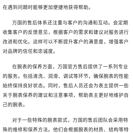
陕西省渭南市临渭区东风大街万国售后服务中心（需提前预约）
在遇到问题时能够更加便捷地获得帮助。
陕西省咸阳市秦都区沣西新城统一西路与白马河路交汇处万国售后服务中心（需提前预约）
陕西省延安市宝塔区中心街万国售后服务中心（需提前预约）
万国的售后体系还注重与客户的沟通和互动。会定期
陕西省榆林市榆阳区长兴路万国售后服务中心（需提前预约）
收集客户的反馈意见，根据客户的需求和建议对服务进行
新疆维吾尔自治区阿克苏市东大街万国售后服务中心（需提前预约）
改进和优化。这样可以不断提升客户的满意度，增强客户
新疆维吾尔自治区阿拉尔市胜利大道万国售后服务中心（需提前预约）
对品牌的信任和忠诚度。
新疆维吾尔自治区阿拉山口市友好路万国售后服务中心（需提前预约）
新疆维吾尔自治区阿勒泰市解放路万国售后服务中心（需提前预约）
在腕表的保养方面，万国官方售后提供了一系列专业
新疆维吾尔自治区阿图什市光明路万国售后服务中心（需提前预约）
的服务。包括清洗、润滑、调试等环节，确保腕表的性能
新疆维吾尔自治区白杨市军垦路万国售后服务中心（需提前预约）
始终保持良好状态。同时，售后人员还会为表主提供一些
新疆维吾尔自治区北屯市团结路万国售后服务中心（需提前预约）
关于腕表保养的建议和注意事项，帮助表主更好地维护自
新疆维吾尔自治区博乐市博乐市北京路万国售后服务中心（需提前预约）
己的腕表。
新疆维吾尔自治区昌吉市延安北路万国售后服务中心（需提前预约）
新疆维吾尔自治区阜康市博峰路万国售后服务中心（需提前预约）
对于一些特殊的腕表款式，万国的售后团队会采用特
新疆维吾尔自治区哈密市伊州区建国北路万国售后服务中心（需提前预约）
殊的维修和保养方法。他们会根据腕表的材质、结构等特
新疆维吾尔自治区和田市和田市北京西路万国售后服务中心（需提前预约）