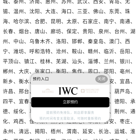
城、泰州、济南、惠州、苏州、武汉、西安、青岛、无
海南省文昌市文城镇教育东路万国售后服务中心（需提前预约）
锡、温州、沈阳、大连、海口、三亚、佛山、东莞、珠
海南省五指山市通什镇三月三大道万国售后服务中心（需提前预约）
海、哈尔滨、合肥、昆明、太原、石家庄、南宁、南通、
香港特别行政区尖沙咀区油尖旺区广东道万国售后服务中心（需提前预约）
长春、烟台、唐山、廊坊、保定、贵阳、泉州、台州、湖
香港特别行政区金钟区中西区金钟道万国售后服务中心（需提前预约）
香港特别行政区九龙区油尖旺区弥敦道万国售后服务中心（需提前预约）
州、中山、乌鲁木齐、洛阳、邯郸、秦皇岛、澳门、西
香港特别行政区铜锣湾区湾仔区轩尼诗道万国售后服务中心（需提前预约）
宁、潍坊、呼和浩特、沧州、鞍山、赣州、临沂、岳阳、
河南省安阳市文峰区解放大道万国售后服务中心（需提前预约）
平顶山、镇江、桂林、芜湖、汕头、淄博、兰州、银川、
河南省鹤壁市淇滨区九州路万国售后服务中心（需提前预约）
郴州、大庆、张家口、衡阳、焦作、周口、邵阳、亳州、
河南省济源市沁园街道济水大道万国售后服务中心（需提前预约）
预约入口
关闭
新乡、衡水、牡丹江、德州、聊城、包头、淮安、宜昌、
河南省焦作市解放区解放路万国售后服务中心（需提前预约）
许昌、邢台、宿迁、丽水、蚌埠、上饶、晋中、葫芦岛、
河南省开封市鼓楼区中山路万国售后服务中心（需提前预约）
四平、宜春、滁州、大同、舟山、绵阳、天水、德阳、承
河南省洛阳市西工区中州中路与解放路交叉口万国售后服务中心（需提前预约）
立即预约
河南省漯河市源汇区交通路万国售后服务中心（需提前预约）
德、绥化、马鞍山、三明、滨州、黄冈、赤峰、荆州、通
提前预约免排队，到店即享服务
河南省南阳市宛城区范蠡东路与南都路交叉口万国售后服务中心（需提前预约）
预约时间有变无需取消，可随时重新预约
化、鸡西、佳木斯、黑河、连云港、阜阳、吉安、枣庄、
河南省平顶山市卫东区建设路万国售后服务中心（需提前预约）
永州、清远、揭阳、梧州、渭南、延安、长治、运城、淮
河南省濮阳市大华龙区开州路绿城路交叉口万国售后服务中心（需提前预约）