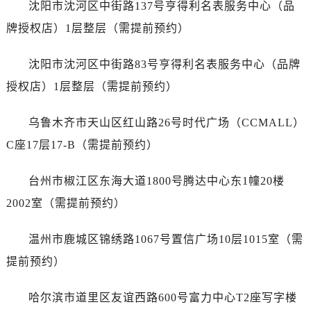
沈阳市沈河区中街路137号亨得利名表服务中心（品
福建省龙岩市新罗区九一南路万国售后服务中心（需提前预约）
牌授权店）1层整层（需提前预约）
福建省南平市建阳区人民西路万国售后服务中心（需提前预约）
福建省宁德市蕉城区天湖东路万国售后服务中心（需提前预约）
沈阳市沈河区中街路83号亨得利名表服务中心（品牌
福建省莆田市城厢区霞林街道荔华东大道万国售后服务中心（需提前预约）
授权店）1层整层（需提前预约）
福建省三明市三元区东乾二路万国售后服务中心（需提前预约）
福建省漳州市龙文区步港路万国售后服务中心（需提前预约）
乌鲁木齐市天山区红山路26号时代广场（CCMALL）
江苏省常州市新北区龙锦路1590号现代传媒中心5号楼10层1008室万国售后服务中心（需提前预约）
C座17层17-B（需提前预约）
江苏省淮安市清江浦区淮海北路万国售后服务中心（需提前预约）
江苏省连云港市海州区通灌北路万国售后服务中心（需提前预约）
台州市椒江区东海大道1800号腾达中心东1幢20楼
江苏省南京市秦淮区中山南路1号南京中心22层22-C1-C3室万国售后服务中心（需提前预约）
2002室（需提前预约）
江苏省宿迁市宿城区西湖路万国售后服务中心（需提前预约）
江苏省泰州市海陵区永定东路399号置地商务中心东塔（华润万象城）17层1706室万国售后服务中心（需提前预约）
温州市鹿城区锦绣路1067号置信广场10层1015室（需
江苏省徐州市鼓楼区淮海东路29号苏宁广场IFC国际金融中心35层3508室万国售后服务中心（需提前预约）
提前预约）
江苏省盐城市盐都区世纪大道5号盐城金融城写字楼1号楼16层1604室万国售后服务中心（需提前预约）
江苏省扬州市邗江区国展路29号星耀天地写字楼1号楼18层1803室万国售后服务中心（需提前预约）
哈尔滨市道里区友谊西路600号富力中心T2座写字楼
江苏省镇江市京口区中山东路万国售后服务中心（需提前预约）