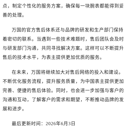
新疆维吾尔自治区胡杨河市胡杨河市胡杨路万国售后服务中心（需提前预约）
点，制定个性化的服务方案，确保每一块腕表都能得到妥
新疆维吾尔自治区霍尔果斯市亚欧北路万国售后服务中心（需提前预约）
善的处理。
新疆维吾尔自治区喀什市解放北路万国售后服务中心（需提前预约）
新疆维吾尔自治区可克达拉市幸福路万国售后服务中心（需提前预约）
万国的官方售后体系还与品牌的研发和生产部门保持
新疆维吾尔自治区克拉玛依市克拉玛依区友谊路万国售后服务中心（需提前预约）
着密切的联系。当遇到一些技术难题时，售后团队会及时
新疆维吾尔自治区库车市库车市文化东路万国售后服务中心（需提前预约）
与研发部门沟通，共同寻找解决方案。这样可以不断提升
新疆维吾尔自治区库尔勒市库尔勒市人民东路万国售后服务中心（需提前预约）
售后的技术水平，为表主提供更加优质的服务。
新疆维吾尔自治区奎屯市团结西街万国售后服务中心（需提前预约）
新疆维吾尔自治区昆玉市昆泉街万国售后服务中心（需提前预约）
在未来，万国将继续加大对售后网络的投入和建设。
新疆维吾尔自治区沙湾市三道河子镇世纪大道南路万国售后服务中心（需提前预约）
不断优化服务流程，提升服务质量，为中国表主提供更加
新疆维吾尔自治区石河子市北二路万国售后服务中心（需提前预约）
完善、便捷的售后体验。同时，也会进一步加强与客户的
新疆维吾尔自治区双河市光明路万国售后服务中心（需提前预约）
沟通和互动，了解客户的需求和期望，不断推动品牌的发
新疆维吾尔自治区塔城市塔城地区闻琴路万国售后服务中心（需提前预约）
展和进步。
新疆维吾尔自治区铁门关市兴疆路万国售后服务中心（需提前预约）
新疆维吾尔自治区图木舒克市图木舒克市中兴街万国售后服务中心（需提前预约）
最后更新时间：2026年6月3日
新疆维吾尔自治区吐鲁番市高昌区文化中路文化中路万国售后服务中心（需提前预约）