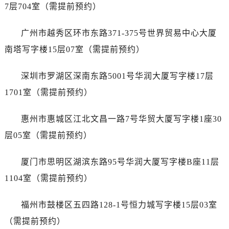
7层704室（需提前预约）
内蒙古自治区通辽市科尔沁区明仁大街万国售后服务中心（需提前预约）
内蒙古自治区乌海市海勃湾区人民南路万国售后服务中心（需提前预约）
广州市越秀区环市东路371-375号世界贸易中心大厦
内蒙古自治区乌兰察布市集宁区恩和大街万国售后服务中心（需提前预约）
南塔写字楼15层07室（需提前预约）
内蒙古自治区锡林郭勒盟市锡林浩特市光明街与额尔敦路交叉口万国售后服务中心（需提前预约）
内蒙古自治区兴安盟市乌兰浩特市兴安大街万国售后服务中心（需提前预约）
深圳市罗湖区深南东路5001号华润大厦写字楼17层
山西省大同市平城区迎宾街万国售后服务中心（需提前预约）
1701室（需提前预约）
山西省晋城市城区黄华街万国售后服务中心（需提前预约）
山西省晋中市榆次区顺城街万国售后服务中心（需提前预约）
惠州市惠城区江北文昌一路7号华贸大厦写字楼1座30
山西省临汾市尧都区解放路万国售后服务中心（需提前预约）
层05室（需提前预约）
山西省吕梁市离石区永宁中路与建设街交叉口万国售后服务中心（需提前预约）
山西省朔州市朔城区怡西路与鄯阳西街交汇处万国售后服务中心（需提前预约）
厦门市思明区湖滨东路95号华润大厦写字楼B座11层
山西省忻州市忻府区和平东街与七一南路交叉口万国售后服务中心（需提前预约）
1104室（需提前预约）
山西省阳泉市郊区平阳东街与新城大道交叉口万国售后服务中心（需提前预约）
山西省运城市盐湖区河东街万国售后服务中心（需提前预约）
福州市鼓楼区五四路128-1号恒力城写字楼15层03室
山西省长治市潞州区英雄中路万国售后服务中心（需提前预约）
（需提前预约）
山西省太原市迎泽区迎泽街道解放路15号亨得利名表维修授权店3楼万国售后服务中心（需提前预约）