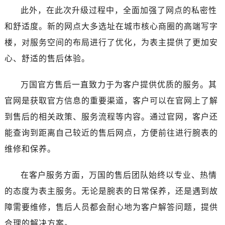
甘肃省白银市白银区北京路万国售后服务中心（需提前预约）
此外，在此次升级过程中，全面加强了网点的私密性
甘肃省定西市安定区解放路万国售后服务中心（需提前预约）
和舒适度。新的网点大多选址在城市核心商圈的高端写字
甘肃省敦煌市沙州镇阳关中路万国售后服务中心（需提前预约）
楼，对服务空间的布局进行了优化，为表主提供了更加安
甘肃省合作市人民街万国售后服务中心（需提前预约）
心、舒适的售后体验。
甘肃省嘉峪关市雄关区新华中路万国售后服务中心（需提前预约）
甘肃省金昌市金川区北京路万国售后服务中心（需提前预约）
万国官方售后一直致力于为客户提供优质的服务。其
甘肃省酒泉市肃州区西大街万国售后服务中心（需提前预约）
官网是获取官方信息的重要渠道，客户可以在官网上了解
甘肃省临夏市城南街道团结路万国售后服务中心（需提前预约）
到售后的相关政策、服务流程等内容。通过官网，客户还
甘肃省陇南市武都区人民路万国售后服务中心（需提前预约）
能查询到距离自己较近的售后网点，方便前往进行腕表的
甘肃省平凉市崆峒区西大街万国售后服务中心（需提前预约）
维修和保养。
甘肃省庆阳市西峰区南大街万国售后服务中心（需提前预约）
甘肃省天水市秦州区民主路万国售后服务中心（需提前预约）
在客户服务方面，万国的售后团队始终以专业、热情
甘肃省武威市凉州区迎宾路万国售后服务中心（需提前预约）
的态度为表主服务。无论是腕表的日常保养，还是遇到故
甘肃省张掖市甘州区民乐北路万国售后服务中心（需提前预约）
宁夏回族自治区固原市原州区文化街万国售后服务中心（需提前预约）
障需要维修，售后人员都会耐心地为客户解答问题，提供
宁夏回族自治区石嘴山市大武口区贺兰山路万国售后服务中心（需提前预约）
合理的解决方案。