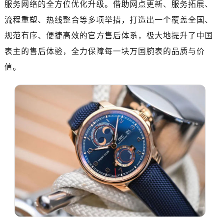
服务网络的全方位优化升级。借助网点更新、服务拓展、
深圳市罗湖区深南东路5001号华润大厦写字楼17层1701室（需提前预约）
流程重塑、热线整合等多项举措，打造出一个覆盖全国、
惠州市惠城区江北文昌一路7号华贸大厦写字楼1座30层05室（需提前预约）
规范有序、便捷高效的官方售后体系，极大地提升了中国
厦门市思明区湖滨东路95号华润大厦写字楼B座11层1104室（需提前预约）
福州市鼓楼区五四路128-1号恒力城写字楼15层03室（需提前预约）
表主的售后体验，全力保障每一块万国腕表的品质与价
成都市锦江区人民东路6号SAC东原中心写字楼24层2406B室（需提前预约）
值。
重庆市江北区观音桥步行街2号融恒时代广场写字楼9层902室（需提前预约）
长沙市芙蓉区定王台街道建湘路393号世茂环球金融中心写字楼（芙蓉广场）10层13室（需提前预约）
郑州市二七区铭功路10号华润大厦写字楼29层2905室（需提前预约）
太原市迎泽区解放路15号亨得利名表服务中心（品牌授权店）3层整层（需提前预约）
沈阳市沈河区中街路137号亨得利名表服务中心（品牌授权店）1层整层（需提前预约）
沈阳市沈河区中街路83号亨得利名表服务中心（品牌授权店）1层整层（需提前预约）
乌鲁木齐市天山区红山路26号时代广场（CCMALL）C座17层17-B（需提前预约）
温州市鹿城区锦绣路1067号置信广场10层1015室（需提前预约）
哈尔滨市道里区友谊西路600号富力中心T2座写字楼29层03室（需提前预约）
大连市中山区人民路15号国际金融大厦7层G室（需提前预约）
佛山市禅城区季华五路57号万科金融中心C座12层1205室（需提前预约）