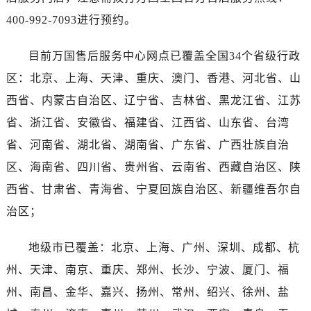
广西壮族自治区防城港市港口区金花茶大道万国售后服务中心（需提前预约）
400-992-7093进行预约。
广西壮族自治区贵港市港北区港城街道布山大道与仙衣路交叉口万国售后服务中心（需提前预约）
广西壮族自治区桂林市秀峰区红岭路万国售后服务中心（需提前预约）
目前万国售后服务中心网点已覆盖全国34个省级行政
广西壮族自治区河池市金城江区金城江街道朝阳路万国售后服务中心（需提前预约）
区：北京、上海、天津、重庆、澳门、香港、河北省、山
广西壮族自治区贺州市八步区城东街道灵峰南路万国售后服务中心（需提前预约）
西省、内蒙古自治区、辽宁省、吉林省、黑龙江省、江苏
广西壮族自治区来宾市兴宾区桂中大道万国售后服务中心（需提前预约）
省、浙江省、安徽省、福建省、江西省、山东省、台湾
广西壮族自治区柳州市城中区中山中路万国售后服务中心（需提前预约）
省、河南省、湖北省、湖南省、广东省、广西壮族自治
广西壮族自治区钦州市钦南区金海湾东大街万国售后服务中心（需提前预约）
区、海南省、四川省、贵州省、云南省、西藏自治区、陕
广西壮族自治区梧州市万秀区龙湖镇高旺路万国售后服务中心（需提前预约）
广西壮族自治区玉林市玉州区金玉路万国售后服务中心（需提前预约）
西省、甘肃省、青海省、宁夏回族自治区、新疆维吾尔自
海南省儋州市儋州市那大镇兰洋北路万国售后服务中心（需提前预约）
治区；
海南省东方市八所镇解放西路万国售后服务中心（需提前预约）
海南省琼海市嘉积镇东风路万国售后服务中心（需提前预约）
地级市已覆盖：北京、上海、广州、深圳、成都、杭
海南省三沙市西沙区西沙群岛永兴岛北京路万国售后服务中心（需提前预约）
州、天津、南京、重庆、郑州、长沙、宁波、厦门、福
海南省三亚市吉阳区迎宾路万国售后服务中心（需提前预约）
州、南昌、金华、嘉兴、扬州、常州、绍兴、徐州、盐
海南省万宁市万城镇解放路万国售后服务中心（需提前预约）