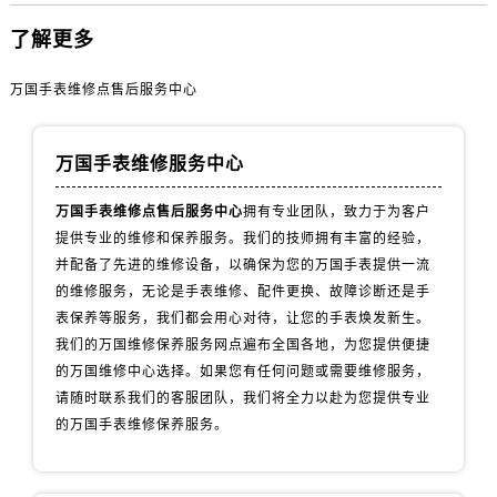
西藏自治区阿里地区噶尔县北京西路万国售后服务中心（需提前预约）
了解更多
西藏自治区昌都市卡若区昌都西路万国售后服务中心（需提前预约）
西藏自治区拉萨市城关区北京中路万国售后服务中心（需提前预约）
万国手表维修点售后服务中心
西藏自治区林芝市巴宜区广东路万国售后服务中心（需提前预约）
西藏自治区那曲市色尼区浙江西路万国售后服务中心（需提前预约）
万国手表维修服务中心
西藏自治区日喀则市桑珠孜区上海中路万国售后服务中心（需提前预约）
西藏自治区山南市乃东区湖北大道万国售后服务中心（需提前预约）
万国手表维修点售后服务中心
拥有专业团队，致力于为客户
云南省保山市隆阳区正阳路万国售后服务中心（需提前预约）
提供专业的维修和保养服务。我们的技师拥有丰富的经验，
并配备了先进的维修设备，以确保为您的万国手表提供一流
云南省楚雄彝族自治州楚雄市鹿城南路万国售后服务中心（需提前预约）
的维修服务，无论是手表维修、配件更换、故障诊断还是手
云南省大理白族自治州大理市建设路万国售后服务中心（需提前预约）
表保养等服务，我们都会用心对待，让您的手表焕发新生。
云南省德宏傣族景颇族自治州芒市团结大街万国售后服务中心（需提前预约）
我们的万国维修保养服务网点遍布全国各地，为您提供便捷
云南省迪庆藏族自治州香格里拉市长征大道万国售后服务中心（需提前预约）
的万国维修中心选择。如果您有任何问题或需要维修服务，
云南省红河哈尼族彝族自治州蒙自市天马路万国售后服务中心（需提前预约）
请随时联系我们的客服团队，我们将全力以赴为您提供专业
云南省丽江市古城区七星街万国售后服务中心（需提前预约）
的万国手表维修保养服务。
云南省临沧市临翔区世纪路万国售后服务中心（需提前预约）
云南省怒江傈僳族自治州泸水市人民路万国售后服务中心（需提前预约）