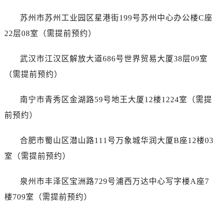
山东省临沂市兰山区解放路万国售后服务中心（需提前预约）
苏州市苏州工业园区星港街199号苏州中心办公楼C座
山东省日照市东港区烟台路万国售后服务中心（需提前预约）
22层08室（需提前预约）
山东省泰安市泰山区财源街道泰山大街万国售后服务中心（需提前预约）
山东省威海市环翠区新威海路89号振华商厦一楼名表维修万国售后服务中心（需提前预约）
武汉市江汉区解放大道686号世界贸易大厦38层09室
山东省潍坊市奎文区东风东街万国售后服务中心（需提前预约）
（需提前预约）
山东省枣庄市滕州市北辛路与善国路交叉口万国售后服务中心（需提前预约）
山东省淄博市张店区金晶大道万国售后服务中心（需提前预约）
南宁市青秀区金湖路59号地王大厦12楼1224室（需提
上海市黄浦区南京东路299号宏伊国际广场写字楼8层806室万国售后服务中心（需提前预约）
前预约）
上海市徐汇区虹桥路3号港汇中心2座37层3705室万国售后服务中心（需提前预约）
浙江省杭州市上城区钱江路1366号华润大厦A座5层503-5室万国售后服务中心（需提前预约）
合肥市蜀山区潜山路111号万象城华润大厦B座12楼03
浙江省湖州市吴兴区劳动路万国售后服务中心（需提前预约）
室（需提前预约）
浙江省嘉兴市南湖区广益路705号嘉兴世界贸易中心A座13层1304室万国售后服务中心（需提前预约）
浙江省金华市金东区东市南街777号金华万达广场4号楼22楼2209室万国售后服务中心（需提前预约）
泉州市丰泽区宝洲路729号浦西万达中心写字楼A座7
浙江省丽水市莲都区解放街万国售后服务中心（需提前预约）
楼709室（需提前预约）
浙江省宁波市江北区大闸南路500号来福士广场办公楼20层2009室万国售后服务中心（需提前预约）
浙江省衢州市柯城区上街万国售后服务中心（需提前预约）