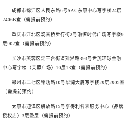
天津市和平区赤峰道136号天津国际金融中心26层2603室万国售后服务中心（需提前预约）
成都市锦江区人民东路6号SAC东原中心写字楼24层
安徽省安庆市迎江区人民路万国售后服务中心（需提前预约）
2406B室（需提前预约）
安徽省蚌埠市蚌山区淮河路万国售后服务中心（需提前预约）
安徽省亳州市谯城区魏武大道万国售后服务中心（需提前预约）
重庆市江北区观音桥步行街2号融恒时代广场写字楼9
安徽省池州市贵池区长江路万国售后服务中心（需提前预约）
层902室（需提前预约）
安徽省滁州市琅琊区南谯北路万国售后服务中心（需提前预约）
安徽省阜阳市颍州区颍州北路万国售后服务中心（需提前预约）
长沙市芙蓉区定王台街道建湘路393号世茂环球金融
安徽省淮北市相山区淮海路万国售后服务中心（需提前预约）
中心写字楼（芙蓉广场）10层13室（需提前预约）
安徽省淮南市田家庵区国庆中路万国售后服务中心（需提前预约）
安徽省黄山市屯溪区黄山西路万国售后服务中心（需提前预约）
郑州市二七区铭功路10号华润大厦写字楼29层2905室
安徽省六安市金安区解放中路万国售后服务中心（需提前预约）
（需提前预约）
安徽省马鞍山市雨山区湖南西路万国售后服务中心（需提前预约）
安徽省宿州市埇桥区人民中路万国售后服务中心（需提前预约）
太原市迎泽区解放路15号亨得利名表服务中心（品牌
安徽省铜陵市铜官区石城大道万国售后服务中心（需提前预约）
授权店）3层整层（需提前预约）
安徽省芜湖市镜湖区中山路步行街万国售后服务中心（需提前预约）
安徽省宣城市宣州区叠嶂西路万国售后服务中心（需提前预约）