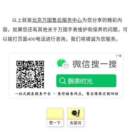
新疆维吾尔自治区乌苏市乌鲁木齐北路万国售后服务中心（需提前预约）
新疆维吾尔自治区五家渠市长征西街万国售后服务中心（需提前预约）
以上就是
北京万国售后服务中心
为您分享的精彩内
新疆维吾尔自治区新星市东风路万国售后服务中心（需提前预约）
容。如果您还有其他关于万国手表维护和保养的问题，可
新疆维吾尔自治区伊宁市解放西路万国售后服务中心（需提前预约）
贵州省安顺市西秀区中华南路万国售后服务中心（需提前预约）
以拨打页面400电话进行咨询，我们将竭诚为您服务。
贵州省毕节市七星关区松山路万国售后服务中心（需提前预约）
贵州省六盘水市钟山区钟山大道万国售后服务中心（需提前预约）
贵州省黔东南苗族侗族自治州凯里市北京西路万国售后服务中心（需提前预约）
贵州省黔西南布依族苗族自治州兴义市大道与桔香路交汇处万国售后服务中心（需提前预约）
贵州省铜仁市碧江区民主路万国售后服务中心（需提前预约）
贵州省遵义市红花岗区共青大道与嵩山路交叉口万国售后服务中心（需提前预约）
四川省阿坝州市马尔康市团结街万国售后服务中心（需提前预约）
四川省巴中市巴州区江北大道万国售后服务中心（需提前预约）
四川省成都市锦江区人民东路6号SAC东原中心24层2406B室万国售后服务中心（需提前预约）
四川省达州市通川区中心广场、老车坝万国售后服务中心（需提前预约）
赞一下
去提问
四川省德阳市旌阳区长江西路、南街万国售后服务中心（需提前预约）