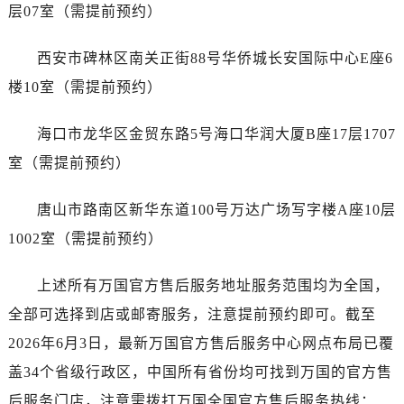
层07室（需提前预约）
广东省江门市蓬江区广场西路万国售后服务中心（需提前预约）
广东省揭阳市榕城进贤门步行街万国售后服务中心（需提前预约）
西安市碑林区南关正街88号华侨城长安国际中心E座6
广东省茂名市电白区水东街道迎宾大道万国售后服务中心（需提前预约）
楼10室（需提前预约）
广东省梅州市梅江区金燕大道万国售后服务中心（需提前预约）
广东省清远市清城区湖西路万国售后服务中心（需提前预约）
海口市龙华区金贸东路5号海口华润大厦B座17层1707
广东省汕头市龙湖区长平路万国售后服务中心（需提前预约）
室（需提前预约）
广东省汕尾市城区香洲街道园林社区翠园街万国售后服务中心（需提前预约）
广东省韶关市武江区芙蓉新区与老城中心交汇处万国售后服务中心（需提前预约）
唐山市路南区新华东道100号万达广场写字楼A座10层
广东省深圳市罗湖区深南东路5001号华润大厦17层1701室万国售后服务中心（需提前预约）
1002室（需提前预约）
广东省阳江市江城区东风一路万国售后服务中心（需提前预约）
广东省云浮市云城区金山路万国售后服务中心（需提前预约）
上述所有万国官方售后服务地址服务范围均为全国，
广东省湛江市赤坎区观海北路万国售后服务中心（需提前预约）
全部可选择到店或邮寄服务，注意提前预约即可。截至
广东省肇庆市端州区信安大道与砚都大道交汇处万国售后服务中心（需提前预约）
2026年6月3日，最新万国官方售后服务中心网点布局已覆
广西壮族自治区百色市右江区中山二路万国售后服务中心（需提前预约）
广西壮族自治区北海市海城区北京路万国售后服务中心（需提前预约）
盖34个省级行政区，中国所有省份均可找到万国的官方售
广西壮族自治区崇左市江州区石景林街道友谊大道与丽川路交汇处万国售后服务中心（需提前预约）
后服务门店，注意需拨打万国全国官方售后服务热线：