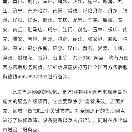
南、莆田、荆门、益阳、梅州、达州、榆林、威海、九
河南省三门峡市湖滨区和平路万国售后服务中心（需提前预约）
江、济宁、齐齐哈尔、南阳、常德、呼伦贝尔、丹东、锦
河南省商丘市梁园区神火大道万国售后服务中心（需提前预约）
州、辽阳、辽源、衢州、安庆、龙岩、宁德、鹰潭、泰
河南省新乡市红旗区人民路万国售后服务中心（需提前预约）
安、商丘、驻马店、咸宁、江门、茂名、玉林、乐山、南
河南省信阳市浉河区东方红大道万国售后服务中心（需提前预约）
河南省许昌市魏都区建安大道与八龙路交叉口万国售后服务中心（需提前预约）
充、雅安、宝鸡、柳州、拉萨、丽江、张家界、襄阳、株
河南省郑州市二七区民主路10号华润大厦29层2905室万国售后服务中心（需提前预约）
洲、遵义、鄂尔多斯、阳泉、昆山、黄石、湘潭、十堰、
河南省周口市川汇区七一路万国售后服务中心（需提前预约）
漳州、攀枝花、香港、台北等，共计360+网点，均有万国
河南省驻马店市驿城区乐山大道与置地大道交叉口万国售后服务中心（需提前预约）
官方售后服务网点，详细信息需拨打万国全国官方售后服
湖北省鄂州市鄂城区文星大道万国售后服务中心（需提前预约）
务热线400-992-7093进行咨询。
湖北省黄冈市黄州区赤壁大道万国售后服务中心（需提前预约）
湖北省黄石市黄石港区武汉路万国售后服务中心（需提前预约）
此次售后网络的优化，是万国中国区近年来规模最为
湖北省荆门市东宝中天街步行街万国售后服务中心（需提前预约）
庞大的服务升级项目。它主要聚焦于“直营提效、店面扩
湖北省荆州市荆州区荆中路万国售后服务中心（需提前预约）
充、区域平衡”这三个关键方向。对全国原有的售后网点
湖北省十堰市茅箭区人民北路万国售后服务中心（需提前预约）
进行了装修改造、设备更新以及人员培训，同时在多个城
湖北省随州市曾都区青年路万国售后服务中心（需提前预约）
湖北省咸宁市咸安区长安大道万国售后服务中心（需提前预约）
市增设了服务点。