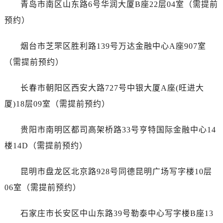
青岛市南区山东路6号华润大厦B座22层04室（需提前
浙江省绍兴市越城区胜利东路379号世茂天际中心写字楼8层805室万国售后服务中心（需提前预约）
预约）
浙江省舟山市定海区解放东路万国售后服务中心（需提前预约）
澳门特别行政区大堂区议事亭前地（新马路）万国售后服务中心（需提前预约）
烟台市芝罘区胜利路139号万达金融中心A座907室
澳门特别行政区风顺堂区南湾大马路万国售后服务中心（需提前预约）
（需提前预约）
澳门特别行政区花地玛堂区关闸广场万国售后服务中心（需提前预约）
澳门特别行政区花王堂区大三巴商圈万国售后服务中心（需提前预约）
长春市朝阳区西安大路727号中银大厦A座(旺进大
澳门特别行政区嘉模堂区官也街万国售后服务中心（需提前预约）
厦)18层09室（需提前预约）
澳门省路氹城市金光大道万国售后服务中心（需提前预约）
澳门特别行政区望德堂区塔石广场万国售后服务中心（需提前预约）
贵阳市南明区都司高架桥路33号亨特国际金融中心14
福建省福州市鼓楼区五四路128-1号恒力城写字楼15层03室万国售后服务中心（需提前预约）
楼14D（需提前预约）
福建省厦门市思明区湖滨东路95号万象城华润大厦B座11层1104室万国售后服务中心（需提前预约）
广东省潮州市潮安区新风路与潮汕路交汇处万国售后服务中心（需提前预约）
昆明市盘龙区北京路928号同德昆明广场写字楼10层
广东省广州市天河区天河路230号万菱汇国际中心A塔7层704室万国售后服务中心（需提前预约）
06室（需提前预约）
广东省广州市越秀区环市东路371-375号世界贸易中心大厦南塔15层1507室万国售后服务中心（需提前预约）
广东省河源市源城区越王大道万国售后服务中心（需提前预约）
石家庄市长安区中山东路39号勒泰中心写字楼B座13
广东省惠州市惠城区江北文昌一路7号华贸大厦1座30层3005室万国售后服务中心（需提前预约）