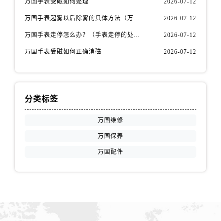
万国手表受磁如何处理
2026-07-12
湖北省武汉市江汉区解放大道686号世界贸易大厦38层09室万国售后服务中心（需提前预约）
万国手表起雾以后除雾的具体方法（万国手表起雾解决办法）
2026-07-12
广西省南宁市青秀区金湖路59号地王大厦12楼1224室万国售后服务中心（需提前预约）
万国手表走停怎么办？（手表走停的处理方法）
2026-07-12
安徽省合肥市蜀山区潜山路111号万象城华润大厦B座12楼03室万国售后服务中心（需提前预约）
福建省泉州市丰泽区宝洲路729号浦西万达中心写字楼A座7楼709室万国售后服务中心（需提前预约）
万国手表受磁如何正确消磁
2026-07-12
山东省青岛市南区山东路6号华润大厦B座22层04室万国售后服务中心（需提前预约）
山东省烟台市芝罘区胜利路139号万达金融中心A座907室万国售后服务中心（需提前预约）
吉林省长春市朝阳区西安大路727号中银大厦A座(旺进大厦)18层09室万国售后服务中心（需提前预约）
分类标签
贵州省贵阳市南明区都司高架桥路33号亨特国际金融中心14楼14D万国售后服务中心（需提前预约）
云南省昆明市盘龙区北京路928号同德昆明广场写字楼10层06室万国售后服务中心（需提前预约）
万国维修
河北省石家庄市长安区中山东路39号勒泰中心写字楼B座13层07室万国售后服务中心（需提前预约）
万国保养
陕西省西安市碑林区南关正街88号华侨城长安国际中心E座6楼10室万国售后服务中心（需提前预约）
万国配件
海南省海口市龙华区金贸东路5号海口华润大厦B座17层1707室万国售后服务中心（需提前预约）
河北省唐山市路南区新华东道100号万达广场写字楼A座10层1002室万国售后服务中心（需提前预约）
台州市椒江区东海大道1800号腾达中心东1幢20楼2002室万国售后服务中心（需提前预约）
呼和浩特市玉泉区大学西街70号华润万象城写字楼（鄂尔多斯大厦）23层2326室万国售后服务中心（需提前预约）
兰州市七里河区西津西路16号兰州中心写字楼21层2102室万国售后服务中心（需提前预约）