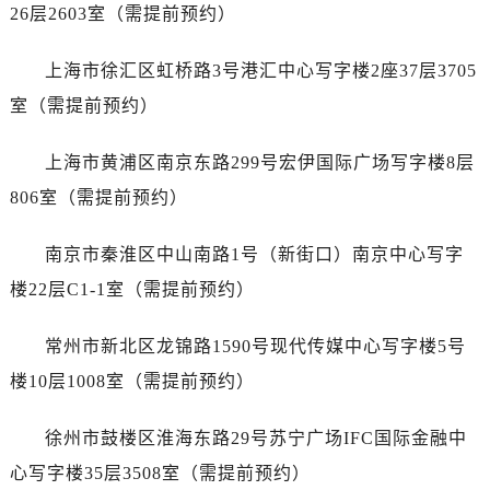
26层2603室（需提前预约）
唐山市路南区新华东道100号万达广场写字楼A座10层1002室（需提前预约）
台州市椒江区东海大道1800号腾达中心东1幢20楼2002室（需提前预约）
上海市徐汇区虹桥路3号港汇中心写字楼2座37层3705
内蒙古自治区呼和浩特市玉泉区大学西街70号华润万象城写字楼（鄂尔多斯大厦）23层2326室（需提前预约）
室（需提前预约）
甘肃省兰州市七里河区西津西路16号兰州中心写字楼21层2102室（需提前预约）
重庆市解放碑渝中区民权路28号英利国际金融中心写字楼20层01室（需提前预约）
上海市黄浦区南京东路299号宏伊国际广场写字楼8层
黑龙江省大庆市萨尔图区会战大街万国售后服务中心（需提前预约）
806室（需提前预约）
黑龙江省鹤岗市向阳区红军路万国售后服务中心（需提前预约）
黑龙江省黑河市爱辉区中央街万国售后服务中心（需提前预约）
南京市秦淮区中山南路1号（新街口）南京中心写字
黑龙江省鸡西市鸡冠区红军路万国售后服务中心（需提前预约）
楼22层C1-1室（需提前预约）
黑龙江省佳木斯市向阳区长安路万国售后服务中心（需提前预约）
黑龙江省牡丹江市东安区太平路万国售后服务中心（需提前预约）
常州市新北区龙锦路1590号现代传媒中心写字楼5号
黑龙江省七台河市桃山区大同街万国售后服务中心（需提前预约）
楼10层1008室（需提前预约）
黑龙江省齐齐哈尔市龙沙区龙华路万国售后服务中心（需提前预约）
黑龙江省双鸭山市尖山区新兴大街万国售后服务中心（需提前预约）
徐州市鼓楼区淮海东路29号苏宁广场IFC国际金融中
黑龙江省绥化市北林区新华街与康庄路交叉口万国售后服务中心（需提前预约）
心写字楼35层3508室（需提前预约）
黑龙江省伊春市伊美区通河路万国售后服务中心（需提前预约）