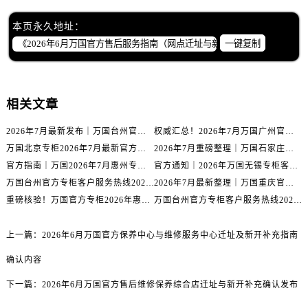
四川省甘孜州市康定市情歌广场、箭炉街万国售后服务中心（需提前预约）
本页永久地址：
四川省广安市广安区建安南路万国售后服务中心（需提前预约）
一键复制
四川省广元市利州区老城南北街、东大街万国售后服务中心（需提前预约）
四川省乐山市市中区嘉定中路万国售后服务中心（需提前预约）
四川省凉山州市西昌市大巷口下街万国售后服务中心（需提前预约）
相关文章
四川省泸州市江阳区治平路万国售后服务中心（需提前预约）
四川省眉山市东坡区三苏路万国售后服务中心（需提前预约）
2026年7月最新发布｜万国台州官方专柜客户服务热线与专柜信息攻略
权威汇总！2026年7月万国广州官方专柜客户服务电话及门店名录
四川省绵阳市涪城区翠花街万国售后服务中心（需提前预约）
万国北京专柜2026年7月最新官方客服热线｜门店信息及服务攻略发布
2026年7月重磅整理｜万国石家庄官方专柜服务电话&客户服务中心公告
四川省南充市高坪区江东大道万国售后服务中心（需提前预约）
官方指南｜万国2026年7月惠州专柜客户服务热线与门店信息全攻略
官方通知｜2026年万国无锡专柜客户服务热线全新升级（附7月最新专柜信息汇总）
万国台州官方专柜客户服务热线2026年7月最新公告｜专柜信息权威核验
2026年7月最新整理｜万国重庆官方专柜名录+客服电话，门店信息大公开
四川省内江市东兴区汉安大道万国售后服务中心（需提前预约）
重磅核验！万国官方专柜2026年惠州客户服务热线与门店信息（7月最新）
万国台州官方专柜客户服务热线2026年7月最新通告｜专柜信息权威发布
四川省攀枝花市东区三线大道北段万国售后服务中心（需提前预约）
四川省遂宁市船山区香林南路万国售后服务中心（需提前预约）
上一篇：
2026年6月万国官方保养中心与维修服务中心迁址及新开补充指南
四川省雅安市雨城区熊猫大道万国售后服务中心（需提前预约）
确认内容
四川省宜宾市翠屏区长翠路万国售后服务中心（需提前预约）
四川省资阳市雁江区滨江大道一段与和平南路万国售后服务中心（需提前预约）
下一篇：
2026年6月万国官方售后维修保养综合店迁址与新开补充确认发布
四川省自贡市自流井区华商北路万国售后服务中心（需提前预约）