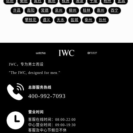
岳阳
衡阳
黄石
襄阳
株洲
湘潭
十堰
荆州
宜昌
许昌
南阳
常德
泉州
柳州
桂林
惠州
西宁
攀枝花
遵义
天水
盐城
泰州
台州
IWC，专为男士而设
"The IWC, designed for men.”
总部服务热线
400-992-7093
营业时间
客服在线时间：08:00-22:00
中心营业时间：09:00-19:30
客服及中心节假日不休