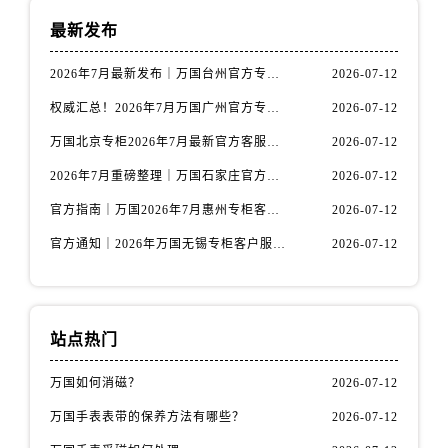
云南省普洱市思茅区振兴大道万国售后服务中心（需提前预约）
最新发布
云南省曲靖市麒麟区学府路万国售后服务中心（需提前预约）
云南省文山壮族苗族自治州文山市东风路万国售后服务中心（需提前预约）
2026年7月最新发布｜万国台州官方专柜客户服务热线与专柜信息攻略
2026-07-12
云南省西双版纳傣族自治州景洪市宣慰大道万国售后服务中心（需提前预约）
权威汇总！2026年7月万国广州官方专柜客户服务电话及门店名录
2026-07-12
云南省玉溪市红塔区南北大街万国售后服务中心（需提前预约）
万国北京专柜2026年7月最新官方客服热线｜门店信息及服务攻略发布
2026-07-12
云南省昭通市昭阳区青年路万国售后服务中心（需提前预约）
2026年7月重磅整理｜万国石家庄官方专柜服务电话&客户服务中心公告
2026-07-12
重庆市江北区观音桥步行街2号融恒时代广场9层902室万国售后服务中心（需提前预约）
官方指南｜万国2026年7月惠州专柜客户服务热线与门店信息全攻略
2026-07-12
新疆维吾尔自治区乌鲁木齐市天山区红山路26号时代广场（CCMALL）C座17层17-B万国售后服务中心（需提前预约）
浙江省温州市鹿城区锦绣路1067号置信广场10层1015室万国售后服务中心（需提前预约）
官方通知｜2026年万国无锡专柜客户服务热线全新升级（附7月最新专柜信息汇总）
2026-07-12
黑龙江省哈尔滨市道里区友谊西路600号富力中心T2座写字楼29层03室室万国售后服务中心（需提前预约）
辽宁省大连市中山区人民路15号国际金融大厦7层G室万国售后服务中心（需提前预约）
广东省佛山市禅城区季华五路57号万科金融中心C座12层1205室万国售后服务中心（需提前预约）
站点热门
广东省东莞市东城街道鸿福东路1号民盈国贸中心T1写字楼9层907室万国售后服务中心（需提前预约）
江苏省无锡市梁溪区人民中路139号恒隆广场写字楼1座11层1104室万国售后服务中心（需提前预约）
万国如何消磁？
2026-07-12
江苏省南通市崇川区工农路57号圆融广场写字楼16层1603室万国售后服务中心（需提前预约）
万国手表表带的保养方法有哪些？
2026-07-12
江苏省苏州市苏州工业园区 星港街199号苏州中心办公楼C座22层08室万国售后服务中心（需提前预约）