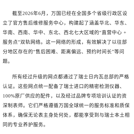
湖北省襄阳市樊城区长虹路与人民路交叉口万国售后服务中心（需提前预约）
截至2026年6月，万国已经在全国多个省级行政区设
湖北省孝感市孝南区复兴大道万国售后服务中心（需提前预约）
湖北省宜昌市西陵区夷陵大道与港窑路万国售后服务中心（需提前预约）
立了官方售后维修服务中心，构建起了涵盖华北、华东、
湖南省常德市武陵区人民路万国售后服务中心（需提前预约）
华南、西南、华中、东北、西北七大区域的“直营中心 +
湖南省郴州市北湖区国庆北路万国售后服务中心（需提前预约）
服务点”双轨网络。这一网络的形成，有效解决了以往部
湖南省衡阳市雁峰区解放路万国售后服务中心（需提前预约）
分地区存在的“售后困难、距离偏远、预约时间长”等问
湖南省怀化市鹤城区迎丰中路万国售后服务中心（需提前预约）
题。
湖南省娄底市娄星区长青街万国售后服务中心（需提前预约）
湖南省邵阳市双清区东风路万国售后服务中心（需提前预约）
所有经过升级的网点都通过了瑞士日内瓦总部的严格
湖南省湘潭市雨湖区莲城大道万国售后服务中心（需提前预约）
认证。这些网点统一配备了瑞士进口的精密检测仪器、
湖南省益阳市赫山区桃花仑路万国售后服务中心（需提前预约）
100%原厂供应的配件，以及经过品牌专项培训认证的资
湖南省永州市冷水滩区永州大道与中兴路交叉口万国售后服务中心（需提前预约）
深制表师。它们严格遵循万国全球统一的服务标准和质保
湖南省岳阳市岳阳楼区东茅岭路万国售后服务中心（需提前预约）
湖南省张家界市永定区解放路万国售后服务中心（需提前预约）
体系，确保无论表主身处何处，都能享受到与瑞士本土相
湖南省长沙市芙蓉区建湘路393号世茂环球金融中心写字楼10层1013室万国售后服务中心（需提前预约）
同的专业养护服务。
湖南省株洲市芦淞区建设南路万国售后服务中心（需提前预约）