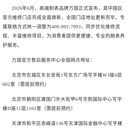
东莞市东城街道鸿福东路1号民盈国贸中心T1写字楼9层907室（需提前预约）
2026年6月，高端制表品牌万国正式宣布，其中国区
无锡市梁溪区人民中路139号恒隆广场写字楼1座11层1104室（需提前预约）
官方维修门店完成全面焕新，全国门店地址更新完毕，专
南通市崇川区工农路57号圆融广场写字楼16层1603室（需提前预约）
属联络方式统一调整为400-992-7093，同步优化维修流
苏州市苏州工业园区星港街199号苏州中心办公楼C座22层08室（需提前预约）
程、丰富维修项目，为消费者提供更便捷、专业的腕表养
武汉市江汉区解放大道686号世界贸易大厦38层09室（需提前预约）
护服务。
南宁市青秀区金湖路59号地王大厦12楼1224室（需提前预约）
合肥市蜀山区潜山路111号万象城华润大厦B座12楼03室（需提前预约）
万国官方售后服务中心全国网点地址：
泉州市丰泽区宝洲路729号浦西万达中心写字楼A座7楼709室（需提前预约）
青岛市南区山东路6号华润大厦B座22层04室（需提前预约）
北京市东城区东长安街1号东方广场写字楼W3座6层
烟台市芝罘区胜利路139号万达金融中心A座907室（需提前预约）
602室（需提前预约）
长春市朝阳区西安大路727号中银大厦A座(旺进大厦)18层09室（需提前预约）
贵阳市南明区都司高架桥路33号亨特国际金融中心14楼14D（需提前预约）
北京市朝阳区建国门外大街甲6号华熙国际中心写字
昆明市盘龙区北京路928号同德昆明广场写字楼10层06室（需提前预约）
楼D座11层1102室（需提前预约）
石家庄市长安区中山东路39号勒泰中心写字楼B座13层07室（需提前预约）
西安市碑林区南关正街88号华侨城长安国际中心E座6楼10室（需提前预约）
天津市和平区赤峰道136号天津国际金融中心写字楼
海口市龙华区金贸东路5号海口华润大厦B座17层1707室（需提前预约）