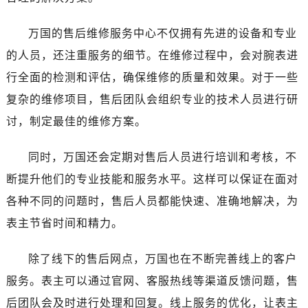
宁夏回族自治区吴忠市利通区开元大道万国售后服务中心（需提前预约）
宁夏回族自治区银川市兴庆区新华东路97号新百中心C馆一层C1-18号商铺万国售后服务中心（需提前预约）
万国的售后维修服务中心不仅拥有先进的设备和专业
宁夏回族自治区中卫市沙坡头区鼓楼东街万国售后服务中心（需提前预约）
的人员，还注重服务的细节。在维修过程中，会对腕表进
青海省果洛藏族自治州玛沁县团结路万国售后服务中心（需提前预约）
行全面的检测和评估，确保维修的质量和效果。对于一些
青海省海北藏族自治州海晏县将军路万国售后服务中心（需提前预约）
复杂的维修项目，售后团队会组织专业的技术人员进行研
青海省海东市乐都区滨河路万国售后服务中心（需提前预约）
讨，制定最佳的维修方案。
青海省海南藏族自治州共和县青海湖大街万国售后服务中心（需提前预约）
青海省海西蒙古族藏族自治州德令哈市柴达木路万国售后服务中心（需提前预约）
同时，万国还会定期对售后人员进行培训和考核，不
青海省黄南藏族自治州同仁市德合隆路万国售后服务中心（需提前预约）
断提升他们的专业技能和服务水平。这样可以保证在面对
青海省西宁市城西区海湖新区西关大道万国售后服务中心（需提前预约）
各种不同的问题时，售后人员都能快速、准确地解决，为
青海省玉树藏族自治州结古镇胜利路万国售后服务中心（需提前预约）
表主节省时间和精力。
陕西省安康市汉滨区金州路万国售后服务中心（需提前预约）
陕西省宝鸡市渭滨区经二路万国售后服务中心（需提前预约）
除了线下的售后网点，万国也在不断完善线上的客户
陕西省汉中市汉台区北大街万国售后服务中心（需提前预约）
服务。表主可以通过官网、客服热线等渠道反馈问题，售
陕西省商洛市商州区州城街万国售后服务中心（需提前预约）
陕西省铜川市王益区红旗街万国售后服务中心（需提前预约）
后团队会及时进行处理和回复。线上服务的优化，让表主