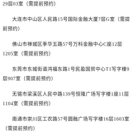
29层03室（需提前预约）
江西省抚州市临川区赣东大道万国售后服务中心（需提前预约）
江西省赣州市章贡区文清路万国售后服务中心（需提前预约）
大连市中山区人民路15号国际金融大厦7层G室（需提
江西省吉安市吉州区井冈山大道万国售后服务中心（需提前预约）
前预约）
江西省景德镇市珠山区珠山中路万国售后服务中心（需提前预约）
江西省九江市浔阳区浔阳路万国售后服务中心（需提前预约）
佛山市禅城区季华五路57号万科金融中心C座12层
江西省南昌市红谷滩新区红谷中大道998号绿地双子塔（中央广场）A1座办公楼14层1407室万国售后服务中心（需提前预约）
1205室（需提前预约）
江西省萍乡市安源区萍安北大道与康庄路交叉口万国售后服务中心（需提前预约）
江西省上饶市信州区滨江西路万国售后服务中心（需提前预约）
东莞市东城街道鸿福东路1号民盈国贸中心T1写字楼9
江西省新余市渝水区北湖西路万国售后服务中心（需提前预约）
层907室（需提前预约）
江西省宜春市袁州区中山中路万国售后服务中心（需提前预约）
江西省鹰潭市月湖区胜利东路万国售后服务中心（需提前预约）
无锡市梁溪区人民中路139号恒隆广场写字楼1座11层
山东省德州市德城区东风中路万国售后服务中心（需提前预约）
1104室（需提前预约）
山东省东营市东营区济南路万国售后服务中心（需提前预约）
山东省济南市历下区经十路11111号华润中心写字楼（万象城）15层1508室万国售后服务中心（需提前预约）
南通市崇川区工农路57号圆融广场写字楼16层1603室
山东省济宁市任城区太白楼路万国售后服务中心（需提前预约）
（需提前预约）
山东省莱芜市文化南路8号银座商城名表维修一楼名表维修万国售后服务中心（需提前预约）