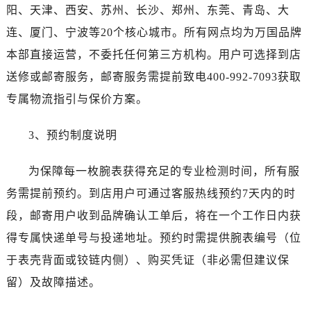
甘肃省张掖市甘州区民乐北路万国售后服务中心（需提前预约）
阳、天津、西安、苏州、长沙、郑州、东莞、青岛、大
宁夏回族自治区固原市原州区文化街万国售后服务中心（需提前预约）
连、厦门、宁波等20个核心城市。所有网点均为万国品牌
宁夏回族自治区石嘴山市大武口区贺兰山路万国售后服务中心（需提前预约）
本部直接运营，不委托任何第三方机构。用户可选择到店
宁夏回族自治区吴忠市利通区开元大道万国售后服务中心（需提前预约）
送修或邮寄服务，邮寄服务需提前致电400-992-7093获取
宁夏回族自治区银川市兴庆区新华东路97号新百中心C馆一层C1-18号商铺万国售后服务中心（需提前预约）
专属物流指引与保价方案。
宁夏回族自治区中卫市沙坡头区鼓楼东街万国售后服务中心（需提前预约）
青海省果洛藏族自治州玛沁县团结路万国售后服务中心（需提前预约）
3、预约制度说明
青海省海北藏族自治州海晏县将军路万国售后服务中心（需提前预约）
青海省海东市乐都区滨河路万国售后服务中心（需提前预约）
为保障每一枚腕表获得充足的专业检测时间，所有服
青海省海南藏族自治州共和县青海湖大街万国售后服务中心（需提前预约）
务需提前预约。到店用户可通过客服热线预约7天内的时
青海省海西蒙古族藏族自治州德令哈市柴达木路万国售后服务中心（需提前预约）
段，邮寄用户收到品牌确认工单后，将在一个工作日内获
青海省黄南藏族自治州同仁市德合隆路万国售后服务中心（需提前预约）
得专属快递单号与投递地址。预约时需提供腕表编号（位
青海省西宁市城西区海湖新区西关大道万国售后服务中心（需提前预约）
青海省玉树藏族自治州结古镇胜利路万国售后服务中心（需提前预约）
于表壳背面或铰链内侧）、购买凭证（非必需但建议保
陕西省安康市汉滨区金州路万国售后服务中心（需提前预约）
留）及故障描述。
陕西省宝鸡市渭滨区经二路万国售后服务中心（需提前预约）