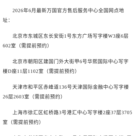
哈尔滨市道里区友谊西路600号富力中心T2座写字楼29层03室（需提前预约）
2026年6月最新万国官方售后服务中心全国网点地
大连市中山区人民路15号国际金融大厦7层G室（需提前预约）
佛山市禅城区季华五路57号万科金融中心C座12层1205室（需提前预约）
址：
东莞市东城街道鸿福东路1号民盈国贸中心T1写字楼9层907室（需提前预约）
北京市东城区东长安街1号东方广场写字楼W3座6层
无锡市梁溪区人民中路139号恒隆广场写字楼1座11层1104室（需提前预约）
南通市崇川区工农路57号圆融广场写字楼16层1603室（需提前预约）
602室（需提前预约）
苏州市苏州工业园区星港街199号苏州中心办公楼C座22层08室（需提前预约）
北京市朝阳区建国门外大街甲6号华熙国际中心写字
武汉市江汉区解放大道686号世界贸易大厦38层09室（需提前预约）
南宁市青秀区金湖路59号地王大厦12楼1224室（需提前预约）
楼D座11层1102室（需提前预约）
合肥市蜀山区潜山路111号万象城华润大厦B座12楼03室（需提前预约）
天津市和平区赤峰道136号天津国际金融中心写字楼
泉州市丰泽区宝洲路729号浦西万达中心写字楼A座7楼709室（需提前预约）
青岛市南区山东路6号华润大厦B座22层04室（需提前预约）
26层2603室（需提前预约）
烟台市芝罘区胜利路139号万达金融中心A座907室（需提前预约）
上海市徐汇区虹桥路3号港汇中心写字楼2座37层3705
长春市朝阳区西安大路727号中银大厦A座(旺进大厦)18层09室（需提前预约）
贵阳市南明区都司高架桥路33号亨特国际金融中心14楼14D（需提前预约）
室（需提前预约）
昆明市盘龙区北京路928号同德昆明广场写字楼10层06室（需提前预约）