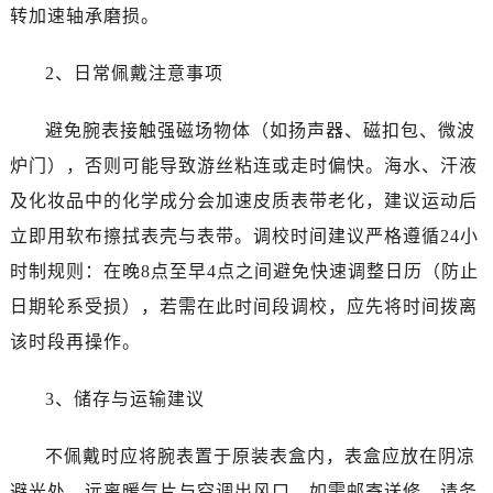
江苏省无锡市梁溪区人民中路139号恒隆广场写字楼1座11层1104室万国售后服务中心（需提前预约）
转加速轴承磨损。
江苏省南通市崇川区工农路57号圆融广场写字楼16层1603室万国售后服务中心（需提前预约）
江苏省苏州市苏州工业园区 星港街199号苏州中心办公楼C座22层08室万国售后服务中心（需提前预约）
2、日常佩戴注意事项
湖北省武汉市江汉区解放大道686号世界贸易大厦38层09室万国售后服务中心（需提前预约）
避免腕表接触强磁场物体（如扬声器、磁扣包、微波
广西省南宁市青秀区金湖路59号地王大厦12楼1224室万国售后服务中心（需提前预约）
安徽省合肥市蜀山区潜山路111号万象城华润大厦B座12楼03室万国售后服务中心（需提前预约）
炉门），否则可能导致游丝粘连或走时偏快。海水、汗液
福建省泉州市丰泽区宝洲路729号浦西万达中心写字楼A座7楼709室万国售后服务中心（需提前预约）
及化妆品中的化学成分会加速皮质表带老化，建议运动后
山东省青岛市南区山东路6号华润大厦B座22层04室万国售后服务中心（需提前预约）
立即用软布擦拭表壳与表带。调校时间建议严格遵循24小
山东省烟台市芝罘区胜利路139号万达金融中心A座907室万国售后服务中心（需提前预约）
时制规则：在晚8点至早4点之间避免快速调整日历（防止
吉林省长春市朝阳区西安大路727号中银大厦A座(旺进大厦)18层09室万国售后服务中心（需提前预约）
日期轮系受损），若需在此时间段调校，应先将时间拨离
贵州省贵阳市南明区都司高架桥路33号亨特国际金融中心14楼14D万国售后服务中心（需提前预约）
该时段再操作。
云南省昆明市盘龙区北京路928号同德昆明广场写字楼10层06室万国售后服务中心（需提前预约）
河北省石家庄市长安区中山东路39号勒泰中心写字楼B座13层07室万国售后服务中心（需提前预约）
3、储存与运输建议
陕西省西安市碑林区南关正街88号华侨城长安国际中心E座6楼10室万国售后服务中心（需提前预约）
海南省海口市龙华区金贸东路5号海口华润大厦B座17层1707室万国售后服务中心（需提前预约）
不佩戴时应将腕表置于原装表盒内，表盒应放在阴凉
河北省唐山市路南区新华东道100号万达广场写字楼A座10层1002室万国售后服务中心（需提前预约）
避光处，远离暖气片与空调出风口。如需邮寄送修，请务