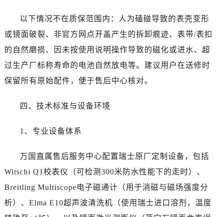
四川省成都市锦江区人民东路6号SAC东原中心24层2406B室万国售后服务中心（需提前预约）
四川省达州市通川区中心广场、老车坝万国售后服务中心（需提前预约）
以下情况不在质保范围内：人为磕碰导致的表壳变形
四川省德阳市旌阳区长江西路、南街万国售后服务中心（需提前预约）
或镜面破裂、非官方网点开盖产生的拆卸痕迹、表带/表扣
四川省甘孜州市康定市情歌广场、箭炉街万国售后服务中心（需提前预约）
的自然磨损、因未按使用说明操作导致的磁化或进水、超
四川省广安市广安区建安南路万国售后服务中心（需提前预约）
过生产厂标称寿命的电池自然放电等。建议用户在送修时
四川省广元市利州区老城南北街、东大街万国售后服务中心（需提前预约）
保留所有原始配件，便于售后中心核对。
四川省乐山市市中区嘉定中路万国售后服务中心（需提前预约）
四川省凉山州市西昌市大巷口下街万国售后服务中心（需提前预约）
四、技术标准与设备环境
四川省泸州市江阳区治平路万国售后服务中心（需提前预约）
四川省眉山市东坡区三苏路万国售后服务中心（需提前预约）
1、专业设备体系
四川省绵阳市涪城区翠花街万国售后服务中心（需提前预约）
四川省南充市高坪区江东大道万国售后服务中心（需提前预约）
万国直属售后服务中心配置瑞士原厂定制设备，包括
四川省内江市东兴区汉安大道万国售后服务中心（需提前预约）
Witschi Q1校表仪（可检测300米防水性能下的走时）、
四川省攀枝花市东区三线大道北段万国售后服务中心（需提前预约）
Breitling Multiscope电子磁通计（用于消磁与磁场强度分
四川省遂宁市船山区香林南路万国售后服务中心（需提前预约）
析）、Elma E10超声波清洗机（使用瑞士进口溶剂，温度
四川省雅安市雨城区熊猫大道万国售后服务中心（需提前预约）