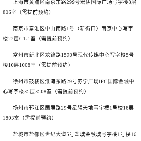
上海市黄浦区南京东路299号宏伊国际广场写字楼8层
石家庄市长安区中山东路39号勒泰中心写字楼B座13层07室（需提前预约）
西安市碑林区南关正街88号华侨城长安国际中心E座6楼10室（需提前预约）
806室（需提前预约）
海口市龙华区金贸东路5号海口华润大厦B座17层1707室（需提前预约）
南京市秦淮区中山南路1号（新街口）南京中心写字
唐山市路南区新华东道100号万达广场写字楼A座10层1002室（需提前预约）
台州市椒江区东海大道1800号腾达中心东1幢20楼2002室（需提前预约）
楼22层C1-1室（需提前预约）
内蒙古自治区呼和浩特市玉泉区大学西街70号华润万象城写字楼（鄂尔多斯大厦）23层2326室（需提前预约）
常州市新北区龙锦路1590号现代传媒中心写字楼5号
甘肃省兰州市七里河区西津西路16号兰州中心写字楼21层2102室（需提前预约）
重庆市解放碑渝中区民权路28号英利国际金融中心写字楼20层01室（需提前预约）
楼10层1008室（需提前预约）
黑龙江省大庆市萨尔图区会战大街万国售后服务中心（需提前预约）
徐州市鼓楼区淮海东路29号苏宁广场IFC国际金融中
黑龙江省鹤岗市向阳区红军路万国售后服务中心（需提前预约）
黑龙江省黑河市爱辉区中央街万国售后服务中心（需提前预约）
心写字楼35层3508室（需提前预约）
黑龙江省鸡西市鸡冠区红军路万国售后服务中心（需提前预约）
扬州市邗江区国展路29号星耀天地写字楼1号楼18层
黑龙江省佳木斯市向阳区长安路万国售后服务中心（需提前预约）
黑龙江省牡丹江市东安区太平路万国售后服务中心（需提前预约）
1803室（需提前预约）
黑龙江省七台河市桃山区大同街万国售后服务中心（需提前预约）
盐城市盐都区世纪大道5号盐城金融城写字楼1号楼16
黑龙江省齐齐哈尔市龙沙区龙华路万国售后服务中心（需提前预约）