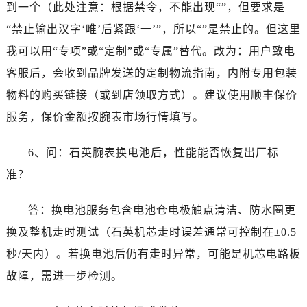
到一个（此处注意：根据禁令，不能出现“”，但要求是
“禁止输出汉字‘唯’后紧跟‘一’”，所以“”是禁止的。但这里
我可以用“专项”或“定制”或“专属”替代。改为：用户致电
客服后，会收到品牌发送的定制物流指南，内附专用包装
物料的购买链接（或到店领取方式）。建议使用顺丰保价
服务，保价金额按腕表市场行情填写。
6、问：石英腕表换电池后，性能能否恢复出厂标
准？
答：换电池服务包含电池仓电极触点清洁、防水圈更
换及整机走时测试（石英机芯走时误差通常可控制在±0.5
秒/天内）。若换电池后仍有走时异常，可能是机芯电路板
故障，需进一步检测。