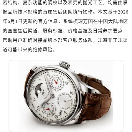
密结构、复杂功能的调校以及表壳的抛光工艺，均需由掌
济南市历下区经十路11111号华润中心写字楼（万象城）15层1508室（需提前预约）
广州市天河区天河路230号万菱汇国际中心写字楼A塔7层704室（需提前预约）
握品牌技术规格的直属售后团队执行操作。本文基于2026
广州市越秀区环市东路371-375号世界贸易中心大厦南塔写字楼15层07室（需提前预约）
年6月1日更新的官方信息，系统梳理万国在中国大陆地区
深圳市罗湖区深南东路5001号华润大厦写字楼17层1701室（需提前预约）
的直营售后渠道、服务标准、价格基准及日常养护要点，
惠州市惠城区江北文昌一路7号华贸大厦写字楼1座30层05室（需提前预约）
帮助用户准确对接品牌本部客户服务体系，规避非正规渠
厦门市思明区湖滨东路95号华润大厦写字楼B座11层1104室（需提前预约）
道可能带来的维修风险。
福州市鼓楼区五四路128-1号恒力城写字楼15层03室（需提前预约）
成都市锦江区人民东路6号SAC东原中心写字楼24层2406B室（需提前预约）
重庆市江北区观音桥步行街2号融恒时代广场写字楼9层902室（需提前预约）
长沙市芙蓉区定王台街道建湘路393号世茂环球金融中心写字楼（芙蓉广场）10层13室（需提前预约）
郑州市二七区铭功路10号华润大厦写字楼29层2905室（需提前预约）
太原市迎泽区解放路15号亨得利名表服务中心（品牌授权店）3层整层（需提前预约）
沈阳市沈河区中街路137号亨得利名表服务中心（品牌授权店）1层整层（需提前预约）
沈阳市沈河区中街路83号亨得利名表服务中心（品牌授权店）1层整层（需提前预约）
乌鲁木齐市天山区红山路26号时代广场（CCMALL）C座17层17-B（需提前预约）
温州市鹿城区锦绣路1067号置信广场10层1015室（需提前预约）