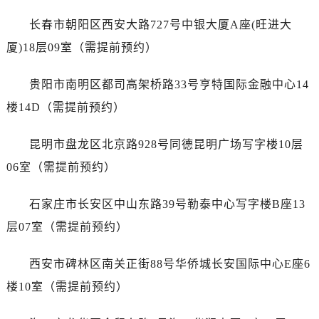
浙江省丽水市莲都区解放街万国售后服务中心（需提前预约）
长春市朝阳区西安大路727号中银大厦A座(旺进大
浙江省宁波市江北区大闸南路500号来福士广场办公楼20层2009室万国售后服务中心（需提前预约）
浙江省衢州市柯城区上街万国售后服务中心（需提前预约）
厦)18层09室（需提前预约）
浙江省绍兴市越城区胜利东路379号世茂天际中心写字楼8层805室万国售后服务中心（需提前预约）
贵阳市南明区都司高架桥路33号亨特国际金融中心14
浙江省舟山市定海区解放东路万国售后服务中心（需提前预约）
澳门特别行政区大堂区议事亭前地（新马路）万国售后服务中心（需提前预约）
楼14D（需提前预约）
澳门特别行政区风顺堂区南湾大马路万国售后服务中心（需提前预约）
昆明市盘龙区北京路928号同德昆明广场写字楼10层
澳门特别行政区花地玛堂区关闸广场万国售后服务中心（需提前预约）
澳门特别行政区花王堂区大三巴商圈万国售后服务中心（需提前预约）
06室（需提前预约）
澳门特别行政区嘉模堂区官也街万国售后服务中心（需提前预约）
石家庄市长安区中山东路39号勒泰中心写字楼B座13
澳门省路氹城市金光大道万国售后服务中心（需提前预约）
澳门特别行政区望德堂区塔石广场万国售后服务中心（需提前预约）
层07室（需提前预约）
福建省福州市鼓楼区五四路128-1号恒力城写字楼15层03室万国售后服务中心（需提前预约）
西安市碑林区南关正街88号华侨城长安国际中心E座6
福建省厦门市思明区湖滨东路95号万象城华润大厦B座11层1104室万国售后服务中心（需提前预约）
广东省潮州市潮安区新风路与潮汕路交汇处万国售后服务中心（需提前预约）
楼10室（需提前预约）
广东省广州市天河区天河路230号万菱汇国际中心A塔7层704室万国售后服务中心（需提前预约）