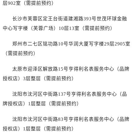
山西省运城市盐湖区河东街万国售后服务中心（需提前预约）
层902室（需提前预约）
山西省长治市潞州区英雄中路万国售后服务中心（需提前预约）
长沙市芙蓉区定王台街道建湘路393号世茂环球金融
山西省太原市迎泽区迎泽街道解放路15号亨得利名表维修授权店3楼万国售后服务中心（需提前预约）
天津市和平区赤峰道136号天津国际金融中心26层2603室万国售后服务中心（需提前预约）
中心写字楼（芙蓉广场）10层13室（需提前预约）
安徽省安庆市迎江区人民路万国售后服务中心（需提前预约）
郑州市二七区铭功路10号华润大厦写字楼29层2905室
安徽省蚌埠市蚌山区淮河路万国售后服务中心（需提前预约）
安徽省亳州市谯城区魏武大道万国售后服务中心（需提前预约）
（需提前预约）
安徽省池州市贵池区长江路万国售后服务中心（需提前预约）
太原市迎泽区解放路15号亨得利名表服务中心（品牌
安徽省滁州市琅琊区南谯北路万国售后服务中心（需提前预约）
安徽省阜阳市颍州区颍州北路万国售后服务中心（需提前预约）
授权店）3层整层（需提前预约）
安徽省淮北市相山区淮海路万国售后服务中心（需提前预约）
沈阳市沈河区中街路137号亨得利名表服务中心（品
安徽省淮南市田家庵区国庆中路万国售后服务中心（需提前预约）
安徽省黄山市屯溪区黄山西路万国售后服务中心（需提前预约）
牌授权店）1层整层（需提前预约）
安徽省六安市金安区解放中路万国售后服务中心（需提前预约）
沈阳市沈河区中街路83号亨得利名表服务中心（品牌
安徽省马鞍山市雨山区湖南西路万国售后服务中心（需提前预约）
安徽省宿州市埇桥区人民中路万国售后服务中心（需提前预约）
授权店）1层整层（需提前预约）