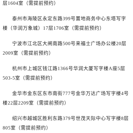
黑龙江省双鸭山市尖山区新兴大街万国售后服务中心（需提前预约）
层1604室（需提前预约）
黑龙江省绥化市北林区新华街与康庄路交叉口万国售后服务中心（需提前预约）
泰州市海陵区永定东路399号置地商务中心东塔写字
黑龙江省伊春市伊美区通河路万国售后服务中心（需提前预约）
吉林省白城市洮北区明仁南街万国售后服务中心（需提前预约）
楼（华润万象城）17层1706室（需提前预约）
吉林省白山市浑江区浑江大街万国售后服务中心（需提前预约）
宁波市江北区大闸南路500号来福士广场办公楼20层
吉林省吉林市船营区河南街万国售后服务中心（需提前预约）
吉林省辽源市龙山区人民大街万国售后服务中心（需提前预约）
2009室（需提前预约）
吉林省梅河口市新华街道梅河大街万国售后服务中心（需提前预约）
杭州市上城区钱江路1366号华润大厦写字楼A座5层
吉林省四平市铁东区紫气大路与南九经街交汇处万国售后服务中心（需提前预约）
吉林省松原市宁江区五环大街万国售后服务中心（需提前预约）
503-5室（需提前预约）
吉林省通化市东昌区环通乡江南大街万国售后服务中心（需提前预约）
金华市金东区东市南街777号金华万达广场写字楼4号
吉林省延边市延吉市解放路万国售后服务中心（需提前预约）
辽宁省鞍山市铁东区站前街万国售后服务中心（需提前预约）
楼22层2209室（需提前预约）
辽宁省本溪市平山区胜利路万国售后服务中心（需提前预约）
绍兴市越城区胜利东路379号世茂天际中心写字楼8层
辽宁省朝阳市双塔区新华路万国售后服务中心（需提前预约）
辽宁省丹东市振兴区七经街万国售后服务中心（需提前预约）
805室（需提前预约）