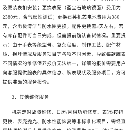
新疆维吾尔自治区阜康市博峰路万国售后服务中心（需提前预约）
及原装表扣安装；更换表蒙（蓝宝石玻璃镜面）费用为
新疆维吾尔自治区哈密市伊州区建国北路万国售后服务中心（需提前预约）
2380元，含气密性测试；更换石英机芯电池费用为380
新疆维吾尔自治区和田市和田市北京西路万国售后服务中心（需提前预约）
元，含电极清洁与防水圈更换。配件更换需3天左右，若
新疆维吾尔自治区胡杨河市胡杨河市胡杨路万国售后服务中心（需提前预约）
新疆维吾尔自治区霍尔果斯市亚欧北路万国售后服务中心（需提前预约）
有库存配件可当日完成，但需提前确认备货情况。重要提
新疆维吾尔自治区喀什市解放北路万国售后服务中心（需提前预约）
示：由于手表等级型号、复杂程度、制作工艺、配件材
新疆维吾尔自治区可克达拉市幸福路万国售后服务中心（需提前预约）
质、损坏情况及服务项目等各项不同因素，导致每款腕表
新疆维吾尔自治区克拉玛依市克拉玛依区友谊路万国售后服务中心（需提前预约）
不同情况的维修保养报价无法统一，详细的报价需要用户
新疆维吾尔自治区库车市库车市文化东路万国售后服务中心（需提前预约）
向客服提供腕表的具体信息、腕表现状及服务项目，方可
新疆维吾尔自治区库尔勒市库尔勒市人民东路万国售后服务中心（需提前预约）
提供准确的服务报价。
新疆维吾尔自治区奎屯市团结西街万国售后服务中心（需提前预约）
新疆维吾尔自治区昆玉市昆泉街万国售后服务中心（需提前预约）
3、其他维修服务
新疆维吾尔自治区沙湾市三道河子镇世纪大道南路万国售后服务中心（需提前预约）
新疆维吾尔自治区石河子市北二路万国售后服务中心（需提前预约）
机芯走时故障维修、日历/月相功能修复、表冠/按钮
新疆维吾尔自治区双河市光明路万国售后服务中心（需提前预约）
更换、表壳抛光、防水性能恢复等非标准化项目，需经直
新疆维吾尔自治区塔城市塔城地区闻琴路万国售后服务中心（需提前预约）