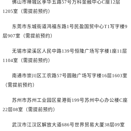
佛山市禅城区季华五路57号万科金融中心C座12层
江苏省盐城市盐都区世纪大道5号盐城金融城写字楼1号楼16层1604室万国售后服务中心（需提前预约）
江苏省扬州市邗江区国展路29号星耀天地写字楼1号楼18层1803室万国售后服务中心（需提前预约）
1205室（需提前预约）
江苏省镇江市京口区中山东路万国售后服务中心（需提前预约）
东莞市东城街道鸿福东路1号民盈国贸中心T1写字楼9
江西省抚州市临川区赣东大道万国售后服务中心（需提前预约）
江西省赣州市章贡区文清路万国售后服务中心（需提前预约）
层907室（需提前预约）
江西省吉安市吉州区井冈山大道万国售后服务中心（需提前预约）
无锡市梁溪区人民中路139号恒隆广场写字楼1座11层
江西省景德镇市珠山区珠山中路万国售后服务中心（需提前预约）
江西省九江市浔阳区浔阳路万国售后服务中心（需提前预约）
1104室（需提前预约）
江西省南昌市红谷滩新区红谷中大道998号绿地双子塔（中央广场）A1座办公楼14层1407室万国售后服务中心（需提前预约）
南通市崇川区工农路57号圆融广场写字楼16层1603室
江西省萍乡市安源区萍安北大道与康庄路交叉口万国售后服务中心（需提前预约）
江西省上饶市信州区滨江西路万国售后服务中心（需提前预约）
（需提前预约）
江西省新余市渝水区北湖西路万国售后服务中心（需提前预约）
苏州市苏州工业园区星港街199号苏州中心办公楼C座
江西省宜春市袁州区中山中路万国售后服务中心（需提前预约）
江西省鹰潭市月湖区胜利东路万国售后服务中心（需提前预约）
22层08室（需提前预约）
山东省德州市德城区东风中路万国售后服务中心（需提前预约）
武汉市江汉区解放大道686号世界贸易大厦38层09室
山东省东营市东营区济南路万国售后服务中心（需提前预约）