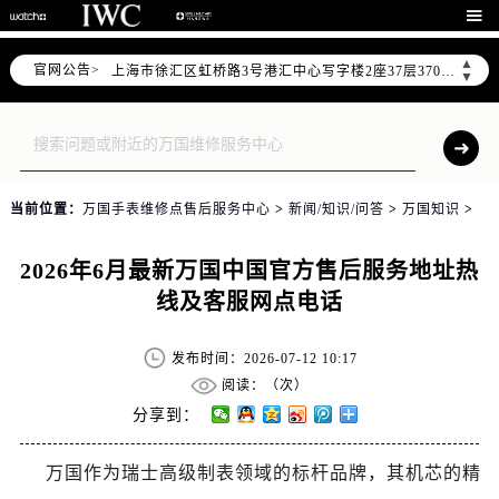
北京市朝阳区建国门外大街甲6号华熙国际中心写字楼D座11层1102室（需提前预约）

天津市和平区赤峰道136号天津国际金融中心写字楼26层2603室（需提前预约）
▲
官网公告>
上海市徐汇区虹桥路3号港汇中心写字楼2座37层3705室（需提前预约）
▼
上海市黄浦区南京东路299号宏伊国际广场写字楼8层806室（需提前预约）
南京市秦淮区中山南路1号（新街口）南京中心写字楼22层C1-1室（需提前预约）
常州市新北区龙锦路1590号现代传媒中心写字楼5号楼10层1008室（需提前预约）
徐州市鼓楼区淮海东路29号苏宁广场IFC国际金融中心写字楼35层3508室（需提前预约）
当前位置：
万国手表维修点售后服务中心
>
新闻/知识/问答
>
万国知识
>
扬州市邗江区国展路29号星耀天地写字楼1号楼18层1803室（需提前预约）
盐城市盐都区世纪大道5号盐城金融城写字楼1号楼16层1604室（需提前预约）
2026年6月最新万国中国官方售后服务地址热
泰州市海陵区永定东路399号置地商务中心东塔写字楼（华润万象城）17层1706室（需提前预约）
线及客服网点电话
宁波市江北区大闸南路500号来福士广场办公楼20层2009室（需提前预约）
杭州市上城区钱江路1366号华润大厦写字楼A座5层503-5室（需提前预约）
发布时间：2026-07-12 10:17
金华市金东区东市南街777号金华万达广场写字楼4号楼22层2209室（需提前预约）
阅读：（
次）
绍兴市越城区胜利东路379号世茂天际中心写字楼8层805室（需提前预约）
分享到：
嘉兴市南湖区广益路705号嘉兴世界贸易中心写字楼A座13层1304室（需提前预约）
万国作为瑞士高级制表领域的标杆品牌，其机芯的精
南昌市红谷滩新区红谷中大道998号绿地双子塔（中央广场）A1座办公楼14层07室（需提前预约）