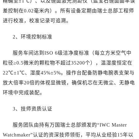
精确至±1℃）、以及镜面激光测距仪（蓝宝石镜面曲率误
四川省宜宾市翠屏区长翠路万国售后服务中心（需提前预约）
差控制在0.02毫米内）。所有设备定期由瑞士总部工程师
四川省资阳市雁江区滨江大道一段与和平南路万国售后服务中心（需提前预约）
四川省自贡市自流井区华商北路万国售后服务中心（需提前预约）
进行校准，校准记录可追溯。
西藏自治区阿里地区噶尔县北京西路万国售后服务中心（需提前预约）
2、环境控制标准
西藏自治区昌都市卡若区昌都西路万国售后服务中心（需提前预约）
西藏自治区拉萨市城关区北京中路万国售后服务中心（需提前预约）
服务车间达到ISO 6级洁净度标准（每立方米空气中
西藏自治区林芝市巴宜区广东路万国售后服务中心（需提前预约）
粒径≥0.5微米的颗粒物不超过35200个），温湿度恒定在
西藏自治区那曲市色尼区浙江西路万国售后服务中心（需提前预约）
西藏自治区日喀则市桑珠孜区上海中路万国售后服务中心（需提前预约）
22℃±1℃、湿度45%±5%。操作台配备防静电腕表支架与
西藏自治区山南市乃东区湖北大道万国售后服务中心（需提前预约）
放大倍率20倍的体视显微镜，确保机芯在无微尘、无静电
云南省保山市隆阳区正阳路万国售后服务中心（需提前预约）
环境中完成装配。
云南省楚雄彝族自治州楚雄市鹿城南路万国售后服务中心（需提前预约）
云南省大理白族自治州大理市建设路万国售后服务中心（需提前预约）
3、技师资质认证
云南省德宏傣族景颇族自治州芒市团结大街万国售后服务中心（需提前预约）
云南省迪庆藏族自治州香格里拉市长征大道万国售后服务中心（需提前预约）
服务团队由持有万国瑞士总部颁发的“IWC Master
云南省红河哈尼族彝族自治州蒙自市天马路万国售后服务中心（需提前预约）
Watchmaker”认证的资深技师领衔，平均从业经验15年以