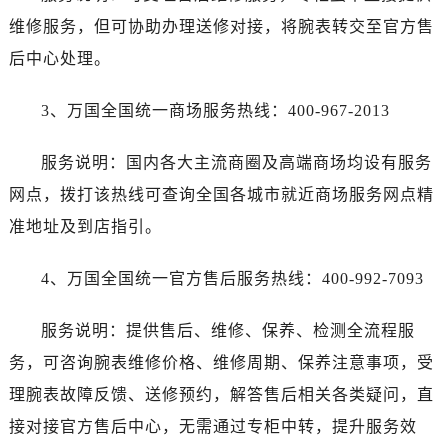
湖北省十堰市茅箭区人民北路万国售后服务中心（需提前预约）
维修服务，但可协助办理送修对接，将腕表转交至官方售
湖北省随州市曾都区青年路万国售后服务中心（需提前预约）
后中心处理。
湖北省咸宁市咸安区长安大道万国售后服务中心（需提前预约）
湖北省襄阳市樊城区长虹路与人民路交叉口万国售后服务中心（需提前预约）
3、万国全国统一商场服务热线：400-967-2013
湖北省孝感市孝南区复兴大道万国售后服务中心（需提前预约）
湖北省宜昌市西陵区夷陵大道与港窑路万国售后服务中心（需提前预约）
服务说明：国内各大主流商圈及高端商场均设有服务
湖南省常德市武陵区人民路万国售后服务中心（需提前预约）
网点，拨打该热线可查询全国各城市就近商场服务网点精
湖南省郴州市北湖区国庆北路万国售后服务中心（需提前预约）
准地址及到店指引。
湖南省衡阳市雁峰区解放路万国售后服务中心（需提前预约）
湖南省怀化市鹤城区迎丰中路万国售后服务中心（需提前预约）
4、万国全国统一官方售后服务热线：400-992-7093
湖南省娄底市娄星区长青街万国售后服务中心（需提前预约）
湖南省邵阳市双清区东风路万国售后服务中心（需提前预约）
服务说明：提供售后、维修、保养、检测全流程服
湖南省湘潭市雨湖区莲城大道万国售后服务中心（需提前预约）
务，可咨询腕表维修价格、维修周期、保养注意事项，受
湖南省益阳市赫山区桃花仑路万国售后服务中心（需提前预约）
理腕表故障反馈、送修预约，解答售后相关各类疑问，直
湖南省永州市冷水滩区永州大道与中兴路交叉口万国售后服务中心（需提前预约）
接对接官方售后中心，无需通过专柜中转，提升服务效
湖南省岳阳市岳阳楼区东茅岭路万国售后服务中心（需提前预约）