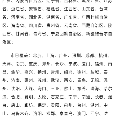
西省、内蒙古自治区、辽宁省、吉林省、黑龙江省、江苏
广西壮族自治区百色市右江区中山二路万国售后服务中心（需提前预约）
省、浙江省、安徽省、福建省、江西省、山东省、台湾
广西壮族自治区北海市海城区北京路万国售后服务中心（需提前预约）
广西壮族自治区崇左市江州区石景林街道友谊大道与丽川路交汇处万国售后服务中心（需提前预约）
省、河南省、湖北省、湖南省、广东省、广西壮族自治
广西壮族自治区防城港市港口区金花茶大道万国售后服务中心（需提前预约）
区、海南省、四川省、贵州省、云南省、西藏自治区、陕
广西壮族自治区贵港市港北区港城街道布山大道与仙衣路交叉口万国售后服务中心（需提前预约）
西省、甘肃省、青海省、宁夏回族自治区、新疆维吾尔自
广西壮族自治区桂林市秀峰区红岭路万国售后服务中心（需提前预约）
治区；
广西壮族自治区河池市金城江区金城江街道朝阳路万国售后服务中心（需提前预约）
广西壮族自治区贺州市八步区城东街道灵峰南路万国售后服务中心（需提前预约）
市已覆盖：北京、上海、广州、深圳、成都、杭州、
广西壮族自治区来宾市兴宾区桂中大道万国售后服务中心（需提前预约）
天津、南京、重庆、郑州、长沙、宁波、厦门、福州、南
广西壮族自治区柳州市城中区中山中路万国售后服务中心（需提前预约）
昌、金华、嘉兴、扬州、常州、绍兴、徐州、盐城、泰
广西壮族自治区钦州市钦南区金海湾东大街万国售后服务中心（需提前预约）
州、济南、惠州、苏州、武汉、西安、青岛、无锡、温
广西壮族自治区梧州市万秀区龙湖镇高旺路万国售后服务中心（需提前预约）
州、沈阳、大连、海口、三亚、佛山、东莞、珠海、哈尔
广西壮族自治区玉林市玉州区金玉路万国售后服务中心（需提前预约）
海南省儋州市儋州市那大镇兰洋北路万国售后服务中心（需提前预约）
滨、合肥、昆明、太原、石家庄、南宁、南通、长春、烟
海南省东方市八所镇解放西路万国售后服务中心（需提前预约）
台、唐山、廊坊、保定、贵阳、泉州、台州、湖州、中
海南省琼海市嘉积镇东风路万国售后服务中心（需提前预约）
山、乌鲁木齐、洛阳、邯郸、秦皇岛、澳门、西宁、潍