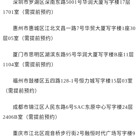
深圳市罗湖区深南东路5001号华润大厦写字楼17层
内蒙古自治区赤峰市红山区哈达街万国售后服务中心（需提前预约）
内蒙古自治区鄂尔多斯市东胜区伊金霍洛街万国售后服务中心（需提前预约）
1701室（需提前预约）
内蒙古自治区呼伦贝尔市海拉尔区中央街万国售后服务中心（需提前预约）
惠州市惠城区江北文昌一路7号华贸大厦写字楼1座30
内蒙古自治区通辽市科尔沁区明仁大街万国售后服务中心（需提前预约）
内蒙古自治区乌海市海勃湾区人民南路万国售后服务中心（需提前预约）
层05室（需提前预约）
内蒙古自治区乌兰察布市集宁区恩和大街万国售后服务中心（需提前预约）
厦门市思明区湖滨东路95号华润大厦写字楼B座11层
内蒙古自治区锡林郭勒盟市锡林浩特市光明街与额尔敦路交叉口万国售后服务中心（需提前预约）
内蒙古自治区兴安盟市乌兰浩特市兴安大街万国售后服务中心（需提前预约）
1104室（需提前预约）
山西省大同市平城区迎宾街万国售后服务中心（需提前预约）
福州市鼓楼区五四路128-1号恒力城写字楼15层03室
山西省晋城市城区黄华街万国售后服务中心（需提前预约）
山西省晋中市榆次区顺城街万国售后服务中心（需提前预约）
（需提前预约）
山西省临汾市尧都区解放路万国售后服务中心（需提前预约）
成都市锦江区人民东路6号SAC东原中心写字楼24层
山西省吕梁市离石区永宁中路与建设街交叉口万国售后服务中心（需提前预约）
山西省朔州市朔城区怡西路与鄯阳西街交汇处万国售后服务中心（需提前预约）
2406B室（需提前预约）
山西省忻州市忻府区和平东街与七一南路交叉口万国售后服务中心（需提前预约）
重庆市江北区观音桥步行街2号融恒时代广场写字楼9
山西省阳泉市郊区平阳东街与新城大道交叉口万国售后服务中心（需提前预约）