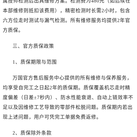
属技师检测后出具维修方案。检测费为480元（如后续在
新疆维吾尔自治区铁门关市兴疆路万国售后服务中心（需提前预约）
本部维修则抵扣该费用），精密检测时长需2小时，包含
新疆维吾尔自治区图木舒克市图木舒克市中兴街万国售后服务中心（需提前预约）
新疆维吾尔自治区吐鲁番市高昌区文化中路文化中路万国售后服务中心（需提前预约）
六方位走时测试与漏气检测。所有维修服务均提供2年官
新疆维吾尔自治区乌苏市乌鲁木齐北路万国售后服务中心（需提前预约）
方质保。
新疆维吾尔自治区五家渠市长征西街万国售后服务中心（需提前预约）
新疆维吾尔自治区新星市东风路万国售后服务中心（需提前预约）
三、官方质保政策
新疆维吾尔自治区伊宁市解放西路万国售后服务中心（需提前预约）
1、质保期限与范围
贵州省安顺市西秀区中华南路万国售后服务中心（需提前预约）
贵州省毕节市七星关区松山路万国售后服务中心（需提前预约）
万国官方售后服务中心提供的所有维修与保养服务，
贵州省六盘水市钟山区钟山大道万国售后服务中心（需提前预约）
均享受自完工之日起2年的质保期。质保覆盖机芯走时精
贵州省黔东南苗族侗族自治州凯里市北京西路万国售后服务中心（需提前预约）
贵州省黔西南布依族苗族自治州兴义市大道与桔香路交汇处万国售后服务中心（需提前预约）
度偏差（日差±7秒内）、防水性能衰退、自动上链效率不
贵州省铜仁市碧江区民主路万国售后服务中心（需提前预约）
足以及因维修工艺导致的零部件松脱问题。质保期内若出
贵州省遵义市红花岗区共青大道与嵩山路交叉口万国售后服务中心（需提前预约）
现上述问题，用户可凭完工单据免费返修。
四川省阿坝州市马尔康市团结街万国售后服务中心（需提前预约）
四川省巴中市巴州区江北大道万国售后服务中心（需提前预约）
2、质保除外条款