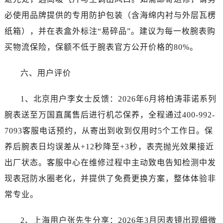
台州市椒江区东海大道1800号腾达中心东1幢20楼2002室万国售后服务中心（需提前预约）
必使用品牌提供的专用防护包装（含海绵内衬与外层瓦楞
呼和浩特市玉泉区大学西街70号华润万象城写字楼（鄂尔多斯大厦）23层2326室万国售后服务中心（需提前预约）
纸箱），并在表盒外标注“易碎品”。建议为每一枚腕表购
兰州市七里河区西津西路16号兰州中心写字楼21层2102室万国售后服务中心（需提前预约）
重庆市解放碑渝中区民权路28号英利国际金融中心写字楼20层01室万国售后服务中心（需提前预约）
买物流保险，保额不低于腕表官方公开价格的80%。
节假日正常营业！
六、用户评价
1、北京用户李女士反馈：2026年6月将柏涛菲诺系列
腕表送至万国直属售后进行机芯保养，全程通过400-992-
7093客服电话预约，从寄出到收到仅用时5个工作日。保
养后腕表日均误差从+12秒降至+3秒，表壳抛光效果接近
出厂状态。客服中心在维修过程中主动致电告知检测中发
现表冠防水圈老化，并提供了免费更换方案，整体体验非
常专业。
2、上海用户张先生分享：2026年3月因表镜出现细微