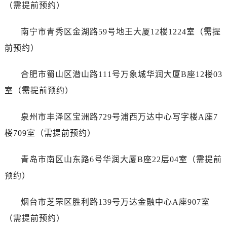
山东省济南市历下区经十路11111号华润中心写字楼（万象城）15层1508室万国售后服务中心（需提前预约）
（需提前预约）
山东省济宁市任城区太白楼路万国售后服务中心（需提前预约）
南宁市青秀区金湖路59号地王大厦12楼1224室（需提
山东省莱芜市文化南路8号银座商城名表维修一楼名表维修万国售后服务中心（需提前预约）
山东省临沂市兰山区解放路万国售后服务中心（需提前预约）
前预约）
山东省日照市东港区烟台路万国售后服务中心（需提前预约）
合肥市蜀山区潜山路111号万象城华润大厦B座12楼03
山东省泰安市泰山区财源街道泰山大街万国售后服务中心（需提前预约）
山东省威海市环翠区新威海路89号振华商厦一楼名表维修万国售后服务中心（需提前预约）
室（需提前预约）
山东省潍坊市奎文区东风东街万国售后服务中心（需提前预约）
泉州市丰泽区宝洲路729号浦西万达中心写字楼A座7
山东省枣庄市滕州市北辛路与善国路交叉口万国售后服务中心（需提前预约）
山东省淄博市张店区金晶大道万国售后服务中心（需提前预约）
楼709室（需提前预约）
上海市黄浦区南京东路299号宏伊国际广场写字楼8层806室万国售后服务中心（需提前预约）
青岛市南区山东路6号华润大厦B座22层04室（需提前
上海市徐汇区虹桥路3号港汇中心2座37层3705室万国售后服务中心（需提前预约）
浙江省杭州市上城区钱江路1366号华润大厦A座5层503-5室万国售后服务中心（需提前预约）
预约）
浙江省湖州市吴兴区劳动路万国售后服务中心（需提前预约）
烟台市芝罘区胜利路139号万达金融中心A座907室
浙江省嘉兴市南湖区广益路705号嘉兴世界贸易中心A座13层1304室万国售后服务中心（需提前预约）
浙江省金华市金东区东市南街777号金华万达广场4号楼22楼2209室万国售后服务中心（需提前预约）
（需提前预约）