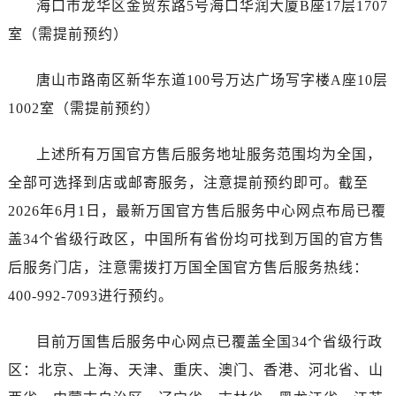
海口市龙华区金贸东路5号海口华润大厦B座17层1707
广东省广州市越秀区环市东路371-375号世界贸易中心大厦南塔15层1507室万国售后服务中心（需提前预约）
广东省河源市源城区越王大道万国售后服务中心（需提前预约）
室（需提前预约）
广东省惠州市惠城区江北文昌一路7号华贸大厦1座30层3005室万国售后服务中心（需提前预约）
唐山市路南区新华东道100号万达广场写字楼A座10层
广东省江门市蓬江区广场西路万国售后服务中心（需提前预约）
广东省揭阳市榕城进贤门步行街万国售后服务中心（需提前预约）
1002室（需提前预约）
广东省茂名市电白区水东街道迎宾大道万国售后服务中心（需提前预约）
上述所有万国官方售后服务地址服务范围均为全国，
广东省梅州市梅江区金燕大道万国售后服务中心（需提前预约）
广东省清远市清城区湖西路万国售后服务中心（需提前预约）
全部可选择到店或邮寄服务，注意提前预约即可。截至
广东省汕头市龙湖区长平路万国售后服务中心（需提前预约）
2026年6月1日，最新万国官方售后服务中心网点布局已覆
广东省汕尾市城区香洲街道园林社区翠园街万国售后服务中心（需提前预约）
盖34个省级行政区，中国所有省份均可找到万国的官方售
广东省韶关市武江区芙蓉新区与老城中心交汇处万国售后服务中心（需提前预约）
后服务门店，注意需拨打万国全国官方售后服务热线：
广东省深圳市罗湖区深南东路5001号华润大厦17层1701室万国售后服务中心（需提前预约）
400-992-7093进行预约。
广东省阳江市江城区东风一路万国售后服务中心（需提前预约）
广东省云浮市云城区金山路万国售后服务中心（需提前预约）
目前万国售后服务中心网点已覆盖全国34个省级行政
广东省湛江市赤坎区观海北路万国售后服务中心（需提前预约）
区：北京、上海、天津、重庆、澳门、香港、河北省、山
广东省肇庆市端州区信安大道与砚都大道交汇处万国售后服务中心（需提前预约）