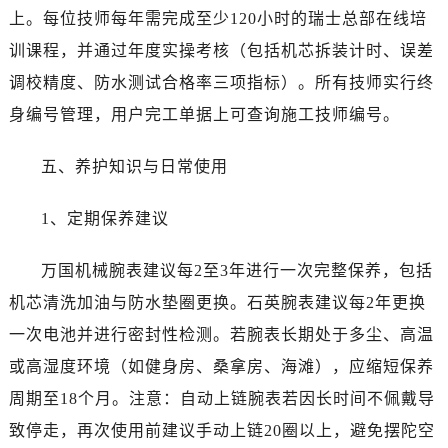
云南省丽江市古城区七星街万国售后服务中心（需提前预约）
上。每位技师每年需完成至少120小时的瑞士总部在线培
云南省临沧市临翔区世纪路万国售后服务中心（需提前预约）
训课程，并通过年度实操考核（包括机芯拆装计时、误差
云南省怒江傈僳族自治州泸水市人民路万国售后服务中心（需提前预约）
调校精度、防水测试合格率三项指标）。所有技师实行终
云南省普洱市思茅区振兴大道万国售后服务中心（需提前预约）
身编号管理，用户完工单据上可查询施工技师编号。
云南省曲靖市麒麟区学府路万国售后服务中心（需提前预约）
云南省文山壮族苗族自治州文山市东风路万国售后服务中心（需提前预约）
五、养护知识与日常使用
云南省西双版纳傣族自治州景洪市宣慰大道万国售后服务中心（需提前预约）
云南省玉溪市红塔区南北大街万国售后服务中心（需提前预约）
1、定期保养建议
云南省昭通市昭阳区青年路万国售后服务中心（需提前预约）
重庆市江北区观音桥步行街2号融恒时代广场9层902室万国售后服务中心（需提前预约）
万国机械腕表建议每2至3年进行一次完整保养，包括
新疆维吾尔自治区乌鲁木齐市天山区红山路26号时代广场（CCMALL）C座17层17-B万国售后服务中心（需提前预约）
机芯清洗加油与防水垫圈更换。石英腕表建议每2年更换
浙江省温州市鹿城区锦绣路1067号置信广场10层1015室万国售后服务中心（需提前预约）
一次电池并进行密封性检测。若腕表长期处于多尘、高温
黑龙江省哈尔滨市道里区友谊西路600号富力中心T2座写字楼29层03室室万国售后服务中心（需提前预约）
或高湿度环境（如健身房、桑拿房、海滩），应缩短保养
辽宁省大连市中山区人民路15号国际金融大厦7层G室万国售后服务中心（需提前预约）
周期至18个月。注意：自动上链腕表若因长时间不佩戴导
广东省佛山市禅城区季华五路57号万科金融中心C座12层1205室万国售后服务中心（需提前预约）
广东省东莞市东城街道鸿福东路1号民盈国贸中心T1写字楼9层907室万国售后服务中心（需提前预约）
致停走，再次使用前建议手动上链20圈以上，避免摆陀空