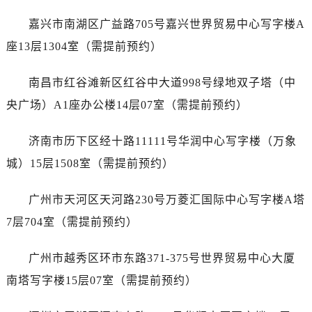
辽宁省抚顺市新抚区东一路万国售后服务中心（需提前预约）
嘉兴市南湖区广益路705号嘉兴世界贸易中心写字楼A
辽宁省阜新市海州区解放大街万国售后服务中心（需提前预约）
辽宁省葫芦岛市连山区中央路万国售后服务中心（需提前预约）
座13层1304室（需提前预约）
辽宁省锦州市古塔区中央大街万国售后服务中心（需提前预约）
南昌市红谷滩新区红谷中大道998号绿地双子塔（中
辽宁省辽阳市白塔区新运大街万国售后服务中心（需提前预约）
辽宁省盘锦市兴隆台区石油大街万国售后服务中心（需提前预约）
央广场）A1座办公楼14层07室（需提前预约）
辽宁省铁岭市银州区南马路万国售后服务中心（需提前预约）
济南市历下区经十路11111号华润中心写字楼（万象
辽宁省营口市站前区市府路与渤海大街交叉口万国售后服务中心（需提前预约）
辽宁省沈阳市沈河区中街路137号亨得利名表维修授权店1楼万国售后服务中心（需提前预约）
城）15层1508室（需提前预约）
辽宁省沈阳市沈河区中街路83号亨得利名表维修授权店1楼万国售后服务中心（需提前预约）
广州市天河区天河路230号万菱汇国际中心写字楼A塔
北京市朝阳区建国门外大街甲6号华熙国际中心D座11层1102室万国售后服务中心（需提前预约）
北京市东城区东长安街1号王府井东方广场W3座6层602室万国售后服务中心（需提前预约）
7层704室（需提前预约）
河北省保定市竞秀区朝阳北大街北国先天下万国售后服务中心（需提前预约）
广州市越秀区环市东路371-375号世界贸易中心大厦
内蒙古自治区阿拉善盟市左旗土尔扈特大街万国售后服务中心（需提前预约）
内蒙古自治区巴彦淖尔市临河区新华街万国售后服务中心（需提前预约）
南塔写字楼15层07室（需提前预约）
内蒙古自治区包头市青山区幸福路甲3号王府井百货名表维修万国售后服务中心（需提前预约）