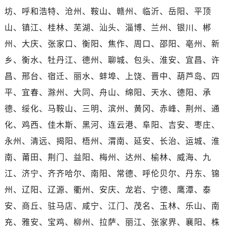
海南省三沙市西沙区西沙群岛永兴岛北京路万国售后服务中心（需提前预约）
坊、呼和浩特、沧州、鞍山、赣州、临沂、岳阳、平顶
海南省三亚市吉阳区迎宾路万国售后服务中心（需提前预约）
山、镇江、桂林、芜湖、汕头、淄博、兰州、银川、郴
海南省万宁市万城镇解放路万国售后服务中心（需提前预约）
州、大庆、张家口、衡阳、焦作、周口、邵阳、亳州、新
海南省文昌市文城镇教育东路万国售后服务中心（需提前预约）
乡、衡水、牡丹江、德州、聊城、包头、淮安、宜昌、许
海南省五指山市通什镇三月三大道万国售后服务中心（需提前预约）
香港特别行政区尖沙咀区油尖旺区广东道万国售后服务中心（需提前预约）
昌、邢台、宿迁、丽水、蚌埠、上饶、晋中、葫芦岛、四
香港特别行政区金钟区中西区金钟道万国售后服务中心（需提前预约）
平、宜春、滁州、大同、舟山、绵阳、天水、德阳、承
香港特别行政区九龙区油尖旺区弥敦道万国售后服务中心（需提前预约）
德、绥化、马鞍山、三明、滨州、黄冈、赤峰、荆州、通
香港特别行政区铜锣湾区湾仔区轩尼诗道万国售后服务中心（需提前预约）
化、鸡西、佳木斯、黑河、连云港、阜阳、吉安、枣庄、
河南省安阳市文峰区解放大道万国售后服务中心（需提前预约）
永州、清远、揭阳、梧州、渭南、延安、长治、运城、淮
河南省鹤壁市淇滨区九州路万国售后服务中心（需提前预约）
南、莆田、荆门、益阳、梅州、达州、榆林、威海、九
河南省济源市沁园街道济水大道万国售后服务中心（需提前预约）
江、济宁、齐齐哈尔、南阳、常德、呼伦贝尔、丹东、锦
河南省焦作市解放区解放路万国售后服务中心（需提前预约）
河南省开封市鼓楼区中山路万国售后服务中心（需提前预约）
州、辽阳、辽源、衢州、安庆、龙岩、宁德、鹰潭、泰
河南省洛阳市西工区中州中路与解放路交叉口万国售后服务中心（需提前预约）
安、商丘、驻马店、咸宁、江门、茂名、玉林、乐山、南
河南省漯河市源汇区交通路万国售后服务中心（需提前预约）
充、雅安、宝鸡、柳州、拉萨、丽江、张家界、襄阳、株