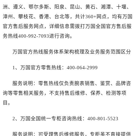
河南省南阳市宛城区范蠡东路与南都路交叉口万国售后服务中心（需提前预约）
洲、遵义、鄂尔多斯、阳泉、昆山、黄石、湘潭、十堰、
河南省平顶山市卫东区建设路万国售后服务中心（需提前预约）
漳州、攀枝花、香港、台北等，共计360+网点，均有万国
河南省濮阳市大华龙区开州路绿城路交叉口万国售后服务中心（需提前预约）
官方售后服务网点，详细信息需拨打万国全国官方售后服
河南省三门峡市湖滨区和平路万国售后服务中心（需提前预约）
务热线400-992-7093进行咨询。
河南省商丘市梁园区神火大道万国售后服务中心（需提前预约）
河南省新乡市红旗区人民路万国售后服务中心（需提前预约）
万国官方热线服务体系架构梳理及业务服务范围区分
河南省信阳市浉河区东方红大道万国售后服务中心（需提前预约）
河南省许昌市魏都区建安大道与八龙路交叉口万国售后服务中心（需提前预约）
1、万国官方零售热线：400-064-2999
河南省郑州市二七区民主路10号华润大厦29层2905室万国售后服务中心（需提前预约）
河南省周口市川汇区七一路万国售后服务中心（需提前预约）
服务说明：零售热线仅负责腕表销售、鉴赏、品牌咨
河南省驻马店市驿城区乐山大道与置地大道交叉口万国售后服务中心（需提前预约）
询等零售相关服务，不支持售后维修、保养、检测等项
湖北省鄂州市鄂城区文星大道万国售后服务中心（需提前预约）
目。
湖北省黄冈市黄州区赤壁大道万国售后服务中心（需提前预约）
湖北省黄石市黄石港区武汉路万国售后服务中心（需提前预约）
2、万国全国统一专柜咨询热线：400-801-5523
湖北省荆门市东宝中天街步行街万国售后服务中心（需提前预约）
湖北省荆州市荆州区荆中路万国售后服务中心（需提前预约）
服务说明：可受理售后维修服务，专柜虽不直接提供