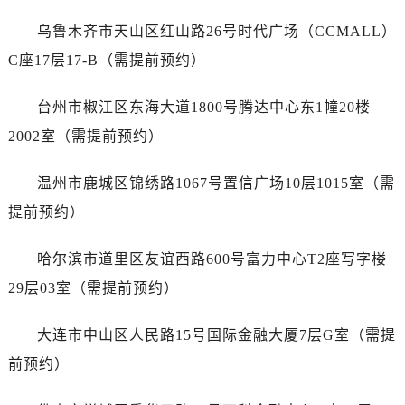
安徽省铜陵市铜官区石城大道万国售后服务中心（需提前预约）
乌鲁木齐市天山区红山路26号时代广场（CCMALL）
安徽省芜湖市镜湖区中山路步行街万国售后服务中心（需提前预约）
安徽省宣城市宣州区叠嶂西路万国售后服务中心（需提前预约）
C座17层17-B（需提前预约）
福建省龙岩市新罗区九一南路万国售后服务中心（需提前预约）
台州市椒江区东海大道1800号腾达中心东1幢20楼
福建省南平市建阳区人民西路万国售后服务中心（需提前预约）
福建省宁德市蕉城区天湖东路万国售后服务中心（需提前预约）
2002室（需提前预约）
福建省莆田市城厢区霞林街道荔华东大道万国售后服务中心（需提前预约）
温州市鹿城区锦绣路1067号置信广场10层1015室（需
福建省三明市三元区东乾二路万国售后服务中心（需提前预约）
福建省漳州市龙文区步港路万国售后服务中心（需提前预约）
提前预约）
江苏省常州市新北区龙锦路1590号现代传媒中心5号楼10层1008室万国售后服务中心（需提前预约）
哈尔滨市道里区友谊西路600号富力中心T2座写字楼
江苏省淮安市清江浦区淮海北路万国售后服务中心（需提前预约）
江苏省连云港市海州区通灌北路万国售后服务中心（需提前预约）
29层03室（需提前预约）
江苏省南京市秦淮区中山南路1号南京中心22层22-C1-C3室万国售后服务中心（需提前预约）
大连市中山区人民路15号国际金融大厦7层G室（需提
江苏省宿迁市宿城区西湖路万国售后服务中心（需提前预约）
江苏省泰州市海陵区永定东路399号置地商务中心东塔（华润万象城）17层1706室万国售后服务中心（需提前预约）
前预约）
江苏省徐州市鼓楼区淮海东路29号苏宁广场IFC国际金融中心35层3508室万国售后服务中心（需提前预约）