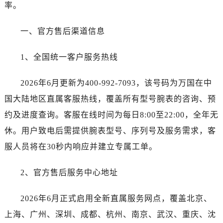
湖南省张家界市永定区解放路万国售后服务中心（需提前预约）
率。
湖南省长沙市芙蓉区建湘路393号世茂环球金融中心写字楼10层1013室万国售后服务中心（需提前预约）
一、官方售后渠道信息
湖南省株洲市芦淞区建设南路万国售后服务中心（需提前预约）
甘肃省白银市白银区北京路万国售后服务中心（需提前预约）
1、全国统一客户服务热线
甘肃省定西市安定区解放路万国售后服务中心（需提前预约）
甘肃省敦煌市沙州镇阳关中路万国售后服务中心（需提前预约）
2026年6月更新为400-992-7093，该号码为万国在中
甘肃省合作市人民街万国售后服务中心（需提前预约）
国大陆地区直属客服热线，覆盖所有型号腕表的咨询、预
甘肃省嘉峪关市雄关区新华中路万国售后服务中心（需提前预约）
约及进度查询。客服在线时间为每日8:00至22:00，全年无
甘肃省金昌市金川区北京路万国售后服务中心（需提前预约）
甘肃省酒泉市肃州区西大街万国售后服务中心（需提前预约）
休。用户致电后需提供腕表型号、序列号及服务需求，客
甘肃省临夏市城南街道团结路万国售后服务中心（需提前预约）
服人员将在30秒内响应并建立专属工单。
甘肃省陇南市武都区人民路万国售后服务中心（需提前预约）
甘肃省平凉市崆峒区西大街万国售后服务中心（需提前预约）
2、官方售后服务中心地址
甘肃省庆阳市西峰区南大街万国售后服务中心（需提前预约）
2026年6月正式启用全新直属服务网点，覆盖北京、
甘肃省天水市秦州区民主路万国售后服务中心（需提前预约）
甘肃省武威市凉州区迎宾路万国售后服务中心（需提前预约）
上海、广州、深圳、成都、杭州、南京、武汉、重庆、沈