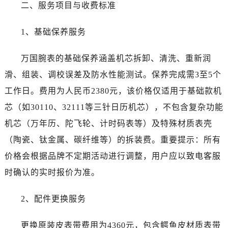
陕西省汉中市汉台区北大街万国售后服务中心（需提前预约）
二、服务项目与收费标准
陕西省商洛市商州区州城街万国售后服务中心（需提前预约）
1、基础保养服务
陕西省铜川市王益区红旗街万国售后服务中心（需提前预约）
陕西省渭南市临渭区东风大街万国售后服务中心（需提前预约）
万国腕表的基础保养涵盖机芯拆卸、清洗、重新润
陕西省咸阳市秦都区沣西新城统一西路与白马河路交汇处万国售后服务中心（需提前预约）
滑、组装、调校误差及防水性能测试。保养完成需3至5个
陕西省延安市宝塔区中心街万国售后服务中心（需提前预约）
陕西省榆林市榆阳区长兴路万国售后服务中心（需提前预约）
工作日。费用为人民币2380元，该价格仅适用于基础款机
新疆维吾尔自治区阿克苏市东大街万国售后服务中心（需提前预约）
芯（如30110、32111等三针日历机芯），不包含复杂功能
新疆维吾尔自治区阿拉尔市胜利大道万国售后服务中心（需提前预约）
机芯（万年历、陀飞轮、计时码表等）及特殊材质表壳
新疆维吾尔自治区阿拉山口市友好路万国售后服务中心（需提前预约）
（陶瓷、钛金属、碳纤维等）的拆装费。重要提示：所有
新疆维吾尔自治区阿勒泰市解放路万国售后服务中心（需提前预约）
价格会根据品牌不定期活动进行调整，用户应以致电客服
新疆维吾尔自治区阿图什市光明路万国售后服务中心（需提前预约）
时确认的实时报价为准。
新疆维吾尔自治区白杨市军垦路万国售后服务中心（需提前预约）
新疆维吾尔自治区北屯市团结路万国售后服务中心（需提前预约）
2、配件更换服务
新疆维吾尔自治区博乐市博乐市北京路万国售后服务中心（需提前预约）
新疆维吾尔自治区昌吉市延安北路万国售后服务中心（需提前预约）
更换原装皮表带费用为4360元，包含鳄鱼皮材质表带