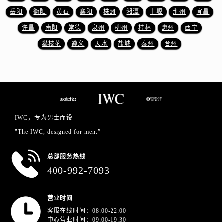
山东省济南市历下区经十路11111号华润中心写字楼（万象城）15层1508室万国售后服务中心（需提前预约）
岳阳
衡阳
黄石
襄阳
株洲
湘潭
十堰
荆州
宜昌
山东省济宁市任城区太白楼路万国售后服务中心（需提前预约）
许昌
南阳
常德
泉州
柳州
桂林
惠州
西宁
山东省莱芜市文化南路8号银座商城名表维修一楼名表维修万国售后服务中心（需提前预约）
攀枝花
遵义
天水
盐城
泰州
台州
山东省临沂市兰山区解放路万国售后服务中心（需提前预约）
山东省日照市东港区烟台路万国售后服务中心（需提前预约）
山东省泰安市泰山区财源街道泰山大街万国售后服务中心（需提前预约）
山东省威海市环翠区新威海路89号振华商厦一楼名表维修万国售后服务中心（需提前预约）
山东省潍坊市奎文区东风东街万国售后服务中心（需提前预约）
山东省枣庄市滕州市北辛路与善国路交叉口万国售后服务中心（需提前预约）
IWC，专为男士而设
山东省淄博市张店区金晶大道万国售后服务中心（需提前预约）
"The IWC, designed for men.”
上海市黄浦区南京东路299号宏伊国际广场写字楼8层806室万国售后服务中心（需提前预约）
上海市徐汇区虹桥路3号港汇中心2座37层3705室万国售后服务中心（需提前预约）
总部服务热线
400-992-7093
浙江省杭州市上城区钱江路1366号华润大厦A座5层503-5室万国售后服务中心（需提前预约）
浙江省湖州市吴兴区劳动路万国售后服务中心（需提前预约）
浙江省嘉兴市南湖区广益路705号嘉兴世界贸易中心A座13层1304室万国售后服务中心（需提前预约）
营业时间
客服在线时间：08:00-22:00
浙江省金华市金东区东市南街777号金华万达广场4号楼22楼2209室万国售后服务中心（需提前预约）
中心营业时间：09:00-19:30