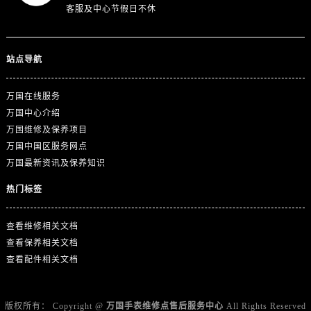
浙江省丽水市莲都区解放街万国售后服务中心（需提前预约）
客服及中心节假日不休
浙江省宁波市江北区大闸南路500号来福士广场办公楼20层2009室万国售后服务中心（需提前预约）
浙江省衢州市柯城区上街万国售后服务中心（需提前预约）
站点导航
浙江省绍兴市越城区胜利东路379号世茂天际中心写字楼8层805室万国售后服务中心（需提前预约）
浙江省舟山市定海区解放东路万国售后服务中心（需提前预约）
万国在线服务
澳门特别行政区大堂区议事亭前地（新马路）万国售后服务中心（需提前预约）
万国中心介绍
澳门特别行政区风顺堂区南湾大马路万国售后服务中心（需提前预约）
万国维修及保养项目
澳门特别行政区花地玛堂区关闸广场万国售后服务中心（需提前预约）
万国中国区服务网点
澳门特别行政区花王堂区大三巴商圈万国售后服务中心（需提前预约）
万国最新资讯及保养知识
澳门特别行政区嘉模堂区官也街万国售后服务中心（需提前预约）
热门标签
澳门省路氹城市金光大道万国售后服务中心（需提前预约）
澳门特别行政区望德堂区塔石广场万国售后服务中心（需提前预约）
查看维修相关文档
福建省福州市鼓楼区五四路128-1号恒力城写字楼15层03室万国售后服务中心（需提前预约）
查看保养相关文档
福建省厦门市思明区湖滨东路95号万象城华润大厦B座11层1104室万国售后服务中心（需提前预约）
查看配件相关文档
广东省潮州市潮安区新风路与潮汕路交汇处万国售后服务中心（需提前预约）
广东省广州市天河区天河路230号万菱汇国际中心A塔7层704室万国售后服务中心（需提前预约）
版权所有：
Copyright @
万国手表维修点售后服务中心
All Rights Reserved