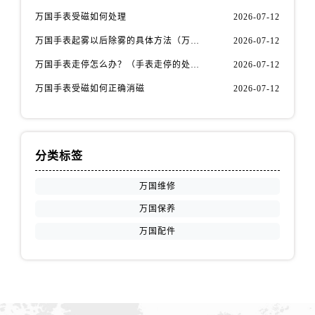
安徽省铜陵市铜官区石城大道万国售后服务中心（需提前预约）
万国手表受磁如何处理
2026-07-12
安徽省芜湖市镜湖区中山路步行街万国售后服务中心（需提前预约）
万国手表起雾以后除雾的具体方法（万国手表起雾解决办法）
2026-07-12
安徽省宣城市宣州区叠嶂西路万国售后服务中心（需提前预约）
福建省龙岩市新罗区九一南路万国售后服务中心（需提前预约）
万国手表走停怎么办？（手表走停的处理方法）
2026-07-12
福建省南平市建阳区人民西路万国售后服务中心（需提前预约）
万国手表受磁如何正确消磁
2026-07-12
福建省宁德市蕉城区天湖东路万国售后服务中心（需提前预约）
福建省莆田市城厢区霞林街道荔华东大道万国售后服务中心（需提前预约）
福建省三明市三元区东乾二路万国售后服务中心（需提前预约）
分类标签
福建省漳州市龙文区步港路万国售后服务中心（需提前预约）
江苏省常州市新北区龙锦路1590号现代传媒中心5号楼10层1008室万国售后服务中心（需提前预约）
万国维修
江苏省淮安市清江浦区淮海北路万国售后服务中心（需提前预约）
万国保养
江苏省连云港市海州区通灌北路万国售后服务中心（需提前预约）
万国配件
江苏省南京市秦淮区中山南路1号南京中心22层22-C1-C3室万国售后服务中心（需提前预约）
江苏省宿迁市宿城区西湖路万国售后服务中心（需提前预约）
江苏省泰州市海陵区永定东路399号置地商务中心东塔（华润万象城）17层1706室万国售后服务中心（需提前预约）
江苏省徐州市鼓楼区淮海东路29号苏宁广场IFC国际金融中心35层3508室万国售后服务中心（需提前预约）