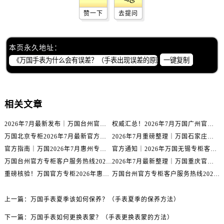
辽宁省抚顺市新抚区东一路万国售后服务中心（需提前预约）
赞一下
去提问
辽宁省阜新市海州区解放大街万国售后服务中心（需提前预约）
辽宁省葫芦岛市连山区中央路万国售后服务中心（需提前预约）
辽宁省锦州市古塔区中央大街万国售后服务中心（需提前预约）
本页永久地址：
辽宁省辽阳市白塔区新运大街万国售后服务中心（需提前预约）
一键复制
辽宁省盘锦市兴隆台区石油大街万国售后服务中心（需提前预约）
辽宁省铁岭市银州区南马路万国售后服务中心（需提前预约）
辽宁省营口市站前区市府路与渤海大街交叉口万国售后服务中心（需提前预约）
相关文章
辽宁省沈阳市沈河区中街路137号亨得利名表维修授权店1楼万国售后服务中心（需提前预约）
2026年7月最新发布｜万国台州官方专柜客户服务热线与专柜信息攻略
权威汇总！2026年7月万国广州官方专柜客户服务电话及门店名录
辽宁省沈阳市沈河区中街路83号亨得利名表维修授权店1楼万国售后服务中心（需提前预约）
万国北京专柜2026年7月最新官方客服热线｜门店信息及服务攻略发布
2026年7月重磅整理｜万国石家庄官方专柜服务电话&客户服务中心公告
北京市朝阳区建国门外大街甲6号华熙国际中心D座11层1102室万国售后服务中心（需提前预约）
官方指南｜万国2026年7月惠州专柜客户服务热线与门店信息全攻略
官方通知｜2026年万国无锡专柜客户服务热线全新升级（附7月最新专柜信息汇总）
北京市东城区东长安街1号王府井东方广场W3座6层602室万国售后服务中心（需提前预约）
万国台州官方专柜客户服务热线2026年7月最新公告｜专柜信息权威核验
2026年7月最新整理｜万国重庆官方专柜名录+客服电话，门店信息大公开
河北省保定市竞秀区朝阳北大街北国先天下万国售后服务中心（需提前预约）
重磅核验！万国官方专柜2026年惠州客户服务热线与门店信息（7月最新）
万国台州官方专柜客户服务热线2026年7月最新通告｜专柜信息权威发布
内蒙古自治区阿拉善盟市左旗土尔扈特大街万国售后服务中心（需提前预约）
内蒙古自治区巴彦淖尔市临河区新华街万国售后服务中心（需提前预约）
上一篇：
万国手表夏季该如何保养？（手表夏季的保养方法）
内蒙古自治区包头市青山区幸福路甲3号王府井百货名表维修万国售后服务中心（需提前预约）
下一篇：
万国手表如何更换表蒙？（手表更换表蒙的方法）