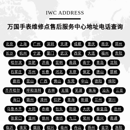
江苏省盐城市盐都区世纪大道5号盐城金融城写字楼1号楼16层1604室万国售后服务中心（需提前预约）
江苏省扬州市邗江区国展路29号星耀天地写字楼1号楼18层1803室万国售后服务中心（需提前预约）
IWC ADDRESS
江苏省镇江市京口区中山东路万国售后服务中心（需提前预约）
万国手表维修点售后服务中心地址电话查询
江西省抚州市临川区赣东大道万国售后服务中心（需提前预约）
江西省赣州市章贡区文清路万国售后服务中心（需提前预约）
江西省吉安市吉州区井冈山大道万国售后服务中心（需提前预约）
北京
上海
广州
深圳
天津
成都
重庆
南京
郑州
江西省景德镇市珠山区珠山中路万国售后服务中心（需提前预约）
长沙
杭州
宁波
厦门
武汉
西安
大连
福州
贵阳
江西省九江市浔阳区浔阳路万国售后服务中心（需提前预约）
哈尔滨
合肥
济南
昆明
南昌
南宁
青岛
沈阳
江西省南昌市红谷滩新区红谷中大道998号绿地双子塔（中央广场）A1座办公楼14层1407室万国售后服务中心（需提前预约）
石家庄
苏州
长春
河北
太原
保定
唐山
邯郸
江西省萍乡市安源区萍安北大道与康庄路交叉口万国售后服务中心（需提前预约）
廊坊
昆山
广西
佛山
东莞
中山
德阳
绵阳
江西省上饶市信州区滨江西路万国售后服务中心（需提前预约）
齐齐哈尔
呼和浩特
吉林
无锡
芜湖
珠海
汕头
三亚
江西省新余市渝水区北湖西路万国售后服务中心（需提前预约）
江西省宜春市袁州区中山中路万国售后服务中心（需提前预约）
海口
赣州
漳州
拉萨
青海
新疆
兰州
银川
江西省鹰潭市月湖区胜利东路万国售后服务中心（需提前预约）
乌鲁木齐
大同
赤峰
包头
阳泉
大庆
秦皇岛
沧州
山东省德州市德城区东风中路万国售后服务中心（需提前预约）
张家口
温州
徐州
潍坊
九江
常州
嘉兴
南通
山东省东营市东营区济南路万国售后服务中心（需提前预约）
临沂
淮安
烟台
绍兴
亳州
舟山
扬州
金华
洛阳