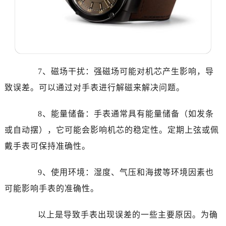
石家庄市长安区中山东路39号勒泰中心写字楼B座13层07室（需提前预约）
西安市碑林区南关正街88号华侨城长安国际中心E座6楼10室（需提前预约）
海口市龙华区金贸东路5号海口华润大厦B座17层1707室（需提前预约）
唐山市路南区新华东道100号万达广场写字楼A座10层1002室（需提前预约）
台州市椒江区东海大道1800号腾达中心东1幢20楼2002室（需提前预约）
7、磁场干扰：强磁场可能对机芯产生影响，导
内蒙古自治区呼和浩特市玉泉区大学西街70号华润万象城写字楼（鄂尔多斯大厦）23层2326室（需提前预约）
致误差。可以通过对手表进行解磁来解决问题。
甘肃省兰州市七里河区西津西路16号兰州中心写字楼21层2102室（需提前预约）
重庆市解放碑渝中区民权路28号英利国际金融中心写字楼20层01室（需提前预约）
8、能量储备：手表通常具有能量储备（如发条
黑龙江省大庆市萨尔图区会战大街万国售后服务中心（需提前预约）
或自动摆），它可能会影响机芯的稳定性。定期上弦或佩
黑龙江省鹤岗市向阳区红军路万国售后服务中心（需提前预约）
黑龙江省黑河市爱辉区中央街万国售后服务中心（需提前预约）
戴手表可保持准确性。
黑龙江省鸡西市鸡冠区红军路万国售后服务中心（需提前预约）
9、使用环境：湿度、气压和海拔等环境因素也
黑龙江省佳木斯市向阳区长安路万国售后服务中心（需提前预约）
黑龙江省牡丹江市东安区太平路万国售后服务中心（需提前预约）
可能影响手表的准确性。
黑龙江省七台河市桃山区大同街万国售后服务中心（需提前预约）
以上是导致手表出现误差的一些主要原因。为确
黑龙江省齐齐哈尔市龙沙区龙华路万国售后服务中心（需提前预约）