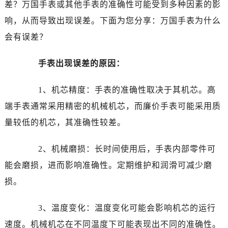
差？万国手表或其他手表的准确性可能受到多种因素的影
济南市历下区经十路11111号华润中心写字楼（万象城）15层1508室（需提前预约）
广州市天河区天河路230号万菱汇国际中心写字楼A塔7层704室（需提前预约）
响，从而导致出现误差。下面为您分享：万国手表为什么
广州市越秀区环市东路371-375号世界贸易中心大厦南塔写字楼15层07室（需提前预约）
会有误差？
深圳市罗湖区深南东路5001号华润大厦写字楼17层1701室（需提前预约）
惠州市惠城区江北文昌一路7号华贸大厦写字楼1座30层05室（需提前预约）
手表出现误差的原因：
厦门市思明区湖滨东路95号华润大厦写字楼B座11层1104室（需提前预约）
1、机芯精度：手表的准确性取决于其机芯。高
福州市鼓楼区五四路128-1号恒力城写字楼15层03室（需提前预约）
成都市锦江区人民东路6号SAC东原中心写字楼24层2406B室（需提前预约）
端手表通常采用精密的机械机芯，而廉价手表可能采用质
重庆市江北区观音桥步行街2号融恒时代广场写字楼9层902室（需提前预约）
量较低的机芯，其准确性较差。
长沙市芙蓉区定王台街道建湘路393号世茂环球金融中心写字楼（芙蓉广场）10层13室（需提前预约）
郑州市二七区铭功路10号华润大厦写字楼29层2905室（需提前预约）
2、机械磨损：长时间使用后，手表内部零件可
太原市迎泽区解放路15号亨得利名表服务中心（品牌授权店）3层整层（需提前预约）
能会磨损，进而影响准确性。定期维护和润滑可减少磨
沈阳市沈河区中街路137号亨得利名表服务中心（品牌授权店）1层整层（需提前预约）
损。
沈阳市沈河区中街路83号亨得利名表服务中心（品牌授权店）1层整层（需提前预约）
乌鲁木齐市天山区红山路26号时代广场（CCMALL）C座17层17-B（需提前预约）
3、温度变化：温度变化可能会影响机芯的运行
温州市鹿城区锦绣路1067号置信广场10层1015室（需提前预约）
速度。机械机芯在不同温度下可能表现出不同的准确性。