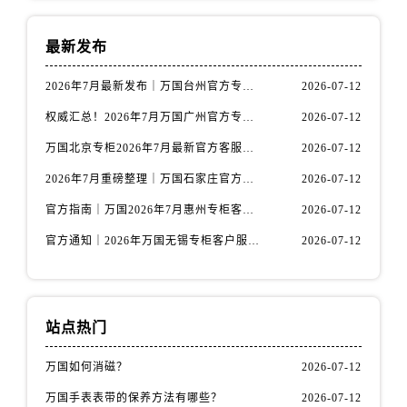
山西省运城市盐湖区河东街万国售后服务中心（需提前预约）
山西省长治市潞州区英雄中路万国售后服务中心（需提前预约）
最新发布
山西省太原市迎泽区迎泽街道解放路15号亨得利名表维修授权店3楼万国售后服务中心（需提前预约）
天津市和平区赤峰道136号天津国际金融中心26层2603室万国售后服务中心（需提前预约）
2026年7月最新发布｜万国台州官方专柜客户服务热线与专柜信息攻略
2026-07-12
安徽省安庆市迎江区人民路万国售后服务中心（需提前预约）
权威汇总！2026年7月万国广州官方专柜客户服务电话及门店名录
2026-07-12
安徽省蚌埠市蚌山区淮河路万国售后服务中心（需提前预约）
万国北京专柜2026年7月最新官方客服热线｜门店信息及服务攻略发布
2026-07-12
安徽省亳州市谯城区魏武大道万国售后服务中心（需提前预约）
2026年7月重磅整理｜万国石家庄官方专柜服务电话&客户服务中心公告
2026-07-12
安徽省池州市贵池区长江路万国售后服务中心（需提前预约）
安徽省滁州市琅琊区南谯北路万国售后服务中心（需提前预约）
官方指南｜万国2026年7月惠州专柜客户服务热线与门店信息全攻略
2026-07-12
安徽省阜阳市颍州区颍州北路万国售后服务中心（需提前预约）
官方通知｜2026年万国无锡专柜客户服务热线全新升级（附7月最新专柜信息汇总）
2026-07-12
安徽省淮北市相山区淮海路万国售后服务中心（需提前预约）
安徽省淮南市田家庵区国庆中路万国售后服务中心（需提前预约）
安徽省黄山市屯溪区黄山西路万国售后服务中心（需提前预约）
站点热门
安徽省六安市金安区解放中路万国售后服务中心（需提前预约）
安徽省马鞍山市雨山区湖南西路万国售后服务中心（需提前预约）
万国如何消磁？
2026-07-12
安徽省宿州市埇桥区人民中路万国售后服务中心（需提前预约）
万国手表表带的保养方法有哪些？
2026-07-12