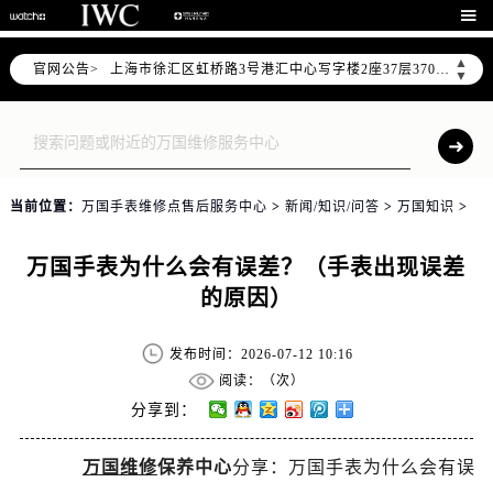
北京市朝阳区建国门外大街甲6号华熙国际中心写字楼D座11层1102室（需提前预约）

天津市和平区赤峰道136号天津国际金融中心写字楼26层2603室（需提前预约）
▲
官网公告>
上海市徐汇区虹桥路3号港汇中心写字楼2座37层3705室（需提前预约）
▼
上海市黄浦区南京东路299号宏伊国际广场写字楼8层806室（需提前预约）
南京市秦淮区中山南路1号（新街口）南京中心写字楼22层C1-1室（需提前预约）
常州市新北区龙锦路1590号现代传媒中心写字楼5号楼10层1008室（需提前预约）
徐州市鼓楼区淮海东路29号苏宁广场IFC国际金融中心写字楼35层3508室（需提前预约）
当前位置：
万国手表维修点售后服务中心
>
新闻/知识/问答
>
万国知识
>
扬州市邗江区国展路29号星耀天地写字楼1号楼18层1803室（需提前预约）
盐城市盐都区世纪大道5号盐城金融城写字楼1号楼16层1604室（需提前预约）
万国手表为什么会有误差？（手表出现误差
泰州市海陵区永定东路399号置地商务中心东塔写字楼（华润万象城）17层1706室（需提前预约）
的原因）
宁波市江北区大闸南路500号来福士广场办公楼20层2009室（需提前预约）
杭州市上城区钱江路1366号华润大厦写字楼A座5层503-5室（需提前预约）
发布时间：2026-07-12 10:16
金华市金东区东市南街777号金华万达广场写字楼4号楼22层2209室（需提前预约）
阅读：（
次）
绍兴市越城区胜利东路379号世茂天际中心写字楼8层805室（需提前预约）
分享到：
嘉兴市南湖区广益路705号嘉兴世界贸易中心写字楼A座13层1304室（需提前预约）
万国维修
保养中心
分享：万国手表为什么会有误
南昌市红谷滩新区红谷中大道998号绿地双子塔（中央广场）A1座办公楼14层07室（需提前预约）