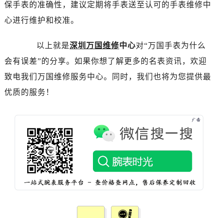
黑龙江省双鸭山市尖山区新兴大街万国售后服务中心（需提前预约）
保手表的准确性，建议定期将手表送至认可的手表维修中
黑龙江省绥化市北林区新华街与康庄路交叉口万国售后服务中心（需提前预约）
心进行维护和校准。
黑龙江省伊春市伊美区通河路万国售后服务中心（需提前预约）
吉林省白城市洮北区明仁南街万国售后服务中心（需提前预约）
以上就是
深圳万国维修
中心
对“万国手表为什么
吉林省白山市浑江区浑江大街万国售后服务中心（需提前预约）
会有误差”的分享。如果你想了解更多的名表资讯，欢迎
吉林省吉林市船营区河南街万国售后服务中心（需提前预约）
致电我们万国维修服务中心。同时，我们也将为您提供最
吉林省辽源市龙山区人民大街万国售后服务中心（需提前预约）
优质的服务！
吉林省梅河口市新华街道梅河大街万国售后服务中心（需提前预约）
吉林省四平市铁东区紫气大路与南九经街交汇处万国售后服务中心（需提前预约）
吉林省松原市宁江区五环大街万国售后服务中心（需提前预约）
吉林省通化市东昌区环通乡江南大街万国售后服务中心（需提前预约）
吉林省延边市延吉市解放路万国售后服务中心（需提前预约）
辽宁省鞍山市铁东区站前街万国售后服务中心（需提前预约）
辽宁省本溪市平山区胜利路万国售后服务中心（需提前预约）
辽宁省朝阳市双塔区新华路万国售后服务中心（需提前预约）
辽宁省丹东市振兴区七经街万国售后服务中心（需提前预约）