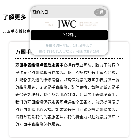
内蒙古自治区赤峰市红山区哈达街万国售后服务中心（需提前预约）
内蒙古自治区鄂尔多斯市东胜区伊金霍洛街万国售后服务中心（需提前预约）
预约入口
关闭
了解更多
内蒙古自治区呼伦贝尔市海拉尔区中央街万国售后服务中心（需提前预约）
内蒙古自治区通辽市科尔沁区明仁大街万国售后服务中心（需提前预约）
万国手表维修点售后服务中心
立即预约
内蒙古自治区乌海市海勃湾区人民南路万国售后服务中心（需提前预约）
内蒙古自治区乌兰察布市集宁区恩和大街万国售后服务中心（需提前预约）
提前预约免排队，到店即享服务
万国手表维修服务中心
预约时间有变无需取消，可随时重新预约
内蒙古自治区锡林郭勒盟市锡林浩特市光明街与额尔敦路交叉口万国售后服务中心（需提前预约）
内蒙古自治区兴安盟市乌兰浩特市兴安大街万国售后服务中心（需提前预约）
万国手表维修点售后服务中心
拥有专业团队，致力于为客户
山西省大同市平城区迎宾街万国售后服务中心（需提前预约）
提供专业的维修和保养服务。我们的技师拥有丰富的经验，
山西省晋城市城区黄华街万国售后服务中心（需提前预约）
并配备了先进的维修设备，以确保为您的万国手表提供一流
的维修服务，无论是手表维修、配件更换、故障诊断还是手
山西省晋中市榆次区顺城街万国售后服务中心（需提前预约）
表保养等服务，我们都会用心对待，让您的手表焕发新生。
山西省临汾市尧都区解放路万国售后服务中心（需提前预约）
我们的万国维修保养服务网点遍布全国各地，为您提供便捷
山西省吕梁市离石区永宁中路与建设街交叉口万国售后服务中心（需提前预约）
的万国维修中心选择。如果您有任何问题或需要维修服务，
山西省朔州市朔城区怡西路与鄯阳西街交汇处万国售后服务中心（需提前预约）
请随时联系我们的客服团队，我们将全力以赴为您提供专业
山西省忻州市忻府区和平东街与七一南路交叉口万国售后服务中心（需提前预约）
的万国手表维修保养服务。
山西省阳泉市郊区平阳东街与新城大道交叉口万国售后服务中心（需提前预约）