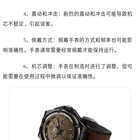
哈尔滨市道里区友谊西路600号富力中心T2座写字楼29层03室（需提前预约）
大连市中山区人民路15号国际金融大厦7层G室（需提前预约）
4、震动和冲击：剧烈的震动和冲击可能导致机
佛山市禅城区季华五路57号万科金融中心C座12层1205室（需提前预约）
芯不稳定，引起误差。
东莞市东城街道鸿福东路1号民盈国贸中心T1写字楼9层907室（需提前预约）
无锡市梁溪区人民中路139号恒隆广场写字楼1座11层1104室（需提前预约）
5、佩戴方式：佩戴手表的方式和频率也可能影
南通市崇川区工农路57号圆融广场写字楼16层1603室（需提前预约）
响准确性。手表通常需要经常佩戴才能保持运行。
苏州市苏州工业园区星港街199号苏州中心办公楼C座22层08室（需提前预约）
武汉市江汉区解放大道686号世界贸易大厦38层09室（需提前预约）
6、机芯调整：手表在制造时进行了调整，但可
南宁市青秀区金湖路59号地王大厦12楼1224室（需提前预约）
能需要在使用过程中微调以保证准确性。
合肥市蜀山区潜山路111号万象城华润大厦B座12楼03室（需提前预约）
泉州市丰泽区宝洲路729号浦西万达中心写字楼A座7楼709室（需提前预约）
青岛市南区山东路6号华润大厦B座22层04室（需提前预约）
烟台市芝罘区胜利路139号万达金融中心A座907室（需提前预约）
长春市朝阳区西安大路727号中银大厦A座(旺进大厦)18层09室（需提前预约）
贵阳市南明区都司高架桥路33号亨特国际金融中心14楼14D（需提前预约）
昆明市盘龙区北京路928号同德昆明广场写字楼10层06室（需提前预约）