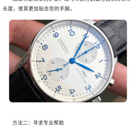
昆明市盘龙区北京路928号同德昆明广场写字楼10层06室（需提前预约）
长度，使其更加贴合您的手腕。
石家庄市长安区中山东路39号勒泰中心写字楼B座13层07室（需提前预约）
西安市碑林区南关正街88号华侨城长安国际中心E座6楼10室（需提前预约）
海口市龙华区金贸东路5号海口华润大厦B座17层1707室（需提前预约）
唐山市路南区新华东道100号万达广场写字楼A座10层1002室（需提前预约）
台州市椒江区东海大道1800号腾达中心东1幢20楼2002室（需提前预约）
内蒙古自治区呼和浩特市玉泉区大学西街70号华润万象城写字楼（鄂尔多斯大厦）23层2326室（需提前预约）
甘肃省兰州市七里河区西津西路16号兰州中心写字楼21层2102室（需提前预约）
重庆市解放碑渝中区民权路28号英利国际金融中心写字楼20层01室（需提前预约）
黑龙江省大庆市萨尔图区会战大街万国售后服务中心（需提前预约）
黑龙江省鹤岗市向阳区红军路万国售后服务中心（需提前预约）
黑龙江省黑河市爱辉区中央街万国售后服务中心（需提前预约）
黑龙江省鸡西市鸡冠区红军路万国售后服务中心（需提前预约）
黑龙江省佳木斯市向阳区长安路万国售后服务中心（需提前预约）
黑龙江省牡丹江市东安区太平路万国售后服务中心（需提前预约）
方法二：寻求专业帮助
黑龙江省七台河市桃山区大同街万国售后服务中心（需提前预约）