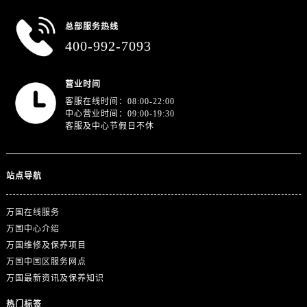
广东省广州市天河区天河路230号万菱汇国际中心A塔7层704室万国售后服务中心（需提前预约）
广东省广州市越秀区环市东路371-375号世界贸易中心大厦南塔15层1507室万国售后服务中心（需提前预约）
总部服务热线
广东省河源市源城区越王大道万国售后服务中心（需提前预约）
400-992-7093
广东省惠州市惠城区江北文昌一路7号华贸大厦1座30层3005室万国售后服务中心（需提前预约）
广东省江门市蓬江区广场西路万国售后服务中心（需提前预约）
营业时间
广东省揭阳市榕城进贤门步行街万国售后服务中心（需提前预约）
客服在线时间：08:00-22:00
中心营业时间：09:00-19:30
广东省茂名市电白区水东街道迎宾大道万国售后服务中心（需提前预约）
客服及中心节假日不休
广东省梅州市梅江区金燕大道万国售后服务中心（需提前预约）
广东省清远市清城区湖西路万国售后服务中心（需提前预约）
站点导航
广东省汕头市龙湖区长平路万国售后服务中心（需提前预约）
广东省汕尾市城区香洲街道园林社区翠园街万国售后服务中心（需提前预约）
万国在线服务
广东省韶关市武江区芙蓉新区与老城中心交汇处万国售后服务中心（需提前预约）
万国中心介绍
广东省深圳市罗湖区深南东路5001号华润大厦17层1701室万国售后服务中心（需提前预约）
万国维修及保养项目
广东省阳江市江城区东风一路万国售后服务中心（需提前预约）
万国中国区服务网点
广东省云浮市云城区金山路万国售后服务中心（需提前预约）
万国最新资讯及保养知识
广东省湛江市赤坎区观海北路万国售后服务中心（需提前预约）
热门标签