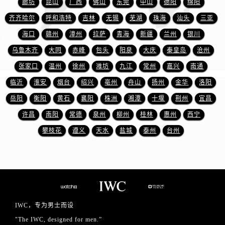
廊坊
昆山
广西
佛山
东莞
中山
德阳
绵阳
浙江省金华市金东区东市南街777号金华万达广场4号楼22楼2209室万国售后服务中心（需提前预约）
浙江省丽水市莲都区解放街万国售后服务中心（需提前预约）
齐齐哈尔
呼和浩特
吉林
无锡
芜湖
珠海
汕头
三亚
浙江省宁波市江北区大闸南路500号来福士广场办公楼20层2009室万国售后服务中心（需提前预约）
海口
赣州
漳州
拉萨
青海
新疆
兰州
银川
浙江省衢州市柯城区上街万国售后服务中心（需提前预约）
乌鲁木齐
大同
赤峰
包头
阳泉
大庆
秦皇岛
沧州
浙江省绍兴市越城区胜利东路379号世茂天际中心写字楼8层805室万国售后服务中心（需提前预约）
张家口
温州
徐州
潍坊
九江
常州
嘉兴
南通
浙江省舟山市定海区解放东路万国售后服务中心（需提前预约）
临沂
淮安
烟台
绍兴
亳州
舟山
扬州
金华
洛阳
澳门特别行政区大堂区议事亭前地（新马路）万国售后服务中心（需提前预约）
岳阳
衡阳
黄石
襄阳
株洲
湘潭
十堰
荆州
宜昌
澳门特别行政区风顺堂区南湾大马路万国售后服务中心（需提前预约）
许昌
南阳
常德
泉州
柳州
桂林
惠州
西宁
澳门特别行政区花地玛堂区关闸广场万国售后服务中心（需提前预约）
澳门特别行政区花王堂区大三巴商圈万国售后服务中心（需提前预约）
攀枝花
遵义
天水
盐城
泰州
台州
澳门特别行政区嘉模堂区官也街万国售后服务中心（需提前预约）
澳门省路氹城市金光大道万国售后服务中心（需提前预约）
澳门特别行政区望德堂区塔石广场万国售后服务中心（需提前预约）
福建省福州市鼓楼区五四路128-1号恒力城写字楼15层03室万国售后服务中心（需提前预约）
福建省厦门市思明区湖滨东路95号万象城华润大厦B座11层1104室万国售后服务中心（需提前预约）
IWC，专为男士而设
广东省潮州市潮安区新风路与潮汕路交汇处万国售后服务中心（需提前预约）
"The IWC, designed for men.”