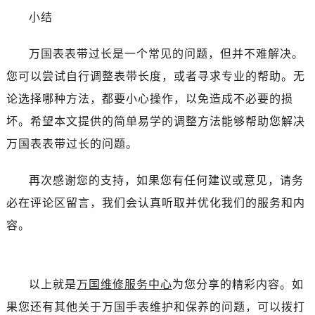
辽宁省丹东市振兴区七经街万国售后服务中心（需提前预约）
小结
辽宁省抚顺市新抚区东一路万国售后服务中心（需提前预约）
辽宁省阜新市海州区解放大街万国售后服务中心（需提前预约）
万国表表带过长是一个常见的问题，但并不难解决。
辽宁省葫芦岛市连山区中央路万国售后服务中心（需提前预约）
您可以尝试自行调整表带长度，或者寻求专业的帮助。无
辽宁省锦州市古塔区中央大街万国售后服务中心（需提前预约）
论选择哪种方法，都要小心操作，以免造成不必要的损
辽宁省辽阳市白塔区新运大街万国售后服务中心（需提前预约）
坏。希望本文提供的简单易学的调整方法能够帮助您解决
辽宁省盘锦市兴隆台区石油大街万国售后服务中心（需提前预约）
万国表表带过长的问题。
辽宁省铁岭市银州区南马路万国售后服务中心（需提前预约）
辽宁省营口市站前区市府路与渤海大街交叉口万国售后服务中心（需提前预约）
再次感谢您的支持，如果您有任何建议或意见，请务
辽宁省沈阳市沈河区中街路137号亨得利名表维修授权店1楼万国售后服务中心（需提前预约）
必在评论区留言，我们会认真听取并优化我们的服务和内
辽宁省沈阳市沈河区中街路83号亨得利名表维修授权店1楼万国售后服务中心（需提前预约）
北京市朝阳区建国门外大街甲6号华熙国际中心D座11层1102室万国售后服务中心（需提前预约）
容。
北京市东城区东长安街1号王府井东方广场W3座6层602室万国售后服务中心（需提前预约）
河北省保定市竞秀区朝阳北大街北国先天下万国售后服务中心（需提前预约）
内蒙古自治区阿拉善盟市左旗土尔扈特大街万国售后服务中心（需提前预约）
以上就是
万国维修服务中心
为您分享的精彩内容。如
内蒙古自治区巴彦淖尔市临河区新华街万国售后服务中心（需提前预约）
果您还有其他关于万国手表维护和保养的问题，可以拨打