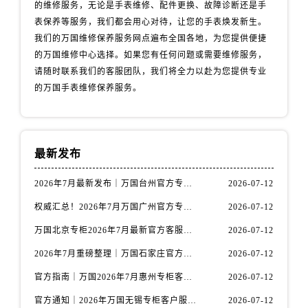
安徽省宿州市埇桥区人民中路万国售后服务中心（需提前预约）
的维修服务，无论是手表维修、配件更换、故障诊断还是手
表保养等服务，我们都会用心对待，让您的手表焕发新生。
安徽省铜陵市铜官区石城大道万国售后服务中心（需提前预约）
我们的万国维修保养服务网点遍布全国各地，为您提供便捷
安徽省芜湖市镜湖区中山路步行街万国售后服务中心（需提前预约）
的万国维修中心选择。如果您有任何问题或需要维修服务，
安徽省宣城市宣州区叠嶂西路万国售后服务中心（需提前预约）
请随时联系我们的客服团队，我们将全力以赴为您提供专业
福建省龙岩市新罗区九一南路万国售后服务中心（需提前预约）
的万国手表维修保养服务。
福建省南平市建阳区人民西路万国售后服务中心（需提前预约）
福建省宁德市蕉城区天湖东路万国售后服务中心（需提前预约）
福建省莆田市城厢区霞林街道荔华东大道万国售后服务中心（需提前预约）
最新发布
福建省三明市三元区东乾二路万国售后服务中心（需提前预约）
福建省漳州市龙文区步港路万国售后服务中心（需提前预约）
2026年7月最新发布｜万国台州官方专柜客户服务热线与专柜信息攻略
2026-07-12
江苏省常州市新北区龙锦路1590号现代传媒中心5号楼10层1008室万国售后服务中心（需提前预约）
权威汇总！2026年7月万国广州官方专柜客户服务电话及门店名录
2026-07-12
江苏省淮安市清江浦区淮海北路万国售后服务中心（需提前预约）
万国北京专柜2026年7月最新官方客服热线｜门店信息及服务攻略发布
2026-07-12
江苏省连云港市海州区通灌北路万国售后服务中心（需提前预约）
2026年7月重磅整理｜万国石家庄官方专柜服务电话&客户服务中心公告
2026-07-12
江苏省南京市秦淮区中山南路1号南京中心22层22-C1-C3室万国售后服务中心（需提前预约）
江苏省宿迁市宿城区西湖路万国售后服务中心（需提前预约）
官方指南｜万国2026年7月惠州专柜客户服务热线与门店信息全攻略
2026-07-12
江苏省泰州市海陵区永定东路399号置地商务中心东塔（华润万象城）17层1706室万国售后服务中心（需提前预约）
官方通知｜2026年万国无锡专柜客户服务热线全新升级（附7月最新专柜信息汇总）
2026-07-12