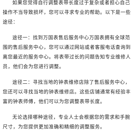
如果您觉得自行调整表带长度过于复杂或者担心自己
黑龙江省齐齐哈尔市龙沙区龙华路万国售后服务中心（需提前预约）
黑龙江省双鸭山市尖山区新兴大街万国售后服务中心（需提前预约）
操作不当导致损坏，您可以寻求专业的帮助。以下是一些
黑龙江省绥化市北林区新华街与康庄路交叉口万国售后服务中心（需提前预约）
途径：
黑龙江省伊春市伊美区通河路万国售后服务中心（需提前预约）
吉林省白城市洮北区明仁南街万国售后服务中心（需提前预约）
途径一：找到万国表售后服务中心万国表拥有全球范
吉林省白山市浑江区浑江大街万国售后服务中心（需提前预约）
围的售后服务中心，您可以通过网站或者客服电话查询到
吉林省吉林市船营区河南街万国售后服务中心（需提前预约）
离您最近的服务中心。将表带过长的问题告知专业维修人
吉林省辽源市龙山区人民大街万国售后服务中心（需提前预约）
员，他们会为您进行调整。
吉林省梅河口市新华街道梅河大街万国售后服务中心（需提前预约）
吉林省四平市铁东区紫气大路与南九经街交汇处万国售后服务中心（需提前预约）
途径二：寻找当地的钟表维修店除了售后服务中心，
吉林省松原市宁江区五环大街万国售后服务中心（需提前预约）
您还可以寻找当地的钟表维修店。这些店铺通常有经验丰
吉林省通化市东昌区环通乡江南大街万国售后服务中心（需提前预约）
富的钟表师傅，他们可以为您调整表带长度。
吉林省延边市延吉市解放路万国售后服务中心（需提前预约）
辽宁省鞍山市铁东区站前街万国售后服务中心（需提前预约）
无论选择哪种途径，专业人士会根据您的需求和手腕
辽宁省本溪市平山区胜利路万国售后服务中心（需提前预约）
尺寸，为您提供更加准确和精细的调整服务。
辽宁省朝阳市双塔区新华路万国售后服务中心（需提前预约）