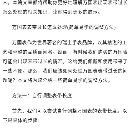
人，本篇文章都将帮助你更好地理解万国表出现表带过长
南昌市红谷滩新区红谷中大道998号绿地双子塔（中央广场）A1座办公楼14层07室（需提前预约）
济南市历下区经十路11111号华润中心写字楼（万象城）15层1508室（需提前预约）
怎么处理的相关知识，让你得到更多的启示。
广州市天河区天河路230号万菱汇国际中心写字楼A塔7层704室（需提前预约）
万国表表带过长怎么处理(简单易学的调整方法)
广州市越秀区环市东路371-375号世界贸易中心大厦南塔写字楼15层07室（需提前预约）
深圳市罗湖区深南东路5001号华润大厦写字楼17层1701室（需提前预约）
万国表作为世界著名的瑞士手表品牌，以其精湛的工
惠州市惠城区江北文昌一路7号华贸大厦写字楼1座30层05室（需提前预约）
艺和卓越的品质而闻名。然而，有时候我们购买的万国表
厦门市思明区湖滨东路95号华润大厦写字楼B座11层1104室（需提前预约）
福州市鼓楼区五四路128-1号恒力城写字楼15层03室（需提前预约）
可能会出现表带过长的情况，这给我们佩戴和使用带来了
成都市锦江区人民东路6号SAC东原中心写字楼24层2406B室（需提前预约）
一些不便。那么，我们应该如何处理万国表表带过长的问
重庆市江北区观音桥步行街2号融恒时代广场写字楼9层902室（需提前预约）
题呢？本文将为您介绍一些简单易学的调整方法。
长沙市芙蓉区定王台街道建湘路393号世茂环球金融中心写字楼（芙蓉广场）10层13室（需提前预约）
郑州市二七区铭功路10号华润大厦写字楼29层2905室（需提前预约）
方法一：自行调整表带长度
太原市迎泽区解放路15号亨得利名表服务中心（品牌授权店）3层整层（需提前预约）
沈阳市沈河区中街路137号亨得利名表服务中心（品牌授权店）1层整层（需提前预约）
首先，我们可以尝试自行调整万国表的表带长度。以
沈阳市沈河区中街路83号亨得利名表服务中心（品牌授权店）1层整层（需提前预约）
下是具体的步骤：
乌鲁木齐市天山区红山路26号时代广场（CCMALL）C座17层17-B（需提前预约）