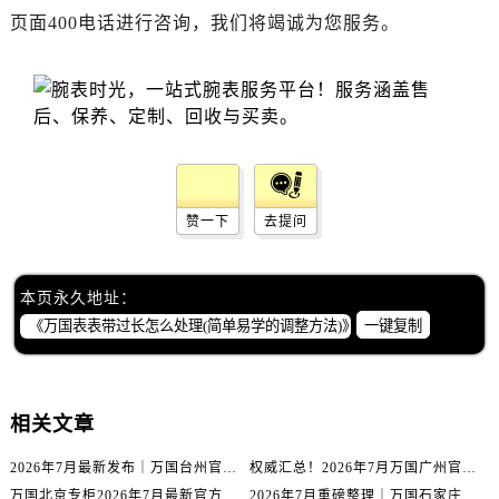
内蒙古自治区包头市青山区幸福路甲3号王府井百货名表维修万国售后服务中心（需提前预约）
页面400电话进行咨询，我们将竭诚为您服务。
内蒙古自治区赤峰市红山区哈达街万国售后服务中心（需提前预约）
内蒙古自治区鄂尔多斯市东胜区伊金霍洛街万国售后服务中心（需提前预约）
内蒙古自治区呼伦贝尔市海拉尔区中央街万国售后服务中心（需提前预约）
内蒙古自治区通辽市科尔沁区明仁大街万国售后服务中心（需提前预约）
内蒙古自治区乌海市海勃湾区人民南路万国售后服务中心（需提前预约）
内蒙古自治区乌兰察布市集宁区恩和大街万国售后服务中心（需提前预约）
赞一下
去提问
内蒙古自治区锡林郭勒盟市锡林浩特市光明街与额尔敦路交叉口万国售后服务中心（需提前预约）
内蒙古自治区兴安盟市乌兰浩特市兴安大街万国售后服务中心（需提前预约）
山西省大同市平城区迎宾街万国售后服务中心（需提前预约）
本页永久地址：
山西省晋城市城区黄华街万国售后服务中心（需提前预约）
一键复制
山西省晋中市榆次区顺城街万国售后服务中心（需提前预约）
山西省临汾市尧都区解放路万国售后服务中心（需提前预约）
山西省吕梁市离石区永宁中路与建设街交叉口万国售后服务中心（需提前预约）
相关文章
山西省朔州市朔城区怡西路与鄯阳西街交汇处万国售后服务中心（需提前预约）
2026年7月最新发布｜万国台州官方专柜客户服务热线与专柜信息攻略
权威汇总！2026年7月万国广州官方专柜客户服务电话及门店名录
山西省忻州市忻府区和平东街与七一南路交叉口万国售后服务中心（需提前预约）
万国北京专柜2026年7月最新官方客服热线｜门店信息及服务攻略发布
2026年7月重磅整理｜万国石家庄官方专柜服务电话&客户服务中心公告