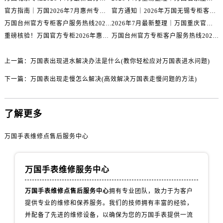
山西省阳泉市郊区平阳东街与新城大道交叉口万国售后服务中心（需提前预约）
官方指南｜万国2026年7月惠州专柜客户服务热线与门店信息全攻略
官方通知｜2026年万国无锡专柜客户服务热线全新升级（附7月最新专柜信息汇总）
山西省运城市盐湖区河东街万国售后服务中心（需提前预约）
万国台州官方专柜客户服务热线2026年7月最新公告｜专柜信息权威核验
2026年7月最新整理｜万国重庆官方专柜名录+客服电话，门店信息大公开
山西省长治市潞州区英雄中路万国售后服务中心（需提前预约）
重磅核验！万国官方专柜2026年惠州客户服务热线与门店信息（7月最新）
万国台州官方专柜客户服务热线2026年7月最新通告｜专柜信息权威发布
山西省太原市迎泽区迎泽街道解放路15号亨得利名表维修授权店3楼万国售后服务中心（需提前预约）
天津市和平区赤峰道136号天津国际金融中心26层2603室万国售后服务中心（需提前预约）
上一篇：
万国表出现进水解决办法是什么(教你轻松应对万国表进水问题)
安徽省安庆市迎江区人民路万国售后服务中心（需提前预约）
下一篇：
万国表出现走慢怎么解决(高效解决万国表走慢问题的方法)
安徽省蚌埠市蚌山区淮河路万国售后服务中心（需提前预约）
安徽省亳州市谯城区魏武大道万国售后服务中心（需提前预约）
了解更多
安徽省池州市贵池区长江路万国售后服务中心（需提前预约）
安徽省滁州市琅琊区南谯北路万国售后服务中心（需提前预约）
万国手表维修点售后服务中心
安徽省阜阳市颍州区颍州北路万国售后服务中心（需提前预约）
安徽省淮北市相山区淮海路万国售后服务中心（需提前预约）
万国手表维修服务中心
安徽省淮南市田家庵区国庆中路万国售后服务中心（需提前预约）
安徽省黄山市屯溪区黄山西路万国售后服务中心（需提前预约）
万国手表维修点售后服务中心
拥有专业团队，致力于为客户
安徽省六安市金安区解放中路万国售后服务中心（需提前预约）
提供专业的维修和保养服务。我们的技师拥有丰富的经验，
安徽省马鞍山市雨山区湖南西路万国售后服务中心（需提前预约）
并配备了先进的维修设备，以确保为您的万国手表提供一流