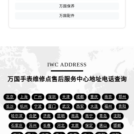
山东省东营市东营区济南路万国售后服务中心（需提前预约）
万国保养
山东省济南市历下区经十路11111号华润中心写字楼（万象城）15层1508室万国售后服务中心（需提前预约）
万国配件
山东省济宁市任城区太白楼路万国售后服务中心（需提前预约）
山东省莱芜市文化南路8号银座商城名表维修一楼名表维修万国售后服务中心（需提前预约）
山东省临沂市兰山区解放路万国售后服务中心（需提前预约）
山东省日照市东港区烟台路万国售后服务中心（需提前预约）
山东省泰安市泰山区财源街道泰山大街万国售后服务中心（需提前预约）
山东省威海市环翠区新威海路89号振华商厦一楼名表维修万国售后服务中心（需提前预约）
IWC ADDRESS
山东省潍坊市奎文区东风东街万国售后服务中心（需提前预约）
山东省枣庄市滕州市北辛路与善国路交叉口万国售后服务中心（需提前预约）
万国手表维修点售后服务中心地址电话查询
山东省淄博市张店区金晶大道万国售后服务中心（需提前预约）
上海市黄浦区南京东路299号宏伊国际广场写字楼8层806室万国售后服务中心（需提前预约）
北京
上海
广州
深圳
天津
成都
重庆
南京
郑州
上海市徐汇区虹桥路3号港汇中心2座37层3705室万国售后服务中心（需提前预约）
长沙
杭州
宁波
厦门
武汉
西安
大连
福州
贵阳
浙江省杭州市上城区钱江路1366号华润大厦A座5层503-5室万国售后服务中心（需提前预约）
哈尔滨
合肥
济南
昆明
南昌
南宁
青岛
沈阳
浙江省湖州市吴兴区劳动路万国售后服务中心（需提前预约）
石家庄
苏州
长春
河北
太原
保定
唐山
邯郸
浙江省嘉兴市南湖区广益路705号嘉兴世界贸易中心A座13层1304室万国售后服务中心（需提前预约）