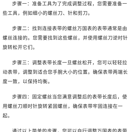
温州市鹿城区锦绣路1067号置信广场10层1015室（需提前预约）
步骤一：准备工具为了完成调整过程，您需要准备一
哈尔滨市道里区友谊西路600号富力中心T2座写字楼29层03室（需提前预约）
些工具，例如细小的螺丝刀、针和剪刀。
大连市中山区人民路15号国际金融大厦7层G室（需提前预约）
佛山市禅城区季华五路57号万科金融中心C座12层1205室（需提前预约）
步骤二：找到连接表带的螺丝万国表的表带通常是由
东莞市东城街道鸿福东路1号民盈国贸中心T1写字楼9层907室（需提前预约）
螺丝连接的。您需要找到这些螺丝，并使用螺丝刀逆时针
无锡市梁溪区人民中路139号恒隆广场写字楼1座11层1104室（需提前预约）
旋转松开它们。
南通市崇川区工农路57号圆融广场写字楼16层1603室（需提前预约）
苏州市苏州工业园区星港街199号苏州中心办公楼C座22层08室（需提前预约）
步骤三：调整表带长度一旦螺丝松开，您可以轻轻拉
武汉市江汉区解放大道686号世界贸易大厦38层09室（需提前预约）
动表带，调整到适合您手腕大小的位置。确保表带两端长
南宁市青秀区金湖路59号地王大厦12楼1224室（需提前预约）
度一致，以保持均衡。
合肥市蜀山区潜山路111号万象城华润大厦B座12楼03室（需提前预约）
泉州市丰泽区宝洲路729号浦西万达中心写字楼A座7楼709室（需提前预约）
步骤四：固定螺丝当您满意调整后的表带长度后，使
青岛市南区山东路6号华润大厦B座22层04室（需提前预约）
用螺丝刀顺时针旋转紧固螺丝，确保表带牢固连接在一
烟台市芝罘区胜利路139号万达金融中心A座907室（需提前预约）
起。
长春市朝阳区西安大路727号中银大厦A座(旺进大厦)18层09室（需提前预约）
贵阳市南明区都司高架桥路33号亨特国际金融中心14楼14D（需提前预约）
通过以上简单的步骤，您可以自行调整万国表的表带