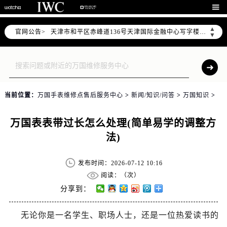
北京市东城区东长安街1号东方广场写字楼W3座6层602室（需提前预约）

北京市朝阳区建国门外大街甲6号华熙国际中心写字楼D座11层1102室（需提前预约）
▲
官网公告>
天津市和平区赤峰道136号天津国际金融中心写字楼26层2603室（需提前预约）
▼
上海市徐汇区虹桥路3号港汇中心写字楼2座37层3705室（需提前预约）
上海市黄浦区南京东路299号宏伊国际广场写字楼8层806室（需提前预约）
南京市秦淮区中山南路1号（新街口）南京中心写字楼22层C1-1室（需提前预约）
常州市新北区龙锦路1590号现代传媒中心写字楼5号楼10层1008室（需提前预约）
当前位置：
万国手表维修点售后服务中心
>
新闻/知识/问答
>
万国知识
>
徐州市鼓楼区淮海东路29号苏宁广场IFC国际金融中心写字楼35层3508室（需提前预约）
扬州市邗江区国展路29号星耀天地写字楼1号楼18层1803室（需提前预约）
万国表表带过长怎么处理(简单易学的调整方
盐城市盐都区世纪大道5号盐城金融城写字楼1号楼16层1604室（需提前预约）
法)
泰州市海陵区永定东路399号置地商务中心东塔写字楼（华润万象城）17层1706室（需提前预约）
宁波市江北区大闸南路500号来福士广场办公楼20层2009室（需提前预约）
发布时间：2026-07-12 10:16
杭州市上城区钱江路1366号华润大厦写字楼A座5层503-5室（需提前预约）
阅读：（
次）
金华市金东区东市南街777号金华万达广场写字楼4号楼22层2209室（需提前预约）
分享到：
绍兴市越城区胜利东路379号世茂天际中心写字楼8层805室（需提前预约）
无论你是一名学生、职场人士，还是一位热爱读书的
嘉兴市南湖区广益路705号嘉兴世界贸易中心写字楼A座13层1304室（需提前预约）