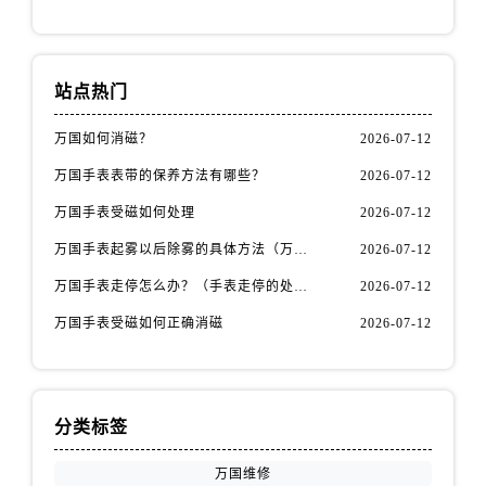
江苏省徐州市鼓楼区淮海东路29号苏宁广场IFC国际金融中心35层3508室万国售后服务中心（需提前预约）
江苏省盐城市盐都区世纪大道5号盐城金融城写字楼1号楼16层1604室万国售后服务中心（需提前预约）
江苏省扬州市邗江区国展路29号星耀天地写字楼1号楼18层1803室万国售后服务中心（需提前预约）
站点热门
江苏省镇江市京口区中山东路万国售后服务中心（需提前预约）
江西省抚州市临川区赣东大道万国售后服务中心（需提前预约）
万国如何消磁？
2026-07-12
江西省赣州市章贡区文清路万国售后服务中心（需提前预约）
万国手表表带的保养方法有哪些？
2026-07-12
江西省吉安市吉州区井冈山大道万国售后服务中心（需提前预约）
万国手表受磁如何处理
2026-07-12
江西省景德镇市珠山区珠山中路万国售后服务中心（需提前预约）
万国手表起雾以后除雾的具体方法（万国手表起雾解决办法）
2026-07-12
江西省九江市浔阳区浔阳路万国售后服务中心（需提前预约）
江西省南昌市红谷滩新区红谷中大道998号绿地双子塔（中央广场）A1座办公楼14层1407室万国售后服务中心（需提前预约）
万国手表走停怎么办？（手表走停的处理方法）
2026-07-12
江西省萍乡市安源区萍安北大道与康庄路交叉口万国售后服务中心（需提前预约）
万国手表受磁如何正确消磁
2026-07-12
江西省上饶市信州区滨江西路万国售后服务中心（需提前预约）
江西省新余市渝水区北湖西路万国售后服务中心（需提前预约）
江西省宜春市袁州区中山中路万国售后服务中心（需提前预约）
分类标签
江西省鹰潭市月湖区胜利东路万国售后服务中心（需提前预约）
山东省德州市德城区东风中路万国售后服务中心（需提前预约）
万国维修