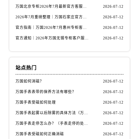
安徽省宿州市埇桥区人民中路万国售后服务中心（需提前预约）
万国北京专柜2026年7月最新官方客服热线｜门店信息及服务攻略发布
2026-07-12
安徽省铜陵市铜官区石城大道万国售后服务中心（需提前预约）
2026年7月重磅整理｜万国石家庄官方专柜服务电话&客户服务中心公告
2026-07-12
安徽省芜湖市镜湖区中山路步行街万国售后服务中心（需提前预约）
官方指南｜万国2026年7月惠州专柜客户服务热线与门店信息全攻略
2026-07-12
安徽省宣城市宣州区叠嶂西路万国售后服务中心（需提前预约）
福建省龙岩市新罗区九一南路万国售后服务中心（需提前预约）
官方通知｜2026年万国无锡专柜客户服务热线全新升级（附7月最新专柜信息汇总）
2026-07-12
福建省南平市建阳区人民西路万国售后服务中心（需提前预约）
福建省宁德市蕉城区天湖东路万国售后服务中心（需提前预约）
福建省莆田市城厢区霞林街道荔华东大道万国售后服务中心（需提前预约）
站点热门
福建省三明市三元区东乾二路万国售后服务中心（需提前预约）
福建省漳州市龙文区步港路万国售后服务中心（需提前预约）
万国如何消磁？
2026-07-12
江苏省常州市新北区龙锦路1590号现代传媒中心5号楼10层1008室万国售后服务中心（需提前预约）
万国手表表带的保养方法有哪些？
2026-07-12
江苏省淮安市清江浦区淮海北路万国售后服务中心（需提前预约）
万国手表受磁如何处理
2026-07-12
江苏省连云港市海州区通灌北路万国售后服务中心（需提前预约）
万国手表起雾以后除雾的具体方法（万国手表起雾解决办法）
2026-07-12
江苏省南京市秦淮区中山南路1号南京中心22层22-C1-C3室万国售后服务中心（需提前预约）
万国手表走停怎么办？（手表走停的处理方法）
2026-07-12
江苏省宿迁市宿城区西湖路万国售后服务中心（需提前预约）
江苏省泰州市海陵区永定东路399号置地商务中心东塔（华润万象城）17层1706室万国售后服务中心（需提前预约）
万国手表受磁如何正确消磁
2026-07-12