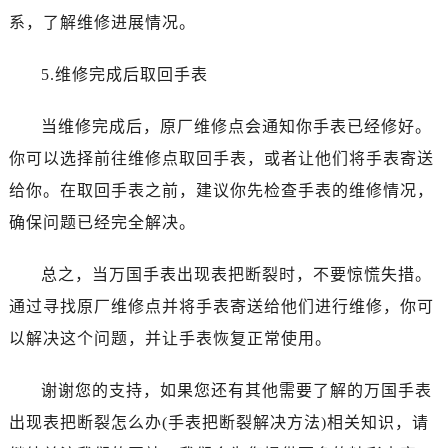
黑龙江省齐齐哈尔市龙沙区龙华路万国售后服务中心（需提前预约）
系，了解维修进展情况。
黑龙江省双鸭山市尖山区新兴大街万国售后服务中心（需提前预约）
黑龙江省绥化市北林区新华街与康庄路交叉口万国售后服务中心（需提前预约）
5.维修完成后取回手表
黑龙江省伊春市伊美区通河路万国售后服务中心（需提前预约）
吉林省白城市洮北区明仁南街万国售后服务中心（需提前预约）
当维修完成后，原厂维修点会通知你手表已经修好。
吉林省白山市浑江区浑江大街万国售后服务中心（需提前预约）
你可以选择前往维修点取回手表，或者让他们将手表寄送
吉林省吉林市船营区河南街万国售后服务中心（需提前预约）
给你。在取回手表之前，建议你先检查手表的维修情况，
吉林省辽源市龙山区人民大街万国售后服务中心（需提前预约）
确保问题已经完全解决。
吉林省梅河口市新华街道梅河大街万国售后服务中心（需提前预约）
吉林省四平市铁东区紫气大路与南九经街交汇处万国售后服务中心（需提前预约）
总之，当万国手表出现表把断裂时，不要惊慌失措。
吉林省松原市宁江区五环大街万国售后服务中心（需提前预约）
通过寻找原厂维修点并将手表寄送给他们进行维修，你可
吉林省通化市东昌区环通乡江南大街万国售后服务中心（需提前预约）
以解决这个问题，并让手表恢复正常使用。
吉林省延边市延吉市解放路万国售后服务中心（需提前预约）
辽宁省鞍山市铁东区站前街万国售后服务中心（需提前预约）
谢谢您的支持，如果您还有其他需要了解的万国手表
辽宁省本溪市平山区胜利路万国售后服务中心（需提前预约）
出现表把断裂怎么办(手表把断裂解决方法)相关知识，请
辽宁省朝阳市双塔区新华路万国售后服务中心（需提前预约）