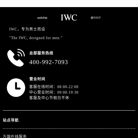
浙江省金华市金东区东市南街777号金华万达广场4号楼22楼2209室万国售后服务中心（需提前预约）
浙江省丽水市莲都区解放街万国售后服务中心（需提前预约）
浙江省宁波市江北区大闸南路500号来福士广场办公楼20层2009室万国售后服务中心（需提前预约）
浙江省衢州市柯城区上街万国售后服务中心（需提前预约）
IWC，专为男士而设
浙江省绍兴市越城区胜利东路379号世茂天际中心写字楼8层805室万国售后服务中心（需提前预约）
"The IWC, designed for men.”
浙江省舟山市定海区解放东路万国售后服务中心（需提前预约）
总部服务热线
澳门特别行政区大堂区议事亭前地（新马路）万国售后服务中心（需提前预约）
400-992-7093
澳门特别行政区风顺堂区南湾大马路万国售后服务中心（需提前预约）
澳门特别行政区花地玛堂区关闸广场万国售后服务中心（需提前预约）
营业时间
澳门特别行政区花王堂区大三巴商圈万国售后服务中心（需提前预约）
客服在线时间：08:00-22:00
澳门特别行政区嘉模堂区官也街万国售后服务中心（需提前预约）
中心营业时间：09:00-19:30
澳门省路氹城市金光大道万国售后服务中心（需提前预约）
客服及中心节假日不休
澳门特别行政区望德堂区塔石广场万国售后服务中心（需提前预约）
福建省福州市鼓楼区五四路128-1号恒力城写字楼15层03室万国售后服务中心（需提前预约）
站点导航
福建省厦门市思明区湖滨东路95号万象城华润大厦B座11层1104室万国售后服务中心（需提前预约）
广东省潮州市潮安区新风路与潮汕路交汇处万国售后服务中心（需提前预约）
万国在线服务