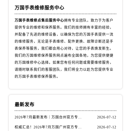
山西省阳泉市郊区平阳东街与新城大道交叉口万国售后服务中心（需提前预约）
万国手表维修服务中心
山西省运城市盐湖区河东街万国售后服务中心（需提前预约）
山西省长治市潞州区英雄中路万国售后服务中心（需提前预约）
万国手表维修点售后服务中心
拥有专业团队，致力于为客户
山西省太原市迎泽区迎泽街道解放路15号亨得利名表维修授权店3楼万国售后服务中心（需提前预约）
提供专业的维修和保养服务。我们的技师拥有丰富的经验，
并配备了先进的维修设备，以确保为您的万国手表提供一流
天津市和平区赤峰道136号天津国际金融中心26层2603室万国售后服务中心（需提前预约）
的维修服务，无论是手表维修、配件更换、故障诊断还是手
安徽省安庆市迎江区人民路万国售后服务中心（需提前预约）
表保养等服务，我们都会用心对待，让您的手表焕发新生。
安徽省蚌埠市蚌山区淮河路万国售后服务中心（需提前预约）
我们的万国维修保养服务网点遍布全国各地，为您提供便捷
安徽省亳州市谯城区魏武大道万国售后服务中心（需提前预约）
的万国维修中心选择。如果您有任何问题或需要维修服务，
安徽省池州市贵池区长江路万国售后服务中心（需提前预约）
请随时联系我们的客服团队，我们将全力以赴为您提供专业
安徽省滁州市琅琊区南谯北路万国售后服务中心（需提前预约）
的万国手表维修保养服务。
安徽省阜阳市颍州区颍州北路万国售后服务中心（需提前预约）
安徽省淮北市相山区淮海路万国售后服务中心（需提前预约）
安徽省淮南市田家庵区国庆中路万国售后服务中心（需提前预约）
最新发布
安徽省黄山市屯溪区黄山西路万国售后服务中心（需提前预约）
安徽省六安市金安区解放中路万国售后服务中心（需提前预约）
2026年7月最新发布｜万国台州官方专柜客户服务热线与专柜信息攻略
2026-07-12
安徽省马鞍山市雨山区湖南西路万国售后服务中心（需提前预约）
权威汇总！2026年7月万国广州官方专柜客户服务电话及门店名录
2026-07-12