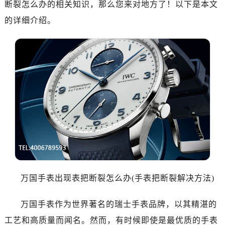
断裂怎么办的相关知识，那么您来对地方了！以下是本文
南昌市红谷滩新区红谷中大道998号绿地双子塔（中央广场）A1座办公楼14层07室（需提前预约）
济南市历下区经十路11111号华润中心写字楼（万象城）15层1508室（需提前预约）
的详细介绍。
广州市天河区天河路230号万菱汇国际中心写字楼A塔7层704室（需提前预约）
广州市越秀区环市东路371-375号世界贸易中心大厦南塔写字楼15层07室（需提前预约）
深圳市罗湖区深南东路5001号华润大厦写字楼17层1701室（需提前预约）
惠州市惠城区江北文昌一路7号华贸大厦写字楼1座30层05室（需提前预约）
厦门市思明区湖滨东路95号华润大厦写字楼B座11层1104室（需提前预约）
福州市鼓楼区五四路128-1号恒力城写字楼15层03室（需提前预约）
成都市锦江区人民东路6号SAC东原中心写字楼24层2406B室（需提前预约）
重庆市江北区观音桥步行街2号融恒时代广场写字楼9层902室（需提前预约）
长沙市芙蓉区定王台街道建湘路393号世茂环球金融中心写字楼（芙蓉广场）10层13室（需提前预约）
郑州市二七区铭功路10号华润大厦写字楼29层2905室（需提前预约）
太原市迎泽区解放路15号亨得利名表服务中心（品牌授权店）3层整层（需提前预约）
万国手表出现表把断裂怎么办(手表把断裂解决方法)
沈阳市沈河区中街路137号亨得利名表服务中心（品牌授权店）1层整层（需提前预约）
沈阳市沈河区中街路83号亨得利名表服务中心（品牌授权店）1层整层（需提前预约）
万国手表作为世界著名的瑞士手表品牌，以其精湛的
乌鲁木齐市天山区红山路26号时代广场（CCMALL）C座17层17-B（需提前预约）
工艺和高质量而闻名。然而，有时候即使是最优质的手表