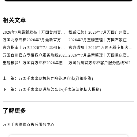
内蒙古自治区包头市青山区幸福路甲3号王府井百货名表维修万国售后服务中心（需提前预约）
内蒙古自治区赤峰市红山区哈达街万国售后服务中心（需提前预约）
内蒙古自治区鄂尔多斯市东胜区伊金霍洛街万国售后服务中心（需提前预约）
相关文章
内蒙古自治区呼伦贝尔市海拉尔区中央街万国售后服务中心（需提前预约）
2026年7月最新发布｜万国台州官方专柜客户服务热线与专柜信息攻略
权威汇总！2026年7月万国广州官方专柜客户服务电话及门店名录
内蒙古自治区通辽市科尔沁区明仁大街万国售后服务中心（需提前预约）
万国北京专柜2026年7月最新官方客服热线｜门店信息及服务攻略发布
2026年7月重磅整理｜万国石家庄官方专柜服务电话&客户服务中心公告
内蒙古自治区乌海市海勃湾区人民南路万国售后服务中心（需提前预约）
官方指南｜万国2026年7月惠州专柜客户服务热线与门店信息全攻略
官方通知｜2026年万国无锡专柜客户服务热线全新升级（附7月最新专柜信息汇总）
内蒙古自治区乌兰察布市集宁区恩和大街万国售后服务中心（需提前预约）
万国台州官方专柜客户服务热线2026年7月最新公告｜专柜信息权威核验
2026年7月最新整理｜万国重庆官方专柜名录+客服电话，门店信息大公开
内蒙古自治区锡林郭勒盟市锡林浩特市光明街与额尔敦路交叉口万国售后服务中心（需提前预约）
重磅核验！万国官方专柜2026年惠州客户服务热线与门店信息（7月最新）
万国台州官方专柜客户服务热线2026年7月最新通告｜专柜信息权威发布
内蒙古自治区兴安盟市乌兰浩特市兴安大街万国售后服务中心（需提前预约）
上一篇：
万国手表出现机芯异响处理方法(详细步骤)
山西省大同市平城区迎宾街万国售后服务中心（需提前预约）
山西省晋城市城区黄华街万国售后服务中心（需提前预约）
下一篇：
万国手表出现进灰怎么办(手表清洁绝招大揭秘)
山西省晋中市榆次区顺城街万国售后服务中心（需提前预约）
山西省临汾市尧都区解放路万国售后服务中心（需提前预约）
了解更多
山西省吕梁市离石区永宁中路与建设街交叉口万国售后服务中心（需提前预约）
山西省朔州市朔城区怡西路与鄯阳西街交汇处万国售后服务中心（需提前预约）
万国手表维修点售后服务中心
山西省忻州市忻府区和平东街与七一南路交叉口万国售后服务中心（需提前预约）