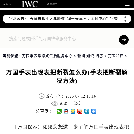
北京市东城区东长安街1号东方广场写字楼W3座6层602室（需提前预约）

北京市朝阳区建国门外大街甲6号华熙国际中心写字楼D座11层1102室（需提前预约）
▲
官网公告>
天津市和平区赤峰道136号天津国际金融中心写字楼26层2603室（需提前预约）
▼
上海市徐汇区虹桥路3号港汇中心写字楼2座37层3705室（需提前预约）
上海市黄浦区南京东路299号宏伊国际广场写字楼8层806室（需提前预约）
南京市秦淮区中山南路1号（新街口）南京中心写字楼22层C1-1室（需提前预约）
常州市新北区龙锦路1590号现代传媒中心写字楼5号楼10层1008室（需提前预约）
当前位置：
万国手表维修点售后服务中心
>
新闻/知识/问答
>
万国知识
>
徐州市鼓楼区淮海东路29号苏宁广场IFC国际金融中心写字楼35层3508室（需提前预约）
扬州市邗江区国展路29号星耀天地写字楼1号楼18层1803室（需提前预约）
万国手表出现表把断裂怎么办(手表把断裂解
盐城市盐都区世纪大道5号盐城金融城写字楼1号楼16层1604室（需提前预约）
决方法)
泰州市海陵区永定东路399号置地商务中心东塔写字楼（华润万象城）17层1706室（需提前预约）
宁波市江北区大闸南路500号来福士广场办公楼20层2009室（需提前预约）
发布时间：2026-07-12 10:16
杭州市上城区钱江路1366号华润大厦写字楼A座5层503-5室（需提前预约）
阅读：（
次）
金华市金东区东市南街777号金华万达广场写字楼4号楼22层2209室（需提前预约）
分享到：
绍兴市越城区胜利东路379号世茂天际中心写字楼8层805室（需提前预约）
【
万国保养
】如果您想进一步了解万国手表出现表把
嘉兴市南湖区广益路705号嘉兴世界贸易中心写字楼A座13层1304室（需提前预约）