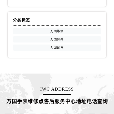
江苏省徐州市鼓楼区淮海东路29号苏宁广场IFC国际金融中心35层3508室万国售后服务中心（需提前预约）
江苏省盐城市盐都区世纪大道5号盐城金融城写字楼1号楼16层1604室万国售后服务中心（需提前预约）
江苏省扬州市邗江区国展路29号星耀天地写字楼1号楼18层1803室万国售后服务中心（需提前预约）
分类标签
江苏省镇江市京口区中山东路万国售后服务中心（需提前预约）
江西省抚州市临川区赣东大道万国售后服务中心（需提前预约）
万国维修
江西省赣州市章贡区文清路万国售后服务中心（需提前预约）
万国保养
江西省吉安市吉州区井冈山大道万国售后服务中心（需提前预约）
万国配件
江西省景德镇市珠山区珠山中路万国售后服务中心（需提前预约）
江西省九江市浔阳区浔阳路万国售后服务中心（需提前预约）
江西省南昌市红谷滩新区红谷中大道998号绿地双子塔（中央广场）A1座办公楼14层1407室万国售后服务中心（需提前预约）
江西省萍乡市安源区萍安北大道与康庄路交叉口万国售后服务中心（需提前预约）
江西省上饶市信州区滨江西路万国售后服务中心（需提前预约）
江西省新余市渝水区北湖西路万国售后服务中心（需提前预约）
IWC ADDRESS
江西省宜春市袁州区中山中路万国售后服务中心（需提前预约）
万国手表维修点售后服务中心地址电话查询
江西省鹰潭市月湖区胜利东路万国售后服务中心（需提前预约）
山东省德州市德城区东风中路万国售后服务中心（需提前预约）