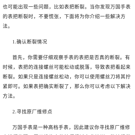
温州市鹿城区锦绣路1067号置信广场10层1015室（需提前预约）
也可能出现一些问题，比如表把断裂。当你发现万国手表
哈尔滨市道里区友谊西路600号富力中心T2座写字楼29层03室（需提前预约）
的表把断裂时，不要慌张，下面将为你介绍一些解决方
大连市中山区人民路15号国际金融大厦7层G室（需提前预约）
法。
佛山市禅城区季华五路57号万科金融中心C座12层1205室（需提前预约）
东莞市东城街道鸿福东路1号民盈国贸中心T1写字楼9层907室（需提前预约）
1.确认断裂情况
无锡市梁溪区人民中路139号恒隆广场写字楼1座11层1104室（需提前预约）
南通市崇川区工农路57号圆融广场写字楼16层1603室（需提前预约）
首先，你需要仔细观察手表的表把是否真的断裂。有
苏州市苏州工业园区星港街199号苏州中心办公楼C座22层08室（需提前预约）
时候，表把的连接螺丝可能松动或脱落，导致表把看起来
武汉市江汉区解放大道686号世界贸易大厦38层09室（需提前预约）
断裂。如果只是连接螺丝松动，你可以使用螺丝刀将其拧
南宁市青秀区金湖路59号地王大厦12楼1224室（需提前预约）
紧即可。如果表把确实断裂了，那么你可以考虑以下解决
合肥市蜀山区潜山路111号万象城华润大厦B座12楼03室（需提前预约）
泉州市丰泽区宝洲路729号浦西万达中心写字楼A座7楼709室（需提前预约）
方法。
青岛市南区山东路6号华润大厦B座22层04室（需提前预约）
2.寻找原厂维修点
烟台市芝罘区胜利路139号万达金融中心A座907室（需提前预约）
长春市朝阳区西安大路727号中银大厦A座(旺进大厦)18层09室（需提前预约）
万国手表是一种高档手表，因此建议你寻找原厂维修
贵阳市南明区都司高架桥路33号亨特国际金融中心14楼14D（需提前预约）