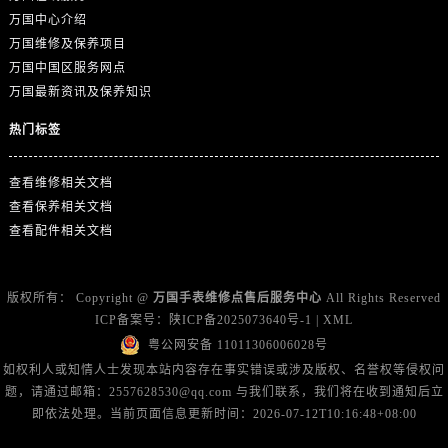
广东省广州市天河区天河路230号万菱汇国际中心A塔7层704室万国售后服务中心（需提前预约）
万国中心介绍
广东省广州市越秀区环市东路371-375号世界贸易中心大厦南塔15层1507室万国售后服务中心（需提前预约）
万国维修及保养项目
广东省河源市源城区越王大道万国售后服务中心（需提前预约）
万国中国区服务网点
广东省惠州市惠城区江北文昌一路7号华贸大厦1座30层3005室万国售后服务中心（需提前预约）
万国最新资讯及保养知识
广东省江门市蓬江区广场西路万国售后服务中心（需提前预约）
热门标签
广东省揭阳市榕城进贤门步行街万国售后服务中心（需提前预约）
广东省茂名市电白区水东街道迎宾大道万国售后服务中心（需提前预约）
查看维修相关文档
广东省梅州市梅江区金燕大道万国售后服务中心（需提前预约）
查看保养相关文档
广东省清远市清城区湖西路万国售后服务中心（需提前预约）
查看配件相关文档
广东省汕头市龙湖区长平路万国售后服务中心（需提前预约）
广东省汕尾市城区香洲街道园林社区翠园街万国售后服务中心（需提前预约）
版权所有：
Copyright @
万国手表维修点售后服务中心
All Rights Reserved
广东省韶关市武江区芙蓉新区与老城中心交汇处万国售后服务中心（需提前预约）
ICP备案号：
陕ICP备2025073640号-1
|
XML
广东省深圳市罗湖区深南东路5001号华润大厦17层1701室万国售后服务中心（需提前预约）
粤公网安备 11011306006028号
如权利人或知情人士发现本站内容存在事实错误或涉及版权、名誉权等侵权问
广东省阳江市江城区东风一路万国售后服务中心（需提前预约）
题，请通过邮箱：2557628530@qq.com 与我们联系，我们将在收到通知后立
广东省云浮市云城区金山路万国售后服务中心（需提前预约）
即依法处理。当前页面信息更新时间：2026-07-12T10:16:48+08:00
广东省湛江市赤坎区观海北路万国售后服务中心（需提前预约）