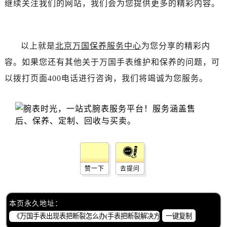
继续关注我们的网站，我们会为您提供更多的精彩内容。
辽宁省丹东市振兴区七经街万国售后服务中心（需提前预约）
辽宁省抚顺市新抚区东一路万国售后服务中心（需提前预约）
辽宁省阜新市海州区解放大街万国售后服务中心（需提前预约）
以上就是
北京万国保养服务中心
为您分享的精彩内
辽宁省葫芦岛市连山区中央路万国售后服务中心（需提前预约）
辽宁省锦州市古塔区中央大街万国售后服务中心（需提前预约）
容。如果您还有其他关于万国手表维护和保养的问题，可
辽宁省辽阳市白塔区新运大街万国售后服务中心（需提前预约）
以拨打页面400电话进行咨询，我们将竭诚为您服务。
辽宁省盘锦市兴隆台区石油大街万国售后服务中心（需提前预约）
辽宁省铁岭市银州区南马路万国售后服务中心（需提前预约）
辽宁省营口市站前区市府路与渤海大街交叉口万国售后服务中心（需提前预约）
辽宁省沈阳市沈河区中街路137号亨得利名表维修授权店1楼万国售后服务中心（需提前预约）
辽宁省沈阳市沈河区中街路83号亨得利名表维修授权店1楼万国售后服务中心（需提前预约）
北京市朝阳区建国门外大街甲6号华熙国际中心D座11层1102室万国售后服务中心（需提前预约）
赞一下
去提问
北京市东城区东长安街1号王府井东方广场W3座6层602室万国售后服务中心（需提前预约）
河北省保定市竞秀区朝阳北大街北国先天下万国售后服务中心（需提前预约）
内蒙古自治区阿拉善盟市左旗土尔扈特大街万国售后服务中心（需提前预约）
本页永久地址：
一键复制
内蒙古自治区巴彦淖尔市临河区新华街万国售后服务中心（需提前预约）