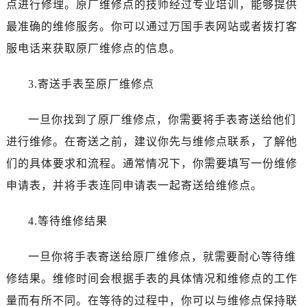
点进行修理。原厂维修点的技师经过专业培训，能够提供
昆明市盘龙区北京路928号同德昆明广场写字楼10层06室（需提前预约）
石家庄市长安区中山东路39号勒泰中心写字楼B座13层07室（需提前预约）
最准确的维修服务。你可以通过万国手表网站或者拨打客
西安市碑林区南关正街88号华侨城长安国际中心E座6楼10室（需提前预约）
服电话来获取原厂维修点的信息。
海口市龙华区金贸东路5号海口华润大厦B座17层1707室（需提前预约）
唐山市路南区新华东道100号万达广场写字楼A座10层1002室（需提前预约）
3.寄送手表至原厂维修点
台州市椒江区东海大道1800号腾达中心东1幢20楼2002室（需提前预约）
一旦你找到了原厂维修点，你需要将手表寄送给他们
内蒙古自治区呼和浩特市玉泉区大学西街70号华润万象城写字楼（鄂尔多斯大厦）23层2326室（需提前预约）
甘肃省兰州市七里河区西津西路16号兰州中心写字楼21层2102室（需提前预约）
进行维修。在寄送之前，建议你先与维修点联系，了解他
重庆市解放碑渝中区民权路28号英利国际金融中心写字楼20层01室（需提前预约）
们的具体要求和流程。通常情况下，你需要填写一份维修
黑龙江省大庆市萨尔图区会战大街万国售后服务中心（需提前预约）
申请表，并将手表连同申请表一起寄送给维修点。
黑龙江省鹤岗市向阳区红军路万国售后服务中心（需提前预约）
黑龙江省黑河市爱辉区中央街万国售后服务中心（需提前预约）
4.等待维修结果
黑龙江省鸡西市鸡冠区红军路万国售后服务中心（需提前预约）
黑龙江省佳木斯市向阳区长安路万国售后服务中心（需提前预约）
一旦你将手表寄送给原厂维修点，就需要耐心等待维
黑龙江省牡丹江市东安区太平路万国售后服务中心（需提前预约）
修结果。维修时间会根据手表的具体情况和维修点的工作
黑龙江省七台河市桃山区大同街万国售后服务中心（需提前预约）
量而有所不同。在等待的过程中，你可以与维修点保持联