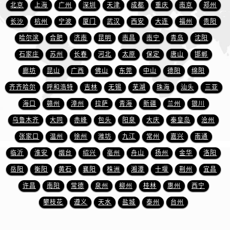
山东省东营市东营区济南路万国售后服务中心（需提前预约）
北京
上海
广州
深圳
天津
成都
重庆
南京
郑州
山东省济南市历下区经十路11111号华润中心写字楼（万象城）15层1508室万国售后服务中心（需提前预约）
长沙
杭州
宁波
厦门
武汉
西安
大连
福州
贵阳
山东省济宁市任城区太白楼路万国售后服务中心（需提前预约）
哈尔滨
合肥
济南
昆明
南昌
南宁
青岛
沈阳
山东省莱芜市文化南路8号银座商城名表维修一楼名表维修万国售后服务中心（需提前预约）
石家庄
苏州
长春
河北
太原
保定
唐山
邯郸
山东省临沂市兰山区解放路万国售后服务中心（需提前预约）
廊坊
昆山
广西
佛山
东莞
中山
德阳
绵阳
山东省日照市东港区烟台路万国售后服务中心（需提前预约）
齐齐哈尔
呼和浩特
吉林
无锡
芜湖
珠海
汕头
三亚
山东省泰安市泰山区财源街道泰山大街万国售后服务中心（需提前预约）
海口
赣州
漳州
拉萨
青海
新疆
兰州
银川
山东省威海市环翠区新威海路89号振华商厦一楼名表维修万国售后服务中心（需提前预约）
山东省潍坊市奎文区东风东街万国售后服务中心（需提前预约）
乌鲁木齐
大同
赤峰
包头
阳泉
大庆
秦皇岛
沧州
山东省枣庄市滕州市北辛路与善国路交叉口万国售后服务中心（需提前预约）
张家口
温州
徐州
潍坊
九江
常州
嘉兴
南通
山东省淄博市张店区金晶大道万国售后服务中心（需提前预约）
临沂
淮安
烟台
绍兴
亳州
舟山
扬州
金华
洛阳
上海市黄浦区南京东路299号宏伊国际广场写字楼8层806室万国售后服务中心（需提前预约）
岳阳
衡阳
黄石
襄阳
株洲
湘潭
十堰
荆州
宜昌
上海市徐汇区虹桥路3号港汇中心2座37层3705室万国售后服务中心（需提前预约）
许昌
南阳
常德
泉州
柳州
桂林
惠州
西宁
浙江省杭州市上城区钱江路1366号华润大厦A座5层503-5室万国售后服务中心（需提前预约）
攀枝花
遵义
天水
盐城
泰州
台州
浙江省湖州市吴兴区劳动路万国售后服务中心（需提前预约）
浙江省嘉兴市南湖区广益路705号嘉兴世界贸易中心A座13层1304室万国售后服务中心（需提前预约）