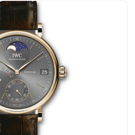
绿地双子塔（中央广场）A1座办公楼14层07室（需提前预约）
心写字楼（万象城）15层1508室（需提前预约）
际中心写字楼A塔7层704室（需提前预约）
世界贸易中心大厦南塔写字楼15层07室（需提前预约）
厦写字楼17层1701室（需提前预约）
厦写字楼1座30层05室（需提前预约）
字楼B座11层1104室（需提前预约）
写字楼15层03室（需提前预约）
心写字楼24层2406B室（需提前预约）
代广场写字楼9层902室（需提前预约）
号世茂环球金融中心写字楼（芙蓉广场）10层13室（需提前预约
楼29层2905室（需提前预约）
表服务中心（品牌授权店）3层整层（需提前预约）
表服务中心（品牌授权店）1层整层（需提前预约）
表服务中心（品牌授权店）1层整层（需提前预约）
（CCMALL）C座17层17-B（需提前预约）