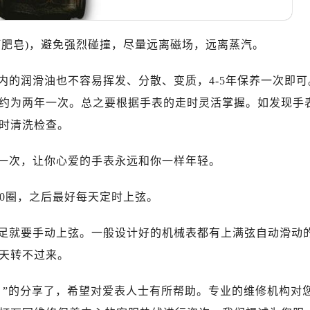
10层1015室（需提前预约）
心T2座写字楼29层03室（需提前预约）
厦7层G室（需提前预约）
打肥皂)，避免强烈碰撞，尽量远离磁场，远离蒸汽。
心C座12层1205室（需提前预约）
内的润滑油也不容易挥发、分散、变质，4-5年保养一次即可
中心T1写字楼9层907室（需提前预约）
写字楼1座11层1104室（需提前预约）
约为两年一次。总之要根据手表的走时灵活掌握。如发现手
楼16层1603室（需提前预约）
时清洗检查。
中心办公楼C座22层08室（需提前预约）
大厦38层09室（需提前预约）
一次，让你心爱的手表永远和你一样年轻。
楼1224室（需提前预约）
30圈，之后最好每天定时上弦。
大厦B座12楼03室（需提前预约）
心写字楼A座7楼709室（需提前预约）
足就要手动上弦。一般设计好的机械表都有上满弦自动滑动
2层04室（需提前预约）
天转不过来。
心A座907室（需提前预约）
A座(旺进大厦)18层09室（需提前预约）
？”的分享了，希望对爱表人士有所帮助。专业的维修机构对
国际金融中心14楼14D（需提前预约）