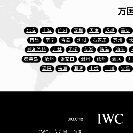
辽宁省丹东市振兴区七经街万国售后
万
辽宁省抚顺市新抚区东一路万国售后
辽宁省阜新市海州区解放大街万国售
辽宁省葫芦岛市连山区中央路万国售
北京
上海
广州
深圳
天津
成都
重庆
辽宁省锦州市古塔区中央大街万国售
南昌
南宁
青岛
沈阳
石家庄
苏州
辽宁省辽阳市白塔区新运大街万国售
呼和浩特
吉林
无锡
芜湖
珠海
汕头
辽宁省盘锦市兴隆台区石油大街万国
秦皇岛
沧州
张家口
温州
徐州
潍坊
九
辽宁省铁岭市银州区南马路万国售后
辽宁省营口市站前区市府路与渤海大
襄阳
株洲
湘潭
十堰
荆州
宜昌
辽宁省沈阳市沈河区中街路137号亨
辽宁省沈阳市沈河区中街路83号亨
北京市朝阳区建国门外大街甲6号华熙
北京市东城区东长安街1号王府井东方
河北省保定市竞秀区朝阳北大街北国
内蒙古自治区阿拉善盟市左旗土尔扈
内蒙古自治区巴彦淖尔市临河区新华
IWC，专为男士而设