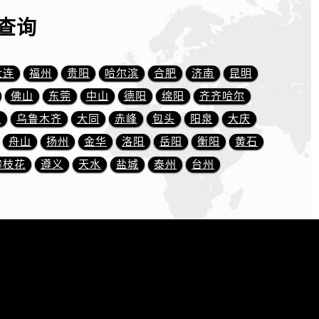
查询
大连
福州
贵阳
哈尔滨
合肥
济南
昆明
佛山
东莞
中山
德阳
绵阳
齐齐哈尔
川
乌鲁木齐
大同
赤峰
包头
阳泉
大庆
舟山
扬州
金华
洛阳
岳阳
衡阳
黄石
攀枝花
遵义
天水
盐城
泰州
台州