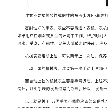
温州市鹿城区锦绣路1067号置信广场
哈尔滨市道里区友谊西路600号富力中
大连市中山区人民路15号国际金融大
注意不要接触酸性或碱性的东西(比如带着表
佛山市禅城区季华五路57号万科金融中
密封性好的手表，灰尘不容易进入表机，表机
东莞市东城街道鸿福东路1号民盈国贸
无锡市梁溪区人民中路139号恒隆广场
如果用户在潮湿或多尘的环境中工作，维护时间大
南通市崇川区工农路57号圆融广场写字
遇水、受潮、有磁性、误差大或敲击时停转，应及
苏州市苏州工业园区星港街199号苏州
武汉市江汉区解放大道686号世界贸易
机械表要定期上油，可以两年上一次油，保养
南宁市青秀区金湖路59号地王大厦12
手动上弦的机械表，建议第一次手动上弦20~
合肥市蜀山区潜山路111号万象城华润
泉州市丰泽区宝洲路729号浦西万达中
而自动上弦的机械表主要靠手臂运动，上弦不
青岛市南区山东路6号华润大厦B座2
设计，避免手表的发条过紧而断裂。所以，发条一
烟台市芝罘区胜利路139号万达金融中
长春市朝阳区西安大路727号中银大厦
以上就是关于“万国手表不佩戴应该怎么保养
贵阳市南明区都司高架桥路33号亨特