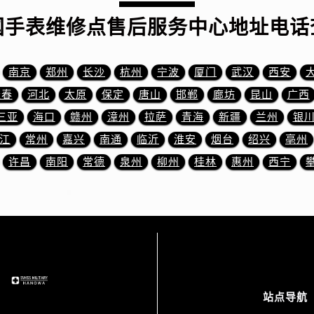
服务中心（需提前预约）
国手表维修点售后服务中心地址电话
服务中心（需提前预约）
后服务中心（需提前预约）
后服务中心（需提前预约）
南京
郑州
长沙
杭州
宁波
厦门
武汉
西安
后服务中心（需提前预约）
长春
河北
太原
保定
唐山
邯郸
廊坊
昆山
广西
后服务中心（需提前预约）
三亚
海口
赣州
漳州
拉萨
青海
新疆
兰州
银
售后服务中心（需提前预约）
江
常州
嘉兴
南通
临沂
淮安
烟台
绍兴
亳州
服务中心（需提前预约）
街交叉口万国售后服务中心（需提前预约）
许昌
南阳
常德
泉州
柳州
桂林
惠州
西宁
得利名表维修授权店1楼万国售后服务中心（需提前预约）
得利名表维修授权店1楼万国售后服务中心（需提前预约）
国际中心D座11层1102室万国售后服务中心（需提前预约）
广场W3座6层602室万国售后服务中心（需提前预约）
先天下万国售后服务中心（需提前预约）
特大街万国售后服务中心（需提前预约）
站点导航
街万国售后服务中心（需提前预约）