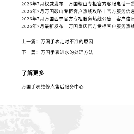
黑龙江省齐齐哈尔市龙沙区龙华路万
黑龙江省双鸭山市尖山区新兴大街万
黑龙江省绥化市北林区新华街与康庄
黑龙江省伊春市伊美区通河路万国售
吉林省白城市洮北区明仁南街万国售
上一篇：
万国手表走时不准的原因
吉林省白山市浑江区浑江大街万国售
吉林省吉林市船营区河南街万国售后
下一篇：
万国手表进水的处理方法
吉林省辽源市龙山区人民大街万国售
吉林省梅河口市新华街道梅河大街万
了解更多
吉林省四平市铁东区紫气大路与南九
吉林省松原市宁江区五环大街万国售
万国手表维修点售后服务中心
吉林省通化市东昌区环通乡江南大街
吉林省延边市延吉市解放路万国售后
辽宁省鞍山市铁东区站前街万国售后
辽宁省本溪市平山区胜利路万国售后
辽宁省朝阳市双塔区新华路万国售后