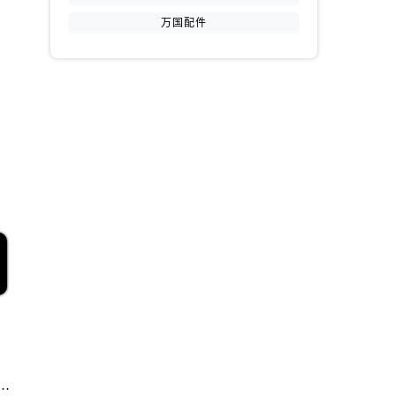
万国配件
提前预约）
中心｜服务电话及全部网点地址权威信息通告（2026年7月最新）