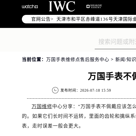
北京市东城区东长安街1号东方广场写
北京市朝阳区建国门外大街甲6号华熙
官网公告>
天津市和平区赤峰道136号天津国际金
上海市徐汇区虹桥路3号港汇中心写字楼
上海市黄浦区南京东路299号宏伊国
南京市秦淮区中山南路1号（新街口）
常州市新北区龙锦路1590号现代传媒
当前位置：
万国手表维修点售后服务中心
>
新闻/知识
徐州市鼓楼区淮海东路29号苏宁广场I
扬州市邗江区国展路29号星耀天地写字
万国手表不
盐城市盐都区世纪大道5号盐城金融城写
泰州市海陵区永定东路399号置地商
发布时间：2026-07-18 15:59
宁波市江北区大闸南路500号来福士广
杭州市上城区钱江路1366号华润大厦
万国维修
中心分享：“万国手表不佩戴应该怎
金华市金东区东市南街777号金华万达
的。如果它们长时间不运转，里面的齿轮和擒纵系
绍兴市越城区胜利东路379号世茂天
表，走时误差一般会更大。
嘉兴市南湖区广益路705号嘉兴世界贸