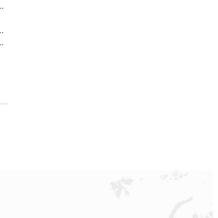
026年7月最新整理，门店信息权威发布
方通知
务热线攻略｜最新门店信息与客服电话全收录
方专柜客服电话更新：7月最新信息公布