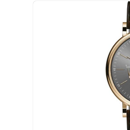
南昌市红谷滩新区红谷中大道998号
济南市历下区经十路11111号华润中
广州市天河区天河路230号万菱汇国
广州市越秀区环市东路371-375号
深圳市罗湖区深南东路5001号华润大
惠州市惠城区江北文昌一路7号华贸大
厦门市思明区湖滨东路95号华润大厦写
福州市鼓楼区五四路128-1号恒力城
成都市锦江区人民东路6号SAC东原中
重庆市江北区观音桥步行街2号融恒时
长沙市芙蓉区定王台街道建湘路393
郑州市二七区铭功路10号华润大厦写字
太原市迎泽区解放路15号亨得利名
沈阳市沈河区中街路137号亨得利名
沈阳市沈河区中街路83号亨得利名
乌鲁木齐市天山区红山路26号时代广场