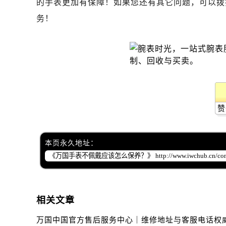
的手表更加有保障！如果您还有其它问题，可以拨
昆明市盘龙区北京路928号同德昆明
石家庄市长安区中山东路39号勒泰中
务！
西安市碑林区南关正街88号华侨城长
海口市龙华区金贸东路5号海口华润大厦
唐山市路南区新华东道100号万达广场
台州市椒江区东海大道1800号腾达中
内蒙古自治区呼和浩特市玉泉区大学西
甘肃省兰州市七里河区西津西路16号兰
赞
重庆市解放碑渝中区民权路28号英利
黑龙江省大庆市萨尔图区会战大街万
本页永久地址：
黑龙江省鹤岗市向阳区红军路万国售
黑龙江省黑河市爱辉区中央街万国售
黑龙江省鸡西市鸡冠区红军路万国售
黑龙江省佳木斯市向阳区长安路万国
相关文章
黑龙江省牡丹江市东安区太平路万国
黑龙江省七台河市桃山区大同街万国