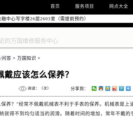
字楼W3座6层602室（需提前预约）
首页
服务项目
网点大全
国际中心写字楼D座11层1102室（需提前预约）
融中心写字楼26层2603室（需提前预约）
2座37层3705室（需提前预约）
际广场写字楼8层806室（需提前预约）
南京中心写字楼22层C1-1室（需提前预约）
中心写字楼5号楼10层1008室（需提前预约）
/问答
>
万国知识
>
FC国际金融中心写字楼35层3508室（需提前预约）
楼1号楼18层1803室（需提前预约）
佩戴应该怎么保养？
字楼1号楼16层1604室（需提前预约）
务中心东塔写字楼（华润万象城）17层1706室（需提前预约）
阅读：（
次）
分享到：
场办公楼20层2009室（需提前预约）
写字楼A座5层503-5室（需提前预约）
么保养？”经常不佩戴机械表不利于手表的保养。机械表是上
广场写字楼4号楼22层2209室（需提前预约）
统就得不到均匀适当的润滑。随着时间的增加，常年不戴的
际中心写字楼8层805室（需提前预约）
易中心写字楼A座13层1304室（需提前预约）