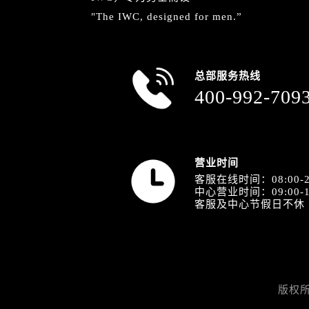
内蒙古自治区包头市青山区幸福路甲
"The IWC, designed for men.”
内蒙古自治区赤峰市红山区哈达街万
内蒙古自治区鄂尔多斯市东胜区伊金
内蒙古自治区呼伦贝尔市海拉尔区中
总部服务热线
内蒙古自治区通辽市科尔沁区明仁大
400-992-709
内蒙古自治区乌海市海勃湾区人民南
内蒙古自治区乌兰察布市集宁区恩和
内蒙古自治区锡林郭勒盟市锡林浩特
内蒙古自治区兴安盟市乌兰浩特市兴
营业时间
山西省大同市平城区迎宾街万国售后
客服在线时间：08:00-2
中心营业时间：09:00-1
山西省晋城市城区黄华街万国售后服
客服及中心节假日不休
山西省晋中市榆次区顺城街万国售后
山西省临汾市尧都区解放路万国售后
山西省吕梁市离石区永宁中路与建设
山西省朔州市朔城区怡西路与鄯阳西
版权
山西省忻州市忻府区和平东街与七一