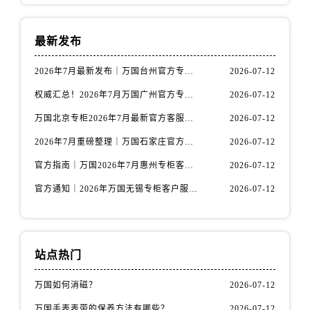
江西省抚州市临川区赣东大道万国售后服务中心（需提前预约）
江西省赣州市章贡区文清路万国售后服务中心（需提前预约）
最新发布
江西省吉安市吉州区井冈山大道万国售后服务中心（需提前预约）
江西省景德镇市珠山区珠山中路万国售后服务中心（需提前预约）
2026年7月最新发布｜万国台州官方专柜客户服务热线与专柜信息攻略
2026-07-12
江西省九江市浔阳区浔阳路万国售后服务中心（需提前预约）
权威汇总！2026年7月万国广州官方专柜客户服务电话及门店名录
2026-07-12
江西省南昌市红谷滩新区红谷中大道998号绿地双子塔（中央广场）A1座办公楼14层1407室万国售后服务中心（需提前预约）
万国北京专柜2026年7月最新官方客服热线｜门店信息及服务攻略发布
2026-07-12
江西省萍乡市安源区萍安北大道与康庄路交叉口万国售后服务中心（需提前预约）
江西省上饶市信州区滨江西路万国售后服务中心（需提前预约）
2026年7月重磅整理｜万国石家庄官方专柜服务电话&客户服务中心公告
2026-07-12
江西省新余市渝水区北湖西路万国售后服务中心（需提前预约）
官方指南｜万国2026年7月惠州专柜客户服务热线与门店信息全攻略
2026-07-12
江西省宜春市袁州区中山中路万国售后服务中心（需提前预约）
官方通知｜2026年万国无锡专柜客户服务热线全新升级（附7月最新专柜信息汇总）
2026-07-12
江西省鹰潭市月湖区胜利东路万国售后服务中心（需提前预约）
山东省德州市德城区东风中路万国售后服务中心（需提前预约）
山东省东营市东营区济南路万国售后服务中心（需提前预约）
站点热门
山东省济南市历下区经十路11111号华润中心写字楼（万象城）15层1508室万国售后服务中心（需提前预约）
山东省济宁市任城区太白楼路万国售后服务中心（需提前预约）
万国如何消磁？
2026-07-12
山东省莱芜市文化南路8号银座商城名表维修一楼名表维修万国售后服务中心（需提前预约）
万国手表表带的保养方法有哪些？
2026-07-12