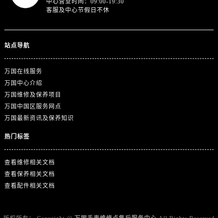
中心营业时间：09:00-19:30
广西壮族自治区防城港市港口区金花茶大道万国售后服务中心（需提前预约）
客服及中心节假日不休
广西壮族自治区贵港市港北区港城街道布山大道与仙衣路交叉口万国售后服务中心（需提前预约）
广西壮族自治区桂林市秀峰区红岭路万国售后服务中心（需提前预约）
广西壮族自治区河池市金城江区金城江街道朝阳路万国售后服务中心（需提前预约）
站点导航
广西壮族自治区贺州市八步区城东街道灵峰南路万国售后服务中心（需提前预约）
万国在线服务
广西壮族自治区来宾市兴宾区桂中大道万国售后服务中心（需提前预约）
万国中心介绍
广西壮族自治区柳州市城中区中山中路万国售后服务中心（需提前预约）
万国维修及保养项目
广西壮族自治区钦州市钦南区金海湾东大街万国售后服务中心（需提前预约）
万国中国区服务网点
广西壮族自治区梧州市万秀区龙湖镇高旺路万国售后服务中心（需提前预约）
万国最新资讯及保养知识
广西壮族自治区玉林市玉州区金玉路万国售后服务中心（需提前预约）
热门标签
海南省儋州市儋州市那大镇兰洋北路万国售后服务中心（需提前预约）
海南省东方市八所镇解放西路万国售后服务中心（需提前预约）
查看维修相关文档
海南省琼海市嘉积镇东风路万国售后服务中心（需提前预约）
查看保养相关文档
海南省三沙市西沙区西沙群岛永兴岛北京路万国售后服务中心（需提前预约）
查看配件相关文档
海南省三亚市吉阳区迎宾路万国售后服务中心（需提前预约）
海南省万宁市万城镇解放路万国售后服务中心（需提前预约）