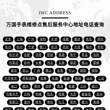
浙江省绍兴市越城区胜利东路379号世茂天际中心写字楼8层805室万国售后服务中心（需提前预约）
浙江省舟山市定海区解放东路万国售后服务中心（需提前预约）
IWC ADDRESS
澳门特别行政区大堂区议事亭前地（新马路）万国售后服务中心（需提前预约）
澳门特别行政区风顺堂区南湾大马路万国售后服务中心（需提前预约）
万国手表维修点售后服务中心地址电话查询
澳门特别行政区花地玛堂区关闸广场万国售后服务中心（需提前预约）
澳门特别行政区花王堂区大三巴商圈万国售后服务中心（需提前预约）
北京
上海
广州
深圳
天津
成都
重庆
南京
郑州
澳门特别行政区嘉模堂区官也街万国售后服务中心（需提前预约）
长沙
杭州
宁波
厦门
武汉
西安
大连
福州
贵阳
澳门省路氹城市金光大道万国售后服务中心（需提前预约）
哈尔滨
合肥
济南
昆明
南昌
南宁
青岛
沈阳
澳门特别行政区望德堂区塔石广场万国售后服务中心（需提前预约）
石家庄
苏州
长春
河北
太原
保定
唐山
邯郸
福建省福州市鼓楼区五四路128-1号恒力城写字楼15层03室万国售后服务中心（需提前预约）
福建省厦门市思明区湖滨东路95号万象城华润大厦B座11层1104室万国售后服务中心（需提前预约）
廊坊
昆山
广西
佛山
东莞
中山
德阳
绵阳
广东省潮州市潮安区新风路与潮汕路交汇处万国售后服务中心（需提前预约）
齐齐哈尔
呼和浩特
吉林
无锡
芜湖
珠海
汕头
三亚
广东省广州市天河区天河路230号万菱汇国际中心A塔7层704室万国售后服务中心（需提前预约）
海口
赣州
漳州
拉萨
青海
新疆
兰州
银川
广东省广州市越秀区环市东路371-375号世界贸易中心大厦南塔15层1507室万国售后服务中心（需提前预约）
乌鲁木齐
大同
赤峰
包头
阳泉
大庆
秦皇岛
沧州
广东省河源市源城区越王大道万国售后服务中心（需提前预约）
张家口
温州
徐州
潍坊
九江
常州
嘉兴
南通
广东省惠州市惠城区江北文昌一路7号华贸大厦1座30层3005室万国售后服务中心（需提前预约）