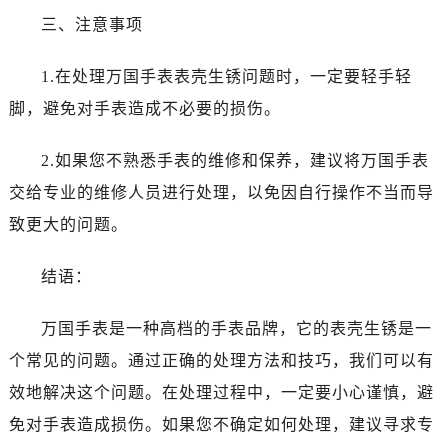
辽宁省锦州市古塔区中央大街万国售后服务中心（需提前预约）
三、注意事项
辽宁省辽阳市白塔区新运大街万国售后服务中心（需提前预约）
辽宁省盘锦市兴隆台区石油大街万国售后服务中心（需提前预约）
1.在处理万国手表表壳生锈问题时，一定要轻手轻
辽宁省铁岭市银州区南马路万国售后服务中心（需提前预约）
脚，避免对手表造成不必要的损伤。
辽宁省营口市站前区市府路与渤海大街交叉口万国售后服务中心（需提前预约）
辽宁省沈阳市沈河区中街路137号亨得利名表维修授权店1楼万国售后服务中心（需提前预约）
2.如果您不熟悉手表的维修和保养，建议将万国手表
辽宁省沈阳市沈河区中街路83号亨得利名表维修授权店1楼万国售后服务中心（需提前预约）
交给专业的维修人员进行处理，以免因自行操作不当而导
北京市朝阳区建国门外大街甲6号华熙国际中心D座11层1102室万国售后服务中心（需提前预约）
致更大的问题。
北京市东城区东长安街1号王府井东方广场W3座6层602室万国售后服务中心（需提前预约）
河北省保定市竞秀区朝阳北大街北国先天下万国售后服务中心（需提前预约）
结语：
内蒙古自治区阿拉善盟市左旗土尔扈特大街万国售后服务中心（需提前预约）
内蒙古自治区巴彦淖尔市临河区新华街万国售后服务中心（需提前预约）
万国手表是一种高档的手表品牌，它的表壳生锈是一
内蒙古自治区包头市青山区幸福路甲3号王府井百货名表维修万国售后服务中心（需提前预约）
个常见的问题。通过正确的处理方法和技巧，我们可以有
内蒙古自治区赤峰市红山区哈达街万国售后服务中心（需提前预约）
效地解决这个问题。在处理过程中，一定要小心谨慎，避
内蒙古自治区鄂尔多斯市东胜区伊金霍洛街万国售后服务中心（需提前预约）
免对手表造成损伤。如果您不确定如何处理，建议寻求专
内蒙古自治区呼伦贝尔市海拉尔区中央街万国售后服务中心（需提前预约）