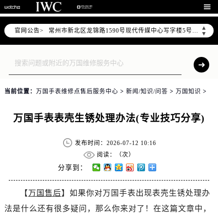
上海市黄浦区南京东路299号宏伊国际广场写字楼8层806室（需提前预约）

南京市秦淮区中山南路1号（新街口）南京中心写字楼22层C1-1室（需提前预约）
▲
官网公告>
常州市新北区龙锦路1590号现代传媒中心写字楼5号楼10层1008室（需提前预约）
▼
徐州市鼓楼区淮海东路29号苏宁广场IFC国际金融中心写字楼35层3508室（需提前预约）
扬州市邗江区国展路29号星耀天地写字楼1号楼18层1803室（需提前预约）
盐城市盐都区世纪大道5号盐城金融城写字楼1号楼16层1604室（需提前预约）
泰州市海陵区永定东路399号置地商务中心东塔写字楼（华润万象城）17层1706室（需提前预约）
当前位置：
万国手表维修点售后服务中心
>
新闻/知识/问答
>
万国知识
>
宁波市江北区大闸南路500号来福士广场办公楼20层2009室（需提前预约）
杭州市上城区钱江路1366号华润大厦写字楼A座5层503-5室（需提前预约）
万国手表表壳生锈处理办法(专业技巧分享)
金华市金东区东市南街777号金华万达广场写字楼4号楼22层2209室（需提前预约）
绍兴市越城区胜利东路379号世茂天际中心写字楼8层805室（需提前预约）
发布时间：2026-07-12 10:16
嘉兴市南湖区广益路705号嘉兴世界贸易中心写字楼A座13层1304室（需提前预约）
阅读：（
次）
南昌市红谷滩新区红谷中大道998号绿地双子塔（中央广场）A1座办公楼14层07室（需提前预约）
分享到：
济南市历下区经十路11111号华润中心写字楼（万象城）15层1508室（需提前预约）
【
万国售后
】如果你对万国手表出现表壳生锈处理办
广州市天河区天河路230号万菱汇国际中心写字楼A塔7层704室（需提前预约）
法是什么还有很多疑问，那么你来对了！在这篇文章中，
广州市越秀区环市东路371-375号世界贸易中心大厦南塔写字楼15层07室（需提前预约）