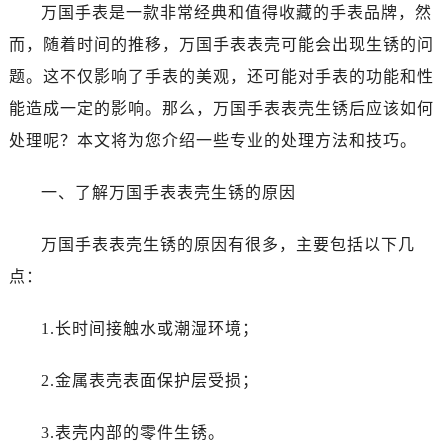
东莞市东城街道鸿福东路1号民盈国贸中心T1写字楼9层907室（需提前预约）
万国手表是一款非常经典和值得收藏的手表品牌，然
无锡市梁溪区人民中路139号恒隆广场写字楼1座11层1104室（需提前预约）
而，随着时间的推移，万国手表表壳可能会出现生锈的问
南通市崇川区工农路57号圆融广场写字楼16层1603室（需提前预约）
题。这不仅影响了手表的美观，还可能对手表的功能和性
苏州市苏州工业园区星港街199号苏州中心办公楼C座22层08室（需提前预约）
能造成一定的影响。那么，万国手表表壳生锈后应该如何
武汉市江汉区解放大道686号世界贸易大厦38层09室（需提前预约）
处理呢？本文将为您介绍一些专业的处理方法和技巧。
南宁市青秀区金湖路59号地王大厦12楼1224室（需提前预约）
合肥市蜀山区潜山路111号万象城华润大厦B座12楼03室（需提前预约）
一、了解万国手表表壳生锈的原因
泉州市丰泽区宝洲路729号浦西万达中心写字楼A座7楼709室（需提前预约）
青岛市南区山东路6号华润大厦B座22层04室（需提前预约）
万国手表表壳生锈的原因有很多，主要包括以下几
烟台市芝罘区胜利路139号万达金融中心A座907室（需提前预约）
点：
长春市朝阳区西安大路727号中银大厦A座(旺进大厦)18层09室（需提前预约）
贵阳市南明区都司高架桥路33号亨特国际金融中心14楼14D（需提前预约）
1.长时间接触水或潮湿环境；
昆明市盘龙区北京路928号同德昆明广场写字楼10层06室（需提前预约）
石家庄市长安区中山东路39号勒泰中心写字楼B座13层07室（需提前预约）
2.金属表壳表面保护层受损；
西安市碑林区南关正街88号华侨城长安国际中心E座6楼10室（需提前预约）
海口市龙华区金贸东路5号海口华润大厦B座17层1707室（需提前预约）
3.表壳内部的零件生锈。