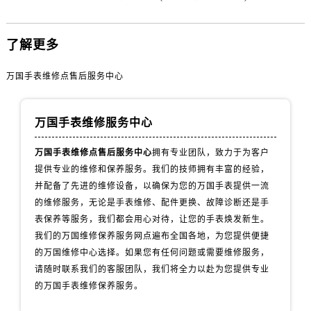
福建省龙岩市新罗区九一南路万国售后服务中心（需提前预约）
福建省南平市建阳区人民西路万国售后服务中心（需提前预约）
了解更多
福建省宁德市蕉城区天湖东路万国售后服务中心（需提前预约）
福建省莆田市城厢区霞林街道荔华东大道万国售后服务中心（需提前预约）
万国手表维修点售后服务中心
福建省三明市三元区东乾二路万国售后服务中心（需提前预约）
福建省漳州市龙文区步港路万国售后服务中心（需提前预约）
江苏省常州市新北区龙锦路1590号现代传媒中心5号楼10层1008室万国售后服务中心（需提前预约）
万国手表维修服务中心
江苏省淮安市清江浦区淮海北路万国售后服务中心（需提前预约）
万国手表维修点售后服务中心
拥有专业团队，致力于为客户
江苏省连云港市海州区通灌北路万国售后服务中心（需提前预约）
提供专业的维修和保养服务。我们的技师拥有丰富的经验，
江苏省南京市秦淮区中山南路1号南京中心22层22-C1-C3室万国售后服务中心（需提前预约）
并配备了先进的维修设备，以确保为您的万国手表提供一流
江苏省宿迁市宿城区西湖路万国售后服务中心（需提前预约）
的维修服务，无论是手表维修、配件更换、故障诊断还是手
江苏省泰州市海陵区永定东路399号置地商务中心东塔（华润万象城）17层1706室万国售后服务中心（需提前预约）
表保养等服务，我们都会用心对待，让您的手表焕发新生。
我们的万国维修保养服务网点遍布全国各地，为您提供便捷
江苏省徐州市鼓楼区淮海东路29号苏宁广场IFC国际金融中心35层3508室万国售后服务中心（需提前预约）
的万国维修中心选择。如果您有任何问题或需要维修服务，
江苏省盐城市盐都区世纪大道5号盐城金融城写字楼1号楼16层1604室万国售后服务中心（需提前预约）
请随时联系我们的客服团队，我们将全力以赴为您提供专业
江苏省扬州市邗江区国展路29号星耀天地写字楼1号楼18层1803室万国售后服务中心（需提前预约）
的万国手表维修保养服务。
江苏省镇江市京口区中山东路万国售后服务中心（需提前预约）