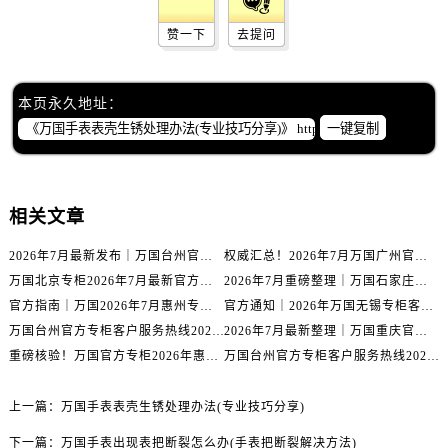
天津市和平区赤峰道136号天津国际金融中心26层2603室万国售后服务中心（需提前预约）
安徽省安庆市迎江区人民路万国售后服务中心（需提前预约）
赞一下
去提问
安徽省蚌埠市蚌山区淮河路万国售后服务中心（需提前预约）
安徽省亳州市谯城区魏武大道万国售后服务中心（需提前预约）
本页永久地址：
安徽省池州市贵池区长江路万国售后服务中心（需提前预约）
一键复制
安徽省滁州市琅琊区南谯北路万国售后服务中心（需提前预约）
安徽省阜阳市颍州区颍州北路万国售后服务中心（需提前预约）
安徽省淮北市相山区淮海路万国售后服务中心（需提前预约）
相关文章
安徽省淮南市田家庵区国庆中路万国售后服务中心（需提前预约）
2026年7月最新发布｜万国台州官方专柜客户服务热线与专柜信息攻略
权威汇总！2026年7月万国广州官方专柜客户服务电话及门店名录
安徽省黄山市屯溪区黄山西路万国售后服务中心（需提前预约）
万国北京专柜2026年7月最新官方客服热线｜门店信息及服务攻略发布
2026年7月重磅整理｜万国石家庄官方专柜服务电话&客户服务中心公告
安徽省六安市金安区解放中路万国售后服务中心（需提前预约）
官方指南｜万国2026年7月惠州专柜客户服务热线与门店信息全攻略
官方通知｜2026年万国无锡专柜客户服务热线全新升级（附7月最新专柜信息汇总）
安徽省马鞍山市雨山区湖南西路万国售后服务中心（需提前预约）
万国台州官方专柜客户服务热线2026年7月最新公告｜专柜信息权威核验
2026年7月最新整理｜万国重庆官方专柜名录+客服电话，门店信息大公开
安徽省宿州市埇桥区人民中路万国售后服务中心（需提前预约）
重磅核验！万国官方专柜2026年惠州客户服务热线与门店信息（7月最新）
万国台州官方专柜客户服务热线2026年7月最新通告｜专柜信息权威发布
安徽省铜陵市铜官区石城大道万国售后服务中心（需提前预约）
安徽省芜湖市镜湖区中山路步行街万国售后服务中心（需提前预约）
上一篇：
万国手表表壳生锈处理办法(专业技巧分享)
安徽省宣城市宣州区叠嶂西路万国售后服务中心（需提前预约）
下一篇：
万国手表出现表把断裂怎么办(手表把断裂解决方法)