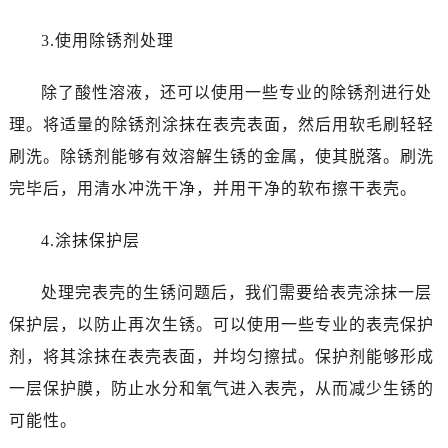
吉林省白城市洮北区明仁南街万国售后服务中心（需提前预约）
吉林省白山市浑江区浑江大街万国售后服务中心（需提前预约）
3.使用除锈剂处理
吉林省吉林市船营区河南街万国售后服务中心（需提前预约）
吉林省辽源市龙山区人民大街万国售后服务中心（需提前预约）
除了酸性溶液，还可以使用一些专业的除锈剂进行处
吉林省梅河口市新华街道梅河大街万国售后服务中心（需提前预约）
理。将适量的除锈剂涂抹在表壳表面，然后用软毛刷轻轻
吉林省四平市铁东区紫气大路与南九经街交汇处万国售后服务中心（需提前预约）
刷洗。除锈剂能够有效溶解生锈的金属，使其脱落。刷洗
吉林省松原市宁江区五环大街万国售后服务中心（需提前预约）
完毕后，用清水冲洗干净，并用干净的软布擦干表壳。
吉林省通化市东昌区环通乡江南大街万国售后服务中心（需提前预约）
吉林省延边市延吉市解放路万国售后服务中心（需提前预约）
4.涂抹保护层
辽宁省鞍山市铁东区站前街万国售后服务中心（需提前预约）
辽宁省本溪市平山区胜利路万国售后服务中心（需提前预约）
处理完表壳的生锈问题后，我们需要给表壳涂抹一层
辽宁省朝阳市双塔区新华路万国售后服务中心（需提前预约）
保护层，以防止再次生锈。可以使用一些专业的表壳保护
辽宁省丹东市振兴区七经街万国售后服务中心（需提前预约）
剂，将其涂抹在表壳表面，并均匀擦拭。保护剂能够形成
辽宁省抚顺市新抚区东一路万国售后服务中心（需提前预约）
一层保护膜，防止水分和氧气进入表壳，从而减少生锈的
辽宁省阜新市海州区解放大街万国售后服务中心（需提前预约）
可能性。
辽宁省葫芦岛市连山区中央路万国售后服务中心（需提前预约）