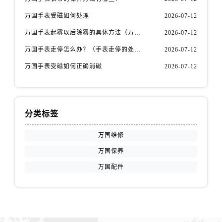
山东省临沂市兰山区解放路万国售后服务中心（需提前预约）
万国手表受磁如何处理
2026-07-12
山东省日照市东港区烟台路万国售后服务中心（需提前预约）
山东省泰安市泰山区财源街道泰山大街万国售后服务中心（需提前预约）
万国手表起雾以后除雾的具体方法（万国手表起雾解决办法）
2026-07-12
山东省威海市环翠区新威海路89号振华商厦一楼名表维修万国售后服务中心（需提前预约）
万国手表走停怎么办？（手表走停的处理方法）
2026-07-12
山东省潍坊市奎文区东风东街万国售后服务中心（需提前预约）
万国手表受磁如何正确消磁
2026-07-12
山东省枣庄市滕州市北辛路与善国路交叉口万国售后服务中心（需提前预约）
山东省淄博市张店区金晶大道万国售后服务中心（需提前预约）
上海市黄浦区南京东路299号宏伊国际广场写字楼8层806室万国售后服务中心（需提前预约）
分类标签
上海市徐汇区虹桥路3号港汇中心2座37层3705室万国售后服务中心（需提前预约）
浙江省杭州市上城区钱江路1366号华润大厦A座5层503-5室万国售后服务中心（需提前预约）
万国维修
浙江省湖州市吴兴区劳动路万国售后服务中心（需提前预约）
万国保养
浙江省嘉兴市南湖区广益路705号嘉兴世界贸易中心A座13层1304室万国售后服务中心（需提前预约）
万国配件
浙江省金华市金东区东市南街777号金华万达广场4号楼22楼2209室万国售后服务中心（需提前预约）
浙江省丽水市莲都区解放街万国售后服务中心（需提前预约）
浙江省宁波市江北区大闸南路500号来福士广场办公楼20层2009室万国售后服务中心（需提前预约）
浙江省衢州市柯城区上街万国售后服务中心（需提前预约）