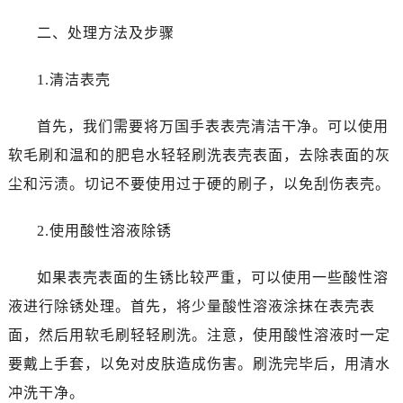
唐山市路南区新华东道100号万达广场写字楼A座10层1002室（需提前预约）
台州市椒江区东海大道1800号腾达中心东1幢20楼2002室（需提前预约）
二、处理方法及步骤
内蒙古自治区呼和浩特市玉泉区大学西街70号华润万象城写字楼（鄂尔多斯大厦）23层2326室（需提前预约）
1.清洁表壳
甘肃省兰州市七里河区西津西路16号兰州中心写字楼21层2102室（需提前预约）
重庆市解放碑渝中区民权路28号英利国际金融中心写字楼20层01室（需提前预约）
首先，我们需要将万国手表表壳清洁干净。可以使用
黑龙江省大庆市萨尔图区会战大街万国售后服务中心（需提前预约）
软毛刷和温和的肥皂水轻轻刷洗表壳表面，去除表面的灰
黑龙江省鹤岗市向阳区红军路万国售后服务中心（需提前预约）
黑龙江省黑河市爱辉区中央街万国售后服务中心（需提前预约）
尘和污渍。切记不要使用过于硬的刷子，以免刮伤表壳。
黑龙江省鸡西市鸡冠区红军路万国售后服务中心（需提前预约）
2.使用酸性溶液除锈
黑龙江省佳木斯市向阳区长安路万国售后服务中心（需提前预约）
黑龙江省牡丹江市东安区太平路万国售后服务中心（需提前预约）
如果表壳表面的生锈比较严重，可以使用一些酸性溶
黑龙江省七台河市桃山区大同街万国售后服务中心（需提前预约）
液进行除锈处理。首先，将少量酸性溶液涂抹在表壳表
黑龙江省齐齐哈尔市龙沙区龙华路万国售后服务中心（需提前预约）
黑龙江省双鸭山市尖山区新兴大街万国售后服务中心（需提前预约）
面，然后用软毛刷轻轻刷洗。注意，使用酸性溶液时一定
黑龙江省绥化市北林区新华街与康庄路交叉口万国售后服务中心（需提前预约）
要戴上手套，以免对皮肤造成伤害。刷洗完毕后，用清水
黑龙江省伊春市伊美区通河路万国售后服务中心（需提前预约）
冲洗干净。