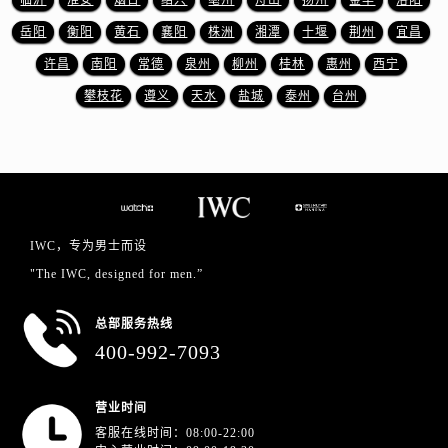
临沂
淮安
烟台
绍兴
亳州
舟山
扬州
金华
洛阳
广东省江门市蓬江区广场西路万国售后服务中心（需提前预约）
岳阳
衡阳
黄石
襄阳
株洲
湘潭
十堰
荆州
宜昌
广东省揭阳市榕城进贤门步行街万国售后服务中心（需提前预约）
广东省茂名市电白区水东街道迎宾大道万国售后服务中心（需提前预约）
许昌
南阳
常德
泉州
柳州
桂林
惠州
西宁
广东省梅州市梅江区金燕大道万国售后服务中心（需提前预约）
攀枝花
遵义
天水
盐城
泰州
台州
广东省清远市清城区湖西路万国售后服务中心（需提前预约）
广东省汕头市龙湖区长平路万国售后服务中心（需提前预约）
广东省汕尾市城区香洲街道园林社区翠园街万国售后服务中心（需提前预约）
广东省韶关市武江区芙蓉新区与老城中心交汇处万国售后服务中心（需提前预约）
广东省深圳市罗湖区深南东路5001号华润大厦17层1701室万国售后服务中心（需提前预约）
IWC，专为男士而设
广东省阳江市江城区东风一路万国售后服务中心（需提前预约）
"The IWC, designed for men.”
广东省云浮市云城区金山路万国售后服务中心（需提前预约）
广东省湛江市赤坎区观海北路万国售后服务中心（需提前预约）
总部服务热线
广东省肇庆市端州区信安大道与砚都大道交汇处万国售后服务中心（需提前预约）
400-992-7093
广西壮族自治区百色市右江区中山二路万国售后服务中心（需提前预约）
广西壮族自治区北海市海城区北京路万国售后服务中心（需提前预约）
营业时间
广西壮族自治区崇左市江州区石景林街道友谊大道与丽川路交汇处万国售后服务中心（需提前预约）
客服在线时间：08:00-22:00