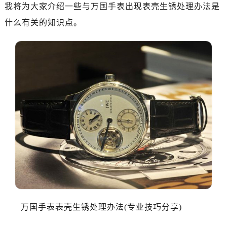
深圳市罗湖区深南东路5001号华润大厦写字楼17层1701室（需提前预约）
我将为大家介绍一些与万国手表出现表壳生锈处理办法是
惠州市惠城区江北文昌一路7号华贸大厦写字楼1座30层05室（需提前预约）
什么有关的知识点。
厦门市思明区湖滨东路95号华润大厦写字楼B座11层1104室（需提前预约）
福州市鼓楼区五四路128-1号恒力城写字楼15层03室（需提前预约）
成都市锦江区人民东路6号SAC东原中心写字楼24层2406B室（需提前预约）
重庆市江北区观音桥步行街2号融恒时代广场写字楼9层902室（需提前预约）
长沙市芙蓉区定王台街道建湘路393号世茂环球金融中心写字楼（芙蓉广场）10层13室（需提前预约）
郑州市二七区铭功路10号华润大厦写字楼29层2905室（需提前预约）
太原市迎泽区解放路15号亨得利名表服务中心（品牌授权店）3层整层（需提前预约）
沈阳市沈河区中街路137号亨得利名表服务中心（品牌授权店）1层整层（需提前预约）
沈阳市沈河区中街路83号亨得利名表服务中心（品牌授权店）1层整层（需提前预约）
乌鲁木齐市天山区红山路26号时代广场（CCMALL）C座17层17-B（需提前预约）
温州市鹿城区锦绣路1067号置信广场10层1015室（需提前预约）
哈尔滨市道里区友谊西路600号富力中心T2座写字楼29层03室（需提前预约）
大连市中山区人民路15号国际金融大厦7层G室（需提前预约）
万国手表表壳生锈处理办法(专业技巧分享)
佛山市禅城区季华五路57号万科金融中心C座12层1205室（需提前预约）