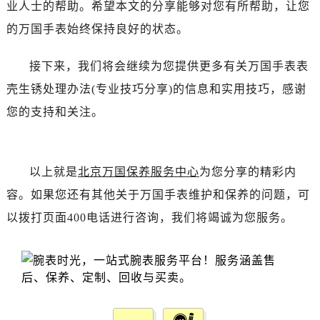
内蒙古自治区通辽市科尔沁区明仁大街万国售后服务中心（需提前预约）
业人士的帮助。希望本文的分享能够对您有所帮助，让您
内蒙古自治区乌海市海勃湾区人民南路万国售后服务中心（需提前预约）
的万国手表始终保持良好的状态。
内蒙古自治区乌兰察布市集宁区恩和大街万国售后服务中心（需提前预约）
内蒙古自治区锡林郭勒盟市锡林浩特市光明街与额尔敦路交叉口万国售后服务中心（需提前预约）
接下来，我们将会继续为您提供更多有关万国手表表
内蒙古自治区兴安盟市乌兰浩特市兴安大街万国售后服务中心（需提前预约）
壳生锈处理办法(专业技巧分享)的信息和实用技巧，感谢
山西省大同市平城区迎宾街万国售后服务中心（需提前预约）
您的支持和关注。
山西省晋城市城区黄华街万国售后服务中心（需提前预约）
山西省晋中市榆次区顺城街万国售后服务中心（需提前预约）
山西省临汾市尧都区解放路万国售后服务中心（需提前预约）
以上就是
北京万国保养服务中心
为您分享的精彩内
山西省吕梁市离石区永宁中路与建设街交叉口万国售后服务中心（需提前预约）
容。如果您还有其他关于万国手表维护和保养的问题，可
山西省朔州市朔城区怡西路与鄯阳西街交汇处万国售后服务中心（需提前预约）
以拨打页面400电话进行咨询，我们将竭诚为您服务。
山西省忻州市忻府区和平东街与七一南路交叉口万国售后服务中心（需提前预约）
山西省阳泉市郊区平阳东街与新城大道交叉口万国售后服务中心（需提前预约）
山西省运城市盐湖区河东街万国售后服务中心（需提前预约）
山西省长治市潞州区英雄中路万国售后服务中心（需提前预约）
山西省太原市迎泽区迎泽街道解放路15号亨得利名表维修授权店3楼万国售后服务中心（需提前预约）