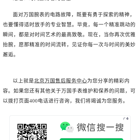
辽宁省抚顺市新抚区东一路万国售后服务中心（需提前预约）
辽宁省阜新市海州区解放大街万国售后服务中心（需提前预约）
面对万国腕表的电路故障，既要有勇于探索的精神，
辽宁省葫芦岛市连山区中央路万国售后服务中心（需提前预约）
也要懂得适时放手的专业智慧。毕竟，每一个精准跳动的
辽宁省锦州市古塔区中央大街万国售后服务中心（需提前预约）
瞬间，都是对时间艺术的最高致敬。现在，当你再次优雅
辽宁省辽阳市白塔区新运大街万国售后服务中心（需提前预约）
抬腕，愿那精准的时间流转，见证你每一次与时间的美妙
辽宁省盘锦市兴隆台区石油大街万国售后服务中心（需提前预约）
邂逅。
辽宁省铁岭市银州区南马路万国售后服务中心（需提前预约）
辽宁省营口市站前区市府路与渤海大街交叉口万国售后服务中心（需提前预约）
辽宁省沈阳市沈河区中街路137号亨得利名表维修授权店1楼万国售后服务中心（需提前预约）
以上就是
北京万国售后服务中心
为您分享的精彩内
辽宁省沈阳市沈河区中街路83号亨得利名表维修授权店1楼万国售后服务中心（需提前预约）
北京市朝阳区建国门外大街甲6号华熙国际中心D座11层1102室万国售后服务中心（需提前预约）
容。如果您还有其他关于万国手表维护和保养的问题，可
北京市东城区东长安街1号王府井东方广场W3座6层602室万国售后服务中心（需提前预约）
以拨打页面400电话进行咨询，我们将竭诚为您服务。
河北省保定市竞秀区朝阳北大街北国先天下万国售后服务中心（需提前预约）
内蒙古自治区阿拉善盟市左旗土尔扈特大街万国售后服务中心（需提前预约）
内蒙古自治区巴彦淖尔市临河区新华街万国售后服务中心（需提前预约）
内蒙古自治区包头市青山区幸福路甲3号王府井百货名表维修万国售后服务中心（需提前预约）