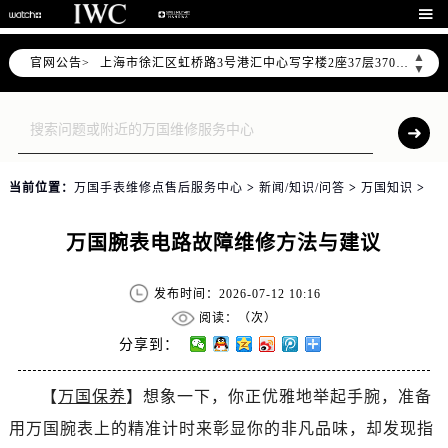
北京市朝阳区建国门外大街甲6号华熙国际中心写字楼D座11层1102室（需提前预约）

天津市和平区赤峰道136号天津国际金融中心写字楼26层2603室（需提前预约）
▲
官网公告>
上海市徐汇区虹桥路3号港汇中心写字楼2座37层3705室（需提前预约）
▼
上海市黄浦区南京东路299号宏伊国际广场写字楼8层806室（需提前预约）
南京市秦淮区中山南路1号（新街口）南京中心写字楼22层C1-1室（需提前预约）
常州市新北区龙锦路1590号现代传媒中心写字楼5号楼10层1008室（需提前预约）
徐州市鼓楼区淮海东路29号苏宁广场IFC国际金融中心写字楼35层3508室（需提前预约）
当前位置：
万国手表维修点售后服务中心
>
新闻/知识/问答
>
万国知识
>
扬州市邗江区国展路29号星耀天地写字楼1号楼18层1803室（需提前预约）
盐城市盐都区世纪大道5号盐城金融城写字楼1号楼16层1604室（需提前预约）
万国腕表电路故障维修方法与建议
泰州市海陵区永定东路399号置地商务中心东塔写字楼（华润万象城）17层1706室（需提前预约）
宁波市江北区大闸南路500号来福士广场办公楼20层2009室（需提前预约）
发布时间：2026-07-12 10:16
杭州市上城区钱江路1366号华润大厦写字楼A座5层503-5室（需提前预约）
阅读：（
次）
金华市金东区东市南街777号金华万达广场写字楼4号楼22层2209室（需提前预约）
分享到：
绍兴市越城区胜利东路379号世茂天际中心写字楼8层805室（需提前预约）
【
万国保养
】想象一下，你正优雅地举起手腕，准备
嘉兴市南湖区广益路705号嘉兴世界贸易中心写字楼A座13层1304室（需提前预约）
用万国腕表上的精准计时来彰显你的非凡品味，却发现指
南昌市红谷滩新区红谷中大道998号绿地双子塔（中央广场）A1座办公楼14层07室（需提前预约）