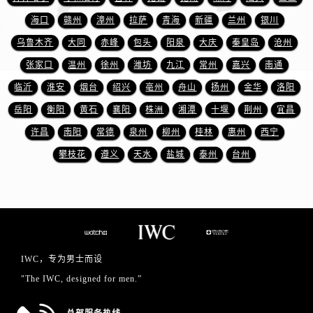
浙江省丽水市莲都区解放街万国售后服务中心（需提前预约）
海口
赣州
漳州
拉萨
青海
新疆
兰州
银川
浙江省宁波市江北区大闸南路500号来福士广场办公楼20层2009室万国售后服务中心（需提前预约）
乌鲁木齐
大同
赤峰
包头
阳泉
大庆
秦皇岛
沧州
浙江省衢州市柯城区上街万国售后服务中心（需提前预约）
浙江省绍兴市越城区胜利东路379号世茂天际中心写字楼8层805室万国售后服务中心（需提前预约）
张家口
温州
徐州
潍坊
九江
常州
嘉兴
南通
浙江省舟山市定海区解放东路万国售后服务中心（需提前预约）
临沂
淮安
烟台
绍兴
亳州
舟山
扬州
金华
洛阳
澳门特别行政区大堂区议事亭前地（新马路）万国售后服务中心（需提前预约）
岳阳
衡阳
黄石
襄阳
株洲
湘潭
十堰
荆州
宜昌
澳门特别行政区风顺堂区南湾大马路万国售后服务中心（需提前预约）
许昌
南阳
常德
泉州
柳州
桂林
惠州
西宁
澳门特别行政区花地玛堂区关闸广场万国售后服务中心（需提前预约）
攀枝花
遵义
天水
盐城
泰州
台州
澳门特别行政区花王堂区大三巴商圈万国售后服务中心（需提前预约）
澳门特别行政区嘉模堂区官也街万国售后服务中心（需提前预约）
澳门省路氹城市金光大道万国售后服务中心（需提前预约）
澳门特别行政区望德堂区塔石广场万国售后服务中心（需提前预约）
福建省福州市鼓楼区五四路128-1号恒力城写字楼15层03室万国售后服务中心（需提前预约）
IWC，专为男士而设
福建省厦门市思明区湖滨东路95号万象城华润大厦B座11层1104室万国售后服务中心（需提前预约）
"The IWC, designed for men.”
广东省潮州市潮安区新风路与潮汕路交汇处万国售后服务中心（需提前预约）
广东省广州市天河区天河路230号万菱汇国际中心A塔7层704室万国售后服务中心（需提前预约）