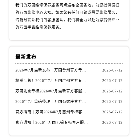
安徽省铜陵市铜官区石城大道万国售后服务中心（需提前预约）
我们的万国维修保养服务网点遍布全国各地，为您提供便捷
安徽省芜湖市镜湖区中山路步行街万国售后服务中心（需提前预约）
的万国维修中心选择。如果您有任何问题或需要维修服务，
安徽省宣城市宣州区叠嶂西路万国售后服务中心（需提前预约）
请随时联系我们的客服团队，我们将全力以赴为您提供专业
的万国手表维修保养服务。
福建省龙岩市新罗区九一南路万国售后服务中心（需提前预约）
福建省南平市建阳区人民西路万国售后服务中心（需提前预约）
福建省宁德市蕉城区天湖东路万国售后服务中心（需提前预约）
福建省莆田市城厢区霞林街道荔华东大道万国售后服务中心（需提前预约）
最新发布
福建省三明市三元区东乾二路万国售后服务中心（需提前预约）
2026年7月最新发布｜万国台州官方专柜客户服务热线与专柜信息攻略
2026-07-12
福建省漳州市龙文区步港路万国售后服务中心（需提前预约）
江苏省常州市新北区龙锦路1590号现代传媒中心5号楼10层1008室万国售后服务中心（需提前预约）
权威汇总！2026年7月万国广州官方专柜客户服务电话及门店名录
2026-07-12
江苏省淮安市清江浦区淮海北路万国售后服务中心（需提前预约）
万国北京专柜2026年7月最新官方客服热线｜门店信息及服务攻略发布
2026-07-12
江苏省连云港市海州区通灌北路万国售后服务中心（需提前预约）
2026年7月重磅整理｜万国石家庄官方专柜服务电话&客户服务中心公告
2026-07-12
江苏省南京市秦淮区中山南路1号南京中心22层22-C1-C3室万国售后服务中心（需提前预约）
官方指南｜万国2026年7月惠州专柜客户服务热线与门店信息全攻略
2026-07-12
江苏省宿迁市宿城区西湖路万国售后服务中心（需提前预约）
官方通知｜2026年万国无锡专柜客户服务热线全新升级（附7月最新专柜信息汇总）
2026-07-12
江苏省泰州市海陵区永定东路399号置地商务中心东塔（华润万象城）17层1706室万国售后服务中心（需提前预约）
江苏省徐州市鼓楼区淮海东路29号苏宁广场IFC国际金融中心35层3508室万国售后服务中心（需提前预约）