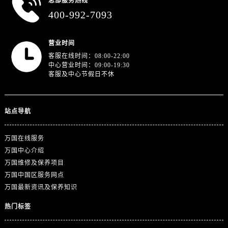
总部服务热线
广东省广州市越秀区环市东路371-375号世界贸易中心大厦南塔15层1507室万国售后服务中心（需提前预约）
400-992-7093
广东省河源市源城区越王大道万国售后服务中心（需提前预约）
广东省惠州市惠城区江北文昌一路7号华贸大厦1座30层3005室万国售后服务中心（需提前预约）
营业时间
广东省江门市蓬江区广场西路万国售后服务中心（需提前预约）
客服在线时间：08:00-22:00
广东省揭阳市榕城进贤门步行街万国售后服务中心（需提前预约）
中心营业时间：09:00-19:30
客服及中心节假日不休
广东省茂名市电白区水东街道迎宾大道万国售后服务中心（需提前预约）
广东省梅州市梅江区金燕大道万国售后服务中心（需提前预约）
广东省清远市清城区湖西路万国售后服务中心（需提前预约）
站点导航
广东省汕头市龙湖区长平路万国售后服务中心（需提前预约）
广东省汕尾市城区香洲街道园林社区翠园街万国售后服务中心（需提前预约）
万国在线服务
广东省韶关市武江区芙蓉新区与老城中心交汇处万国售后服务中心（需提前预约）
万国中心介绍
广东省深圳市罗湖区深南东路5001号华润大厦17层1701室万国售后服务中心（需提前预约）
万国维修及保养项目
广东省阳江市江城区东风一路万国售后服务中心（需提前预约）
万国中国区服务网点
万国最新资讯及保养知识
广东省云浮市云城区金山路万国售后服务中心（需提前预约）
广东省湛江市赤坎区观海北路万国售后服务中心（需提前预约）
热门标签
广东省肇庆市端州区信安大道与砚都大道交汇处万国售后服务中心（需提前预约）