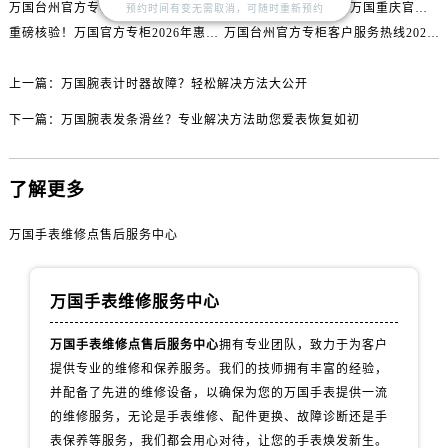
山西省运城市盐湖区河东街万国售后服务中心（需提前预约）
万国台州官方专柜客户服务热线2026年7月最新公告｜专柜信息权威核验
2026年7月最新整理｜万国重庆官方专柜名录+客服电话，门店信息大公开
预约时间有变无需取消，可随时重新预约
重磅核验！万国官方专柜2026年惠州客户服务热线与门店信息（7月最新）
万国台州官方专柜客户服务热线2026年7月最新通告｜专柜信息权威发布
山西省长治市潞州区英雄中路万国售后服务中心（需提前预约）
山西省太原市迎泽区迎泽街道解放路15号亨得利名表维修授权店3楼万国售后服务中心（需提前预约）
上一篇：
万国腕表计时器故障？轻松解决方法大公开
天津市和平区赤峰道136号天津国际金融中心26层2603室万国售后服务中心（需提前预约）
安徽省安庆市迎江区人民路万国售后服务中心（需提前预约）
下一篇：
万国腕表发条滑丝？专业解决方法助您爱表恢复如初
安徽省蚌埠市蚌山区淮河路万国售后服务中心（需提前预约）
安徽省亳州市谯城区魏武大道万国售后服务中心（需提前预约）
了解更多
安徽省池州市贵池区长江路万国售后服务中心（需提前预约）
安徽省滁州市琅琊区南谯北路万国售后服务中心（需提前预约）
万国手表维修点售后服务中心
安徽省阜阳市颍州区颍州北路万国售后服务中心（需提前预约）
安徽省淮北市相山区淮海路万国售后服务中心（需提前预约）
万国手表维修服务中心
安徽省淮南市田家庵区国庆中路万国售后服务中心（需提前预约）
安徽省黄山市屯溪区黄山西路万国售后服务中心（需提前预约）
万国手表维修点售后服务中心
拥有专业团队，致力于为客户
提供专业的维修和保养服务。我们的技师拥有丰富的经验，
安徽省六安市金安区解放中路万国售后服务中心（需提前预约）
并配备了先进的维修设备，以确保为您的万国手表提供一流
安徽省马鞍山市雨山区湖南西路万国售后服务中心（需提前预约）
的维修服务，无论是手表维修、配件更换、故障诊断还是手
安徽省宿州市埇桥区人民中路万国售后服务中心（需提前预约）
表保养等服务，我们都会用心对待，让您的手表焕发新生。