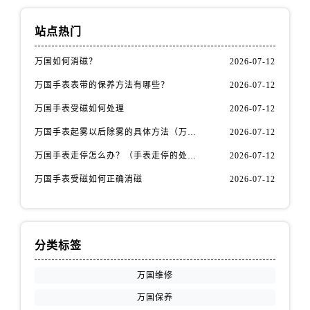
江苏省盐城市盐都区世纪大道5号盐城金融城写字楼1号楼16层1604室万国售后服务中心（需提前预约）
江苏省扬州市邗江区国展路29号星耀天地写字楼1号楼18层1803室万国售后服务中心（需提前预约）
站点热门
江苏省镇江市京口区中山东路万国售后服务中心（需提前预约）
万国如何消磁？
2026-07-12
江西省抚州市临川区赣东大道万国售后服务中心（需提前预约）
江西省赣州市章贡区文清路万国售后服务中心（需提前预约）
万国手表表带的保养方法有哪些？
2026-07-12
江西省吉安市吉州区井冈山大道万国售后服务中心（需提前预约）
万国手表受磁如何处理
2026-07-12
江西省景德镇市珠山区珠山中路万国售后服务中心（需提前预约）
万国手表起雾以后除雾的具体方法（万国手表起雾解决办法）
2026-07-12
江西省九江市浔阳区浔阳路万国售后服务中心（需提前预约）
万国手表走停怎么办？（手表走停的处理方法）
2026-07-12
江西省南昌市红谷滩新区红谷中大道998号绿地双子塔（中央广场）A1座办公楼14层1407室万国售后服务中心（需提前预约）
江西省萍乡市安源区萍安北大道与康庄路交叉口万国售后服务中心（需提前预约）
万国手表受磁如何正确消磁
2026-07-12
江西省上饶市信州区滨江西路万国售后服务中心（需提前预约）
江西省新余市渝水区北湖西路万国售后服务中心（需提前预约）
江西省宜春市袁州区中山中路万国售后服务中心（需提前预约）
分类标签
江西省鹰潭市月湖区胜利东路万国售后服务中心（需提前预约）
万国维修
山东省德州市德城区东风中路万国售后服务中心（需提前预约）
山东省东营市东营区济南路万国售后服务中心（需提前预约）
万国保养