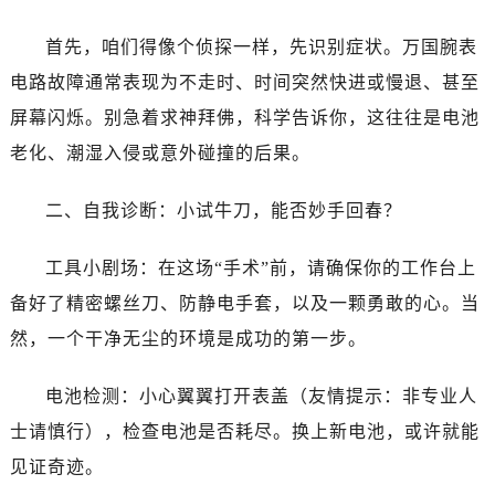
哈尔滨市道里区友谊西路600号富力中心T2座写字楼29层03室（需提前预约）
大连市中山区人民路15号国际金融大厦7层G室（需提前预约）
首先，咱们得像个侦探一样，先识别症状。万国腕表
佛山市禅城区季华五路57号万科金融中心C座12层1205室（需提前预约）
电路故障通常表现为不走时、时间突然快进或慢退、甚至
东莞市东城街道鸿福东路1号民盈国贸中心T1写字楼9层907室（需提前预约）
屏幕闪烁。别急着求神拜佛，科学告诉你，这往往是电池
无锡市梁溪区人民中路139号恒隆广场写字楼1座11层1104室（需提前预约）
老化、潮湿入侵或意外碰撞的后果。
南通市崇川区工农路57号圆融广场写字楼16层1603室（需提前预约）
苏州市苏州工业园区星港街199号苏州中心办公楼C座22层08室（需提前预约）
二、自我诊断：小试牛刀，能否妙手回春？
武汉市江汉区解放大道686号世界贸易大厦38层09室（需提前预约）
南宁市青秀区金湖路59号地王大厦12楼1224室（需提前预约）
工具小剧场：在这场“手术”前，请确保你的工作台上
合肥市蜀山区潜山路111号万象城华润大厦B座12楼03室（需提前预约）
备好了精密螺丝刀、防静电手套，以及一颗勇敢的心。当
泉州市丰泽区宝洲路729号浦西万达中心写字楼A座7楼709室（需提前预约）
然，一个干净无尘的环境是成功的第一步。
青岛市南区山东路6号华润大厦B座22层04室（需提前预约）
烟台市芝罘区胜利路139号万达金融中心A座907室（需提前预约）
电池检测：小心翼翼打开表盖（友情提示：非专业人
长春市朝阳区西安大路727号中银大厦A座(旺进大厦)18层09室（需提前预约）
士请慎行），检查电池是否耗尽。换上新电池，或许就能
贵阳市南明区都司高架桥路33号亨特国际金融中心14楼14D（需提前预约）
见证奇迹。
昆明市盘龙区北京路928号同德昆明广场写字楼10层06室（需提前预约）