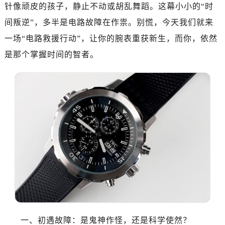
济南市历下区经十路11111号华润中心写字楼（万象城）15层1508室（需提前预约）
针像顽皮的孩子，静止不动或胡乱舞蹈。这幕小小的“时
广州市天河区天河路230号万菱汇国际中心写字楼A塔7层704室（需提前预约）
间叛逆”，多半是电路故障在作祟。别慌，今天我们就来
广州市越秀区环市东路371-375号世界贸易中心大厦南塔写字楼15层07室（需提前预约）
一场“电路救援行动”，让你的腕表重获新生，而你，依然
深圳市罗湖区深南东路5001号华润大厦写字楼17层1701室（需提前预约）
是那个掌握时间的智者。
惠州市惠城区江北文昌一路7号华贸大厦写字楼1座30层05室（需提前预约）
厦门市思明区湖滨东路95号华润大厦写字楼B座11层1104室（需提前预约）
福州市鼓楼区五四路128-1号恒力城写字楼15层03室（需提前预约）
成都市锦江区人民东路6号SAC东原中心写字楼24层2406B室（需提前预约）
重庆市江北区观音桥步行街2号融恒时代广场写字楼9层902室（需提前预约）
长沙市芙蓉区定王台街道建湘路393号世茂环球金融中心写字楼（芙蓉广场）10层13室（需提前预约）
郑州市二七区铭功路10号华润大厦写字楼29层2905室（需提前预约）
太原市迎泽区解放路15号亨得利名表服务中心（品牌授权店）3层整层（需提前预约）
沈阳市沈河区中街路137号亨得利名表服务中心（品牌授权店）1层整层（需提前预约）
沈阳市沈河区中街路83号亨得利名表服务中心（品牌授权店）1层整层（需提前预约）
乌鲁木齐市天山区红山路26号时代广场（CCMALL）C座17层17-B（需提前预约）
温州市鹿城区锦绣路1067号置信广场10层1015室（需提前预约）
一、初遇故障：是鬼神作怪，还是科学使然？