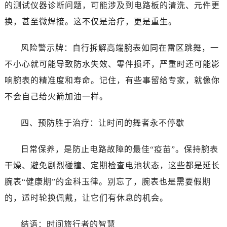
黑龙江省双鸭山市尖山区新兴大街万国售后服务中心（需提前预约）
的测试仪器诊断问题，可能涉及到电路板的清洗、元件更
黑龙江省绥化市北林区新华街与康庄路交叉口万国售后服务中心（需提前预约）
换，甚至微焊接。这不仅是治疗，更是重生。
黑龙江省伊春市伊美区通河路万国售后服务中心（需提前预约）
吉林省白城市洮北区明仁南街万国售后服务中心（需提前预约）
风险警示牌：自行拆解高端腕表如同在雷区跳舞，一
吉林省白山市浑江区浑江大街万国售后服务中心（需提前预约）
不小心就可能导致防水失效、零件损坏，严重时还可能影
吉林省吉林市船营区河南街万国售后服务中心（需提前预约）
响腕表的精准度和寿命。记住，有些事留给专家，就像你
吉林省辽源市龙山区人民大街万国售后服务中心（需提前预约）
不会自己给火箭加油一样。
吉林省梅河口市新华街道梅河大街万国售后服务中心（需提前预约）
吉林省四平市铁东区紫气大路与南九经街交汇处万国售后服务中心（需提前预约）
四、预防胜于治疗：让时间的舞者永不停歇
吉林省松原市宁江区五环大街万国售后服务中心（需提前预约）
吉林省通化市东昌区环通乡江南大街万国售后服务中心（需提前预约）
日常保养，是防止电路故障的最佳“疫苗”。保持腕表
吉林省延边市延吉市解放路万国售后服务中心（需提前预约）
干燥、避免剧烈碰撞、定期检查电池状态，这些都是延长
辽宁省鞍山市铁东区站前街万国售后服务中心（需提前预约）
腕表“健康期”的金科玉律。别忘了，腕表也是需要假期
辽宁省本溪市平山区胜利路万国售后服务中心（需提前预约）
的，适时轮换佩戴，让它们有休息的机会。
辽宁省朝阳市双塔区新华路万国售后服务中心（需提前预约）
辽宁省丹东市振兴区七经街万国售后服务中心（需提前预约）
结语：时间旅行者的智慧