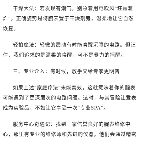
石家庄市长安区中山东路39号勒泰中心写字楼B座13层07室（需提前预约）
干燥大法：若发现有潮气，别急着用电吹风“狂轰滥
西安市碑林区南关正街88号华侨城长安国际中心E座6楼10室（需提前预约）
炸”。正确姿势是将腕表置于干燥剂旁，温柔地让它自然
海口市龙华区金贸东路5号海口华润大厦B座17层1707室（需提前预约）
恢复。
唐山市路南区新华东道100号万达广场写字楼A座10层1002室（需提前预约）
台州市椒江区东海大道1800号腾达中心东1幢20楼2002室（需提前预约）
轻拍魔法：轻微的震动有时能唤醒沉睡的电路。但记
内蒙古自治区呼和浩特市玉泉区大学西街70号华润万象城写字楼（鄂尔多斯大厦）23层2326室（需提前预约）
住，我们追求的是温柔的唤醒，可不是暴力的摇醒。
甘肃省兰州市七里河区西津西路16号兰州中心写字楼21层2102室（需提前预约）
重庆市解放碑渝中区民权路28号英利国际金融中心写字楼20层01室（需提前预约）
三、专业介入：有时候，放手交给专家更明智
黑龙江省大庆市萨尔图区会战大街万国售后服务中心（需提前预约）
黑龙江省鹤岗市向阳区红军路万国售后服务中心（需提前预约）
如果上述“家庭疗法”未能奏效，这就意味着你的腕表
黑龙江省黑河市爱辉区中央街万国售后服务中心（需提前预约）
可能遇到了更深层次的电路问题。这时，与其冒险让爱表
黑龙江省鸡西市鸡冠区红军路万国售后服务中心（需提前预约）
成为实验品，不如让它享受一次“专业SPA”。
黑龙江省佳木斯市向阳区长安路万国售后服务中心（需提前预约）
黑龙江省牡丹江市东安区太平路万国售后服务中心（需提前预约）
服务中心奇遇记：找到一家信誉良好的腕表维修中
黑龙江省七台河市桃山区大同街万国售后服务中心（需提前预约）
心，那里有专业的维修师和先进的仪器。他们会通过精密
黑龙江省齐齐哈尔市龙沙区龙华路万国售后服务中心（需提前预约）