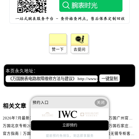
内蒙古自治区赤峰市红山区哈达街万国售后服务中心（需提前预约）
内蒙古自治区鄂尔多斯市东胜区伊金霍洛街万国售后服务中心（需提前预约）
内蒙古自治区呼伦贝尔市海拉尔区中央街万国售后服务中心（需提前预约）
内蒙古自治区通辽市科尔沁区明仁大街万国售后服务中心（需提前预约）
内蒙古自治区乌海市海勃湾区人民南路万国售后服务中心（需提前预约）
内蒙古自治区乌兰察布市集宁区恩和大街万国售后服务中心（需提前预约）
赞一下
去提问
内蒙古自治区锡林郭勒盟市锡林浩特市光明街与额尔敦路交叉口万国售后服务中心（需提前预约）
内蒙古自治区兴安盟市乌兰浩特市兴安大街万国售后服务中心（需提前预约）
本页永久地址：
山西省大同市平城区迎宾街万国售后服务中心（需提前预约）
一键复制
山西省晋城市城区黄华街万国售后服务中心（需提前预约）
山西省晋中市榆次区顺城街万国售后服务中心（需提前预约）
山西省临汾市尧都区解放路万国售后服务中心（需提前预约）
预约入口
关闭
相关文章
山西省吕梁市离石区永宁中路与建设街交叉口万国售后服务中心（需提前预约）
山西省朔州市朔城区怡西路与鄯阳西街交汇处万国售后服务中心（需提前预约）
2026年7月最新发布｜万国台州官方专柜客户服务热线与专柜信息攻略
权威汇总！2026年7月万国广州官方专柜客户服务电话及门店名录
山西省忻州市忻府区和平东街与七一南路交叉口万国售后服务中心（需提前预约）
立即预约
万国北京专柜2026年7月最新官方客服热线｜门店信息及服务攻略发布
2026年7月重磅整理｜万国石家庄官方专柜服务电话&客户服务中心公告
山西省阳泉市郊区平阳东街与新城大道交叉口万国售后服务中心（需提前预约）
官方指南｜万国2026年7月惠州专柜客户服务热线与门店信息全攻略
官方通知｜2026年万国无锡专柜客户服务热线全新升级（附7月最新专柜信息汇总）
提前预约免排队，到店即享服务