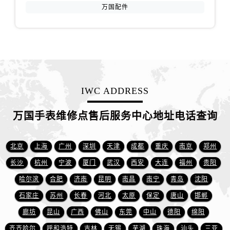
山东省济南市历下区经十路11111号华润中心写字楼（万象城）15层1508室万国售后服务中心（需提前预约）
万国配件
山东省济宁市任城区太白楼路万国售后服务中心（需提前预约）
山东省莱芜市文化南路8号银座商城名表维修一楼名表维修万国售后服务中心（需提前预约）
山东省临沂市兰山区解放路万国售后服务中心（需提前预约）
山东省日照市东港区烟台路万国售后服务中心（需提前预约）
山东省泰安市泰山区财源街道泰山大街万国售后服务中心（需提前预约）
IWC ADDRESS
山东省威海市环翠区新威海路89号振华商厦一楼名表维修万国售后服务中心（需提前预约）
山东省潍坊市奎文区东风东街万国售后服务中心（需提前预约）
万国手表维修点售后服务中心地址电话查询
山东省枣庄市滕州市北辛路与善国路交叉口万国售后服务中心（需提前预约）
山东省淄博市张店区金晶大道万国售后服务中心（需提前预约）
北京
上海
广州
深圳
天津
成都
重庆
南京
郑州
上海市黄浦区南京东路299号宏伊国际广场写字楼8层806室万国售后服务中心（需提前预约）
上海市徐汇区虹桥路3号港汇中心2座37层3705室万国售后服务中心（需提前预约）
长沙
杭州
宁波
厦门
武汉
西安
大连
福州
贵阳
浙江省杭州市上城区钱江路1366号华润大厦A座5层503-5室万国售后服务中心（需提前预约）
哈尔滨
合肥
济南
昆明
南昌
南宁
青岛
沈阳
浙江省湖州市吴兴区劳动路万国售后服务中心（需提前预约）
石家庄
苏州
长春
河北
太原
保定
唐山
邯郸
浙江省嘉兴市南湖区广益路705号嘉兴世界贸易中心A座13层1304室万国售后服务中心（需提前预约）
廊坊
昆山
广西
佛山
东莞
中山
德阳
绵阳
浙江省金华市金东区东市南街777号金华万达广场4号楼22楼2209室万国售后服务中心（需提前预约）
齐齐哈尔
呼和浩特
吉林
无锡
芜湖
珠海
汕头
三亚