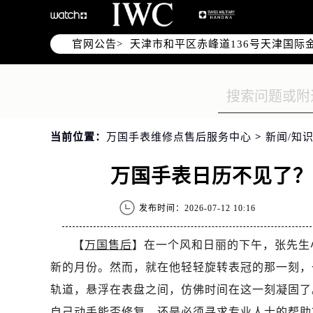
北京市东城区东长安街1号东方广场写
北京市朝阳区建国门外大街甲6号华熙
官网公告>
天津市和平区赤峰道136号天津国际金
上海市徐汇区虹桥路3号港汇中心写字楼
上海市黄浦区南京东路299号宏伊国
南京市秦淮区中山南路1号（新街口）
常州市新北区龙锦路1590号现代传媒
当前位置：
万国手表维修点售后服务中心
>
新闻/知识
徐州市鼓楼区淮海东路29号苏宁广场I
扬州市邗江区国展路29号星耀天地写字
万国手表日历不见了
盐城市盐都区世纪大道5号盐城金融城写
泰州市海陵区永定东路399号置地商
发布时间：2026-07-12 10:16
宁波市江北区大闸南路500号来福士广
杭州市上城区钱江路1366号华润大厦
【
万国售后
】在一个风和日丽的下午，张先生
金华市金东区东市南街777号金华万达
新的月份。然而，就在他轻轻旋转表冠的那一刻，
绍兴市越城区胜利东路379号世茂天
轨道，悬浮在表盘之间，仿佛时间在这一刻凝固了
嘉兴市南湖区广益路705号嘉兴世界贸
自己动手能否修复，还是必须寻求专业人士的帮助