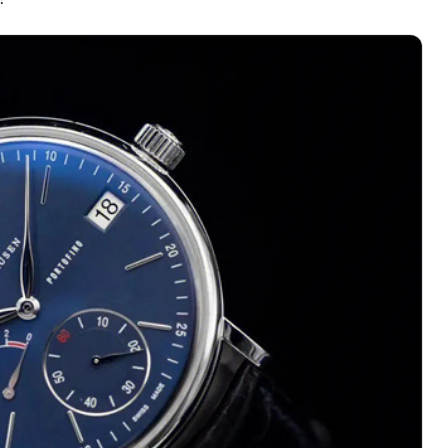
绿地双子塔（中央广场）A1座办公楼14层07室（需提前预约）
心写字楼（万象城）15层1508室（需提前预约）
际中心写字楼A塔7层704室（需提前预约）
世界贸易中心大厦南塔写字楼15层07室（需提前预约）
厦写字楼17层1701室（需提前预约）
厦写字楼1座30层05室（需提前预约）
字楼B座11层1104室（需提前预约）
写字楼15层03室（需提前预约）
心写字楼24层2406B室（需提前预约）
代广场写字楼9层902室（需提前预约）
号世茂环球金融中心写字楼（芙蓉广场）10层13室（需提前预约
楼29层2905室（需提前预约）
表服务中心（品牌授权店）3层整层（需提前预约）
表服务中心（品牌授权店）1层整层（需提前预约）
表服务中心（品牌授权店）1层整层（需提前预约）
（CCMALL）C座17层17-B（需提前预约）