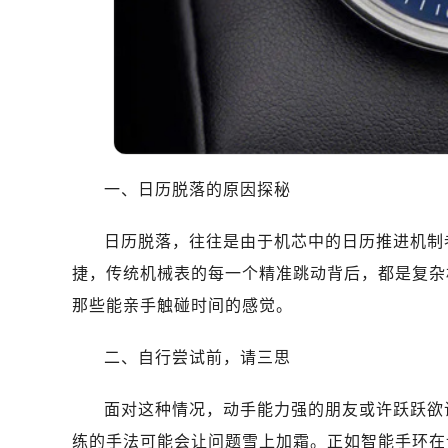
温州市鹿城区锦绣路1067号置信广场
哈尔滨市道里区友谊西路600号富力中
大连市中山区人民路15号国际金融大
佛山市禅城区季华五路57号万科金融中
东莞市东城街道鸿福东路1号民盈国贸
无锡市梁溪区人民中路139号恒隆广场
南通市崇川区工农路57号圆融广场写字
一、日历脱落的原因探秘
苏州市苏州工业园区星港街199号苏州
武汉市江汉区解放大道686号世界贸易
日历脱落，往往是由于机芯中的日历推进机制
南宁市青秀区金湖路59号地王大厦12
捷，传统机械表的每一个精准跳动背后，都是复杂
合肥市蜀山区潜山路111号万象城华润
那些能亲手触碰时间的感觉。
泉州市丰泽区宝洲路729号浦西万达中
青岛市南区山东路6号华润大厦B座2
二、自行尝试前，请三思
烟台市芝罘区胜利路139号万达金融中
长春市朝阳区西安大路727号中银大厦
面对这种情况，动手能力强的朋友或许跃跃欲
贵阳市南明区都司高架桥路33号亨特
练的手法可能会让问题雪上加霜。正如智能手环在