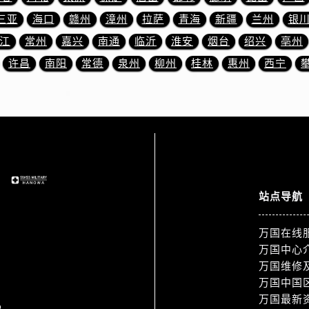
道交叉口万国售后服务中心（需提前预约）
三亚
海口
赣州
漳州
拉萨
青海
新疆
兰州
银
服务中心（需提前预约）
江
常州
嘉兴
南通
临沂
淮安
烟台
绍兴
亳州
后服务中心（需提前预约）
15号亨得利名表维修授权店3楼万国售后服务中心（需提前预约
许昌
南阳
常德
泉州
柳州
桂林
惠州
西宁
融中心26层2603室万国售后服务中心（需提前预约）
服务中心（需提前预约）
服务中心（需提前预约）
后服务中心（需提前预约）
服务中心（需提前预约）
后服务中心（需提前预约）
站点导航
后服务中心（需提前预约）
服务中心（需提前预约）
万国在线
售后服务中心（需提前预约）
万国中心
后服务中心（需提前预约）
万国维修
后服务中心（需提前预约）
万国中国
售后服务中心（需提前预约）
万国最新