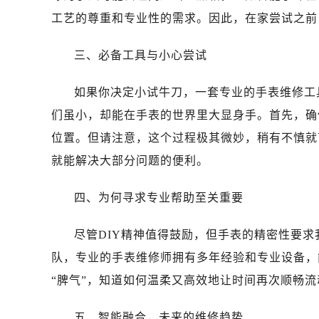
昆明市盘龙区北京路928号同德昆明
工艺的尊重和专业性的需求。因此，在家尝试之前
石家庄市长安区中山东路39号勒泰中
西安市碑林区南关正街88号华侨城长
三、必备工具与小心尝试
海口市龙华区金贸东路5号海口华润大厦
唐山市路南区新华东道100号万达广场
如果你决定小试牛刀，一套专业的手表维修工
台州市椒江区东海大道1800号腾达中
们虽小，却能在手表的世界里大显身手。首先，确
内蒙古自治区呼和浩特市玉泉区大学西
位置。但请注意，这个过程极其微妙，稍有不慎就
甘肃省兰州市七里河区西津西路16号兰
就能解决大部分问题的便利。
重庆市解放碑渝中区民权路28号英利
黑龙江省大庆市萨尔图区会战大街万
四、为何寻求专业帮助至关重要
黑龙江省鹤岗市向阳区红军路万国售
黑龙江省黑河市爱辉区中央街万国售
尽管DIY精神值得鼓励，但手表的精密性要
黑龙江省鸡西市鸡冠区红军路万国售
队，专业的手表维修师拥有多年经验和专业设备，
黑龙江省佳木斯市向阳区长安路万国
“脾气”，知道如何温柔又高效地让时间再次顺畅流
黑龙江省牡丹江市东安区太平路万国
黑龙江省七台河市桃山区大同街万国
五、智能融合，未来的维修趋势