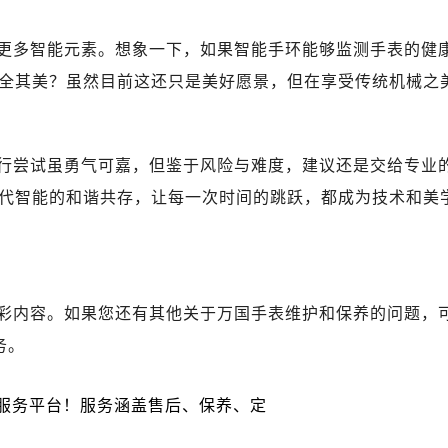
国售后服务中心（需提前预约）
国售后服务中心（需提前预约）
更多智能元素。想象一下，如果智能手环能够监测手表的健
路交叉口万国售后服务中心（需提前预约）
全其美？虽然目前这还只是美好愿景，但在享受传统机械之
后服务中心（需提前预约）
后服务中心（需提前预约）
后服务中心（需提前预约）
行尝试虽勇气可嘉，但鉴于风险与难度，建议还是交给专业
服务中心（需提前预约）
代智能的和谐共存，让每一次时间的跳跃，都成为技术和美
后服务中心（需提前预约）
国售后服务中心（需提前预约）
经街交汇处万国售后服务中心（需提前预约）
后服务中心（需提前预约）
彩内容。如果您还有其他关于万国手表维护和保养的问题，
万国售后服务中心（需提前预约）
服务中心（需提前预约）
务。
服务中心（需提前预约）
服务中心（需提前预约）
服务中心（需提前预约）