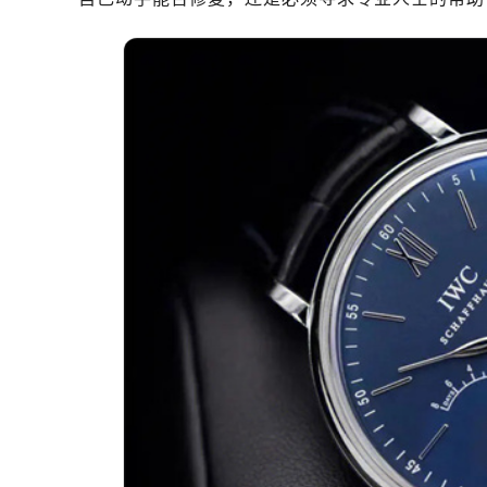
南昌市红谷滩新区红谷中大道998号
济南市历下区经十路11111号华润中
广州市天河区天河路230号万菱汇国
广州市越秀区环市东路371-375号
深圳市罗湖区深南东路5001号华润大
惠州市惠城区江北文昌一路7号华贸大
厦门市思明区湖滨东路95号华润大厦写
福州市鼓楼区五四路128-1号恒力城
成都市锦江区人民东路6号SAC东原中
重庆市江北区观音桥步行街2号融恒时
长沙市芙蓉区定王台街道建湘路393
郑州市二七区铭功路10号华润大厦写字
太原市迎泽区解放路15号亨得利名
沈阳市沈河区中街路137号亨得利名
沈阳市沈河区中街路83号亨得利名
乌鲁木齐市天山区红山路26号时代广场