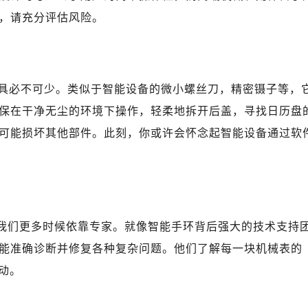
广场写字楼10层06室（需提前预约）
，请充分评估风险。
心写字楼B座13层07室（需提前预约）
安国际中心E座6楼10室（需提前预约）
B座17层1707室（需提前预约）
写字楼A座10层1002室（需提前预约）
具必不可少。类似于智能设备的微小螺丝刀，精密镊子等，
心东1幢20楼2002室（需提前预约）
保在干净无尘的环境下操作，轻柔地拆开后盖，寻找日历盘
街70号华润万象城写字楼（鄂尔多斯大厦）23层2326室（需
可能损坏其他部件。此刻，你或许会怀念起智能设备通过软
州中心写字楼21层2102室（需提前预约）
国际金融中心写字楼20层01室（需提前预约）
国售后服务中心（需提前预约）
后服务中心（需提前预约）
后服务中心（需提前预约）
求我们更多时候依靠专家。就像智能手环背后强大的技术支持
后服务中心（需提前预约）
能准确诊断并修复各种复杂问题。他们了解每一块机械表的
售后服务中心（需提前预约）
动。
售后服务中心（需提前预约）
售后服务中心（需提前预约）