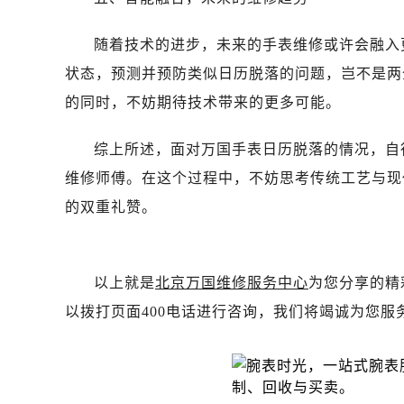
黑龙江省齐齐哈尔市龙沙区龙华路万
黑龙江省双鸭山市尖山区新兴大街万
随着技术的进步，未来的手表维修或许会融入
黑龙江省绥化市北林区新华街与康庄
状态，预测并预防类似日历脱落的问题，岂不是两
黑龙江省伊春市伊美区通河路万国售
的同时，不妨期待技术带来的更多可能。
吉林省白城市洮北区明仁南街万国售
吉林省白山市浑江区浑江大街万国售
综上所述，面对万国手表日历脱落的情况，自
吉林省吉林市船营区河南街万国售后
维修师傅。在这个过程中，不妨思考传统工艺与现
吉林省辽源市龙山区人民大街万国售
的双重礼赞。
吉林省梅河口市新华街道梅河大街万
吉林省四平市铁东区紫气大路与南九
吉林省松原市宁江区五环大街万国售
以上就是
北京万国维修服务中心
为您分享的精
吉林省通化市东昌区环通乡江南大街
吉林省延边市延吉市解放路万国售后
以拨打页面400电话进行咨询，我们将竭诚为您服
辽宁省鞍山市铁东区站前街万国售后
辽宁省本溪市平山区胜利路万国售后
辽宁省朝阳市双塔区新华路万国售后