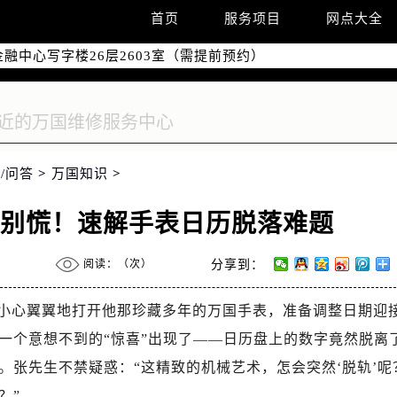
字楼W3座6层602室（需提前预约）
首页
服务项目
网点大全
国际中心写字楼D座11层1102室（需提前预约）
融中心写字楼26层2603室（需提前预约）
2座37层3705室（需提前预约）
际广场写字楼8层806室（需提前预约）
南京中心写字楼22层C1-1室（需提前预约）
中心写字楼5号楼10层1008室（需提前预约）
/问答
>
万国知识
>
FC国际金融中心写字楼35层3508室（需提前预约）
楼1号楼18层1803室（需提前预约）
？别慌！速解手表日历脱落难题
字楼1号楼16层1604室（需提前预约）
务中心东塔写字楼（华润万象城）17层1706室（需提前预约）
阅读：（
次）
分享到：
场办公楼20层2009室（需提前预约）
写字楼A座5层503-5室（需提前预约）
小心翼翼地打开他那珍藏多年的万国手表，准备调整日期迎
广场写字楼4号楼22层2209室（需提前预约）
一个意想不到的“惊喜”出现了——日历盘上的数字竟然脱离
际中心写字楼8层805室（需提前预约）
。张先生不禁疑惑：“这精致的机械艺术，怎会突然‘脱轨’呢
易中心写字楼A座13层1304室（需提前预约）
？”