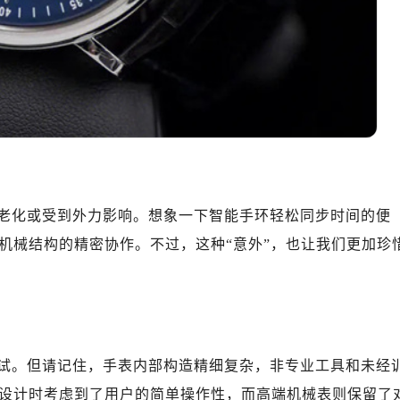
10层1015室（需提前预约）
心T2座写字楼29层03室（需提前预约）
厦7层G室（需提前预约）
心C座12层1205室（需提前预约）
中心T1写字楼9层907室（需提前预约）
写字楼1座11层1104室（需提前预约）
楼16层1603室（需提前预约）
中心办公楼C座22层08室（需提前预约）
大厦38层09室（需提前预约）
老化或受到外力影响。想象一下智能手环轻松同步时间的便
楼1224室（需提前预约）
机械结构的精密协作。不过，这种“意外”，也让我们更加珍
大厦B座12楼03室（需提前预约）
心写字楼A座7楼709室（需提前预约）
2层04室（需提前预约）
心A座907室（需提前预约）
A座(旺进大厦)18层09室（需提前预约）
试。但请记住，手表内部构造精细复杂，非专业工具和未经
国际金融中心14楼14D（需提前预约）
设计时考虑到了用户的简单操作性，而高端机械表则保留了