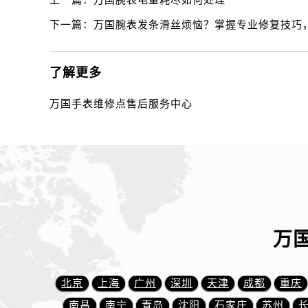
上一篇：
万国腕表电量耗尽如何处理
内蒙古自治区包头市青山区幸福路甲
内蒙古自治区赤峰市红山区哈达街万
下一篇：
万国腕表发条滑丝烦恼？掌握专业修复技巧
内蒙古自治区鄂尔多斯市东胜区伊金
内蒙古自治区呼伦贝尔市海拉尔区中
了解更多
内蒙古自治区通辽市科尔沁区明仁大
内蒙古自治区乌海市海勃湾区人民南
万国手表维修点售后服务中心
内蒙古自治区乌兰察布市集宁区恩和
内蒙古自治区锡林郭勒盟市锡林浩特
内蒙古自治区兴安盟市乌兰浩特市兴
山西省大同市平城区迎宾街万国售后
山西省晋城市城区黄华街万国售后服
山西省晋中市榆次区顺城街万国售后
万
山西省临汾市尧都区解放路万国售后
山西省吕梁市离石区永宁中路与建设
山西省朔州市朔城区怡西路与鄯阳西
北京
上海
广州
深圳
天津
成都
重庆
山西省忻州市忻府区和平东街与七一
南昌
南宁
青岛
沈阳
石家庄
苏州