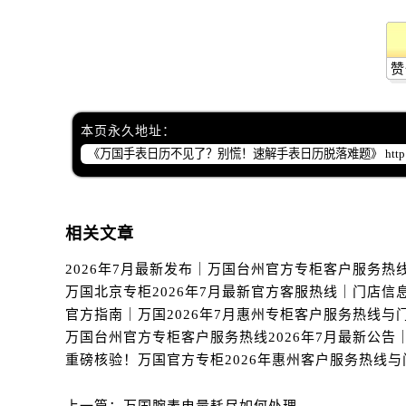
辽宁省丹东市振兴区七经街万国售后
辽宁省抚顺市新抚区东一路万国售后
辽宁省阜新市海州区解放大街万国售
赞
辽宁省葫芦岛市连山区中央路万国售
辽宁省锦州市古塔区中央大街万国售
本页永久地址：
辽宁省辽阳市白塔区新运大街万国售
辽宁省盘锦市兴隆台区石油大街万国
辽宁省铁岭市银州区南马路万国售后
辽宁省营口市站前区市府路与渤海大
相关文章
辽宁省沈阳市沈河区中街路137号亨
辽宁省沈阳市沈河区中街路83号亨
北京市朝阳区建国门外大街甲6号华熙
北京市东城区东长安街1号王府井东方
河北省保定市竞秀区朝阳北大街北国
内蒙古自治区阿拉善盟市左旗土尔扈
内蒙古自治区巴彦淖尔市临河区新华