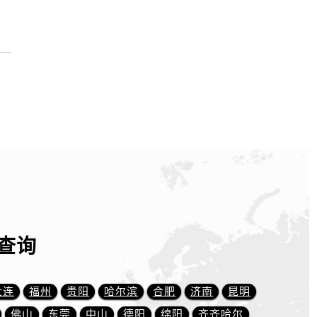
查询
大连
福州
贵阳
哈尔滨
合肥
济南
昆明
佛山
东莞
中山
德阳
绵阳
齐齐哈尔