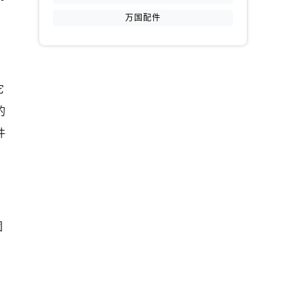
万国配件
它
的
提前预约）
件
团