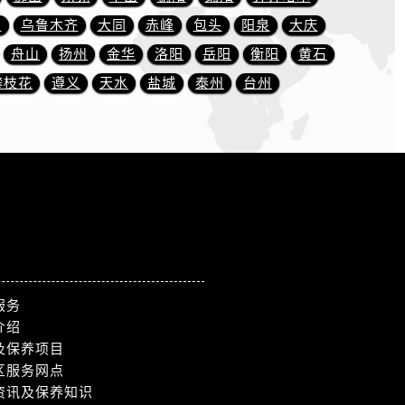
川
乌鲁木齐
大同
赤峰
包头
阳泉
大庆
舟山
扬州
金华
洛阳
岳阳
衡阳
黄石
）
攀枝花
遵义
天水
盐城
泰州
台州
服务
介绍
及保养项目
区服务网点
资讯及保养知识