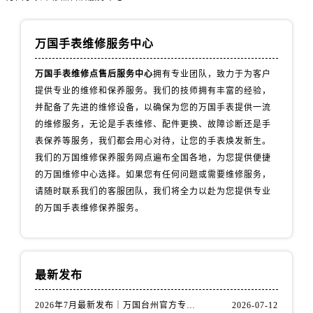
山西省阳泉市郊区平阳东街与新城大道交叉口万国售后服务中心（需提前预约）
山西省运城市盐湖区河东街万国售后服务中心（需提前预约）
万国手表维修服务中心
山西省长治市潞州区英雄中路万国售后服务中心（需提前预约）
山西省太原市迎泽区迎泽街道解放路15号亨得利名表维修授权店3楼万国售后服务中心（需提前预约）
万国手表维修点售后服务中心
拥有专业团队，致力于为客户
天津市和平区赤峰道136号天津国际金融中心26层2603室万国售后服务中心（需提前预约）
提供专业的维修和保养服务。我们的技师拥有丰富的经验，
安徽省安庆市迎江区人民路万国售后服务中心（需提前预约）
并配备了先进的维修设备，以确保为您的万国手表提供一流
安徽省蚌埠市蚌山区淮河路万国售后服务中心（需提前预约）
的维修服务，无论是手表维修、配件更换、故障诊断还是手
表保养等服务，我们都会用心对待，让您的手表焕发新生。
安徽省亳州市谯城区魏武大道万国售后服务中心（需提前预约）
我们的万国维修保养服务网点遍布全国各地，为您提供便捷
安徽省池州市贵池区长江路万国售后服务中心（需提前预约）
的万国维修中心选择。如果您有任何问题或需要维修服务，
安徽省滁州市琅琊区南谯北路万国售后服务中心（需提前预约）
请随时联系我们的客服团队，我们将全力以赴为您提供专业
安徽省阜阳市颍州区颍州北路万国售后服务中心（需提前预约）
的万国手表维修保养服务。
安徽省淮北市相山区淮海路万国售后服务中心（需提前预约）
安徽省淮南市田家庵区国庆中路万国售后服务中心（需提前预约）
安徽省黄山市屯溪区黄山西路万国售后服务中心（需提前预约）
最新发布
安徽省六安市金安区解放中路万国售后服务中心（需提前预约）
安徽省马鞍山市雨山区湖南西路万国售后服务中心（需提前预约）
2026年7月最新发布｜万国台州官方专柜客户服务热线与专柜信息攻略
2026-07-12