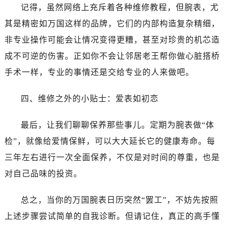
黑龙江省齐齐哈尔市龙沙区龙华路万国售后服务中心（需提前预约）
记得，虽然网络上充斥着各种维修教程，但腕表，尤
黑龙江省双鸭山市尖山区新兴大街万国售后服务中心（需提前预约）
其是精密如万国这样的品牌，它们的内部构造复杂精细，
黑龙江省绥化市北林区新华街与康庄路交叉口万国售后服务中心（需提前预约）
非专业操作可能会让情况变得更糟，甚至对珍贵的机芯造
黑龙江省伊春市伊美区通河路万国售后服务中心（需提前预约）
成不可逆的伤害。正如你不会让邻居老王帮你做心脏搭桥
吉林省白城市洮北区明仁南街万国售后服务中心（需提前预约）
手术一样，专业的事情还是交给专业的人来做吧。
吉林省白山市浑江区浑江大街万国售后服务中心（需提前预约）
吉林省吉林市船营区河南街万国售后服务中心（需提前预约）
四、维修之外的小贴士：爱表如初恋
吉林省辽源市龙山区人民大街万国售后服务中心（需提前预约）
吉林省梅河口市新华街道梅河大街万国售后服务中心（需提前预约）
最后，让我们聊聊保养那些事儿。定期为腕表做“体
吉林省四平市铁东区紫气大路与南九经街交汇处万国售后服务中心（需提前预约）
检”，就像给爱情保鲜，可以大大延长它的健康寿命。每
吉林省松原市宁江区五环大街万国售后服务中心（需提前预约）
三年左右进行一次全面保养，不仅是对时间的尊重，也是
吉林省通化市东昌区环通乡江南大街万国售后服务中心（需提前预约）
对自己品味的投资。
吉林省延边市延吉市解放路万国售后服务中心（需提前预约）
辽宁省鞍山市铁东区站前街万国售后服务中心（需提前预约）
总之，当你的万国腕表日历突然“罢工”，不妨先按照
辽宁省本溪市平山区胜利路万国售后服务中心（需提前预约）
上述步骤尝试简单的自我诊断。但请记住，真正的高手懂
辽宁省朝阳市双塔区新华路万国售后服务中心（需提前预约）