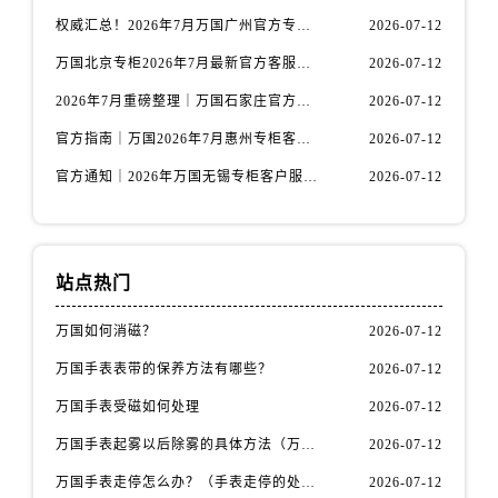
安徽省宿州市埇桥区人民中路万国售后服务中心（需提前预约）
权威汇总！2026年7月万国广州官方专柜客户服务电话及门店名录
2026-07-12
安徽省铜陵市铜官区石城大道万国售后服务中心（需提前预约）
万国北京专柜2026年7月最新官方客服热线｜门店信息及服务攻略发布
2026-07-12
安徽省芜湖市镜湖区中山路步行街万国售后服务中心（需提前预约）
2026年7月重磅整理｜万国石家庄官方专柜服务电话&客户服务中心公告
2026-07-12
安徽省宣城市宣州区叠嶂西路万国售后服务中心（需提前预约）
福建省龙岩市新罗区九一南路万国售后服务中心（需提前预约）
官方指南｜万国2026年7月惠州专柜客户服务热线与门店信息全攻略
2026-07-12
福建省南平市建阳区人民西路万国售后服务中心（需提前预约）
官方通知｜2026年万国无锡专柜客户服务热线全新升级（附7月最新专柜信息汇总）
2026-07-12
福建省宁德市蕉城区天湖东路万国售后服务中心（需提前预约）
福建省莆田市城厢区霞林街道荔华东大道万国售后服务中心（需提前预约）
福建省三明市三元区东乾二路万国售后服务中心（需提前预约）
站点热门
福建省漳州市龙文区步港路万国售后服务中心（需提前预约）
江苏省常州市新北区龙锦路1590号现代传媒中心5号楼10层1008室万国售后服务中心（需提前预约）
万国如何消磁？
2026-07-12
江苏省淮安市清江浦区淮海北路万国售后服务中心（需提前预约）
万国手表表带的保养方法有哪些？
2026-07-12
江苏省连云港市海州区通灌北路万国售后服务中心（需提前预约）
万国手表受磁如何处理
2026-07-12
江苏省南京市秦淮区中山南路1号南京中心22层22-C1-C3室万国售后服务中心（需提前预约）
江苏省宿迁市宿城区西湖路万国售后服务中心（需提前预约）
万国手表起雾以后除雾的具体方法（万国手表起雾解决办法）
2026-07-12
江苏省泰州市海陵区永定东路399号置地商务中心东塔（华润万象城）17层1706室万国售后服务中心（需提前预约）
万国手表走停怎么办？（手表走停的处理方法）
2026-07-12