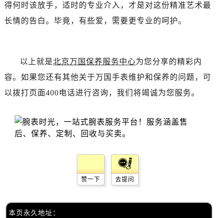
辽宁省丹东市振兴区七经街万国售后服务中心（需提前预约）
得何时该放手，适时的专业介入，才是对这份精准艺术最
辽宁省抚顺市新抚区东一路万国售后服务中心（需提前预约）
长情的告白。毕竟，有些爱，需要更专业的呵护。
辽宁省阜新市海州区解放大街万国售后服务中心（需提前预约）
辽宁省葫芦岛市连山区中央路万国售后服务中心（需提前预约）
辽宁省锦州市古塔区中央大街万国售后服务中心（需提前预约）
以上就是
北京万国保养服务中心
为您分享的精彩内
辽宁省辽阳市白塔区新运大街万国售后服务中心（需提前预约）
容。如果您还有其他关于万国手表维护和保养的问题，可
辽宁省盘锦市兴隆台区石油大街万国售后服务中心（需提前预约）
以拨打页面400电话进行咨询，我们将竭诚为您服务。
辽宁省铁岭市银州区南马路万国售后服务中心（需提前预约）
辽宁省营口市站前区市府路与渤海大街交叉口万国售后服务中心（需提前预约）
辽宁省沈阳市沈河区中街路137号亨得利名表维修授权店1楼万国售后服务中心（需提前预约）
辽宁省沈阳市沈河区中街路83号亨得利名表维修授权店1楼万国售后服务中心（需提前预约）
北京市朝阳区建国门外大街甲6号华熙国际中心D座11层1102室万国售后服务中心（需提前预约）
北京市东城区东长安街1号王府井东方广场W3座6层602室万国售后服务中心（需提前预约）
赞一下
去提问
河北省保定市竞秀区朝阳北大街北国先天下万国售后服务中心（需提前预约）
内蒙古自治区阿拉善盟市左旗土尔扈特大街万国售后服务中心（需提前预约）
内蒙古自治区巴彦淖尔市临河区新华街万国售后服务中心（需提前预约）
本页永久地址：