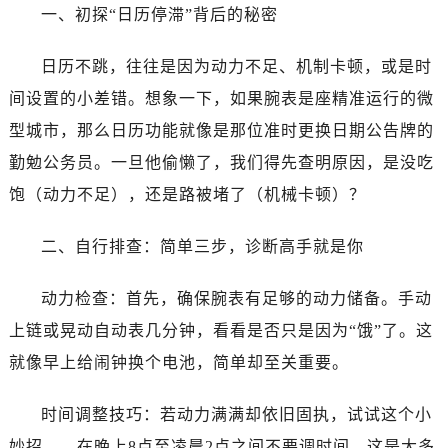
温州市鹿城区锦绣路1067号置信广场10层1015室（需提前预约）
一、初探“日历停滞”背后的秘密
哈尔滨市道里区友谊西路600号富力中心T2座写字楼29层03室（需提前预约）
大连市中山区人民路15号国际金融大厦7层G室（需提前预约）
日历不跳，往往是因为动力不足、机制卡顿，或是时
佛山市禅城区季华五路57号万科金融中心C座12层1205室（需提前预约）
间设置的小差错。想象一下，如果腕表是座精准运行的微
东莞市东城街道鸿福东路1号民盈国贸中心T1写字楼9层907室（需提前预约）
型城市，那么日历功能就像是那位准时更换日期公告牌的
无锡市梁溪区人民中路139号恒隆广场写字楼1座11层1104室（需提前预约）
勤勉公务员。一旦他偷懒了，我们得先查明原因，是没吃
南通市崇川区工农路57号圆融广场写字楼16层1603室（需提前预约）
饱（动力不足），还是路被堵了（机械卡顿）？
苏州市苏州工业园区星港街199号苏州中心办公楼C座22层08室（需提前预约）
武汉市江汉区解放大道686号世界贸易大厦38层09室（需提前预约）
二、自行排查：简单三步，诊断高手就是你
南宁市青秀区金湖路59号地王大厦12楼1224室（需提前预约）
合肥市蜀山区潜山路111号万象城华润大厦B座12楼03室（需提前预约）
动力检查：首先，确保腕表有足够的动力储备。手动
泉州市丰泽区宝洲路729号浦西万达中心写字楼A座7楼709室（需提前预约）
上链或晃动自动表几分钟，看看是否只是因为“饿”了。这
青岛市南区山东路6号华润大厦B座22层04室（需提前预约）
就像早上给闹钟换个电池，简单却至关重要。
烟台市芝罘区胜利路139号万达金融中心A座907室（需提前预约）
长春市朝阳区西安大路727号中银大厦A座(旺进大厦)18层09室（需提前预约）
时间调整技巧：若动力满满却依旧固执，试试这个小
贵阳市南明区都司高架桥路33号亨特国际金融中心14楼14D（需提前预约）
妙招——在晚上8点至凌晨2点之间不要调时间，这是大多