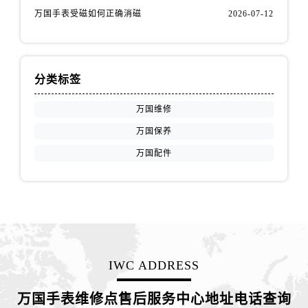
江苏省徐州市鼓楼区淮海东路29号苏宁广场IFC国际金融中心35层3508室万国售后服务中心（需提前预约）
万国手表受磁如何正确消磁
2026-07-12
江苏省盐城市盐都区世纪大道5号盐城金融城写字楼1号楼16层1604室万国售后服务中心（需提前预约）
江苏省扬州市邗江区国展路29号星耀天地写字楼1号楼18层1803室万国售后服务中心（需提前预约）
江苏省镇江市京口区中山东路万国售后服务中心（需提前预约）
分类标签
江西省抚州市临川区赣东大道万国售后服务中心（需提前预约）
江西省赣州市章贡区文清路万国售后服务中心（需提前预约）
万国维修
江西省吉安市吉州区井冈山大道万国售后服务中心（需提前预约）
万国保养
江西省景德镇市珠山区珠山中路万国售后服务中心（需提前预约）
万国配件
江西省九江市浔阳区浔阳路万国售后服务中心（需提前预约）
江西省南昌市红谷滩新区红谷中大道998号绿地双子塔（中央广场）A1座办公楼14层1407室万国售后服务中心（需提前预约）
江西省萍乡市安源区萍安北大道与康庄路交叉口万国售后服务中心（需提前预约）
江西省上饶市信州区滨江西路万国售后服务中心（需提前预约）
江西省新余市渝水区北湖西路万国售后服务中心（需提前预约）
江西省宜春市袁州区中山中路万国售后服务中心（需提前预约）
IWC ADDRESS
江西省鹰潭市月湖区胜利东路万国售后服务中心（需提前预约）
山东省德州市德城区东风中路万国售后服务中心（需提前预约）
万国手表维修点售后服务中心地址电话查询