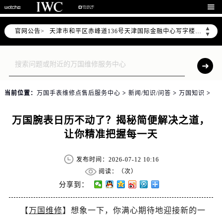
北京市东城区东长安街1号东方广场写字楼W3座6层602室（需提前预约）

北京市朝阳区建国门外大街甲6号华熙国际中心写字楼D座11层1102室（需提前预约）
▲
官网公告>
天津市和平区赤峰道136号天津国际金融中心写字楼26层2603室（需提前预约）
▼
上海市徐汇区虹桥路3号港汇中心写字楼2座37层3705室（需提前预约）
上海市黄浦区南京东路299号宏伊国际广场写字楼8层806室（需提前预约）
南京市秦淮区中山南路1号（新街口）南京中心写字楼22层C1-1室（需提前预约）
常州市新北区龙锦路1590号现代传媒中心写字楼5号楼10层1008室（需提前预约）
当前位置：
万国手表维修点售后服务中心
>
新闻/知识/问答
>
万国知识
>
徐州市鼓楼区淮海东路29号苏宁广场IFC国际金融中心写字楼35层3508室（需提前预约）
扬州市邗江区国展路29号星耀天地写字楼1号楼18层1803室（需提前预约）
万国腕表日历不动了？揭秘简便解决之道，
盐城市盐都区世纪大道5号盐城金融城写字楼1号楼16层1604室（需提前预约）
让你精准把握每一天
泰州市海陵区永定东路399号置地商务中心东塔写字楼（华润万象城）17层1706室（需提前预约）
宁波市江北区大闸南路500号来福士广场办公楼20层2009室（需提前预约）
发布时间：2026-07-12 10:16
杭州市上城区钱江路1366号华润大厦写字楼A座5层503-5室（需提前预约）
阅读：（
次）
金华市金东区东市南街777号金华万达广场写字楼4号楼22层2209室（需提前预约）
分享到：
绍兴市越城区胜利东路379号世茂天际中心写字楼8层805室（需提前预约）
【
万国维修
】想象一下，你满心期待地迎接新的一
嘉兴市南湖区广益路705号嘉兴世界贸易中心写字楼A座13层1304室（需提前预约）