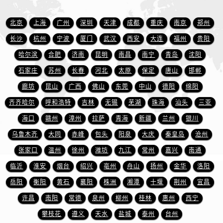
山东省东营市东营区济南路万国售后服务中心（需提前预约）
山东省济南市历下区经十路11111号华润中心写字楼（万象城）15层1508室万国售后服务中心（需提前预约）
北京
上海
广州
深圳
天津
成都
重庆
南京
郑州
山东省济宁市任城区太白楼路万国售后服务中心（需提前预约）
长沙
杭州
宁波
厦门
武汉
西安
大连
福州
贵阳
山东省莱芜市文化南路8号银座商城名表维修一楼名表维修万国售后服务中心（需提前预约）
哈尔滨
合肥
济南
昆明
南昌
南宁
青岛
沈阳
山东省临沂市兰山区解放路万国售后服务中心（需提前预约）
石家庄
苏州
长春
河北
太原
保定
唐山
邯郸
山东省日照市东港区烟台路万国售后服务中心（需提前预约）
廊坊
昆山
广西
佛山
东莞
中山
德阳
绵阳
山东省泰安市泰山区财源街道泰山大街万国售后服务中心（需提前预约）
山东省威海市环翠区新威海路89号振华商厦一楼名表维修万国售后服务中心（需提前预约）
齐齐哈尔
呼和浩特
吉林
无锡
芜湖
珠海
汕头
三亚
山东省潍坊市奎文区东风东街万国售后服务中心（需提前预约）
海口
赣州
漳州
拉萨
青海
新疆
兰州
银川
山东省枣庄市滕州市北辛路与善国路交叉口万国售后服务中心（需提前预约）
乌鲁木齐
大同
赤峰
包头
阳泉
大庆
秦皇岛
沧州
山东省淄博市张店区金晶大道万国售后服务中心（需提前预约）
张家口
温州
徐州
潍坊
九江
常州
嘉兴
南通
上海市黄浦区南京东路299号宏伊国际广场写字楼8层806室万国售后服务中心（需提前预约）
临沂
淮安
烟台
绍兴
亳州
舟山
扬州
金华
洛阳
上海市徐汇区虹桥路3号港汇中心2座37层3705室万国售后服务中心（需提前预约）
岳阳
衡阳
黄石
襄阳
株洲
湘潭
十堰
荆州
宜昌
浙江省杭州市上城区钱江路1366号华润大厦A座5层503-5室万国售后服务中心（需提前预约）
许昌
南阳
常德
泉州
柳州
桂林
惠州
西宁
浙江省湖州市吴兴区劳动路万国售后服务中心（需提前预约）
浙江省嘉兴市南湖区广益路705号嘉兴世界贸易中心A座13层1304室万国售后服务中心（需提前预约）
攀枝花
遵义
天水
盐城
泰州
台州