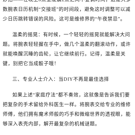
昆明市盘龙区北京路928号同德昆明广场写字楼10层06室（需提前预约）
数腕表日历机制“交接班”的时间段，避免这时调整可以减
石家庄市长安区中山东路39号勒泰中心写字楼B座13层07室（需提前预约）
少日历跳转错误的风险。这可是维修界的“午夜禁忌”。
西安市碑林区南关正街88号华侨城长安国际中心E座6楼10室（需提前预约）
海口市龙华区金贸东路5号海口华润大厦B座17层1707室（需提前预约）
温柔的摇晃：有时候，一个轻轻的摇晃就能解决大问
唐山市路南区新华东道100号万达广场写字楼A座10层1002室（需提前预约）
题。将腕表轻轻握在手中，做几个温柔的翻滚动作，或许
台州市椒江区东海大道1800号腾达中心东1幢20楼2002室（需提前预约）
内蒙古自治区呼和浩特市玉泉区大学西街70号华润万象城写字楼（鄂尔多斯大厦）23层2326室（需提前预约）
就能唤醒沉睡的齿轮，让它继续前行。记得，温柔是关
甘肃省兰州市七里河区西津西路16号兰州中心写字楼21层2102室（需提前预约）
键，别把它当成骰子哦！
重庆市解放碑渝中区民权路28号英利国际金融中心写字楼20层01室（需提前预约）
黑龙江省大庆市萨尔图区会战大街万国售后服务中心（需提前预约）
三、专业人士介入：当DIY不再是最佳选择
黑龙江省鹤岗市向阳区红军路万国售后服务中心（需提前预约）
如果上述“家庭疗法”都不奏效，这就像是告诉我们要
黑龙江省黑河市爱辉区中央街万国售后服务中心（需提前预约）
黑龙江省鸡西市鸡冠区红军路万国售后服务中心（需提前预约）
把复杂的手术留给外科医生一样。将腕表交给专业的维修
黑龙江省佳木斯市向阳区长安路万国售后服务中心（需提前预约）
师傅，他们拥有魔术师般的巧手和微缩世界的透视眼，能
黑龙江省牡丹江市东安区太平路万国售后服务中心（需提前预约）
够深入表壳内部，解开最复杂的机械谜题。
黑龙江省七台河市桃山区大同街万国售后服务中心（需提前预约）