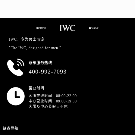
浙江省金华市金东区东市南街777号金华万达广场4号楼22楼2209室万国售后服务中心（需提前预约）
浙江省丽水市莲都区解放街万国售后服务中心（需提前预约）
浙江省宁波市江北区大闸南路500号来福士广场办公楼20层2009室万国售后服务中心（需提前预约）
浙江省衢州市柯城区上街万国售后服务中心（需提前预约）
浙江省绍兴市越城区胜利东路379号世茂天际中心写字楼8层805室万国售后服务中心（需提前预约）
IWC，专为男士而设
浙江省舟山市定海区解放东路万国售后服务中心（需提前预约）
"The IWC, designed for men.”
澳门特别行政区大堂区议事亭前地（新马路）万国售后服务中心（需提前预约）
澳门特别行政区风顺堂区南湾大马路万国售后服务中心（需提前预约）
总部服务热线
澳门特别行政区花地玛堂区关闸广场万国售后服务中心（需提前预约）
400-992-7093
澳门特别行政区花王堂区大三巴商圈万国售后服务中心（需提前预约）
澳门特别行政区嘉模堂区官也街万国售后服务中心（需提前预约）
营业时间
澳门省路氹城市金光大道万国售后服务中心（需提前预约）
客服在线时间：08:00-22:00
中心营业时间：09:00-19:30
澳门特别行政区望德堂区塔石广场万国售后服务中心（需提前预约）
客服及中心节假日不休
福建省福州市鼓楼区五四路128-1号恒力城写字楼15层03室万国售后服务中心（需提前预约）
福建省厦门市思明区湖滨东路95号万象城华润大厦B座11层1104室万国售后服务中心（需提前预约）
站点导航
广东省潮州市潮安区新风路与潮汕路交汇处万国售后服务中心（需提前预约）