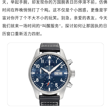
天，举起手腕，却发现你的万国腕表日历停滞不前，仿佛
南昌市红谷滩新区红谷中大道998号绿地双子塔（中央广场）A1座办公楼14层07室（需提前预约）
济南市历下区经十路11111号华润中心写字楼（万象城）15层1508室（需提前预约）
时间在昨晚悄悄打了个盹。这不仅是个小困惑，更像是宇
广州市天河区天河路230号万菱汇国际中心写字楼A塔7层704室（需提前预约）
宙对你开了个不大不小的玩笑。别急，亲爱的表友，今天
广州市越秀区环市东路371-375号世界贸易中心大厦南塔写字楼15层07室（需提前预约）
我们就来一场时间的“叫醒服务”，探讨如何让那固执的日
深圳市罗湖区深南东路5001号华润大厦写字楼17层1701室（需提前预约）
历窗口重新活力四射。
惠州市惠城区江北文昌一路7号华贸大厦写字楼1座30层05室（需提前预约）
厦门市思明区湖滨东路95号华润大厦写字楼B座11层1104室（需提前预约）
福州市鼓楼区五四路128-1号恒力城写字楼15层03室（需提前预约）
成都市锦江区人民东路6号SAC东原中心写字楼24层2406B室（需提前预约）
重庆市江北区观音桥步行街2号融恒时代广场写字楼9层902室（需提前预约）
长沙市芙蓉区定王台街道建湘路393号世茂环球金融中心写字楼（芙蓉广场）10层13室（需提前预约）
郑州市二七区铭功路10号华润大厦写字楼29层2905室（需提前预约）
太原市迎泽区解放路15号亨得利名表服务中心（品牌授权店）3层整层（需提前预约）
沈阳市沈河区中街路137号亨得利名表服务中心（品牌授权店）1层整层（需提前预约）
沈阳市沈河区中街路83号亨得利名表服务中心（品牌授权店）1层整层（需提前预约）
乌鲁木齐市天山区红山路26号时代广场（CCMALL）C座17层17-B（需提前预约）