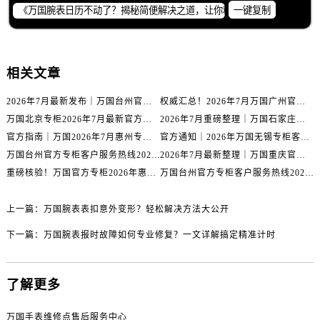
内蒙古自治区包头市青山区幸福路甲3号王府井百货名表维修万国售后服务中心（需提前预约）
一键复制
内蒙古自治区赤峰市红山区哈达街万国售后服务中心（需提前预约）
内蒙古自治区鄂尔多斯市东胜区伊金霍洛街万国售后服务中心（需提前预约）
内蒙古自治区呼伦贝尔市海拉尔区中央街万国售后服务中心（需提前预约）
相关文章
内蒙古自治区通辽市科尔沁区明仁大街万国售后服务中心（需提前预约）
2026年7月最新发布｜万国台州官方专柜客户服务热线与专柜信息攻略
权威汇总！2026年7月万国广州官方专柜客户服务电话及门店名录
内蒙古自治区乌海市海勃湾区人民南路万国售后服务中心（需提前预约）
万国北京专柜2026年7月最新官方客服热线｜门店信息及服务攻略发布
2026年7月重磅整理｜万国石家庄官方专柜服务电话&客户服务中心公告
内蒙古自治区乌兰察布市集宁区恩和大街万国售后服务中心（需提前预约）
官方指南｜万国2026年7月惠州专柜客户服务热线与门店信息全攻略
官方通知｜2026年万国无锡专柜客户服务热线全新升级（附7月最新专柜信息汇总）
内蒙古自治区锡林郭勒盟市锡林浩特市光明街与额尔敦路交叉口万国售后服务中心（需提前预约）
万国台州官方专柜客户服务热线2026年7月最新公告｜专柜信息权威核验
2026年7月最新整理｜万国重庆官方专柜名录+客服电话，门店信息大公开
内蒙古自治区兴安盟市乌兰浩特市兴安大街万国售后服务中心（需提前预约）
重磅核验！万国官方专柜2026年惠州客户服务热线与门店信息（7月最新）
万国台州官方专柜客户服务热线2026年7月最新通告｜专柜信息权威发布
山西省大同市平城区迎宾街万国售后服务中心（需提前预约）
山西省晋城市城区黄华街万国售后服务中心（需提前预约）
上一篇：
万国腕表表扣意外变形？轻松解决方法大公开
山西省晋中市榆次区顺城街万国售后服务中心（需提前预约）
下一篇：
万国腕表报时故障如何专业修复？一文详解搞定精准计时
山西省临汾市尧都区解放路万国售后服务中心（需提前预约）
山西省吕梁市离石区永宁中路与建设街交叉口万国售后服务中心（需提前预约）
了解更多
山西省朔州市朔城区怡西路与鄯阳西街交汇处万国售后服务中心（需提前预约）
山西省忻州市忻府区和平东街与七一南路交叉口万国售后服务中心（需提前预约）
万国手表维修点售后服务中心