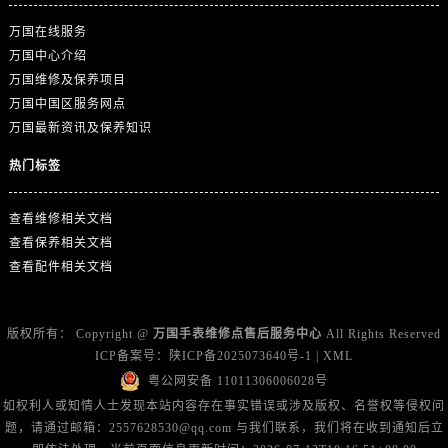
广东省广州市天河区天河路230号万菱汇国际中心A塔7层704室万国售后服务中心（需提前预约）
万国在线服务
广东省广州市越秀区环市东路371-375号世界贸易中心大厦南塔15层1507室万国售后服务中心（需提前预约）
万国中心介绍
广东省河源市源城区越王大道万国售后服务中心（需提前预约）
万国维修及保养项目
广东省惠州市惠城区江北文昌一路7号华贸大厦1座30层3005室万国售后服务中心（需提前预约）
万国中国区服务网点
广东省江门市蓬江区广场西路万国售后服务中心（需提前预约）
万国最新资讯及保养知识
广东省揭阳市榕城进贤门步行街万国售后服务中心（需提前预约）
热门标签
广东省茂名市电白区水东街道迎宾大道万国售后服务中心（需提前预约）
广东省梅州市梅江区金燕大道万国售后服务中心（需提前预约）
查看维修相关文档
广东省清远市清城区湖西路万国售后服务中心（需提前预约）
查看保养相关文档
广东省汕头市龙湖区长平路万国售后服务中心（需提前预约）
查看配件相关文档
广东省汕尾市城区香洲街道园林社区翠园街万国售后服务中心（需提前预约）
广东省韶关市武江区芙蓉新区与老城中心交汇处万国售后服务中心（需提前预约）
版权所有：
Copyright @
万国手表维修点售后服务中心
All Rights Reserved
广东省深圳市罗湖区深南东路5001号华润大厦17层1701室万国售后服务中心（需提前预约）
ICP备案号：
陕ICP备2025073640号-1
|
XML
广东省阳江市江城区东风一路万国售后服务中心（需提前预约）
粤公网安备 11011306006028号
广东省云浮市云城区金山路万国售后服务中心（需提前预约）
如权利人或知情人士发现本站内容存在事实错误或涉及版权、名誉权等侵权问
广东省湛江市赤坎区观海北路万国售后服务中心（需提前预约）
题，请通过邮箱：2557628530@qq.com 与我们联系，我们将在收到通知后立