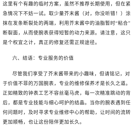
黑龙江省齐齐哈尔市龙沙区龙华路万国售后服务中心（需提前预约）
这里有个有趣的临时方案，虽然不推荐长期使用，但在紧
黑龙江省双鸭山市尖山区新兴大街万国售后服务中心（需提前预约）
急情况下不妨一试。取少量芥末酱（对，你没听错！）涂
黑龙江省绥化市北林区新华街与康庄路交叉口万国售后服务中心（需提前预约）
抹在发条断裂处的两端，利用芥末酱中的油脂暂时“粘合”
黑龙江省伊春市伊美区通河路万国售后服务中心（需提前预约）
断裂面，从而使腕表获得短暂的动力来源。请注意，这只
吉林省白城市洮北区明仁南街万国售后服务中心（需提前预约）
是个权宜之计，真正的修复还需正规途径。
吉林省白山市浑江区浑江大街万国售后服务中心（需提前预约）
吉林省吉林市船营区河南街万国售后服务中心（需提前预约）
六、结语：专业服务的价值
吉林省辽源市龙山区人民大街万国售后服务中心（需提前预约）
吉林省梅河口市新华街道梅河大街万国售后服务中心（需提前预约）
尽管我们享受了芥末酱带来的小趣味，但请铭记，对
吉林省四平市铁东区紫气大路与南九经街交汇处万国售后服务中心（需提前预约）
于价值不菲的万国腕表，专业的维修保养才是长久之道。
吉林省松原市宁江区五环大街万国售后服务中心（需提前预约）
正如精致的钟表工艺不容丝毫马虎，每一次精准跳动的背
吉林省通化市东昌区环通乡江南大街万国售后服务中心（需提前预约）
后，都是专业技能与细心呵护的结晶。当你的腕表遇到任
吉林省延边市延吉市解放路万国售后服务中心（需提前预约）
辽宁省鞍山市铁东区站前街万国售后服务中心（需提前预约）
何问题时，及时寻求专业维修中心的帮助，让时间的流转
辽宁省本溪市平山区胜利路万国售后服务中心（需提前预约）
更加顺畅，也让这份陪伴更加长久。
辽宁省朝阳市双塔区新华路万国售后服务中心（需提前预约）