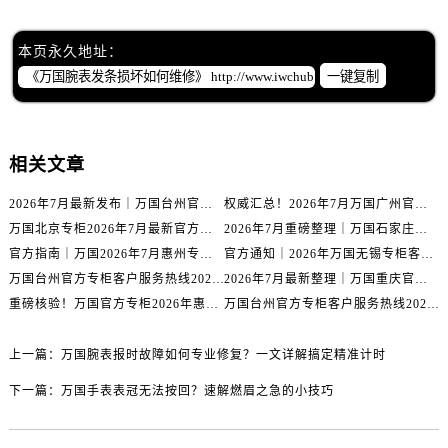
内蒙古自治区包头市青山区幸福路甲3号王府井百货名表维修万国售后服务中心（需提前预约）
内蒙古自治区赤峰市红山区哈达街万国售后服务中心（需提前预约）
本页永久地址：
内蒙古自治区鄂尔多斯市东胜区伊金霍洛街万国售后服务中心（需提前预约）
一键复制
内蒙古自治区呼伦贝尔市海拉尔区中央街万国售后服务中心（需提前预约）
内蒙古自治区通辽市科尔沁区明仁大街万国售后服务中心（需提前预约）
内蒙古自治区乌海市海勃湾区人民南路万国售后服务中心（需提前预约）
相关文章
内蒙古自治区乌兰察布市集宁区恩和大街万国售后服务中心（需提前预约）
内蒙古自治区锡林郭勒盟市锡林浩特市光明街与额尔敦路交叉口万国售后服务中心（需提前预约）
2026年7月最新发布｜万国台州官方专柜客户服务热线与专柜信息攻略
权威汇总！2026年7月万国广州官方专柜客户服务电话及门店名录
万国北京专柜2026年7月最新官方客服热线｜门店信息及服务攻略发布
2026年7月重磅整理｜万国石家庄官方专柜服务电话&客户服务中心公告
内蒙古自治区兴安盟市乌兰浩特市兴安大街万国售后服务中心（需提前预约）
官方指南｜万国2026年7月惠州专柜客户服务热线与门店信息全攻略
官方通知｜2026年万国无锡专柜客户服务热线全新升级（附7月最新专柜信息汇总）
山西省大同市平城区迎宾街万国售后服务中心（需提前预约）
万国台州官方专柜客户服务热线2026年7月最新公告｜专柜信息权威核验
2026年7月最新整理｜万国重庆官方专柜名录+客服电话，门店信息大公开
山西省晋城市城区黄华街万国售后服务中心（需提前预约）
重磅核验！万国官方专柜2026年惠州客户服务热线与门店信息（7月最新）
万国台州官方专柜客户服务热线2026年7月最新通告｜专柜信息权威发布
山西省晋中市榆次区顺城街万国售后服务中心（需提前预约）
山西省临汾市尧都区解放路万国售后服务中心（需提前预约）
上一篇：
万国腕表报时故障如何专业修复？一文详解搞定精准计时
山西省吕梁市离石区永宁中路与建设街交叉口万国售后服务中心（需提前预约）
下一篇：
万国手表表冠无法按回？速解燃眉之急的小技巧
山西省朔州市朔城区怡西路与鄯阳西街交汇处万国售后服务中心（需提前预约）
山西省忻州市忻府区和平东街与七一南路交叉口万国售后服务中心（需提前预约）