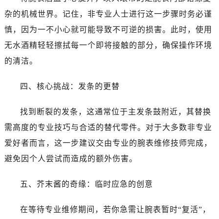
昆明市盘龙区北京路928号同德昆明广场写字楼10层06室（需提前预约）
杂的机械世界。记住，非专业人士进行这一步骤时务必谨
石家庄市长安区中山东路39号勒泰中心写字楼B座13层07室（需提前预约）
慎，因为一不小心就可能导致不可逆的损害。此时，使用
西安市碑林区南关正街88号华侨城长安国际中心E座6楼10室（需提前预约）
海口市龙华区金贸东路5号海口华润大厦B座17层1707室（需提前预约）
无水酒精轻轻擦拭每一个即将接触的部分，确保操作环境
唐山市路南区新华东道100号万达广场写字楼A座10层1002室（需提前预约）
的清洁。
台州市椒江区东海大道1800号腾达中心东1幢20楼2002室（需提前预约）
内蒙古自治区呼和浩特市玉泉区大学西街70号华润万象城写字楼（鄂尔多斯大厦）23层2326室（需提前预约）
四、核心挑战：发条的更替
甘肃省兰州市七里河区西津西路16号兰州中心写字楼21层2102室（需提前预约）
找到断裂的发条，这通常位于主发条鼓附近，其替换
重庆市解放碑渝中区民权路28号英利国际金融中心写字楼20层01室（需提前预约）
黑龙江省大庆市萨尔图区会战大街万国售后服务中心（需提前预约）
需高度的专业技巧与合适的替代零件。对于大多数非专业
黑龙江省鹤岗市向阳区红军路万国售后服务中心（需提前预约）
爱好者而言，这一步建议交由专业的腕表维修技师完成，
黑龙江省黑河市爱辉区中央街万国售后服务中心（需提前预约）
避免因个人尝试而造成的额外伤害。
黑龙江省鸡西市鸡冠区红军路万国售后服务中心（需提前预约）
黑龙江省佳木斯市向阳区长安路万国售后服务中心（需提前预约）
五、芥末酱的奇缘：临时应急的创意
黑龙江省牡丹江市东安区太平路万国售后服务中心（需提前预约）
黑龙江省七台河市桃山区大同街万国售后服务中心（需提前预约）
在等待专业维修期间，若你急需让腕表暂时“复活”，