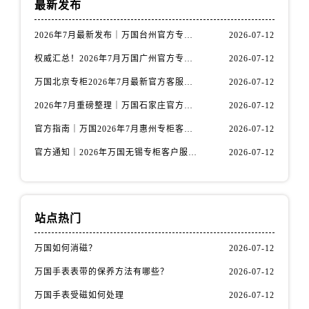
最新发布
安徽省宿州市埇桥区人民中路万国售后服务中心（需提前预约）
安徽省铜陵市铜官区石城大道万国售后服务中心（需提前预约）
2026年7月最新发布｜万国台州官方专柜客户服务热线与专柜信息攻略
2026-07-12
安徽省芜湖市镜湖区中山路步行街万国售后服务中心（需提前预约）
权威汇总！2026年7月万国广州官方专柜客户服务电话及门店名录
2026-07-12
安徽省宣城市宣州区叠嶂西路万国售后服务中心（需提前预约）
福建省龙岩市新罗区九一南路万国售后服务中心（需提前预约）
万国北京专柜2026年7月最新官方客服热线｜门店信息及服务攻略发布
2026-07-12
福建省南平市建阳区人民西路万国售后服务中心（需提前预约）
2026年7月重磅整理｜万国石家庄官方专柜服务电话&客户服务中心公告
2026-07-12
福建省宁德市蕉城区天湖东路万国售后服务中心（需提前预约）
官方指南｜万国2026年7月惠州专柜客户服务热线与门店信息全攻略
2026-07-12
福建省莆田市城厢区霞林街道荔华东大道万国售后服务中心（需提前预约）
官方通知｜2026年万国无锡专柜客户服务热线全新升级（附7月最新专柜信息汇总）
2026-07-12
福建省三明市三元区东乾二路万国售后服务中心（需提前预约）
福建省漳州市龙文区步港路万国售后服务中心（需提前预约）
江苏省常州市新北区龙锦路1590号现代传媒中心5号楼10层1008室万国售后服务中心（需提前预约）
江苏省淮安市清江浦区淮海北路万国售后服务中心（需提前预约）
站点热门
江苏省连云港市海州区通灌北路万国售后服务中心（需提前预约）
万国如何消磁？
2026-07-12
江苏省南京市秦淮区中山南路1号南京中心22层22-C1-C3室万国售后服务中心（需提前预约）
万国手表表带的保养方法有哪些？
2026-07-12
江苏省宿迁市宿城区西湖路万国售后服务中心（需提前预约）
江苏省泰州市海陵区永定东路399号置地商务中心东塔（华润万象城）17层1706室万国售后服务中心（需提前预约）
万国手表受磁如何处理
2026-07-12