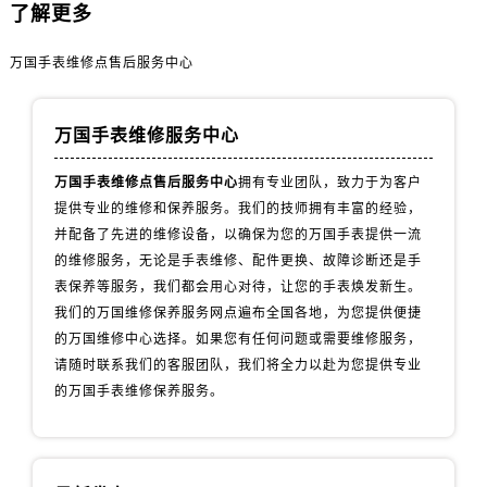
山西省阳泉市郊区平阳东街与新城大道交叉口万国售后服务中心（需提前预约）
了解更多
山西省运城市盐湖区河东街万国售后服务中心（需提前预约）
万国手表维修点售后服务中心
山西省长治市潞州区英雄中路万国售后服务中心（需提前预约）
山西省太原市迎泽区迎泽街道解放路15号亨得利名表维修授权店3楼万国售后服务中心（需提前预约）
天津市和平区赤峰道136号天津国际金融中心26层2603室万国售后服务中心（需提前预约）
万国手表维修服务中心
安徽省安庆市迎江区人民路万国售后服务中心（需提前预约）
万国手表维修点售后服务中心
拥有专业团队，致力于为客户
安徽省蚌埠市蚌山区淮河路万国售后服务中心（需提前预约）
提供专业的维修和保养服务。我们的技师拥有丰富的经验，
安徽省亳州市谯城区魏武大道万国售后服务中心（需提前预约）
并配备了先进的维修设备，以确保为您的万国手表提供一流
安徽省池州市贵池区长江路万国售后服务中心（需提前预约）
的维修服务，无论是手表维修、配件更换、故障诊断还是手
安徽省滁州市琅琊区南谯北路万国售后服务中心（需提前预约）
表保养等服务，我们都会用心对待，让您的手表焕发新生。
安徽省阜阳市颍州区颍州北路万国售后服务中心（需提前预约）
我们的万国维修保养服务网点遍布全国各地，为您提供便捷
的万国维修中心选择。如果您有任何问题或需要维修服务，
安徽省淮北市相山区淮海路万国售后服务中心（需提前预约）
请随时联系我们的客服团队，我们将全力以赴为您提供专业
安徽省淮南市田家庵区国庆中路万国售后服务中心（需提前预约）
的万国手表维修保养服务。
安徽省黄山市屯溪区黄山西路万国售后服务中心（需提前预约）
安徽省六安市金安区解放中路万国售后服务中心（需提前预约）
安徽省马鞍山市雨山区湖南西路万国售后服务中心（需提前预约）