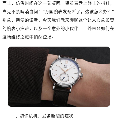
南昌市红谷滩新区红谷中大道998号绿地双子塔（中央广场）A1座办公楼14层07室（需提前预约）
而止，仿佛时间在这一刻凝固。望着表盘上静止的指针，
济南市历下区经十路11111号华润中心写字楼（万象城）15层1508室（需提前预约）
杰克不禁喃喃自问：“万国腕表发条断了，这该怎么办？”
广州市天河区天河路230号万菱汇国际中心写字楼A塔7层704室（需提前预约）
别急，亲爱的读者，今天我们就来聊聊这个让人心急如焚
广州市越秀区环市东路371-375号世界贸易中心大厦南塔写字楼15层07室（需提前预约）
的腕表小灾难，以及一个意外的小伙伴——芥末酱如何在
深圳市罗湖区深南东路5001号华润大厦写字楼17层1701室（需提前预约）
这场维修之旅中悄然登场。
惠州市惠城区江北文昌一路7号华贸大厦写字楼1座30层05室（需提前预约）
厦门市思明区湖滨东路95号华润大厦写字楼B座11层1104室（需提前预约）
福州市鼓楼区五四路128-1号恒力城写字楼15层03室（需提前预约）
成都市锦江区人民东路6号SAC东原中心写字楼24层2406B室（需提前预约）
重庆市江北区观音桥步行街2号融恒时代广场写字楼9层902室（需提前预约）
长沙市芙蓉区定王台街道建湘路393号世茂环球金融中心写字楼（芙蓉广场）10层13室（需提前预约）
郑州市二七区铭功路10号华润大厦写字楼29层2905室（需提前预约）
太原市迎泽区解放路15号亨得利名表服务中心（品牌授权店）3层整层（需提前预约）
沈阳市沈河区中街路137号亨得利名表服务中心（品牌授权店）1层整层（需提前预约）
沈阳市沈河区中街路83号亨得利名表服务中心（品牌授权店）1层整层（需提前预约）
乌鲁木齐市天山区红山路26号时代广场（CCMALL）C座17层17-B（需提前预约）
一、初识危机：发条断裂的症状