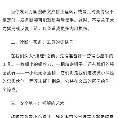
温州市鹿城区锦绣路1067号置信广场10层1015室（需提前预约）
哈尔滨市道里区友谊西路600号富力中心T2座写字楼29层03室（需提前预约）
当你发现万国腕表突然停止运转，或是走时变得极不
大连市中山区人民路15号国际金融大厦7层G室（需提前预约）
稳定时，发条断裂可能就是幕后黑手。这时，不要急于大
佛山市禅城区季华五路57号万科金融中心C座12层1205室（需提前预约）
力摇晃或反复上链，以免造成更多内部损伤。
东莞市东城街道鸿福东路1号民盈国贸中心T1写字楼9层907室（需提前预约）
无锡市梁溪区人民中路139号恒隆广场写字楼1座11层1104室（需提前预约）
二、诊断与预备：工具的集结号
南通市崇川区工农路57号圆融广场写字楼16层1603室（需提前预约）
苏州市苏州工业园区星港街199号苏州中心办公楼C座22层08室（需提前预约）
在我们深入“肌理”之前，先得准备好一套得心应手的
武汉市江汉区解放大道686号世界贸易大厦38层09室（需提前预约）
工具。一枚细小的螺丝刀、一把精密镊子，还有我们的秘
南宁市青秀区金湖路59号地王大厦12楼1224室（需提前预约）
密武器——一小瓶无水酒精，它们将是我们这次微小探险
合肥市蜀山区潜山路111号万象城华润大厦B座12楼03室（需提前预约）
的忠实伙伴。而芥末酱？别急，它将在文章的尾声给你一
泉州市丰泽区宝洲路729号浦西万达中心写字楼A座7楼709室（需提前预约）
个惊喜。
青岛市南区山东路6号华润大厦B座22层04室（需提前预约）
烟台市芝罘区胜利路139号万达金融中心A座907室（需提前预约）
三、安全第一：拆解的艺术
长春市朝阳区西安大路727号中银大厦A座(旺进大厦)18层09室（需提前预约）
贵阳市南明区都司高架桥路33号亨特国际金融中心14楼14D（需提前预约）
将腕表后盖小心旋开，映入眼帘的是腕表内部错综复