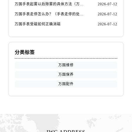
江苏省徐州市鼓楼区淮海东路29号苏宁广场IFC国际金融中心35层3508室万国售后服务中心（需提前预约）
万国手表起雾以后除雾的具体方法（万国手表起雾解决办法）
2026-07-12
江苏省盐城市盐都区世纪大道5号盐城金融城写字楼1号楼16层1604室万国售后服务中心（需提前预约）
万国手表走停怎么办？（手表走停的处理方法）
2026-07-12
江苏省扬州市邗江区国展路29号星耀天地写字楼1号楼18层1803室万国售后服务中心（需提前预约）
万国手表受磁如何正确消磁
2026-07-12
江苏省镇江市京口区中山东路万国售后服务中心（需提前预约）
江西省抚州市临川区赣东大道万国售后服务中心（需提前预约）
江西省赣州市章贡区文清路万国售后服务中心（需提前预约）
江西省吉安市吉州区井冈山大道万国售后服务中心（需提前预约）
分类标签
江西省景德镇市珠山区珠山中路万国售后服务中心（需提前预约）
万国维修
江西省九江市浔阳区浔阳路万国售后服务中心（需提前预约）
万国保养
江西省南昌市红谷滩新区红谷中大道998号绿地双子塔（中央广场）A1座办公楼14层1407室万国售后服务中心（需提前预约）
万国配件
江西省萍乡市安源区萍安北大道与康庄路交叉口万国售后服务中心（需提前预约）
江西省上饶市信州区滨江西路万国售后服务中心（需提前预约）
江西省新余市渝水区北湖西路万国售后服务中心（需提前预约）
江西省宜春市袁州区中山中路万国售后服务中心（需提前预约）
江西省鹰潭市月湖区胜利东路万国售后服务中心（需提前预约）
山东省德州市德城区东风中路万国售后服务中心（需提前预约）