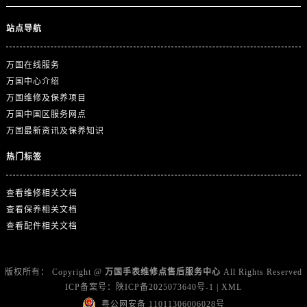
广东省广州市天河区天河路230号万菱汇国际中心A塔7层704室万国售后服务中心（需提前预约）
广东省广州市越秀区环市东路371-375号世界贸易中心大厦南塔15层1507室万国售后服务中心（需提前预约）
站点导航
广东省河源市源城区越王大道万国售后服务中心（需提前预约）
广东省惠州市惠城区江北文昌一路7号华贸大厦1座30层3005室万国售后服务中心（需提前预约）
万国在线服务
万国中心介绍
广东省江门市蓬江区广场西路万国售后服务中心（需提前预约）
万国维修及保养项目
广东省揭阳市榕城进贤门步行街万国售后服务中心（需提前预约）
万国中国区服务网点
广东省茂名市电白区水东街道迎宾大道万国售后服务中心（需提前预约）
万国最新资讯及保养知识
广东省梅州市梅江区金燕大道万国售后服务中心（需提前预约）
热门标签
广东省清远市清城区湖西路万国售后服务中心（需提前预约）
广东省汕头市龙湖区长平路万国售后服务中心（需提前预约）
查看维修相关文档
广东省汕尾市城区香洲街道园林社区翠园街万国售后服务中心（需提前预约）
查看保养相关文档
广东省韶关市武江区芙蓉新区与老城中心交汇处万国售后服务中心（需提前预约）
查看配件相关文档
广东省深圳市罗湖区深南东路5001号华润大厦17层1701室万国售后服务中心（需提前预约）
广东省阳江市江城区东风一路万国售后服务中心（需提前预约）
版权所有：
Copyright @
万国手表维修点售后服务中心
All Rights Reserved
广东省云浮市云城区金山路万国售后服务中心（需提前预约）
ICP备案号：
陕ICP备2025073640号-1
|
XML
广东省湛江市赤坎区观海北路万国售后服务中心（需提前预约）
粤公网安备 11011306006028号