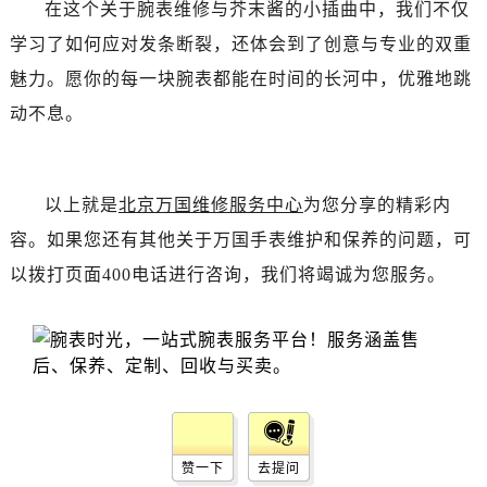
辽宁省丹东市振兴区七经街万国售后服务中心（需提前预约）
在这个关于腕表维修与芥末酱的小插曲中，我们不仅
辽宁省抚顺市新抚区东一路万国售后服务中心（需提前预约）
学习了如何应对发条断裂，还体会到了创意与专业的双重
辽宁省阜新市海州区解放大街万国售后服务中心（需提前预约）
魅力。愿你的每一块腕表都能在时间的长河中，优雅地跳
辽宁省葫芦岛市连山区中央路万国售后服务中心（需提前预约）
动不息。
辽宁省锦州市古塔区中央大街万国售后服务中心（需提前预约）
辽宁省辽阳市白塔区新运大街万国售后服务中心（需提前预约）
辽宁省盘锦市兴隆台区石油大街万国售后服务中心（需提前预约）
以上就是
北京万国维修服务中心
为您分享的精彩内
辽宁省铁岭市银州区南马路万国售后服务中心（需提前预约）
容。如果您还有其他关于万国手表维护和保养的问题，可
辽宁省营口市站前区市府路与渤海大街交叉口万国售后服务中心（需提前预约）
以拨打页面400电话进行咨询，我们将竭诚为您服务。
辽宁省沈阳市沈河区中街路137号亨得利名表维修授权店1楼万国售后服务中心（需提前预约）
辽宁省沈阳市沈河区中街路83号亨得利名表维修授权店1楼万国售后服务中心（需提前预约）
北京市朝阳区建国门外大街甲6号华熙国际中心D座11层1102室万国售后服务中心（需提前预约）
北京市东城区东长安街1号王府井东方广场W3座6层602室万国售后服务中心（需提前预约）
河北省保定市竞秀区朝阳北大街北国先天下万国售后服务中心（需提前预约）
内蒙古自治区阿拉善盟市左旗土尔扈特大街万国售后服务中心（需提前预约）
内蒙古自治区巴彦淖尔市临河区新华街万国售后服务中心（需提前预约）
赞一下
去提问