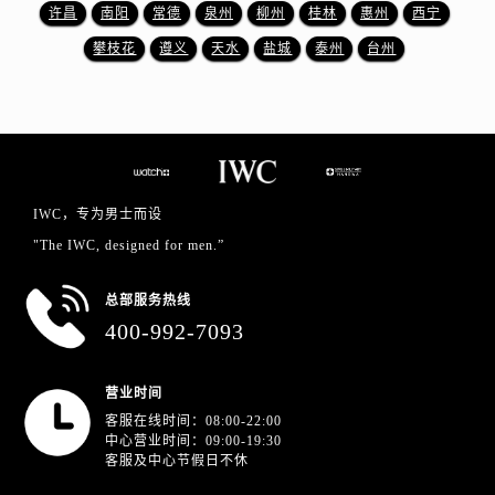
浙江省金华市金东区东市南街777号金华万达广场4号楼22楼2209室万国售后服务中心（需提前预约）
许昌
南阳
常德
泉州
柳州
桂林
惠州
西宁
浙江省丽水市莲都区解放街万国售后服务中心（需提前预约）
攀枝花
遵义
天水
盐城
泰州
台州
浙江省宁波市江北区大闸南路500号来福士广场办公楼20层2009室万国售后服务中心（需提前预约）
浙江省衢州市柯城区上街万国售后服务中心（需提前预约）
浙江省绍兴市越城区胜利东路379号世茂天际中心写字楼8层805室万国售后服务中心（需提前预约）
浙江省舟山市定海区解放东路万国售后服务中心（需提前预约）
澳门特别行政区大堂区议事亭前地（新马路）万国售后服务中心（需提前预约）
IWC，专为男士而设
澳门特别行政区风顺堂区南湾大马路万国售后服务中心（需提前预约）
"The IWC, designed for men.”
澳门特别行政区花地玛堂区关闸广场万国售后服务中心（需提前预约）
澳门特别行政区花王堂区大三巴商圈万国售后服务中心（需提前预约）
总部服务热线
澳门特别行政区嘉模堂区官也街万国售后服务中心（需提前预约）
400-992-7093
澳门省路氹城市金光大道万国售后服务中心（需提前预约）
澳门特别行政区望德堂区塔石广场万国售后服务中心（需提前预约）
营业时间
福建省福州市鼓楼区五四路128-1号恒力城写字楼15层03室万国售后服务中心（需提前预约）
客服在线时间：08:00-22:00
中心营业时间：09:00-19:30
福建省厦门市思明区湖滨东路95号万象城华润大厦B座11层1104室万国售后服务中心（需提前预约）
客服及中心节假日不休
广东省潮州市潮安区新风路与潮汕路交汇处万国售后服务中心（需提前预约）