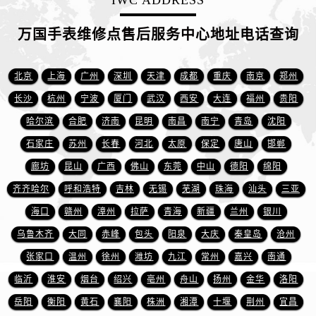
IWC ADDRESS
山东省东营市东营区济南路万国售后服务中心（需提前预约）
山东省济南市历下区经十路11111号华润中心写字楼（万象城）15层1508室万国售后服务中心（需提前预约）
万国手表维修点售后服务中心地址电话查询
山东省济宁市任城区太白楼路万国售后服务中心（需提前预约）
山东省莱芜市文化南路8号银座商城名表维修一楼名表维修万国售后服务中心（需提前预约）
北京
上海
广州
深圳
天津
成都
重庆
南京
郑州
山东省临沂市兰山区解放路万国售后服务中心（需提前预约）
长沙
杭州
宁波
厦门
武汉
西安
大连
福州
贵阳
山东省日照市东港区烟台路万国售后服务中心（需提前预约）
哈尔滨
合肥
济南
昆明
南昌
南宁
青岛
沈阳
山东省泰安市泰山区财源街道泰山大街万国售后服务中心（需提前预约）
山东省威海市环翠区新威海路89号振华商厦一楼名表维修万国售后服务中心（需提前预约）
石家庄
苏州
长春
河北
太原
保定
唐山
邯郸
山东省潍坊市奎文区东风东街万国售后服务中心（需提前预约）
廊坊
昆山
广西
佛山
东莞
中山
德阳
绵阳
山东省枣庄市滕州市北辛路与善国路交叉口万国售后服务中心（需提前预约）
齐齐哈尔
呼和浩特
吉林
无锡
芜湖
珠海
汕头
三亚
山东省淄博市张店区金晶大道万国售后服务中心（需提前预约）
海口
赣州
漳州
拉萨
青海
新疆
兰州
银川
上海市黄浦区南京东路299号宏伊国际广场写字楼8层806室万国售后服务中心（需提前预约）
乌鲁木齐
大同
赤峰
包头
阳泉
大庆
秦皇岛
沧州
上海市徐汇区虹桥路3号港汇中心2座37层3705室万国售后服务中心（需提前预约）
张家口
温州
徐州
潍坊
九江
常州
嘉兴
南通
浙江省杭州市上城区钱江路1366号华润大厦A座5层503-5室万国售后服务中心（需提前预约）
临沂
淮安
烟台
绍兴
亳州
舟山
扬州
金华
洛阳
浙江省湖州市吴兴区劳动路万国售后服务中心（需提前预约）
浙江省嘉兴市南湖区广益路705号嘉兴世界贸易中心A座13层1304室万国售后服务中心（需提前预约）
岳阳
衡阳
黄石
襄阳
株洲
湘潭
十堰
荆州
宜昌