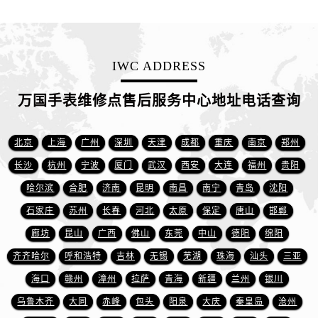
山东省东营市东营区济南路万国售后服务中心（需提前预约）
山东省济南市历下区经十路11111号华润中心写字楼（万象城）15层1508室万国售后服务中心（需提前预约）
山东省济宁市任城区太白楼路万国售后服务中心（需提前预约）
IWC ADDRESS
山东省莱芜市文化南路8号银座商城名表维修一楼名表维修万国售后服务中心（需提前预约）
山东省临沂市兰山区解放路万国售后服务中心（需提前预约）
万国手表维修点售后服务中心地址电话查询
山东省日照市东港区烟台路万国售后服务中心（需提前预约）
山东省泰安市泰山区财源街道泰山大街万国售后服务中心（需提前预约）
北京
上海
广州
深圳
天津
成都
重庆
南京
郑州
山东省威海市环翠区新威海路89号振华商厦一楼名表维修万国售后服务中心（需提前预约）
山东省潍坊市奎文区东风东街万国售后服务中心（需提前预约）
长沙
杭州
宁波
厦门
武汉
西安
大连
福州
贵阳
山东省枣庄市滕州市北辛路与善国路交叉口万国售后服务中心（需提前预约）
哈尔滨
合肥
济南
昆明
南昌
南宁
青岛
沈阳
山东省淄博市张店区金晶大道万国售后服务中心（需提前预约）
石家庄
苏州
长春
河北
太原
保定
唐山
邯郸
上海市黄浦区南京东路299号宏伊国际广场写字楼8层806室万国售后服务中心（需提前预约）
廊坊
昆山
广西
佛山
东莞
中山
德阳
绵阳
上海市徐汇区虹桥路3号港汇中心2座37层3705室万国售后服务中心（需提前预约）
齐齐哈尔
呼和浩特
吉林
无锡
芜湖
珠海
汕头
三亚
浙江省杭州市上城区钱江路1366号华润大厦A座5层503-5室万国售后服务中心（需提前预约）
海口
赣州
漳州
拉萨
青海
新疆
兰州
银川
浙江省湖州市吴兴区劳动路万国售后服务中心（需提前预约）
乌鲁木齐
大同
赤峰
包头
阳泉
大庆
秦皇岛
沧州
浙江省嘉兴市南湖区广益路705号嘉兴世界贸易中心A座13层1304室万国售后服务中心（需提前预约）