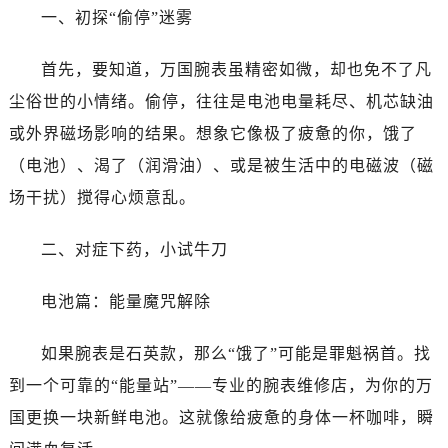
温州市鹿城区锦绣路1067号置信广场10层1015室（需提前预约）
一、初探“偷停”迷雾
哈尔滨市道里区友谊西路600号富力中心T2座写字楼29层03室（需提前预约）
大连市中山区人民路15号国际金融大厦7层G室（需提前预约）
首先，要知道，万国腕表虽精密如微，却也免不了凡
佛山市禅城区季华五路57号万科金融中心C座12层1205室（需提前预约）
尘俗世的小情绪。偷停，往往是电池电量耗尽、机芯缺油
东莞市东城街道鸿福东路1号民盈国贸中心T1写字楼9层907室（需提前预约）
或外界磁场影响的结果。想象它像极了疲惫的你，饿了
无锡市梁溪区人民中路139号恒隆广场写字楼1座11层1104室（需提前预约）
（电池）、渴了（润滑油）、或是被生活中的电磁波（磁
南通市崇川区工农路57号圆融广场写字楼16层1603室（需提前预约）
场干扰）搅得心烦意乱。
苏州市苏州工业园区星港街199号苏州中心办公楼C座22层08室（需提前预约）
武汉市江汉区解放大道686号世界贸易大厦38层09室（需提前预约）
二、对症下药，小试牛刀
南宁市青秀区金湖路59号地王大厦12楼1224室（需提前预约）
合肥市蜀山区潜山路111号万象城华润大厦B座12楼03室（需提前预约）
电池篇：能量魔咒解除
泉州市丰泽区宝洲路729号浦西万达中心写字楼A座7楼709室（需提前预约）
青岛市南区山东路6号华润大厦B座22层04室（需提前预约）
如果腕表是石英款，那么“饿了”可能是罪魁祸首。找
烟台市芝罘区胜利路139号万达金融中心A座907室（需提前预约）
到一个可靠的“能量站”——专业的腕表维修店，为你的万
长春市朝阳区西安大路727号中银大厦A座(旺进大厦)18层09室（需提前预约）
国更换一块新鲜电池。这就像给疲惫的身体一杯咖啡，瞬
贵阳市南明区都司高架桥路33号亨特国际金融中心14楼14D（需提前预约）