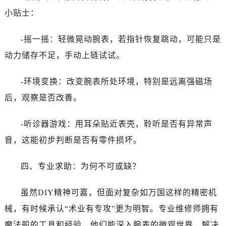
黑龙江省齐齐哈尔市龙沙区龙华路万国售后服务中心（需提前预约）
小贴士：
黑龙江省双鸭山市尖山区新兴大街万国售后服务中心（需提前预约）
黑龙江省绥化市北林区新华街与康庄路交叉口万国售后服务中心（需提前预约）
-摇一摇：轻微晃动腕表，若指针恢复跳动，可能只是
黑龙江省伊春市伊美区通河路万国售后服务中心（需提前预约）
动力储存不足，手动上链试试。
吉林省白城市洮北区明仁南街万国售后服务中心（需提前预约）
吉林省白山市浑江区浑江大街万国售后服务中心（需提前预约）
-环境变换：改变腕表所处环境，特别是远离强磁场
吉林省吉林市船营区河南街万国售后服务中心（需提前预约）
后，观察是否改善。
吉林省辽源市龙山区人民大街万国售后服务中心（需提前预约）
吉林省梅河口市新华街道梅河大街万国售后服务中心（需提前预约）
-听诊器游戏：用耳朵贴近表壳，聆听是否有异常声
吉林省四平市铁东区紫气大路与南九经街交汇处万国售后服务中心（需提前预约）
音，这能初步判断是否有零件损坏。
吉林省松原市宁江区五环大街万国售后服务中心（需提前预约）
吉林省通化市东昌区环通乡江南大街万国售后服务中心（需提前预约）
四、专业求助：为何不可或缺？
吉林省延边市延吉市解放路万国售后服务中心（需提前预约）
辽宁省鞍山市铁东区站前街万国售后服务中心（需提前预约）
虽然DIY精神可嘉，但面对复杂如万国这样的精密机
辽宁省本溪市平山区胜利路万国售后服务中心（需提前预约）
械，有时候承认“术业有专攻”更为明智。专业维修师拥有
辽宁省朝阳市双塔区新华路万国售后服务中心（需提前预约）
魔法般的工具和经验，他们能深入腕表的微观世界，解决