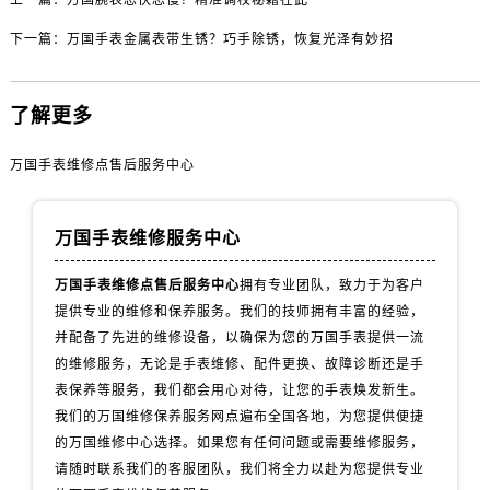
上一篇：
万国腕表忽快忽慢？精准调校秘籍在此
山西省阳泉市郊区平阳东街与新城大道交叉口万国售后服务中心（需提前预约）
山西省运城市盐湖区河东街万国售后服务中心（需提前预约）
下一篇：
万国手表金属表带生锈？巧手除锈，恢复光泽有妙招
山西省长治市潞州区英雄中路万国售后服务中心（需提前预约）
山西省太原市迎泽区迎泽街道解放路15号亨得利名表维修授权店3楼万国售后服务中心（需提前预约）
了解更多
天津市和平区赤峰道136号天津国际金融中心26层2603室万国售后服务中心（需提前预约）
安徽省安庆市迎江区人民路万国售后服务中心（需提前预约）
万国手表维修点售后服务中心
安徽省蚌埠市蚌山区淮河路万国售后服务中心（需提前预约）
安徽省亳州市谯城区魏武大道万国售后服务中心（需提前预约）
万国手表维修服务中心
安徽省池州市贵池区长江路万国售后服务中心（需提前预约）
安徽省滁州市琅琊区南谯北路万国售后服务中心（需提前预约）
万国手表维修点售后服务中心
拥有专业团队，致力于为客户
提供专业的维修和保养服务。我们的技师拥有丰富的经验，
安徽省阜阳市颍州区颍州北路万国售后服务中心（需提前预约）
并配备了先进的维修设备，以确保为您的万国手表提供一流
安徽省淮北市相山区淮海路万国售后服务中心（需提前预约）
的维修服务，无论是手表维修、配件更换、故障诊断还是手
安徽省淮南市田家庵区国庆中路万国售后服务中心（需提前预约）
表保养等服务，我们都会用心对待，让您的手表焕发新生。
安徽省黄山市屯溪区黄山西路万国售后服务中心（需提前预约）
我们的万国维修保养服务网点遍布全国各地，为您提供便捷
安徽省六安市金安区解放中路万国售后服务中心（需提前预约）
的万国维修中心选择。如果您有任何问题或需要维修服务，
安徽省马鞍山市雨山区湖南西路万国售后服务中心（需提前预约）
请随时联系我们的客服团队，我们将全力以赴为您提供专业