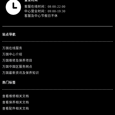
营业时间
广东省广州市天河区天河路230号万菱汇国际中心A塔7层704室万国售后服务中心（需提前预约）
客服在线时间：08:00-22:00
广东省广州市越秀区环市东路371-375号世界贸易中心大厦南塔15层1507室万国售后服务中心（需提前预约）
中心营业时间：09:00-19:30
客服及中心节假日不休
广东省河源市源城区越王大道万国售后服务中心（需提前预约）
广东省惠州市惠城区江北文昌一路7号华贸大厦1座30层3005室万国售后服务中心（需提前预约）
广东省江门市蓬江区广场西路万国售后服务中心（需提前预约）
站点导航
广东省揭阳市榕城进贤门步行街万国售后服务中心（需提前预约）
广东省茂名市电白区水东街道迎宾大道万国售后服务中心（需提前预约）
万国在线服务
广东省梅州市梅江区金燕大道万国售后服务中心（需提前预约）
万国中心介绍
广东省清远市清城区湖西路万国售后服务中心（需提前预约）
万国维修及保养项目
广东省汕头市龙湖区长平路万国售后服务中心（需提前预约）
万国中国区服务网点
万国最新资讯及保养知识
广东省汕尾市城区香洲街道园林社区翠园街万国售后服务中心（需提前预约）
广东省韶关市武江区芙蓉新区与老城中心交汇处万国售后服务中心（需提前预约）
热门标签
广东省深圳市罗湖区深南东路5001号华润大厦17层1701室万国售后服务中心（需提前预约）
广东省阳江市江城区东风一路万国售后服务中心（需提前预约）
查看维修相关文档
查看保养相关文档
广东省云浮市云城区金山路万国售后服务中心（需提前预约）
查看配件相关文档
广东省湛江市赤坎区观海北路万国售后服务中心（需提前预约）