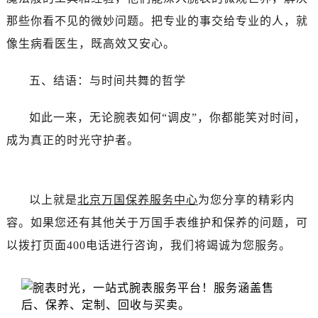
辽宁省丹东市振兴区七经街万国售后服务中心（需提前预约）
那些你看不见的微妙问题。把专业的事交给专业的人，就
辽宁省抚顺市新抚区东一路万国售后服务中心（需提前预约）
像生病看医生，既高效又安心。
辽宁省阜新市海州区解放大街万国售后服务中心（需提前预约）
辽宁省葫芦岛市连山区中央路万国售后服务中心（需提前预约）
五、结语：与时间共舞的哲学
辽宁省锦州市古塔区中央大街万国售后服务中心（需提前预约）
辽宁省辽阳市白塔区新运大街万国售后服务中心（需提前预约）
如此一来，无论腕表如何“调皮”，你都能笑对时间，
辽宁省盘锦市兴隆台区石油大街万国售后服务中心（需提前预约）
成为真正的时光守护者。
辽宁省铁岭市银州区南马路万国售后服务中心（需提前预约）
辽宁省营口市站前区市府路与渤海大街交叉口万国售后服务中心（需提前预约）
辽宁省沈阳市沈河区中街路137号亨得利名表维修授权店1楼万国售后服务中心（需提前预约）
以上就是
北京万国保养服务中心
为您分享的精彩内
辽宁省沈阳市沈河区中街路83号亨得利名表维修授权店1楼万国售后服务中心（需提前预约）
容。如果您还有其他关于万国手表维护和保养的问题，可
北京市朝阳区建国门外大街甲6号华熙国际中心D座11层1102室万国售后服务中心（需提前预约）
北京市东城区东长安街1号王府井东方广场W3座6层602室万国售后服务中心（需提前预约）
以拨打页面400电话进行咨询，我们将竭诚为您服务。
河北省保定市竞秀区朝阳北大街北国先天下万国售后服务中心（需提前预约）
内蒙古自治区阿拉善盟市左旗土尔扈特大街万国售后服务中心（需提前预约）
内蒙古自治区巴彦淖尔市临河区新华街万国售后服务中心（需提前预约）