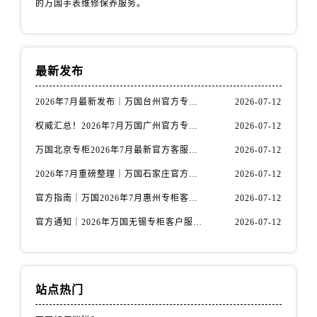
的万国手表维修保养服务。
安徽省宿州市埇桥区人民中路万国售后服务中心（需提前预约）
安徽省铜陵市铜官区石城大道万国售后服务中心（需提前预约）
安徽省芜湖市镜湖区中山路步行街万国售后服务中心（需提前预约）
安徽省宣城市宣州区叠嶂西路万国售后服务中心（需提前预约）
最新发布
福建省龙岩市新罗区九一南路万国售后服务中心（需提前预约）
2026年7月最新发布｜万国台州官方专柜客户服务热线与专柜信息攻略
2026-07-12
福建省南平市建阳区人民西路万国售后服务中心（需提前预约）
福建省宁德市蕉城区天湖东路万国售后服务中心（需提前预约）
权威汇总！2026年7月万国广州官方专柜客户服务电话及门店名录
2026-07-12
福建省莆田市城厢区霞林街道荔华东大道万国售后服务中心（需提前预约）
万国北京专柜2026年7月最新官方客服热线｜门店信息及服务攻略发布
2026-07-12
福建省三明市三元区东乾二路万国售后服务中心（需提前预约）
2026年7月重磅整理｜万国石家庄官方专柜服务电话&客户服务中心公告
2026-07-12
福建省漳州市龙文区步港路万国售后服务中心（需提前预约）
官方指南｜万国2026年7月惠州专柜客户服务热线与门店信息全攻略
2026-07-12
江苏省常州市新北区龙锦路1590号现代传媒中心5号楼10层1008室万国售后服务中心（需提前预约）
官方通知｜2026年万国无锡专柜客户服务热线全新升级（附7月最新专柜信息汇总）
2026-07-12
江苏省淮安市清江浦区淮海北路万国售后服务中心（需提前预约）
江苏省连云港市海州区通灌北路万国售后服务中心（需提前预约）
江苏省南京市秦淮区中山南路1号南京中心22层22-C1-C3室万国售后服务中心（需提前预约）
江苏省宿迁市宿城区西湖路万国售后服务中心（需提前预约）
站点热门
江苏省泰州市海陵区永定东路399号置地商务中心东塔（华润万象城）17层1706室万国售后服务中心（需提前预约）