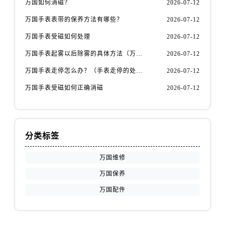
万国如何消磁？
2026-07-12
江苏省徐州市鼓楼区淮海东路29号苏宁广场IFC国际金融中心35层3508室万国售后服务中心（需提前预约）
江苏省盐城市盐都区世纪大道5号盐城金融城写字楼1号楼16层1604室万国售后服务中心（需提前预约）
万国手表表带的保养方法有哪些？
2026-07-12
江苏省扬州市邗江区国展路29号星耀天地写字楼1号楼18层1803室万国售后服务中心（需提前预约）
万国手表受磁如何处理
2026-07-12
江苏省镇江市京口区中山东路万国售后服务中心（需提前预约）
万国手表起雾以后除雾的具体方法（万国手表起雾解决办法）
2026-07-12
江西省抚州市临川区赣东大道万国售后服务中心（需提前预约）
万国手表走停怎么办？（手表走停的处理方法）
2026-07-12
江西省赣州市章贡区文清路万国售后服务中心（需提前预约）
江西省吉安市吉州区井冈山大道万国售后服务中心（需提前预约）
万国手表受磁如何正确消磁
2026-07-12
江西省景德镇市珠山区珠山中路万国售后服务中心（需提前预约）
江西省九江市浔阳区浔阳路万国售后服务中心（需提前预约）
江西省南昌市红谷滩新区红谷中大道998号绿地双子塔（中央广场）A1座办公楼14层1407室万国售后服务中心（需提前预约）
分类标签
江西省萍乡市安源区萍安北大道与康庄路交叉口万国售后服务中心（需提前预约）
万国维修
江西省上饶市信州区滨江西路万国售后服务中心（需提前预约）
江西省新余市渝水区北湖西路万国售后服务中心（需提前预约）
万国保养
江西省宜春市袁州区中山中路万国售后服务中心（需提前预约）
万国配件
江西省鹰潭市月湖区胜利东路万国售后服务中心（需提前预约）
山东省德州市德城区东风中路万国售后服务中心（需提前预约）