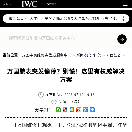
北京市东城区东长安街1号东方广场写字楼W3座6层602室（需提前预约）

北京市朝阳区建国门外大街甲6号华熙国际中心写字楼D座11层1102室（需提前预约）
▲
官网公告>
天津市和平区赤峰道136号天津国际金融中心写字楼26层2603室（需提前预约）
▼
上海市徐汇区虹桥路3号港汇中心写字楼2座37层3705室（需提前预约）
上海市黄浦区南京东路299号宏伊国际广场写字楼8层806室（需提前预约）
南京市秦淮区中山南路1号（新街口）南京中心写字楼22层C1-1室（需提前预约）
常州市新北区龙锦路1590号现代传媒中心写字楼5号楼10层1008室（需提前预约）
当前位置：
万国手表维修点售后服务中心
>
新闻/知识/问答
>
万国知识
>
徐州市鼓楼区淮海东路29号苏宁广场IFC国际金融中心写字楼35层3508室（需提前预约）
扬州市邗江区国展路29号星耀天地写字楼1号楼18层1803室（需提前预约）
万国腕表突发偷停？别慌！这里有权威解决
盐城市盐都区世纪大道5号盐城金融城写字楼1号楼16层1604室（需提前预约）
方案
泰州市海陵区永定东路399号置地商务中心东塔写字楼（华润万象城）17层1706室（需提前预约）
宁波市江北区大闸南路500号来福士广场办公楼20层2009室（需提前预约）
发布时间：2026-07-12 10:16
杭州市上城区钱江路1366号华润大厦写字楼A座5层503-5室（需提前预约）
阅读：（
次）
金华市金东区东市南街777号金华万达广场写字楼4号楼22层2209室（需提前预约）
分享到：
绍兴市越城区胜利东路379号世茂天际中心写字楼8层805室（需提前预约）
【
万国维修
】想象一下，你正优雅地举起手腕，准备
嘉兴市南湖区广益路705号嘉兴世界贸易中心写字楼A座13层1304室（需提前预约）