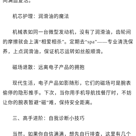
间满血复活。
昆明市盘龙区北京路928号同德昆明广场写字楼10层06室（需提前预约）
石家庄市长安区中山东路39号勒泰中心写字楼B座13层07室（需提前预约）
机芯护理：润滑油的魔法
西安市碑林区南关正街88号华侨城长安国际中心E座6楼10室（需提前预约）
海口市龙华区金贸东路5号海口华润大厦B座17层1707室（需提前预约）
机械表如同一台微型发动机，没有了润滑油，齿轮间
唐山市路南区新华东道100号万达广场写字楼A座10层1002室（需提前预约）
的摩擦就会上演“相爱相杀”。定期去“spa”——专业清洗保
台州市椒江区东海大道1800号腾达中心东1幢20楼2002室（需提前预约）
养，上点润滑油，保证机芯运转如丝般顺滑。
内蒙古自治区呼和浩特市玉泉区大学西街70号华润万象城写字楼（鄂尔多斯大厦）23层2326室（需提前预约）
甘肃省兰州市七里河区西津西路16号兰州中心写字楼21层2102室（需提前预约）
磁场退散：远离电子产品的拥抱
重庆市解放碑渝中区民权路28号英利国际金融中心写字楼20层01室（需提前预约）
黑龙江省大庆市萨尔图区会战大街万国售后服务中心（需提前预约）
现代生活，电子产品如影随形，它们的磁场可是腕表
黑龙江省鹤岗市向阳区红军路万国售后服务中心（需提前预约）
偷停的隐形推手。下次，当你用手机导航找餐厅时，不妨
黑龙江省黑河市爱辉区中央街万国售后服务中心（需提前预约）
让你的腕表暂避“磁”难，保持安全距离。
黑龙江省鸡西市鸡冠区红军路万国售后服务中心（需提前预约）
黑龙江省佳木斯市向阳区长安路万国售后服务中心（需提前预约）
三、高手进阶：自我诊断小技巧
黑龙江省牡丹江市东安区太平路万国售后服务中心（需提前预约）
黑龙江省七台河市桃山区大同街万国售后服务中心（需提前预约）
当然，如果你自信满满，想先自行排查，这里有几个