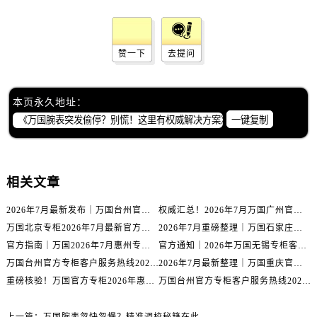
内蒙古自治区包头市青山区幸福路甲3号王府井百货名表维修万国售后服务中心（需提前预约）
内蒙古自治区赤峰市红山区哈达街万国售后服务中心（需提前预约）
内蒙古自治区鄂尔多斯市东胜区伊金霍洛街万国售后服务中心（需提前预约）
赞一下
去提问
内蒙古自治区呼伦贝尔市海拉尔区中央街万国售后服务中心（需提前预约）
内蒙古自治区通辽市科尔沁区明仁大街万国售后服务中心（需提前预约）
本页永久地址：
内蒙古自治区乌海市海勃湾区人民南路万国售后服务中心（需提前预约）
一键复制
内蒙古自治区乌兰察布市集宁区恩和大街万国售后服务中心（需提前预约）
内蒙古自治区锡林郭勒盟市锡林浩特市光明街与额尔敦路交叉口万国售后服务中心（需提前预约）
内蒙古自治区兴安盟市乌兰浩特市兴安大街万国售后服务中心（需提前预约）
相关文章
山西省大同市平城区迎宾街万国售后服务中心（需提前预约）
山西省晋城市城区黄华街万国售后服务中心（需提前预约）
2026年7月最新发布｜万国台州官方专柜客户服务热线与专柜信息攻略
权威汇总！2026年7月万国广州官方专柜客户服务电话及门店名录
山西省晋中市榆次区顺城街万国售后服务中心（需提前预约）
万国北京专柜2026年7月最新官方客服热线｜门店信息及服务攻略发布
2026年7月重磅整理｜万国石家庄官方专柜服务电话&客户服务中心公告
山西省临汾市尧都区解放路万国售后服务中心（需提前预约）
官方指南｜万国2026年7月惠州专柜客户服务热线与门店信息全攻略
官方通知｜2026年万国无锡专柜客户服务热线全新升级（附7月最新专柜信息汇总）
山西省吕梁市离石区永宁中路与建设街交叉口万国售后服务中心（需提前预约）
万国台州官方专柜客户服务热线2026年7月最新公告｜专柜信息权威核验
2026年7月最新整理｜万国重庆官方专柜名录+客服电话，门店信息大公开
重磅核验！万国官方专柜2026年惠州客户服务热线与门店信息（7月最新）
万国台州官方专柜客户服务热线2026年7月最新通告｜专柜信息权威发布
山西省朔州市朔城区怡西路与鄯阳西街交汇处万国售后服务中心（需提前预约）
山西省忻州市忻府区和平东街与七一南路交叉口万国售后服务中心（需提前预约）