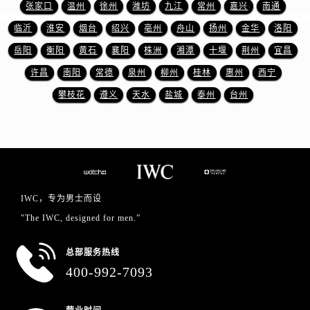
浙江省金华市金东区东市南街777号金华万达广场4号楼22楼2209室万国售后服务中心（需提前预约）
张家口
温州
徐州
潍坊
九江
常州
嘉兴
南通
浙江省丽水市莲都区解放街万国售后服务中心（需提前预约）
临沂
淮安
烟台
绍兴
亳州
舟山
扬州
金华
洛阳
浙江省宁波市江北区大闸南路500号来福士广场办公楼20层2009室万国售后服务中心（需提前预约）
岳阳
衡阳
黄石
襄阳
株洲
湘潭
十堰
荆州
宜昌
浙江省衢州市柯城区上街万国售后服务中心（需提前预约）
许昌
南阳
常德
泉州
柳州
桂林
惠州
西宁
浙江省绍兴市越城区胜利东路379号世茂天际中心写字楼8层805室万国售后服务中心（需提前预约）
攀枝花
遵义
天水
盐城
泰州
台州
浙江省舟山市定海区解放东路万国售后服务中心（需提前预约）
澳门特别行政区大堂区议事亭前地（新马路）万国售后服务中心（需提前预约）
澳门特别行政区风顺堂区南湾大马路万国售后服务中心（需提前预约）
澳门特别行政区花地玛堂区关闸广场万国售后服务中心（需提前预约）
澳门特别行政区花王堂区大三巴商圈万国售后服务中心（需提前预约）
IWC，专为男士而设
澳门特别行政区嘉模堂区官也街万国售后服务中心（需提前预约）
"The IWC, designed for men.”
澳门省路氹城市金光大道万国售后服务中心（需提前预约）
澳门特别行政区望德堂区塔石广场万国售后服务中心（需提前预约）
总部服务热线
福建省福州市鼓楼区五四路128-1号恒力城写字楼15层03室万国售后服务中心（需提前预约）
400-992-7093
福建省厦门市思明区湖滨东路95号万象城华润大厦B座11层1104室万国售后服务中心（需提前预约）
广东省潮州市潮安区新风路与潮汕路交汇处万国售后服务中心（需提前预约）