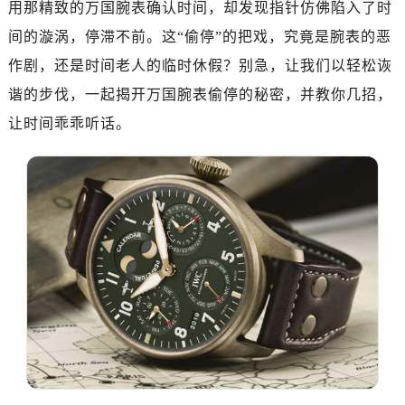
用那精致的万国腕表确认时间，却发现指针仿佛陷入了时
南昌市红谷滩新区红谷中大道998号绿地双子塔（中央广场）A1座办公楼14层07室（需提前预约）
济南市历下区经十路11111号华润中心写字楼（万象城）15层1508室（需提前预约）
间的漩涡，停滞不前。这“偷停”的把戏，究竟是腕表的恶
广州市天河区天河路230号万菱汇国际中心写字楼A塔7层704室（需提前预约）
作剧，还是时间老人的临时休假？别急，让我们以轻松诙
广州市越秀区环市东路371-375号世界贸易中心大厦南塔写字楼15层07室（需提前预约）
谐的步伐，一起揭开万国腕表偷停的秘密，并教你几招，
深圳市罗湖区深南东路5001号华润大厦写字楼17层1701室（需提前预约）
让时间乖乖听话。
惠州市惠城区江北文昌一路7号华贸大厦写字楼1座30层05室（需提前预约）
厦门市思明区湖滨东路95号华润大厦写字楼B座11层1104室（需提前预约）
福州市鼓楼区五四路128-1号恒力城写字楼15层03室（需提前预约）
成都市锦江区人民东路6号SAC东原中心写字楼24层2406B室（需提前预约）
重庆市江北区观音桥步行街2号融恒时代广场写字楼9层902室（需提前预约）
长沙市芙蓉区定王台街道建湘路393号世茂环球金融中心写字楼（芙蓉广场）10层13室（需提前预约）
郑州市二七区铭功路10号华润大厦写字楼29层2905室（需提前预约）
太原市迎泽区解放路15号亨得利名表服务中心（品牌授权店）3层整层（需提前预约）
沈阳市沈河区中街路137号亨得利名表服务中心（品牌授权店）1层整层（需提前预约）
沈阳市沈河区中街路83号亨得利名表服务中心（品牌授权店）1层整层（需提前预约）
乌鲁木齐市天山区红山路26号时代广场（CCMALL）C座17层17-B（需提前预约）