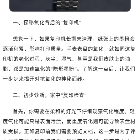
温州市鹿城区锦绣路1067号置信广场10层1015室（需提前预约）
哈尔滨市道里区友谊西路600号富力中心T2座写字楼29层03室（需提前预约）
大连市中山区人民路15号国际金融大厦7层G室（需提前预约）
一、探秘氧化背后的“复印机”
佛山市禅城区季华五路57号万科金融中心C座12层1205室（需提前预约）
东莞市东城街道鸿福东路1号民盈国贸中心T1写字楼9层907室（需提前预约）
想象一下，如果复印机长期未清理，纸张上的墨粉会
无锡市梁溪区人民中路139号恒隆广场写字楼1座11层1104室（需提前预约）
逐渐积累，影响打印质量。手表表盘的氧化，就如同这复
南通市崇川区工农路57号圆融广场写字楼16层1603室（需提前预约）
印机的老化过程，灰尘、湿气、甚至是我们皮肤上的油
苏州市苏州工业园区星港街199号苏州中心办公楼C座22层08室（需提前预约）
脂，都是加速氧化的“隐形墨粉”。了解这一点后，让我们
武汉市江汉区解放大道686号世界贸易大厦38层09室（需提前预约）
一步步来揭开对抗氧化的神秘面纱。
南宁市青秀区金湖路59号地王大厦12楼1224室（需提前预约）
合肥市蜀山区潜山路111号万象城华润大厦B座12楼03室（需提前预约）
二、初步诊断，家中“复印检查”
泉州市丰泽区宝洲路729号浦西万达中心写字楼A座7楼709室（需提前预约）
青岛市南区山东路6号华润大厦B座22层04室（需提前预约）
首先，你需要在柔和的灯光下仔细观察氧化程度。轻
烟台市芝罘区胜利路139号万达金融中心A座907室（需提前预约）
度氧化可能只是表面污渍，而重度氧化则可能导致表盘材
长春市朝阳区西安大路727号中银大厦A座(旺进大厦)18层09室（需提前预约）
质受损。正如复印前我们需要预览文档，这一步是为了评
贵阳市南明区都司高架桥路33号亨特国际金融中心14楼14D（需提前预约）