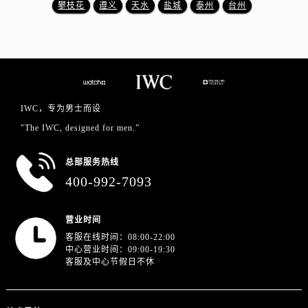
浙江省金华市金东区东市南街777号金华万达广场4号楼22楼2209室万国售后服务中心（需提前预约）
攀枝花
遵义
天水
盐城
泰州
台州
浙江省丽水市莲都区解放街万国售后服务中心（需提前预约）
浙江省宁波市江北区大闸南路500号来福士广场办公楼20层2009室万国售后服务中心（需提前预约）
浙江省衢州市柯城区上街万国售后服务中心（需提前预约）
浙江省绍兴市越城区胜利东路379号世茂天际中心写字楼8层805室万国售后服务中心（需提前预约）
浙江省舟山市定海区解放东路万国售后服务中心（需提前预约）
IWC，专为男士而设
澳门特别行政区大堂区议事亭前地（新马路）万国售后服务中心（需提前预约）
"The IWC, designed for men.”
澳门特别行政区风顺堂区南湾大马路万国售后服务中心（需提前预约）
澳门特别行政区花地玛堂区关闸广场万国售后服务中心（需提前预约）
总部服务热线
澳门特别行政区花王堂区大三巴商圈万国售后服务中心（需提前预约）
400-992-7093
澳门特别行政区嘉模堂区官也街万国售后服务中心（需提前预约）
澳门省路氹城市金光大道万国售后服务中心（需提前预约）
营业时间
澳门特别行政区望德堂区塔石广场万国售后服务中心（需提前预约）
客服在线时间：08:00-22:00
中心营业时间：09:00-19:30
福建省福州市鼓楼区五四路128-1号恒力城写字楼15层03室万国售后服务中心（需提前预约）
客服及中心节假日不休
福建省厦门市思明区湖滨东路95号万象城华润大厦B座11层1104室万国售后服务中心（需提前预约）
广东省潮州市潮安区新风路与潮汕路交汇处万国售后服务中心（需提前预约）