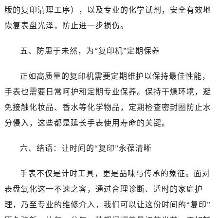
黑龙江省齐齐哈尔市龙沙区龙华路万国售后服务中心（需提前预约）
版的复印清理工序），以及专业的化学试剂，安全有效地
黑龙江省双鸭山市尖山区新兴大街万国售后服务中心（需提前预约）
恢复表盘光泽，防止进一步损伤。
黑龙江省绥化市北林区新华街与康庄路交叉口万国售后服务中心（需提前预约）
黑龙江省伊春市伊美区通河路万国售后服务中心（需提前预约）
五、防患于未然，为“复印机”定期保养
吉林省白城市洮北区明仁南街万国售后服务中心（需提前预约）
吉林省白山市浑江区浑江大街万国售后服务中心（需提前预约）
正如高质量的复印机需要定期维护以保持最佳性能，
吉林省吉林市船营区河南街万国售后服务中心（需提前预约）
手表也需要日常呵护和定期专业保养。保持干燥环境，避
吉林省辽源市龙山区人民大街万国售后服务中心（需提前预约）
免接触化妆品、香水等化学物品，定期检查密封圈防止水
吉林省梅河口市新华街道梅河大街万国售后服务中心（需提前预约）
分侵入，这些都是延长手表使用寿命的关键。
吉林省四平市铁东区紫气大路与南九经街交汇处万国售后服务中心（需提前预约）
吉林省松原市宁江区五环大街万国售后服务中心（需提前预约）
六、结语：让时间的“复印”永葆清晰
吉林省通化市东昌区环通乡江南大街万国售后服务中心（需提前预约）
吉林省延边市延吉市解放路万国售后服务中心（需提前预约）
手表不仅是计时工具，更是品味与传承的象征。面对
辽宁省鞍山市铁东区站前街万国售后服务中心（需提前预约）
表盘氧化这一不速之客，通过合理诊断、适时的家庭护
辽宁省本溪市平山区胜利路万国售后服务中心（需提前预约）
理，乃至专业的维修介入，我们可以让这份时间的“复印”
辽宁省朝阳市双塔区新华路万国售后服务中心（需提前预约）