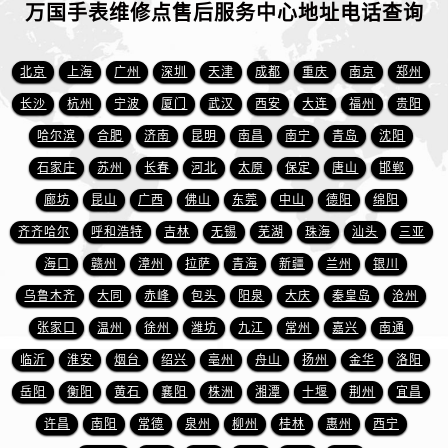
山东省东营市东营区济南路万国售后服务中心（需提前预约）
万国手表维修点售后服务中心地址电话查询
山东省济南市历下区经十路11111号华润中心写字楼（万象城）15层1508室万国售后服务中心（需提前预约）
山东省济宁市任城区太白楼路万国售后服务中心（需提前预约）
北京
上海
广州
深圳
天津
成都
重庆
南京
郑州
山东省莱芜市文化南路8号银座商城名表维修一楼名表维修万国售后服务中心（需提前预约）
长沙
杭州
宁波
厦门
武汉
西安
大连
福州
贵阳
山东省临沂市兰山区解放路万国售后服务中心（需提前预约）
哈尔滨
合肥
济南
昆明
南昌
南宁
青岛
沈阳
山东省日照市东港区烟台路万国售后服务中心（需提前预约）
石家庄
苏州
长春
河北
太原
保定
唐山
邯郸
山东省泰安市泰山区财源街道泰山大街万国售后服务中心（需提前预约）
廊坊
昆山
广西
佛山
东莞
中山
德阳
绵阳
山东省威海市环翠区新威海路89号振华商厦一楼名表维修万国售后服务中心（需提前预约）
山东省潍坊市奎文区东风东街万国售后服务中心（需提前预约）
齐齐哈尔
呼和浩特
吉林
无锡
芜湖
珠海
汕头
三亚
山东省枣庄市滕州市北辛路与善国路交叉口万国售后服务中心（需提前预约）
海口
赣州
漳州
拉萨
青海
新疆
兰州
银川
山东省淄博市张店区金晶大道万国售后服务中心（需提前预约）
乌鲁木齐
大同
赤峰
包头
阳泉
大庆
秦皇岛
沧州
上海市黄浦区南京东路299号宏伊国际广场写字楼8层806室万国售后服务中心（需提前预约）
张家口
温州
徐州
潍坊
九江
常州
嘉兴
南通
上海市徐汇区虹桥路3号港汇中心2座37层3705室万国售后服务中心（需提前预约）
临沂
淮安
烟台
绍兴
亳州
舟山
扬州
金华
洛阳
浙江省杭州市上城区钱江路1366号华润大厦A座5层503-5室万国售后服务中心（需提前预约）
岳阳
衡阳
黄石
襄阳
株洲
湘潭
十堰
荆州
宜昌
浙江省湖州市吴兴区劳动路万国售后服务中心（需提前预约）
许昌
南阳
常德
泉州
柳州
桂林
惠州
西宁
浙江省嘉兴市南湖区广益路705号嘉兴世界贸易中心A座13层1304室万国售后服务中心（需提前预约）