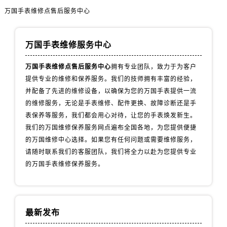
山西省阳泉市郊区平阳东街与新城大道交叉口万国售后服务中心（需提前预约）
万国手表维修点售后服务中心
山西省运城市盐湖区河东街万国售后服务中心（需提前预约）
山西省长治市潞州区英雄中路万国售后服务中心（需提前预约）
万国手表维修服务中心
山西省太原市迎泽区迎泽街道解放路15号亨得利名表维修授权店3楼万国售后服务中心（需提前预约）
天津市和平区赤峰道136号天津国际金融中心26层2603室万国售后服务中心（需提前预约）
万国手表维修点售后服务中心
拥有专业团队，致力于为客户
安徽省安庆市迎江区人民路万国售后服务中心（需提前预约）
提供专业的维修和保养服务。我们的技师拥有丰富的经验，
安徽省蚌埠市蚌山区淮河路万国售后服务中心（需提前预约）
并配备了先进的维修设备，以确保为您的万国手表提供一流
安徽省亳州市谯城区魏武大道万国售后服务中心（需提前预约）
的维修服务，无论是手表维修、配件更换、故障诊断还是手
表保养等服务，我们都会用心对待，让您的手表焕发新生。
安徽省池州市贵池区长江路万国售后服务中心（需提前预约）
我们的万国维修保养服务网点遍布全国各地，为您提供便捷
安徽省滁州市琅琊区南谯北路万国售后服务中心（需提前预约）
的万国维修中心选择。如果您有任何问题或需要维修服务，
安徽省阜阳市颍州区颍州北路万国售后服务中心（需提前预约）
请随时联系我们的客服团队，我们将全力以赴为您提供专业
安徽省淮北市相山区淮海路万国售后服务中心（需提前预约）
的万国手表维修保养服务。
安徽省淮南市田家庵区国庆中路万国售后服务中心（需提前预约）
安徽省黄山市屯溪区黄山西路万国售后服务中心（需提前预约）
安徽省六安市金安区解放中路万国售后服务中心（需提前预约）
最新发布
安徽省马鞍山市雨山区湖南西路万国售后服务中心（需提前预约）