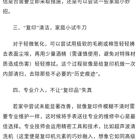
估是否需要立即采取措施，还是可以尝试一些家庭小妙
昆明市盘龙区北京路928号同德昆明广场写字楼10层06室（需提前预约）
石家庄市长安区中山东路39号勒泰中心写字楼B座13层07室（需提前预约）
招。
西安市碑林区南关正街88号华侨城长安国际中心E座6楼10室（需提前预约）
三、“复印”清洁，家庭小试牛刀
海口市龙华区金贸东路5号海口华润大厦B座17层1707室（需提前预约）
唐山市路南区新华东道100号万达广场写字楼A座10层1002室（需提前预约）
对于轻微氧化，可以尝试用极软的毛刷或棉签轻轻拂
台州市椒江区东海大道1800号腾达中心东1幢20楼2002室（需提前预约）
去表面尘埃，再用少量酒精（需谨慎使用，避免对特殊材
内蒙古自治区呼和浩特市玉泉区大学西街70号华润万象城写字楼（鄂尔多斯大厦）23层2326室（需提前预约）
甘肃省兰州市七里河区西津西路16号兰州中心写字楼21层2102室（需提前预约）
质造成伤害）轻轻擦拭。这个过程就像是给复印机做一次
重庆市解放碑渝中区民权路28号英利国际金融中心写字楼20层01室（需提前预约）
内部清扫，去除那些不必要的“历史痕迹”。
黑龙江省大庆市萨尔图区会战大街万国售后服务中心（需提前预约）
黑龙江省鹤岗市向阳区红军路万国售后服务中心（需提前预约）
四、专业介入，不让“复印品”失真
黑龙江省黑河市爱辉区中央街万国售后服务中心（需提前预约）
若家中尝试未能显著改善，就像复印件模糊不清时需
黑龙江省鸡西市鸡冠区红军路万国售后服务中心（需提前预约）
黑龙江省佳木斯市向阳区长安路万国售后服务中心（需提前预约）
要专业维护一样，这时候将手表送往专业的维修中心是最
黑龙江省牡丹江市东安区太平路万国售后服务中心（需提前预约）
佳选择。专业技师会运用精密工具和技术，比如超声波清
黑龙江省七台河市桃山区大同街万国售后服务中心（需提前预约）
洗机（这里便是复印机元素的巧妙融入，想象它如同高级