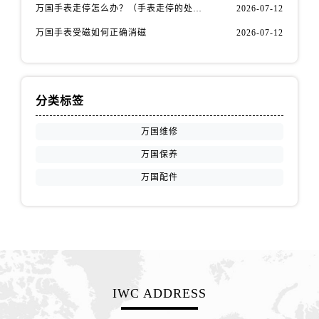
江苏省徐州市鼓楼区淮海东路29号苏宁广场IFC国际金融中心35层3508室万国售后服务中心（需提前预约）
万国手表走停怎么办？（手表走停的处理方法）
2026-07-12
江苏省盐城市盐都区世纪大道5号盐城金融城写字楼1号楼16层1604室万国售后服务中心（需提前预约）
万国手表受磁如何正确消磁
2026-07-12
江苏省扬州市邗江区国展路29号星耀天地写字楼1号楼18层1803室万国售后服务中心（需提前预约）
江苏省镇江市京口区中山东路万国售后服务中心（需提前预约）
江西省抚州市临川区赣东大道万国售后服务中心（需提前预约）
分类标签
江西省赣州市章贡区文清路万国售后服务中心（需提前预约）
江西省吉安市吉州区井冈山大道万国售后服务中心（需提前预约）
万国维修
江西省景德镇市珠山区珠山中路万国售后服务中心（需提前预约）
万国保养
江西省九江市浔阳区浔阳路万国售后服务中心（需提前预约）
万国配件
江西省南昌市红谷滩新区红谷中大道998号绿地双子塔（中央广场）A1座办公楼14层1407室万国售后服务中心（需提前预约）
江西省萍乡市安源区萍安北大道与康庄路交叉口万国售后服务中心（需提前预约）
江西省上饶市信州区滨江西路万国售后服务中心（需提前预约）
江西省新余市渝水区北湖西路万国售后服务中心（需提前预约）
江西省宜春市袁州区中山中路万国售后服务中心（需提前预约）
江西省鹰潭市月湖区胜利东路万国售后服务中心（需提前预约）
IWC ADDRESS
山东省德州市德城区东风中路万国售后服务中心（需提前预约）