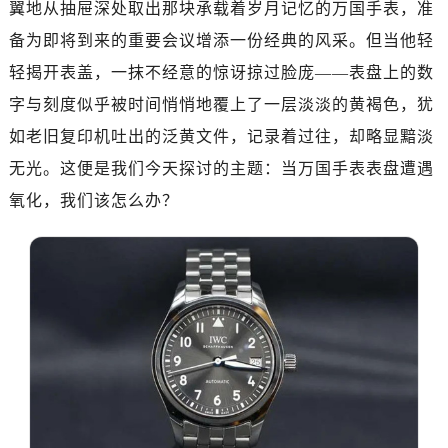
翼地从抽屉深处取出那块承载着岁月记忆的万国手表，准
南昌市红谷滩新区红谷中大道998号绿地双子塔（中央广场）A1座办公楼14层07室（需提前预约）
济南市历下区经十路11111号华润中心写字楼（万象城）15层1508室（需提前预约）
备为即将到来的重要会议增添一份经典的风采。但当他轻
广州市天河区天河路230号万菱汇国际中心写字楼A塔7层704室（需提前预约）
轻揭开表盖，一抹不经意的惊讶掠过脸庞——表盘上的数
广州市越秀区环市东路371-375号世界贸易中心大厦南塔写字楼15层07室（需提前预约）
字与刻度似乎被时间悄悄地覆上了一层淡淡的黄褐色，犹
深圳市罗湖区深南东路5001号华润大厦写字楼17层1701室（需提前预约）
如老旧复印机吐出的泛黄文件，记录着过往，却略显黯淡
惠州市惠城区江北文昌一路7号华贸大厦写字楼1座30层05室（需提前预约）
无光。这便是我们今天探讨的主题：当万国手表表盘遭遇
厦门市思明区湖滨东路95号华润大厦写字楼B座11层1104室（需提前预约）
氧化，我们该怎么办？
福州市鼓楼区五四路128-1号恒力城写字楼15层03室（需提前预约）
成都市锦江区人民东路6号SAC东原中心写字楼24层2406B室（需提前预约）
重庆市江北区观音桥步行街2号融恒时代广场写字楼9层902室（需提前预约）
长沙市芙蓉区定王台街道建湘路393号世茂环球金融中心写字楼（芙蓉广场）10层13室（需提前预约）
郑州市二七区铭功路10号华润大厦写字楼29层2905室（需提前预约）
太原市迎泽区解放路15号亨得利名表服务中心（品牌授权店）3层整层（需提前预约）
沈阳市沈河区中街路137号亨得利名表服务中心（品牌授权店）1层整层（需提前预约）
沈阳市沈河区中街路83号亨得利名表服务中心（品牌授权店）1层整层（需提前预约）
乌鲁木齐市天山区红山路26号时代广场（CCMALL）C座17层17-B（需提前预约）