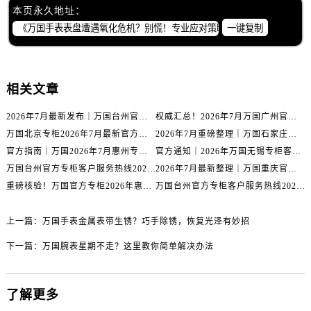
内蒙古自治区包头市青山区幸福路甲3号王府井百货名表维修万国售后服务中心（需提前预约）
本页永久地址：
内蒙古自治区赤峰市红山区哈达街万国售后服务中心（需提前预约）
一键复制
内蒙古自治区鄂尔多斯市东胜区伊金霍洛街万国售后服务中心（需提前预约）
内蒙古自治区呼伦贝尔市海拉尔区中央街万国售后服务中心（需提前预约）
内蒙古自治区通辽市科尔沁区明仁大街万国售后服务中心（需提前预约）
相关文章
内蒙古自治区乌海市海勃湾区人民南路万国售后服务中心（需提前预约）
2026年7月最新发布｜万国台州官方专柜客户服务热线与专柜信息攻略
权威汇总！2026年7月万国广州官方专柜客户服务电话及门店名录
内蒙古自治区乌兰察布市集宁区恩和大街万国售后服务中心（需提前预约）
万国北京专柜2026年7月最新官方客服热线｜门店信息及服务攻略发布
2026年7月重磅整理｜万国石家庄官方专柜服务电话&客户服务中心公告
内蒙古自治区锡林郭勒盟市锡林浩特市光明街与额尔敦路交叉口万国售后服务中心（需提前预约）
官方指南｜万国2026年7月惠州专柜客户服务热线与门店信息全攻略
官方通知｜2026年万国无锡专柜客户服务热线全新升级（附7月最新专柜信息汇总）
内蒙古自治区兴安盟市乌兰浩特市兴安大街万国售后服务中心（需提前预约）
万国台州官方专柜客户服务热线2026年7月最新公告｜专柜信息权威核验
2026年7月最新整理｜万国重庆官方专柜名录+客服电话，门店信息大公开
山西省大同市平城区迎宾街万国售后服务中心（需提前预约）
重磅核验！万国官方专柜2026年惠州客户服务热线与门店信息（7月最新）
万国台州官方专柜客户服务热线2026年7月最新通告｜专柜信息权威发布
山西省晋城市城区黄华街万国售后服务中心（需提前预约）
山西省晋中市榆次区顺城街万国售后服务中心（需提前预约）
上一篇：
万国手表金属表带生锈？巧手除锈，恢复光泽有妙招
山西省临汾市尧都区解放路万国售后服务中心（需提前预约）
下一篇：
万国腕表星期不走？这里教你简单解决办法
山西省吕梁市离石区永宁中路与建设街交叉口万国售后服务中心（需提前预约）
山西省朔州市朔城区怡西路与鄯阳西街交汇处万国售后服务中心（需提前预约）
了解更多
山西省忻州市忻府区和平东街与七一南路交叉口万国售后服务中心（需提前预约）