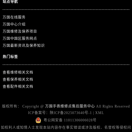
站点导航
广东省广州市天河区天河路230号万菱汇国际中心A塔7层704室万国售后服务中心（需提前预约）
广东省广州市越秀区环市东路371-375号世界贸易中心大厦南塔15层1507室万国售后服务中心（需提前预约）
万国在线服务
广东省河源市源城区越王大道万国售后服务中心（需提前预约）
万国中心介绍
广东省惠州市惠城区江北文昌一路7号华贸大厦1座30层3005室万国售后服务中心（需提前预约）
万国维修及保养项目
广东省江门市蓬江区广场西路万国售后服务中心（需提前预约）
万国中国区服务网点
广东省揭阳市榕城进贤门步行街万国售后服务中心（需提前预约）
万国最新资讯及保养知识
广东省茂名市电白区水东街道迎宾大道万国售后服务中心（需提前预约）
热门标签
广东省梅州市梅江区金燕大道万国售后服务中心（需提前预约）
广东省清远市清城区湖西路万国售后服务中心（需提前预约）
查看维修相关文档
广东省汕头市龙湖区长平路万国售后服务中心（需提前预约）
查看保养相关文档
广东省汕尾市城区香洲街道园林社区翠园街万国售后服务中心（需提前预约）
查看配件相关文档
广东省韶关市武江区芙蓉新区与老城中心交汇处万国售后服务中心（需提前预约）
广东省深圳市罗湖区深南东路5001号华润大厦17层1701室万国售后服务中心（需提前预约）
版权所有：
Copyright @
万国手表维修点售后服务中心
All Rights Reserved
广东省阳江市江城区东风一路万国售后服务中心（需提前预约）
ICP备案号：
陕ICP备2025073640号-1
|
XML
广东省云浮市云城区金山路万国售后服务中心（需提前预约）
粤公网安备 11011306006028号
广东省湛江市赤坎区观海北路万国售后服务中心（需提前预约）
如权利人或知情人士发现本站内容存在事实错误或涉及版权、名誉权等侵权问