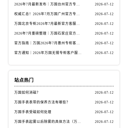
安徽省宿州市埇桥区人民中路万国售后服务中心（需提前预约）
2026年7月最新发布｜万国台州官方专柜客户服务热线与专柜信息攻略
2026-07-12
安徽省铜陵市铜官区石城大道万国售后服务中心（需提前预约）
权威汇总！2026年7月万国广州官方专柜客户服务电话及门店名录
2026-07-12
安徽省芜湖市镜湖区中山路步行街万国售后服务中心（需提前预约）
万国北京专柜2026年7月最新官方客服热线｜门店信息及服务攻略发布
2026-07-12
安徽省宣城市宣州区叠嶂西路万国售后服务中心（需提前预约）
2026年7月重磅整理｜万国石家庄官方专柜服务电话&客户服务中心公告
2026-07-12
福建省龙岩市新罗区九一南路万国售后服务中心（需提前预约）
福建省南平市建阳区人民西路万国售后服务中心（需提前预约）
官方指南｜万国2026年7月惠州专柜客户服务热线与门店信息全攻略
2026-07-12
福建省宁德市蕉城区天湖东路万国售后服务中心（需提前预约）
官方通知｜2026年万国无锡专柜客户服务热线全新升级（附7月最新专柜信息汇总）
2026-07-12
福建省莆田市城厢区霞林街道荔华东大道万国售后服务中心（需提前预约）
福建省三明市三元区东乾二路万国售后服务中心（需提前预约）
福建省漳州市龙文区步港路万国售后服务中心（需提前预约）
站点热门
江苏省常州市新北区龙锦路1590号现代传媒中心5号楼10层1008室万国售后服务中心（需提前预约）
江苏省淮安市清江浦区淮海北路万国售后服务中心（需提前预约）
万国如何消磁？
2026-07-12
江苏省连云港市海州区通灌北路万国售后服务中心（需提前预约）
万国手表表带的保养方法有哪些？
2026-07-12
江苏省南京市秦淮区中山南路1号南京中心22层22-C1-C3室万国售后服务中心（需提前预约）
万国手表受磁如何处理
2026-07-12
江苏省宿迁市宿城区西湖路万国售后服务中心（需提前预约）
万国手表起雾以后除雾的具体方法（万国手表起雾解决办法）
2026-07-12
江苏省泰州市海陵区永定东路399号置地商务中心东塔（华润万象城）17层1706室万国售后服务中心（需提前预约）