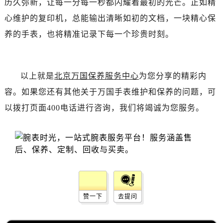
历久弥新，让每一分每一秒都闪耀着最初的光芒。正如精
辽宁省丹东市振兴区七经街万国售后服务中心（需提前预约）
辽宁省抚顺市新抚区东一路万国售后服务中心（需提前预约）
心维护的复印机，总能输出清晰如初的文档，一块精心保
辽宁省阜新市海州区解放大街万国售后服务中心（需提前预约）
养的手表，也将精准记录下每一个珍贵时刻。
辽宁省葫芦岛市连山区中央路万国售后服务中心（需提前预约）
辽宁省锦州市古塔区中央大街万国售后服务中心（需提前预约）
辽宁省辽阳市白塔区新运大街万国售后服务中心（需提前预约）
以上就是
北京万国保养服务中心
为您分享的精彩内
辽宁省盘锦市兴隆台区石油大街万国售后服务中心（需提前预约）
容。如果您还有其他关于万国手表维护和保养的问题，可
辽宁省铁岭市银州区南马路万国售后服务中心（需提前预约）
以拨打页面400电话进行咨询，我们将竭诚为您服务。
辽宁省营口市站前区市府路与渤海大街交叉口万国售后服务中心（需提前预约）
辽宁省沈阳市沈河区中街路137号亨得利名表维修授权店1楼万国售后服务中心（需提前预约）
辽宁省沈阳市沈河区中街路83号亨得利名表维修授权店1楼万国售后服务中心（需提前预约）
北京市朝阳区建国门外大街甲6号华熙国际中心D座11层1102室万国售后服务中心（需提前预约）
北京市东城区东长安街1号王府井东方广场W3座6层602室万国售后服务中心（需提前预约）
河北省保定市竞秀区朝阳北大街北国先天下万国售后服务中心（需提前预约）
赞一下
去提问
内蒙古自治区阿拉善盟市左旗土尔扈特大街万国售后服务中心（需提前预约）
内蒙古自治区巴彦淖尔市临河区新华街万国售后服务中心（需提前预约）