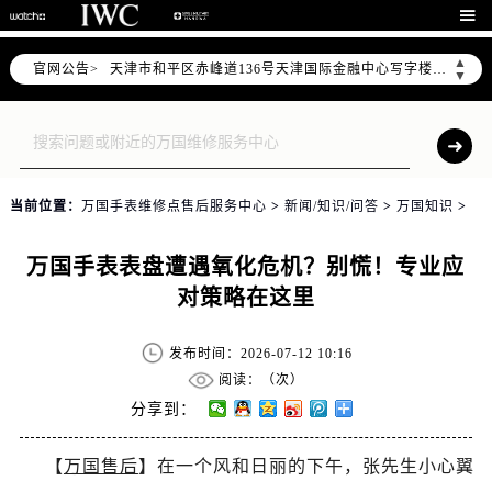
北京市东城区东长安街1号东方广场写字楼W3座6层602室（需提前预约）

北京市朝阳区建国门外大街甲6号华熙国际中心写字楼D座11层1102室（需提前预约）
▲
官网公告>
天津市和平区赤峰道136号天津国际金融中心写字楼26层2603室（需提前预约）
▼
上海市徐汇区虹桥路3号港汇中心写字楼2座37层3705室（需提前预约）
上海市黄浦区南京东路299号宏伊国际广场写字楼8层806室（需提前预约）
南京市秦淮区中山南路1号（新街口）南京中心写字楼22层C1-1室（需提前预约）
常州市新北区龙锦路1590号现代传媒中心写字楼5号楼10层1008室（需提前预约）
当前位置：
万国手表维修点售后服务中心
>
新闻/知识/问答
>
万国知识
>
徐州市鼓楼区淮海东路29号苏宁广场IFC国际金融中心写字楼35层3508室（需提前预约）
扬州市邗江区国展路29号星耀天地写字楼1号楼18层1803室（需提前预约）
万国手表表盘遭遇氧化危机？别慌！专业应
盐城市盐都区世纪大道5号盐城金融城写字楼1号楼16层1604室（需提前预约）
对策略在这里
泰州市海陵区永定东路399号置地商务中心东塔写字楼（华润万象城）17层1706室（需提前预约）
宁波市江北区大闸南路500号来福士广场办公楼20层2009室（需提前预约）
发布时间：2026-07-12 10:16
杭州市上城区钱江路1366号华润大厦写字楼A座5层503-5室（需提前预约）
阅读：（
次）
金华市金东区东市南街777号金华万达广场写字楼4号楼22层2209室（需提前预约）
分享到：
绍兴市越城区胜利东路379号世茂天际中心写字楼8层805室（需提前预约）
【
万国售后
】在一个风和日丽的下午，张先生小心翼
嘉兴市南湖区广益路705号嘉兴世界贸易中心写字楼A座13层1304室（需提前预约）