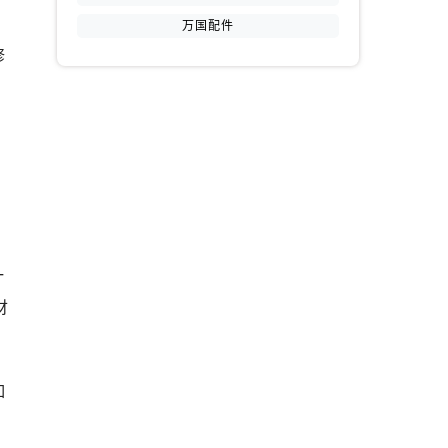
万国配件
修
提前预约）
。
一
财
如