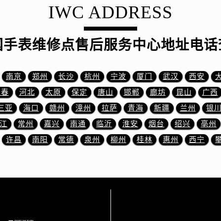
服务中心（需提前预约）
IWC ADDRESS
后服务中心（需提前预约）
15号亨得利名表维修授权店3楼万国售后服务中心（需提前预约
国手表维修点售后服务中心地址电话
融中心26层2603室万国售后服务中心（需提前预约）
服务中心（需提前预约）
服务中心（需提前预约）
南京
郑州
长沙
杭州
宁波
厦门
武汉
西安
后服务中心（需提前预约）
长春
河北
太原
保定
唐山
邯郸
廊坊
昆山
广西
服务中心（需提前预约）
三亚
海口
赣州
漳州
拉萨
青海
新疆
兰州
银
后服务中心（需提前预约）
江
常州
嘉兴
南通
临沂
淮安
烟台
绍兴
亳州
后服务中心（需提前预约）
许昌
南阳
常德
泉州
柳州
桂林
惠州
西宁
服务中心（需提前预约）
售后服务中心（需提前预约）
后服务中心（需提前预约）
后服务中心（需提前预约）
售后服务中心（需提前预约）
后服务中心（需提前预约）