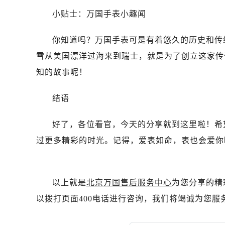
黑龙江省双鸭山市尖山区新兴大街万
小贴士：万国手表小趣闻
黑龙江省绥化市北林区新华街与康庄
黑龙江省伊春市伊美区通河路万国售
你知道吗？万国手表可是有着悠久的历史和传统
吉林省白城市洮北区明仁南街万国售
雪从美国漂洋过海来到瑞士，就是为了创立这家传
吉林省白山市浑江区浑江大街万国售
知的故事呢！
吉林省吉林市船营区河南街万国售后
吉林省辽源市龙山区人民大街万国售
结语
吉林省梅河口市新华街道梅河大街万
吉林省四平市铁东区紫气大路与南九
好了，各位看官，今天的分享就到这里啦！希
吉林省松原市宁江区五环大街万国售
过更多精彩的时光。记得，爱表如命，表也会爱你
吉林省通化市东昌区环通乡江南大街
吉林省延边市延吉市解放路万国售后
辽宁省鞍山市铁东区站前街万国售后
以上就是
北京万国售后服务中心
为您分享的精
辽宁省本溪市平山区胜利路万国售后
以拨打页面400电话进行咨询，我们将竭诚为您服
辽宁省朝阳市双塔区新华路万国售后
辽宁省丹东市振兴区七经街万国售后