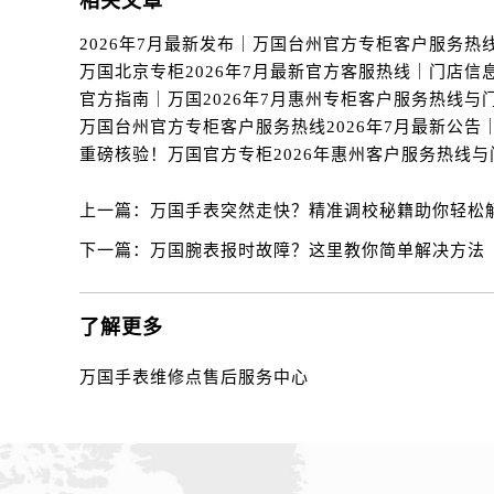
相关文章
内蒙古自治区赤峰市红山区哈达街万
内蒙古自治区鄂尔多斯市东胜区伊金
内蒙古自治区呼伦贝尔市海拉尔区中
内蒙古自治区通辽市科尔沁区明仁大
内蒙古自治区乌海市海勃湾区人民南
内蒙古自治区乌兰察布市集宁区恩和
内蒙古自治区锡林郭勒盟市锡林浩特
上一篇：
万国手表突然走快？精准调校秘籍助你轻松
内蒙古自治区兴安盟市乌兰浩特市兴
下一篇：
万国腕表报时故障？这里教你简单解决方法
山西省大同市平城区迎宾街万国售后
山西省晋城市城区黄华街万国售后服
山西省晋中市榆次区顺城街万国售后
了解更多
山西省临汾市尧都区解放路万国售后
万国手表维修点售后服务中心
山西省吕梁市离石区永宁中路与建设
山西省朔州市朔城区怡西路与鄯阳西
山西省忻州市忻府区和平东街与七一
山西省阳泉市郊区平阳东街与新城大