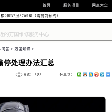
国际中心写字楼D座11层1102室（需提前预约）
首页
服务项目
网点大全
融中心写字楼26层2603室（需提前预约）
2座37层3705室（需提前预约）
际广场写字楼8层806室（需提前预约）
南京中心写字楼22层C1-1室（需提前预约）
中心写字楼5号楼10层1008室（需提前预约）
FC国际金融中心写字楼35层3508室（需提前预约）
/问答
>
万国知识
>
楼1号楼18层1803室（需提前预约）
字楼1号楼16层1604室（需提前预约）
偷停处理办法汇总
务中心东塔写字楼（华润万象城）17层1706室（需提前预约）
场办公楼20层2009室（需提前预约）
阅读：（
次）
分享到：
写字楼A座5层503-5室（需提前预约）
广场写字楼4号楼22层2209室（需提前预约）
际中心写字楼8层805室（需提前预约）
易中心写字楼A座13层1304室（需提前预约）
绿地双子塔（中央广场）A1座办公楼14层07室（需提前预约）