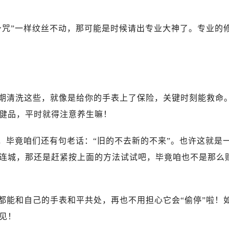
心写字楼B座13层07室（需提前预约）
安国际中心E座6楼10室（需提前预约）
身咒”一样纹丝不动，那可能是时候请出专业大神了。专业的
B座17层1707室（需提前预约）
写字楼A座10层1002室（需提前预约）
心东1幢20楼2002室（需提前预约）
街70号华润万象城写字楼（鄂尔多斯大厦）23层2326室（需
州中心写字楼21层2102室（需提前预约）
期清洗这些，就像是给你的手表上了保险，关键时刻能救命
国际金融中心写字楼20层01室（需提前预约）
健品，平时就得注意养生嘛！
国售后服务中心（需提前预约）
后服务中心（需提前预约）
，毕竟咱们还有句老话：“旧的不去新的不来”。也许这就是
后服务中心（需提前预约）
连城，那还是赶紧按上面的方法试试吧，毕竟咱也不是那么
后服务中心（需提前预约）
售后服务中心（需提前预约）
售后服务中心（需提前预约）
都能和自己的手表和平共处，再也不用担心它会“偷停”啦！
售后服务中心（需提前预约）
见！
国售后服务中心（需提前预约）