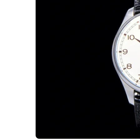
济南市历下区经十路11111号华润中
广州市天河区天河路230号万菱汇国
广州市越秀区环市东路371-375号
深圳市罗湖区深南东路5001号华润大
惠州市惠城区江北文昌一路7号华贸大
厦门市思明区湖滨东路95号华润大厦写
福州市鼓楼区五四路128-1号恒力城
成都市锦江区人民东路6号SAC东原中
重庆市江北区观音桥步行街2号融恒时
长沙市芙蓉区定王台街道建湘路393
郑州市二七区铭功路10号华润大厦写字
太原市迎泽区解放路15号亨得利名
沈阳市沈河区中街路137号亨得利名
沈阳市沈河区中街路83号亨得利名
乌鲁木齐市天山区红山路26号时代广场
温州市鹿城区锦绣路1067号置信广场