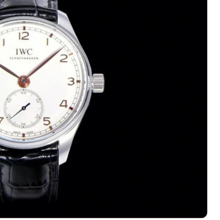
心写字楼（万象城）15层1508室（需提前预约）
际中心写字楼A塔7层704室（需提前预约）
世界贸易中心大厦南塔写字楼15层07室（需提前预约）
厦写字楼17层1701室（需提前预约）
厦写字楼1座30层05室（需提前预约）
字楼B座11层1104室（需提前预约）
写字楼15层03室（需提前预约）
心写字楼24层2406B室（需提前预约）
代广场写字楼9层902室（需提前预约）
号世茂环球金融中心写字楼（芙蓉广场）10层13室（需提前预约
楼29层2905室（需提前预约）
表服务中心（品牌授权店）3层整层（需提前预约）
表服务中心（品牌授权店）1层整层（需提前预约）
表服务中心（品牌授权店）1层整层（需提前预约）
（CCMALL）C座17层17-B（需提前预约）
10层1015室（需提前预约）