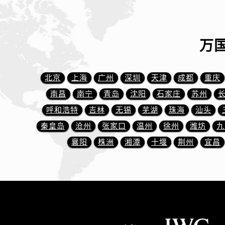
山西省运城市盐湖区河东街万国售后
山西省长治市潞州区英雄中路万国售
山西省太原市迎泽区迎泽街道解放路
万
天津市和平区赤峰道136号天津国际金
安徽省安庆市迎江区人民路万国售后
安徽省蚌埠市蚌山区淮河路万国售后
北京
上海
广州
深圳
天津
成都
重庆
安徽省亳州市谯城区魏武大道万国售
南昌
南宁
青岛
沈阳
石家庄
苏州
安徽省池州市贵池区长江路万国售后
呼和浩特
吉林
无锡
芜湖
珠海
汕头
安徽省滁州市琅琊区南谯北路万国售
秦皇岛
沧州
张家口
温州
徐州
潍坊
九
安徽省阜阳市颍州区颍州北路万国售
襄阳
株洲
湘潭
十堰
荆州
宜昌
安徽省淮北市相山区淮海路万国售后
安徽省淮南市田家庵区国庆中路万国
安徽省黄山市屯溪区黄山西路万国售
安徽省六安市金安区解放中路万国售
安徽省马鞍山市雨山区湖南西路万国
安徽省宿州市埇桥区人民中路万国售