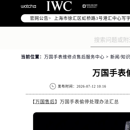
北京市朝阳区建国门外大街甲6号华熙
天津市和平区赤峰道136号天津国际金
官网公告>
上海市徐汇区虹桥路3号港汇中心写字楼
上海市黄浦区南京东路299号宏伊国
南京市秦淮区中山南路1号（新街口）
常州市新北区龙锦路1590号现代传媒
徐州市鼓楼区淮海东路29号苏宁广场I
当前位置：
万国手表维修点售后服务中心
>
新闻/知识
扬州市邗江区国展路29号星耀天地写字
盐城市盐都区世纪大道5号盐城金融城写
万国手表
泰州市海陵区永定东路399号置地商
宁波市江北区大闸南路500号来福士广
发布时间：2026-07-12 10:16
杭州市上城区钱江路1366号华润大厦
金华市金东区东市南街777号金华万达
【
万国售后
】万国手表偷停处理办法汇总
绍兴市越城区胜利东路379号世茂天
嘉兴市南湖区广益路705号嘉兴世界贸
南昌市红谷滩新区红谷中大道998号