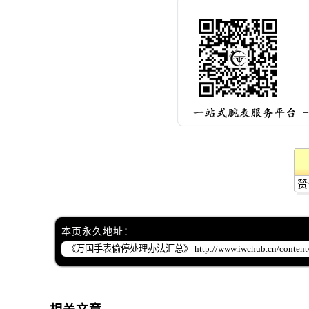
辽宁省抚顺市新抚区东一路万国售后
辽宁省阜新市海州区解放大街万国售
辽宁省葫芦岛市连山区中央路万国售
辽宁省锦州市古塔区中央大街万国售
辽宁省辽阳市白塔区新运大街万国售
辽宁省盘锦市兴隆台区石油大街万国
辽宁省铁岭市银州区南马路万国售后
辽宁省营口市站前区市府路与渤海大
辽宁省沈阳市沈河区中街路137号亨
辽宁省沈阳市沈河区中街路83号亨
赞
北京市朝阳区建国门外大街甲6号华熙
北京市东城区东长安街1号王府井东方
本页永久地址：
河北省保定市竞秀区朝阳北大街北国
内蒙古自治区阿拉善盟市左旗土尔扈
内蒙古自治区巴彦淖尔市临河区新华
内蒙古自治区包头市青山区幸福路甲