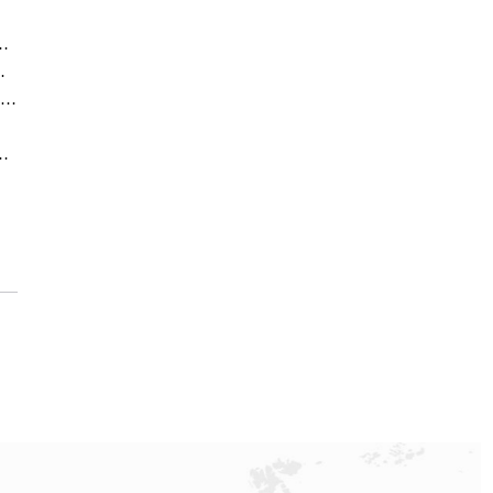
广州官方专柜客户服务电话及门店名录
务电话&客户服务中心公告
官方通知｜2026年万国无锡专柜客户服务热线全新升级（附7月最新专柜信息汇总）
大公开
026年7月最新通告｜专柜信息权威发布