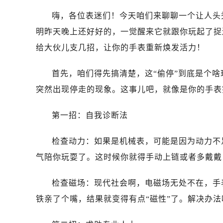
哈尔滨市道里区友谊西路600号富力中
嗨，各位表迷们！今天咱们来聊聊一个让人头
大连市中山区人民路15号国际金融大
佛山市禅城区季华五路57号万科金融中
明昨天晚上还好好的，一觉醒来它就跟你玩起了捉
东莞市东城街道鸿福东路1号民盈国贸
给大伙儿支几招，让你的手表重新焕发活力！
无锡市梁溪区人民中路139号恒隆广场
南通市崇川区工农路57号圆融广场写字
首先，咱们得先搞清楚，这“偷停”到底是个啥
苏州市苏州工业园区星港街199号苏州
突然出现停走的现象。这事儿吧，就像是你的手表
武汉市江汉区解放大道686号世界贸易
南宁市青秀区金湖路59号地王大厦12
第一招：自我诊断法
合肥市蜀山区潜山路111号万象城华润
检查动力：如果是机械表，可能是因为动力不
泉州市丰泽区宝洲路729号浦西万达中
青岛市南区山东路6号华润大厦B座2
气陪你玩耍了。这时候你就得手动上链或者多戴戴
烟台市芝罘区胜利路139号万达金融中
检查磁场：现代社会啊，电磁场无处不在，手
长春市朝阳区西安大路727号中银大厦
贵阳市南明区都司高架桥路33号亨特
铁亲了个嘴，结果就变得有点“磁性”了。解决办
昆明市盘龙区北京路928号同德昆明