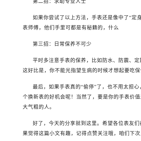
第二招：求助专业人士
石家庄市长安区中山东路39号勒泰中
西安市碑林区南关正街88号华侨城长
如果你尝试了以上方法，手表还是像中了“定
海口市龙华区金贸东路5号海口华润大厦
表师傅，他们手里可都是有秘籍的，什么
唐山市路南区新华东道100号万达广场
台州市椒江区东海大道1800号腾达中
第三招：日常保养不可少
内蒙古自治区呼和浩特市玉泉区大学西
甘肃省兰州市七里河区西津西路16号兰
平时多注意手表的保养，比如防水、防震、定
重庆市解放碑渝中区民权路28号英利
这好比是，你不能光指望生病的时候才想起要吃保
黑龙江省大庆市萨尔图区会战大街万
黑龙江省鹤岗市向阳区红军路万国售
最后，如果手表真的“偷停”了，也不用太担心
黑龙江省黑河市爱辉区中央街万国售
个换新表的好机会呢！当然了，要是你的手表价值
黑龙江省鸡西市鸡冠区红军路万国售
大气粗的人。
黑龙江省佳木斯市向阳区长安路万国
黑龙江省牡丹江市东安区太平路万国
好了，今天的分享就到这里。希望各位表友们
黑龙江省七台河市桃山区大同街万国
果觉得这篇小文有趣，记得点赞关注哦，咱们下次
黑龙江省齐齐哈尔市龙沙区龙华路万