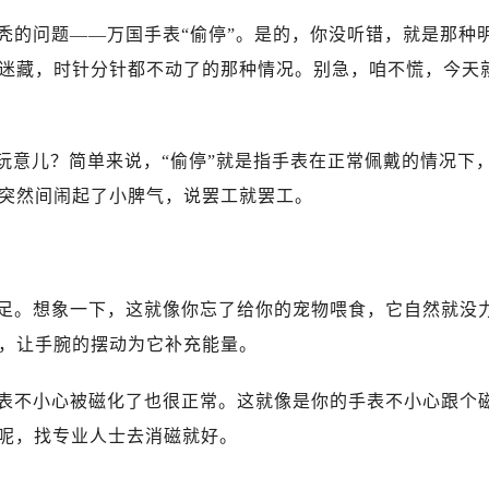
心T2座写字楼29层03室（需提前预约）
秃的问题——万国手表“偷停”。是的，你没听错，就是那种
厦7层G室（需提前预约）
心C座12层1205室（需提前预约）
迷藏，时针分针都不动了的那种情况。别急，咱不慌，今天
中心T1写字楼9层907室（需提前预约）
写字楼1座11层1104室（需提前预约）
楼16层1603室（需提前预约）
玩意儿？简单来说，“偷停”就是指手表在正常佩戴的情况下
中心办公楼C座22层08室（需提前预约）
突然间闹起了小脾气，说罢工就罢工。
大厦38层09室（需提前预约）
楼1224室（需提前预约）
大厦B座12楼03室（需提前预约）
足。想象一下，这就像你忘了给你的宠物喂食，它自然就没
心写字楼A座7楼709室（需提前预约）
2层04室（需提前预约）
，让手腕的摆动为它补充能量。
心A座907室（需提前预约）
表不小心被磁化了也很正常。这就像是你的手表不小心跟个
A座(旺进大厦)18层09室（需提前预约）
国际金融中心14楼14D（需提前预约）
法呢，找专业人士去消磁就好。
广场写字楼10层06室（需提前预约）