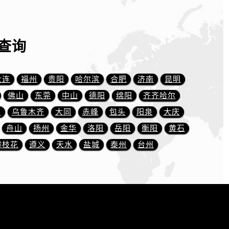
）
查询
大连
福州
贵阳
哈尔滨
合肥
济南
昆明
佛山
东莞
中山
德阳
绵阳
齐齐哈尔
川
乌鲁木齐
大同
赤峰
包头
阳泉
大庆
舟山
扬州
金华
洛阳
岳阳
衡阳
黄石
攀枝花
遵义
天水
盐城
泰州
台州