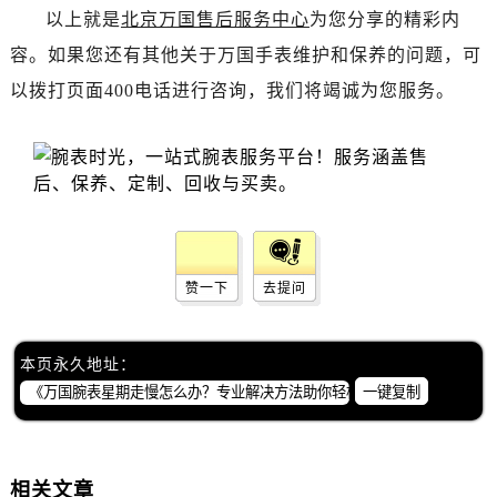
内蒙古自治区包头市青山区幸福路甲3号王府井百货名表维修万国售后服务中心（需提前预约）
以上就是
北京万国售后服务中心
为您分享的精彩内
内蒙古自治区赤峰市红山区哈达街万国售后服务中心（需提前预约）
容。如果您还有其他关于万国手表维护和保养的问题，可
内蒙古自治区鄂尔多斯市东胜区伊金霍洛街万国售后服务中心（需提前预约）
以拨打页面400电话进行咨询，我们将竭诚为您服务。
内蒙古自治区呼伦贝尔市海拉尔区中央街万国售后服务中心（需提前预约）
内蒙古自治区通辽市科尔沁区明仁大街万国售后服务中心（需提前预约）
内蒙古自治区乌海市海勃湾区人民南路万国售后服务中心（需提前预约）
内蒙古自治区乌兰察布市集宁区恩和大街万国售后服务中心（需提前预约）
内蒙古自治区锡林郭勒盟市锡林浩特市光明街与额尔敦路交叉口万国售后服务中心（需提前预约）
内蒙古自治区兴安盟市乌兰浩特市兴安大街万国售后服务中心（需提前预约）
山西省大同市平城区迎宾街万国售后服务中心（需提前预约）
赞一下
去提问
山西省晋城市城区黄华街万国售后服务中心（需提前预约）
山西省晋中市榆次区顺城街万国售后服务中心（需提前预约）
本页永久地址：
山西省临汾市尧都区解放路万国售后服务中心（需提前预约）
一键复制
山西省吕梁市离石区永宁中路与建设街交叉口万国售后服务中心（需提前预约）
山西省朔州市朔城区怡西路与鄯阳西街交汇处万国售后服务中心（需提前预约）
山西省忻州市忻府区和平东街与七一南路交叉口万国售后服务中心（需提前预约）
相关文章