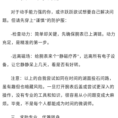
昆明市盘龙区北京路928号同德昆明广场写字楼10层06室（需提前预约）
石家庄市长安区中山东路39号勒泰中心写字楼B座13层07室（需提前预约）
对于动手能力强的你，或许跃跃欲试想要自己解决问
西安市碑林区南关正街88号华侨城长安国际中心E座6楼10室（需提前预约）
题。但请先穿上“谨慎”的防护服：
海口市龙华区金贸东路5号海口华润大厦B座17层1707室（需提前预约）
唐山市路南区新华东道100号万达广场写字楼A座10层1002室（需提前预约）
-检查动力：简单却关键，先确保腕表已上满链。动力
台州市椒江区东海大道1800号腾达中心东1幢20楼2002室（需提前预约）
充足，是精准的第一步。
内蒙古自治区呼和浩特市玉泉区大学西街70号华润万象城写字楼（鄂尔多斯大厦）23层2326室（需提前预约）
甘肃省兰州市七里河区西津西路16号兰州中心写字楼21层2102室（需提前预约）
-远离磁场：给腕表来个“静磁疗养”，远离所有电子设
重庆市解放碑渝中区民权路28号英利国际金融中心写字楼20层01室（需提前预约）
备，让它静静呆上几天，看是否有好转。
黑龙江省大庆市萨尔图区会战大街万国售后服务中心（需提前预约）
黑龙江省鹤岗市向阳区红军路万国售后服务中心（需提前预约）
注意：以上的自我尝试如同在时间的湖面投石问路，
黑龙江省黑河市爱辉区中央街万国售后服务中心（需提前预约）
虽有趣但也暗藏风险。一旦打开腕表后盖或尝试更深入的
黑龙江省鸡西市鸡冠区红军路万国售后服务中心（需提前预约）
操作，没有专业的工具和知识，很容易从小问题变成大麻
黑龙江省佳木斯市向阳区长安路万国售后服务中心（需提前预约）
烦。毕竟，不是每个人都能成为时间的微调师。
黑龙江省牡丹江市东安区太平路万国售后服务中心（需提前预约）
黑龙江省七台河市桃山区大同街万国售后服务中心（需提前预约）
三、求助专业，优雅转身