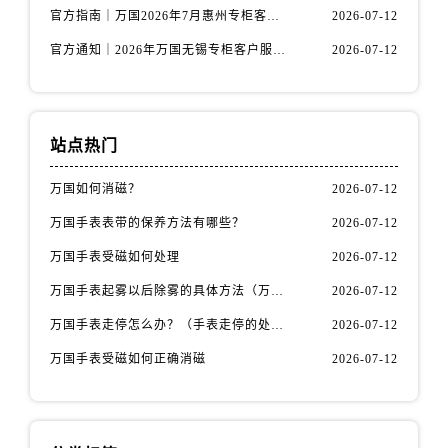
江苏省徐州市鼓楼区淮海东路29号苏宁广场IFC国际金融中心35层3508室万国售后服务中心（需提前预约）
官方指南｜万国2026年7月惠州专柜客户服务热线与门店信息全攻略
2026-07-12
江苏省盐城市盐都区世纪大道5号盐城金融城写字楼1号楼16层1604室万国售后服务中心（需提前预约）
官方通知｜2026年万国无锡专柜客户服务热线全新升级（附7月最新专柜信息汇总）
2026-07-12
江苏省扬州市邗江区国展路29号星耀天地写字楼1号楼18层1803室万国售后服务中心（需提前预约）
江苏省镇江市京口区中山东路万国售后服务中心（需提前预约）
江西省抚州市临川区赣东大道万国售后服务中心（需提前预约）
站点热门
江西省赣州市章贡区文清路万国售后服务中心（需提前预约）
江西省吉安市吉州区井冈山大道万国售后服务中心（需提前预约）
万国如何消磁？
2026-07-12
江西省景德镇市珠山区珠山中路万国售后服务中心（需提前预约）
万国手表表带的保养方法有哪些？
2026-07-12
江西省九江市浔阳区浔阳路万国售后服务中心（需提前预约）
万国手表受磁如何处理
2026-07-12
江西省南昌市红谷滩新区红谷中大道998号绿地双子塔（中央广场）A1座办公楼14层1407室万国售后服务中心（需提前预约）
江西省萍乡市安源区萍安北大道与康庄路交叉口万国售后服务中心（需提前预约）
万国手表起雾以后除雾的具体方法（万国手表起雾解决办法）
2026-07-12
江西省上饶市信州区滨江西路万国售后服务中心（需提前预约）
万国手表走停怎么办？（手表走停的处理方法）
2026-07-12
江西省新余市渝水区北湖西路万国售后服务中心（需提前预约）
万国手表受磁如何正确消磁
2026-07-12
江西省宜春市袁州区中山中路万国售后服务中心（需提前预约）
江西省鹰潭市月湖区胜利东路万国售后服务中心（需提前预约）
山东省德州市德城区东风中路万国售后服务中心（需提前预约）