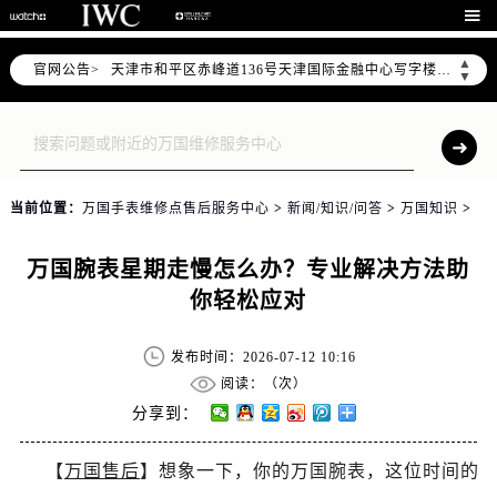
北京市东城区东长安街1号东方广场写字楼W3座6层602室（需提前预约）

北京市朝阳区建国门外大街甲6号华熙国际中心写字楼D座11层1102室（需提前预约）
▲
官网公告>
天津市和平区赤峰道136号天津国际金融中心写字楼26层2603室（需提前预约）
▼
上海市徐汇区虹桥路3号港汇中心写字楼2座37层3705室（需提前预约）
上海市黄浦区南京东路299号宏伊国际广场写字楼8层806室（需提前预约）
南京市秦淮区中山南路1号（新街口）南京中心写字楼22层C1-1室（需提前预约）
常州市新北区龙锦路1590号现代传媒中心写字楼5号楼10层1008室（需提前预约）
当前位置：
万国手表维修点售后服务中心
>
新闻/知识/问答
>
万国知识
>
徐州市鼓楼区淮海东路29号苏宁广场IFC国际金融中心写字楼35层3508室（需提前预约）
扬州市邗江区国展路29号星耀天地写字楼1号楼18层1803室（需提前预约）
万国腕表星期走慢怎么办？专业解决方法助
盐城市盐都区世纪大道5号盐城金融城写字楼1号楼16层1604室（需提前预约）
你轻松应对
泰州市海陵区永定东路399号置地商务中心东塔写字楼（华润万象城）17层1706室（需提前预约）
宁波市江北区大闸南路500号来福士广场办公楼20层2009室（需提前预约）
发布时间：2026-07-12 10:16
杭州市上城区钱江路1366号华润大厦写字楼A座5层503-5室（需提前预约）
阅读：（
次）
金华市金东区东市南街777号金华万达广场写字楼4号楼22层2209室（需提前预约）
分享到：
绍兴市越城区胜利东路379号世茂天际中心写字楼8层805室（需提前预约）
【
万国售后
】想象一下，你的万国腕表，这位时间的
嘉兴市南湖区广益路705号嘉兴世界贸易中心写字楼A座13层1304室（需提前预约）