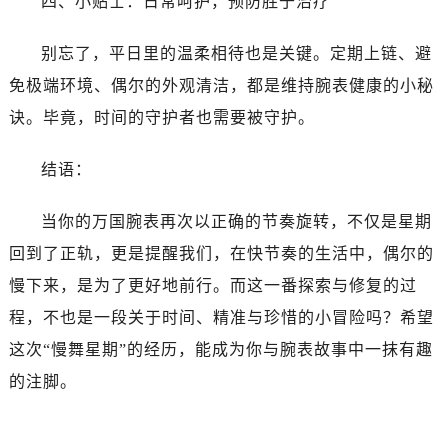
四、小贴士：日常呵护，预防胜于治疗
辽宁省丹东市振兴区七经街万国售后服务中心（需提前预约）
辽宁省抚顺市新抚区东一路万国售后服务中心（需提前预约）
别忘了，平日里的温柔相待也是关键。定期上链、避
辽宁省阜新市海州区解放大街万国售后服务中心（需提前预约）
免极端环境、偶尔的外观清洁，都是维持腕表健康的小秘
辽宁省葫芦岛市连山区中央路万国售后服务中心（需提前预约）
诀。毕竟，时间的守护者也需要被守护。
辽宁省锦州市古塔区中央大街万国售后服务中心（需提前预约）
辽宁省辽阳市白塔区新运大街万国售后服务中心（需提前预约）
结语：
辽宁省盘锦市兴隆台区石油大街万国售后服务中心（需提前预约）
辽宁省铁岭市银州区南马路万国售后服务中心（需提前预约）
当你的万国腕表再次以正确的节奏旋转，不仅是星期
辽宁省营口市站前区市府路与渤海大街交叉口万国售后服务中心（需提前预约）
回到了正轨，更是提醒我们，在快节奏的生活中，偶尔的
辽宁省沈阳市沈河区中街路137号亨得利名表维修授权店1楼万国售后服务中心（需提前预约）
慢下来，是为了更好地前行。而这一番探索与修复的过
辽宁省沈阳市沈河区中街路83号亨得利名表维修授权店1楼万国售后服务中心（需提前预约）
北京市朝阳区建国门外大街甲6号华熙国际中心D座11层1102室万国售后服务中心（需提前预约）
程，不也是一段关于时间、精准与珍惜的小冒险吗？希望
北京市东城区东长安街1号王府井东方广场W3座6层602室万国售后服务中心（需提前预约）
这次“慢舞星期”的经历，能成为你与腕表故事中一抹有趣
河北省保定市竞秀区朝阳北大街北国先天下万国售后服务中心（需提前预约）
的注脚。
内蒙古自治区阿拉善盟市左旗土尔扈特大街万国售后服务中心（需提前预约）
内蒙古自治区巴彦淖尔市临河区新华街万国售后服务中心（需提前预约）