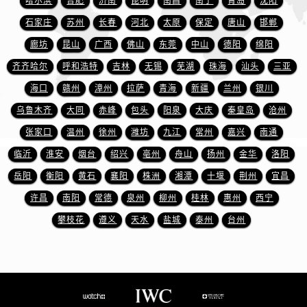
哈尔滨
合肥
济南
昆明
南昌
南宁
青岛
沈阳
浙江省金华市金东区东市南街777号金华万达广场4号楼22楼2209室万国售后服务中心（需提前预约）
石家庄
苏州
长春
河北
太原
保定
唐山
邯郸
浙江省丽水市莲都区解放街万国售后服务中心（需提前预约）
浙江省宁波市江北区大闸南路500号来福士广场办公楼20层2009室万国售后服务中心（需提前预约）
廊坊
昆山
广西
佛山
东莞
中山
德阳
绵阳
浙江省衢州市柯城区上街万国售后服务中心（需提前预约）
齐齐哈尔
呼和浩特
吉林
无锡
芜湖
珠海
汕头
三亚
浙江省绍兴市越城区胜利东路379号世茂天际中心写字楼8层805室万国售后服务中心（需提前预约）
海口
赣州
漳州
拉萨
青海
新疆
兰州
银川
浙江省舟山市定海区解放东路万国售后服务中心（需提前预约）
乌鲁木齐
大同
赤峰
包头
阳泉
大庆
秦皇岛
沧州
澳门特别行政区大堂区议事亭前地（新马路）万国售后服务中心（需提前预约）
张家口
温州
徐州
潍坊
九江
常州
嘉兴
南通
澳门特别行政区风顺堂区南湾大马路万国售后服务中心（需提前预约）
临沂
淮安
烟台
绍兴
亳州
舟山
扬州
金华
洛阳
澳门特别行政区花地玛堂区关闸广场万国售后服务中心（需提前预约）
岳阳
衡阳
黄石
襄阳
株洲
湘潭
十堰
荆州
宜昌
澳门特别行政区花王堂区大三巴商圈万国售后服务中心（需提前预约）
澳门特别行政区嘉模堂区官也街万国售后服务中心（需提前预约）
许昌
南阳
常德
泉州
柳州
桂林
惠州
西宁
澳门省路氹城市金光大道万国售后服务中心（需提前预约）
攀枝花
遵义
天水
盐城
泰州
台州
澳门特别行政区望德堂区塔石广场万国售后服务中心（需提前预约）
福建省福州市鼓楼区五四路128-1号恒力城写字楼15层03室万国售后服务中心（需提前预约）
福建省厦门市思明区湖滨东路95号万象城华润大厦B座11层1104室万国售后服务中心（需提前预约）
广东省潮州市潮安区新风路与潮汕路交汇处万国售后服务中心（需提前预约）