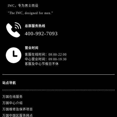
广东省广州市天河区天河路230号万菱汇国际中心A塔7层704室万国售后服务中心（需提前预约）
IWC，专为男士而设
广东省广州市越秀区环市东路371-375号世界贸易中心大厦南塔15层1507室万国售后服务中心（需提前预约）
"The IWC, designed for men.”
广东省河源市源城区越王大道万国售后服务中心（需提前预约）
广东省惠州市惠城区江北文昌一路7号华贸大厦1座30层3005室万国售后服务中心（需提前预约）
总部服务热线
广东省江门市蓬江区广场西路万国售后服务中心（需提前预约）
400-992-7093
广东省揭阳市榕城进贤门步行街万国售后服务中心（需提前预约）
广东省茂名市电白区水东街道迎宾大道万国售后服务中心（需提前预约）
营业时间
广东省梅州市梅江区金燕大道万国售后服务中心（需提前预约）
客服在线时间：08:00-22:00
中心营业时间：09:00-19:30
广东省清远市清城区湖西路万国售后服务中心（需提前预约）
客服及中心节假日不休
广东省汕头市龙湖区长平路万国售后服务中心（需提前预约）
广东省汕尾市城区香洲街道园林社区翠园街万国售后服务中心（需提前预约）
广东省韶关市武江区芙蓉新区与老城中心交汇处万国售后服务中心（需提前预约）
站点导航
广东省深圳市罗湖区深南东路5001号华润大厦17层1701室万国售后服务中心（需提前预约）
广东省阳江市江城区东风一路万国售后服务中心（需提前预约）
万国在线服务
万国中心介绍
广东省云浮市云城区金山路万国售后服务中心（需提前预约）
万国维修及保养项目
广东省湛江市赤坎区观海北路万国售后服务中心（需提前预约）
万国中国区服务网点