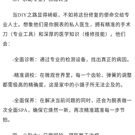
黑龙江省齐齐哈尔市龙沙区龙华路万国售后服务中心（需提前预约）
黑龙江省双鸭山市尖山区新兴大街万国售后服务中心（需提前预约）
当DIY之路显得崎岖，不如将这份修复的使命交给专
黑龙江省绥化市北林区新华街与康庄路交叉口万国售后服务中心（需提前预约）
业人士。想象他们是你腕表的私人医生，拥有精准的手术
黑龙江省伊春市伊美区通河路万国售后服务中心（需提前预约）
刀（专业工具）和深厚的医学知识（维修技能）。他们
吉林省白城市洮北区明仁南街万国售后服务中心（需提前预约）
会：
吉林省白山市浑江区浑江大街万国售后服务中心（需提前预约）
吉林省吉林市船营区河南街万国售后服务中心（需提前预约）
-全面诊断：通过专业的检测设备，找出真正的病因。
吉林省辽源市龙山区人民大街万国售后服务中心（需提前预约）
吉林省梅河口市新华街道梅河大街万国售后服务中心（需提前预约）
-精准调校：在微观世界里，每一个齿轮、弹簧的调整
吉林省四平市铁东区紫气大路与南九经街交汇处万国售后服务中心（需提前预约）
都需极高的精确度，这是家中的小镊子所无法企及的。
吉林省松原市宁江区五环大街万国售后服务中心（需提前预约）
吉林省通化市东昌区环通乡江南大街万国售后服务中心（需提前预约）
-全面保养：在解决当前问题的同时，还会为腕表做一
吉林省延边市延吉市解放路万国售后服务中心（需提前预约）
次全面SPA，确保它焕然一新，再次精准踏准每一步节
辽宁省鞍山市铁东区站前街万国售后服务中心（需提前预约）
拍。
辽宁省本溪市平山区胜利路万国售后服务中心（需提前预约）
辽宁省朝阳市双塔区新华路万国售后服务中心（需提前预约）