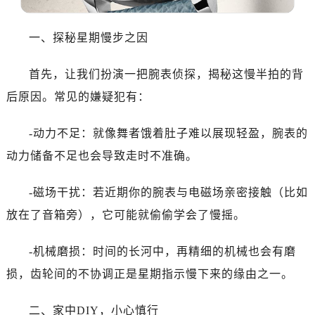
温州市鹿城区锦绣路1067号置信广场10层1015室（需提前预约）
哈尔滨市道里区友谊西路600号富力中心T2座写字楼29层03室（需提前预约）
一、探秘星期慢步之因
大连市中山区人民路15号国际金融大厦7层G室（需提前预约）
佛山市禅城区季华五路57号万科金融中心C座12层1205室（需提前预约）
首先，让我们扮演一把腕表侦探，揭秘这慢半拍的背
东莞市东城街道鸿福东路1号民盈国贸中心T1写字楼9层907室（需提前预约）
后原因。常见的嫌疑犯有：
无锡市梁溪区人民中路139号恒隆广场写字楼1座11层1104室（需提前预约）
南通市崇川区工农路57号圆融广场写字楼16层1603室（需提前预约）
-动力不足：就像舞者饿着肚子难以展现轻盈，腕表的
苏州市苏州工业园区星港街199号苏州中心办公楼C座22层08室（需提前预约）
动力储备不足也会导致走时不准确。
武汉市江汉区解放大道686号世界贸易大厦38层09室（需提前预约）
南宁市青秀区金湖路59号地王大厦12楼1224室（需提前预约）
-磁场干扰：若近期你的腕表与电磁场亲密接触（比如
合肥市蜀山区潜山路111号万象城华润大厦B座12楼03室（需提前预约）
放在了音箱旁），它可能就偷偷学会了慢摇。
泉州市丰泽区宝洲路729号浦西万达中心写字楼A座7楼709室（需提前预约）
青岛市南区山东路6号华润大厦B座22层04室（需提前预约）
-机械磨损：时间的长河中，再精细的机械也会有磨
烟台市芝罘区胜利路139号万达金融中心A座907室（需提前预约）
损，齿轮间的不协调正是星期指示慢下来的缘由之一。
长春市朝阳区西安大路727号中银大厦A座(旺进大厦)18层09室（需提前预约）
贵阳市南明区都司高架桥路33号亨特国际金融中心14楼14D（需提前预约）
二、家中DIY，小心慎行