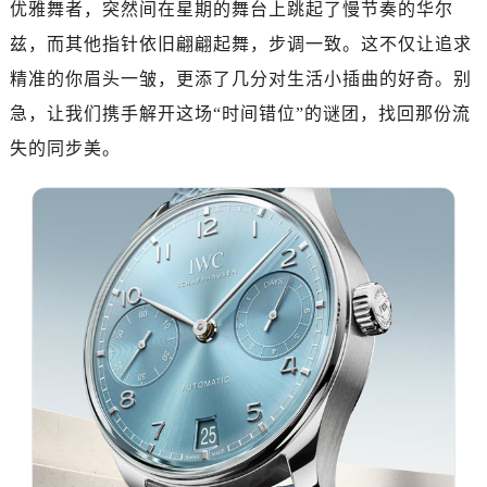
优雅舞者，突然间在星期的舞台上跳起了慢节奏的华尔
南昌市红谷滩新区红谷中大道998号绿地双子塔（中央广场）A1座办公楼14层07室（需提前预约）
济南市历下区经十路11111号华润中心写字楼（万象城）15层1508室（需提前预约）
兹，而其他指针依旧翩翩起舞，步调一致。这不仅让追求
广州市天河区天河路230号万菱汇国际中心写字楼A塔7层704室（需提前预约）
精准的你眉头一皱，更添了几分对生活小插曲的好奇。别
广州市越秀区环市东路371-375号世界贸易中心大厦南塔写字楼15层07室（需提前预约）
急，让我们携手解开这场“时间错位”的谜团，找回那份流
深圳市罗湖区深南东路5001号华润大厦写字楼17层1701室（需提前预约）
失的同步美。
惠州市惠城区江北文昌一路7号华贸大厦写字楼1座30层05室（需提前预约）
厦门市思明区湖滨东路95号华润大厦写字楼B座11层1104室（需提前预约）
福州市鼓楼区五四路128-1号恒力城写字楼15层03室（需提前预约）
成都市锦江区人民东路6号SAC东原中心写字楼24层2406B室（需提前预约）
重庆市江北区观音桥步行街2号融恒时代广场写字楼9层902室（需提前预约）
长沙市芙蓉区定王台街道建湘路393号世茂环球金融中心写字楼（芙蓉广场）10层13室（需提前预约）
郑州市二七区铭功路10号华润大厦写字楼29层2905室（需提前预约）
太原市迎泽区解放路15号亨得利名表服务中心（品牌授权店）3层整层（需提前预约）
沈阳市沈河区中街路137号亨得利名表服务中心（品牌授权店）1层整层（需提前预约）
沈阳市沈河区中街路83号亨得利名表服务中心（品牌授权店）1层整层（需提前预约）
乌鲁木齐市天山区红山路26号时代广场（CCMALL）C座17层17-B（需提前预约）