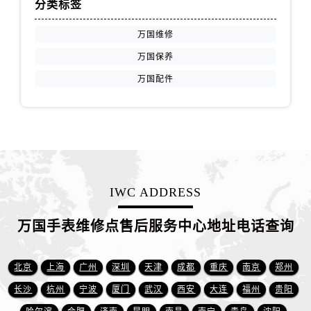
分类标签
山东省东营市东营区济南路万国售后服务中心（需提前预约）
山东省济南市历下区经十路11111号华润中心写字楼（万象城）15层1508室万国售后服务中心（需提前预约）
万国维修
山东省济宁市任城区太白楼路万国售后服务中心（需提前预约）
万国保养
山东省莱芜市文化南路8号银座商城名表维修一楼名表维修万国售后服务中心（需提前预约）
万国配件
山东省临沂市兰山区解放路万国售后服务中心（需提前预约）
山东省日照市东港区烟台路万国售后服务中心（需提前预约）
山东省泰安市泰山区财源街道泰山大街万国售后服务中心（需提前预约）
山东省威海市环翠区新威海路89号振华商厦一楼名表维修万国售后服务中心（需提前预约）
山东省潍坊市奎文区东风东街万国售后服务中心（需提前预约）
山东省枣庄市滕州市北辛路与善国路交叉口万国售后服务中心（需提前预约）
IWC ADDRESS
山东省淄博市张店区金晶大道万国售后服务中心（需提前预约）
上海市黄浦区南京东路299号宏伊国际广场写字楼8层806室万国售后服务中心（需提前预约）
万国手表维修点售后服务中心地址电话查询
上海市徐汇区虹桥路3号港汇中心2座37层3705室万国售后服务中心（需提前预约）
浙江省杭州市上城区钱江路1366号华润大厦A座5层503-5室万国售后服务中心（需提前预约）
北京
上海
广州
深圳
天津
成都
重庆
南京
郑州
浙江省湖州市吴兴区劳动路万国售后服务中心（需提前预约）
长沙
杭州
宁波
厦门
武汉
西安
大连
福州
贵阳
浙江省嘉兴市南湖区广益路705号嘉兴世界贸易中心A座13层1304室万国售后服务中心（需提前预约）