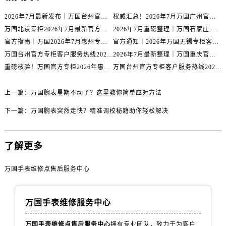
山西省阳泉市郊区平阳东街与新城大道交叉口万国售后服务中心（需提前预约）
2026年7月最新发布｜万国台州官方专柜客户服务热线与专柜信息攻略
权威汇总！2026年7月万国广州官方专柜客户服务电话及门店名录
山西省运城市盐湖区河东街万国售后服务中心（需提前预约）
万国北京专柜2026年7月最新官方客服热线｜门店信息及服务攻略发布
2026年7月重磅整理｜万国石家庄官方专柜服务电话&客户服务中心公告
山西省长治市潞州区英雄中路万国售后服务中心（需提前预约）
官方指南｜万国2026年7月惠州专柜客户服务热线与门店信息全攻略
官方通知｜2026年万国无锡专柜客户服务热线全新升级（附7月最新专柜信息汇总）
山西省太原市迎泽区迎泽街道解放路15号亨得利名表维修授权店3楼万国售后服务中心（需提前预约）
万国台州官方专柜客户服务热线2026年7月最新公告｜专柜信息权威核验
2026年7月最新整理｜万国重庆官方专柜名录+客服电话，门店信息大公开
天津市和平区赤峰道136号天津国际金融中心26层2603室万国售后服务中心（需提前预约）
重磅核验！万国官方专柜2026年惠州客户服务热线与门店信息（7月最新）
万国台州官方专柜客户服务热线2026年7月最新通告｜专柜信息权威发布
安徽省安庆市迎江区人民路万国售后服务中心（需提前预约）
安徽省蚌埠市蚌山区淮河路万国售后服务中心（需提前预约）
上一篇：
万国腕表星期不动了？这里教你简单应对方法
安徽省亳州市谯城区魏武大道万国售后服务中心（需提前预约）
下一篇：
万国腕表突然走快？精准调校秘籍助你轻松解决
安徽省池州市贵池区长江路万国售后服务中心（需提前预约）
安徽省滁州市琅琊区南谯北路万国售后服务中心（需提前预约）
了解更多
安徽省阜阳市颍州区颍州北路万国售后服务中心（需提前预约）
安徽省淮北市相山区淮海路万国售后服务中心（需提前预约）
万国手表维修点售后服务中心
安徽省淮南市田家庵区国庆中路万国售后服务中心（需提前预约）
安徽省黄山市屯溪区黄山西路万国售后服务中心（需提前预约）
安徽省六安市金安区解放中路万国售后服务中心（需提前预约）
万国手表维修服务中心
安徽省马鞍山市雨山区湖南西路万国售后服务中心（需提前预约）
万国手表维修点售后服务中心
拥有专业团队，致力于为客户