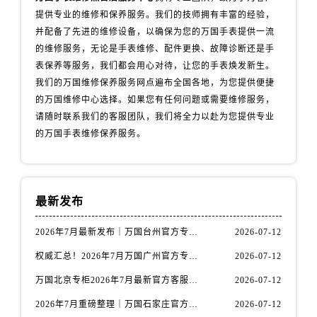
安徽省宿州市埇桥区人民中路万国售后服务中心（需提前预约）
提供专业的维修和保养服务。我们的技师拥有丰富的经验，
安徽省铜陵市铜官区石城大道万国售后服务中心（需提前预约）
并配备了先进的维修设备，以确保为您的万国手表提供一流
安徽省芜湖市镜湖区中山路步行街万国售后服务中心（需提前预约）
的维修服务，无论是手表维修、配件更换、故障诊断还是手
安徽省宣城市宣州区叠嶂西路万国售后服务中心（需提前预约）
表保养等服务，我们都会用心对待，让您的手表焕发新生。
我们的万国维修保养服务网点遍布全国各地，为您提供便捷
福建省龙岩市新罗区九一南路万国售后服务中心（需提前预约）
的万国维修中心选择。如果您有任何问题或需要维修服务，
福建省南平市建阳区人民西路万国售后服务中心（需提前预约）
请随时联系我们的客服团队，我们将全力以赴为您提供专业
福建省宁德市蕉城区天湖东路万国售后服务中心（需提前预约）
的万国手表维修保养服务。
福建省莆田市城厢区霞林街道荔华东大道万国售后服务中心（需提前预约）
福建省三明市三元区东乾二路万国售后服务中心（需提前预约）
福建省漳州市龙文区步港路万国售后服务中心（需提前预约）
最新发布
江苏省常州市新北区龙锦路1590号现代传媒中心5号楼10层1008室万国售后服务中心（需提前预约）
江苏省淮安市清江浦区淮海北路万国售后服务中心（需提前预约）
2026年7月最新发布｜万国台州官方专柜客户服务热线与专柜信息攻略
2026-07-12
江苏省连云港市海州区通灌北路万国售后服务中心（需提前预约）
权威汇总！2026年7月万国广州官方专柜客户服务电话及门店名录
2026-07-12
江苏省南京市秦淮区中山南路1号南京中心22层22-C1-C3室万国售后服务中心（需提前预约）
万国北京专柜2026年7月最新官方客服热线｜门店信息及服务攻略发布
2026-07-12
江苏省宿迁市宿城区西湖路万国售后服务中心（需提前预约）
江苏省泰州市海陵区永定东路399号置地商务中心东塔（华润万象城）17层1706室万国售后服务中心（需提前预约）
2026年7月重磅整理｜万国石家庄官方专柜服务电话&客户服务中心公告
2026-07-12