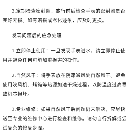
唐山市路南区新华东道100号万达广场写字楼A座10层1002室（需提前预约）
台州市椒江区东海大道1800号腾达中心东1幢20楼2002室（需提前预约）
3.定期检查密封圈：旅行前后检查手表的密封圈是否
内蒙古自治区呼和浩特市玉泉区大学西街70号华润万象城写字楼（鄂尔多斯大厦）23层2326室（需提前预约）
完好无损。如有磨损或老化迹象，应及时更换。
甘肃省兰州市七里河区西津西路16号兰州中心写字楼21层2102室（需提前预约）
重庆市解放碑渝中区民权路28号英利国际金融中心写字楼20层01室（需提前预约）
发现问题后的应急处理
黑龙江省大庆市萨尔图区会战大街万国售后服务中心（需提前预约）
1.立即停止使用：一旦发现手表进水，请立即停止使
黑龙江省鹤岗市向阳区红军路万国售后服务中心（需提前预约）
黑龙江省黑河市爱辉区中央街万国售后服务中心（需提前预约）
用并避免任何可能加重损害的操作。
黑龙江省鸡西市鸡冠区红军路万国售后服务中心（需提前预约）
2.自然风干：将手表放在阴凉通风处自然风干。避免
黑龙江省佳木斯市向阳区长安路万国售后服务中心（需提前预约）
黑龙江省牡丹江市东安区太平路万国售后服务中心（需提前预约）
使用吹风机、烤箱等热源加速干燥过程，以防温度过高导
黑龙江省七台河市桃山区大同街万国售后服务中心（需提前预约）
致机芯损坏。
黑龙江省齐齐哈尔市龙沙区龙华路万国售后服务中心（需提前预约）
黑龙江省双鸭山市尖山区新兴大街万国售后服务中心（需提前预约）
3.专业维修：如果自然风干后问题仍未解决，应尽快
黑龙江省绥化市北林区新华街与康庄路交叉口万国售后服务中心（需提前预约）
送至专业的维修中心进行检查和维修。请勿自行拆解或尝
黑龙江省伊春市伊美区通河路万国售后服务中心（需提前预约）
试复杂的修复步骤。