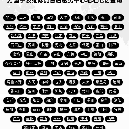
万国手表维修点售后服务中心地址电话查询
山东省临沂市兰山区解放路万国售后服务中心（需提前预约）
山东省日照市东港区烟台路万国售后服务中心（需提前预约）
北京
上海
广州
深圳
天津
成都
重庆
南京
郑州
山东省泰安市泰山区财源街道泰山大街万国售后服务中心（需提前预约）
山东省威海市环翠区新威海路89号振华商厦一楼名表维修万国售后服务中心（需提前预约）
长沙
杭州
宁波
厦门
武汉
西安
大连
福州
贵阳
山东省潍坊市奎文区东风东街万国售后服务中心（需提前预约）
哈尔滨
合肥
济南
昆明
南昌
南宁
青岛
沈阳
山东省枣庄市滕州市北辛路与善国路交叉口万国售后服务中心（需提前预约）
石家庄
苏州
长春
河北
太原
保定
唐山
邯郸
山东省淄博市张店区金晶大道万国售后服务中心（需提前预约）
廊坊
昆山
广西
佛山
东莞
中山
德阳
绵阳
上海市黄浦区南京东路299号宏伊国际广场写字楼8层806室万国售后服务中心（需提前预约）
齐齐哈尔
呼和浩特
吉林
无锡
芜湖
珠海
汕头
三亚
上海市徐汇区虹桥路3号港汇中心2座37层3705室万国售后服务中心（需提前预约）
海口
赣州
漳州
拉萨
青海
新疆
兰州
银川
浙江省杭州市上城区钱江路1366号华润大厦A座5层503-5室万国售后服务中心（需提前预约）
乌鲁木齐
大同
赤峰
包头
阳泉
大庆
秦皇岛
沧州
浙江省湖州市吴兴区劳动路万国售后服务中心（需提前预约）
浙江省嘉兴市南湖区广益路705号嘉兴世界贸易中心A座13层1304室万国售后服务中心（需提前预约）
张家口
温州
徐州
潍坊
九江
常州
嘉兴
南通
浙江省金华市金东区东市南街777号金华万达广场4号楼22楼2209室万国售后服务中心（需提前预约）
临沂
淮安
烟台
绍兴
亳州
舟山
扬州
金华
洛阳
浙江省丽水市莲都区解放街万国售后服务中心（需提前预约）
岳阳
衡阳
黄石
襄阳
株洲
湘潭
十堰
荆州
宜昌
浙江省宁波市江北区大闸南路500号来福士广场办公楼20层2009室万国售后服务中心（需提前预约）
许昌
南阳
常德
泉州
柳州
桂林
惠州
西宁
浙江省衢州市柯城区上街万国售后服务中心（需提前预约）
攀枝花
遵义
天水
盐城
泰州
台州