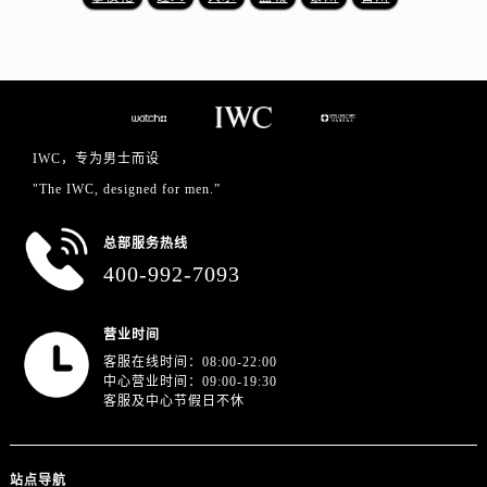
浙江省绍兴市越城区胜利东路379号世茂天际中心写字楼8层805室万国售后服务中心（需提前预约）
浙江省舟山市定海区解放东路万国售后服务中心（需提前预约）
澳门特别行政区大堂区议事亭前地（新马路）万国售后服务中心（需提前预约）
澳门特别行政区风顺堂区南湾大马路万国售后服务中心（需提前预约）
澳门特别行政区花地玛堂区关闸广场万国售后服务中心（需提前预约）
IWC，专为男士而设
澳门特别行政区花王堂区大三巴商圈万国售后服务中心（需提前预约）
"The IWC, designed for men.”
澳门特别行政区嘉模堂区官也街万国售后服务中心（需提前预约）
澳门省路氹城市金光大道万国售后服务中心（需提前预约）
总部服务热线
澳门特别行政区望德堂区塔石广场万国售后服务中心（需提前预约）
400-992-7093
福建省福州市鼓楼区五四路128-1号恒力城写字楼15层03室万国售后服务中心（需提前预约）
福建省厦门市思明区湖滨东路95号万象城华润大厦B座11层1104室万国售后服务中心（需提前预约）
营业时间
广东省潮州市潮安区新风路与潮汕路交汇处万国售后服务中心（需提前预约）
客服在线时间：08:00-22:00
广东省广州市天河区天河路230号万菱汇国际中心A塔7层704室万国售后服务中心（需提前预约）
中心营业时间：09:00-19:30
客服及中心节假日不休
广东省广州市越秀区环市东路371-375号世界贸易中心大厦南塔15层1507室万国售后服务中心（需提前预约）
广东省河源市源城区越王大道万国售后服务中心（需提前预约）
广东省惠州市惠城区江北文昌一路7号华贸大厦1座30层3005室万国售后服务中心（需提前预约）
站点导航