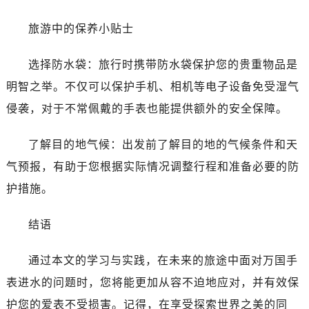
吉林省白城市洮北区明仁南街万国售后服务中心（需提前预约）
吉林省白山市浑江区浑江大街万国售后服务中心（需提前预约）
旅游中的保养小贴士
吉林省吉林市船营区河南街万国售后服务中心（需提前预约）
吉林省辽源市龙山区人民大街万国售后服务中心（需提前预约）
选择防水袋：旅行时携带防水袋保护您的贵重物品是
吉林省梅河口市新华街道梅河大街万国售后服务中心（需提前预约）
明智之举。不仅可以保护手机、相机等电子设备免受湿气
吉林省四平市铁东区紫气大路与南九经街交汇处万国售后服务中心（需提前预约）
侵袭，对于不常佩戴的手表也能提供额外的安全保障。
吉林省松原市宁江区五环大街万国售后服务中心（需提前预约）
吉林省通化市东昌区环通乡江南大街万国售后服务中心（需提前预约）
了解目的地气候：出发前了解目的地的气候条件和天
吉林省延边市延吉市解放路万国售后服务中心（需提前预约）
气预报，有助于您根据实际情况调整行程和准备必要的防
辽宁省鞍山市铁东区站前街万国售后服务中心（需提前预约）
护措施。
辽宁省本溪市平山区胜利路万国售后服务中心（需提前预约）
辽宁省朝阳市双塔区新华路万国售后服务中心（需提前预约）
结语
辽宁省丹东市振兴区七经街万国售后服务中心（需提前预约）
辽宁省抚顺市新抚区东一路万国售后服务中心（需提前预约）
通过本文的学习与实践，在未来的旅途中面对万国手
辽宁省阜新市海州区解放大街万国售后服务中心（需提前预约）
表进水的问题时，您将能更加从容不迫地应对，并有效保
辽宁省葫芦岛市连山区中央路万国售后服务中心（需提前预约）
护您的爱表不受损害。记得，在享受探索世界之美的同