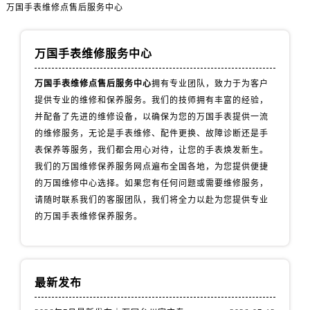
天津市和平区赤峰道136号天津国际金融中心26层2603室万国售后服务中心（需提前预约）
万国手表维修点售后服务中心
安徽省安庆市迎江区人民路万国售后服务中心（需提前预约）
安徽省蚌埠市蚌山区淮河路万国售后服务中心（需提前预约）
万国手表维修服务中心
安徽省亳州市谯城区魏武大道万国售后服务中心（需提前预约）
安徽省池州市贵池区长江路万国售后服务中心（需提前预约）
万国手表维修点售后服务中心
拥有专业团队，致力于为客户
提供专业的维修和保养服务。我们的技师拥有丰富的经验，
安徽省滁州市琅琊区南谯北路万国售后服务中心（需提前预约）
并配备了先进的维修设备，以确保为您的万国手表提供一流
安徽省阜阳市颍州区颍州北路万国售后服务中心（需提前预约）
的维修服务，无论是手表维修、配件更换、故障诊断还是手
安徽省淮北市相山区淮海路万国售后服务中心（需提前预约）
表保养等服务，我们都会用心对待，让您的手表焕发新生。
安徽省淮南市田家庵区国庆中路万国售后服务中心（需提前预约）
我们的万国维修保养服务网点遍布全国各地，为您提供便捷
安徽省黄山市屯溪区黄山西路万国售后服务中心（需提前预约）
的万国维修中心选择。如果您有任何问题或需要维修服务，
安徽省六安市金安区解放中路万国售后服务中心（需提前预约）
请随时联系我们的客服团队，我们将全力以赴为您提供专业
的万国手表维修保养服务。
安徽省马鞍山市雨山区湖南西路万国售后服务中心（需提前预约）
安徽省宿州市埇桥区人民中路万国售后服务中心（需提前预约）
安徽省铜陵市铜官区石城大道万国售后服务中心（需提前预约）
安徽省芜湖市镜湖区中山路步行街万国售后服务中心（需提前预约）
最新发布
安徽省宣城市宣州区叠嶂西路万国售后服务中心（需提前预约）