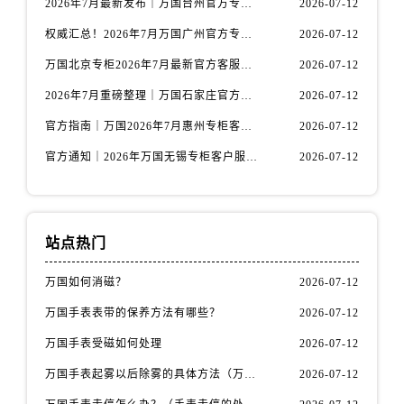
2026年7月最新发布｜万国台州官方专柜客户服务热线与专柜信息攻略
2026-07-12
福建省龙岩市新罗区九一南路万国售后服务中心（需提前预约）
福建省南平市建阳区人民西路万国售后服务中心（需提前预约）
权威汇总！2026年7月万国广州官方专柜客户服务电话及门店名录
2026-07-12
福建省宁德市蕉城区天湖东路万国售后服务中心（需提前预约）
万国北京专柜2026年7月最新官方客服热线｜门店信息及服务攻略发布
2026-07-12
福建省莆田市城厢区霞林街道荔华东大道万国售后服务中心（需提前预约）
2026年7月重磅整理｜万国石家庄官方专柜服务电话&客户服务中心公告
2026-07-12
福建省三明市三元区东乾二路万国售后服务中心（需提前预约）
官方指南｜万国2026年7月惠州专柜客户服务热线与门店信息全攻略
2026-07-12
福建省漳州市龙文区步港路万国售后服务中心（需提前预约）
官方通知｜2026年万国无锡专柜客户服务热线全新升级（附7月最新专柜信息汇总）
2026-07-12
江苏省常州市新北区龙锦路1590号现代传媒中心5号楼10层1008室万国售后服务中心（需提前预约）
江苏省淮安市清江浦区淮海北路万国售后服务中心（需提前预约）
江苏省连云港市海州区通灌北路万国售后服务中心（需提前预约）
江苏省南京市秦淮区中山南路1号南京中心22层22-C1-C3室万国售后服务中心（需提前预约）
站点热门
江苏省宿迁市宿城区西湖路万国售后服务中心（需提前预约）
万国如何消磁？
2026-07-12
江苏省泰州市海陵区永定东路399号置地商务中心东塔（华润万象城）17层1706室万国售后服务中心（需提前预约）
江苏省徐州市鼓楼区淮海东路29号苏宁广场IFC国际金融中心35层3508室万国售后服务中心（需提前预约）
万国手表表带的保养方法有哪些？
2026-07-12
江苏省盐城市盐都区世纪大道5号盐城金融城写字楼1号楼16层1604室万国售后服务中心（需提前预约）
万国手表受磁如何处理
2026-07-12
江苏省扬州市邗江区国展路29号星耀天地写字楼1号楼18层1803室万国售后服务中心（需提前预约）
万国手表起雾以后除雾的具体方法（万国手表起雾解决办法）
2026-07-12
江苏省镇江市京口区中山东路万国售后服务中心（需提前预约）