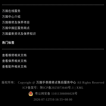
广东省江门市蓬江区广场西路万国售后服务中心（需提前预约）
广东省揭阳市榕城进贤门步行街万国售后服务中心（需提前预约）
万国在线服务
广东省茂名市电白区水东街道迎宾大道万国售后服务中心（需提前预约）
万国中心介绍
广东省梅州市梅江区金燕大道万国售后服务中心（需提前预约）
万国维修及保养项目
广东省清远市清城区湖西路万国售后服务中心（需提前预约）
万国中国区服务网点
万国最新资讯及保养知识
广东省汕头市龙湖区长平路万国售后服务中心（需提前预约）
广东省汕尾市城区香洲街道园林社区翠园街万国售后服务中心（需提前预约）
热门标签
广东省韶关市武江区芙蓉新区与老城中心交汇处万国售后服务中心（需提前预约）
广东省深圳市罗湖区深南东路5001号华润大厦17层1701室万国售后服务中心（需提前预约）
查看维修相关文档
查看保养相关文档
广东省阳江市江城区东风一路万国售后服务中心（需提前预约）
查看配件相关文档
广东省云浮市云城区金山路万国售后服务中心（需提前预约）
广东省湛江市赤坎区观海北路万国售后服务中心（需提前预约）
广东省肇庆市端州区信安大道与砚都大道交汇处万国售后服务中心（需提前预约）
版权所有：
Copyright @
万国手表维修点售后服务中心
All Rights Reserved
广西壮族自治区百色市右江区中山二路万国售后服务中心（需提前预约）
ICP备案号：
陕ICP备2025073640号-1
|
XML
粤公网安备 11011306006028号
广西壮族自治区北海市海城区北京路万国售后服务中心（需提前预约）
2026-07-12T10:16:55+08:00
广西壮族自治区崇左市江州区石景林街道友谊大道与丽川路交汇处万国售后服务中心（需提前预约）