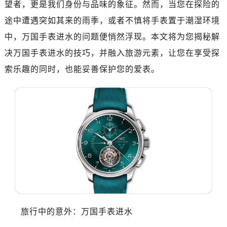
望者，更是我们身份与品味的象征。然而，当您在探险的
深圳市罗湖区深南东路5001号华润大厦写字楼17层1701室（需提前预约）
惠州市惠城区江北文昌一路7号华贸大厦写字楼1座30层05室（需提前预约）
途中遭遇突如其来的雨季，或者不慎将手表置于潮湿环境
厦门市思明区湖滨东路95号华润大厦写字楼B座11层1104室（需提前预约）
中，万国手表进水的问题便悄然浮现。本文将为您揭秘解
福州市鼓楼区五四路128-1号恒力城写字楼15层03室（需提前预约）
决万国手表进水的技巧，并融入旅游元素，让您在享受探
成都市锦江区人民东路6号SAC东原中心写字楼24层2406B室（需提前预约）
索乐趣的同时，也能妥善保护您的爱表。
重庆市江北区观音桥步行街2号融恒时代广场写字楼9层902室（需提前预约）
长沙市芙蓉区定王台街道建湘路393号世茂环球金融中心写字楼（芙蓉广场）10层13室（需提前预约）
郑州市二七区铭功路10号华润大厦写字楼29层2905室（需提前预约）
太原市迎泽区解放路15号亨得利名表服务中心（品牌授权店）3层整层（需提前预约）
沈阳市沈河区中街路137号亨得利名表服务中心（品牌授权店）1层整层（需提前预约）
沈阳市沈河区中街路83号亨得利名表服务中心（品牌授权店）1层整层（需提前预约）
乌鲁木齐市天山区红山路26号时代广场（CCMALL）C座17层17-B（需提前预约）
温州市鹿城区锦绣路1067号置信广场10层1015室（需提前预约）
哈尔滨市道里区友谊西路600号富力中心T2座写字楼29层03室（需提前预约）
大连市中山区人民路15号国际金融大厦7层G室（需提前预约）
旅行中的意外：万国手表进水
佛山市禅城区季华五路57号万科金融中心C座12层1205室（需提前预约）