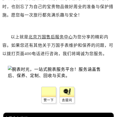
辽宁省锦州市古塔区中央大街万国售后服务中心（需提前预约）
时，也别忘了为自己的宝贵物品做好周全的准备与保护措
辽宁省辽阳市白塔区新运大街万国售后服务中心（需提前预约）
施。愿您每一次旅行都充满乐趣与安全！
辽宁省盘锦市兴隆台区石油大街万国售后服务中心（需提前预约）
辽宁省铁岭市银州区南马路万国售后服务中心（需提前预约）
辽宁省营口市站前区市府路与渤海大街交叉口万国售后服务中心（需提前预约）
以上就是
北京万国售后服务中心
为您分享的精彩内
辽宁省沈阳市沈河区中街路137号亨得利名表维修授权店1楼万国售后服务中心（需提前预约）
容。如果您还有其他关于万国手表维护和保养的问题，可
辽宁省沈阳市沈河区中街路83号亨得利名表维修授权店1楼万国售后服务中心（需提前预约）
北京市朝阳区建国门外大街甲6号华熙国际中心D座11层1102室万国售后服务中心（需提前预约）
以拨打页面400电话进行咨询，我们将竭诚为您服务。
北京市东城区东长安街1号王府井东方广场W3座6层602室万国售后服务中心（需提前预约）
河北省保定市竞秀区朝阳北大街北国先天下万国售后服务中心（需提前预约）
内蒙古自治区阿拉善盟市左旗土尔扈特大街万国售后服务中心（需提前预约）
内蒙古自治区巴彦淖尔市临河区新华街万国售后服务中心（需提前预约）
内蒙古自治区包头市青山区幸福路甲3号王府井百货名表维修万国售后服务中心（需提前预约）
内蒙古自治区赤峰市红山区哈达街万国售后服务中心（需提前预约）
赞一下
去提问
内蒙古自治区鄂尔多斯市东胜区伊金霍洛街万国售后服务中心（需提前预约）
内蒙古自治区呼伦贝尔市海拉尔区中央街万国售后服务中心（需提前预约）