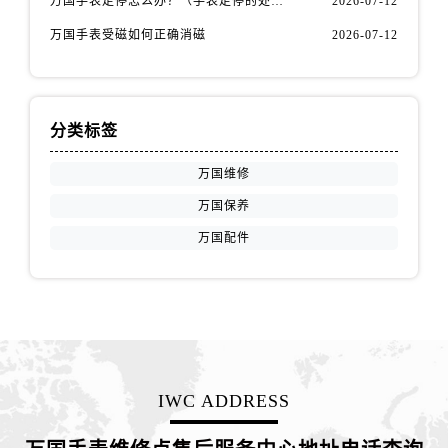
万国手表走停怎么办？（手表走停的处理方法）
2026-07-12
江西省抚州市临川区赣东大道万国售后服务中心（需提前预约）
万国手表受磁如何正确消磁
2026-07-12
江西省赣州市章贡区文清路万国售后服务中心（需提前预约）
江西省吉安市吉州区井冈山大道万国售后服务中心（需提前预约）
江西省景德镇市珠山区珠山中路万国售后服务中心（需提前预约）
江西省九江市浔阳区浔阳路万国售后服务中心（需提前预约）
分类标签
江西省南昌市红谷滩新区红谷中大道998号绿地双子塔（中央广场）A1座办公楼14层1407室万国售后服务中心（需提前预约）
万国维修
江西省萍乡市安源区萍安北大道与康庄路交叉口万国售后服务中心（需提前预约）
江西省上饶市信州区滨江西路万国售后服务中心（需提前预约）
万国保养
江西省新余市渝水区北湖西路万国售后服务中心（需提前预约）
万国配件
江西省宜春市袁州区中山中路万国售后服务中心（需提前预约）
江西省鹰潭市月湖区胜利东路万国售后服务中心（需提前预约）
山东省德州市德城区东风中路万国售后服务中心（需提前预约）
山东省东营市东营区济南路万国售后服务中心（需提前预约）
山东省济南市历下区经十路11111号华润中心写字楼（万象城）15层1508室万国售后服务中心（需提前预约）
IWC ADDRESS
山东省济宁市任城区太白楼路万国售后服务中心（需提前预约）
山东省莱芜市文化南路8号银座商城名表维修一楼名表维修万国售后服务中心（需提前预约）