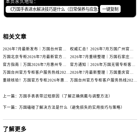
本页永久地址：
内蒙古自治区通辽市科尔沁区明仁大街万国售后服务中心（需提前预约）
一键复制
内蒙古自治区乌海市海勃湾区人民南路万国售后服务中心（需提前预约）
内蒙古自治区乌兰察布市集宁区恩和大街万国售后服务中心（需提前预约）
内蒙古自治区锡林郭勒盟市锡林浩特市光明街与额尔敦路交叉口万国售后服务中心（需提前预约）
相关文章
内蒙古自治区兴安盟市乌兰浩特市兴安大街万国售后服务中心（需提前预约）
山西省大同市平城区迎宾街万国售后服务中心（需提前预约）
2026年7月最新发布｜万国台州官方专柜客户服务热线与专柜信息攻略
权威汇总！2026年7月万国广州官方专柜客户服务电话及门店名录
山西省晋城市城区黄华街万国售后服务中心（需提前预约）
万国北京专柜2026年7月最新官方客服热线｜门店信息及服务攻略发布
2026年7月重磅整理｜万国石家庄官方专柜服务电话&客户服务中心公告
山西省晋中市榆次区顺城街万国售后服务中心（需提前预约）
官方指南｜万国2026年7月惠州专柜客户服务热线与门店信息全攻略
官方通知｜2026年万国无锡专柜客户服务热线全新升级（附7月最新专柜信息汇总）
山西省临汾市尧都区解放路万国售后服务中心（需提前预约）
万国台州官方专柜客户服务热线2026年7月最新公告｜专柜信息权威核验
2026年7月最新整理｜万国重庆官方专柜名录+客服电话，门店信息大公开
重磅核验！万国官方专柜2026年惠州客户服务热线与门店信息（7月最新）
万国台州官方专柜客户服务热线2026年7月最新通告｜专柜信息权威发布
山西省吕梁市离石区永宁中路与建设街交叉口万国售后服务中心（需提前预约）
山西省朔州市朔城区怡西路与鄯阳西街交汇处万国售后服务中心（需提前预约）
上一篇：
万国手表表带过短原因（了解正确佩戴与调整方法）
山西省忻州市忻府区和平东街与七一南路交叉口万国售后服务中心（需提前预约）
山西省阳泉市郊区平阳东街与新城大道交叉口万国售后服务中心（需提前预约）
下一篇：
万国磕碰了解决方法是什么（避免损失的实用技巧与策略）
山西省运城市盐湖区河东街万国售后服务中心（需提前预约）
山西省长治市潞州区英雄中路万国售后服务中心（需提前预约）
了解更多
山西省太原市迎泽区迎泽街道解放路15号亨得利名表维修授权店3楼万国售后服务中心（需提前预约）