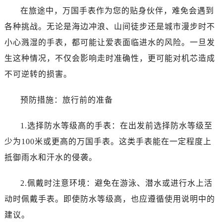
东莞市东城街道鸿福东路1号民盈国贸中心T1写字楼9层907室（需提前预约）
在旅途中，万国手表作为您的贴身伙伴，难免会遇到
无锡市梁溪区人民中路139号恒隆广场写字楼1座11层1104室（需提前预约）
各种挑战。无论是海边冲浪、山间徒步还是城市漫步时不
南通市崇川区工农路57号圆融广场写字楼16层1603室（需提前预约）
小心溅湿的手表，都可能让爱表面临进水的风险。一旦发
苏州市苏州工业园区星港街199号苏州中心办公楼C座22层08室（需提前预约）
生这种情况，不仅会影响走时准确性，更可能对机芯造成
武汉市江汉区解放大道686号世界贸易大厦38层09室（需提前预约）
南宁市青秀区金湖路59号地王大厦12楼1224室（需提前预约）
不可逆转的损害。
合肥市蜀山区潜山路111号万象城华润大厦B座12楼03室（需提前预约）
预防措施：旅行前的准备
泉州市丰泽区宝洲路729号浦西万达中心写字楼A座7楼709室（需提前预约）
青岛市南区山东路6号华润大厦B座22层04室（需提前预约）
1.选择防水等级高的手表：在出发前选择防水等级至
烟台市芝罘区胜利路139号万达金融中心A座907室（需提前预约）
少为100米或更高的万国手表。这类手表能在一定程度上
长春市朝阳区西安大路727号中银大厦A座(旺进大厦)18层09室（需提前预约）
贵阳市南明区都司高架桥路33号亨特国际金融中心14楼14D（需提前预约）
抵御雨水和汗水的侵袭。
昆明市盘龙区北京路928号同德昆明广场写字楼10层06室（需提前预约）
2.佩戴时注意环境：避免在游泳、潜水或进行水上活
石家庄市长安区中山东路39号勒泰中心写字楼B座13层07室（需提前预约）
西安市碑林区南关正街88号华侨城长安国际中心E座6楼10室（需提前预约）
动时佩戴手表。即使防水等级高，也应遵循使用说明中的
海口市龙华区金贸东路5号海口华润大厦B座17层1707室（需提前预约）
建议。