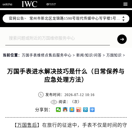
上海市黄浦区南京东路299号宏伊国际广场写字楼8层806室（需提前预约）

南京市秦淮区中山南路1号（新街口）南京中心写字楼22层C1-1室（需提前预约）
▲
官网公告>
常州市新北区龙锦路1590号现代传媒中心写字楼5号楼10层1008室（需提前预约）
▼
徐州市鼓楼区淮海东路29号苏宁广场IFC国际金融中心写字楼35层3508室（需提前预约）
扬州市邗江区国展路29号星耀天地写字楼1号楼18层1803室（需提前预约）
盐城市盐都区世纪大道5号盐城金融城写字楼1号楼16层1604室（需提前预约）
泰州市海陵区永定东路399号置地商务中心东塔写字楼（华润万象城）17层1706室（需提前预约）
当前位置：
万国手表维修点售后服务中心
>
新闻/知识/问答
>
万国知识
>
宁波市江北区大闸南路500号来福士广场办公楼20层2009室（需提前预约）
杭州市上城区钱江路1366号华润大厦写字楼A座5层503-5室（需提前预约）
万国手表进水解决技巧是什么（日常保养与
金华市金东区东市南街777号金华万达广场写字楼4号楼22层2209室（需提前预约）
应急处理方法）
绍兴市越城区胜利东路379号世茂天际中心写字楼8层805室（需提前预约）
嘉兴市南湖区广益路705号嘉兴世界贸易中心写字楼A座13层1304室（需提前预约）
发布时间：2026-07-12 10:16
南昌市红谷滩新区红谷中大道998号绿地双子塔（中央广场）A1座办公楼14层07室（需提前预约）
阅读：（
次）
济南市历下区经十路11111号华润中心写字楼（万象城）15层1508室（需提前预约）
分享到：
广州市天河区天河路230号万菱汇国际中心写字楼A塔7层704室（需提前预约）
【
万国售后
】在旅行的征途中，手表不仅是时间的守
广州市越秀区环市东路371-375号世界贸易中心大厦南塔写字楼15层07室（需提前预约）