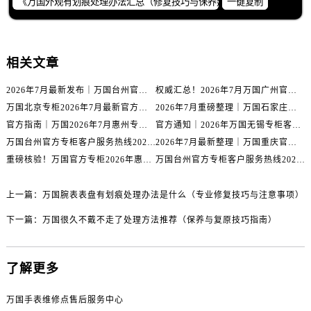
一键复制
内蒙古自治区包头市青山区幸福路甲3号王府井百货名表维修万国售后服务中心（需提前预约）
内蒙古自治区赤峰市红山区哈达街万国售后服务中心（需提前预约）
内蒙古自治区鄂尔多斯市东胜区伊金霍洛街万国售后服务中心（需提前预约）
相关文章
内蒙古自治区呼伦贝尔市海拉尔区中央街万国售后服务中心（需提前预约）
内蒙古自治区通辽市科尔沁区明仁大街万国售后服务中心（需提前预约）
2026年7月最新发布｜万国台州官方专柜客户服务热线与专柜信息攻略
权威汇总！2026年7月万国广州官方专柜客户服务电话及门店名录
内蒙古自治区乌海市海勃湾区人民南路万国售后服务中心（需提前预约）
万国北京专柜2026年7月最新官方客服热线｜门店信息及服务攻略发布
2026年7月重磅整理｜万国石家庄官方专柜服务电话&客户服务中心公告
内蒙古自治区乌兰察布市集宁区恩和大街万国售后服务中心（需提前预约）
官方指南｜万国2026年7月惠州专柜客户服务热线与门店信息全攻略
官方通知｜2026年万国无锡专柜客户服务热线全新升级（附7月最新专柜信息汇总）
内蒙古自治区锡林郭勒盟市锡林浩特市光明街与额尔敦路交叉口万国售后服务中心（需提前预约）
万国台州官方专柜客户服务热线2026年7月最新公告｜专柜信息权威核验
2026年7月最新整理｜万国重庆官方专柜名录+客服电话，门店信息大公开
重磅核验！万国官方专柜2026年惠州客户服务热线与门店信息（7月最新）
万国台州官方专柜客户服务热线2026年7月最新通告｜专柜信息权威发布
内蒙古自治区兴安盟市乌兰浩特市兴安大街万国售后服务中心（需提前预约）
山西省大同市平城区迎宾街万国售后服务中心（需提前预约）
上一篇：
万国腕表表盘有划痕处理办法是什么（专业修复技巧与注意事项）
山西省晋城市城区黄华街万国售后服务中心（需提前预约）
山西省晋中市榆次区顺城街万国售后服务中心（需提前预约）
下一篇：
万国很久不戴不走了处理方法推荐（保养与复原技巧指南）
山西省临汾市尧都区解放路万国售后服务中心（需提前预约）
山西省吕梁市离石区永宁中路与建设街交叉口万国售后服务中心（需提前预约）
了解更多
山西省朔州市朔城区怡西路与鄯阳西街交汇处万国售后服务中心（需提前预约）
山西省忻州市忻府区和平东街与七一南路交叉口万国售后服务中心（需提前预约）
万国手表维修点售后服务中心