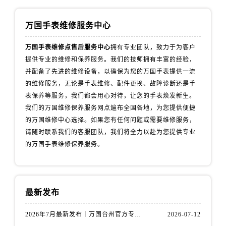
山西省阳泉市郊区平阳东街与新城大道交叉口万国售后服务中心（需提前预约）
山西省运城市盐湖区河东街万国售后服务中心（需提前预约）
万国手表维修服务中心
山西省长治市潞州区英雄中路万国售后服务中心（需提前预约）
山西省太原市迎泽区迎泽街道解放路15号亨得利名表维修授权店3楼万国售后服务中心（需提前预约）
万国手表维修点售后服务中心
拥有专业团队，致力于为客户
提供专业的维修和保养服务。我们的技师拥有丰富的经验，
天津市和平区赤峰道136号天津国际金融中心26层2603室万国售后服务中心（需提前预约）
并配备了先进的维修设备，以确保为您的万国手表提供一流
安徽省安庆市迎江区人民路万国售后服务中心（需提前预约）
的维修服务，无论是手表维修、配件更换、故障诊断还是手
安徽省蚌埠市蚌山区淮河路万国售后服务中心（需提前预约）
表保养等服务，我们都会用心对待，让您的手表焕发新生。
安徽省亳州市谯城区魏武大道万国售后服务中心（需提前预约）
我们的万国维修保养服务网点遍布全国各地，为您提供便捷
安徽省池州市贵池区长江路万国售后服务中心（需提前预约）
的万国维修中心选择。如果您有任何问题或需要维修服务，
安徽省滁州市琅琊区南谯北路万国售后服务中心（需提前预约）
请随时联系我们的客服团队，我们将全力以赴为您提供专业
的万国手表维修保养服务。
安徽省阜阳市颍州区颍州北路万国售后服务中心（需提前预约）
安徽省淮北市相山区淮海路万国售后服务中心（需提前预约）
安徽省淮南市田家庵区国庆中路万国售后服务中心（需提前预约）
安徽省黄山市屯溪区黄山西路万国售后服务中心（需提前预约）
最新发布
安徽省六安市金安区解放中路万国售后服务中心（需提前预约）
2026年7月最新发布｜万国台州官方专柜客户服务热线与专柜信息攻略
2026-07-12
安徽省马鞍山市雨山区湖南西路万国售后服务中心（需提前预约）