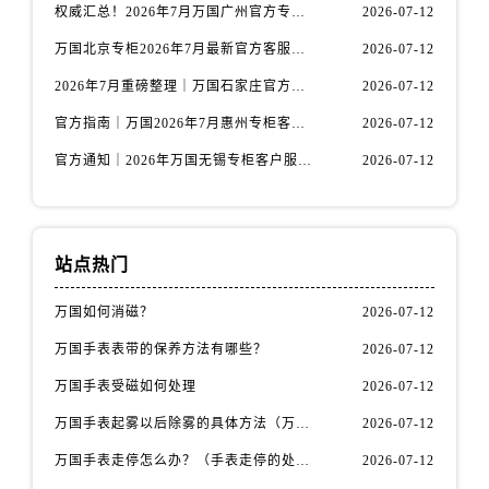
安徽省宿州市埇桥区人民中路万国售后服务中心（需提前预约）
权威汇总！2026年7月万国广州官方专柜客户服务电话及门店名录
2026-07-12
安徽省铜陵市铜官区石城大道万国售后服务中心（需提前预约）
万国北京专柜2026年7月最新官方客服热线｜门店信息及服务攻略发布
2026-07-12
安徽省芜湖市镜湖区中山路步行街万国售后服务中心（需提前预约）
2026年7月重磅整理｜万国石家庄官方专柜服务电话&客户服务中心公告
2026-07-12
安徽省宣城市宣州区叠嶂西路万国售后服务中心（需提前预约）
官方指南｜万国2026年7月惠州专柜客户服务热线与门店信息全攻略
2026-07-12
福建省龙岩市新罗区九一南路万国售后服务中心（需提前预约）
官方通知｜2026年万国无锡专柜客户服务热线全新升级（附7月最新专柜信息汇总）
2026-07-12
福建省南平市建阳区人民西路万国售后服务中心（需提前预约）
福建省宁德市蕉城区天湖东路万国售后服务中心（需提前预约）
福建省莆田市城厢区霞林街道荔华东大道万国售后服务中心（需提前预约）
福建省三明市三元区东乾二路万国售后服务中心（需提前预约）
站点热门
福建省漳州市龙文区步港路万国售后服务中心（需提前预约）
万国如何消磁？
2026-07-12
江苏省常州市新北区龙锦路1590号现代传媒中心5号楼10层1008室万国售后服务中心（需提前预约）
江苏省淮安市清江浦区淮海北路万国售后服务中心（需提前预约）
万国手表表带的保养方法有哪些？
2026-07-12
江苏省连云港市海州区通灌北路万国售后服务中心（需提前预约）
万国手表受磁如何处理
2026-07-12
江苏省南京市秦淮区中山南路1号南京中心22层22-C1-C3室万国售后服务中心（需提前预约）
万国手表起雾以后除雾的具体方法（万国手表起雾解决办法）
2026-07-12
江苏省宿迁市宿城区西湖路万国售后服务中心（需提前预约）
万国手表走停怎么办？（手表走停的处理方法）
2026-07-12
江苏省泰州市海陵区永定东路399号置地商务中心东塔（华润万象城）17层1706室万国售后服务中心（需提前预约）