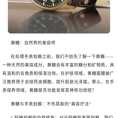
温州市鹿城区锦绣路1067号置信广场10层1015室（需提前预约）
哈尔滨市道里区友谊西路600号富力中心T2座写字楼29层03室（需提前预约）
大连市中山区人民路15号国际金融大厦7层G室（需提前预约）
佛山市禅城区季华五路57号万科金融中心C座12层1205室（需提前预约）
东莞市东城街道鸿福东路1号民盈国贸中心T1写字楼9层907室（需提前预约）
无锡市梁溪区人民中路139号恒隆广场写字楼1座11层1104室（需提前预约）
黄糖：自然界的美容师
南通市崇川区工农路57号圆融广场写字楼16层1603室（需提前预约）
苏州市苏州工业园区星港街199号苏州中心办公楼C座22层08室（需提前预约）
在处理手表划痕之前，我们不妨先了解一下黄糖——
武汉市江汉区解放大道686号世界贸易大厦38层09室（需提前预约）
一种天然的美容成分。黄糖含有丰富的糖分和矿物质，具
南宁市青秀区金湖路59号地王大厦12楼1224室（需提前预约）
有温和的去角质和保湿功效。在护肤领域，黄糖面膜被广
合肥市蜀山区潜山路111号万象城华润大厦B座12楼03室（需提前预约）
泛推荐用于去除死皮细胞、提升肌肤光泽度。那么，在手
泉州市丰泽区宝洲路729号浦西万达中心写字楼A座7楼709室（需提前预约）
表保养领域，黄糖是否也能发挥其神奇功效呢？
青岛市南区山东路6号华润大厦B座22层04室（需提前预约）
烟台市芝罘区胜利路139号万达金融中心A座907室（需提前预约）
黄糖与手表划痕：不伤其肤的“美容疗法”
长春市朝阳区西安大路727号中银大厦A座(旺进大厦)18层09室（需提前预约）
贵阳市南明区都司高架桥路33号亨特国际金融中心14楼14D（需提前预约）
1.轻微划痕的自然修复：对于轻微的表面划痕，我们