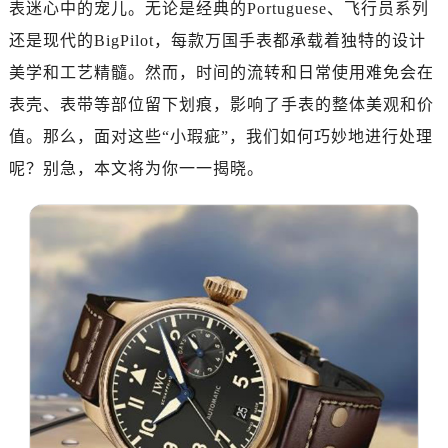
表迷心中的宠儿。无论是经典的Portuguese、飞行员系列
南昌市红谷滩新区红谷中大道998号绿地双子塔（中央广场）A1座办公楼14层07室（需提前预约）
济南市历下区经十路11111号华润中心写字楼（万象城）15层1508室（需提前预约）
还是现代的BigPilot，每款万国手表都承载着独特的设计
广州市天河区天河路230号万菱汇国际中心写字楼A塔7层704室（需提前预约）
美学和工艺精髓。然而，时间的流转和日常使用难免会在
广州市越秀区环市东路371-375号世界贸易中心大厦南塔写字楼15层07室（需提前预约）
表壳、表带等部位留下划痕，影响了手表的整体美观和价
深圳市罗湖区深南东路5001号华润大厦写字楼17层1701室（需提前预约）
值。那么，面对这些“小瑕疵”，我们如何巧妙地进行处理
惠州市惠城区江北文昌一路7号华贸大厦写字楼1座30层05室（需提前预约）
呢？别急，本文将为你一一揭晓。
厦门市思明区湖滨东路95号华润大厦写字楼B座11层1104室（需提前预约）
福州市鼓楼区五四路128-1号恒力城写字楼15层03室（需提前预约）
成都市锦江区人民东路6号SAC东原中心写字楼24层2406B室（需提前预约）
重庆市江北区观音桥步行街2号融恒时代广场写字楼9层902室（需提前预约）
长沙市芙蓉区定王台街道建湘路393号世茂环球金融中心写字楼（芙蓉广场）10层13室（需提前预约）
郑州市二七区铭功路10号华润大厦写字楼29层2905室（需提前预约）
太原市迎泽区解放路15号亨得利名表服务中心（品牌授权店）3层整层（需提前预约）
沈阳市沈河区中街路137号亨得利名表服务中心（品牌授权店）1层整层（需提前预约）
沈阳市沈河区中街路83号亨得利名表服务中心（品牌授权店）1层整层（需提前预约）
乌鲁木齐市天山区红山路26号时代广场（CCMALL）C座17层17-B（需提前预约）