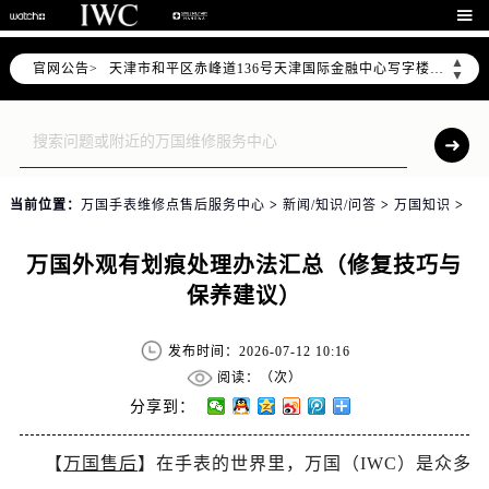
北京市东城区东长安街1号东方广场写字楼W3座6层602室（需提前预约）

北京市朝阳区建国门外大街甲6号华熙国际中心写字楼D座11层1102室（需提前预约）
▲
官网公告>
天津市和平区赤峰道136号天津国际金融中心写字楼26层2603室（需提前预约）
▼
上海市徐汇区虹桥路3号港汇中心写字楼2座37层3705室（需提前预约）
上海市黄浦区南京东路299号宏伊国际广场写字楼8层806室（需提前预约）
南京市秦淮区中山南路1号（新街口）南京中心写字楼22层C1-1室（需提前预约）
常州市新北区龙锦路1590号现代传媒中心写字楼5号楼10层1008室（需提前预约）
当前位置：
万国手表维修点售后服务中心
>
新闻/知识/问答
>
万国知识
>
徐州市鼓楼区淮海东路29号苏宁广场IFC国际金融中心写字楼35层3508室（需提前预约）
扬州市邗江区国展路29号星耀天地写字楼1号楼18层1803室（需提前预约）
万国外观有划痕处理办法汇总（修复技巧与
盐城市盐都区世纪大道5号盐城金融城写字楼1号楼16层1604室（需提前预约）
保养建议）
泰州市海陵区永定东路399号置地商务中心东塔写字楼（华润万象城）17层1706室（需提前预约）
宁波市江北区大闸南路500号来福士广场办公楼20层2009室（需提前预约）
发布时间：2026-07-12 10:16
杭州市上城区钱江路1366号华润大厦写字楼A座5层503-5室（需提前预约）
阅读：（
次）
金华市金东区东市南街777号金华万达广场写字楼4号楼22层2209室（需提前预约）
分享到：
绍兴市越城区胜利东路379号世茂天际中心写字楼8层805室（需提前预约）
【
万国售后
】在手表的世界里，万国（IWC）是众多
嘉兴市南湖区广益路705号嘉兴世界贸易中心写字楼A座13层1304室（需提前预约）