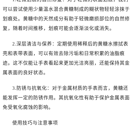
昆明市盘龙区北京路928号同德昆明广场写字楼10层06室（需提前预约）
可以尝试使用少量温水混合黄糖制成的糊状物轻轻涂抹于
石家庄市长安区中山东路39号勒泰中心写字楼B座13层07室（需提前预约）
划痕处。黄糖中的天然成分有助于轻微磨损部位的自然修
西安市碑林区南关正街88号华侨城长安国际中心E座6楼10室（需提前预约）
海口市龙华区金贸东路5号海口华润大厦B座17层1707室（需提前预约）
复，随着时间推移，划痕可能会逐渐淡化或消失。
唐山市路南区新华东道100号万达广场写字楼A座10层1002室（需提前预约）
2.深层清洁与保养：定期使用稀释后的黄糖水擦拭表
台州市椒江区东海大道1800号腾达中心东1幢20楼2002室（需提前预约）
内蒙古自治区呼和浩特市玉泉区大学西街70号华润万象城写字楼（鄂尔多斯大厦）23层2326室（需提前预约）
壳和表带表面，可以有效去除污垢和日常积累的油脂痕
甘肃省兰州市七里河区西津西路16号兰州中心写字楼21层2102室（需提前预约）
迹。这不仅能让手表看起来更加光洁亮丽，还能保持其金
重庆市解放碑渝中区民权路28号英利国际金融中心写字楼20层01室（需提前预约）
属表面的良好状态。
黑龙江省大庆市萨尔图区会战大街万国售后服务中心（需提前预约）
黑龙江省鹤岗市向阳区红军路万国售后服务中心（需提前预约）
3.防锈与抗氧化：对于金属材质的手表而言，黄糖还
黑龙江省黑河市爱辉区中央街万国售后服务中心（需提前预约）
能发挥一定的防锈作用。其抗氧化性有助于保护金属表面
黑龙江省鸡西市鸡冠区红军路万国售后服务中心（需提前预约）
免受氧化腐蚀的影响。
黑龙江省佳木斯市向阳区长安路万国售后服务中心（需提前预约）
黑龙江省牡丹江市东安区太平路万国售后服务中心（需提前预约）
使用技巧与注意事项
黑龙江省七台河市桃山区大同街万国售后服务中心（需提前预约）