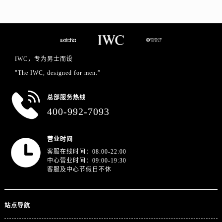
浙江省金华市金东区东市南街777号金华万达广场4号楼22楼2209室万国售后服务中心（需提前预约）
浙江省丽水市莲都区解放街万国售后服务中心（需提前预约）
浙江省宁波市江北区大闸南路500号来福士广场办公楼20层2009室万国售后服务中心（需提前预约）
浙江省衢州市柯城区上街万国售后服务中心（需提前预约）
浙江省绍兴市越城区胜利东路379号世茂天际中心写字楼8层805室万国售后服务中心（需提前预约）
IWC，专为男士而设
浙江省舟山市定海区解放东路万国售后服务中心（需提前预约）
"The IWC, designed for men.”
澳门特别行政区大堂区议事亭前地（新马路）万国售后服务中心（需提前预约）
总部服务热线
澳门特别行政区风顺堂区南湾大马路万国售后服务中心（需提前预约）
400-992-7093
澳门特别行政区花地玛堂区关闸广场万国售后服务中心（需提前预约）
澳门特别行政区花王堂区大三巴商圈万国售后服务中心（需提前预约）
营业时间
澳门特别行政区嘉模堂区官也街万国售后服务中心（需提前预约）
客服在线时间：08:00-22:00
澳门省路氹城市金光大道万国售后服务中心（需提前预约）
中心营业时间：09:00-19:30
客服及中心节假日不休
澳门特别行政区望德堂区塔石广场万国售后服务中心（需提前预约）
福建省福州市鼓楼区五四路128-1号恒力城写字楼15层03室万国售后服务中心（需提前预约）
福建省厦门市思明区湖滨东路95号万象城华润大厦B座11层1104室万国售后服务中心（需提前预约）
站点导航
广东省潮州市潮安区新风路与潮汕路交汇处万国售后服务中心（需提前预约）