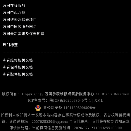
广东省广州市天河区天河路230号万菱汇国际中心A塔7层704室万国售后服务中心（需提前预约）
万国在线服务
广东省广州市越秀区环市东路371-375号世界贸易中心大厦南塔15层1507室万国售后服务中心（需提前预约）
万国中心介绍
广东省河源市源城区越王大道万国售后服务中心（需提前预约）
万国维修及保养项目
广东省惠州市惠城区江北文昌一路7号华贸大厦1座30层3005室万国售后服务中心（需提前预约）
万国中国区服务网点
万国最新资讯及保养知识
广东省江门市蓬江区广场西路万国售后服务中心（需提前预约）
广东省揭阳市榕城进贤门步行街万国售后服务中心（需提前预约）
热门标签
广东省茂名市电白区水东街道迎宾大道万国售后服务中心（需提前预约）
广东省梅州市梅江区金燕大道万国售后服务中心（需提前预约）
查看维修相关文档
查看保养相关文档
广东省清远市清城区湖西路万国售后服务中心（需提前预约）
查看配件相关文档
广东省汕头市龙湖区长平路万国售后服务中心（需提前预约）
广东省汕尾市城区香洲街道园林社区翠园街万国售后服务中心（需提前预约）
广东省韶关市武江区芙蓉新区与老城中心交汇处万国售后服务中心（需提前预约）
版权所有：
Copyright @
万国手表维修点售后服务中心
All Rights Reserved
广东省深圳市罗湖区深南东路5001号华润大厦17层1701室万国售后服务中心（需提前预约）
ICP备案号：
陕ICP备2025073640号-1
|
XML
粤公网安备 11011306006028号
广东省阳江市江城区东风一路万国售后服务中心（需提前预约）
如权利人或知情人士发现本站内容存在事实错误或涉及版权、名誉权等侵权问
广东省云浮市云城区金山路万国售后服务中心（需提前预约）
题，请通过邮箱：2557628530@qq.com 与我们联系，我们将在收到通知后立
广东省湛江市赤坎区观海北路万国售后服务中心（需提前预约）
即依法处理。当前页面信息更新时间：2026-07-12T10:16:55+08:00