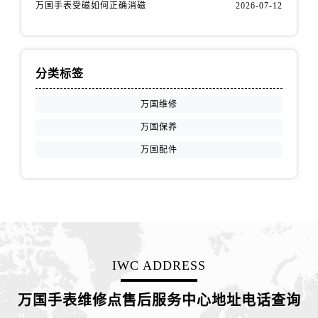
江苏省徐州市鼓楼区淮海东路29号苏宁广场IFC国际金融中心35层3508室万国售后服务中心（需提前预约）
万国手表受磁如何正确消磁
2026-07-12
江苏省盐城市盐都区世纪大道5号盐城金融城写字楼1号楼16层1604室万国售后服务中心（需提前预约）
江苏省扬州市邗江区国展路29号星耀天地写字楼1号楼18层1803室万国售后服务中心（需提前预约）
江苏省镇江市京口区中山东路万国售后服务中心（需提前预约）
分类标签
江西省抚州市临川区赣东大道万国售后服务中心（需提前预约）
万国维修
江西省赣州市章贡区文清路万国售后服务中心（需提前预约）
江西省吉安市吉州区井冈山大道万国售后服务中心（需提前预约）
万国保养
江西省景德镇市珠山区珠山中路万国售后服务中心（需提前预约）
万国配件
江西省九江市浔阳区浔阳路万国售后服务中心（需提前预约）
江西省南昌市红谷滩新区红谷中大道998号绿地双子塔（中央广场）A1座办公楼14层1407室万国售后服务中心（需提前预约）
江西省萍乡市安源区萍安北大道与康庄路交叉口万国售后服务中心（需提前预约）
江西省上饶市信州区滨江西路万国售后服务中心（需提前预约）
江西省新余市渝水区北湖西路万国售后服务中心（需提前预约）
IWC ADDRESS
江西省宜春市袁州区中山中路万国售后服务中心（需提前预约）
江西省鹰潭市月湖区胜利东路万国售后服务中心（需提前预约）
万国手表维修点售后服务中心地址电话查询
山东省德州市德城区东风中路万国售后服务中心（需提前预约）