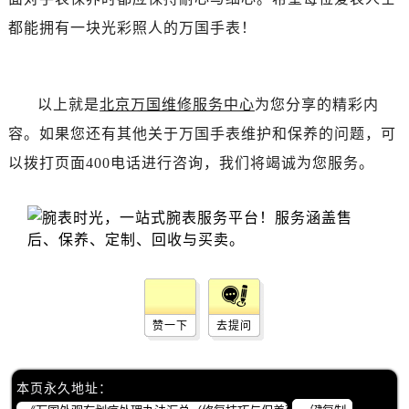
辽宁省丹东市振兴区七经街万国售后服务中心（需提前预约）
都能拥有一块光彩照人的万国手表！
辽宁省抚顺市新抚区东一路万国售后服务中心（需提前预约）
辽宁省阜新市海州区解放大街万国售后服务中心（需提前预约）
辽宁省葫芦岛市连山区中央路万国售后服务中心（需提前预约）
以上就是
北京万国维修服务中心
为您分享的精彩内
辽宁省锦州市古塔区中央大街万国售后服务中心（需提前预约）
容。如果您还有其他关于万国手表维护和保养的问题，可
辽宁省辽阳市白塔区新运大街万国售后服务中心（需提前预约）
辽宁省盘锦市兴隆台区石油大街万国售后服务中心（需提前预约）
以拨打页面400电话进行咨询，我们将竭诚为您服务。
辽宁省铁岭市银州区南马路万国售后服务中心（需提前预约）
辽宁省营口市站前区市府路与渤海大街交叉口万国售后服务中心（需提前预约）
辽宁省沈阳市沈河区中街路137号亨得利名表维修授权店1楼万国售后服务中心（需提前预约）
辽宁省沈阳市沈河区中街路83号亨得利名表维修授权店1楼万国售后服务中心（需提前预约）
北京市朝阳区建国门外大街甲6号华熙国际中心D座11层1102室万国售后服务中心（需提前预约）
北京市东城区东长安街1号王府井东方广场W3座6层602室万国售后服务中心（需提前预约）
赞一下
去提问
河北省保定市竞秀区朝阳北大街北国先天下万国售后服务中心（需提前预约）
内蒙古自治区阿拉善盟市左旗土尔扈特大街万国售后服务中心（需提前预约）
本页永久地址：
内蒙古自治区巴彦淖尔市临河区新华街万国售后服务中心（需提前预约）