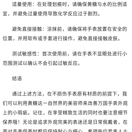
黑龙江省齐齐哈尔市龙沙区龙华路万国售后服务中心（需提前预约）
适量使用：在处理划痕时，请确保黄糖与水的比例适
黑龙江省双鸭山市尖山区新兴大街万国售后服务中心（需提前预约）
宜，并避免过量使用导致化学反应过于剧烈。
黑龙江省绥化市北林区新华街与康庄路交叉口万国售后服务中心（需提前预约）
黑龙江省伊春市伊美区通河路万国售后服务中心（需提前预约）
避免直接接触：涂抹前，请确保将手表放置在安全的
吉林省白城市洮北区明仁南街万国售后服务中心（需提前预约）
位置，并用软布或手套进行操作，避免直接接触皮肤。
吉林省白山市浑江区浑江大街万国售后服务中心（需提前预约）
吉林省吉林市船营区河南街万国售后服务中心（需提前预约）
测试敏感性：首次使用前，请在手表不显眼处进行小
吉林省辽源市龙山区人民大街万国售后服务中心（需提前预约）
范围测试以确认不会引起过敏反应。
吉林省梅河口市新华街道梅河大街万国售后服务中心（需提前预约）
吉林省四平市铁东区紫气大路与南九经街交汇处万国售后服务中心（需提前预约）
结语
吉林省松原市宁江区五环大街万国售后服务中心（需提前预约）
吉林省通化市东昌区环通乡江南大街万国售后服务中心（需提前预约）
通过上述方法，在不损伤手表原有材质的前提下，我
吉林省延边市延吉市解放路万国售后服务中心（需提前预约）
们可以利用黄糖这一自然界的美容师来改善万国手表外观
辽宁省鞍山市铁东区站前街万国售后服务中心（需提前预约）
上的小瑕疵。记住，在享受精致生活的同时也要注意细节
辽宁省本溪市平山区胜利路万国售后服务中心（需提前预约）
保养哦！无论是追求外观完美的表迷还是日常佩戴者，在
辽宁省朝阳市双塔区新华路万国售后服务中心（需提前预约）
面对手表保养时都应保持耐心与细心。希望每位爱表人士