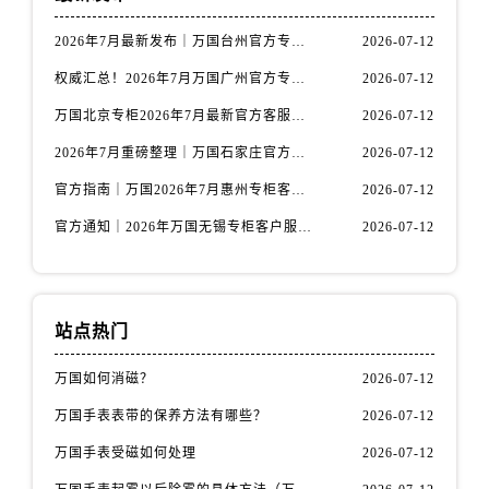
山西省阳泉市郊区平阳东街与新城大道交叉口万国售后服务中心（需提前预约）
山西省运城市盐湖区河东街万国售后服务中心（需提前预约）
2026年7月最新发布｜万国台州官方专柜客户服务热线与专柜信息攻略
2026-07-12
山西省长治市潞州区英雄中路万国售后服务中心（需提前预约）
权威汇总！2026年7月万国广州官方专柜客户服务电话及门店名录
2026-07-12
山西省太原市迎泽区迎泽街道解放路15号亨得利名表维修授权店3楼万国售后服务中心（需提前预约）
万国北京专柜2026年7月最新官方客服热线｜门店信息及服务攻略发布
2026-07-12
天津市和平区赤峰道136号天津国际金融中心26层2603室万国售后服务中心（需提前预约）
2026年7月重磅整理｜万国石家庄官方专柜服务电话&客户服务中心公告
2026-07-12
安徽省安庆市迎江区人民路万国售后服务中心（需提前预约）
官方指南｜万国2026年7月惠州专柜客户服务热线与门店信息全攻略
2026-07-12
安徽省蚌埠市蚌山区淮河路万国售后服务中心（需提前预约）
安徽省亳州市谯城区魏武大道万国售后服务中心（需提前预约）
官方通知｜2026年万国无锡专柜客户服务热线全新升级（附7月最新专柜信息汇总）
2026-07-12
安徽省池州市贵池区长江路万国售后服务中心（需提前预约）
安徽省滁州市琅琊区南谯北路万国售后服务中心（需提前预约）
安徽省阜阳市颍州区颍州北路万国售后服务中心（需提前预约）
站点热门
安徽省淮北市相山区淮海路万国售后服务中心（需提前预约）
安徽省淮南市田家庵区国庆中路万国售后服务中心（需提前预约）
万国如何消磁？
2026-07-12
安徽省黄山市屯溪区黄山西路万国售后服务中心（需提前预约）
万国手表表带的保养方法有哪些？
2026-07-12
安徽省六安市金安区解放中路万国售后服务中心（需提前预约）
万国手表受磁如何处理
2026-07-12
安徽省马鞍山市雨山区湖南西路万国售后服务中心（需提前预约）