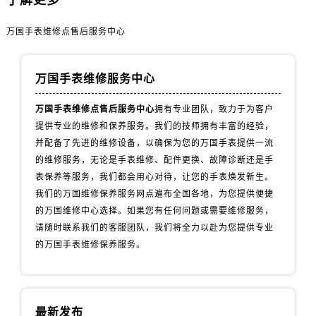
了解更多
内蒙古自治区包头市青山区幸福路甲3号王府井百货名表维修万国售后服务中心（需提前预约）
内蒙古自治区赤峰市红山区哈达街万国售后服务中心（需提前预约）
万国手表维修点售后服务中心
内蒙古自治区鄂尔多斯市东胜区伊金霍洛街万国售后服务中心（需提前预约）
内蒙古自治区呼伦贝尔市海拉尔区中央街万国售后服务中心（需提前预约）
万国手表维修服务中心
内蒙古自治区通辽市科尔沁区明仁大街万国售后服务中心（需提前预约）
内蒙古自治区乌海市海勃湾区人民南路万国售后服务中心（需提前预约）
万国手表维修点售后服务中心
拥有专业团队，致力于为客户
内蒙古自治区乌兰察布市集宁区恩和大街万国售后服务中心（需提前预约）
提供专业的维修和保养服务。我们的技师拥有丰富的经验，
内蒙古自治区锡林郭勒盟市锡林浩特市光明街与额尔敦路交叉口万国售后服务中心（需提前预约）
并配备了先进的维修设备，以确保为您的万国手表提供一流
的维修服务，无论是手表维修、配件更换、故障诊断还是手
内蒙古自治区兴安盟市乌兰浩特市兴安大街万国售后服务中心（需提前预约）
表保养等服务，我们都会用心对待，让您的手表焕发新生。
山西省大同市平城区迎宾街万国售后服务中心（需提前预约）
我们的万国维修保养服务网点遍布全国各地，为您提供便捷
山西省晋城市城区黄华街万国售后服务中心（需提前预约）
的万国维修中心选择。如果您有任何问题或需要维修服务，
山西省晋中市榆次区顺城街万国售后服务中心（需提前预约）
请随时联系我们的客服团队，我们将全力以赴为您提供专业
山西省临汾市尧都区解放路万国售后服务中心（需提前预约）
的万国手表维修保养服务。
山西省吕梁市离石区永宁中路与建设街交叉口万国售后服务中心（需提前预约）
山西省朔州市朔城区怡西路与鄯阳西街交汇处万国售后服务中心（需提前预约）
山西省忻州市忻府区和平东街与七一南路交叉口万国售后服务中心（需提前预约）
最新发布