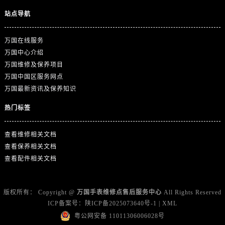
浙江省金华市金东区东市南街777号金华万达广场4号楼22楼2209室万国售后服务中心（需提前预约）
站点导航
浙江省丽水市莲都区解放街万国售后服务中心（需提前预约）
浙江省宁波市江北区大闸南路500号来福士广场办公楼20层2009室万国售后服务中心（需提前预约）
万国在线服务
浙江省衢州市柯城区上街万国售后服务中心（需提前预约）
万国中心介绍
浙江省绍兴市越城区胜利东路379号世茂天际中心写字楼8层805室万国售后服务中心（需提前预约）
万国维修及保养项目
浙江省舟山市定海区解放东路万国售后服务中心（需提前预约）
万国中国区服务网点
澳门特别行政区大堂区议事亭前地（新马路）万国售后服务中心（需提前预约）
万国最新资讯及保养知识
澳门特别行政区风顺堂区南湾大马路万国售后服务中心（需提前预约）
热门标签
澳门特别行政区花地玛堂区关闸广场万国售后服务中心（需提前预约）
澳门特别行政区花王堂区大三巴商圈万国售后服务中心（需提前预约）
查看维修相关文档
澳门特别行政区嘉模堂区官也街万国售后服务中心（需提前预约）
查看保养相关文档
澳门省路氹城市金光大道万国售后服务中心（需提前预约）
查看配件相关文档
澳门特别行政区望德堂区塔石广场万国售后服务中心（需提前预约）
福建省福州市鼓楼区五四路128-1号恒力城写字楼15层03室万国售后服务中心（需提前预约）
版权所有：
Copyright @
万国手表维修点售后服务中心
All Rights Reserved
福建省厦门市思明区湖滨东路95号万象城华润大厦B座11层1104室万国售后服务中心（需提前预约）
ICP备案号：
陕ICP备2025073640号-1
|
XML
广东省潮州市潮安区新风路与潮汕路交汇处万国售后服务中心（需提前预约）
粤公网安备 11011306006028号