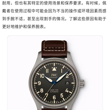
南昌市红谷滩新区红谷中大道998号绿地双子塔（中央广场）A1座办公楼14层07室（需提前预约）
耐用，但也有其特定的使用场景和保养要求。有时候，佩
济南市历下区经十路11111号华润中心写字楼（万象城）15层1508室（需提前预约）
戴者在使用过程中可能会因为不当的操作或环境因素而感
广州市天河区天河路230号万菱汇国际中心写字楼A塔7层704室（需提前预约）
到手腕不适，甚至出现割手的情况。了解这些原因有助于
广州市越秀区环市东路371-375号世界贸易中心大厦南塔写字楼15层07室（需提前预约）
更好地维护和保养腕表。
深圳市罗湖区深南东路5001号华润大厦写字楼17层1701室（需提前预约）
惠州市惠城区江北文昌一路7号华贸大厦写字楼1座30层05室（需提前预约）
厦门市思明区湖滨东路95号华润大厦写字楼B座11层1104室（需提前预约）
福州市鼓楼区五四路128-1号恒力城写字楼15层03室（需提前预约）
成都市锦江区人民东路6号SAC东原中心写字楼24层2406B室（需提前预约）
重庆市江北区观音桥步行街2号融恒时代广场写字楼9层902室（需提前预约）
长沙市芙蓉区定王台街道建湘路393号世茂环球金融中心写字楼（芙蓉广场）10层13室（需提前预约）
郑州市二七区铭功路10号华润大厦写字楼29层2905室（需提前预约）
太原市迎泽区解放路15号亨得利名表服务中心（品牌授权店）3层整层（需提前预约）
沈阳市沈河区中街路137号亨得利名表服务中心（品牌授权店）1层整层（需提前预约）
沈阳市沈河区中街路83号亨得利名表服务中心（品牌授权店）1层整层（需提前预约）
乌鲁木齐市天山区红山路26号时代广场（CCMALL）C座17层17-B（需提前预约）