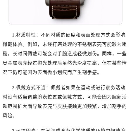
温州市鹿城区锦绣路1067号置信广场10层1015室（需提前预约）
哈尔滨市道里区友谊西路600号富力中心T2座写字楼29层03室（需提前预约）
大连市中山区人民路15号国际金融大厦7层G室（需提前预约）
佛山市禅城区季华五路57号万科金融中心C座12层1205室（需提前预约）
1.材质特性：不同材质的硬度和表面处理方式会影响
东莞市东城街道鸿福东路1号民盈国贸中心T1写字楼9层907室（需提前预约）
无锡市梁溪区人民中路139号恒隆广场写字楼1座11层1104室（需提前预约）
佩戴体验。例如，未经打磨处理的不锈钢表壳可能较为粗
南通市崇川区工农路57号圆融广场写字楼16层1603室（需提前预约）
糙，长时间佩戴可能会对手腕造成轻微划伤。同样，一些
苏州市苏州工业园区星港街199号苏州中心办公楼C座22层08室（需提前预约）
贵金属表壳经过抛光处理后虽然光滑度提高，但在某些情
武汉市江汉区解放大道686号世界贸易大厦38层09室（需提前预约）
况下仍可能因为表面微小划痕而产生割手感。
南宁市青秀区金湖路59号地王大厦12楼1224室（需提前预约）
合肥市蜀山区潜山路111号万象城华润大厦B座12楼03室（需提前预约）
2.佩戴方式不当：佩戴者如果在运动或进行家务活动
泉州市丰泽区宝洲路729号浦西万达中心写字楼A座7楼709室（需提前预约）
时没有适当调整腕表位置或佩戴方式，可能会因为腕部活
青岛市南区山东路6号华润大厦B座22层04室（需提前预约）
动范围扩大而导致表壳与皮肤接触更加频繁，增加割手的
烟台市芝罘区胜利路139号万达金融中心A座907室（需提前预约）
风险。
长春市朝阳区西安大路727号中银大厦A座(旺进大厦)18层09室（需提前预约）
贵阳市南明区都司高架桥路33号亨特国际金融中心14楼14D（需提前预约）
3.环境因素：在潮湿或含有化学物质的环境中佩戴腕