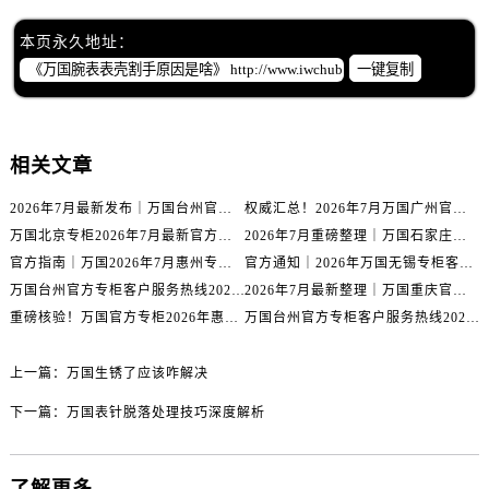
辽宁省丹东市振兴区七经街万国售后服务中心（需提前预约）
辽宁省抚顺市新抚区东一路万国售后服务中心（需提前预约）
本页永久地址：
辽宁省阜新市海州区解放大街万国售后服务中心（需提前预约）
一键复制
辽宁省葫芦岛市连山区中央路万国售后服务中心（需提前预约）
辽宁省锦州市古塔区中央大街万国售后服务中心（需提前预约）
辽宁省辽阳市白塔区新运大街万国售后服务中心（需提前预约）
相关文章
辽宁省盘锦市兴隆台区石油大街万国售后服务中心（需提前预约）
2026年7月最新发布｜万国台州官方专柜客户服务热线与专柜信息攻略
权威汇总！2026年7月万国广州官方专柜客户服务电话及门店名录
辽宁省铁岭市银州区南马路万国售后服务中心（需提前预约）
万国北京专柜2026年7月最新官方客服热线｜门店信息及服务攻略发布
2026年7月重磅整理｜万国石家庄官方专柜服务电话&客户服务中心公告
辽宁省营口市站前区市府路与渤海大街交叉口万国售后服务中心（需提前预约）
官方指南｜万国2026年7月惠州专柜客户服务热线与门店信息全攻略
官方通知｜2026年万国无锡专柜客户服务热线全新升级（附7月最新专柜信息汇总）
辽宁省沈阳市沈河区中街路137号亨得利名表维修授权店1楼万国售后服务中心（需提前预约）
万国台州官方专柜客户服务热线2026年7月最新公告｜专柜信息权威核验
2026年7月最新整理｜万国重庆官方专柜名录+客服电话，门店信息大公开
辽宁省沈阳市沈河区中街路83号亨得利名表维修授权店1楼万国售后服务中心（需提前预约）
重磅核验！万国官方专柜2026年惠州客户服务热线与门店信息（7月最新）
万国台州官方专柜客户服务热线2026年7月最新通告｜专柜信息权威发布
北京市朝阳区建国门外大街甲6号华熙国际中心D座11层1102室万国售后服务中心（需提前预约）
上一篇：
万国生锈了应该咋解决
北京市东城区东长安街1号王府井东方广场W3座6层602室万国售后服务中心（需提前预约）
河北省保定市竞秀区朝阳北大街北国先天下万国售后服务中心（需提前预约）
下一篇：
万国表针脱落处理技巧深度解析
内蒙古自治区阿拉善盟市左旗土尔扈特大街万国售后服务中心（需提前预约）
内蒙古自治区巴彦淖尔市临河区新华街万国售后服务中心（需提前预约）