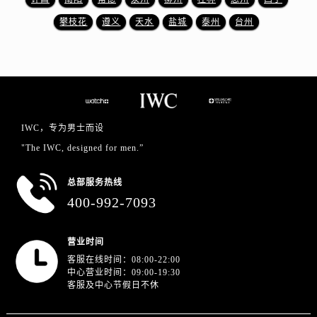
山东省东营市东营区济南路万国售后服务中心（需提前预约）
攀枝花
遵义
天水
盐城
泰州
台州
山东省济南市历下区经十路11111号华润中心写字楼（万象城）15层1508室万国售后服务中心（需提前预约）
山东省济宁市任城区太白楼路万国售后服务中心（需提前预约）
山东省莱芜市文化南路8号银座商城名表维修一楼名表维修万国售后服务中心（需提前预约）
山东省临沂市兰山区解放路万国售后服务中心（需提前预约）
山东省日照市东港区烟台路万国售后服务中心（需提前预约）
山东省泰安市泰山区财源街道泰山大街万国售后服务中心（需提前预约）
IWC，专为男士而设
山东省威海市环翠区新威海路89号振华商厦一楼名表维修万国售后服务中心（需提前预约）
"The IWC, designed for men.”
山东省潍坊市奎文区东风东街万国售后服务中心（需提前预约）
总部服务热线
山东省枣庄市滕州市北辛路与善国路交叉口万国售后服务中心（需提前预约）
400-992-7093
山东省淄博市张店区金晶大道万国售后服务中心（需提前预约）
上海市黄浦区南京东路299号宏伊国际广场写字楼8层806室万国售后服务中心（需提前预约）
营业时间
上海市徐汇区虹桥路3号港汇中心2座37层3705室万国售后服务中心（需提前预约）
客服在线时间：08:00-22:00
浙江省杭州市上城区钱江路1366号华润大厦A座5层503-5室万国售后服务中心（需提前预约）
中心营业时间：09:00-19:30
浙江省湖州市吴兴区劳动路万国售后服务中心（需提前预约）
客服及中心节假日不休
浙江省嘉兴市南湖区广益路705号嘉兴世界贸易中心A座13层1304室万国售后服务中心（需提前预约）