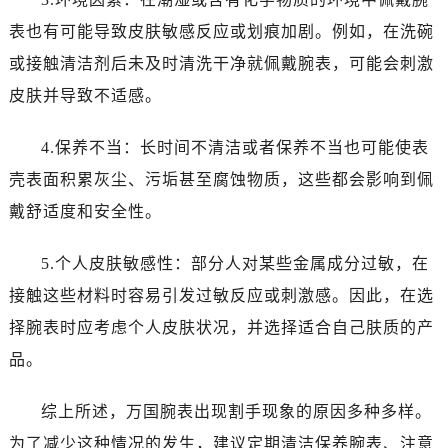
昆明市盘龙区北京路928号同德昆明广场写字楼10层06室（需提前预约）
表也有可能导致皮肤敏感反应或划痕加剧。例如，在洗碗
石家庄市长安区中山东路39号勒泰中心写字楼B座13层07室（需提前预约）
或接触清洁剂后未及时清洗干净就佩戴腕表，可能会刺激
西安市碑林区南关正街88号华侨城长安国际中心E座6楼10室（需提前预约）
海口市龙华区金贸东路5号海口华润大厦B座17层1707室（需提前预约）
皮肤并导致不适感。
唐山市路南区新华东道100号万达广场写字楼A座10层1002室（需提前预约）
4.保养不当：长时间不清洁或者保养不当也可能使表
台州市椒江区东海大道1800号腾达中心东1幢20楼2002室（需提前预约）
内蒙古自治区呼和浩特市玉泉区大学西街70号华润万象城写字楼（鄂尔多斯大厦）23层2326室（需提前预约）
壳表面积累灰尘、污垢甚至腐蚀物质，这些都会影响到佩
甘肃省兰州市七里河区西津西路16号兰州中心写字楼21层2102室（需提前预约）
戴舒适度和安全性。
重庆市解放碑渝中区民权路28号英利国际金融中心写字楼20层01室（需提前预约）
黑龙江省大庆市萨尔图区会战大街万国售后服务中心（需提前预约）
5.个人皮肤敏感性：部分人对某些金属成分过敏，在
黑龙江省鹤岗市向阳区红军路万国售后服务中心（需提前预约）
接触这些材料时容易引发过敏反应或刺激感。因此，在选
黑龙江省黑河市爱辉区中央街万国售后服务中心（需提前预约）
择腕表时应考虑个人皮肤状况，并选择适合自己肤质的产
黑龙江省鸡西市鸡冠区红军路万国售后服务中心（需提前预约）
品。
黑龙江省佳木斯市向阳区长安路万国售后服务中心（需提前预约）
黑龙江省牡丹江市东安区太平路万国售后服务中心（需提前预约）
综上所述，万国腕表出现割手现象的原因多种多样。
黑龙江省七台河市桃山区大同街万国售后服务中心（需提前预约）
为了减少这种情况的发生，建议定期清洁保养腕表、注意