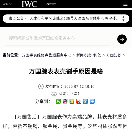
北京市东城区东长安街1号东方广场写字楼W3座6层602室（需提前预约）

北京市朝阳区建国门外大街甲6号华熙国际中心写字楼D座11层1102室（需提前预约）
▲
官网公告>
天津市和平区赤峰道136号天津国际金融中心写字楼26层2603室（需提前预约）
▼
上海市徐汇区虹桥路3号港汇中心写字楼2座37层3705室（需提前预约）
上海市黄浦区南京东路299号宏伊国际广场写字楼8层806室（需提前预约）
南京市秦淮区中山南路1号（新街口）南京中心写字楼22层C1-1室（需提前预约）
常州市新北区龙锦路1590号现代传媒中心写字楼5号楼10层1008室（需提前预约）
当前位置：
万国手表维修点售后服务中心
>
新闻/知识/问答
>
万国知识
>
徐州市鼓楼区淮海东路29号苏宁广场IFC国际金融中心写字楼35层3508室（需提前预约）
扬州市邗江区国展路29号星耀天地写字楼1号楼18层1803室（需提前预约）
万国腕表表壳割手原因是啥
盐城市盐都区世纪大道5号盐城金融城写字楼1号楼16层1604室（需提前预约）
泰州市海陵区永定东路399号置地商务中心东塔写字楼（华润万象城）17层1706室（需提前预约）
发布时间：2026-07-12 10:16
宁波市江北区大闸南路500号来福士广场办公楼20层2009室（需提前预约）
阅读：（
次）
杭州市上城区钱江路1366号华润大厦写字楼A座5层503-5室（需提前预约）
分享到：
金华市金东区东市南街777号金华万达广场写字楼4号楼22层2209室（需提前预约）
【
万国售后
】万国腕表作为高端品牌，其表壳材质多
绍兴市越城区胜利东路379号世茂天际中心写字楼8层805室（需提前预约）
样，包括不锈钢、钛金属、贵金属等。这些材质虽然坚固
嘉兴市南湖区广益路705号嘉兴世界贸易中心写字楼A座13层1304室（需提前预约）