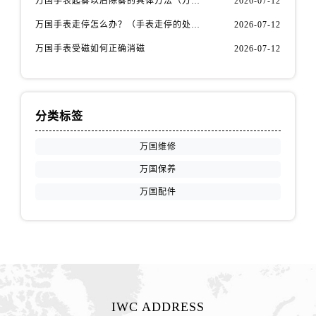
万国手表起雾以后除雾的具体方法（万国手表起雾解决办法）
2026-07-12
安徽省宿州市埇桥区人民中路万国售后服务中心（需提前预约）
安徽省铜陵市铜官区石城大道万国售后服务中心（需提前预约）
万国手表走停怎么办？（手表走停的处理方法）
2026-07-12
安徽省芜湖市镜湖区中山路步行街万国售后服务中心（需提前预约）
万国手表受磁如何正确消磁
2026-07-12
安徽省宣城市宣州区叠嶂西路万国售后服务中心（需提前预约）
福建省龙岩市新罗区九一南路万国售后服务中心（需提前预约）
福建省南平市建阳区人民西路万国售后服务中心（需提前预约）
分类标签
福建省宁德市蕉城区天湖东路万国售后服务中心（需提前预约）
福建省莆田市城厢区霞林街道荔华东大道万国售后服务中心（需提前预约）
万国维修
福建省三明市三元区东乾二路万国售后服务中心（需提前预约）
万国保养
福建省漳州市龙文区步港路万国售后服务中心（需提前预约）
万国配件
江苏省常州市新北区龙锦路1590号现代传媒中心5号楼10层1008室万国售后服务中心（需提前预约）
江苏省淮安市清江浦区淮海北路万国售后服务中心（需提前预约）
江苏省连云港市海州区通灌北路万国售后服务中心（需提前预约）
江苏省南京市秦淮区中山南路1号南京中心22层22-C1-C3室万国售后服务中心（需提前预约）
江苏省宿迁市宿城区西湖路万国售后服务中心（需提前预约）
江苏省泰州市海陵区永定东路399号置地商务中心东塔（华润万象城）17层1706室万国售后服务中心（需提前预约）
IWC ADDRESS