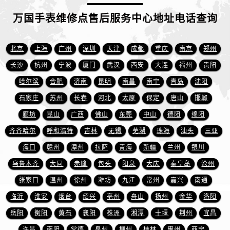
江苏省徐州市鼓楼区淮海东路29号苏宁广场IFC国际金融中心35层3508室万国售后服务中心（需提前预约）
万国手表维修点售后服务中心地址电话查询
江苏省盐城市盐都区世纪大道5号盐城金融城写字楼1号楼16层1604室万国售后服务中心（需提前预约）
江苏省扬州市邗江区国展路29号星耀天地写字楼1号楼18层1803室万国售后服务中心（需提前预约）
江苏省镇江市京口区中山东路万国售后服务中心（需提前预约）
北京
上海
广州
深圳
天津
成都
重庆
南京
郑州
江西省抚州市临川区赣东大道万国售后服务中心（需提前预约）
长沙
杭州
宁波
厦门
武汉
西安
大连
福州
贵阳
江西省赣州市章贡区文清路万国售后服务中心（需提前预约）
哈尔滨
合肥
济南
昆明
南昌
南宁
青岛
沈阳
江西省吉安市吉州区井冈山大道万国售后服务中心（需提前预约）
石家庄
苏州
长春
河北
太原
保定
唐山
邯郸
江西省景德镇市珠山区珠山中路万国售后服务中心（需提前预约）
廊坊
昆山
广西
佛山
东莞
中山
德阳
绵阳
江西省九江市浔阳区浔阳路万国售后服务中心（需提前预约）
齐齐哈尔
呼和浩特
吉林
无锡
芜湖
珠海
汕头
三亚
江西省南昌市红谷滩新区红谷中大道998号绿地双子塔（中央广场）A1座办公楼14层1407室万国售后服务中心（需提前预约）
江西省萍乡市安源区萍安北大道与康庄路交叉口万国售后服务中心（需提前预约）
海口
赣州
漳州
拉萨
青海
新疆
兰州
银川
江西省上饶市信州区滨江西路万国售后服务中心（需提前预约）
乌鲁木齐
大同
赤峰
包头
阳泉
大庆
秦皇岛
沧州
江西省新余市渝水区北湖西路万国售后服务中心（需提前预约）
张家口
温州
徐州
潍坊
九江
常州
嘉兴
南通
江西省宜春市袁州区中山中路万国售后服务中心（需提前预约）
临沂
淮安
烟台
绍兴
亳州
舟山
扬州
金华
洛阳
江西省鹰潭市月湖区胜利东路万国售后服务中心（需提前预约）
岳阳
衡阳
黄石
襄阳
株洲
湘潭
十堰
荆州
宜昌
山东省德州市德城区东风中路万国售后服务中心（需提前预约）
许昌
南阳
常德
泉州
柳州
桂林
惠州
西宁