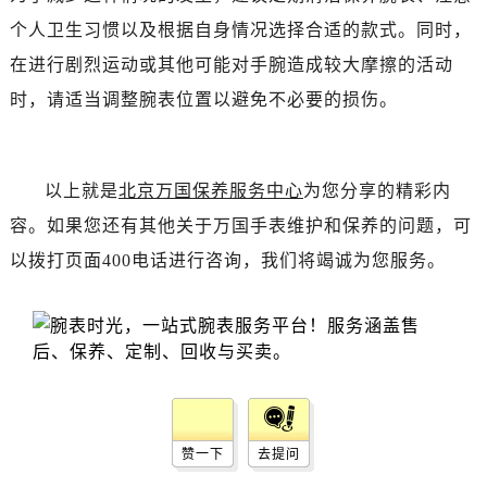
黑龙江省齐齐哈尔市龙沙区龙华路万国售后服务中心（需提前预约）
个人卫生习惯以及根据自身情况选择合适的款式。同时，
黑龙江省双鸭山市尖山区新兴大街万国售后服务中心（需提前预约）
在进行剧烈运动或其他可能对手腕造成较大摩擦的活动
黑龙江省绥化市北林区新华街与康庄路交叉口万国售后服务中心（需提前预约）
时，请适当调整腕表位置以避免不必要的损伤。
黑龙江省伊春市伊美区通河路万国售后服务中心（需提前预约）
吉林省白城市洮北区明仁南街万国售后服务中心（需提前预约）
吉林省白山市浑江区浑江大街万国售后服务中心（需提前预约）
以上就是
北京万国保养服务中心
为您分享的精彩内
吉林省吉林市船营区河南街万国售后服务中心（需提前预约）
吉林省辽源市龙山区人民大街万国售后服务中心（需提前预约）
容。如果您还有其他关于万国手表维护和保养的问题，可
吉林省梅河口市新华街道梅河大街万国售后服务中心（需提前预约）
以拨打页面400电话进行咨询，我们将竭诚为您服务。
吉林省四平市铁东区紫气大路与南九经街交汇处万国售后服务中心（需提前预约）
吉林省松原市宁江区五环大街万国售后服务中心（需提前预约）
吉林省通化市东昌区环通乡江南大街万国售后服务中心（需提前预约）
吉林省延边市延吉市解放路万国售后服务中心（需提前预约）
辽宁省鞍山市铁东区站前街万国售后服务中心（需提前预约）
辽宁省本溪市平山区胜利路万国售后服务中心（需提前预约）
赞一下
去提问
辽宁省朝阳市双塔区新华路万国售后服务中心（需提前预约）