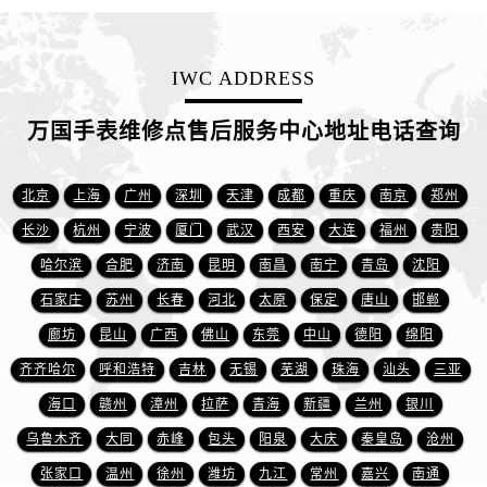
江苏省盐城市盐都区世纪大道5号盐城金融城写字楼1号楼16层1604室万国售后服务中心（需提前预约）
江苏省扬州市邗江区国展路29号星耀天地写字楼1号楼18层1803室万国售后服务中心（需提前预约）
江苏省镇江市京口区中山东路万国售后服务中心（需提前预约）
IWC ADDRESS
江西省抚州市临川区赣东大道万国售后服务中心（需提前预约）
万国手表维修点售后服务中心地址电话查询
江西省赣州市章贡区文清路万国售后服务中心（需提前预约）
江西省吉安市吉州区井冈山大道万国售后服务中心（需提前预约）
江西省景德镇市珠山区珠山中路万国售后服务中心（需提前预约）
北京
上海
广州
深圳
天津
成都
重庆
南京
郑州
江西省九江市浔阳区浔阳路万国售后服务中心（需提前预约）
长沙
杭州
宁波
厦门
武汉
西安
大连
福州
贵阳
江西省南昌市红谷滩新区红谷中大道998号绿地双子塔（中央广场）A1座办公楼14层1407室万国售后服务中心（需提前预约）
哈尔滨
合肥
济南
昆明
南昌
南宁
青岛
沈阳
江西省萍乡市安源区萍安北大道与康庄路交叉口万国售后服务中心（需提前预约）
石家庄
苏州
长春
河北
太原
保定
唐山
邯郸
江西省上饶市信州区滨江西路万国售后服务中心（需提前预约）
廊坊
昆山
广西
佛山
东莞
中山
德阳
绵阳
江西省新余市渝水区北湖西路万国售后服务中心（需提前预约）
齐齐哈尔
呼和浩特
吉林
无锡
芜湖
珠海
汕头
三亚
江西省宜春市袁州区中山中路万国售后服务中心（需提前预约）
江西省鹰潭市月湖区胜利东路万国售后服务中心（需提前预约）
海口
赣州
漳州
拉萨
青海
新疆
兰州
银川
山东省德州市德城区东风中路万国售后服务中心（需提前预约）
乌鲁木齐
大同
赤峰
包头
阳泉
大庆
秦皇岛
沧州
山东省东营市东营区济南路万国售后服务中心（需提前预约）
张家口
温州
徐州
潍坊
九江
常州
嘉兴
南通