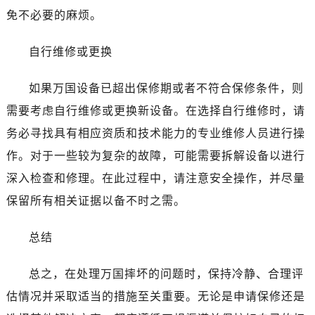
石家庄市长安区中山东路39号勒泰中心写字楼B座13层07室（需提前预约）
免不必要的麻烦。
西安市碑林区南关正街88号华侨城长安国际中心E座6楼10室（需提前预约）
海口市龙华区金贸东路5号海口华润大厦B座17层1707室（需提前预约）
自行维修或更换
唐山市路南区新华东道100号万达广场写字楼A座10层1002室（需提前预约）
台州市椒江区东海大道1800号腾达中心东1幢20楼2002室（需提前预约）
如果万国设备已超出保修期或者不符合保修条件，则
内蒙古自治区呼和浩特市玉泉区大学西街70号华润万象城写字楼（鄂尔多斯大厦）23层2326室（需提前预约）
需要考虑自行维修或更换新设备。在选择自行维修时，请
甘肃省兰州市七里河区西津西路16号兰州中心写字楼21层2102室（需提前预约）
务必寻找具有相应资质和技术能力的专业维修人员进行操
重庆市解放碑渝中区民权路28号英利国际金融中心写字楼20层01室（需提前预约）
作。对于一些较为复杂的故障，可能需要拆解设备以进行
黑龙江省大庆市萨尔图区会战大街万国售后服务中心（需提前预约）
深入检查和修理。在此过程中，请注意安全操作，并尽量
黑龙江省鹤岗市向阳区红军路万国售后服务中心（需提前预约）
保留所有相关证据以备不时之需。
黑龙江省黑河市爱辉区中央街万国售后服务中心（需提前预约）
黑龙江省鸡西市鸡冠区红军路万国售后服务中心（需提前预约）
总结
黑龙江省佳木斯市向阳区长安路万国售后服务中心（需提前预约）
黑龙江省牡丹江市东安区太平路万国售后服务中心（需提前预约）
总之，在处理万国摔坏的问题时，保持冷静、合理评
黑龙江省七台河市桃山区大同街万国售后服务中心（需提前预约）
估情况并采取适当的措施至关重要。无论是申请保修还是
黑龙江省齐齐哈尔市龙沙区龙华路万国售后服务中心（需提前预约）