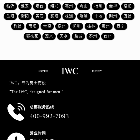
山东省济南市历下区经十路11111号华润中心写字楼（万象城）15层1508室万国售后服务中心（需提前预约）
临沂
淮安
烟台
绍兴
亳州
舟山
扬州
金华
洛阳
山东省济宁市任城区太白楼路万国售后服务中心（需提前预约）
岳阳
衡阳
黄石
襄阳
株洲
湘潭
十堰
荆州
宜昌
山东省莱芜市文化南路8号银座商城名表维修一楼名表维修万国售后服务中心（需提前预约）
许昌
南阳
常德
泉州
柳州
桂林
惠州
西宁
山东省临沂市兰山区解放路万国售后服务中心（需提前预约）
攀枝花
遵义
天水
盐城
泰州
台州
山东省日照市东港区烟台路万国售后服务中心（需提前预约）
山东省泰安市泰山区财源街道泰山大街万国售后服务中心（需提前预约）
山东省威海市环翠区新威海路89号振华商厦一楼名表维修万国售后服务中心（需提前预约）
山东省潍坊市奎文区东风东街万国售后服务中心（需提前预约）
山东省枣庄市滕州市北辛路与善国路交叉口万国售后服务中心（需提前预约）
山东省淄博市张店区金晶大道万国售后服务中心（需提前预约）
IWC，专为男士而设
上海市黄浦区南京东路299号宏伊国际广场写字楼8层806室万国售后服务中心（需提前预约）
"The IWC, designed for men.”
上海市徐汇区虹桥路3号港汇中心2座37层3705室万国售后服务中心（需提前预约）
浙江省杭州市上城区钱江路1366号华润大厦A座5层503-5室万国售后服务中心（需提前预约）
总部服务热线
400-992-7093
浙江省湖州市吴兴区劳动路万国售后服务中心（需提前预约）
浙江省嘉兴市南湖区广益路705号嘉兴世界贸易中心A座13层1304室万国售后服务中心（需提前预约）
浙江省金华市金东区东市南街777号金华万达广场4号楼22楼2209室万国售后服务中心（需提前预约）
营业时间