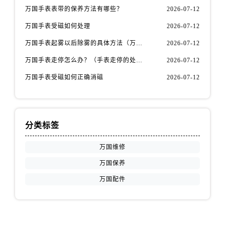
安徽省铜陵市铜官区石城大道万国售后服务中心（需提前预约）
万国手表表带的保养方法有哪些？
2026-07-12
安徽省芜湖市镜湖区中山路步行街万国售后服务中心（需提前预约）
万国手表受磁如何处理
2026-07-12
安徽省宣城市宣州区叠嶂西路万国售后服务中心（需提前预约）
万国手表起雾以后除雾的具体方法（万国手表起雾解决办法）
2026-07-12
福建省龙岩市新罗区九一南路万国售后服务中心（需提前预约）
福建省南平市建阳区人民西路万国售后服务中心（需提前预约）
万国手表走停怎么办？（手表走停的处理方法）
2026-07-12
福建省宁德市蕉城区天湖东路万国售后服务中心（需提前预约）
万国手表受磁如何正确消磁
2026-07-12
福建省莆田市城厢区霞林街道荔华东大道万国售后服务中心（需提前预约）
福建省三明市三元区东乾二路万国售后服务中心（需提前预约）
福建省漳州市龙文区步港路万国售后服务中心（需提前预约）
分类标签
江苏省常州市新北区龙锦路1590号现代传媒中心5号楼10层1008室万国售后服务中心（需提前预约）
江苏省淮安市清江浦区淮海北路万国售后服务中心（需提前预约）
万国维修
江苏省连云港市海州区通灌北路万国售后服务中心（需提前预约）
万国保养
江苏省南京市秦淮区中山南路1号南京中心22层22-C1-C3室万国售后服务中心（需提前预约）
万国配件
江苏省宿迁市宿城区西湖路万国售后服务中心（需提前预约）
江苏省泰州市海陵区永定东路399号置地商务中心东塔（华润万象城）17层1706室万国售后服务中心（需提前预约）
江苏省徐州市鼓楼区淮海东路29号苏宁广场IFC国际金融中心35层3508室万国售后服务中心（需提前预约）