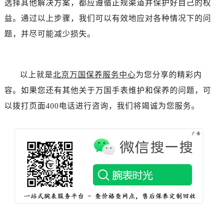
选择其他解决方案，都应遵循正规渠道并保护好自己的权
黑龙江省双鸭山市尖山区新兴大街万国售后服务中心（需提前预约）
黑龙江省绥化市北林区新华街与康庄路交叉口万国售后服务中心（需提前预约）
益。通过以上步骤，我们可以有效地应对各种情况下的问
黑龙江省伊春市伊美区通河路万国售后服务中心（需提前预约）
题，并尽可能减少损失。
吉林省白城市洮北区明仁南街万国售后服务中心（需提前预约）
吉林省白山市浑江区浑江大街万国售后服务中心（需提前预约）
吉林省吉林市船营区河南街万国售后服务中心（需提前预约）
以上就是
北京万国保养服务中心
为您分享的精彩内
吉林省辽源市龙山区人民大街万国售后服务中心（需提前预约）
容。如果您还有其他关于万国手表维护和保养的问题，可
吉林省梅河口市新华街道梅河大街万国售后服务中心（需提前预约）
以拨打页面400电话进行咨询，我们将竭诚为您服务。
吉林省四平市铁东区紫气大路与南九经街交汇处万国售后服务中心（需提前预约）
吉林省松原市宁江区五环大街万国售后服务中心（需提前预约）
吉林省通化市东昌区环通乡江南大街万国售后服务中心（需提前预约）
吉林省延边市延吉市解放路万国售后服务中心（需提前预约）
辽宁省鞍山市铁东区站前街万国售后服务中心（需提前预约）
辽宁省本溪市平山区胜利路万国售后服务中心（需提前预约）
辽宁省朝阳市双塔区新华路万国售后服务中心（需提前预约）
辽宁省丹东市振兴区七经街万国售后服务中心（需提前预约）