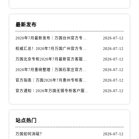
山西省运城市盐湖区河东街万国售后服务中心（需提前预约）
山西省长治市潞州区英雄中路万国售后服务中心（需提前预约）
山西省太原市迎泽区迎泽街道解放路15号亨得利名表维修授权店3楼万国售后服务中心（需提前预约）
最新发布
天津市和平区赤峰道136号天津国际金融中心26层2603室万国售后服务中心（需提前预约）
安徽省安庆市迎江区人民路万国售后服务中心（需提前预约）
2026年7月最新发布｜万国台州官方专柜客户服务热线与专柜信息攻略
2026-07-12
安徽省蚌埠市蚌山区淮河路万国售后服务中心（需提前预约）
权威汇总！2026年7月万国广州官方专柜客户服务电话及门店名录
2026-07-12
安徽省亳州市谯城区魏武大道万国售后服务中心（需提前预约）
万国北京专柜2026年7月最新官方客服热线｜门店信息及服务攻略发布
2026-07-12
安徽省池州市贵池区长江路万国售后服务中心（需提前预约）
2026年7月重磅整理｜万国石家庄官方专柜服务电话&客户服务中心公告
2026-07-12
安徽省滁州市琅琊区南谯北路万国售后服务中心（需提前预约）
安徽省阜阳市颍州区颍州北路万国售后服务中心（需提前预约）
官方指南｜万国2026年7月惠州专柜客户服务热线与门店信息全攻略
2026-07-12
安徽省淮北市相山区淮海路万国售后服务中心（需提前预约）
官方通知｜2026年万国无锡专柜客户服务热线全新升级（附7月最新专柜信息汇总）
2026-07-12
安徽省淮南市田家庵区国庆中路万国售后服务中心（需提前预约）
安徽省黄山市屯溪区黄山西路万国售后服务中心（需提前预约）
安徽省六安市金安区解放中路万国售后服务中心（需提前预约）
站点热门
安徽省马鞍山市雨山区湖南西路万国售后服务中心（需提前预约）
安徽省宿州市埇桥区人民中路万国售后服务中心（需提前预约）
万国如何消磁？
2026-07-12