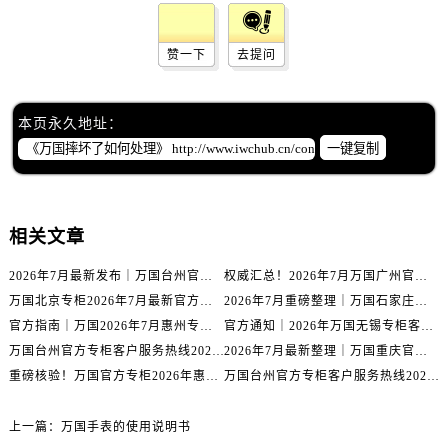
辽宁省抚顺市新抚区东一路万国售后服务中心（需提前预约）
辽宁省阜新市海州区解放大街万国售后服务中心（需提前预约）
赞一下
去提问
辽宁省葫芦岛市连山区中央路万国售后服务中心（需提前预约）
辽宁省锦州市古塔区中央大街万国售后服务中心（需提前预约）
辽宁省辽阳市白塔区新运大街万国售后服务中心（需提前预约）
本页永久地址：
辽宁省盘锦市兴隆台区石油大街万国售后服务中心（需提前预约）
一键复制
辽宁省铁岭市银州区南马路万国售后服务中心（需提前预约）
辽宁省营口市站前区市府路与渤海大街交叉口万国售后服务中心（需提前预约）
辽宁省沈阳市沈河区中街路137号亨得利名表维修授权店1楼万国售后服务中心（需提前预约）
相关文章
辽宁省沈阳市沈河区中街路83号亨得利名表维修授权店1楼万国售后服务中心（需提前预约）
2026年7月最新发布｜万国台州官方专柜客户服务热线与专柜信息攻略
权威汇总！2026年7月万国广州官方专柜客户服务电话及门店名录
北京市朝阳区建国门外大街甲6号华熙国际中心D座11层1102室万国售后服务中心（需提前预约）
万国北京专柜2026年7月最新官方客服热线｜门店信息及服务攻略发布
2026年7月重磅整理｜万国石家庄官方专柜服务电话&客户服务中心公告
北京市东城区东长安街1号王府井东方广场W3座6层602室万国售后服务中心（需提前预约）
官方指南｜万国2026年7月惠州专柜客户服务热线与门店信息全攻略
官方通知｜2026年万国无锡专柜客户服务热线全新升级（附7月最新专柜信息汇总）
河北省保定市竞秀区朝阳北大街北国先天下万国售后服务中心（需提前预约）
万国台州官方专柜客户服务热线2026年7月最新公告｜专柜信息权威核验
2026年7月最新整理｜万国重庆官方专柜名录+客服电话，门店信息大公开
内蒙古自治区阿拉善盟市左旗土尔扈特大街万国售后服务中心（需提前预约）
重磅核验！万国官方专柜2026年惠州客户服务热线与门店信息（7月最新）
万国台州官方专柜客户服务热线2026年7月最新通告｜专柜信息权威发布
内蒙古自治区巴彦淖尔市临河区新华街万国售后服务中心（需提前预约）
内蒙古自治区包头市青山区幸福路甲3号王府井百货名表维修万国售后服务中心（需提前预约）
上一篇：
万国手表的使用说明书