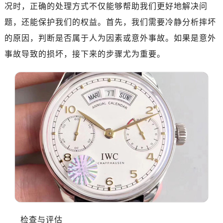
济南市历下区经十路11111号华润中心写字楼（万象城）15层1508室（需提前预约）
况时，正确的处理方式不仅能够帮助我们更好地解决问
广州市天河区天河路230号万菱汇国际中心写字楼A塔7层704室（需提前预约）
题，还能保护我们的权益。首先，我们需要冷静分析摔坏
广州市越秀区环市东路371-375号世界贸易中心大厦南塔写字楼15层07室（需提前预约）
的原因，判断是否属于人为因素或意外事故。如果是意外
深圳市罗湖区深南东路5001号华润大厦写字楼17层1701室（需提前预约）
事故导致的损坏，接下来的步骤尤为重要。
惠州市惠城区江北文昌一路7号华贸大厦写字楼1座30层05室（需提前预约）
厦门市思明区湖滨东路95号华润大厦写字楼B座11层1104室（需提前预约）
福州市鼓楼区五四路128-1号恒力城写字楼15层03室（需提前预约）
成都市锦江区人民东路6号SAC东原中心写字楼24层2406B室（需提前预约）
重庆市江北区观音桥步行街2号融恒时代广场写字楼9层902室（需提前预约）
长沙市芙蓉区定王台街道建湘路393号世茂环球金融中心写字楼（芙蓉广场）10层13室（需提前预约）
郑州市二七区铭功路10号华润大厦写字楼29层2905室（需提前预约）
太原市迎泽区解放路15号亨得利名表服务中心（品牌授权店）3层整层（需提前预约）
沈阳市沈河区中街路137号亨得利名表服务中心（品牌授权店）1层整层（需提前预约）
沈阳市沈河区中街路83号亨得利名表服务中心（品牌授权店）1层整层（需提前预约）
乌鲁木齐市天山区红山路26号时代广场（CCMALL）C座17层17-B（需提前预约）
温州市鹿城区锦绣路1067号置信广场10层1015室（需提前预约）
检查与评估