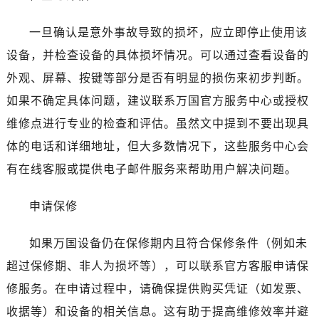
哈尔滨市道里区友谊西路600号富力中心T2座写字楼29层03室（需提前预约）
大连市中山区人民路15号国际金融大厦7层G室（需提前预约）
一旦确认是意外事故导致的损坏，应立即停止使用该
佛山市禅城区季华五路57号万科金融中心C座12层1205室（需提前预约）
设备，并检查设备的具体损坏情况。可以通过查看设备的
东莞市东城街道鸿福东路1号民盈国贸中心T1写字楼9层907室（需提前预约）
外观、屏幕、按键等部分是否有明显的损伤来初步判断。
无锡市梁溪区人民中路139号恒隆广场写字楼1座11层1104室（需提前预约）
如果不确定具体问题，建议联系万国官方服务中心或授权
南通市崇川区工农路57号圆融广场写字楼16层1603室（需提前预约）
维修点进行专业的检查和评估。虽然文中提到不要出现具
苏州市苏州工业园区星港街199号苏州中心办公楼C座22层08室（需提前预约）
武汉市江汉区解放大道686号世界贸易大厦38层09室（需提前预约）
体的电话和详细地址，但大多数情况下，这些服务中心会
南宁市青秀区金湖路59号地王大厦12楼1224室（需提前预约）
有在线客服或提供电子邮件服务来帮助用户解决问题。
合肥市蜀山区潜山路111号万象城华润大厦B座12楼03室（需提前预约）
泉州市丰泽区宝洲路729号浦西万达中心写字楼A座7楼709室（需提前预约）
申请保修
青岛市南区山东路6号华润大厦B座22层04室（需提前预约）
如果万国设备仍在保修期内且符合保修条件（例如未
烟台市芝罘区胜利路139号万达金融中心A座907室（需提前预约）
长春市朝阳区西安大路727号中银大厦A座(旺进大厦)18层09室（需提前预约）
超过保修期、非人为损坏等），可以联系官方客服申请保
贵阳市南明区都司高架桥路33号亨特国际金融中心14楼14D（需提前预约）
修服务。在申请过程中，请确保提供购买凭证（如发票、
昆明市盘龙区北京路928号同德昆明广场写字楼10层06室（需提前预约）
收据等）和设备的相关信息。这有助于提高维修效率并避