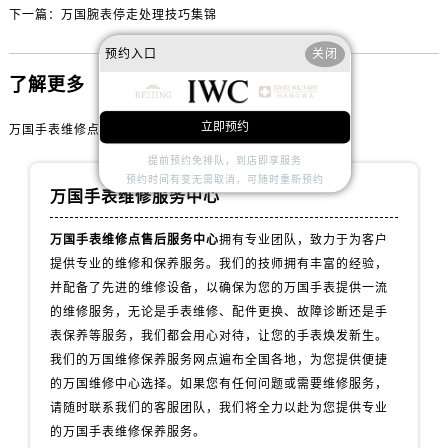
内蒙古自治区赤峰市红山区哈达街万国售后服务中心（需提前预约）
下一篇：
万国腕表停走处理技巧集锦
内蒙古自治区鄂尔多斯市东胜区伊金霍洛街万国售后服务中心（需提前预约）
预约入口
关闭
内蒙古自治区呼伦贝尔市海拉尔区中央街万国售后服务中心（需提前预约）
了解更多
内蒙古自治区通辽市科尔沁区明仁大街万国售后服务中心（需提前预约）
内蒙古自治区乌海市海勃湾区人民南路万国售后服务中心（需提前预约）
立即预约
万国手表维修点售后服务中心
内蒙古自治区乌兰察布市集宁区恩和大街万国售后服务中心（需提前预约）
提前预约免排队，到店即享服务
内蒙古自治区锡林郭勒盟市锡林浩特市光明街与额尔敦路交叉口万国售后服务中心（需提前预约）
预约时间有变无需取消，可随时重新预约
万国手表维修服务中心
内蒙古自治区兴安盟市乌兰浩特市兴安大街万国售后服务中心（需提前预约）
山西省大同市平城区迎宾街万国售后服务中心（需提前预约）
万国手表维修点售后服务中心
拥有专业团队，致力于为客户
山西省晋城市城区黄华街万国售后服务中心（需提前预约）
提供专业的维修和保养服务。我们的技师拥有丰富的经验，
山西省晋中市榆次区顺城街万国售后服务中心（需提前预约）
并配备了先进的维修设备，以确保为您的万国手表提供一流
的维修服务，无论是手表维修、配件更换、故障诊断还是手
山西省临汾市尧都区解放路万国售后服务中心（需提前预约）
表保养等服务，我们都会用心对待，让您的手表焕发新生。
山西省吕梁市离石区永宁中路与建设街交叉口万国售后服务中心（需提前预约）
我们的万国维修保养服务网点遍布全国各地，为您提供便捷
山西省朔州市朔城区怡西路与鄯阳西街交汇处万国售后服务中心（需提前预约）
的万国维修中心选择。如果您有任何问题或需要维修服务，
山西省忻州市忻府区和平东街与七一南路交叉口万国售后服务中心（需提前预约）
请随时联系我们的客服团队，我们将全力以赴为您提供专业
山西省阳泉市郊区平阳东街与新城大道交叉口万国售后服务中心（需提前预约）
的万国手表维修保养服务。