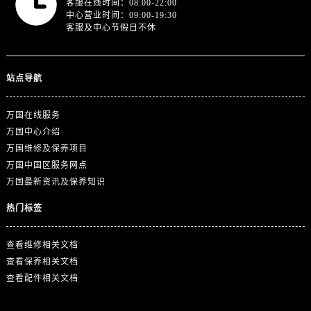
客服在线时间：08:00-22:00
浙江省丽水市莲都区解放街万国售后服务中心（需提前预约）
中心营业时间：09:00-19:30
浙江省宁波市江北区大闸南路500号来福士广场办公楼20层2009室万国售后服务中心（需提前预约）
客服及中心节假日不休
浙江省衢州市柯城区上街万国售后服务中心（需提前预约）
浙江省绍兴市越城区胜利东路379号世茂天际中心写字楼8层805室万国售后服务中心（需提前预约）
站点导航
浙江省舟山市定海区解放东路万国售后服务中心（需提前预约）
澳门特别行政区大堂区议事亭前地（新马路）万国售后服务中心（需提前预约）
万国在线服务
澳门特别行政区风顺堂区南湾大马路万国售后服务中心（需提前预约）
万国中心介绍
澳门特别行政区花地玛堂区关闸广场万国售后服务中心（需提前预约）
万国维修及保养项目
澳门特别行政区花王堂区大三巴商圈万国售后服务中心（需提前预约）
万国中国区服务网点
澳门特别行政区嘉模堂区官也街万国售后服务中心（需提前预约）
万国最新资讯及保养知识
澳门省路氹城市金光大道万国售后服务中心（需提前预约）
热门标签
澳门特别行政区望德堂区塔石广场万国售后服务中心（需提前预约）
福建省福州市鼓楼区五四路128-1号恒力城写字楼15层03室万国售后服务中心（需提前预约）
查看维修相关文档
福建省厦门市思明区湖滨东路95号万象城华润大厦B座11层1104室万国售后服务中心（需提前预约）
查看保养相关文档
广东省潮州市潮安区新风路与潮汕路交汇处万国售后服务中心（需提前预约）
查看配件相关文档
广东省广州市天河区天河路230号万菱汇国际中心A塔7层704室万国售后服务中心（需提前预约）