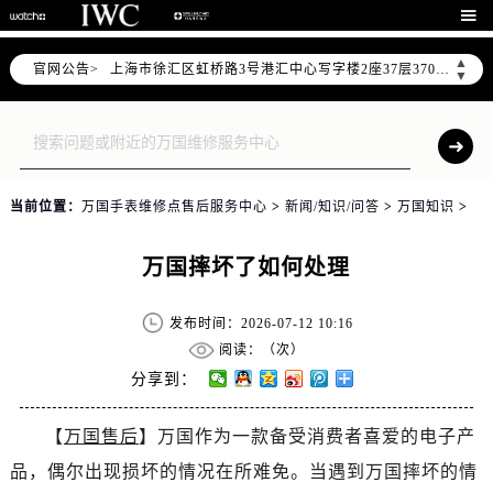
北京市朝阳区建国门外大街甲6号华熙国际中心写字楼D座11层1102室（需提前预约）

天津市和平区赤峰道136号天津国际金融中心写字楼26层2603室（需提前预约）
▲
官网公告>
上海市徐汇区虹桥路3号港汇中心写字楼2座37层3705室（需提前预约）
▼
上海市黄浦区南京东路299号宏伊国际广场写字楼8层806室（需提前预约）
南京市秦淮区中山南路1号（新街口）南京中心写字楼22层C1-1室（需提前预约）
常州市新北区龙锦路1590号现代传媒中心写字楼5号楼10层1008室（需提前预约）
徐州市鼓楼区淮海东路29号苏宁广场IFC国际金融中心写字楼35层3508室（需提前预约）
当前位置：
万国手表维修点售后服务中心
>
新闻/知识/问答
>
万国知识
>
扬州市邗江区国展路29号星耀天地写字楼1号楼18层1803室（需提前预约）
盐城市盐都区世纪大道5号盐城金融城写字楼1号楼16层1604室（需提前预约）
万国摔坏了如何处理
泰州市海陵区永定东路399号置地商务中心东塔写字楼（华润万象城）17层1706室（需提前预约）
宁波市江北区大闸南路500号来福士广场办公楼20层2009室（需提前预约）
发布时间：2026-07-12 10:16
杭州市上城区钱江路1366号华润大厦写字楼A座5层503-5室（需提前预约）
阅读：（
次）
金华市金东区东市南街777号金华万达广场写字楼4号楼22层2209室（需提前预约）
分享到：
绍兴市越城区胜利东路379号世茂天际中心写字楼8层805室（需提前预约）
【
万国售后
】万国作为一款备受消费者喜爱的电子产
嘉兴市南湖区广益路705号嘉兴世界贸易中心写字楼A座13层1304室（需提前预约）
品，偶尔出现损坏的情况在所难免。当遇到万国摔坏的情
南昌市红谷滩新区红谷中大道998号绿地双子塔（中央广场）A1座办公楼14层07室（需提前预约）