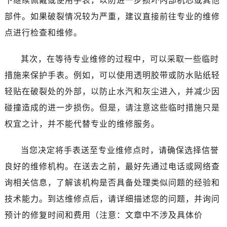
下继续佩戴或使用手表，以防进一步损坏内部机芯或其他
哈尔滨市道里区友谊西路600号富力中心T2座写字楼29层03室（需提前预约）
部件。如果破裂情况较为严重，建议直接前往专业的维修
大连市中山区人民路15号国际金融大厦7层G室（需提前预约）
点进行检查和维修。
佛山市禅城区季华五路57号万科金融中心C座12层1205室（需提前预约）
东莞市东城街道鸿福东路1号民盈国贸中心T1写字楼9层907室（需提前预约）
其次，在等待专业维修的过程中，可以采取一些临时
无锡市梁溪区人民中路139号恒隆广场写字楼1座11层1104室（需提前预约）
措施来保护手表。例如，可以使用透明胶带或防水贴纸轻
南通市崇川区工农路57号圆融广场写字楼16层1603室（需提前预约）
轻贴在破裂处的外部，以防止水汽和灰尘进入，并减少因
苏州市苏州工业园区星港街199号苏州中心办公楼C座22层08室（需提前预约）
碰撞造成的进一步损伤。但是，请注意这些临时措施只是
武汉市江汉区解放大道686号世界贸易大厦38层09室（需提前预约）
权宜之计，并不能代替专业的维修服务。
南宁市青秀区金湖路59号地王大厦12楼1224室（需提前预约）
合肥市蜀山区潜山路111号万象城华润大厦B座12楼03室（需提前预约）
当您决定将手表送至专业维修点时，请确保选择信誉
泉州市丰泽区宝洲路729号浦西万达中心写字楼A座7楼709室（需提前预约）
良好的维修机构。在送去之前，最好先通过电话或网络查
青岛市南区山东路6号华润大厦B座22层04室（需提前预约）
询相关信息，了解该机构是否具备处理类似问题的经验和
烟台市芝罘区胜利路139号万达金融中心A座907室（需提前预约）
长春市朝阳区西安大路727号中银大厦A座(旺进大厦)18层09室（需提前预约）
技术能力。到达维修点后，请详细描述您的问题，并询问
贵阳市南明区都司高架桥路33号亨特国际金融中心14楼14D（需提前预约）
预计的修复时间和费用（注意：文章中不涉及具体价
昆明市盘龙区北京路928号同德昆明广场写字楼10层06室（需提前预约）