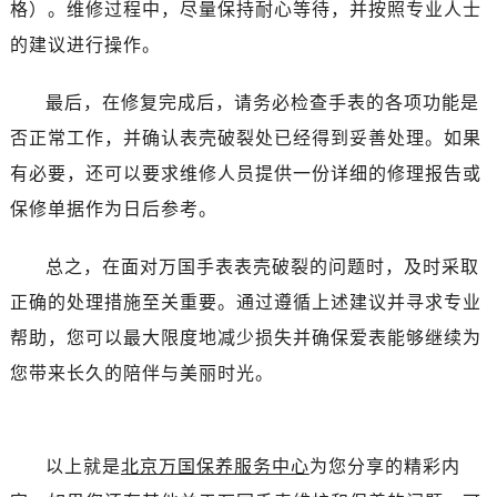
格）。维修过程中，尽量保持耐心等待，并按照专业人士
石家庄市长安区中山东路39号勒泰中心写字楼B座13层07室（需提前预约）
的建议进行操作。
西安市碑林区南关正街88号华侨城长安国际中心E座6楼10室（需提前预约）
海口市龙华区金贸东路5号海口华润大厦B座17层1707室（需提前预约）
最后，在修复完成后，请务必检查手表的各项功能是
唐山市路南区新华东道100号万达广场写字楼A座10层1002室（需提前预约）
否正常工作，并确认表壳破裂处已经得到妥善处理。如果
台州市椒江区东海大道1800号腾达中心东1幢20楼2002室（需提前预约）
有必要，还可以要求维修人员提供一份详细的修理报告或
内蒙古自治区呼和浩特市玉泉区大学西街70号华润万象城写字楼（鄂尔多斯大厦）23层2326室（需提前预约）
保修单据作为日后参考。
甘肃省兰州市七里河区西津西路16号兰州中心写字楼21层2102室（需提前预约）
重庆市解放碑渝中区民权路28号英利国际金融中心写字楼20层01室（需提前预约）
总之，在面对万国手表表壳破裂的问题时，及时采取
黑龙江省大庆市萨尔图区会战大街万国售后服务中心（需提前预约）
正确的处理措施至关重要。通过遵循上述建议并寻求专业
黑龙江省鹤岗市向阳区红军路万国售后服务中心（需提前预约）
帮助，您可以最大限度地减少损失并确保爱表能够继续为
黑龙江省黑河市爱辉区中央街万国售后服务中心（需提前预约）
黑龙江省鸡西市鸡冠区红军路万国售后服务中心（需提前预约）
您带来长久的陪伴与美丽时光。
黑龙江省佳木斯市向阳区长安路万国售后服务中心（需提前预约）
黑龙江省牡丹江市东安区太平路万国售后服务中心（需提前预约）
黑龙江省七台河市桃山区大同街万国售后服务中心（需提前预约）
以上就是
北京万国保养服务中心
为您分享的精彩内
黑龙江省齐齐哈尔市龙沙区龙华路万国售后服务中心（需提前预约）