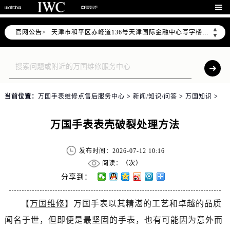

北京市朝阳区建国门外大街甲6号华熙国际中心写字楼D座11层1102室（需提前预约）
天津市和平区赤峰道136号天津国际金融中心写字楼26层2603室（需提前预约）
▲
官网公告>
▼
上海市徐汇区虹桥路3号港汇中心写字楼2座37层3705室（需提前预约）
上海市黄浦区南京东路299号宏伊国际广场写字楼8层806室（需提前预约）
南京市秦淮区中山南路1号（新街口）南京中心写字楼22层C1-1室（需提前预约）
常州市新北区龙锦路1590号现代传媒中心写字楼5号楼10层1008室（需提前预约）
当前位置：
万国手表维修点售后服务中心
>
新闻/知识/问答
>
万国知识
>
徐州市鼓楼区淮海东路29号苏宁广场IFC国际金融中心写字楼35层3508室（需提前预约）
扬州市邗江区国展路29号星耀天地写字楼1号楼18层1803室（需提前预约）
万国手表表壳破裂处理方法
盐城市盐都区世纪大道5号盐城金融城写字楼1号楼16层1604室（需提前预约）
泰州市海陵区永定东路399号置地商务中心东塔写字楼（华润万象城）17层1706室（需提前预约）
发布时间：2026-07-12 10:16
宁波市江北区大闸南路500号来福士广场办公楼20层2009室（需提前预约）
阅读：（
次）
杭州市上城区钱江路1366号华润大厦写字楼A座5层503-5室（需提前预约）
分享到：
金华市金东区东市南街777号金华万达广场写字楼4号楼22层2209室（需提前预约）
绍兴市越城区胜利东路379号世茂天际中心写字楼8层805室（需提前预约）
【
万国维修
】万国手表以其精湛的工艺和卓越的品质
嘉兴市南湖区广益路705号嘉兴世界贸易中心写字楼A座13层1304室（需提前预约）
闻名于世，但即便是最坚固的手表，也有可能因为意外而
南昌市红谷滩新区红谷中大道998号绿地双子塔（中央广场）A1座办公楼14层07室（需提前预约）