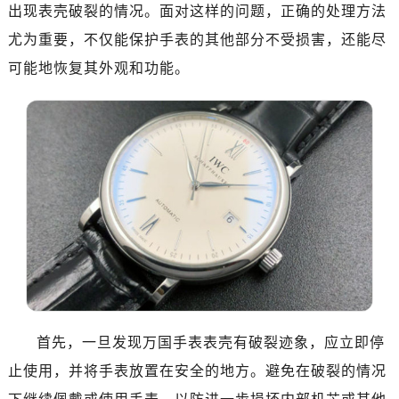
出现表壳破裂的情况。面对这样的问题，正确的处理方法
济南市历下区经十路11111号华润中心写字楼（万象城）15层1508室（需提前预约）
尤为重要，不仅能保护手表的其他部分不受损害，还能尽
广州市天河区天河路230号万菱汇国际中心写字楼A塔7层704室（需提前预约）
可能地恢复其外观和功能。
广州市越秀区环市东路371-375号世界贸易中心大厦南塔写字楼15层07室（需提前预约）
深圳市罗湖区深南东路5001号华润大厦写字楼17层1701室（需提前预约）
惠州市惠城区江北文昌一路7号华贸大厦写字楼1座30层05室（需提前预约）
厦门市思明区湖滨东路95号华润大厦写字楼B座11层1104室（需提前预约）
福州市鼓楼区五四路128-1号恒力城写字楼15层03室（需提前预约）
成都市锦江区人民东路6号SAC东原中心写字楼24层2406B室（需提前预约）
重庆市江北区观音桥步行街2号融恒时代广场写字楼9层902室（需提前预约）
长沙市芙蓉区定王台街道建湘路393号世茂环球金融中心写字楼（芙蓉广场）10层13室（需提前预约）
郑州市二七区铭功路10号华润大厦写字楼29层2905室（需提前预约）
太原市迎泽区解放路15号亨得利名表服务中心（品牌授权店）3层整层（需提前预约）
沈阳市沈河区中街路137号亨得利名表服务中心（品牌授权店）1层整层（需提前预约）
首先，一旦发现万国手表表壳有破裂迹象，应立即停
沈阳市沈河区中街路83号亨得利名表服务中心（品牌授权店）1层整层（需提前预约）
止使用，并将手表放置在安全的地方。避免在破裂的情况
乌鲁木齐市天山区红山路26号时代广场（CCMALL）C座17层17-B（需提前预约）
温州市鹿城区锦绣路1067号置信广场10层1015室（需提前预约）