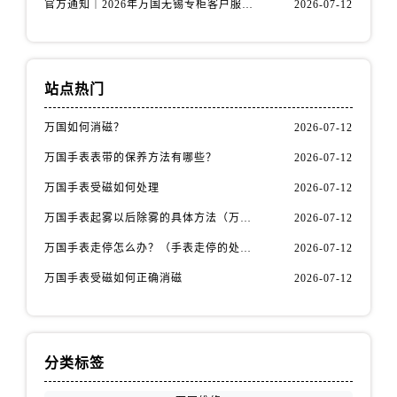
官方通知｜2026年万国无锡专柜客户服务热线全新升级（附7月最新专柜信息汇总）
2026-07-12
山西省运城市盐湖区河东街万国售后服务中心（需提前预约）
山西省长治市潞州区英雄中路万国售后服务中心（需提前预约）
山西省太原市迎泽区迎泽街道解放路15号亨得利名表维修授权店3楼万国售后服务中心（需提前预约）
站点热门
天津市和平区赤峰道136号天津国际金融中心26层2603室万国售后服务中心（需提前预约）
安徽省安庆市迎江区人民路万国售后服务中心（需提前预约）
万国如何消磁？
2026-07-12
安徽省蚌埠市蚌山区淮河路万国售后服务中心（需提前预约）
万国手表表带的保养方法有哪些？
2026-07-12
安徽省亳州市谯城区魏武大道万国售后服务中心（需提前预约）
万国手表受磁如何处理
2026-07-12
安徽省池州市贵池区长江路万国售后服务中心（需提前预约）
万国手表起雾以后除雾的具体方法（万国手表起雾解决办法）
2026-07-12
安徽省滁州市琅琊区南谯北路万国售后服务中心（需提前预约）
安徽省阜阳市颍州区颍州北路万国售后服务中心（需提前预约）
万国手表走停怎么办？（手表走停的处理方法）
2026-07-12
安徽省淮北市相山区淮海路万国售后服务中心（需提前预约）
万国手表受磁如何正确消磁
2026-07-12
安徽省淮南市田家庵区国庆中路万国售后服务中心（需提前预约）
安徽省黄山市屯溪区黄山西路万国售后服务中心（需提前预约）
安徽省六安市金安区解放中路万国售后服务中心（需提前预约）
分类标签
安徽省马鞍山市雨山区湖南西路万国售后服务中心（需提前预约）
安徽省宿州市埇桥区人民中路万国售后服务中心（需提前预约）