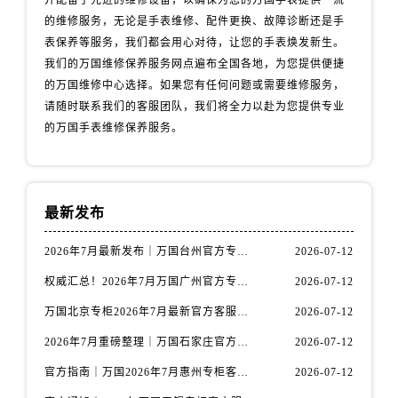
并配备了先进的维修设备，以确保为您的万国手表提供一流
内蒙古自治区赤峰市红山区哈达街万国售后服务中心（需提前预约）
的维修服务，无论是手表维修、配件更换、故障诊断还是手
表保养等服务，我们都会用心对待，让您的手表焕发新生。
内蒙古自治区鄂尔多斯市东胜区伊金霍洛街万国售后服务中心（需提前预约）
我们的万国维修保养服务网点遍布全国各地，为您提供便捷
内蒙古自治区呼伦贝尔市海拉尔区中央街万国售后服务中心（需提前预约）
的万国维修中心选择。如果您有任何问题或需要维修服务，
内蒙古自治区通辽市科尔沁区明仁大街万国售后服务中心（需提前预约）
请随时联系我们的客服团队，我们将全力以赴为您提供专业
内蒙古自治区乌海市海勃湾区人民南路万国售后服务中心（需提前预约）
的万国手表维修保养服务。
内蒙古自治区乌兰察布市集宁区恩和大街万国售后服务中心（需提前预约）
内蒙古自治区锡林郭勒盟市锡林浩特市光明街与额尔敦路交叉口万国售后服务中心（需提前预约）
内蒙古自治区兴安盟市乌兰浩特市兴安大街万国售后服务中心（需提前预约）
最新发布
山西省大同市平城区迎宾街万国售后服务中心（需提前预约）
山西省晋城市城区黄华街万国售后服务中心（需提前预约）
2026年7月最新发布｜万国台州官方专柜客户服务热线与专柜信息攻略
2026-07-12
山西省晋中市榆次区顺城街万国售后服务中心（需提前预约）
权威汇总！2026年7月万国广州官方专柜客户服务电话及门店名录
2026-07-12
山西省临汾市尧都区解放路万国售后服务中心（需提前预约）
万国北京专柜2026年7月最新官方客服热线｜门店信息及服务攻略发布
2026-07-12
山西省吕梁市离石区永宁中路与建设街交叉口万国售后服务中心（需提前预约）
2026年7月重磅整理｜万国石家庄官方专柜服务电话&客户服务中心公告
2026-07-12
山西省朔州市朔城区怡西路与鄯阳西街交汇处万国售后服务中心（需提前预约）
山西省忻州市忻府区和平东街与七一南路交叉口万国售后服务中心（需提前预约）
官方指南｜万国2026年7月惠州专柜客户服务热线与门店信息全攻略
2026-07-12
山西省阳泉市郊区平阳东街与新城大道交叉口万国售后服务中心（需提前预约）