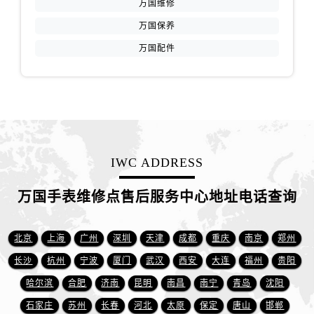
万国维修
安徽省铜陵市铜官区石城大道万国售后服务中心（需提前预约）
万国保养
安徽省芜湖市镜湖区中山路步行街万国售后服务中心（需提前预约）
万国配件
安徽省宣城市宣州区叠嶂西路万国售后服务中心（需提前预约）
福建省龙岩市新罗区九一南路万国售后服务中心（需提前预约）
福建省南平市建阳区人民西路万国售后服务中心（需提前预约）
福建省宁德市蕉城区天湖东路万国售后服务中心（需提前预约）
福建省莆田市城厢区霞林街道荔华东大道万国售后服务中心（需提前预约）
福建省三明市三元区东乾二路万国售后服务中心（需提前预约）
IWC ADDRESS
福建省漳州市龙文区步港路万国售后服务中心（需提前预约）
江苏省常州市新北区龙锦路1590号现代传媒中心5号楼10层1008室万国售后服务中心（需提前预约）
万国手表维修点售后服务中心地址电话查询
江苏省淮安市清江浦区淮海北路万国售后服务中心（需提前预约）
江苏省连云港市海州区通灌北路万国售后服务中心（需提前预约）
北京
上海
广州
深圳
天津
成都
重庆
南京
郑州
江苏省南京市秦淮区中山南路1号南京中心22层22-C1-C3室万国售后服务中心（需提前预约）
长沙
杭州
宁波
厦门
武汉
西安
大连
福州
贵阳
江苏省宿迁市宿城区西湖路万国售后服务中心（需提前预约）
哈尔滨
合肥
济南
昆明
南昌
南宁
青岛
沈阳
江苏省泰州市海陵区永定东路399号置地商务中心东塔（华润万象城）17层1706室万国售后服务中心（需提前预约）
石家庄
苏州
长春
河北
太原
保定
唐山
邯郸
江苏省徐州市鼓楼区淮海东路29号苏宁广场IFC国际金融中心35层3508室万国售后服务中心（需提前预约）