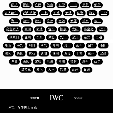
廊坊
昆山
广西
佛山
东莞
中山
德阳
绵阳
江苏省盐城市盐都区世纪大道5号盐城金融城写字楼1号楼16层1604室万国售后服务中心（需提前预约）
江苏省扬州市邗江区国展路29号星耀天地写字楼1号楼18层1803室万国售后服务中心（需提前预约）
齐齐哈尔
呼和浩特
吉林
无锡
芜湖
珠海
汕头
三亚
江苏省镇江市京口区中山东路万国售后服务中心（需提前预约）
海口
赣州
漳州
拉萨
青海
新疆
兰州
银川
江西省抚州市临川区赣东大道万国售后服务中心（需提前预约）
乌鲁木齐
大同
赤峰
包头
阳泉
大庆
秦皇岛
沧州
江西省赣州市章贡区文清路万国售后服务中心（需提前预约）
张家口
温州
徐州
潍坊
九江
常州
嘉兴
南通
江西省吉安市吉州区井冈山大道万国售后服务中心（需提前预约）
临沂
淮安
烟台
绍兴
亳州
舟山
扬州
金华
洛阳
江西省景德镇市珠山区珠山中路万国售后服务中心（需提前预约）
岳阳
衡阳
黄石
襄阳
株洲
湘潭
十堰
荆州
宜昌
江西省九江市浔阳区浔阳路万国售后服务中心（需提前预约）
许昌
南阳
常德
泉州
柳州
桂林
惠州
西宁
江西省南昌市红谷滩新区红谷中大道998号绿地双子塔（中央广场）A1座办公楼14层1407室万国售后服务中心（需提前预约）
江西省萍乡市安源区萍安北大道与康庄路交叉口万国售后服务中心（需提前预约）
攀枝花
遵义
天水
盐城
泰州
台州
江西省上饶市信州区滨江西路万国售后服务中心（需提前预约）
江西省新余市渝水区北湖西路万国售后服务中心（需提前预约）
江西省宜春市袁州区中山中路万国售后服务中心（需提前预约）
江西省鹰潭市月湖区胜利东路万国售后服务中心（需提前预约）
山东省德州市德城区东风中路万国售后服务中心（需提前预约）
IWC，专为男士而设
山东省东营市东营区济南路万国售后服务中心（需提前预约）