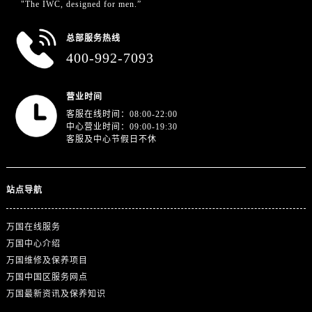
"The IWC, designed for men.”
山东省济南市历下区经十路11111号华润中心写字楼（万象城）15层1508室万国售后服务中心（需提前预约）
山东省济宁市任城区太白楼路万国售后服务中心（需提前预约）
总部服务热线
400-992-7093
山东省莱芜市文化南路8号银座商城名表维修一楼名表维修万国售后服务中心（需提前预约）
山东省临沂市兰山区解放路万国售后服务中心（需提前预约）
山东省日照市东港区烟台路万国售后服务中心（需提前预约）
营业时间
山东省泰安市泰山区财源街道泰山大街万国售后服务中心（需提前预约）
客服在线时间：08:00-22:00
中心营业时间：09:00-19:30
山东省威海市环翠区新威海路89号振华商厦一楼名表维修万国售后服务中心（需提前预约）
客服及中心节假日不休
山东省潍坊市奎文区东风东街万国售后服务中心（需提前预约）
山东省枣庄市滕州市北辛路与善国路交叉口万国售后服务中心（需提前预约）
站点导航
山东省淄博市张店区金晶大道万国售后服务中心（需提前预约）
上海市黄浦区南京东路299号宏伊国际广场写字楼8层806室万国售后服务中心（需提前预约）
万国在线服务
上海市徐汇区虹桥路3号港汇中心2座37层3705室万国售后服务中心（需提前预约）
万国中心介绍
浙江省杭州市上城区钱江路1366号华润大厦A座5层503-5室万国售后服务中心（需提前预约）
万国维修及保养项目
浙江省湖州市吴兴区劳动路万国售后服务中心（需提前预约）
万国中国区服务网点
浙江省嘉兴市南湖区广益路705号嘉兴世界贸易中心A座13层1304室万国售后服务中心（需提前预约）
万国最新资讯及保养知识
浙江省金华市金东区东市南街777号金华万达广场4号楼22楼2209室万国售后服务中心（需提前预约）