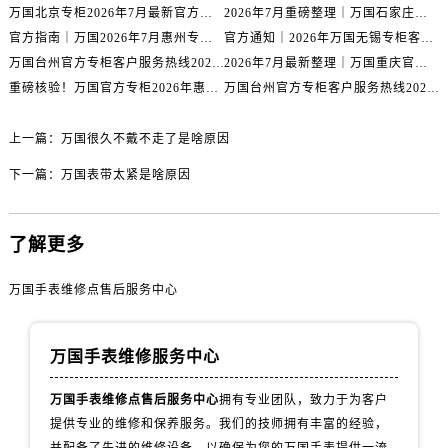
万国北京专柜2026年7月最新官方客服热线｜门店信息及服务攻略发布
2026年7月重磅整理｜万国石家庄官方专柜服务电话&客户服务中心公告
辽宁省抚顺市新抚区东一路万国售后服务中心（需提前预约）
官方指南｜万国2026年7月惠州专柜客户服务热线与门店信息全攻略
官方通知｜2026年万国无锡专柜客户服务热线全新升级（附7月最新专柜信息汇总）
辽宁省阜新市海州区解放大街万国售后服务中心（需提前预约）
万国台州官方专柜客户服务热线2026年7月最新公告｜专柜信息权威核验
2026年7月最新整理｜万国重庆官方专柜名录+客服电话，门店信息大公开
辽宁省葫芦岛市连山区中央路万国售后服务中心（需提前预约）
重磅核验！万国官方专柜2026年惠州客户服务热线与门店信息（7月最新）
万国台州官方专柜客户服务热线2026年7月最新通告｜专柜信息权威发布
辽宁省锦州市古塔区中央大街万国售后服务中心（需提前预约）
辽宁省辽阳市白塔区新运大街万国售后服务中心（需提前预约）
上一篇：
万国很久不戴不走了是啥原因
辽宁省盘锦市兴隆台区石油大街万国售后服务中心（需提前预约）
下一篇：
万国表带太紧是啥原因
辽宁省铁岭市银州区南马路万国售后服务中心（需提前预约）
辽宁省营口市站前区市府路与渤海大街交叉口万国售后服务中心（需提前预约）
了解更多
辽宁省沈阳市沈河区中街路137号亨得利名表维修授权店1楼万国售后服务中心（需提前预约）
辽宁省沈阳市沈河区中街路83号亨得利名表维修授权店1楼万国售后服务中心（需提前预约）
万国手表维修点售后服务中心
北京市朝阳区建国门外大街甲6号华熙国际中心D座11层1102室万国售后服务中心（需提前预约）
北京市东城区东长安街1号王府井东方广场W3座6层602室万国售后服务中心（需提前预约）
万国手表维修服务中心
河北省保定市竞秀区朝阳北大街北国先天下万国售后服务中心（需提前预约）
内蒙古自治区阿拉善盟市左旗土尔扈特大街万国售后服务中心（需提前预约）
万国手表维修点售后服务中心
拥有专业团队，致力于为客户
内蒙古自治区巴彦淖尔市临河区新华街万国售后服务中心（需提前预约）
提供专业的维修和保养服务。我们的技师拥有丰富的经验，
内蒙古自治区包头市青山区幸福路甲3号王府井百货名表维修万国售后服务中心（需提前预约）