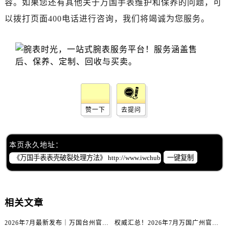
容。如果您还有其他关于万国手表维护和保养的问题，可
黑龙江省双鸭山市尖山区新兴大街万国售后服务中心（需提前预约）
以拨打页面400电话进行咨询，我们将竭诚为您服务。
黑龙江省绥化市北林区新华街与康庄路交叉口万国售后服务中心（需提前预约）
黑龙江省伊春市伊美区通河路万国售后服务中心（需提前预约）
吉林省白城市洮北区明仁南街万国售后服务中心（需提前预约）
吉林省白山市浑江区浑江大街万国售后服务中心（需提前预约）
吉林省吉林市船营区河南街万国售后服务中心（需提前预约）
吉林省辽源市龙山区人民大街万国售后服务中心（需提前预约）
赞一下
去提问
吉林省梅河口市新华街道梅河大街万国售后服务中心（需提前预约）
吉林省四平市铁东区紫气大路与南九经街交汇处万国售后服务中心（需提前预约）
吉林省松原市宁江区五环大街万国售后服务中心（需提前预约）
本页永久地址：
吉林省通化市东昌区环通乡江南大街万国售后服务中心（需提前预约）
一键复制
吉林省延边市延吉市解放路万国售后服务中心（需提前预约）
辽宁省鞍山市铁东区站前街万国售后服务中心（需提前预约）
辽宁省本溪市平山区胜利路万国售后服务中心（需提前预约）
相关文章
辽宁省朝阳市双塔区新华路万国售后服务中心（需提前预约）
2026年7月最新发布｜万国台州官方专柜客户服务热线与专柜信息攻略
权威汇总！2026年7月万国广州官方专柜客户服务电话及门店名录
辽宁省丹东市振兴区七经街万国售后服务中心（需提前预约）