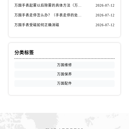
安徽省宿州市埇桥区人民中路万国售后服务中心（需提前预约）
万国手表起雾以后除雾的具体方法（万国手表起雾解决办法）
2026-07-12
安徽省铜陵市铜官区石城大道万国售后服务中心（需提前预约）
万国手表走停怎么办？（手表走停的处理方法）
2026-07-12
安徽省芜湖市镜湖区中山路步行街万国售后服务中心（需提前预约）
万国手表受磁如何正确消磁
2026-07-12
安徽省宣城市宣州区叠嶂西路万国售后服务中心（需提前预约）
福建省龙岩市新罗区九一南路万国售后服务中心（需提前预约）
福建省南平市建阳区人民西路万国售后服务中心（需提前预约）
福建省宁德市蕉城区天湖东路万国售后服务中心（需提前预约）
分类标签
福建省莆田市城厢区霞林街道荔华东大道万国售后服务中心（需提前预约）
万国维修
福建省三明市三元区东乾二路万国售后服务中心（需提前预约）
万国保养
福建省漳州市龙文区步港路万国售后服务中心（需提前预约）
江苏省常州市新北区龙锦路1590号现代传媒中心5号楼10层1008室万国售后服务中心（需提前预约）
万国配件
江苏省淮安市清江浦区淮海北路万国售后服务中心（需提前预约）
江苏省连云港市海州区通灌北路万国售后服务中心（需提前预约）
江苏省南京市秦淮区中山南路1号南京中心22层22-C1-C3室万国售后服务中心（需提前预约）
江苏省宿迁市宿城区西湖路万国售后服务中心（需提前预约）
江苏省泰州市海陵区永定东路399号置地商务中心东塔（华润万象城）17层1706室万国售后服务中心（需提前预约）