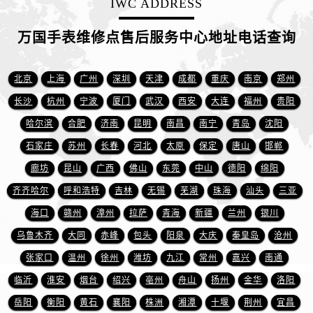
IWC ADDRESS
江苏省徐州市鼓楼区淮海东路29号苏宁广场IFC国际金融中心35层3508室万国售后服务中心（需提前预约）
江苏省盐城市盐都区世纪大道5号盐城金融城写字楼1号楼16层1604室万国售后服务中心（需提前预约）
万国手表维修点售后服务中心地址电话查询
江苏省扬州市邗江区国展路29号星耀天地写字楼1号楼18层1803室万国售后服务中心（需提前预约）
江苏省镇江市京口区中山东路万国售后服务中心（需提前预约）
北京
上海
广州
深圳
天津
成都
重庆
南京
郑州
江西省抚州市临川区赣东大道万国售后服务中心（需提前预约）
长沙
杭州
宁波
厦门
武汉
西安
大连
福州
贵阳
江西省赣州市章贡区文清路万国售后服务中心（需提前预约）
江西省吉安市吉州区井冈山大道万国售后服务中心（需提前预约）
哈尔滨
合肥
济南
昆明
南昌
南宁
青岛
沈阳
江西省景德镇市珠山区珠山中路万国售后服务中心（需提前预约）
石家庄
苏州
长春
河北
太原
保定
唐山
邯郸
江西省九江市浔阳区浔阳路万国售后服务中心（需提前预约）
廊坊
昆山
广西
佛山
东莞
中山
德阳
绵阳
江西省南昌市红谷滩新区红谷中大道998号绿地双子塔（中央广场）A1座办公楼14层1407室万国售后服务中心（需提前预约）
齐齐哈尔
呼和浩特
吉林
无锡
芜湖
珠海
汕头
三亚
江西省萍乡市安源区萍安北大道与康庄路交叉口万国售后服务中心（需提前预约）
海口
赣州
漳州
拉萨
青海
新疆
兰州
银川
江西省上饶市信州区滨江西路万国售后服务中心（需提前预约）
乌鲁木齐
大同
赤峰
包头
阳泉
大庆
秦皇岛
沧州
江西省新余市渝水区北湖西路万国售后服务中心（需提前预约）
张家口
温州
徐州
潍坊
九江
常州
嘉兴
南通
江西省宜春市袁州区中山中路万国售后服务中心（需提前预约）
江西省鹰潭市月湖区胜利东路万国售后服务中心（需提前预约）
临沂
淮安
烟台
绍兴
亳州
舟山
扬州
金华
洛阳
山东省德州市德城区东风中路万国售后服务中心（需提前预约）
岳阳
衡阳
黄石
襄阳
株洲
湘潭
十堰
荆州
宜昌