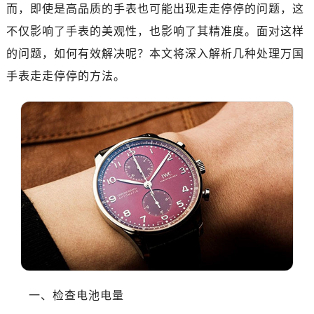
南昌市红谷滩新区红谷中大道998号绿地双子塔（中央广场）A1座办公楼14层07室（需提前预约）
而，即使是高品质的手表也可能出现走走停停的问题，这
济南市历下区经十路11111号华润中心写字楼（万象城）15层1508室（需提前预约）
不仅影响了手表的美观性，也影响了其精准度。面对这样
广州市天河区天河路230号万菱汇国际中心写字楼A塔7层704室（需提前预约）
的问题，如何有效解决呢？本文将深入解析几种处理万国
广州市越秀区环市东路371-375号世界贸易中心大厦南塔写字楼15层07室（需提前预约）
手表走走停停的方法。
深圳市罗湖区深南东路5001号华润大厦写字楼17层1701室（需提前预约）
惠州市惠城区江北文昌一路7号华贸大厦写字楼1座30层05室（需提前预约）
厦门市思明区湖滨东路95号华润大厦写字楼B座11层1104室（需提前预约）
福州市鼓楼区五四路128-1号恒力城写字楼15层03室（需提前预约）
成都市锦江区人民东路6号SAC东原中心写字楼24层2406B室（需提前预约）
重庆市江北区观音桥步行街2号融恒时代广场写字楼9层902室（需提前预约）
长沙市芙蓉区定王台街道建湘路393号世茂环球金融中心写字楼（芙蓉广场）10层13室（需提前预约）
郑州市二七区铭功路10号华润大厦写字楼29层2905室（需提前预约）
太原市迎泽区解放路15号亨得利名表服务中心（品牌授权店）3层整层（需提前预约）
沈阳市沈河区中街路137号亨得利名表服务中心（品牌授权店）1层整层（需提前预约）
沈阳市沈河区中街路83号亨得利名表服务中心（品牌授权店）1层整层（需提前预约）
一、检查电池电量
乌鲁木齐市天山区红山路26号时代广场（CCMALL）C座17层17-B（需提前预约）