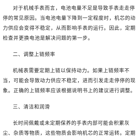
温州市鹿城区锦绣路1067号置信广场10层1015室（需提前预约）
对于机械手表而言，电池电量不足是导致手表走走停
哈尔滨市道里区友谊西路600号富力中心T2座写字楼29层03室（需提前预约）
停的常见原因。当电池电量下降到一定程度时，机芯的动
大连市中山区人民路15号国际金融大厦7层G室（需提前预约）
力供应会变得不稳定，从而影响手表的运行。因此，定期
佛山市禅城区季华五路57号万科金融中心C座12层1205室（需提前预约）
东莞市东城街道鸿福东路1号民盈国贸中心T1写字楼9层907室（需提前预约）
检查并更换电池是解决问题的第一步。
无锡市梁溪区人民中路139号恒隆广场写字楼1座11层1104室（需提前预约）
二、调整上链频率
南通市崇川区工农路57号圆融广场写字楼16层1603室（需提前预约）
苏州市苏州工业园区星港街199号苏州中心办公楼C座22层08室（需提前预约）
机械表需要定期上链以保持动力。如果上链频率不
武汉市江汉区解放大道686号世界贸易大厦38层09室（需提前预约）
当，可能会导致动力供应不稳定，进而引发走走停停的现
南宁市青秀区金湖路59号地王大厦12楼1224室（需提前预约）
合肥市蜀山区潜山路111号万象城华润大厦B座12楼03室（需提前预约）
象。正确的上链频率应该根据说明书上的建议进行调整。
泉州市丰泽区宝洲路729号浦西万达中心写字楼A座7楼709室（需提前预约）
三、清洁和润滑
青岛市南区山东路6号华润大厦B座22层04室（需提前预约）
烟台市芝罘区胜利路139号万达金融中心A座907室（需提前预约）
长时间佩戴或未定期保养的手表内部可能会积累灰
长春市朝阳区西安大路727号中银大厦A座(旺进大厦)18层09室（需提前预约）
尘、杂质等物质，这些物质会影响机芯的正常运转。定期
贵阳市南明区都司高架桥路33号亨特国际金融中心14楼14D（需提前预约）