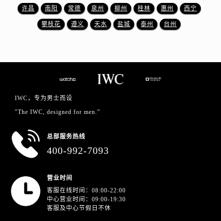
山东省东营市东营区济南路万国售后服务中心（需提前预约）
许昌
南阳
常德
泉州
柳州
桂林
惠州
西宁
山东省济南市历下区经十路11111号华润中心写字楼（万象城）15层1508室万国售后服务中心（需提前预约）
攀枝花
遵义
天水
盐城
泰州
台州
山东省济宁市任城区太白楼路万国售后服务中心（需提前预约）
山东省莱芜市文化南路8号银座商城名表维修一楼名表维修万国售后服务中心（需提前预约）
山东省临沂市兰山区解放路万国售后服务中心（需提前预约）
山东省日照市东港区烟台路万国售后服务中心（需提前预约）
山东省泰安市泰山区财源街道泰山大街万国售后服务中心（需提前预约）
IWC，专为男士而设
山东省威海市环翠区新威海路89号振华商厦一楼名表维修万国售后服务中心（需提前预约）
"The IWC, designed for men.”
山东省潍坊市奎文区东风东街万国售后服务中心（需提前预约）
山东省枣庄市滕州市北辛路与善国路交叉口万国售后服务中心（需提前预约）
总部服务热线
山东省淄博市张店区金晶大道万国售后服务中心（需提前预约）
400-992-7093
上海市黄浦区南京东路299号宏伊国际广场写字楼8层806室万国售后服务中心（需提前预约）
上海市徐汇区虹桥路3号港汇中心2座37层3705室万国售后服务中心（需提前预约）
营业时间
浙江省杭州市上城区钱江路1366号华润大厦A座5层503-5室万国售后服务中心（需提前预约）
客服在线时间：08:00-22:00
浙江省湖州市吴兴区劳动路万国售后服务中心（需提前预约）
中心营业时间：09:00-19:30
客服及中心节假日不休
浙江省嘉兴市南湖区广益路705号嘉兴世界贸易中心A座13层1304室万国售后服务中心（需提前预约）