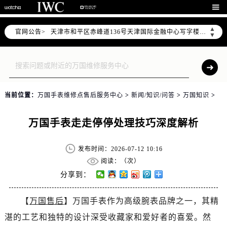
北京市东城区东长安街1号东方广场写字楼W3座6层602室（需提前预约）

北京市朝阳区建国门外大街甲6号华熙国际中心写字楼D座11层1102室（需提前预约）
▲
官网公告>
天津市和平区赤峰道136号天津国际金融中心写字楼26层2603室（需提前预约）
▼
上海市徐汇区虹桥路3号港汇中心写字楼2座37层3705室（需提前预约）
上海市黄浦区南京东路299号宏伊国际广场写字楼8层806室（需提前预约）
南京市秦淮区中山南路1号（新街口）南京中心写字楼22层C1-1室（需提前预约）
常州市新北区龙锦路1590号现代传媒中心写字楼5号楼10层1008室（需提前预约）
当前位置：
万国手表维修点售后服务中心
>
新闻/知识/问答
>
万国知识
>
徐州市鼓楼区淮海东路29号苏宁广场IFC国际金融中心写字楼35层3508室（需提前预约）
扬州市邗江区国展路29号星耀天地写字楼1号楼18层1803室（需提前预约）
万国手表走走停停处理技巧深度解析
盐城市盐都区世纪大道5号盐城金融城写字楼1号楼16层1604室（需提前预约）
泰州市海陵区永定东路399号置地商务中心东塔写字楼（华润万象城）17层1706室（需提前预约）
发布时间：2026-07-12 10:16
宁波市江北区大闸南路500号来福士广场办公楼20层2009室（需提前预约）
阅读：（
次）
杭州市上城区钱江路1366号华润大厦写字楼A座5层503-5室（需提前预约）
分享到：
金华市金东区东市南街777号金华万达广场写字楼4号楼22层2209室（需提前预约）
【
万国售后
】万国手表作为高级腕表品牌之一，其精
绍兴市越城区胜利东路379号世茂天际中心写字楼8层805室（需提前预约）
湛的工艺和独特的设计深受收藏家和爱好者的喜爱。然
嘉兴市南湖区广益路705号嘉兴世界贸易中心写字楼A座13层1304室（需提前预约）