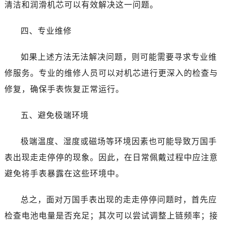
昆明市盘龙区北京路928号同德昆明广场写字楼10层06室（需提前预约）
清洁和润滑机芯可以有效解决这一问题。
石家庄市长安区中山东路39号勒泰中心写字楼B座13层07室（需提前预约）
四、专业维修
西安市碑林区南关正街88号华侨城长安国际中心E座6楼10室（需提前预约）
海口市龙华区金贸东路5号海口华润大厦B座17层1707室（需提前预约）
如果上述方法无法解决问题，则可能需要寻求专业维
唐山市路南区新华东道100号万达广场写字楼A座10层1002室（需提前预约）
修服务。专业的维修人员可以对机芯进行更深入的检查与
台州市椒江区东海大道1800号腾达中心东1幢20楼2002室（需提前预约）
内蒙古自治区呼和浩特市玉泉区大学西街70号华润万象城写字楼（鄂尔多斯大厦）23层2326室（需提前预约）
修复，确保手表恢复正常运行。
甘肃省兰州市七里河区西津西路16号兰州中心写字楼21层2102室（需提前预约）
五、避免极端环境
重庆市解放碑渝中区民权路28号英利国际金融中心写字楼20层01室（需提前预约）
黑龙江省大庆市萨尔图区会战大街万国售后服务中心（需提前预约）
极端温度、湿度或磁场等环境因素也可能导致万国手
黑龙江省鹤岗市向阳区红军路万国售后服务中心（需提前预约）
表出现走走停停的现象。因此，在日常佩戴过程中应注意
黑龙江省黑河市爱辉区中央街万国售后服务中心（需提前预约）
黑龙江省鸡西市鸡冠区红军路万国售后服务中心（需提前预约）
避免将手表暴露在这些环境中。
黑龙江省佳木斯市向阳区长安路万国售后服务中心（需提前预约）
总之，面对万国手表出现的走走停停问题时，首先应
黑龙江省牡丹江市东安区太平路万国售后服务中心（需提前预约）
黑龙江省七台河市桃山区大同街万国售后服务中心（需提前预约）
检查电池电量是否充足；其次可以尝试调整上链频率；接