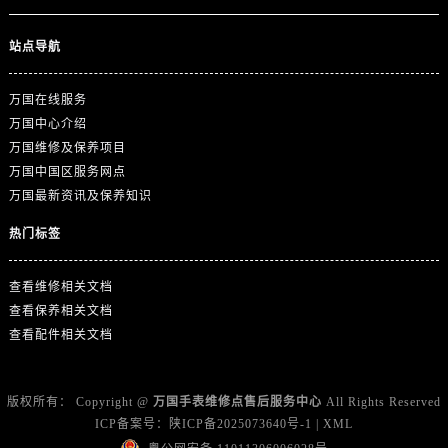
浙江省金华市金东区东市南街777号金华万达广场4号楼22楼2209室万国售后服务中心（需提前预约）
浙江省丽水市莲都区解放街万国售后服务中心（需提前预约）
站点导航
浙江省宁波市江北区大闸南路500号来福士广场办公楼20层2009室万国售后服务中心（需提前预约）
浙江省衢州市柯城区上街万国售后服务中心（需提前预约）
万国在线服务
浙江省绍兴市越城区胜利东路379号世茂天际中心写字楼8层805室万国售后服务中心（需提前预约）
万国中心介绍
浙江省舟山市定海区解放东路万国售后服务中心（需提前预约）
万国维修及保养项目
万国中国区服务网点
澳门特别行政区大堂区议事亭前地（新马路）万国售后服务中心（需提前预约）
万国最新资讯及保养知识
澳门特别行政区风顺堂区南湾大马路万国售后服务中心（需提前预约）
澳门特别行政区花地玛堂区关闸广场万国售后服务中心（需提前预约）
热门标签
澳门特别行政区花王堂区大三巴商圈万国售后服务中心（需提前预约）
查看维修相关文档
澳门特别行政区嘉模堂区官也街万国售后服务中心（需提前预约）
查看保养相关文档
澳门省路氹城市金光大道万国售后服务中心（需提前预约）
查看配件相关文档
澳门特别行政区望德堂区塔石广场万国售后服务中心（需提前预约）
福建省福州市鼓楼区五四路128-1号恒力城写字楼15层03室万国售后服务中心（需提前预约）
福建省厦门市思明区湖滨东路95号万象城华润大厦B座11层1104室万国售后服务中心（需提前预约）
版权所有：
Copyright @
万国手表维修点售后服务中心
All Rights Reserved
ICP备案号：
陕ICP备2025073640号-1
|
XML
广东省潮州市潮安区新风路与潮汕路交汇处万国售后服务中心（需提前预约）