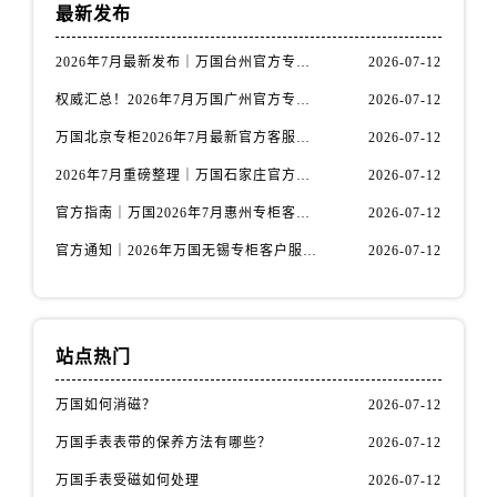
山西省阳泉市郊区平阳东街与新城大道交叉口万国售后服务中心（需提前预约）
最新发布
山西省运城市盐湖区河东街万国售后服务中心（需提前预约）
2026年7月最新发布｜万国台州官方专柜客户服务热线与专柜信息攻略
2026-07-12
山西省长治市潞州区英雄中路万国售后服务中心（需提前预约）
权威汇总！2026年7月万国广州官方专柜客户服务电话及门店名录
2026-07-12
山西省太原市迎泽区迎泽街道解放路15号亨得利名表维修授权店3楼万国售后服务中心（需提前预约）
天津市和平区赤峰道136号天津国际金融中心26层2603室万国售后服务中心（需提前预约）
万国北京专柜2026年7月最新官方客服热线｜门店信息及服务攻略发布
2026-07-12
安徽省安庆市迎江区人民路万国售后服务中心（需提前预约）
2026年7月重磅整理｜万国石家庄官方专柜服务电话&客户服务中心公告
2026-07-12
安徽省蚌埠市蚌山区淮河路万国售后服务中心（需提前预约）
官方指南｜万国2026年7月惠州专柜客户服务热线与门店信息全攻略
2026-07-12
安徽省亳州市谯城区魏武大道万国售后服务中心（需提前预约）
官方通知｜2026年万国无锡专柜客户服务热线全新升级（附7月最新专柜信息汇总）
2026-07-12
安徽省池州市贵池区长江路万国售后服务中心（需提前预约）
安徽省滁州市琅琊区南谯北路万国售后服务中心（需提前预约）
安徽省阜阳市颍州区颍州北路万国售后服务中心（需提前预约）
安徽省淮北市相山区淮海路万国售后服务中心（需提前预约）
站点热门
安徽省淮南市田家庵区国庆中路万国售后服务中心（需提前预约）
万国如何消磁？
2026-07-12
安徽省黄山市屯溪区黄山西路万国售后服务中心（需提前预约）
安徽省六安市金安区解放中路万国售后服务中心（需提前预约）
万国手表表带的保养方法有哪些？
2026-07-12
安徽省马鞍山市雨山区湖南西路万国售后服务中心（需提前预约）
万国手表受磁如何处理
2026-07-12