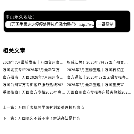
辽宁省丹东市振兴区七经街万国售后服务中心（需提前预约）
辽宁省抚顺市新抚区东一路万国售后服务中心（需提前预约）
本页永久地址：
辽宁省阜新市海州区解放大街万国售后服务中心（需提前预约）
一键复制
辽宁省葫芦岛市连山区中央路万国售后服务中心（需提前预约）
辽宁省锦州市古塔区中央大街万国售后服务中心（需提前预约）
辽宁省辽阳市白塔区新运大街万国售后服务中心（需提前预约）
相关文章
辽宁省盘锦市兴隆台区石油大街万国售后服务中心（需提前预约）
辽宁省铁岭市银州区南马路万国售后服务中心（需提前预约）
2026年7月最新发布｜万国台州官方专柜客户服务热线与专柜信息攻略
权威汇总！2026年7月万国广州官方专柜客户服务电话及门店名录
辽宁省营口市站前区市府路与渤海大街交叉口万国售后服务中心（需提前预约）
万国北京专柜2026年7月最新官方客服热线｜门店信息及服务攻略发布
2026年7月重磅整理｜万国石家庄官方专柜服务电话&客户服务中心公告
辽宁省沈阳市沈河区中街路137号亨得利名表维修授权店1楼万国售后服务中心（需提前预约）
官方指南｜万国2026年7月惠州专柜客户服务热线与门店信息全攻略
官方通知｜2026年万国无锡专柜客户服务热线全新升级（附7月最新专柜信息汇总）
万国台州官方专柜客户服务热线2026年7月最新公告｜专柜信息权威核验
2026年7月最新整理｜万国重庆官方专柜名录+客服电话，门店信息大公开
辽宁省沈阳市沈河区中街路83号亨得利名表维修授权店1楼万国售后服务中心（需提前预约）
重磅核验！万国官方专柜2026年惠州客户服务热线与门店信息（7月最新）
万国台州官方专柜客户服务热线2026年7月最新通告｜专柜信息权威发布
北京市朝阳区建国门外大街甲6号华熙国际中心D座11层1102室万国售后服务中心（需提前预约）
北京市东城区东长安街1号王府井东方广场W3座6层602室万国售后服务中心（需提前预约）
上一篇：
万国手表机芯里面有划痕处理技巧盘点
河北省保定市竞秀区朝阳北大街北国先天下万国售后服务中心（需提前预约）
下一篇：
万国很久不戴不走了解决办法是什么
内蒙古自治区阿拉善盟市左旗土尔扈特大街万国售后服务中心（需提前预约）
内蒙古自治区巴彦淖尔市临河区新华街万国售后服务中心（需提前预约）