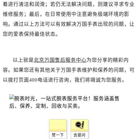
黑龙江省齐齐哈尔市龙沙区龙华路万国售后服务中心（需提前预约）
着进行清洁和润滑；若仍无法解决问题，则建议寻求专业
黑龙江省双鸭山市尖山区新兴大街万国售后服务中心（需提前预约）
维修服务；最后，在日常使用中注意避免极端环境的影
黑龙江省绥化市北林区新华街与康庄路交叉口万国售后服务中心（需提前预约）
响。通过以上方法可以有效解决万国手表出现的问题，让
黑龙江省伊春市伊美区通河路万国售后服务中心（需提前预约）
您的爱表保持最佳状态。
吉林省白城市洮北区明仁南街万国售后服务中心（需提前预约）
吉林省白山市浑江区浑江大街万国售后服务中心（需提前预约）
吉林省吉林市船营区河南街万国售后服务中心（需提前预约）
以上就是
北京万国售后服务中心
为您分享的精彩内
吉林省辽源市龙山区人民大街万国售后服务中心（需提前预约）
容。如果您还有其他关于万国手表维护和保养的问题，可
吉林省梅河口市新华街道梅河大街万国售后服务中心（需提前预约）
以拨打页面400电话进行咨询，我们将竭诚为您服务。
吉林省四平市铁东区紫气大路与南九经街交汇处万国售后服务中心（需提前预约）
吉林省松原市宁江区五环大街万国售后服务中心（需提前预约）
吉林省通化市东昌区环通乡江南大街万国售后服务中心（需提前预约）
吉林省延边市延吉市解放路万国售后服务中心（需提前预约）
辽宁省鞍山市铁东区站前街万国售后服务中心（需提前预约）
辽宁省本溪市平山区胜利路万国售后服务中心（需提前预约）
辽宁省朝阳市双塔区新华路万国售后服务中心（需提前预约）
赞一下
去提问