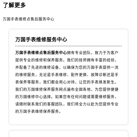
内蒙古自治区包头市青山区幸福路甲3号王府井百货名表维修万国售后服务中心（需提前预约）
了解更多
内蒙古自治区赤峰市红山区哈达街万国售后服务中心（需提前预约）
内蒙古自治区鄂尔多斯市东胜区伊金霍洛街万国售后服务中心（需提前预约）
万国手表维修点售后服务中心
内蒙古自治区呼伦贝尔市海拉尔区中央街万国售后服务中心（需提前预约）
内蒙古自治区通辽市科尔沁区明仁大街万国售后服务中心（需提前预约）
万国手表维修服务中心
内蒙古自治区乌海市海勃湾区人民南路万国售后服务中心（需提前预约）
万国手表维修点售后服务中心
拥有专业团队，致力于为客户
内蒙古自治区乌兰察布市集宁区恩和大街万国售后服务中心（需提前预约）
提供专业的维修和保养服务。我们的技师拥有丰富的经验，
内蒙古自治区锡林郭勒盟市锡林浩特市光明街与额尔敦路交叉口万国售后服务中心（需提前预约）
并配备了先进的维修设备，以确保为您的万国手表提供一流
内蒙古自治区兴安盟市乌兰浩特市兴安大街万国售后服务中心（需提前预约）
的维修服务，无论是手表维修、配件更换、故障诊断还是手
山西省大同市平城区迎宾街万国售后服务中心（需提前预约）
表保养等服务，我们都会用心对待，让您的手表焕发新生。
山西省晋城市城区黄华街万国售后服务中心（需提前预约）
我们的万国维修保养服务网点遍布全国各地，为您提供便捷
山西省晋中市榆次区顺城街万国售后服务中心（需提前预约）
的万国维修中心选择。如果您有任何问题或需要维修服务，
请随时联系我们的客服团队，我们将全力以赴为您提供专业
山西省临汾市尧都区解放路万国售后服务中心（需提前预约）
的万国手表维修保养服务。
山西省吕梁市离石区永宁中路与建设街交叉口万国售后服务中心（需提前预约）
山西省朔州市朔城区怡西路与鄯阳西街交汇处万国售后服务中心（需提前预约）
山西省忻州市忻府区和平东街与七一南路交叉口万国售后服务中心（需提前预约）