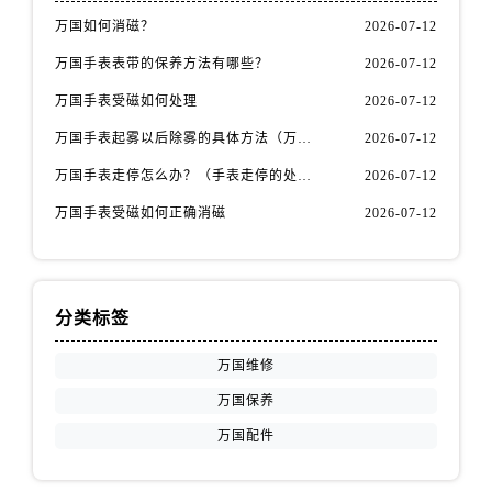
福建省龙岩市新罗区九一南路万国售后服务中心（需提前预约）
万国如何消磁？
2026-07-12
福建省南平市建阳区人民西路万国售后服务中心（需提前预约）
万国手表表带的保养方法有哪些？
2026-07-12
福建省宁德市蕉城区天湖东路万国售后服务中心（需提前预约）
福建省莆田市城厢区霞林街道荔华东大道万国售后服务中心（需提前预约）
万国手表受磁如何处理
2026-07-12
福建省三明市三元区东乾二路万国售后服务中心（需提前预约）
万国手表起雾以后除雾的具体方法（万国手表起雾解决办法）
2026-07-12
福建省漳州市龙文区步港路万国售后服务中心（需提前预约）
万国手表走停怎么办？（手表走停的处理方法）
2026-07-12
江苏省常州市新北区龙锦路1590号现代传媒中心5号楼10层1008室万国售后服务中心（需提前预约）
万国手表受磁如何正确消磁
2026-07-12
江苏省淮安市清江浦区淮海北路万国售后服务中心（需提前预约）
江苏省连云港市海州区通灌北路万国售后服务中心（需提前预约）
江苏省南京市秦淮区中山南路1号南京中心22层22-C1-C3室万国售后服务中心（需提前预约）
江苏省宿迁市宿城区西湖路万国售后服务中心（需提前预约）
分类标签
江苏省泰州市海陵区永定东路399号置地商务中心东塔（华润万象城）17层1706室万国售后服务中心（需提前预约）
万国维修
江苏省徐州市鼓楼区淮海东路29号苏宁广场IFC国际金融中心35层3508室万国售后服务中心（需提前预约）
万国保养
江苏省盐城市盐都区世纪大道5号盐城金融城写字楼1号楼16层1604室万国售后服务中心（需提前预约）
万国配件
江苏省扬州市邗江区国展路29号星耀天地写字楼1号楼18层1803室万国售后服务中心（需提前预约）
江苏省镇江市京口区中山东路万国售后服务中心（需提前预约）