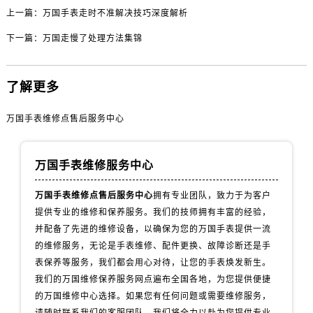
内蒙古自治区通辽市科尔沁区明仁大街万国售后服务中心（需提前预约）
上一篇：
万国手表走时不准解决技巧深度解析
内蒙古自治区乌海市海勃湾区人民南路万国售后服务中心（需提前预约）
下一篇：
万国走慢了处理方法集锦
内蒙古自治区乌兰察布市集宁区恩和大街万国售后服务中心（需提前预约）
内蒙古自治区锡林郭勒盟市锡林浩特市光明街与额尔敦路交叉口万国售后服务中心（需提前预约）
内蒙古自治区兴安盟市乌兰浩特市兴安大街万国售后服务中心（需提前预约）
了解更多
山西省大同市平城区迎宾街万国售后服务中心（需提前预约）
万国手表维修点售后服务中心
山西省晋城市城区黄华街万国售后服务中心（需提前预约）
山西省晋中市榆次区顺城街万国售后服务中心（需提前预约）
山西省临汾市尧都区解放路万国售后服务中心（需提前预约）
万国手表维修服务中心
山西省吕梁市离石区永宁中路与建设街交叉口万国售后服务中心（需提前预约）
万国手表维修点售后服务中心
拥有专业团队，致力于为客户
山西省朔州市朔城区怡西路与鄯阳西街交汇处万国售后服务中心（需提前预约）
提供专业的维修和保养服务。我们的技师拥有丰富的经验，
山西省忻州市忻府区和平东街与七一南路交叉口万国售后服务中心（需提前预约）
并配备了先进的维修设备，以确保为您的万国手表提供一流
山西省阳泉市郊区平阳东街与新城大道交叉口万国售后服务中心（需提前预约）
的维修服务，无论是手表维修、配件更换、故障诊断还是手
山西省运城市盐湖区河东街万国售后服务中心（需提前预约）
表保养等服务，我们都会用心对待，让您的手表焕发新生。
山西省长治市潞州区英雄中路万国售后服务中心（需提前预约）
我们的万国维修保养服务网点遍布全国各地，为您提供便捷
的万国维修中心选择。如果您有任何问题或需要维修服务，
山西省太原市迎泽区迎泽街道解放路15号亨得利名表维修授权店3楼万国售后服务中心（需提前预约）