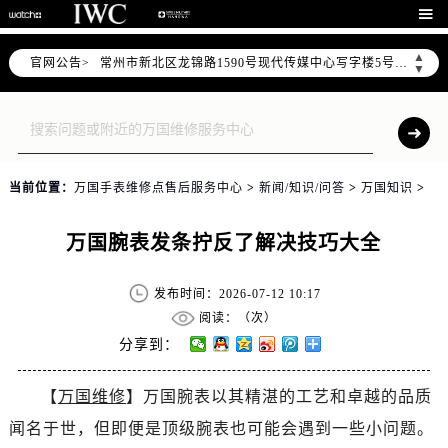
上海市黄浦区南京东路299号宏伊国际广场写字楼8层806室（需提前预约）

南京市秦淮区中山南路1号（新街口）南京中心写字楼22层C1-1室（需提前预约）
▲
官网公告>
常州市新北区龙锦路1590号现代传媒中心写字楼5号楼10层1008室（需提前预约）
▼
徐州市鼓楼区淮海东路29号苏宁广场IFC国际金融中心写字楼35层3508室（需提前预约）
扬州市邗江区国展路29号星耀天地写字楼1号楼18层1803室（需提前预约）
盐城市盐都区世纪大道5号盐城金融城写字楼1号楼16层1604室（需提前预约）
泰州市海陵区永定东路399号置地商务中心东塔写字楼（华润万象城）17层1706室（需提前预约）
当前位置：
万国手表维修点售后服务中心
>
新闻/知识/问答
>
万国知识
>
宁波市江北区大闸南路500号来福士广场办公楼20层2009室（需提前预约）
杭州市上城区钱江路1366号华润大厦写字楼A座5层503-5室（需提前预约）
万国腕表发条拧反了解决技巧大全
金华市金东区东市南街777号金华万达广场写字楼4号楼22层2209室（需提前预约）
绍兴市越城区胜利东路379号世茂天际中心写字楼8层805室（需提前预约）
发布时间：2026-07-12 10:17
嘉兴市南湖区广益路705号嘉兴世界贸易中心写字楼A座13层1304室（需提前预约）
阅读：（
次）
南昌市红谷滩新区红谷中大道998号绿地双子塔（中央广场）A1座办公楼14层07室（需提前预约）
分享到：
济南市历下区经十路11111号华润中心写字楼（万象城）15层1508室（需提前预约）
【
万国维修
】万国腕表以其精湛的工艺和卓越的品质
广州市天河区天河路230号万菱汇国际中心写字楼A塔7层704室（需提前预约）
闻名于世，但即便是顶级腕表也可能会遇到一些小问题。
广州市越秀区环市东路371-375号世界贸易中心大厦南塔写字楼15层07室（需提前预约）