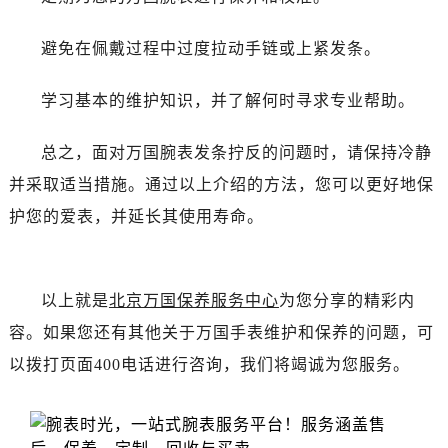
吉林省白城市洮北区明仁南街万国售后服务中心（需提前预约）
吉林省白山市浑江区浑江大街万国售后服务中心（需提前预约）
避免在佩戴过程中过度拉动手链或上紧发条。
吉林省吉林市船营区河南街万国售后服务中心（需提前预约）
吉林省辽源市龙山区人民大街万国售后服务中心（需提前预约）
学习基本的维护知识，并了解何时寻求专业帮助。
吉林省梅河口市新华街道梅河大街万国售后服务中心（需提前预约）
吉林省四平市铁东区紫气大路与南九经街交汇处万国售后服务中心（需提前预约）
总之，面对万国腕表发条拧反的问题时，请保持冷静
吉林省松原市宁江区五环大街万国售后服务中心（需提前预约）
并采取适当措施。通过以上介绍的方法，您可以更好地保
吉林省通化市东昌区环通乡江南大街万国售后服务中心（需提前预约）
护您的爱表，并延长其使用寿命。
吉林省延边市延吉市解放路万国售后服务中心（需提前预约）
辽宁省鞍山市铁东区站前街万国售后服务中心（需提前预约）
辽宁省本溪市平山区胜利路万国售后服务中心（需提前预约）
以上就是
北京万国保养服务中心
为您分享的精彩内
辽宁省朝阳市双塔区新华路万国售后服务中心（需提前预约）
容。如果您还有其他关于万国手表维护和保养的问题，可
辽宁省丹东市振兴区七经街万国售后服务中心（需提前预约）
以拨打页面400电话进行咨询，我们将竭诚为您服务。
辽宁省抚顺市新抚区东一路万国售后服务中心（需提前预约）
辽宁省阜新市海州区解放大街万国售后服务中心（需提前预约）
辽宁省葫芦岛市连山区中央路万国售后服务中心（需提前预约）