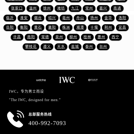
山东省临沂市兰山区解放路万国售后服务中心（需提前预约）
张家口
温州
徐州
潍坊
九江
常州
嘉兴
南通
山东省日照市东港区烟台路万国售后服务中心（需提前预约）
临沂
淮安
烟台
绍兴
亳州
舟山
扬州
金华
洛阳
山东省泰安市泰山区财源街道泰山大街万国售后服务中心（需提前预约）
山东省威海市环翠区新威海路89号振华商厦一楼名表维修万国售后服务中心（需提前预约）
岳阳
衡阳
黄石
襄阳
株洲
湘潭
十堰
荆州
宜昌
山东省潍坊市奎文区东风东街万国售后服务中心（需提前预约）
许昌
南阳
常德
泉州
柳州
桂林
惠州
西宁
山东省枣庄市滕州市北辛路与善国路交叉口万国售后服务中心（需提前预约）
攀枝花
遵义
天水
盐城
泰州
台州
山东省淄博市张店区金晶大道万国售后服务中心（需提前预约）
上海市黄浦区南京东路299号宏伊国际广场写字楼8层806室万国售后服务中心（需提前预约）
上海市徐汇区虹桥路3号港汇中心2座37层3705室万国售后服务中心（需提前预约）
浙江省杭州市上城区钱江路1366号华润大厦A座5层503-5室万国售后服务中心（需提前预约）
浙江省湖州市吴兴区劳动路万国售后服务中心（需提前预约）
IWC，专为男士而设
浙江省嘉兴市南湖区广益路705号嘉兴世界贸易中心A座13层1304室万国售后服务中心（需提前预约）
"The IWC, designed for men.”
浙江省金华市金东区东市南街777号金华万达广场4号楼22楼2209室万国售后服务中心（需提前预约）
浙江省丽水市莲都区解放街万国售后服务中心（需提前预约）
总部服务热线
浙江省宁波市江北区大闸南路500号来福士广场办公楼20层2009室万国售后服务中心（需提前预约）
400-992-7093
浙江省衢州市柯城区上街万国售后服务中心（需提前预约）