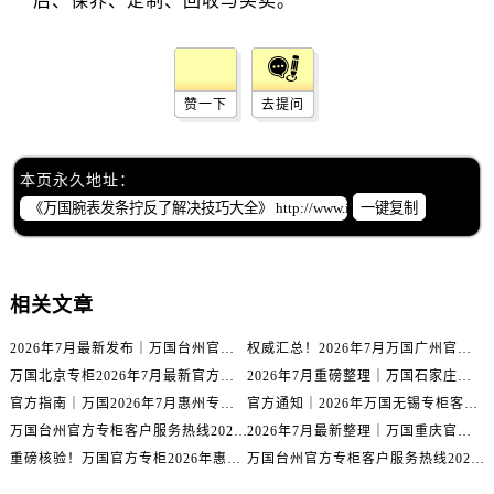
辽宁省锦州市古塔区中央大街万国售后服务中心（需提前预约）
辽宁省辽阳市白塔区新运大街万国售后服务中心（需提前预约）
辽宁省盘锦市兴隆台区石油大街万国售后服务中心（需提前预约）
辽宁省铁岭市银州区南马路万国售后服务中心（需提前预约）
赞一下
去提问
辽宁省营口市站前区市府路与渤海大街交叉口万国售后服务中心（需提前预约）
辽宁省沈阳市沈河区中街路137号亨得利名表维修授权店1楼万国售后服务中心（需提前预约）
本页永久地址：
辽宁省沈阳市沈河区中街路83号亨得利名表维修授权店1楼万国售后服务中心（需提前预约）
一键复制
北京市朝阳区建国门外大街甲6号华熙国际中心D座11层1102室万国售后服务中心（需提前预约）
北京市东城区东长安街1号王府井东方广场W3座6层602室万国售后服务中心（需提前预约）
河北省保定市竞秀区朝阳北大街北国先天下万国售后服务中心（需提前预约）
相关文章
内蒙古自治区阿拉善盟市左旗土尔扈特大街万国售后服务中心（需提前预约）
内蒙古自治区巴彦淖尔市临河区新华街万国售后服务中心（需提前预约）
2026年7月最新发布｜万国台州官方专柜客户服务热线与专柜信息攻略
权威汇总！2026年7月万国广州官方专柜客户服务电话及门店名录
万国北京专柜2026年7月最新官方客服热线｜门店信息及服务攻略发布
2026年7月重磅整理｜万国石家庄官方专柜服务电话&客户服务中心公告
内蒙古自治区包头市青山区幸福路甲3号王府井百货名表维修万国售后服务中心（需提前预约）
官方指南｜万国2026年7月惠州专柜客户服务热线与门店信息全攻略
官方通知｜2026年万国无锡专柜客户服务热线全新升级（附7月最新专柜信息汇总）
内蒙古自治区赤峰市红山区哈达街万国售后服务中心（需提前预约）
万国台州官方专柜客户服务热线2026年7月最新公告｜专柜信息权威核验
2026年7月最新整理｜万国重庆官方专柜名录+客服电话，门店信息大公开
内蒙古自治区鄂尔多斯市东胜区伊金霍洛街万国售后服务中心（需提前预约）
重磅核验！万国官方专柜2026年惠州客户服务热线与门店信息（7月最新）
万国台州官方专柜客户服务热线2026年7月最新通告｜专柜信息权威发布
内蒙古自治区呼伦贝尔市海拉尔区中央街万国售后服务中心（需提前预约）