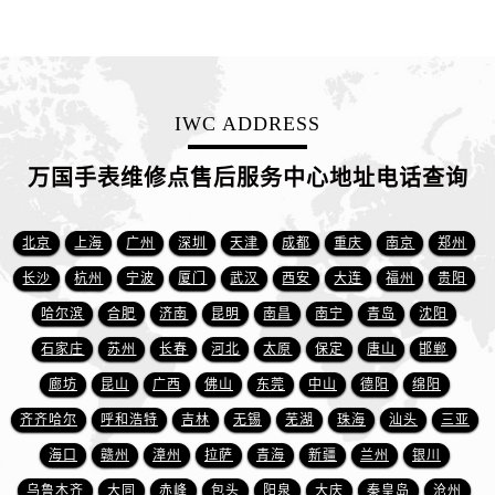
江西省抚州市临川区赣东大道万国售后服务中心（需提前预约）
江西省赣州市章贡区文清路万国售后服务中心（需提前预约）
江西省吉安市吉州区井冈山大道万国售后服务中心（需提前预约）
江西省景德镇市珠山区珠山中路万国售后服务中心（需提前预约）
IWC ADDRESS
江西省九江市浔阳区浔阳路万国售后服务中心（需提前预约）
江西省南昌市红谷滩新区红谷中大道998号绿地双子塔（中央广场）A1座办公楼14层1407室万国售后服务中心（需提前预约）
万国手表维修点售后服务中心地址电话查询
江西省萍乡市安源区萍安北大道与康庄路交叉口万国售后服务中心（需提前预约）
江西省上饶市信州区滨江西路万国售后服务中心（需提前预约）
北京
上海
广州
深圳
天津
成都
重庆
南京
郑州
江西省新余市渝水区北湖西路万国售后服务中心（需提前预约）
长沙
杭州
宁波
厦门
武汉
西安
大连
福州
贵阳
江西省宜春市袁州区中山中路万国售后服务中心（需提前预约）
哈尔滨
合肥
济南
昆明
南昌
南宁
青岛
沈阳
江西省鹰潭市月湖区胜利东路万国售后服务中心（需提前预约）
山东省德州市德城区东风中路万国售后服务中心（需提前预约）
石家庄
苏州
长春
河北
太原
保定
唐山
邯郸
山东省东营市东营区济南路万国售后服务中心（需提前预约）
廊坊
昆山
广西
佛山
东莞
中山
德阳
绵阳
山东省济南市历下区经十路11111号华润中心写字楼（万象城）15层1508室万国售后服务中心（需提前预约）
齐齐哈尔
呼和浩特
吉林
无锡
芜湖
珠海
汕头
三亚
山东省济宁市任城区太白楼路万国售后服务中心（需提前预约）
海口
赣州
漳州
拉萨
青海
新疆
兰州
银川
山东省莱芜市文化南路8号银座商城名表维修一楼名表维修万国售后服务中心（需提前预约）
乌鲁木齐
大同
赤峰
包头
阳泉
大庆
秦皇岛
沧州