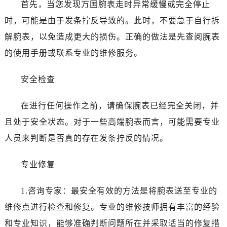
东莞市东城街道鸿福东路1号民盈国贸中心T1写字楼9层907室（需提前预约）
首先，当您发现万国腕表走时异常缓慢或完全停止
无锡市梁溪区人民中路139号恒隆广场写字楼1座11层1104室（需提前预约）
时，可能是由于发条拧反导致的。此时，不要急于自行拆
南通市崇川区工农路57号圆融广场写字楼16层1603室（需提前预约）
解腕表，以免造成更大的损伤。正确的做法是先查阅腕表
苏州市苏州工业园区星港街199号苏州中心办公楼C座22层08室（需提前预约）
的使用手册或联系专业的维修服务。
武汉市江汉区解放大道686号世界贸易大厦38层09室（需提前预约）
南宁市青秀区金湖路59号地王大厦12楼1224室（需提前预约）
安全检查
合肥市蜀山区潜山路111号万象城华润大厦B座12楼03室（需提前预约）
泉州市丰泽区宝洲路729号浦西万达中心写字楼A座7楼709室（需提前预约）
在进行任何操作之前，请确保腕表已经完全关闭，并
青岛市南区山东路6号华润大厦B座22层04室（需提前预约）
且处于安全状态。对于一些高端腕表而言，可能需要专业
烟台市芝罘区胜利路139号万达金融中心A座907室（需提前预约）
人员来判断是否真的存在发条拧反的情况。
长春市朝阳区西安大路727号中银大厦A座(旺进大厦)18层09室（需提前预约）
贵阳市南明区都司高架桥路33号亨特国际金融中心14楼14D（需提前预约）
专业修复
昆明市盘龙区北京路928号同德昆明广场写字楼10层06室（需提前预约）
石家庄市长安区中山东路39号勒泰中心写字楼B座13层07室（需提前预约）
1.咨询专家：最安全有效的方法是将腕表送至专业的
西安市碑林区南关正街88号华侨城长安国际中心E座6楼10室（需提前预约）
维修点进行检查和修复。专业的维修技师拥有丰富的经验
海口市龙华区金贸东路5号海口华润大厦B座17层1707室（需提前预约）
和专业知识，能够准确判断问题所在并采取适当的修复措