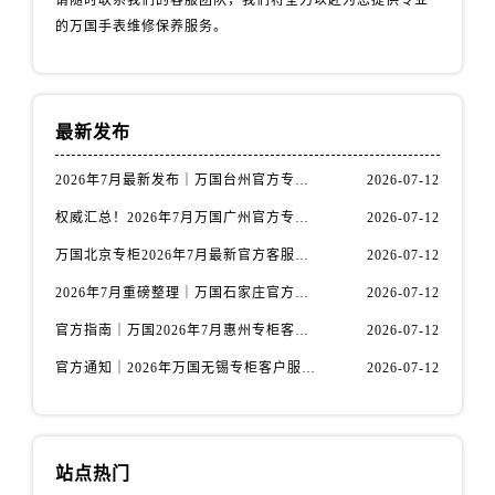
请随时联系我们的客服团队，我们将全力以赴为您提供专业
天津市和平区赤峰道136号天津国际金融中心26层2603室万国售后服务中心（需提前预约）
的万国手表维修保养服务。
安徽省安庆市迎江区人民路万国售后服务中心（需提前预约）
安徽省蚌埠市蚌山区淮河路万国售后服务中心（需提前预约）
安徽省亳州市谯城区魏武大道万国售后服务中心（需提前预约）
最新发布
安徽省池州市贵池区长江路万国售后服务中心（需提前预约）
安徽省滁州市琅琊区南谯北路万国售后服务中心（需提前预约）
2026年7月最新发布｜万国台州官方专柜客户服务热线与专柜信息攻略
2026-07-12
安徽省阜阳市颍州区颍州北路万国售后服务中心（需提前预约）
权威汇总！2026年7月万国广州官方专柜客户服务电话及门店名录
2026-07-12
安徽省淮北市相山区淮海路万国售后服务中心（需提前预约）
安徽省淮南市田家庵区国庆中路万国售后服务中心（需提前预约）
万国北京专柜2026年7月最新官方客服热线｜门店信息及服务攻略发布
2026-07-12
安徽省黄山市屯溪区黄山西路万国售后服务中心（需提前预约）
2026年7月重磅整理｜万国石家庄官方专柜服务电话&客户服务中心公告
2026-07-12
安徽省六安市金安区解放中路万国售后服务中心（需提前预约）
官方指南｜万国2026年7月惠州专柜客户服务热线与门店信息全攻略
2026-07-12
安徽省马鞍山市雨山区湖南西路万国售后服务中心（需提前预约）
官方通知｜2026年万国无锡专柜客户服务热线全新升级（附7月最新专柜信息汇总）
2026-07-12
安徽省宿州市埇桥区人民中路万国售后服务中心（需提前预约）
安徽省铜陵市铜官区石城大道万国售后服务中心（需提前预约）
安徽省芜湖市镜湖区中山路步行街万国售后服务中心（需提前预约）
安徽省宣城市宣州区叠嶂西路万国售后服务中心（需提前预约）
站点热门