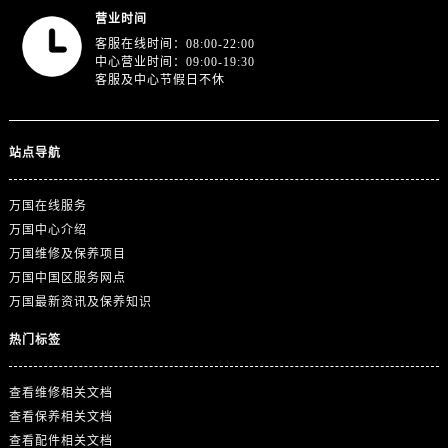
浙江省绍兴市越城区胜利东路379号世茂天际中心写字楼8层805室万国售后服务中心（需提前预约）
营业时间
浙江省舟山市定海区解放东路万国售后服务中心（需提前预约）
客服在线时间：08:00-22:00
中心营业时间：09:00-19:30
澳门特别行政区大堂区议事亭前地（新马路）万国售后服务中心（需提前预约）
客服及中心节假日不休
澳门特别行政区风顺堂区南湾大马路万国售后服务中心（需提前预约）
澳门特别行政区花地玛堂区关闸广场万国售后服务中心（需提前预约）
澳门特别行政区花王堂区大三巴商圈万国售后服务中心（需提前预约）
站点导航
澳门特别行政区嘉模堂区官也街万国售后服务中心（需提前预约）
澳门省路氹城市金光大道万国售后服务中心（需提前预约）
万国在线服务
万国中心介绍
澳门特别行政区望德堂区塔石广场万国售后服务中心（需提前预约）
万国维修及保养项目
福建省福州市鼓楼区五四路128-1号恒力城写字楼15层03室万国售后服务中心（需提前预约）
万国中国区服务网点
福建省厦门市思明区湖滨东路95号万象城华润大厦B座11层1104室万国售后服务中心（需提前预约）
万国最新资讯及保养知识
广东省潮州市潮安区新风路与潮汕路交汇处万国售后服务中心（需提前预约）
热门标签
广东省广州市天河区天河路230号万菱汇国际中心A塔7层704室万国售后服务中心（需提前预约）
广东省广州市越秀区环市东路371-375号世界贸易中心大厦南塔15层1507室万国售后服务中心（需提前预约）
查看维修相关文档
广东省河源市源城区越王大道万国售后服务中心（需提前预约）
查看保养相关文档
广东省惠州市惠城区江北文昌一路7号华贸大厦1座30层3005室万国售后服务中心（需提前预约）
查看配件相关文档