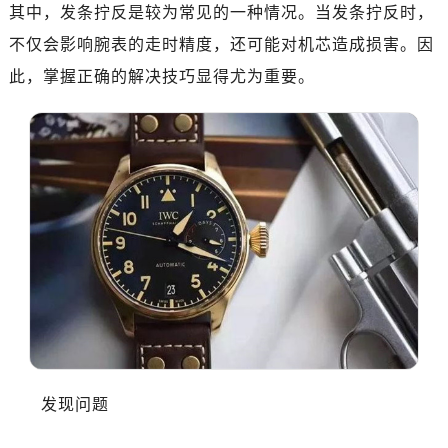
深圳市罗湖区深南东路5001号华润大厦写字楼17层1701室（需提前预约）
其中，发条拧反是较为常见的一种情况。当发条拧反时，
惠州市惠城区江北文昌一路7号华贸大厦写字楼1座30层05室（需提前预约）
不仅会影响腕表的走时精度，还可能对机芯造成损害。因
厦门市思明区湖滨东路95号华润大厦写字楼B座11层1104室（需提前预约）
此，掌握正确的解决技巧显得尤为重要。
福州市鼓楼区五四路128-1号恒力城写字楼15层03室（需提前预约）
成都市锦江区人民东路6号SAC东原中心写字楼24层2406B室（需提前预约）
重庆市江北区观音桥步行街2号融恒时代广场写字楼9层902室（需提前预约）
长沙市芙蓉区定王台街道建湘路393号世茂环球金融中心写字楼（芙蓉广场）10层13室（需提前预约）
郑州市二七区铭功路10号华润大厦写字楼29层2905室（需提前预约）
太原市迎泽区解放路15号亨得利名表服务中心（品牌授权店）3层整层（需提前预约）
沈阳市沈河区中街路137号亨得利名表服务中心（品牌授权店）1层整层（需提前预约）
沈阳市沈河区中街路83号亨得利名表服务中心（品牌授权店）1层整层（需提前预约）
乌鲁木齐市天山区红山路26号时代广场（CCMALL）C座17层17-B（需提前预约）
温州市鹿城区锦绣路1067号置信广场10层1015室（需提前预约）
哈尔滨市道里区友谊西路600号富力中心T2座写字楼29层03室（需提前预约）
大连市中山区人民路15号国际金融大厦7层G室（需提前预约）
发现问题
佛山市禅城区季华五路57号万科金融中心C座12层1205室（需提前预约）