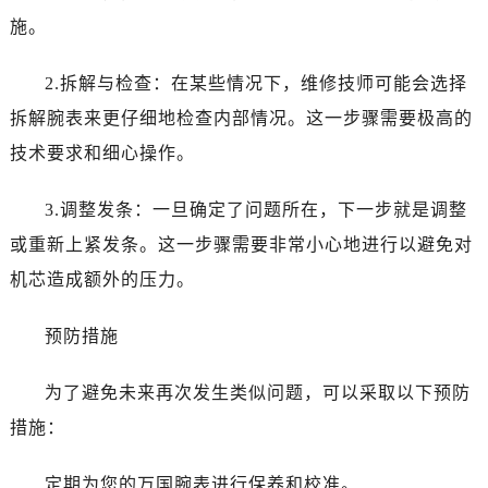
唐山市路南区新华东道100号万达广场写字楼A座10层1002室（需提前预约）
施。
台州市椒江区东海大道1800号腾达中心东1幢20楼2002室（需提前预约）
内蒙古自治区呼和浩特市玉泉区大学西街70号华润万象城写字楼（鄂尔多斯大厦）23层2326室（需提前预约）
2.拆解与检查：在某些情况下，维修技师可能会选择
甘肃省兰州市七里河区西津西路16号兰州中心写字楼21层2102室（需提前预约）
拆解腕表来更仔细地检查内部情况。这一步骤需要极高的
重庆市解放碑渝中区民权路28号英利国际金融中心写字楼20层01室（需提前预约）
技术要求和细心操作。
黑龙江省大庆市萨尔图区会战大街万国售后服务中心（需提前预约）
黑龙江省鹤岗市向阳区红军路万国售后服务中心（需提前预约）
3.调整发条：一旦确定了问题所在，下一步就是调整
黑龙江省黑河市爱辉区中央街万国售后服务中心（需提前预约）
或重新上紧发条。这一步骤需要非常小心地进行以避免对
黑龙江省鸡西市鸡冠区红军路万国售后服务中心（需提前预约）
机芯造成额外的压力。
黑龙江省佳木斯市向阳区长安路万国售后服务中心（需提前预约）
黑龙江省牡丹江市东安区太平路万国售后服务中心（需提前预约）
预防措施
黑龙江省七台河市桃山区大同街万国售后服务中心（需提前预约）
黑龙江省齐齐哈尔市龙沙区龙华路万国售后服务中心（需提前预约）
为了避免未来再次发生类似问题，可以采取以下预防
黑龙江省双鸭山市尖山区新兴大街万国售后服务中心（需提前预约）
措施：
黑龙江省绥化市北林区新华街与康庄路交叉口万国售后服务中心（需提前预约）
黑龙江省伊春市伊美区通河路万国售后服务中心（需提前预约）
定期为您的万国腕表进行保养和校准。