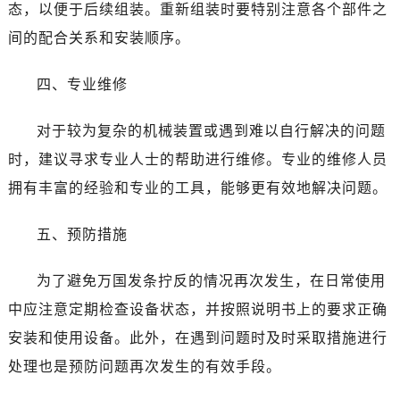
昆明市盘龙区北京路928号同德昆明广场写字楼10层06室（需提前预约）
态，以便于后续组装。重新组装时要特别注意各个部件之
石家庄市长安区中山东路39号勒泰中心写字楼B座13层07室（需提前预约）
间的配合关系和安装顺序。
西安市碑林区南关正街88号华侨城长安国际中心E座6楼10室（需提前预约）
海口市龙华区金贸东路5号海口华润大厦B座17层1707室（需提前预约）
四、专业维修
唐山市路南区新华东道100号万达广场写字楼A座10层1002室（需提前预约）
对于较为复杂的机械装置或遇到难以自行解决的问题
台州市椒江区东海大道1800号腾达中心东1幢20楼2002室（需提前预约）
内蒙古自治区呼和浩特市玉泉区大学西街70号华润万象城写字楼（鄂尔多斯大厦）23层2326室（需提前预约）
时，建议寻求专业人士的帮助进行维修。专业的维修人员
甘肃省兰州市七里河区西津西路16号兰州中心写字楼21层2102室（需提前预约）
拥有丰富的经验和专业的工具，能够更有效地解决问题。
重庆市解放碑渝中区民权路28号英利国际金融中心写字楼20层01室（需提前预约）
黑龙江省大庆市萨尔图区会战大街万国售后服务中心（需提前预约）
五、预防措施
黑龙江省鹤岗市向阳区红军路万国售后服务中心（需提前预约）
为了避免万国发条拧反的情况再次发生，在日常使用
黑龙江省黑河市爱辉区中央街万国售后服务中心（需提前预约）
黑龙江省鸡西市鸡冠区红军路万国售后服务中心（需提前预约）
中应注意定期检查设备状态，并按照说明书上的要求正确
黑龙江省佳木斯市向阳区长安路万国售后服务中心（需提前预约）
安装和使用设备。此外，在遇到问题时及时采取措施进行
黑龙江省牡丹江市东安区太平路万国售后服务中心（需提前预约）
处理也是预防问题再次发生的有效手段。
黑龙江省七台河市桃山区大同街万国售后服务中心（需提前预约）