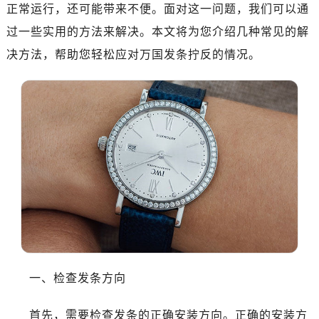
南昌市红谷滩新区红谷中大道998号绿地双子塔（中央广场）A1座办公楼14层07室（需提前预约）
正常运行，还可能带来不便。面对这一问题，我们可以通
济南市历下区经十路11111号华润中心写字楼（万象城）15层1508室（需提前预约）
过一些实用的方法来解决。本文将为您介绍几种常见的解
广州市天河区天河路230号万菱汇国际中心写字楼A塔7层704室（需提前预约）
决方法，帮助您轻松应对万国发条拧反的情况。
广州市越秀区环市东路371-375号世界贸易中心大厦南塔写字楼15层07室（需提前预约）
深圳市罗湖区深南东路5001号华润大厦写字楼17层1701室（需提前预约）
惠州市惠城区江北文昌一路7号华贸大厦写字楼1座30层05室（需提前预约）
厦门市思明区湖滨东路95号华润大厦写字楼B座11层1104室（需提前预约）
福州市鼓楼区五四路128-1号恒力城写字楼15层03室（需提前预约）
成都市锦江区人民东路6号SAC东原中心写字楼24层2406B室（需提前预约）
重庆市江北区观音桥步行街2号融恒时代广场写字楼9层902室（需提前预约）
长沙市芙蓉区定王台街道建湘路393号世茂环球金融中心写字楼（芙蓉广场）10层13室（需提前预约）
郑州市二七区铭功路10号华润大厦写字楼29层2905室（需提前预约）
太原市迎泽区解放路15号亨得利名表服务中心（品牌授权店）3层整层（需提前预约）
沈阳市沈河区中街路137号亨得利名表服务中心（品牌授权店）1层整层（需提前预约）
一、检查发条方向
沈阳市沈河区中街路83号亨得利名表服务中心（品牌授权店）1层整层（需提前预约）
乌鲁木齐市天山区红山路26号时代广场（CCMALL）C座17层17-B（需提前预约）
首先，需要检查发条的正确安装方向。正确的安装方