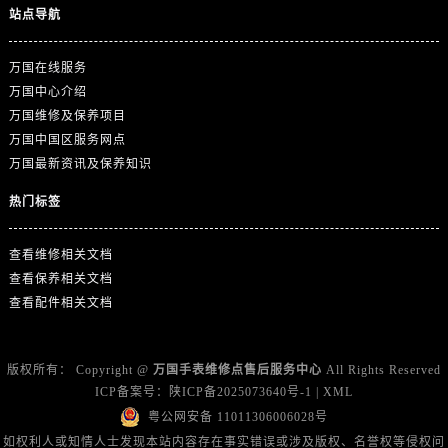
浙江省金华市金东区东市南街777号金华万达广场4号楼22楼2209室万国售后服务中心（需提前预约）
站点导航
浙江省丽水市莲都区解放街万国售后服务中心（需提前预约）
浙江省宁波市江北区大闸南路500号来福士广场办公楼20层2009室万国售后服务中心（需提前预约）
万国在线服务
浙江省衢州市柯城区上街万国售后服务中心（需提前预约）
万国中心介绍
万国维修及保养项目
浙江省绍兴市越城区胜利东路379号世茂天际中心写字楼8层805室万国售后服务中心（需提前预约）
万国中国区服务网点
浙江省舟山市定海区解放东路万国售后服务中心（需提前预约）
万国最新资讯及保养知识
澳门特别行政区大堂区议事亭前地（新马路）万国售后服务中心（需提前预约）
热门标签
澳门特别行政区风顺堂区南湾大马路万国售后服务中心（需提前预约）
澳门特别行政区花地玛堂区关闸广场万国售后服务中心（需提前预约）
查看维修相关文档
澳门特别行政区花王堂区大三巴商圈万国售后服务中心（需提前预约）
查看保养相关文档
澳门特别行政区嘉模堂区官也街万国售后服务中心（需提前预约）
查看配件相关文档
澳门省路氹城市金光大道万国售后服务中心（需提前预约）
澳门特别行政区望德堂区塔石广场万国售后服务中心（需提前预约）
版权所有：
Copyright @
万国手表维修点售后服务中心
All Rights Reserved
福建省福州市鼓楼区五四路128-1号恒力城写字楼15层03室万国售后服务中心（需提前预约）
ICP备案号：
陕ICP备2025073640号-1
|
XML
福建省厦门市思明区湖滨东路95号万象城华润大厦B座11层1104室万国售后服务中心（需提前预约）
粤公网安备 11011306006028号
广东省潮州市潮安区新风路与潮汕路交汇处万国售后服务中心（需提前预约）
如权利人或知情人士发现本站内容存在事实错误或涉及版权、名誉权等侵权问