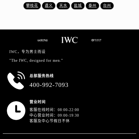
山东省东营市东营区济南路万国售后服务中心（需提前预约）
攀枝花
遵义
天水
盐城
泰州
台州
山东省济南市历下区经十路11111号华润中心写字楼（万象城）15层1508室万国售后服务中心（需提前预约）
山东省济宁市任城区太白楼路万国售后服务中心（需提前预约）
山东省莱芜市文化南路8号银座商城名表维修一楼名表维修万国售后服务中心（需提前预约）
山东省临沂市兰山区解放路万国售后服务中心（需提前预约）
山东省日照市东港区烟台路万国售后服务中心（需提前预约）
IWC，专为男士而设
山东省泰安市泰山区财源街道泰山大街万国售后服务中心（需提前预约）
"The IWC, designed for men.”
山东省威海市环翠区新威海路89号振华商厦一楼名表维修万国售后服务中心（需提前预约）
山东省潍坊市奎文区东风东街万国售后服务中心（需提前预约）
总部服务热线
山东省枣庄市滕州市北辛路与善国路交叉口万国售后服务中心（需提前预约）
400-992-7093
山东省淄博市张店区金晶大道万国售后服务中心（需提前预约）
上海市黄浦区南京东路299号宏伊国际广场写字楼8层806室万国售后服务中心（需提前预约）
营业时间
上海市徐汇区虹桥路3号港汇中心2座37层3705室万国售后服务中心（需提前预约）
客服在线时间：08:00-22:00
浙江省杭州市上城区钱江路1366号华润大厦A座5层503-5室万国售后服务中心（需提前预约）
中心营业时间：09:00-19:30
客服及中心节假日不休
浙江省湖州市吴兴区劳动路万国售后服务中心（需提前预约）
浙江省嘉兴市南湖区广益路705号嘉兴世界贸易中心A座13层1304室万国售后服务中心（需提前预约）