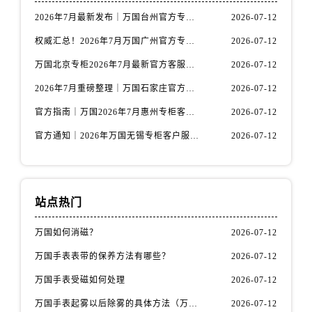
山西省阳泉市郊区平阳东街与新城大道交叉口万国售后服务中心（需提前预约）
2026年7月最新发布｜万国台州官方专柜客户服务热线与专柜信息攻略
2026-07-12
山西省运城市盐湖区河东街万国售后服务中心（需提前预约）
权威汇总！2026年7月万国广州官方专柜客户服务电话及门店名录
2026-07-12
山西省长治市潞州区英雄中路万国售后服务中心（需提前预约）
山西省太原市迎泽区迎泽街道解放路15号亨得利名表维修授权店3楼万国售后服务中心（需提前预约）
万国北京专柜2026年7月最新官方客服热线｜门店信息及服务攻略发布
2026-07-12
天津市和平区赤峰道136号天津国际金融中心26层2603室万国售后服务中心（需提前预约）
2026年7月重磅整理｜万国石家庄官方专柜服务电话&客户服务中心公告
2026-07-12
安徽省安庆市迎江区人民路万国售后服务中心（需提前预约）
官方指南｜万国2026年7月惠州专柜客户服务热线与门店信息全攻略
2026-07-12
安徽省蚌埠市蚌山区淮河路万国售后服务中心（需提前预约）
官方通知｜2026年万国无锡专柜客户服务热线全新升级（附7月最新专柜信息汇总）
2026-07-12
安徽省亳州市谯城区魏武大道万国售后服务中心（需提前预约）
安徽省池州市贵池区长江路万国售后服务中心（需提前预约）
安徽省滁州市琅琊区南谯北路万国售后服务中心（需提前预约）
安徽省阜阳市颍州区颍州北路万国售后服务中心（需提前预约）
站点热门
安徽省淮北市相山区淮海路万国售后服务中心（需提前预约）
万国如何消磁？
2026-07-12
安徽省淮南市田家庵区国庆中路万国售后服务中心（需提前预约）
万国手表表带的保养方法有哪些？
2026-07-12
安徽省黄山市屯溪区黄山西路万国售后服务中心（需提前预约）
安徽省六安市金安区解放中路万国售后服务中心（需提前预约）
万国手表受磁如何处理
2026-07-12
安徽省马鞍山市雨山区湖南西路万国售后服务中心（需提前预约）
万国手表起雾以后除雾的具体方法（万国手表起雾解决办法）
2026-07-12