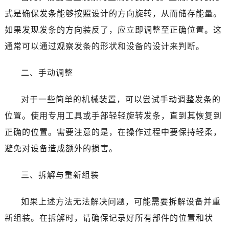
温州市鹿城区锦绣路1067号置信广场10层1015室（需提前预约）
式是确保发条能够按照设计的方向旋转，从而储存能量。
哈尔滨市道里区友谊西路600号富力中心T2座写字楼29层03室（需提前预约）
如果发现发条的方向装反了，应立即调整至正确位置。这
大连市中山区人民路15号国际金融大厦7层G室（需提前预约）
通常可以通过观察发条的形状和设备的设计来判断。
佛山市禅城区季华五路57号万科金融中心C座12层1205室（需提前预约）
东莞市东城街道鸿福东路1号民盈国贸中心T1写字楼9层907室（需提前预约）
二、手动调整
无锡市梁溪区人民中路139号恒隆广场写字楼1座11层1104室（需提前预约）
南通市崇川区工农路57号圆融广场写字楼16层1603室（需提前预约）
对于一些简单的机械装置，可以尝试手动调整发条的
苏州市苏州工业园区星港街199号苏州中心办公楼C座22层08室（需提前预约）
位置。使用专用工具或手部轻轻旋转发条，直到其恢复到
武汉市江汉区解放大道686号世界贸易大厦38层09室（需提前预约）
正确的位置。需要注意的是，在操作过程中要保持轻柔，
南宁市青秀区金湖路59号地王大厦12楼1224室（需提前预约）
合肥市蜀山区潜山路111号万象城华润大厦B座12楼03室（需提前预约）
避免对设备造成额外的损害。
泉州市丰泽区宝洲路729号浦西万达中心写字楼A座7楼709室（需提前预约）
三、拆解与重新组装
青岛市南区山东路6号华润大厦B座22层04室（需提前预约）
烟台市芝罘区胜利路139号万达金融中心A座907室（需提前预约）
如果上述方法无法解决问题，可能需要拆解设备并重
长春市朝阳区西安大路727号中银大厦A座(旺进大厦)18层09室（需提前预约）
新组装。在拆解时，请确保记录好所有部件的位置和状
贵阳市南明区都司高架桥路33号亨特国际金融中心14楼14D（需提前预约）