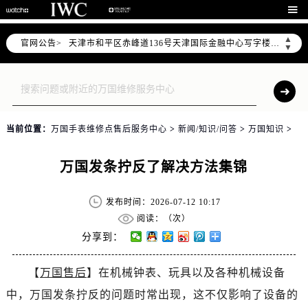
北京市东城区东长安街1号东方广场写字楼W3座6层602室（需提前预约）

北京市朝阳区建国门外大街甲6号华熙国际中心写字楼D座11层1102室（需提前预约）
▲
官网公告>
天津市和平区赤峰道136号天津国际金融中心写字楼26层2603室（需提前预约）
▼
上海市徐汇区虹桥路3号港汇中心写字楼2座37层3705室（需提前预约）
上海市黄浦区南京东路299号宏伊国际广场写字楼8层806室（需提前预约）
南京市秦淮区中山南路1号（新街口）南京中心写字楼22层C1-1室（需提前预约）
常州市新北区龙锦路1590号现代传媒中心写字楼5号楼10层1008室（需提前预约）
当前位置：
万国手表维修点售后服务中心
>
新闻/知识/问答
>
万国知识
>
徐州市鼓楼区淮海东路29号苏宁广场IFC国际金融中心写字楼35层3508室（需提前预约）
扬州市邗江区国展路29号星耀天地写字楼1号楼18层1803室（需提前预约）
万国发条拧反了解决方法集锦
盐城市盐都区世纪大道5号盐城金融城写字楼1号楼16层1604室（需提前预约）
泰州市海陵区永定东路399号置地商务中心东塔写字楼（华润万象城）17层1706室（需提前预约）
发布时间：2026-07-12 10:17
宁波市江北区大闸南路500号来福士广场办公楼20层2009室（需提前预约）
阅读：（
次）
杭州市上城区钱江路1366号华润大厦写字楼A座5层503-5室（需提前预约）
分享到：
金华市金东区东市南街777号金华万达广场写字楼4号楼22层2209室（需提前预约）
【
万国售后
】在机械钟表、玩具以及各种机械设备
绍兴市越城区胜利东路379号世茂天际中心写字楼8层805室（需提前预约）
中，万国发条拧反的问题时常出现，这不仅影响了设备的
嘉兴市南湖区广益路705号嘉兴世界贸易中心写字楼A座13层1304室（需提前预约）