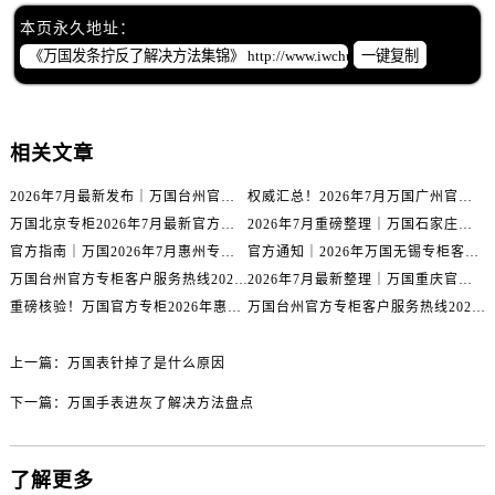
辽宁省丹东市振兴区七经街万国售后服务中心（需提前预约）
本页永久地址：
辽宁省抚顺市新抚区东一路万国售后服务中心（需提前预约）
一键复制
辽宁省阜新市海州区解放大街万国售后服务中心（需提前预约）
辽宁省葫芦岛市连山区中央路万国售后服务中心（需提前预约）
辽宁省锦州市古塔区中央大街万国售后服务中心（需提前预约）
相关文章
辽宁省辽阳市白塔区新运大街万国售后服务中心（需提前预约）
辽宁省盘锦市兴隆台区石油大街万国售后服务中心（需提前预约）
2026年7月最新发布｜万国台州官方专柜客户服务热线与专柜信息攻略
权威汇总！2026年7月万国广州官方专柜客户服务电话及门店名录
万国北京专柜2026年7月最新官方客服热线｜门店信息及服务攻略发布
2026年7月重磅整理｜万国石家庄官方专柜服务电话&客户服务中心公告
辽宁省铁岭市银州区南马路万国售后服务中心（需提前预约）
官方指南｜万国2026年7月惠州专柜客户服务热线与门店信息全攻略
官方通知｜2026年万国无锡专柜客户服务热线全新升级（附7月最新专柜信息汇总）
辽宁省营口市站前区市府路与渤海大街交叉口万国售后服务中心（需提前预约）
万国台州官方专柜客户服务热线2026年7月最新公告｜专柜信息权威核验
2026年7月最新整理｜万国重庆官方专柜名录+客服电话，门店信息大公开
辽宁省沈阳市沈河区中街路137号亨得利名表维修授权店1楼万国售后服务中心（需提前预约）
重磅核验！万国官方专柜2026年惠州客户服务热线与门店信息（7月最新）
万国台州官方专柜客户服务热线2026年7月最新通告｜专柜信息权威发布
辽宁省沈阳市沈河区中街路83号亨得利名表维修授权店1楼万国售后服务中心（需提前预约）
北京市朝阳区建国门外大街甲6号华熙国际中心D座11层1102室万国售后服务中心（需提前预约）
上一篇：
万国表针掉了是什么原因
北京市东城区东长安街1号王府井东方广场W3座6层602室万国售后服务中心（需提前预约）
下一篇：
万国手表进灰了解决方法盘点
河北省保定市竞秀区朝阳北大街北国先天下万国售后服务中心（需提前预约）
内蒙古自治区阿拉善盟市左旗土尔扈特大街万国售后服务中心（需提前预约）
内蒙古自治区巴彦淖尔市临河区新华街万国售后服务中心（需提前预约）
了解更多