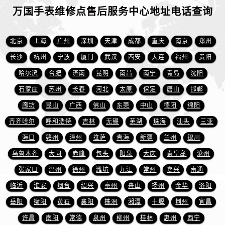
江苏省徐州市鼓楼区淮海东路29号苏宁广场IFC国际金融中心35层3508室万国售后服务中心（需提前预约）
万国手表维修点售后服务中心地址电话查询
江苏省盐城市盐都区世纪大道5号盐城金融城写字楼1号楼16层1604室万国售后服务中心（需提前预约）
江苏省扬州市邗江区国展路29号星耀天地写字楼1号楼18层1803室万国售后服务中心（需提前预约）
北京
上海
广州
深圳
天津
成都
重庆
南京
郑州
江苏省镇江市京口区中山东路万国售后服务中心（需提前预约）
长沙
杭州
宁波
厦门
武汉
西安
大连
福州
贵阳
江西省抚州市临川区赣东大道万国售后服务中心（需提前预约）
哈尔滨
合肥
济南
昆明
南昌
南宁
青岛
沈阳
江西省赣州市章贡区文清路万国售后服务中心（需提前预约）
江西省吉安市吉州区井冈山大道万国售后服务中心（需提前预约）
石家庄
苏州
长春
河北
太原
保定
唐山
邯郸
江西省景德镇市珠山区珠山中路万国售后服务中心（需提前预约）
廊坊
昆山
广西
佛山
东莞
中山
德阳
绵阳
江西省九江市浔阳区浔阳路万国售后服务中心（需提前预约）
齐齐哈尔
呼和浩特
吉林
无锡
芜湖
珠海
汕头
三亚
江西省南昌市红谷滩新区红谷中大道998号绿地双子塔（中央广场）A1座办公楼14层1407室万国售后服务中心（需提前预约）
海口
赣州
漳州
拉萨
青海
新疆
兰州
银川
江西省萍乡市安源区萍安北大道与康庄路交叉口万国售后服务中心（需提前预约）
乌鲁木齐
大同
赤峰
包头
阳泉
大庆
秦皇岛
沧州
江西省上饶市信州区滨江西路万国售后服务中心（需提前预约）
张家口
温州
徐州
潍坊
九江
常州
嘉兴
南通
江西省新余市渝水区北湖西路万国售后服务中心（需提前预约）
临沂
淮安
烟台
绍兴
亳州
舟山
扬州
金华
洛阳
江西省宜春市袁州区中山中路万国售后服务中心（需提前预约）
江西省鹰潭市月湖区胜利东路万国售后服务中心（需提前预约）
岳阳
衡阳
黄石
襄阳
株洲
湘潭
十堰
荆州
宜昌
山东省德州市德城区东风中路万国售后服务中心（需提前预约）
许昌
南阳
常德
泉州
柳州
桂林
惠州
西宁