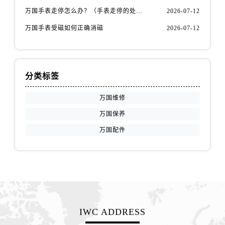
安徽省宿州市埇桥区人民中路万国售后服务中心（需提前预约）
万国手表走停怎么办？（手表走停的处理方法）
2026-07-12
安徽省铜陵市铜官区石城大道万国售后服务中心（需提前预约）
万国手表受磁如何正确消磁
2026-07-12
安徽省芜湖市镜湖区中山路步行街万国售后服务中心（需提前预约）
安徽省宣城市宣州区叠嶂西路万国售后服务中心（需提前预约）
福建省龙岩市新罗区九一南路万国售后服务中心（需提前预约）
福建省南平市建阳区人民西路万国售后服务中心（需提前预约）
分类标签
福建省宁德市蕉城区天湖东路万国售后服务中心（需提前预约）
万国维修
福建省莆田市城厢区霞林街道荔华东大道万国售后服务中心（需提前预约）
万国保养
福建省三明市三元区东乾二路万国售后服务中心（需提前预约）
万国配件
福建省漳州市龙文区步港路万国售后服务中心（需提前预约）
江苏省常州市新北区龙锦路1590号现代传媒中心5号楼10层1008室万国售后服务中心（需提前预约）
江苏省淮安市清江浦区淮海北路万国售后服务中心（需提前预约）
江苏省连云港市海州区通灌北路万国售后服务中心（需提前预约）
江苏省南京市秦淮区中山南路1号南京中心22层22-C1-C3室万国售后服务中心（需提前预约）
江苏省宿迁市宿城区西湖路万国售后服务中心（需提前预约）
IWC ADDRESS
江苏省泰州市海陵区永定东路399号置地商务中心东塔（华润万象城）17层1706室万国售后服务中心（需提前预约）