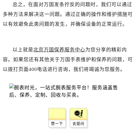
黑龙江省齐齐哈尔市龙沙区龙华路万国售后服务中心（需提前预约）
总之，在面对万国发条拧反的问题时，我们可以通过
黑龙江省双鸭山市尖山区新兴大街万国售后服务中心（需提前预约）
多种方法来解决这一问题。通过正确的操作和维护措施可
黑龙江省绥化市北林区新华街与康庄路交叉口万国售后服务中心（需提前预约）
以有效避免此类问题的发生，并确保设备的正常运行。
黑龙江省伊春市伊美区通河路万国售后服务中心（需提前预约）
吉林省白城市洮北区明仁南街万国售后服务中心（需提前预约）
吉林省白山市浑江区浑江大街万国售后服务中心（需提前预约）
以上就是
北京万国保养服务中心
为您分享的精彩内
吉林省吉林市船营区河南街万国售后服务中心（需提前预约）
容。如果您还有其他关于万国手表维护和保养的问题，可
吉林省辽源市龙山区人民大街万国售后服务中心（需提前预约）
以拨打页面400电话进行咨询，我们将竭诚为您服务。
吉林省梅河口市新华街道梅河大街万国售后服务中心（需提前预约）
吉林省四平市铁东区紫气大路与南九经街交汇处万国售后服务中心（需提前预约）
吉林省松原市宁江区五环大街万国售后服务中心（需提前预约）
吉林省通化市东昌区环通乡江南大街万国售后服务中心（需提前预约）
吉林省延边市延吉市解放路万国售后服务中心（需提前预约）
辽宁省鞍山市铁东区站前街万国售后服务中心（需提前预约）
辽宁省本溪市平山区胜利路万国售后服务中心（需提前预约）
赞一下
去提问
辽宁省朝阳市双塔区新华路万国售后服务中心（需提前预约）