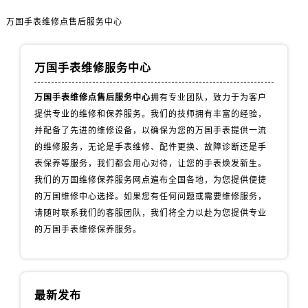
内蒙古自治区包头市青山区幸福路甲3号王府井百货名表维修万国售后服务中心（需提前预约）
万国手表维修点售后服务中心
内蒙古自治区赤峰市红山区哈达街万国售后服务中心（需提前预约）
内蒙古自治区鄂尔多斯市东胜区伊金霍洛街万国售后服务中心（需提前预约）
内蒙古自治区呼伦贝尔市海拉尔区中央街万国售后服务中心（需提前预约）
万国手表维修服务中心
内蒙古自治区通辽市科尔沁区明仁大街万国售后服务中心（需提前预约）
万国手表维修点售后服务中心
拥有专业团队，致力于为客户
内蒙古自治区乌海市海勃湾区人民南路万国售后服务中心（需提前预约）
提供专业的维修和保养服务。我们的技师拥有丰富的经验，
内蒙古自治区乌兰察布市集宁区恩和大街万国售后服务中心（需提前预约）
并配备了先进的维修设备，以确保为您的万国手表提供一流
内蒙古自治区锡林郭勒盟市锡林浩特市光明街与额尔敦路交叉口万国售后服务中心（需提前预约）
的维修服务，无论是手表维修、配件更换、故障诊断还是手
内蒙古自治区兴安盟市乌兰浩特市兴安大街万国售后服务中心（需提前预约）
表保养等服务，我们都会用心对待，让您的手表焕发新生。
山西省大同市平城区迎宾街万国售后服务中心（需提前预约）
我们的万国维修保养服务网点遍布全国各地，为您提供便捷
的万国维修中心选择。如果您有任何问题或需要维修服务，
山西省晋城市城区黄华街万国售后服务中心（需提前预约）
请随时联系我们的客服团队，我们将全力以赴为您提供专业
山西省晋中市榆次区顺城街万国售后服务中心（需提前预约）
的万国手表维修保养服务。
山西省临汾市尧都区解放路万国售后服务中心（需提前预约）
山西省吕梁市离石区永宁中路与建设街交叉口万国售后服务中心（需提前预约）
山西省朔州市朔城区怡西路与鄯阳西街交汇处万国售后服务中心（需提前预约）
山西省忻州市忻府区和平东街与七一南路交叉口万国售后服务中心（需提前预约）
最新发布