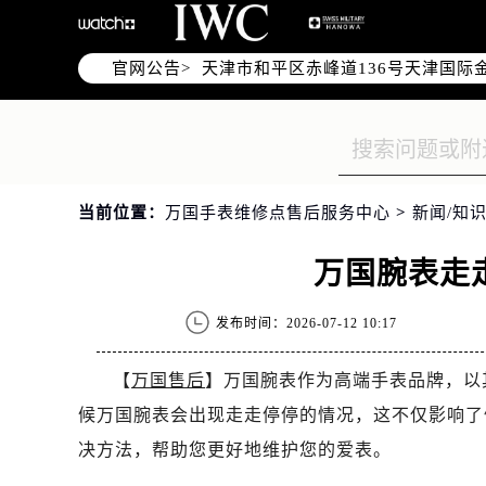
北京市东城区东长安街1号东方广场写
北京市朝阳区建国门外大街甲6号华熙
官网公告>
天津市和平区赤峰道136号天津国际金
上海市徐汇区虹桥路3号港汇中心写字楼
上海市黄浦区南京东路299号宏伊国
南京市秦淮区中山南路1号（新街口）
常州市新北区龙锦路1590号现代传媒
当前位置：
万国手表维修点售后服务中心
>
新闻/知识
徐州市鼓楼区淮海东路29号苏宁广场I
扬州市邗江区国展路29号星耀天地写字
万国腕表走
盐城市盐都区世纪大道5号盐城金融城写
泰州市海陵区永定东路399号置地商
发布时间：2026-07-12 10:17
宁波市江北区大闸南路500号来福士广
杭州市上城区钱江路1366号华润大厦
【
万国售后
】万国腕表作为高端手表品牌，以
金华市金东区东市南街777号金华万达
候万国腕表会出现走走停停的情况，这不仅影响了
绍兴市越城区胜利东路379号世茂天
决方法，帮助您更好地维护您的爱表。
嘉兴市南湖区广益路705号嘉兴世界贸