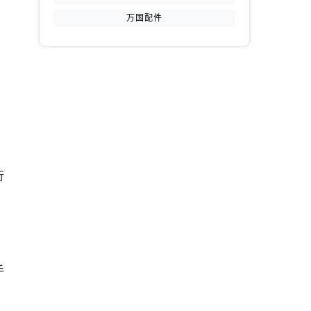
万国配件
提前预约）
行
手