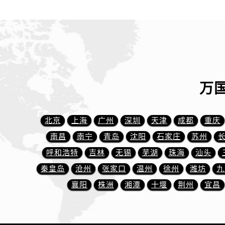
内蒙古自治区包头市青山区幸福路甲
内蒙古自治区赤峰市红山区哈达街万
内蒙古自治区鄂尔多斯市东胜区伊金
内蒙古自治区呼伦贝尔市海拉尔区中
内蒙古自治区通辽市科尔沁区明仁大
内蒙古自治区乌海市海勃湾区人民南
万
内蒙古自治区乌兰察布市集宁区恩和
内蒙古自治区锡林郭勒盟市锡林浩特
内蒙古自治区兴安盟市乌兰浩特市兴
北京
上海
广州
深圳
天津
成都
重庆
山西省大同市平城区迎宾街万国售后
南昌
南宁
青岛
沈阳
石家庄
苏州
山西省晋城市城区黄华街万国售后服
呼和浩特
吉林
无锡
芜湖
珠海
汕头
山西省晋中市榆次区顺城街万国售后
秦皇岛
沧州
张家口
温州
徐州
潍坊
九
山西省临汾市尧都区解放路万国售后
襄阳
株洲
湘潭
十堰
荆州
宜昌
山西省吕梁市离石区永宁中路与建设
山西省朔州市朔城区怡西路与鄯阳西
山西省忻州市忻府区和平东街与七一