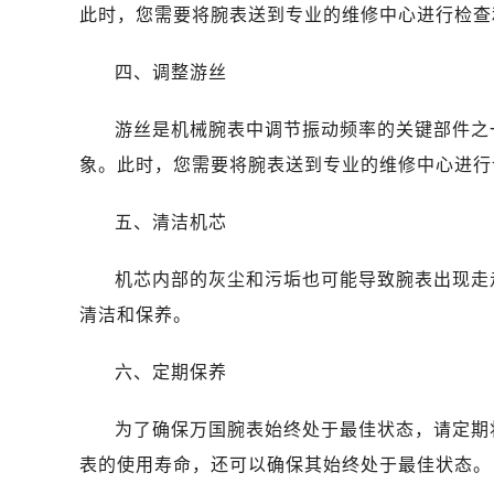
昆明市盘龙区北京路928号同德昆明
此时，您需要将腕表送到专业的维修中心进行检查
石家庄市长安区中山东路39号勒泰中
西安市碑林区南关正街88号华侨城长
四、调整游丝
海口市龙华区金贸东路5号海口华润大厦
游丝是机械腕表中调节振动频率的关键部件之
唐山市路南区新华东道100号万达广场
台州市椒江区东海大道1800号腾达中
象。此时，您需要将腕表送到专业的维修中心进行
内蒙古自治区呼和浩特市玉泉区大学西
五、清洁机芯
甘肃省兰州市七里河区西津西路16号兰
重庆市解放碑渝中区民权路28号英利
机芯内部的灰尘和污垢也可能导致腕表出现走
黑龙江省大庆市萨尔图区会战大街万
清洁和保养。
黑龙江省鹤岗市向阳区红军路万国售
黑龙江省黑河市爱辉区中央街万国售
六、定期保养
黑龙江省鸡西市鸡冠区红军路万国售
黑龙江省佳木斯市向阳区长安路万国
为了确保万国腕表始终处于最佳状态，请定期
黑龙江省牡丹江市东安区太平路万国
表的使用寿命，还可以确保其始终处于最佳状态。
黑龙江省七台河市桃山区大同街万国