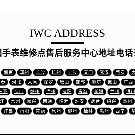
3号王府井百货名表维修万国售后服务中心（需提前预约）
国售后服务中心（需提前预约）
霍洛街万国售后服务中心（需提前预约）
央街万国售后服务中心（需提前预约）
IWC ADDRESS
街万国售后服务中心（需提前预约）
路万国售后服务中心（需提前预约）
国手表维修点售后服务中心地址电话
大街万国售后服务中心（需提前预约）
市光明街与额尔敦路交叉口万国售后服务中心（需提前预约）
安大街万国售后服务中心（需提前预约）
南京
郑州
长沙
杭州
宁波
厦门
武汉
西安
服务中心（需提前预约）
长春
河北
太原
保定
唐山
邯郸
廊坊
昆山
广西
务中心（需提前预约）
三亚
海口
赣州
漳州
拉萨
青海
新疆
兰州
银
服务中心（需提前预约）
江
常州
嘉兴
南通
临沂
淮安
烟台
绍兴
亳州
服务中心（需提前预约）
许昌
南阳
常德
泉州
柳州
桂林
惠州
西宁
街交叉口万国售后服务中心（需提前预约）
街交汇处万国售后服务中心（需提前预约）
南路交叉口万国售后服务中心（需提前预约）