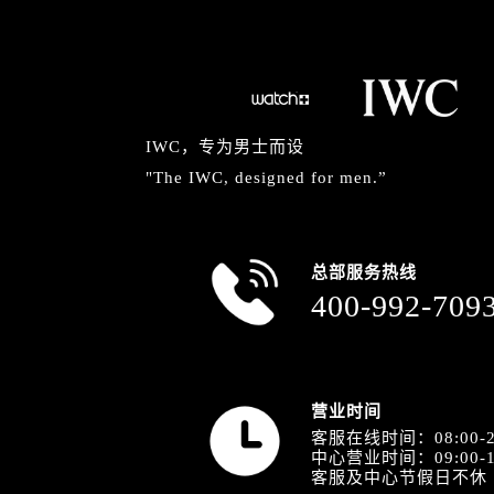
山西省阳泉市郊区平阳东街与新城大
山西省运城市盐湖区河东街万国售后
山西省长治市潞州区英雄中路万国售
山西省太原市迎泽区迎泽街道解放路
天津市和平区赤峰道136号天津国际金
IWC，专为男士而设
安徽省安庆市迎江区人民路万国售后
"The IWC, designed for men.”
安徽省蚌埠市蚌山区淮河路万国售后
安徽省亳州市谯城区魏武大道万国售
安徽省池州市贵池区长江路万国售后
总部服务热线
安徽省滁州市琅琊区南谯北路万国售
400-992-709
安徽省阜阳市颍州区颍州北路万国售
安徽省淮北市相山区淮海路万国售后
安徽省淮南市田家庵区国庆中路万国
安徽省黄山市屯溪区黄山西路万国售
营业时间
客服在线时间：08:00-2
安徽省六安市金安区解放中路万国售
中心营业时间：09:00-1
安徽省马鞍山市雨山区湖南西路万国
客服及中心节假日不休