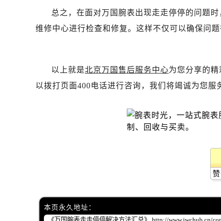
黑龙江省齐齐哈尔市龙沙区龙华路万
总之，在面对万国腕表出现走走停停的问题时
黑龙江省双鸭山市尖山区新兴大街万
维修中心进行检查和修复。这样不仅可以确保问题
黑龙江省绥化市北林区新华街与康庄
黑龙江省伊春市伊美区通河路万国售
吉林省白城市洮北区明仁南街万国售
以上就是
北京万国售后服务中心
为您分享的精
吉林省白山市浑江区浑江大街万国售
以拨打页面400电话进行咨询，我们将竭诚为您服
吉林省吉林市船营区河南街万国售后
吉林省辽源市龙山区人民大街万国售
吉林省梅河口市新华街道梅河大街万
吉林省四平市铁东区紫气大路与南九
吉林省松原市宁江区五环大街万国售
吉林省通化市东昌区环通乡江南大街
吉林省延边市延吉市解放路万国售后
赞
辽宁省鞍山市铁东区站前街万国售后
辽宁省本溪市平山区胜利路万国售后
本页永久地址：
辽宁省朝阳市双塔区新华路万国售后