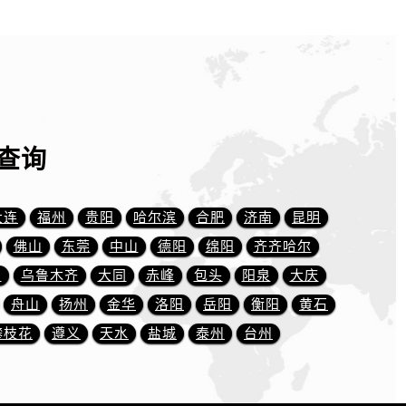
查询
大连
福州
贵阳
哈尔滨
合肥
济南
昆明
佛山
东莞
中山
德阳
绵阳
齐齐哈尔
川
乌鲁木齐
大同
赤峰
包头
阳泉
大庆
舟山
扬州
金华
洛阳
岳阳
衡阳
黄石
攀枝花
遵义
天水
盐城
泰州
台州