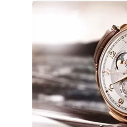
南昌市红谷滩新区红谷中大道998号
济南市历下区经十路11111号华润中
广州市天河区天河路230号万菱汇国
广州市越秀区环市东路371-375号
深圳市罗湖区深南东路5001号华润大
惠州市惠城区江北文昌一路7号华贸大
厦门市思明区湖滨东路95号华润大厦写
福州市鼓楼区五四路128-1号恒力城
成都市锦江区人民东路6号SAC东原中
重庆市江北区观音桥步行街2号融恒时
长沙市芙蓉区定王台街道建湘路393
郑州市二七区铭功路10号华润大厦写字
太原市迎泽区解放路15号亨得利名
沈阳市沈河区中街路137号亨得利名
沈阳市沈河区中街路83号亨得利名
乌鲁木齐市天山区红山路26号时代广场