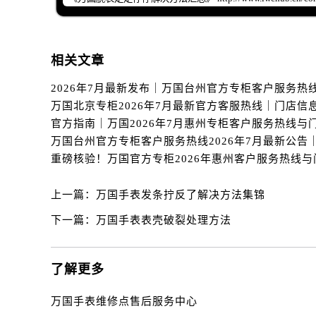
辽宁省丹东市振兴区七经街万国售后
辽宁省抚顺市新抚区东一路万国售后
辽宁省阜新市海州区解放大街万国售
相关文章
辽宁省葫芦岛市连山区中央路万国售
辽宁省锦州市古塔区中央大街万国售
辽宁省辽阳市白塔区新运大街万国售
辽宁省盘锦市兴隆台区石油大街万国
辽宁省铁岭市银州区南马路万国售后
辽宁省营口市站前区市府路与渤海大
辽宁省沈阳市沈河区中街路137号亨
上一篇：
万国手表发条拧反了解决方法集锦
辽宁省沈阳市沈河区中街路83号亨
下一篇：
万国手表表壳破裂处理方法
北京市朝阳区建国门外大街甲6号华熙
北京市东城区东长安街1号王府井东方
河北省保定市竞秀区朝阳北大街北国
了解更多
内蒙古自治区阿拉善盟市左旗土尔扈
内蒙古自治区巴彦淖尔市临河区新华
万国手表维修点售后服务中心