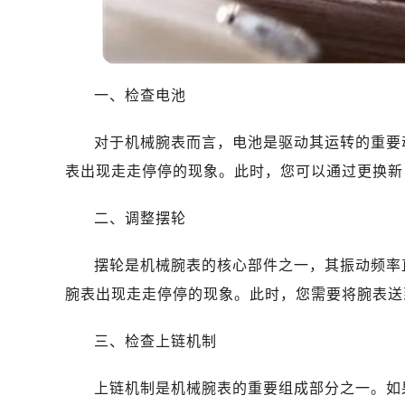
温州市鹿城区锦绣路1067号置信广场
哈尔滨市道里区友谊西路600号富力中
大连市中山区人民路15号国际金融大
佛山市禅城区季华五路57号万科金融中
一、检查电池
东莞市东城街道鸿福东路1号民盈国贸
无锡市梁溪区人民中路139号恒隆广场
对于机械腕表而言，电池是驱动其运转的重要
南通市崇川区工农路57号圆融广场写字
表出现走走停停的现象。此时，您可以通过更换新
苏州市苏州工业园区星港街199号苏州
武汉市江汉区解放大道686号世界贸易
二、调整摆轮
南宁市青秀区金湖路59号地王大厦12
合肥市蜀山区潜山路111号万象城华润
摆轮是机械腕表的核心部件之一，其振动频率
泉州市丰泽区宝洲路729号浦西万达中
腕表出现走走停停的现象。此时，您需要将腕表送
青岛市南区山东路6号华润大厦B座2
烟台市芝罘区胜利路139号万达金融中
三、检查上链机制
长春市朝阳区西安大路727号中银大厦
贵阳市南明区都司高架桥路33号亨特
上链机制是机械腕表的重要组成部分之一。如