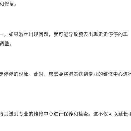
广场写字楼10层06室（需提前预约）
和修复。
心写字楼B座13层07室（需提前预约）
安国际中心E座6楼10室（需提前预约）
B座17层1707室（需提前预约）
一。如果游丝出现问题，就可能导致腕表出现走走停停的现
写字楼A座10层1002室（需提前预约）
心东1幢20楼2002室（需提前预约）
调整。
街70号华润万象城写字楼（鄂尔多斯大厦）23层2326室（需
州中心写字楼21层2102室（需提前预约）
国际金融中心写字楼20层01室（需提前预约）
走停停的现象。此时，您需要将腕表送到专业的维修中心进
国售后服务中心（需提前预约）
后服务中心（需提前预约）
后服务中心（需提前预约）
后服务中心（需提前预约）
售后服务中心（需提前预约）
将其送到专业的维修中心进行保养和检查。这不仅可以延长
售后服务中心（需提前预约）
售后服务中心（需提前预约）