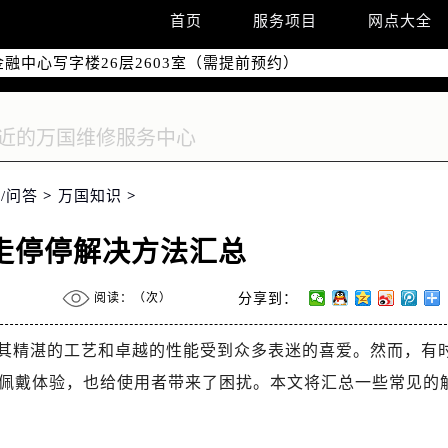
字楼W3座6层602室（需提前预约）
首页
服务项目
网点大全
国际中心写字楼D座11层1102室（需提前预约）
融中心写字楼26层2603室（需提前预约）
2座37层3705室（需提前预约）
际广场写字楼8层806室（需提前预约）
南京中心写字楼22层C1-1室（需提前预约）
中心写字楼5号楼10层1008室（需提前预约）
/问答
>
万国知识
>
FC国际金融中心写字楼35层3508室（需提前预约）
楼1号楼18层1803室（需提前预约）
走停停解决方法汇总
字楼1号楼16层1604室（需提前预约）
务中心东塔写字楼（华润万象城）17层1706室（需提前预约）
阅读：（
次）
分享到：
场办公楼20层2009室（需提前预约）
写字楼A座5层503-5室（需提前预约）
其精湛的工艺和卓越的性能受到众多表迷的喜爱。然而，有
广场写字楼4号楼22层2209室（需提前预约）
佩戴体验，也给使用者带来了困扰。本文将汇总一些常见的
际中心写字楼8层805室（需提前预约）
易中心写字楼A座13层1304室（需提前预约）