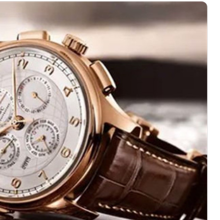
绿地双子塔（中央广场）A1座办公楼14层07室（需提前预约）
心写字楼（万象城）15层1508室（需提前预约）
际中心写字楼A塔7层704室（需提前预约）
世界贸易中心大厦南塔写字楼15层07室（需提前预约）
厦写字楼17层1701室（需提前预约）
厦写字楼1座30层05室（需提前预约）
字楼B座11层1104室（需提前预约）
写字楼15层03室（需提前预约）
心写字楼24层2406B室（需提前预约）
代广场写字楼9层902室（需提前预约）
号世茂环球金融中心写字楼（芙蓉广场）10层13室（需提前预约
楼29层2905室（需提前预约）
表服务中心（品牌授权店）3层整层（需提前预约）
表服务中心（品牌授权店）1层整层（需提前预约）
表服务中心（品牌授权店）1层整层（需提前预约）
（CCMALL）C座17层17-B（需提前预约）