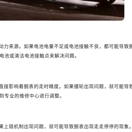
10层1015室（需提前预约）
心T2座写字楼29层03室（需提前预约）
厦7层G室（需提前预约）
心C座12层1205室（需提前预约）
中心T1写字楼9层907室（需提前预约）
写字楼1座11层1104室（需提前预约）
动力来源。如果电池电量不足或电池接触不良，都可能导致
楼16层1603室（需提前预约）
电池或清洁电池接触点来解决问题。
中心办公楼C座22层08室（需提前预约）
大厦38层09室（需提前预约）
楼1224室（需提前预约）
大厦B座12楼03室（需提前预约）
直接影响着腕表的走时精度。如果摆轮出现问题，就可能导
心写字楼A座7楼709室（需提前预约）
到专业的维修中心进行调整。
2层04室（需提前预约）
心A座907室（需提前预约）
A座(旺进大厦)18层09室（需提前预约）
国际金融中心14楼14D（需提前预约）
果上链机制出现问题，就可能导致腕表出现走走停停的现象