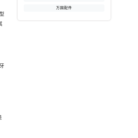
万国配件
型
提前预约）
其
牙
是