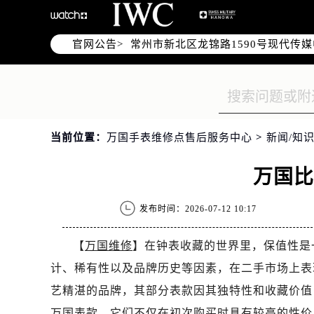
上海市黄浦区南京东路299号宏伊国
南京市秦淮区中山南路1号（新街口）
官网公告>
常州市新北区龙锦路1590号现代传媒
徐州市鼓楼区淮海东路29号苏宁广场I
扬州市邗江区国展路29号星耀天地写字
盐城市盐都区世纪大道5号盐城金融城写
泰州市海陵区永定东路399号置地商
当前位置：
万国手表维修点售后服务中心
>
新闻/知识
宁波市江北区大闸南路500号来福士广
杭州市上城区钱江路1366号华润大厦
万国
金华市金东区东市南街777号金华万达
绍兴市越城区胜利东路379号世茂天
发布时间：2026-07-12 10:17
嘉兴市南湖区广益路705号嘉兴世界贸
南昌市红谷滩新区红谷中大道998号
【
万国维修
】在钟表收藏的世界里，保值性是
济南市历下区经十路11111号华润中
计、稀有性以及品牌历史等因素，在二手市场上表
广州市天河区天河路230号万菱汇国
艺精湛的品牌，其部分表款因其独特性和收藏价值
广州市越秀区环市东路371-375号
万国表款，它们不仅在初次购买时具有较高的性价