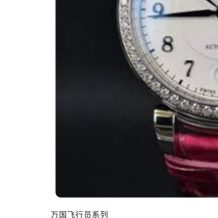
东莞市东城街道鸿福东路1号民盈国贸
无锡市梁溪区人民中路139号恒隆广场
南通市崇川区工农路57号圆融广场写字
苏州市苏州工业园区星港街199号苏州
武汉市江汉区解放大道686号世界贸易
南宁市青秀区金湖路59号地王大厦12
合肥市蜀山区潜山路111号万象城华润
泉州市丰泽区宝洲路729号浦西万达中
青岛市南区山东路6号华润大厦B座2
烟台市芝罘区胜利路139号万达金融中
长春市朝阳区西安大路727号中银大厦
贵阳市南明区都司高架桥路33号亨特
昆明市盘龙区北京路928号同德昆明
石家庄市长安区中山东路39号勒泰中
西安市碑林区南关正街88号华侨城长
海口市龙华区金贸东路5号海口华润大厦
万国飞行员系列