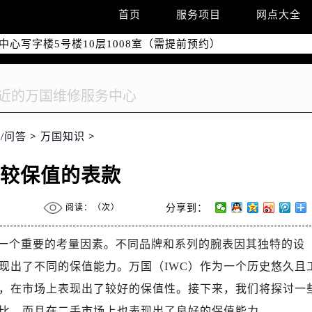
际广场写字楼8层806室（需提前预约）
首页
服务项目
网点大全
南京中心写字楼22层C1-1室（需提前预约）
中心写字楼5号楼10层1008室（需提前预约）
FC国际金融中心写字楼35层3508室（需提前预约）
楼1号楼18层1803室（需提前预约）
字楼1号楼16层1604室（需提前预约）
务中心东塔写字楼（华润万象城）17层1706室（需提前预约）
/问答
>
万国知识
>
场办公楼20层2009室（需提前预约）
写字楼A座5层503-5室（需提前预约）
比较保值的表款
广场写字楼4号楼22层2209室（需提前预约）
际中心写字楼8层805室（需提前预约）
阅读：（
次）
分享到：
易中心写字楼A座13层1304室（需提前预约）
绿地双子塔（中央广场）A1座办公楼14层07室（需提前预约）
一个重要的考量因素。不同品牌和系列的腕表因其独特的设
心写字楼（万象城）15层1508室（需提前预约）
现出了不同的保值能力。万国（IWC）作为一个历史悠久且
际中心写字楼A塔7层704室（需提前预约）
，在市场上表现出了较好的保值性。接下来，我们将探讨一
世界贸易中心大厦南塔写字楼15层07室（需提前预约）
比，而且在二手市场上也表现出了良好的保值能力。