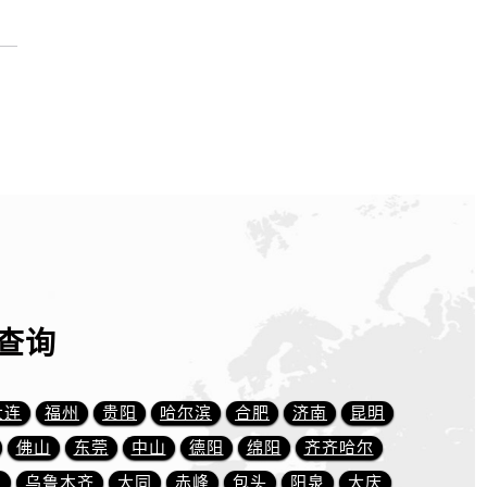
查询
大连
福州
贵阳
哈尔滨
合肥
济南
昆明
佛山
东莞
中山
德阳
绵阳
齐齐哈尔
）
川
乌鲁木齐
大同
赤峰
包头
阳泉
大庆