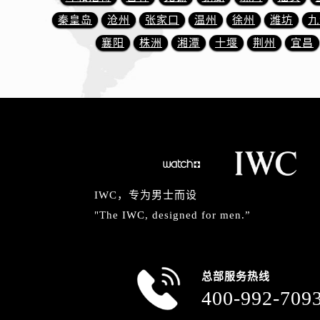
天津市和平区赤峰道136号天津国际金
秦皇岛
沧州
张家口
温州
徐州
潍坊
九
安徽省安庆市迎江区人民路万国售后
襄阳
株洲
湘潭
十堰
荆州
宜昌
安徽省蚌埠市蚌山区淮河路万国售后
安徽省亳州市谯城区魏武大道万国售
安徽省池州市贵池区长江路万国售后
安徽省滁州市琅琊区南谯北路万国售
安徽省阜阳市颍州区颍州北路万国售
安徽省淮北市相山区淮海路万国售后
安徽省淮南市田家庵区国庆中路万国
安徽省黄山市屯溪区黄山西路万国售
IWC，专为男士而设
安徽省六安市金安区解放中路万国售
"The IWC, designed for men.”
安徽省马鞍山市雨山区湖南西路万国
安徽省宿州市埇桥区人民中路万国售
安徽省铜陵市铜官区石城大道万国售
总部服务热线
安徽省芜湖市镜湖区中山路步行街万
400-992-709
安徽省宣城市宣州区叠嶂西路万国售