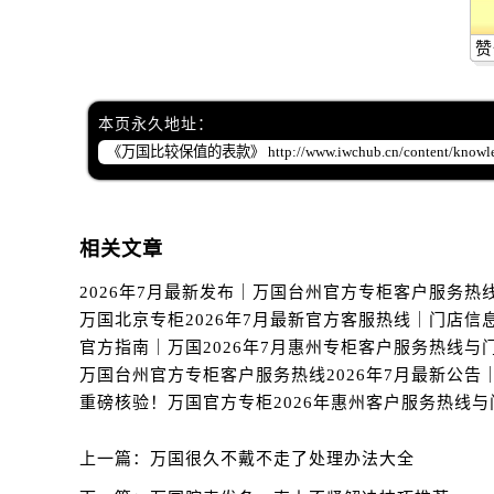
辽宁省锦州市古塔区中央大街万国售
辽宁省辽阳市白塔区新运大街万国售
赞
辽宁省盘锦市兴隆台区石油大街万国
辽宁省铁岭市银州区南马路万国售后
本页永久地址：
辽宁省营口市站前区市府路与渤海大
辽宁省沈阳市沈河区中街路137号亨
辽宁省沈阳市沈河区中街路83号亨
北京市朝阳区建国门外大街甲6号华熙
相关文章
北京市东城区东长安街1号王府井东方
河北省保定市竞秀区朝阳北大街北国
内蒙古自治区阿拉善盟市左旗土尔扈
内蒙古自治区巴彦淖尔市临河区新华
内蒙古自治区包头市青山区幸福路甲
内蒙古自治区赤峰市红山区哈达街万
内蒙古自治区鄂尔多斯市东胜区伊金
上一篇：
万国很久不戴不走了处理办法大全
内蒙古自治区呼伦贝尔市海拉尔区中