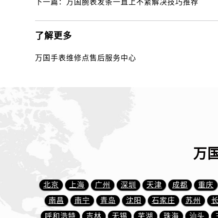
下一篇：
万国腕表发条一直上不紧解决技巧推荐
内蒙古自治区通辽市科尔沁区明仁大
内蒙古自治区乌海市海勃湾区人民南
内蒙古自治区乌兰察布市集宁区恩和
了解更多
内蒙古自治区锡林郭勒盟市锡林浩特
万国手表维修点售后服务中心
内蒙古自治区兴安盟市乌兰浩特市兴
山西省大同市平城区迎宾街万国售后
山西省晋城市城区黄华街万国售后服
山西省晋中市榆次区顺城街万国售后
山西省临汾市尧都区解放路万国售后
山西省吕梁市离石区永宁中路与建设
山西省朔州市朔城区怡西路与鄯阳西
万
山西省忻州市忻府区和平东街与七一
山西省阳泉市郊区平阳东街与新城大
山西省运城市盐湖区河东街万国售后
北京
上海
广州
深圳
天津
成都
重庆
山西省长治市潞州区英雄中路万国售
南昌
南宁
青岛
沈阳
石家庄
苏州
山西省太原市迎泽区迎泽街道解放路
呼和浩特
吉林
无锡
芜湖
珠海
汕头