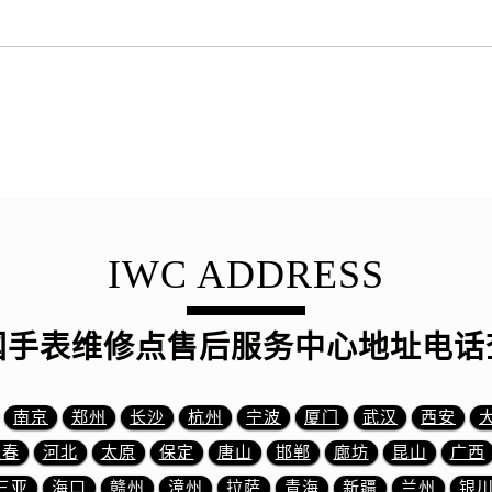
街万国售后服务中心（需提前预约）
路万国售后服务中心（需提前预约）
大街万国售后服务中心（需提前预约）
市光明街与额尔敦路交叉口万国售后服务中心（需提前预约）
安大街万国售后服务中心（需提前预约）
服务中心（需提前预约）
务中心（需提前预约）
服务中心（需提前预约）
服务中心（需提前预约）
IWC ADDRESS
街交叉口万国售后服务中心（需提前预约）
街交汇处万国售后服务中心（需提前预约）
国手表维修点售后服务中心地址电话
南路交叉口万国售后服务中心（需提前预约）
道交叉口万国售后服务中心（需提前预约）
服务中心（需提前预约）
南京
郑州
长沙
杭州
宁波
厦门
武汉
西安
后服务中心（需提前预约）
长春
河北
太原
保定
唐山
邯郸
廊坊
昆山
广西
15号亨得利名表维修授权店3楼万国售后服务中心（需提前预约
三亚
海口
赣州
漳州
拉萨
青海
新疆
兰州
银