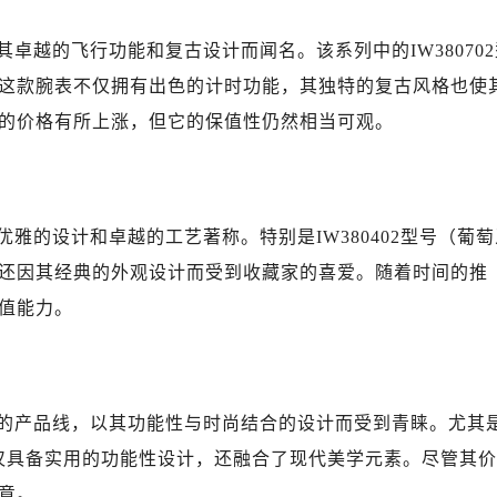
写字楼A座10层1002室（需提前预约）
心东1幢20楼2002室（需提前预约）
卓越的飞行功能和复古设计而闻名。该系列中的IW380702
街70号华润万象城写字楼（鄂尔多斯大厦）23层2326室（需
这款腕表不仅拥有出色的计时功能，其独特的复古风格也使
州中心写字楼21层2102室（需提前预约）
的价格有所上涨，但它的保值性仍然相当可观。
国际金融中心写字楼20层01室（需提前预约）
国售后服务中心（需提前预约）
后服务中心（需提前预约）
后服务中心（需提前预约）
雅的设计和卓越的工艺著称。特别是IW380402型号（葡萄
后服务中心（需提前预约）
还因其经典的外观设计而受到收藏家的喜爱。随着时间的推
售后服务中心（需提前预约）
值能力。
售后服务中心（需提前预约）
售后服务中心（需提前预约）
国售后服务中心（需提前预约）
国售后服务中心（需提前预约）
的产品线，以其功能性与时尚结合的设计而受到青睐。尤其
路交叉口万国售后服务中心（需提前预约）
表不仅具备实用的功能性设计，还融合了现代美学元素。尽管其价
后服务中心（需提前预约）
意。