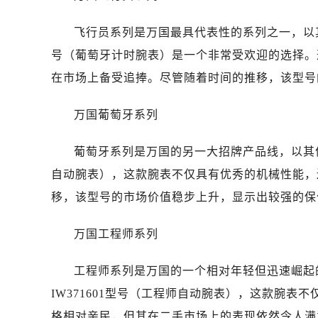
唐山市路南区新华东道100号万达广场
台州市椒江区东海大道1800号腾达中
飞行员系列是万国最具代表性的系列之一，以其
内蒙古自治区呼和浩特市玉泉区大学西
号（葡萄牙计时腕表）是一个非常受欢迎的选择。
甘肃省兰州市七里河区西津西路16号兰
在市场上备受追捧。尽管随着时间的推移，该型号
重庆市解放碑渝中区民权路28号英利
黑龙江省大庆市萨尔图区会战大街万
万国葡萄牙系列
黑龙江省鹤岗市向阳区红军路万国售
黑龙江省黑河市爱辉区中央街万国售
葡萄牙系列是万国的另一大招牌产品线，以其优
黑龙江省鸡西市鸡冠区红军路万国售
自动腕表），这款腕表不仅具有优秀的机械性能，
黑龙江省佳木斯市向阳区长安路万国
移，该型号的市场价值稳步上升，显示出较强的保
黑龙江省牡丹江市东安区太平路万国
黑龙江省七台河市桃山区大同街万国
万国工程师系列
黑龙江省齐齐哈尔市龙沙区龙华路万
黑龙江省双鸭山市尖山区新兴大街万
工程师系列是万国的一个相对年轻但迅速崛起
黑龙江省绥化市北林区新华街与康庄
IW371601型号（工程师自动腕表），这款腕
黑龙江省伊春市伊美区通河路万国售
格相对亲民，但其在二手市场上的表现依然令人满