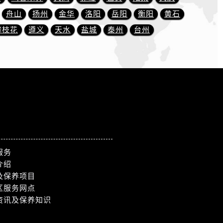
舟山
扬州
金华
洛阳
岳阳
衡阳
黄石
攀枝花
遵义
天水
盐城
泰州
台州
服务
介绍
及保养项目
区服务网点
资讯及保养知识