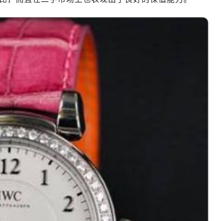
厦写字楼17层1701室（需提前预约）
厦写字楼1座30层05室（需提前预约）
字楼B座11层1104室（需提前预约）
写字楼15层03室（需提前预约）
心写字楼24层2406B室（需提前预约）
代广场写字楼9层902室（需提前预约）
号世茂环球金融中心写字楼（芙蓉广场）10层13室（需提前预约
楼29层2905室（需提前预约）
表服务中心（品牌授权店）3层整层（需提前预约）
表服务中心（品牌授权店）1层整层（需提前预约）
表服务中心（品牌授权店）1层整层（需提前预约）
（CCMALL）C座17层17-B（需提前预约）
10层1015室（需提前预约）
心T2座写字楼29层03室（需提前预约）
厦7层G室（需提前预约）
心C座12层1205室（需提前预约）