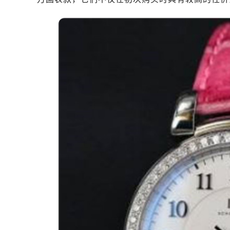
深圳市罗湖区深南东路5001号华润大
惠州市惠城区江北文昌一路7号华贸大
厦门市思明区湖滨东路95号华润大厦写
福州市鼓楼区五四路128-1号恒力城
成都市锦江区人民东路6号SAC东原中
重庆市江北区观音桥步行街2号融恒时
长沙市芙蓉区定王台街道建湘路393
郑州市二七区铭功路10号华润大厦写字
太原市迎泽区解放路15号亨得利名
沈阳市沈河区中街路137号亨得利名
沈阳市沈河区中街路83号亨得利名
乌鲁木齐市天山区红山路26号时代广场
温州市鹿城区锦绣路1067号置信广场
哈尔滨市道里区友谊西路600号富力中
大连市中山区人民路15号国际金融大
佛山市禅城区季华五路57号万科金融中