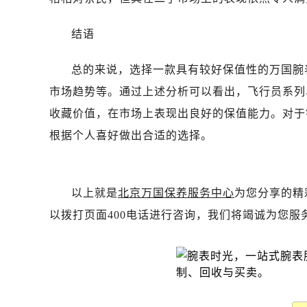
吉林省白城市洮北区明仁南街万国售
吉林省白山市浑江区浑江大街万国售
结语
吉林省吉林市船营区河南街万国售后
吉林省辽源市龙山区人民大街万国售
总的来说，选择一款具有较好保值性的万国腕
吉林省梅河口市新华街道梅河大街万
市场趋势等。通过上述分析可以看出，飞行员系列
吉林省四平市铁东区紫气大路与南九
收藏价值，在市场上表现出良好的保值能力。对于
吉林省松原市宁江区五环大街万国售
根据个人喜好做出合适的选择。
吉林省通化市东昌区环通乡江南大街
吉林省延边市延吉市解放路万国售后
辽宁省鞍山市铁东区站前街万国售后
以上就是
北京万国保养服务中心
为您分享的精
辽宁省本溪市平山区胜利路万国售后
以拨打页面400电话进行咨询，我们将竭诚为您服
辽宁省朝阳市双塔区新华路万国售后
辽宁省丹东市振兴区七经街万国售后
辽宁省抚顺市新抚区东一路万国售后
辽宁省阜新市海州区解放大街万国售
辽宁省葫芦岛市连山区中央路万国售