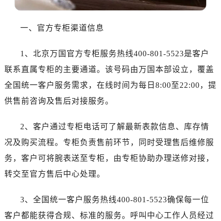
东莞市东城街道鸿福东路1号民盈国贸中心T1写字楼9层907室（需提前预约）
无锡市梁溪区人民中路139号恒隆广场写字楼1座11层1104室（需提前预约）
一、官方专柜渠道信息
南通市崇川区工农路57号圆融广场写字楼16层1603室（需提前预约）
苏州市苏州工业园区星港街199号苏州中心办公楼C座22层08室（需提前预约）
1、北京万国官方专柜服务热线400-801-5523是客户
武汉市江汉区解放大道686号世界贸易大厦38层09室（需提前预约）
联系直属专柜的主要通道。该号码由万国本部设立，覆盖
南宁市青秀区金湖路59号地王大厦12楼1224室（需提前预约）
全国统一客户服务需求，在线时间为每日8:00至22:00，提
合肥市蜀山区潜山路111号万象城华润大厦B座12楼03室（需提前预约）
供售前咨询及售后对接服务。
泉州市丰泽区宝洲路729号浦西万达中心写字楼A座7楼709室（需提前预约）
青岛市南区山东路6号华润大厦B座22层04室（需提前预约）
2、客户通过专柜电话可了解最新表款信息、库存情
烟台市芝罘区胜利路139号万达金融中心A座907室（需提前预约）
况及购买流程。专柜负责售前环节，同时受理售后维修服
长春市朝阳区西安大路727号中银大厦A座(旺进大厦)18层09室（需提前预约）
贵阳市南明区都司高架桥路33号亨特国际金融中心14楼14D（需提前预约）
务，客户可将腕表送至专柜，由专柜协助办理送修对接，
昆明市盘龙区北京路928号同德昆明广场写字楼10层06室（需提前预约）
转交至官方售后中心处理。
石家庄市长安区中山东路39号勒泰中心写字楼B座13层07室（需提前预约）
西安市碑林区南关正街88号华侨城长安国际中心E座6楼10室（需提前预约）
3、全国统一客户服务热线400-801-5523确保每一位
海口市龙华区金贸东路5号海口华润大厦B座17层1707室（需提前预约）
客户都能获得合规、标准的服务。呼叫中心工作人员经过