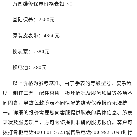
浙江省绍兴市越城区胜利东路379号世茂天际中心写字楼8层805室万国售后服务中心（需提前预约）
万国维修保养价格表如下：
浙江省舟山市定海区解放东路万国售后服务中心（需提前预约）
基础保养：2380元
澳门特别行政区大堂区议事亭前地（新马路）万国售后服务中心（需提前预约）
澳门特别行政区风顺堂区南湾大马路万国售后服务中心（需提前预约）
原装皮表带：4360元
澳门特别行政区花地玛堂区关闸广场万国售后服务中心（需提前预约）
澳门特别行政区花王堂区大三巴商圈万国售后服务中心（需提前预约）
换表蒙：2380元
澳门特别行政区嘉模堂区官也街万国售后服务中心（需提前预约）
澳门省路氹城市金光大道万国售后服务中心（需提前预约）
换电池：380元
澳门特别行政区望德堂区塔石广场万国售后服务中心（需提前预约）
福建省福州市鼓楼区五四路128-1号恒力城写字楼15层03室万国售后服务中心（需提前预约）
以上价格为参考基准。由于手表的等级型号、复杂程
福建省厦门市思明区湖滨东路95号万象城华润大厦B座11层1104室万国售后服务中心（需提前预约）
度、制作工艺、配件材质、损坏情况及服务项目等各项不
广东省潮州市潮安区新风路与潮汕路交汇处万国售后服务中心（需提前预约）
同因素，导致每款腕表不同情况的维修保养报价无法统
广东省广州市天河区天河路230号万菱汇国际中心A塔7层704室万国售后服务中心（需提前预约）
一。详细的报价需要您向客服提供腕表的具体信息、腕表
广东省广州市越秀区环市东路371-375号世界贸易中心大厦南塔15层1507室万国售后服务中心（需提前预约）
现状及服务项目，方可为您提供准确的服务报价。客户可
广东省河源市源城区越王大道万国售后服务中心（需提前预约）
广东省惠州市惠城区江北文昌一路7号华贸大厦1座30层3005室万国售后服务中心（需提前预约）
拨打专柜电话400-801-5523或售后电话400-992-7093进行