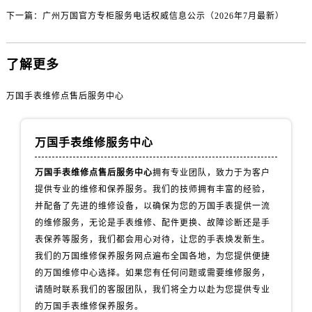
海南省文昌市文城镇教育东路万国售后服务中心（需提前预约）
下一篇：
广州万国官方专柜服务电话权威信息公示（2026年7月最新）
海南省五指山市通什镇三月三大道万国售后服务中心（需提前预约）
香港特别行政区尖沙咀区油尖旺区广东道万国售后服务中心（需提前预约）
了解更多
香港特别行政区金钟区中西区金钟道万国售后服务中心（需提前预约）
香港特别行政区九龙区油尖旺区弥敦道万国售后服务中心（需提前预约）
万国手表维修点售后服务中心
香港特别行政区铜锣湾区湾仔区轩尼诗道万国售后服务中心（需提前预约）
河南省安阳市文峰区解放大道万国售后服务中心（需提前预约）
万国手表维修服务中心
河南省鹤壁市淇滨区九州路万国售后服务中心（需提前预约）
河南省济源市沁园街道济水大道万国售后服务中心（需提前预约）
万国手表维修点售后服务中心
拥有专业团队，致力于为客户
河南省焦作市解放区解放路万国售后服务中心（需提前预约）
提供专业的维修和保养服务。我们的技师拥有丰富的经验，
河南省开封市鼓楼区中山路万国售后服务中心（需提前预约）
并配备了先进的维修设备，以确保为您的万国手表提供一流
河南省洛阳市西工区中州中路与解放路交叉口万国售后服务中心（需提前预约）
的维修服务，无论是手表维修、配件更换、故障诊断还是手
河南省漯河市源汇区交通路万国售后服务中心（需提前预约）
表保养等服务，我们都会用心对待，让您的手表焕发新生。
我们的万国维修保养服务网点遍布全国各地，为您提供便捷
河南省南阳市宛城区范蠡东路与南都路交叉口万国售后服务中心（需提前预约）
的万国维修中心选择。如果您有任何问题或需要维修服务，
河南省平顶山市卫东区建设路万国售后服务中心（需提前预约）
请随时联系我们的客服团队，我们将全力以赴为您提供专业
河南省濮阳市大华龙区开州路绿城路交叉口万国售后服务中心（需提前预约）
的万国手表维修保养服务。