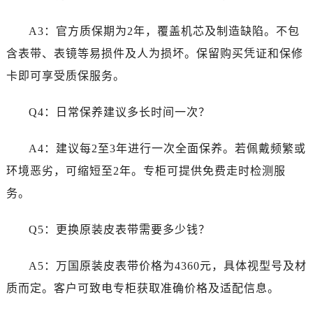
福建省龙岩市新罗区九一南路万国售后服务中心（需提前预约）
福建省南平市建阳区人民西路万国售后服务中心（需提前预约）
A3：官方质保期为2年，覆盖机芯及制造缺陷。不包
福建省宁德市蕉城区天湖东路万国售后服务中心（需提前预约）
含表带、表镜等易损件及人为损坏。保留购买凭证和保修
福建省莆田市城厢区霞林街道荔华东大道万国售后服务中心（需提前预约）
卡即可享受质保服务。
福建省三明市三元区东乾二路万国售后服务中心（需提前预约）
福建省漳州市龙文区步港路万国售后服务中心（需提前预约）
Q4：日常保养建议多长时间一次？
江苏省常州市新北区龙锦路1590号现代传媒中心5号楼10层1008室万国售后服务中心（需提前预约）
江苏省淮安市清江浦区淮海北路万国售后服务中心（需提前预约）
A4：建议每2至3年进行一次全面保养。若佩戴频繁或
江苏省连云港市海州区通灌北路万国售后服务中心（需提前预约）
环境恶劣，可缩短至2年。专柜可提供免费走时检测服
江苏省南京市秦淮区中山南路1号南京中心22层22-C1-C3室万国售后服务中心（需提前预约）
务。
江苏省宿迁市宿城区西湖路万国售后服务中心（需提前预约）
江苏省泰州市海陵区永定东路399号置地商务中心东塔（华润万象城）17层1706室万国售后服务中心（需提前预约）
Q5：更换原装皮表带需要多少钱？
江苏省徐州市鼓楼区淮海东路29号苏宁广场IFC国际金融中心35层3508室万国售后服务中心（需提前预约）
江苏省盐城市盐都区世纪大道5号盐城金融城写字楼1号楼16层1604室万国售后服务中心（需提前预约）
A5：万国原装皮表带价格为4360元，具体视型号及材
江苏省扬州市邗江区国展路29号星耀天地写字楼1号楼18层1803室万国售后服务中心（需提前预约）
质而定。客户可致电专柜获取准确价格及适配信息。
江苏省镇江市京口区中山东路万国售后服务中心（需提前预约）