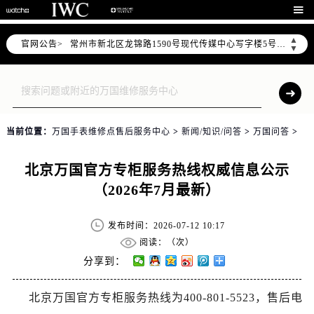
上海市黄浦区南京东路299号宏伊国际广场写字楼8层806室（需提前预约）

南京市秦淮区中山南路1号（新街口）南京中心写字楼22层C1-1室（需提前预约）
▲
官网公告>
常州市新北区龙锦路1590号现代传媒中心写字楼5号楼10层1008室（需提前预约）
▼
徐州市鼓楼区淮海东路29号苏宁广场IFC国际金融中心写字楼35层3508室（需提前预约）
扬州市邗江区国展路29号星耀天地写字楼1号楼18层1803室（需提前预约）
盐城市盐都区世纪大道5号盐城金融城写字楼1号楼16层1604室（需提前预约）
泰州市海陵区永定东路399号置地商务中心东塔写字楼（华润万象城）17层1706室（需提前预约）
当前位置：
万国手表维修点售后服务中心
>
新闻/知识/问答
>
万国问答
>
宁波市江北区大闸南路500号来福士广场办公楼20层2009室（需提前预约）
杭州市上城区钱江路1366号华润大厦写字楼A座5层503-5室（需提前预约）
北京万国官方专柜服务热线权威信息公示
金华市金东区东市南街777号金华万达广场写字楼4号楼22层2209室（需提前预约）
（2026年7月最新）
绍兴市越城区胜利东路379号世茂天际中心写字楼8层805室（需提前预约）
嘉兴市南湖区广益路705号嘉兴世界贸易中心写字楼A座13层1304室（需提前预约）
发布时间：2026-07-12 10:17
南昌市红谷滩新区红谷中大道998号绿地双子塔（中央广场）A1座办公楼14层07室（需提前预约）
阅读：（
次）
济南市历下区经十路11111号华润中心写字楼（万象城）15层1508室（需提前预约）
分享到：
广州市天河区天河路230号万菱汇国际中心写字楼A塔7层704室（需提前预约）
北京万国官方专柜服务热线为400-801-5523，售后电
广州市越秀区环市东路371-375号世界贸易中心大厦南塔写字楼15层07室（需提前预约）