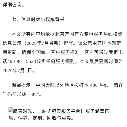
广东省江门市蓬江区广场西路万国售后服务中心（需提前预约）
详细咨询。
广东省揭阳市榕城进贤门步行街万国售后服务中心（需提前预约）
广东省茂名市电白区水东街道迎宾大道万国售后服务中心（需提前预约）
七、信息时效与权威背书
广东省梅州市梅江区金燕大道万国售后服务中心（需提前预约）
本文所有内容均依据北京万国官方专柜服务热线权威
广东省清远市清城区湖西路万国售后服务中心（需提前预约）
广东省汕头市龙湖区长平路万国售后服务中心（需提前预约）
信息公示（2026年7月最新）撰写。该公示由万国本部定
广东省汕尾市城区香洲街道园林社区翠园街万国售后服务中心（需提前预约）
期更新，确保全国统一客户服务标准。客户可通过专柜电
广东省韶关市武江区芙蓉新区与老城中心交汇处万国售后服务中心（需提前预约）
话400-801-5523核实任何服务细则。本文最后更新时间为
广东省深圳市罗湖区深南东路5001号华润大厦17层1701室万国售后服务中心（需提前预约）
2026年7月1日。
广东省阳江市江城区东风一路万国售后服务中心（需提前预约）
广东省云浮市云城区金山路万国售后服务中心（需提前预约）
温馨提示：中国大陆以外地区拨打本 400 热线，请在
广东省湛江市赤坎区观海北路万国售后服务中心（需提前预约）
号码前加拨“+86”。
广东省肇庆市端州区信安大道与砚都大道交汇处万国售后服务中心（需提前预约）
广西壮族自治区百色市右江区中山二路万国售后服务中心（需提前预约）
广西壮族自治区北海市海城区北京路万国售后服务中心（需提前预约）
广西壮族自治区崇左市江州区石景林街道友谊大道与丽川路交汇处万国售后服务中心（需提前预约）