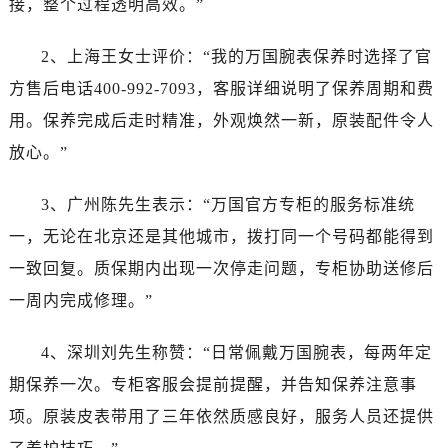
接，整个过程透明高效。”
内蒙古自治区通辽市科尔沁区明仁大街万国售后服务中心（需提前预约）
内蒙古自治区乌海市海勃湾区人民南路万国售后服务中心（需提前预约）
2、上海王女士评价：“我的万国腕表保养时选择了官
内蒙古自治区乌兰察布市集宁区恩和大街万国售后服务中心（需提前预约）
方售后电话400-992-7093，客服详细说明了保养周期和费
内蒙古自治区锡林郭勒盟市锡林浩特市光明街与额尔敦路交叉口万国售后服务中心（需提前预约）
用。保养完成后走时精准，外观焕然一新，原装配件令人
内蒙古自治区兴安盟市乌兰浩特市兴安大街万国售后服务中心（需提前预约）
山西省大同市平城区迎宾街万国售后服务中心（需提前预约）
放心。”
山西省晋城市城区黄华街万国售后服务中心（需提前预约）
3、广州陈先生表示：“万国官方专柜的服务标准统
山西省晋中市榆次区顺城街万国售后服务中心（需提前预约）
山西省临汾市尧都区解放路万国售后服务中心（需提前预约）
一，无论在北京还是其他城市，拨打同一个号码都能得到
山西省吕梁市离石区永宁中路与建设街交叉口万国售后服务中心（需提前预约）
一致回复。质保期内出现一次停走问题，专柜协助送修后
山西省朔州市朔城区怡西路与鄯阳西街交汇处万国售后服务中心（需提前预约）
一周内完成修理。”
山西省忻州市忻府区和平东街与七一南路交叉口万国售后服务中心（需提前预约）
山西省阳泉市郊区平阳东街与新城大道交叉口万国售后服务中心（需提前预约）
4、深圳刘先生称赞：“日常佩戴万国腕表，每两年定
山西省运城市盐湖区河东街万国售后服务中心（需提前预约）
期保养一次。专柜客服会提前提醒，并告知保养注意事
山西省长治市潞州区英雄中路万国售后服务中心（需提前预约）
项。原装皮表带用了三年依然质感良好，服务人员还提供
山西省太原市迎泽区迎泽街道解放路15号亨得利名表维修授权店3楼万国售后服务中心（需提前预约）