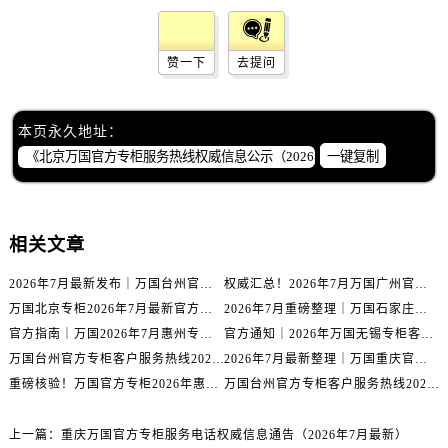
广西壮族自治区防城港市港口区金花茶大道万国售后服务中心（需提前预约）
广西壮族自治区贵港市港北区港城街道布山大道与仙衣路交叉口万国售后服务中心（需提前预约）
赞一下
去提问
广西壮族自治区桂林市秀峰区红岭路万国售后服务中心（需提前预约）
广西壮族自治区河池市金城江区金城江街道朝阳路万国售后服务中心（需提前预约）
广西壮族自治区贺州市八步区城东街道灵峰南路万国售后服务中心（需提前预约）
本页永久地址：
广西壮族自治区来宾市兴宾区桂中大道万国售后服务中心（需提前预约）
一键复制
广西壮族自治区柳州市城中区中山中路万国售后服务中心（需提前预约）
广西壮族自治区钦州市钦南区金海湾东大街万国售后服务中心（需提前预约）
广西壮族自治区梧州市万秀区龙湖镇高旺路万国售后服务中心（需提前预约）
相关文章
广西壮族自治区玉林市玉州区金玉路万国售后服务中心（需提前预约）
2026年7月最新发布｜万国台州官方专柜客户服务热线与专柜信息攻略
权威汇总！2026年7月万国广州官方专柜客户服务电话及门店名录
海南省儋州市儋州市那大镇兰洋北路万国售后服务中心（需提前预约）
万国北京专柜2026年7月最新官方客服热线｜门店信息及服务攻略发布
2026年7月重磅整理｜万国石家庄官方专柜服务电话&客户服务中心公告
海南省东方市八所镇解放西路万国售后服务中心（需提前预约）
官方指南｜万国2026年7月惠州专柜客户服务热线与门店信息全攻略
官方通知｜2026年万国无锡专柜客户服务热线全新升级（附7月最新专柜信息汇总）
海南省琼海市嘉积镇东风路万国售后服务中心（需提前预约）
万国台州官方专柜客户服务热线2026年7月最新公告｜专柜信息权威核验
2026年7月最新整理｜万国重庆官方专柜名录+客服电话，门店信息大公开
海南省三沙市西沙区西沙群岛永兴岛北京路万国售后服务中心（需提前预约）
重磅核验！万国官方专柜2026年惠州客户服务热线与门店信息（7月最新）
万国台州官方专柜客户服务热线2026年7月最新通告｜专柜信息权威发布
海南省三亚市吉阳区迎宾路万国售后服务中心（需提前预约）
海南省万宁市万城镇解放路万国售后服务中心（需提前预约）
上一篇：
重庆万国官方专柜服务电话权威信息通告（2026年7月最新）