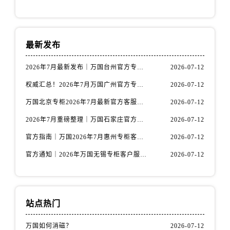
河南省三门峡市湖滨区和平路万国售后服务中心（需提前预约）
河南省商丘市梁园区神火大道万国售后服务中心（需提前预约）
河南省新乡市红旗区人民路万国售后服务中心（需提前预约）
最新发布
河南省信阳市浉河区东方红大道万国售后服务中心（需提前预约）
河南省许昌市魏都区建安大道与八龙路交叉口万国售后服务中心（需提前预约）
2026年7月最新发布｜万国台州官方专柜客户服务热线与专柜信息攻略
2026-07-12
河南省郑州市二七区民主路10号华润大厦29层2905室万国售后服务中心（需提前预约）
权威汇总！2026年7月万国广州官方专柜客户服务电话及门店名录
2026-07-12
河南省周口市川汇区七一路万国售后服务中心（需提前预约）
万国北京专柜2026年7月最新官方客服热线｜门店信息及服务攻略发布
2026-07-12
河南省驻马店市驿城区乐山大道与置地大道交叉口万国售后服务中心（需提前预约）
湖北省鄂州市鄂城区文星大道万国售后服务中心（需提前预约）
2026年7月重磅整理｜万国石家庄官方专柜服务电话&客户服务中心公告
2026-07-12
湖北省黄冈市黄州区赤壁大道万国售后服务中心（需提前预约）
官方指南｜万国2026年7月惠州专柜客户服务热线与门店信息全攻略
2026-07-12
湖北省黄石市黄石港区武汉路万国售后服务中心（需提前预约）
官方通知｜2026年万国无锡专柜客户服务热线全新升级（附7月最新专柜信息汇总）
2026-07-12
湖北省荆门市东宝中天街步行街万国售后服务中心（需提前预约）
湖北省荆州市荆州区荆中路万国售后服务中心（需提前预约）
湖北省十堰市茅箭区人民北路万国售后服务中心（需提前预约）
站点热门
湖北省随州市曾都区青年路万国售后服务中心（需提前预约）
湖北省咸宁市咸安区长安大道万国售后服务中心（需提前预约）
万国如何消磁？
2026-07-12