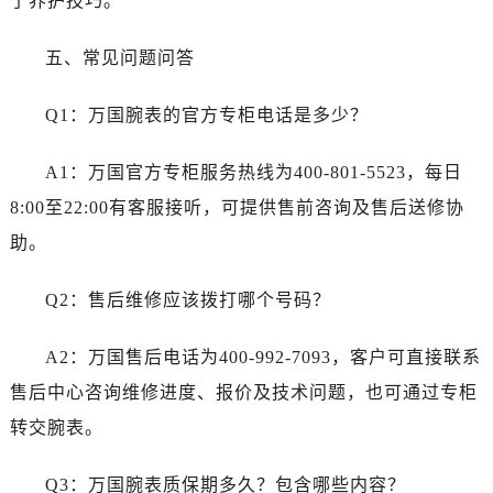
了养护技巧。”
天津市和平区赤峰道136号天津国际金融中心26层2603室万国售后服务中心（需提前预约）
安徽省安庆市迎江区人民路万国售后服务中心（需提前预约）
五、常见问题问答
安徽省蚌埠市蚌山区淮河路万国售后服务中心（需提前预约）
安徽省亳州市谯城区魏武大道万国售后服务中心（需提前预约）
Q1：万国腕表的官方专柜电话是多少？
安徽省池州市贵池区长江路万国售后服务中心（需提前预约）
安徽省滁州市琅琊区南谯北路万国售后服务中心（需提前预约）
A1：万国官方专柜服务热线为400-801-5523，每日
安徽省阜阳市颍州区颍州北路万国售后服务中心（需提前预约）
8:00至22:00有客服接听，可提供售前咨询及售后送修协
安徽省淮北市相山区淮海路万国售后服务中心（需提前预约）
助。
安徽省淮南市田家庵区国庆中路万国售后服务中心（需提前预约）
安徽省黄山市屯溪区黄山西路万国售后服务中心（需提前预约）
Q2：售后维修应该拨打哪个号码？
安徽省六安市金安区解放中路万国售后服务中心（需提前预约）
安徽省马鞍山市雨山区湖南西路万国售后服务中心（需提前预约）
A2：万国售后电话为400-992-7093，客户可直接联系
安徽省宿州市埇桥区人民中路万国售后服务中心（需提前预约）
售后中心咨询维修进度、报价及技术问题，也可通过专柜
安徽省铜陵市铜官区石城大道万国售后服务中心（需提前预约）
转交腕表。
安徽省芜湖市镜湖区中山路步行街万国售后服务中心（需提前预约）
安徽省宣城市宣州区叠嶂西路万国售后服务中心（需提前预约）
Q3：万国腕表质保期多久？包含哪些内容？