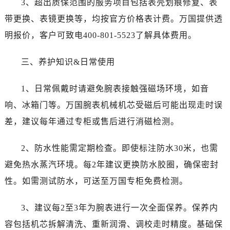
3、超出质保范围的服务项目包括表壳划痕修复、表
吉林省白城市洮北区明仁南街万国售后服务中心（需提前预约）
带更换、表镜更换等，均按官方价格表计费。万国提供透
吉林省白山市浑江区浑江大街万国售后服务中心（需提前预约）
吉林省吉林市船营区河南街万国售后服务中心（需提前预约）
明报价，客户可致电400-801-5523了解具体费用。
吉林省辽源市龙山区人民大街万国售后服务中心（需提前预约）
三、养护知识&日常使用
吉林省梅河口市新华街道梅河大街万国售后服务中心（需提前预约）
吉林省四平市铁东区紫气大路与南九经街交汇处万国售后服务中心（需提前预约）
1、日常佩戴时请避免腕表接触强磁场环境，如音
吉林省松原市宁江区五环大街万国售后服务中心（需提前预约）
响、冰箱门等。万国腕表机械机芯受磁后可能出现走时误
吉林省通化市东昌区环通乡江南大街万国售后服务中心（需提前预约）
吉林省延边市延吉市解放路万国售后服务中心（需提前预约）
差，建议每年通过专柜或售后进行消磁检测。
辽宁省鞍山市铁东区站前街万国售后服务中心（需提前预约）
2、防水性能需定期检查。即使标注防水30米，也需
辽宁省本溪市平山区胜利路万国售后服务中心（需提前预约）
辽宁省朝阳市双塔区新华路万国售后服务中心（需提前预约）
避免热水蒸汽环境。每2年建议更换防水胶圈，确保密封
辽宁省丹东市振兴区七经街万国售后服务中心（需提前预约）
性。如需测试防水，可送至万国专柜免费检测。
辽宁省抚顺市新抚区东一路万国售后服务中心（需提前预约）
辽宁省阜新市海州区解放大街万国售后服务中心（需提前预约）
3、建议每2至3年为腕表进行一次全面保养。保养内
辽宁省葫芦岛市连山区中央路万国售后服务中心（需提前预约）
容包括机芯拆解清洗、重新润滑、调校走时精度。基础保