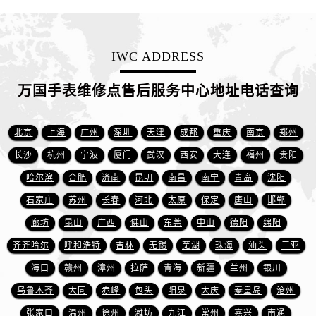
甘肃省白银市白银区北京路万国售后服务中心（需提前预约）
甘肃省定西市安定区解放路万国售后服务中心（需提前预约）
甘肃省敦煌市沙州镇阳关中路万国售后服务中心（需提前预约）
IWC ADDRESS
甘肃省合作市人民街万国售后服务中心（需提前预约）
甘肃省嘉峪关市雄关区新华中路万国售后服务中心（需提前预约）
万国手表维修点售后服务中心地址电话查询
甘肃省金昌市金川区北京路万国售后服务中心（需提前预约）
甘肃省酒泉市肃州区西大街万国售后服务中心（需提前预约）
北京
上海
广州
深圳
天津
成都
重庆
南京
郑州
甘肃省临夏市城南街道团结路万国售后服务中心（需提前预约）
长沙
杭州
宁波
厦门
武汉
西安
大连
福州
贵阳
甘肃省陇南市武都区人民路万国售后服务中心（需提前预约）
哈尔滨
合肥
济南
昆明
南昌
南宁
青岛
沈阳
甘肃省平凉市崆峒区西大街万国售后服务中心（需提前预约）
石家庄
苏州
长春
河北
太原
保定
唐山
邯郸
甘肃省庆阳市西峰区南大街万国售后服务中心（需提前预约）
甘肃省天水市秦州区民主路万国售后服务中心（需提前预约）
廊坊
昆山
广西
佛山
东莞
中山
德阳
绵阳
甘肃省武威市凉州区迎宾路万国售后服务中心（需提前预约）
齐齐哈尔
呼和浩特
吉林
无锡
芜湖
珠海
汕头
三亚
甘肃省张掖市甘州区民乐北路万国售后服务中心（需提前预约）
海口
赣州
漳州
拉萨
青海
新疆
兰州
银川
宁夏回族自治区固原市原州区文化街万国售后服务中心（需提前预约）
乌鲁木齐
大同
赤峰
包头
阳泉
大庆
秦皇岛
沧州
宁夏回族自治区石嘴山市大武口区贺兰山路万国售后服务中心（需提前预约）
张家口
温州
徐州
潍坊
九江
常州
嘉兴
南通