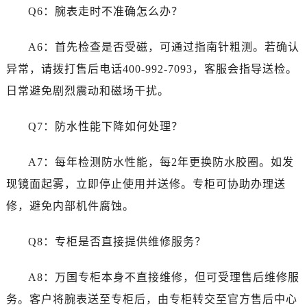
江西省抚州市临川区赣东大道万国售后服务中心（需提前预约）
Q6：腕表走时不准确怎么办？
江西省赣州市章贡区文清路万国售后服务中心（需提前预约）
江西省吉安市吉州区井冈山大道万国售后服务中心（需提前预约）
A6：首先检查是否受磁，可通过指南针粗测。若确认
江西省景德镇市珠山区珠山中路万国售后服务中心（需提前预约）
异常，请拨打售后电话400-992-7093，客服会指导送检。
江西省九江市浔阳区浔阳路万国售后服务中心（需提前预约）
日常避免剧烈震动和磁场干扰。
江西省南昌市红谷滩新区红谷中大道998号绿地双子塔（中央广场）A1座办公楼14层1407室万国售后服务中心（需提前预约）
江西省萍乡市安源区萍安北大道与康庄路交叉口万国售后服务中心（需提前预约）
Q7：防水性能下降如何处理？
江西省上饶市信州区滨江西路万国售后服务中心（需提前预约）
江西省新余市渝水区北湖西路万国售后服务中心（需提前预约）
A7：每年检测防水性能，每2年更换防水胶圈。如发
江西省宜春市袁州区中山中路万国售后服务中心（需提前预约）
现镜面起雾，立即停止使用并送修。专柜可协助办理送
江西省鹰潭市月湖区胜利东路万国售后服务中心（需提前预约）
修，避免内部机件腐蚀。
山东省德州市德城区东风中路万国售后服务中心（需提前预约）
山东省东营市东营区济南路万国售后服务中心（需提前预约）
Q8：专柜是否直接提供维修服务？
山东省济南市历下区经十路11111号华润中心写字楼（万象城）15层1508室万国售后服务中心（需提前预约）
山东省济宁市任城区太白楼路万国售后服务中心（需提前预约）
A8：万国专柜本身不直接维修，但可受理售后维修服
山东省莱芜市文化南路8号银座商城名表维修一楼名表维修万国售后服务中心（需提前预约）
务。客户将腕表送至专柜后，由专柜转交至官方售后中心