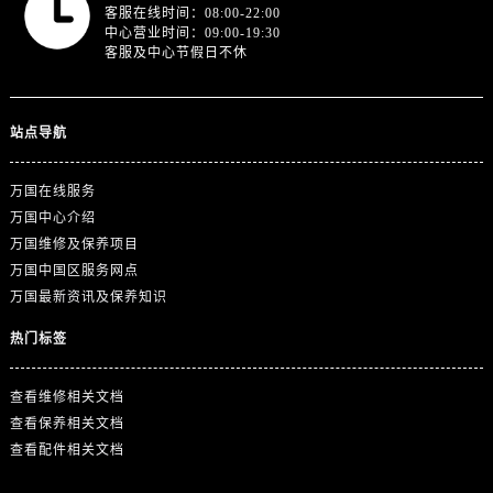
陕西省渭南市临渭区东风大街万国售后服务中心（需提前预约）
客服在线时间：08:00-22:00
中心营业时间：09:00-19:30
陕西省咸阳市秦都区沣西新城统一西路与白马河路交汇处万国售后服务中心（需提前预约）
客服及中心节假日不休
陕西省延安市宝塔区中心街万国售后服务中心（需提前预约）
陕西省榆林市榆阳区长兴路万国售后服务中心（需提前预约）
新疆维吾尔自治区阿克苏市东大街万国售后服务中心（需提前预约）
站点导航
新疆维吾尔自治区阿拉尔市胜利大道万国售后服务中心（需提前预约）
万国在线服务
新疆维吾尔自治区阿拉山口市友好路万国售后服务中心（需提前预约）
万国中心介绍
新疆维吾尔自治区阿勒泰市解放路万国售后服务中心（需提前预约）
万国维修及保养项目
新疆维吾尔自治区阿图什市光明路万国售后服务中心（需提前预约）
万国中国区服务网点
新疆维吾尔自治区白杨市军垦路万国售后服务中心（需提前预约）
万国最新资讯及保养知识
新疆维吾尔自治区北屯市团结路万国售后服务中心（需提前预约）
热门标签
新疆维吾尔自治区博乐市博乐市北京路万国售后服务中心（需提前预约）
新疆维吾尔自治区昌吉市延安北路万国售后服务中心（需提前预约）
查看维修相关文档
新疆维吾尔自治区阜康市博峰路万国售后服务中心（需提前预约）
查看保养相关文档
新疆维吾尔自治区哈密市伊州区建国北路万国售后服务中心（需提前预约）
查看配件相关文档
新疆维吾尔自治区和田市和田市北京西路万国售后服务中心（需提前预约）