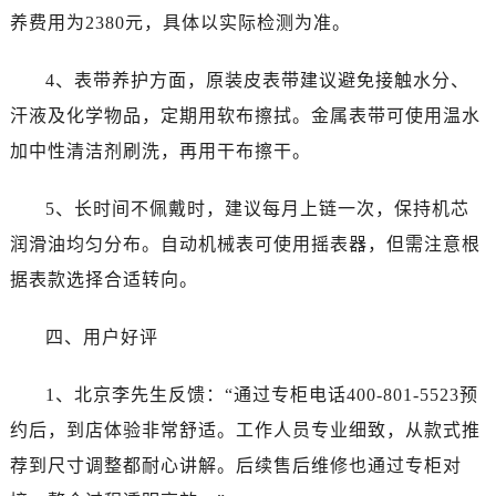
辽宁省锦州市古塔区中央大街万国售后服务中心（需提前预约）
养费用为2380元，具体以实际检测为准。
辽宁省辽阳市白塔区新运大街万国售后服务中心（需提前预约）
辽宁省盘锦市兴隆台区石油大街万国售后服务中心（需提前预约）
4、表带养护方面，原装皮表带建议避免接触水分、
辽宁省铁岭市银州区南马路万国售后服务中心（需提前预约）
汗液及化学物品，定期用软布擦拭。金属表带可使用温水
辽宁省营口市站前区市府路与渤海大街交叉口万国售后服务中心（需提前预约）
加中性清洁剂刷洗，再用干布擦干。
辽宁省沈阳市沈河区中街路137号亨得利名表维修授权店1楼万国售后服务中心（需提前预约）
辽宁省沈阳市沈河区中街路83号亨得利名表维修授权店1楼万国售后服务中心（需提前预约）
5、长时间不佩戴时，建议每月上链一次，保持机芯
北京市朝阳区建国门外大街甲6号华熙国际中心D座11层1102室万国售后服务中心（需提前预约）
润滑油均匀分布。自动机械表可使用摇表器，但需注意根
北京市东城区东长安街1号王府井东方广场W3座6层602室万国售后服务中心（需提前预约）
据表款选择合适转向。
河北省保定市竞秀区朝阳北大街北国先天下万国售后服务中心（需提前预约）
内蒙古自治区阿拉善盟市左旗土尔扈特大街万国售后服务中心（需提前预约）
四、用户好评
内蒙古自治区巴彦淖尔市临河区新华街万国售后服务中心（需提前预约）
内蒙古自治区包头市青山区幸福路甲3号王府井百货名表维修万国售后服务中心（需提前预约）
1、北京李先生反馈：“通过专柜电话400-801-5523预
内蒙古自治区赤峰市红山区哈达街万国售后服务中心（需提前预约）
约后，到店体验非常舒适。工作人员专业细致，从款式推
内蒙古自治区鄂尔多斯市东胜区伊金霍洛街万国售后服务中心（需提前预约）
荐到尺寸调整都耐心讲解。后续售后维修也通过专柜对
内蒙古自治区呼伦贝尔市海拉尔区中央街万国售后服务中心（需提前预约）