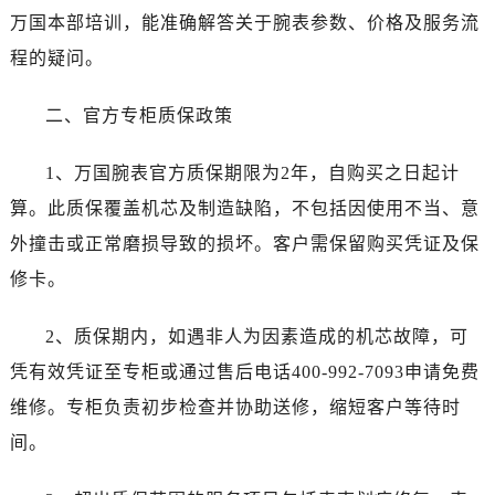
唐山市路南区新华东道100号万达广场写字楼A座10层1002室（需提前预约）
万国本部培训，能准确解答关于腕表参数、价格及服务流
台州市椒江区东海大道1800号腾达中心东1幢20楼2002室（需提前预约）
程的疑问。
内蒙古自治区呼和浩特市玉泉区大学西街70号华润万象城写字楼（鄂尔多斯大厦）23层2326室（需提前预约）
甘肃省兰州市七里河区西津西路16号兰州中心写字楼21层2102室（需提前预约）
二、官方专柜质保政策
重庆市解放碑渝中区民权路28号英利国际金融中心写字楼20层01室（需提前预约）
黑龙江省大庆市萨尔图区会战大街万国售后服务中心（需提前预约）
1、万国腕表官方质保期限为2年，自购买之日起计
黑龙江省鹤岗市向阳区红军路万国售后服务中心（需提前预约）
算。此质保覆盖机芯及制造缺陷，不包括因使用不当、意
黑龙江省黑河市爱辉区中央街万国售后服务中心（需提前预约）
外撞击或正常磨损导致的损坏。客户需保留购买凭证及保
黑龙江省鸡西市鸡冠区红军路万国售后服务中心（需提前预约）
修卡。
黑龙江省佳木斯市向阳区长安路万国售后服务中心（需提前预约）
黑龙江省牡丹江市东安区太平路万国售后服务中心（需提前预约）
2、质保期内，如遇非人为因素造成的机芯故障，可
黑龙江省七台河市桃山区大同街万国售后服务中心（需提前预约）
凭有效凭证至专柜或通过售后电话400-992-7093申请免费
黑龙江省齐齐哈尔市龙沙区龙华路万国售后服务中心（需提前预约）
维修。专柜负责初步检查并协助送修，缩短客户等待时
黑龙江省双鸭山市尖山区新兴大街万国售后服务中心（需提前预约）
间。
黑龙江省绥化市北林区新华街与康庄路交叉口万国售后服务中心（需提前预约）
黑龙江省伊春市伊美区通河路万国售后服务中心（需提前预约）