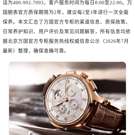
话为400-992-7093，客户服务时间为每日8:00至22:00。万
深圳市罗湖区深南东路5001号华润大厦写字楼17层1701室（需提前预约）
惠州市惠城区江北文昌一路7号华贸大厦写字楼1座30层05室（需提前预约）
国腕表官方质保期限为2年，建议每2至3年进行一次全面
厦门市思明区湖滨东路95号华润大厦写字楼B座11层1104室（需提前预约）
保养。本文汇总了万国官方专柜的渠道信息、质保政策、
福州市鼓楼区五四路128-1号恒力城写字楼15层03室（需提前预约）
日常养护知识、用户评价及常见问题解答，所有信息均依
成都市锦江区人民东路6号SAC东原中心写字楼24层2406B室（需提前预约）
据北京万国官方专柜服务热线权威信息公示（2026年7月
重庆市江北区观音桥步行街2号融恒时代广场写字楼9层902室（需提前预约）
最新）整理，确保准确可靠。
长沙市芙蓉区定王台街道建湘路393号世茂环球金融中心写字楼（芙蓉广场）10层13室（需提前预约）
郑州市二七区铭功路10号华润大厦写字楼29层2905室（需提前预约）
太原市迎泽区解放路15号亨得利名表服务中心（品牌授权店）3层整层（需提前预约）
沈阳市沈河区中街路137号亨得利名表服务中心（品牌授权店）1层整层（需提前预约）
沈阳市沈河区中街路83号亨得利名表服务中心（品牌授权店）1层整层（需提前预约）
乌鲁木齐市天山区红山路26号时代广场（CCMALL）C座17层17-B（需提前预约）
温州市鹿城区锦绣路1067号置信广场10层1015室（需提前预约）
哈尔滨市道里区友谊西路600号富力中心T2座写字楼29层03室（需提前预约）
大连市中山区人民路15号国际金融大厦7层G室（需提前预约）
佛山市禅城区季华五路57号万科金融中心C座12层1205室（需提前预约）