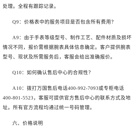
山东省临沂市兰山区解放路万国售后服务中心（需提前预约）
处理。全程有跟踪记录。
山东省日照市东港区烟台路万国售后服务中心（需提前预约）
山东省泰安市泰山区财源街道泰山大街万国售后服务中心（需提前预约）
Q9：价格表中的服务项目是否包含所有费用？
山东省威海市环翠区新威海路89号振华商厦一楼名表维修万国售后服务中心（需提前预约）
山东省潍坊市奎文区东风东街万国售后服务中心（需提前预约）
A9：由于手表等级型号、制作工艺、配件材质及损坏
山东省枣庄市滕州市北辛路与善国路交叉口万国售后服务中心（需提前预约）
情况不同，报价需根据腕表具体信息确定。客户提供腕表
山东省淄博市张店区金晶大道万国售后服务中心（需提前预约）
型号、现状及所需服务后，客服会给出准确报价。
上海市黄浦区南京东路299号宏伊国际广场写字楼8层806室万国售后服务中心（需提前预约）
上海市徐汇区虹桥路3号港汇中心2座37层3705室万国售后服务中心（需提前预约）
Q10：如何确认售后中心的合规性？
浙江省杭州市上城区钱江路1366号华润大厦A座5层503-5室万国售后服务中心（需提前预约）
浙江省湖州市吴兴区劳动路万国售后服务中心（需提前预约）
A10：拨打万国售后电话400-992-7093或专柜电话
浙江省嘉兴市南湖区广益路705号嘉兴世界贸易中心A座13层1304室万国售后服务中心（需提前预约）
400-801-5523，客服可提供官方售后中心的联系方式及地
浙江省金华市金东区东市南街777号金华万达广场4号楼22楼2209室万国售后服务中心（需提前预约）
址。所有官方流程均通过统一号码管理。
浙江省丽水市莲都区解放街万国售后服务中心（需提前预约）
浙江省宁波市江北区大闸南路500号来福士广场办公楼20层2009室万国售后服务中心（需提前预约）
六、价格说明
浙江省衢州市柯城区上街万国售后服务中心（需提前预约）