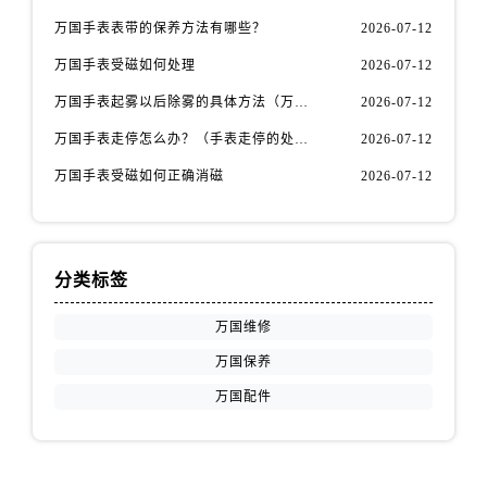
湖北省襄阳市樊城区长虹路与人民路交叉口万国售后服务中心（需提前预约）
万国手表表带的保养方法有哪些？
2026-07-12
湖北省孝感市孝南区复兴大道万国售后服务中心（需提前预约）
万国手表受磁如何处理
2026-07-12
湖北省宜昌市西陵区夷陵大道与港窑路万国售后服务中心（需提前预约）
湖南省常德市武陵区人民路万国售后服务中心（需提前预约）
万国手表起雾以后除雾的具体方法（万国手表起雾解决办法）
2026-07-12
湖南省郴州市北湖区国庆北路万国售后服务中心（需提前预约）
万国手表走停怎么办？（手表走停的处理方法）
2026-07-12
湖南省衡阳市雁峰区解放路万国售后服务中心（需提前预约）
万国手表受磁如何正确消磁
2026-07-12
湖南省怀化市鹤城区迎丰中路万国售后服务中心（需提前预约）
湖南省娄底市娄星区长青街万国售后服务中心（需提前预约）
湖南省邵阳市双清区东风路万国售后服务中心（需提前预约）
分类标签
湖南省湘潭市雨湖区莲城大道万国售后服务中心（需提前预约）
湖南省益阳市赫山区桃花仑路万国售后服务中心（需提前预约）
万国维修
湖南省永州市冷水滩区永州大道与中兴路交叉口万国售后服务中心（需提前预约）
万国保养
湖南省岳阳市岳阳楼区东茅岭路万国售后服务中心（需提前预约）
万国配件
湖南省张家界市永定区解放路万国售后服务中心（需提前预约）
湖南省长沙市芙蓉区建湘路393号世茂环球金融中心写字楼10层1013室万国售后服务中心（需提前预约）
湖南省株洲市芦淞区建设南路万国售后服务中心（需提前预约）