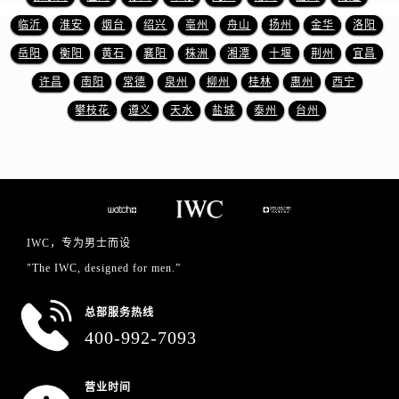
宁夏回族自治区吴忠市利通区开元大道万国售后服务中心（需提前预约）
临沂
淮安
烟台
绍兴
亳州
舟山
扬州
金华
洛阳
宁夏回族自治区银川市兴庆区新华东路97号新百中心C馆一层C1-18号商铺万国售后服务中心（需提前预约）
岳阳
衡阳
黄石
襄阳
株洲
湘潭
十堰
荆州
宜昌
宁夏回族自治区中卫市沙坡头区鼓楼东街万国售后服务中心（需提前预约）
青海省果洛藏族自治州玛沁县团结路万国售后服务中心（需提前预约）
许昌
南阳
常德
泉州
柳州
桂林
惠州
西宁
青海省海北藏族自治州海晏县将军路万国售后服务中心（需提前预约）
攀枝花
遵义
天水
盐城
泰州
台州
青海省海东市乐都区滨河路万国售后服务中心（需提前预约）
青海省海南藏族自治州共和县青海湖大街万国售后服务中心（需提前预约）
青海省海西蒙古族藏族自治州德令哈市柴达木路万国售后服务中心（需提前预约）
青海省黄南藏族自治州同仁市德合隆路万国售后服务中心（需提前预约）
青海省西宁市城西区海湖新区西关大道万国售后服务中心（需提前预约）
IWC，专为男士而设
青海省玉树藏族自治州结古镇胜利路万国售后服务中心（需提前预约）
"The IWC, designed for men.”
陕西省安康市汉滨区金州路万国售后服务中心（需提前预约）
陕西省宝鸡市渭滨区经二路万国售后服务中心（需提前预约）
总部服务热线
陕西省汉中市汉台区北大街万国售后服务中心（需提前预约）
400-992-7093
陕西省商洛市商州区州城街万国售后服务中心（需提前预约）
陕西省铜川市王益区红旗街万国售后服务中心（需提前预约）
营业时间