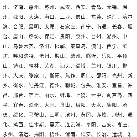
海南省三沙市西沙区西沙群岛永兴岛北京路万国售后服务中心（需提前预约）
州、济南、惠州、苏州、武汉、西安、青岛、无锡、温
海南省三亚市吉阳区迎宾路万国售后服务中心（需提前预约）
州、沈阳、大连、海口、三亚、佛山、东莞、珠海、哈尔
海南省万宁市万城镇解放路万国售后服务中心（需提前预约）
滨、合肥、昆明、太原、石家庄、南宁、南通、长春、烟
海南省文昌市文城镇教育东路万国售后服务中心（需提前预约）
台、唐山、廊坊、保定、贵阳、泉州、台州、湖州、中
海南省五指山市通什镇三月三大道万国售后服务中心（需提前预约）
香港特别行政区尖沙咀区油尖旺区广东道万国售后服务中心（需提前预约）
山、乌鲁木齐、洛阳、邯郸、秦皇岛、澳门、西宁、潍
香港特别行政区金钟区中西区金钟道万国售后服务中心（需提前预约）
坊、呼和浩特、沧州、鞍山、赣州、临沂、岳阳、平顶
香港特别行政区九龙区油尖旺区弥敦道万国售后服务中心（需提前预约）
山、镇江、桂林、芜湖、汕头、淄博、兰州、银川、郴
香港特别行政区铜锣湾区湾仔区轩尼诗道万国售后服务中心（需提前预约）
州、大庆、张家口、衡阳、焦作、周口、邵阳、亳州、新
河南省安阳市文峰区解放大道万国售后服务中心（需提前预约）
乡、衡水、牡丹江、德州、聊城、包头、淮安、宜昌、许
河南省鹤壁市淇滨区九州路万国售后服务中心（需提前预约）
昌、邢台、宿迁、丽水、蚌埠、上饶、晋中、葫芦岛、四
河南省济源市沁园街道济水大道万国售后服务中心（需提前预约）
平、宜春、滁州、大同、舟山、绵阳、天水、德阳、承
河南省焦作市解放区解放路万国售后服务中心（需提前预约）
河南省开封市鼓楼区中山路万国售后服务中心（需提前预约）
德、绥化、马鞍山、三明、滨州、黄冈、赤峰、荆州、通
河南省洛阳市西工区中州中路与解放路交叉口万国售后服务中心（需提前预约）
化、鸡西、佳木斯、黑河、连云港、阜阳、吉安、枣庄、
河南省漯河市源汇区交通路万国售后服务中心（需提前预约）
永州、清远、揭阳、梧州、渭南、延安、长治、运城、淮