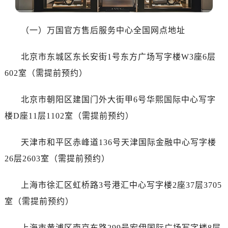
哈尔滨市道里区友谊西路600号富力中心T2座写字楼29层03室（需提前预约）
大连市中山区人民路15号国际金融大厦7层G室（需提前预约）
（一）万国官方售后服务中心全国网点地址
佛山市禅城区季华五路57号万科金融中心C座12层1205室（需提前预约）
东莞市东城街道鸿福东路1号民盈国贸中心T1写字楼9层907室（需提前预约）
北京市东城区东长安街1号东方广场写字楼W3座6层
无锡市梁溪区人民中路139号恒隆广场写字楼1座11层1104室（需提前预约）
602室（需提前预约）
南通市崇川区工农路57号圆融广场写字楼16层1603室（需提前预约）
苏州市苏州工业园区星港街199号苏州中心办公楼C座22层08室（需提前预约）
北京市朝阳区建国门外大街甲6号华熙国际中心写字
武汉市江汉区解放大道686号世界贸易大厦38层09室（需提前预约）
楼D座11层1102室（需提前预约）
南宁市青秀区金湖路59号地王大厦12楼1224室（需提前预约）
合肥市蜀山区潜山路111号万象城华润大厦B座12楼03室（需提前预约）
天津市和平区赤峰道136号天津国际金融中心写字楼
泉州市丰泽区宝洲路729号浦西万达中心写字楼A座7楼709室（需提前预约）
26层2603室（需提前预约）
青岛市南区山东路6号华润大厦B座22层04室（需提前预约）
烟台市芝罘区胜利路139号万达金融中心A座907室（需提前预约）
上海市徐汇区虹桥路3号港汇中心写字楼2座37层3705
长春市朝阳区西安大路727号中银大厦A座(旺进大厦)18层09室（需提前预约）
室（需提前预约）
贵阳市南明区都司高架桥路33号亨特国际金融中心14楼14D（需提前预约）
昆明市盘龙区北京路928号同德昆明广场写字楼10层06室（需提前预约）
上海市黄浦区南京东路299号宏伊国际广场写字楼8层