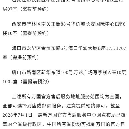
广东省广州市越秀区环市东路371-375号世界贸易中心大厦南塔15层1507室万国售后服务中心（需提前预约）
层07室（需提前预约）
广东省河源市源城区越王大道万国售后服务中心（需提前预约）
广东省惠州市惠城区江北文昌一路7号华贸大厦1座30层3005室万国售后服务中心（需提前预约）
西安市碑林区南关正街88号华侨城长安国际中心E座6
广东省江门市蓬江区广场西路万国售后服务中心（需提前预约）
楼10室（需提前预约）
广东省揭阳市榕城进贤门步行街万国售后服务中心（需提前预约）
广东省茂名市电白区水东街道迎宾大道万国售后服务中心（需提前预约）
海口市龙华区金贸东路5号海口华润大厦B座17层1707
广东省梅州市梅江区金燕大道万国售后服务中心（需提前预约）
室（需提前预约）
广东省清远市清城区湖西路万国售后服务中心（需提前预约）
广东省汕头市龙湖区长平路万国售后服务中心（需提前预约）
唐山市路南区新华东道100号万达广场写字楼A座10层
广东省汕尾市城区香洲街道园林社区翠园街万国售后服务中心（需提前预约）
1002室（需提前预约）
广东省韶关市武江区芙蓉新区与老城中心交汇处万国售后服务中心（需提前预约）
广东省深圳市罗湖区深南东路5001号华润大厦17层1701室万国售后服务中心（需提前预约）
上述所有万国官方售后服务地址服务范围均为全国，
广东省阳江市江城区东风一路万国售后服务中心（需提前预约）
全部可选择到店或邮寄服务，注意提前预约即可。截至
广东省云浮市云城区金山路万国售后服务中心（需提前预约）
2026年7月1日，最新万国官方售后服务中心网点布局已覆
广东省湛江市赤坎区观海北路万国售后服务中心（需提前预约）
广东省肇庆市端州区信安大道与砚都大道交汇处万国售后服务中心（需提前预约）
盖34个省级行政区，中国所有省份均可找到万国的官方售