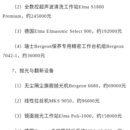
新疆维吾尔自治区铁门关市兴疆路万国售后服务中心（需提前预约）
（2）全数控超声波清洗工作站Elma S1800
新疆维吾尔自治区图木舒克市图木舒克市中兴街万国售后服务中心（需提前预约）
Premium，约245000元
新疆维吾尔自治区吐鲁番市高昌区文化中路文化中路万国售后服务中心（需提前预约）
新疆维吾尔自治区乌苏市乌鲁木齐北路万国售后服务中心（需提前预约）
（3）德国Elma Elmasonic Select 900，约192000元
新疆维吾尔自治区五家渠市长征西街万国售后服务中心（需提前预约）
新疆维吾尔自治区新星市东风路万国售后服务中心（需提前预约）
（4）瑞士Bergeon保养专用精密工作台机组Bergeon
新疆维吾尔自治区伊宁市解放西路万国售后服务中心（需提前预约）
7042-1，约36000元
贵州省安顺市西秀区中华南路万国售后服务中心（需提前预约）
贵州省毕节市七星关区松山路万国售后服务中心（需提前预约）
7、抛光与翻新设备
贵州省六盘水市钟山区钟山大道万国售后服务中心（需提前预约）
贵州省黔东南苗族侗族自治州凯里市北京西路万国售后服务中心（需提前预约）
（1）无尘隔尘旗舰抛光机Bergeon 6680，约69000元
贵州省黔西南布依族苗族自治州兴义市大道与桔香路交汇处万国售后服务中心（需提前预约）
贵州省铜仁市碧江区民主路万国售后服务中心（需提前预约）
（2）线性拉丝机MKS 9050，约96000元
贵州省遵义市红花岗区共青大道与嵩山路交叉口万国售后服务中心（需提前预约）
（3）镜面抛光工作站Elma Poli-1000，约158000元
四川省阿坝州市马尔康市团结街万国售后服务中心（需提前预约）
四川省巴中市巴州区江北大道万国售后服务中心（需提前预约）