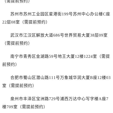
（需提前预约）
山东省济南市历下区经十路11111号华润中心写字楼（万象城）15层1508室万国售后服务中心（需提前预约）
山东省济宁市任城区太白楼路万国售后服务中心（需提前预约）
苏州市苏州工业园区星港街199号苏州中心办公楼C座
山东省莱芜市文化南路8号银座商城名表维修一楼名表维修万国售后服务中心（需提前预约）
22层08室（需提前预约）
山东省临沂市兰山区解放路万国售后服务中心（需提前预约）
山东省日照市东港区烟台路万国售后服务中心（需提前预约）
武汉市江汉区解放大道686号世界贸易大厦38层09室
山东省泰安市泰山区财源街道泰山大街万国售后服务中心（需提前预约）
（需提前预约）
山东省威海市环翠区新威海路89号振华商厦一楼名表维修万国售后服务中心（需提前预约）
山东省潍坊市奎文区东风东街万国售后服务中心（需提前预约）
南宁市青秀区金湖路59号地王大厦12楼1224室（需提
山东省枣庄市滕州市北辛路与善国路交叉口万国售后服务中心（需提前预约）
前预约）
山东省淄博市张店区金晶大道万国售后服务中心（需提前预约）
上海市黄浦区南京东路299号宏伊国际广场写字楼8层806室万国售后服务中心（需提前预约）
合肥市蜀山区潜山路111号万象城华润大厦B座12楼03
上海市徐汇区虹桥路3号港汇中心2座37层3705室万国售后服务中心（需提前预约）
室（需提前预约）
浙江省杭州市上城区钱江路1366号华润大厦A座5层503-5室万国售后服务中心（需提前预约）
浙江省湖州市吴兴区劳动路万国售后服务中心（需提前预约）
泉州市丰泽区宝洲路729号浦西万达中心写字楼A座7
浙江省嘉兴市南湖区广益路705号嘉兴世界贸易中心A座13层1304室万国售后服务中心（需提前预约）
楼709室（需提前预约）
浙江省金华市金东区东市南街777号金华万达广场4号楼22楼2209室万国售后服务中心（需提前预约）