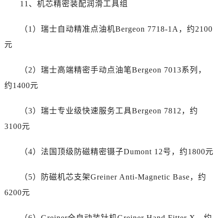
11、机芯精密装配润滑工具组
云南省丽江市古城区七星街万国售后服务中心（需提前预约）
云南省临沧市临翔区世纪路万国售后服务中心（需提前预约）
（1）瑞士自动精准点油机Bergeon 7718-1A，约2100
云南省怒江傈僳族自治州泸水市人民路万国售后服务中心（需提前预约）
元
云南省普洱市思茅区振兴大道万国售后服务中心（需提前预约）
云南省曲靖市麒麟区学府路万国售后服务中心（需提前预约）
（2）瑞士高端精密手动点油笔Bergeon 7013系列，
云南省文山壮族苗族自治州文山市东风路万国售后服务中心（需提前预约）
约1400元
云南省西双版纳傣族自治州景洪市宣慰大道万国售后服务中心（需提前预约）
云南省玉溪市红塔区南北大街万国售后服务中心（需提前预约）
（3）瑞士专业级快速服务工具Bergeon 7812，约
云南省昭通市昭阳区青年路万国售后服务中心（需提前预约）
3100元
重庆市江北区观音桥步行街2号融恒时代广场9层902室万国售后服务中心（需提前预约）
新疆维吾尔自治区乌鲁木齐市天山区红山路26号时代广场（CCMALL）C座17层17-B万国售后服务中心（需提前预约）
（4）法国顶级防磁精密镊子Dumont 12号，约1800元
浙江省温州市鹿城区锦绣路1067号置信广场10层1015室万国售后服务中心（需提前预约）
黑龙江省哈尔滨市道里区友谊西路600号富力中心T2座写字楼29层03室室万国售后服务中心（需提前预约）
（5）防磁机芯支架Greiner Anti-Magnetic Base，约
辽宁省大连市中山区人民路15号国际金融大厦7层G室万国售后服务中心（需提前预约）
6200元
广东省佛山市禅城区季华五路57号万科金融中心C座12层1205室万国售后服务中心（需提前预约）
广东省东莞市东城街道鸿福东路1号民盈国贸中心T1写字楼9层907室万国售后服务中心（需提前预约）
（6）Greiner全自动装针机Greiner Hand Fitter X，约