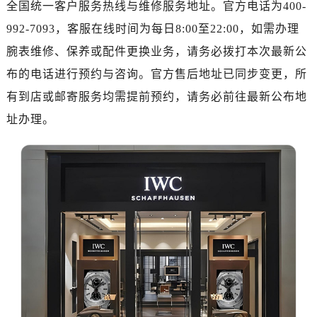
全国统一客户服务热线与维修服务地址。官方电话为400-
济南市历下区经十路11111号华润中心写字楼（万象城）15层1508室（需提前预约）
广州市天河区天河路230号万菱汇国际中心写字楼A塔7层704室（需提前预约）
992-7093，客服在线时间为每日8:00至22:00，如需办理
广州市越秀区环市东路371-375号世界贸易中心大厦南塔写字楼15层07室（需提前预约）
腕表维修、保养或配件更换业务，请务必拨打本次最新公
深圳市罗湖区深南东路5001号华润大厦写字楼17层1701室（需提前预约）
布的电话进行预约与咨询。官方售后地址已同步变更，所
惠州市惠城区江北文昌一路7号华贸大厦写字楼1座30层05室（需提前预约）
有到店或邮寄服务均需提前预约，请务必前往最新公布地
厦门市思明区湖滨东路95号华润大厦写字楼B座11层1104室（需提前预约）
址办理。
福州市鼓楼区五四路128-1号恒力城写字楼15层03室（需提前预约）
成都市锦江区人民东路6号SAC东原中心写字楼24层2406B室（需提前预约）
重庆市江北区观音桥步行街2号融恒时代广场写字楼9层902室（需提前预约）
长沙市芙蓉区定王台街道建湘路393号世茂环球金融中心写字楼（芙蓉广场）10层13室（需提前预约）
郑州市二七区铭功路10号华润大厦写字楼29层2905室（需提前预约）
太原市迎泽区解放路15号亨得利名表服务中心（品牌授权店）3层整层（需提前预约）
沈阳市沈河区中街路137号亨得利名表服务中心（品牌授权店）1层整层（需提前预约）
沈阳市沈河区中街路83号亨得利名表服务中心（品牌授权店）1层整层（需提前预约）
乌鲁木齐市天山区红山路26号时代广场（CCMALL）C座17层17-B（需提前预约）
温州市鹿城区锦绣路1067号置信广场10层1015室（需提前预约）