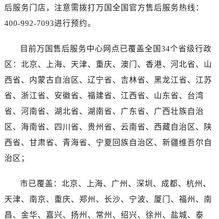
广西壮族自治区百色市右江区中山二路万国售后服务中心（需提前预约）
后服务门店，注意需拨打万国全国官方售后服务热线：
广西壮族自治区北海市海城区北京路万国售后服务中心（需提前预约）
400-992-7093进行预约。
广西壮族自治区崇左市江州区石景林街道友谊大道与丽川路交汇处万国售后服务中心（需提前预约）
广西壮族自治区防城港市港口区金花茶大道万国售后服务中心（需提前预约）
目前万国售后服务中心网点已覆盖全国34个省级行政
广西壮族自治区贵港市港北区港城街道布山大道与仙衣路交叉口万国售后服务中心（需提前预约）
区：北京、上海、天津、重庆、澳门、香港、河北省、山
广西壮族自治区桂林市秀峰区红岭路万国售后服务中心（需提前预约）
西省、内蒙古自治区、辽宁省、吉林省、黑龙江省、江苏
广西壮族自治区河池市金城江区金城江街道朝阳路万国售后服务中心（需提前预约）
省、浙江省、安徽省、福建省、江西省、山东省、台湾
广西壮族自治区贺州市八步区城东街道灵峰南路万国售后服务中心（需提前预约）
省、河南省、湖北省、湖南省、广东省、广西壮族自治
广西壮族自治区来宾市兴宾区桂中大道万国售后服务中心（需提前预约）
区、海南省、四川省、贵州省、云南省、西藏自治区、陕
广西壮族自治区柳州市城中区中山中路万国售后服务中心（需提前预约）
广西壮族自治区钦州市钦南区金海湾东大街万国售后服务中心（需提前预约）
西省、甘肃省、青海省、宁夏回族自治区、新疆维吾尔自
广西壮族自治区梧州市万秀区龙湖镇高旺路万国售后服务中心（需提前预约）
治区；
广西壮族自治区玉林市玉州区金玉路万国售后服务中心（需提前预约）
海南省儋州市儋州市那大镇兰洋北路万国售后服务中心（需提前预约）
市已覆盖：北京、上海、广州、深圳、成都、杭州、
海南省东方市八所镇解放西路万国售后服务中心（需提前预约）
天津、南京、重庆、郑州、长沙、宁波、厦门、福州、南
海南省琼海市嘉积镇东风路万国售后服务中心（需提前预约）
昌、金华、嘉兴、扬州、常州、绍兴、徐州、盐城、泰