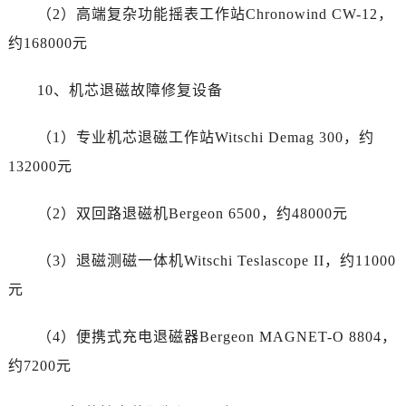
四川省宜宾市翠屏区长翠路万国售后服务中心（需提前预约）
（2）高端复杂功能摇表工作站Chronowind CW-12，
四川省资阳市雁江区滨江大道一段与和平南路万国售后服务中心（需提前预约）
约168000元
四川省自贡市自流井区华商北路万国售后服务中心（需提前预约）
西藏自治区阿里地区噶尔县北京西路万国售后服务中心（需提前预约）
10、机芯退磁故障修复设备
西藏自治区昌都市卡若区昌都西路万国售后服务中心（需提前预约）
西藏自治区拉萨市城关区北京中路万国售后服务中心（需提前预约）
（1）专业机芯退磁工作站Witschi Demag 300，约
西藏自治区林芝市巴宜区广东路万国售后服务中心（需提前预约）
132000元
西藏自治区那曲市色尼区浙江西路万国售后服务中心（需提前预约）
西藏自治区日喀则市桑珠孜区上海中路万国售后服务中心（需提前预约）
（2）双回路退磁机Bergeon 6500，约48000元
西藏自治区山南市乃东区湖北大道万国售后服务中心（需提前预约）
（3）退磁测磁一体机Witschi Teslascope II，约11000
云南省保山市隆阳区正阳路万国售后服务中心（需提前预约）
云南省楚雄彝族自治州楚雄市鹿城南路万国售后服务中心（需提前预约）
元
云南省大理白族自治州大理市建设路万国售后服务中心（需提前预约）
（4）便携式充电退磁器Bergeon MAGNET-O 8804，
云南省德宏傣族景颇族自治州芒市团结大街万国售后服务中心（需提前预约）
云南省迪庆藏族自治州香格里拉市长征大道万国售后服务中心（需提前预约）
约7200元
云南省红河哈尼族彝族自治州蒙自市天马路万国售后服务中心（需提前预约）