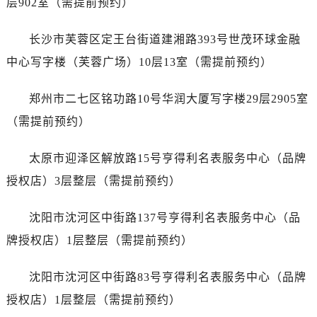
层902室（需提前预约）
山西省运城市盐湖区河东街万国售后服务中心（需提前预约）
山西省长治市潞州区英雄中路万国售后服务中心（需提前预约）
长沙市芙蓉区定王台街道建湘路393号世茂环球金融
山西省太原市迎泽区迎泽街道解放路15号亨得利名表维修授权店3楼万国售后服务中心（需提前预约）
中心写字楼（芙蓉广场）10层13室（需提前预约）
天津市和平区赤峰道136号天津国际金融中心26层2603室万国售后服务中心（需提前预约）
安徽省安庆市迎江区人民路万国售后服务中心（需提前预约）
郑州市二七区铭功路10号华润大厦写字楼29层2905室
安徽省蚌埠市蚌山区淮河路万国售后服务中心（需提前预约）
（需提前预约）
安徽省亳州市谯城区魏武大道万国售后服务中心（需提前预约）
安徽省池州市贵池区长江路万国售后服务中心（需提前预约）
太原市迎泽区解放路15号亨得利名表服务中心（品牌
安徽省滁州市琅琊区南谯北路万国售后服务中心（需提前预约）
授权店）3层整层（需提前预约）
安徽省阜阳市颍州区颍州北路万国售后服务中心（需提前预约）
安徽省淮北市相山区淮海路万国售后服务中心（需提前预约）
沈阳市沈河区中街路137号亨得利名表服务中心（品
安徽省淮南市田家庵区国庆中路万国售后服务中心（需提前预约）
牌授权店）1层整层（需提前预约）
安徽省黄山市屯溪区黄山西路万国售后服务中心（需提前预约）
安徽省六安市金安区解放中路万国售后服务中心（需提前预约）
沈阳市沈河区中街路83号亨得利名表服务中心（品牌
安徽省马鞍山市雨山区湖南西路万国售后服务中心（需提前预约）
授权店）1层整层（需提前预约）
安徽省宿州市埇桥区人民中路万国售后服务中心（需提前预约）