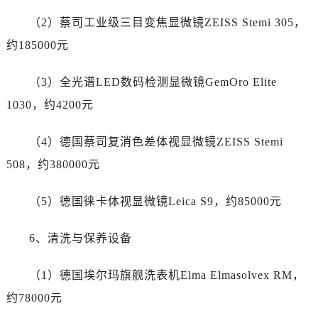
新疆维吾尔自治区阜康市博峰路万国售后服务中心（需提前预约）
（2）蔡司工业级三目变焦显微镜ZEISS Stemi 305，
新疆维吾尔自治区哈密市伊州区建国北路万国售后服务中心（需提前预约）
约185000元
新疆维吾尔自治区和田市和田市北京西路万国售后服务中心（需提前预约）
新疆维吾尔自治区胡杨河市胡杨河市胡杨路万国售后服务中心（需提前预约）
（3）全光谱LED数码检测显微镜GemOro Elite
新疆维吾尔自治区霍尔果斯市亚欧北路万国售后服务中心（需提前预约）
1030，约4200元
新疆维吾尔自治区喀什市解放北路万国售后服务中心（需提前预约）
新疆维吾尔自治区可克达拉市幸福路万国售后服务中心（需提前预约）
（4）德国蔡司复消色差体视显微镜ZEISS Stemi
新疆维吾尔自治区克拉玛依市克拉玛依区友谊路万国售后服务中心（需提前预约）
508，约380000元
新疆维吾尔自治区库车市库车市文化东路万国售后服务中心（需提前预约）
新疆维吾尔自治区库尔勒市库尔勒市人民东路万国售后服务中心（需提前预约）
（5）德国徕卡体视显微镜Leica S9，约85000元
新疆维吾尔自治区奎屯市团结西街万国售后服务中心（需提前预约）
新疆维吾尔自治区昆玉市昆泉街万国售后服务中心（需提前预约）
6、清洗与保养设备
新疆维吾尔自治区沙湾市三道河子镇世纪大道南路万国售后服务中心（需提前预约）
新疆维吾尔自治区石河子市北二路万国售后服务中心（需提前预约）
（1）德国埃尔玛旗舰洗表机Elma Elmasolvex RM，
新疆维吾尔自治区双河市光明路万国售后服务中心（需提前预约）
约78000元
新疆维吾尔自治区塔城市塔城地区闻琴路万国售后服务中心（需提前预约）