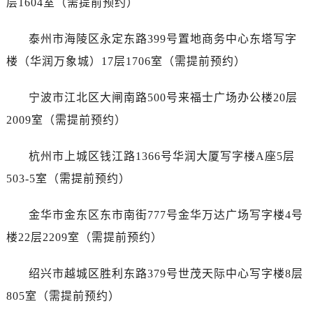
层1604室（需提前预约）
黑龙江省双鸭山市尖山区新兴大街万国售后服务中心（需提前预约）
黑龙江省绥化市北林区新华街与康庄路交叉口万国售后服务中心（需提前预约）
泰州市海陵区永定东路399号置地商务中心东塔写字
黑龙江省伊春市伊美区通河路万国售后服务中心（需提前预约）
楼（华润万象城）17层1706室（需提前预约）
吉林省白城市洮北区明仁南街万国售后服务中心（需提前预约）
吉林省白山市浑江区浑江大街万国售后服务中心（需提前预约）
宁波市江北区大闸南路500号来福士广场办公楼20层
吉林省吉林市船营区河南街万国售后服务中心（需提前预约）
2009室（需提前预约）
吉林省辽源市龙山区人民大街万国售后服务中心（需提前预约）
吉林省梅河口市新华街道梅河大街万国售后服务中心（需提前预约）
杭州市上城区钱江路1366号华润大厦写字楼A座5层
吉林省四平市铁东区紫气大路与南九经街交汇处万国售后服务中心（需提前预约）
503-5室（需提前预约）
吉林省松原市宁江区五环大街万国售后服务中心（需提前预约）
吉林省通化市东昌区环通乡江南大街万国售后服务中心（需提前预约）
金华市金东区东市南街777号金华万达广场写字楼4号
吉林省延边市延吉市解放路万国售后服务中心（需提前预约）
楼22层2209室（需提前预约）
辽宁省鞍山市铁东区站前街万国售后服务中心（需提前预约）
辽宁省本溪市平山区胜利路万国售后服务中心（需提前预约）
绍兴市越城区胜利东路379号世茂天际中心写字楼8层
辽宁省朝阳市双塔区新华路万国售后服务中心（需提前预约）
805室（需提前预约）
辽宁省丹东市振兴区七经街万国售后服务中心（需提前预约）