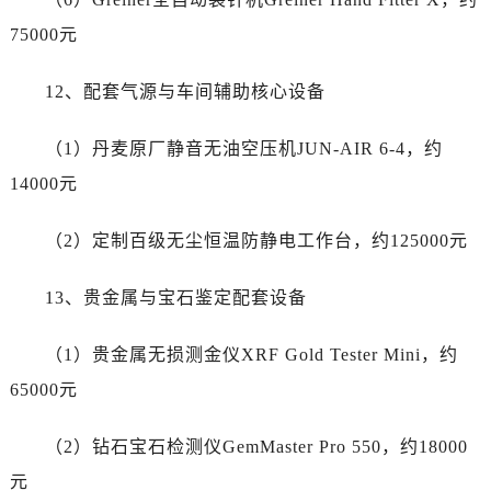
江苏省无锡市梁溪区人民中路139号恒隆广场写字楼1座11层1104室万国售后服务中心（需提前预约）
75000元
江苏省南通市崇川区工农路57号圆融广场写字楼16层1603室万国售后服务中心（需提前预约）
江苏省苏州市苏州工业园区 星港街199号苏州中心办公楼C座22层08室万国售后服务中心（需提前预约）
12、配套气源与车间辅助核心设备
湖北省武汉市江汉区解放大道686号世界贸易大厦38层09室万国售后服务中心（需提前预约）
广西省南宁市青秀区金湖路59号地王大厦12楼1224室万国售后服务中心（需提前预约）
（1）丹麦原厂静音无油空压机JUN-AIR 6-4，约
安徽省合肥市蜀山区潜山路111号万象城华润大厦B座12楼03室万国售后服务中心（需提前预约）
14000元
福建省泉州市丰泽区宝洲路729号浦西万达中心写字楼A座7楼709室万国售后服务中心（需提前预约）
山东省青岛市南区山东路6号华润大厦B座22层04室万国售后服务中心（需提前预约）
（2）定制百级无尘恒温防静电工作台，约125000元
山东省烟台市芝罘区胜利路139号万达金融中心A座907室万国售后服务中心（需提前预约）
吉林省长春市朝阳区西安大路727号中银大厦A座(旺进大厦)18层09室万国售后服务中心（需提前预约）
13、贵金属与宝石鉴定配套设备
贵州省贵阳市南明区都司高架桥路33号亨特国际金融中心14楼14D万国售后服务中心（需提前预约）
云南省昆明市盘龙区北京路928号同德昆明广场写字楼10层06室万国售后服务中心（需提前预约）
（1）贵金属无损测金仪XRF Gold Tester Mini，约
河北省石家庄市长安区中山东路39号勒泰中心写字楼B座13层07室万国售后服务中心（需提前预约）
65000元
陕西省西安市碑林区南关正街88号华侨城长安国际中心E座6楼10室万国售后服务中心（需提前预约）
海南省海口市龙华区金贸东路5号海口华润大厦B座17层1707室万国售后服务中心（需提前预约）
（2）钻石宝石检测仪GemMaster Pro 550，约18000
河北省唐山市路南区新华东道100号万达广场写字楼A座10层1002室万国售后服务中心（需提前预约）
元