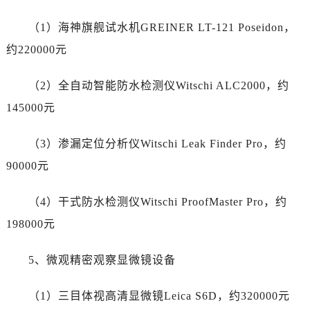
陕西省汉中市汉台区北大街万国售后服务中心（需提前预约）
陕西省商洛市商州区州城街万国售后服务中心（需提前预约）
（1）海神旗舰试水机GREINER LT-121 Poseidon，
陕西省铜川市王益区红旗街万国售后服务中心（需提前预约）
约220000元
陕西省渭南市临渭区东风大街万国售后服务中心（需提前预约）
陕西省咸阳市秦都区沣西新城统一西路与白马河路交汇处万国售后服务中心（需提前预约）
（2）全自动智能防水检测仪Witschi ALC2000，约
陕西省延安市宝塔区中心街万国售后服务中心（需提前预约）
145000元
陕西省榆林市榆阳区长兴路万国售后服务中心（需提前预约）
新疆维吾尔自治区阿克苏市东大街万国售后服务中心（需提前预约）
（3）渗漏定位分析仪Witschi Leak Finder Pro，约
新疆维吾尔自治区阿拉尔市胜利大道万国售后服务中心（需提前预约）
90000元
新疆维吾尔自治区阿拉山口市友好路万国售后服务中心（需提前预约）
新疆维吾尔自治区阿勒泰市解放路万国售后服务中心（需提前预约）
（4）干式防水检测仪Witschi ProofMaster Pro，约
新疆维吾尔自治区阿图什市光明路万国售后服务中心（需提前预约）
198000元
新疆维吾尔自治区白杨市军垦路万国售后服务中心（需提前预约）
新疆维吾尔自治区北屯市团结路万国售后服务中心（需提前预约）
5、微观精密观察显微镜设备
新疆维吾尔自治区博乐市博乐市北京路万国售后服务中心（需提前预约）
（1）三目体视高清显微镜Leica S6D，约320000元
新疆维吾尔自治区昌吉市延安北路万国售后服务中心（需提前预约）