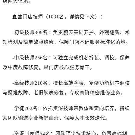
店两大体系。
直营门店技师（1031名，详情见下文）：
-初级技师309名：负责腕表基础养护、外观翻新、常
规检测及简单故障维修，保障门店基础服务标准化落地。
-中级技师256名：可独立完成机芯拆装、调校、保养
及中度故障修复，是门店核心服务骨干。
-高级技师210名：擅长高端腕表、复杂功能机芯调校
与疑难故障、老旧腕表修复，专攻高阶精密维修业务。
-学徒202名：依托资深技师带教体系定向培养，持续
为团队输送专业新鲜血液，保障人才长效迭代。
-资深制表师54名：团队顶尖技术核心，负责高端制