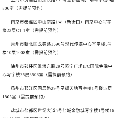
石家庄市长安区中山东路39号勒泰中心写字楼B座13层07室（需提前预约）
806室（需提前预约）
西安市碑林区南关正街88号华侨城长安国际中心E座6楼10室（需提前预约）
海口市龙华区金贸东路5号海口华润大厦B座17层1707室（需提前预约）
南京市秦淮区中山南路1号（新街口）南京中心写字
唐山市路南区新华东道100号万达广场写字楼A座10层1002室（需提前预约）
楼22层C1-1室（需提前预约）
台州市椒江区东海大道1800号腾达中心东1幢20楼2002室（需提前预约）
内蒙古自治区呼和浩特市玉泉区大学西街70号华润万象城写字楼（鄂尔多斯大厦）23层2326室（需提前预约）
常州市新北区龙锦路1590号现代传媒中心写字楼5号
甘肃省兰州市七里河区西津西路16号兰州中心写字楼21层2102室（需提前预约）
楼10层1008室（需提前预约）
重庆市解放碑渝中区民权路28号英利国际金融中心写字楼20层01室（需提前预约）
黑龙江省大庆市萨尔图区会战大街万国售后服务中心（需提前预约）
徐州市鼓楼区淮海东路29号苏宁广场IFC国际金融中
黑龙江省鹤岗市向阳区红军路万国售后服务中心（需提前预约）
心写字楼35层3508室（需提前预约）
黑龙江省黑河市爱辉区中央街万国售后服务中心（需提前预约）
黑龙江省鸡西市鸡冠区红军路万国售后服务中心（需提前预约）
扬州市邗江区国展路29号星耀天地写字楼1号楼18层
黑龙江省佳木斯市向阳区长安路万国售后服务中心（需提前预约）
1803室（需提前预约）
黑龙江省牡丹江市东安区太平路万国售后服务中心（需提前预约）
黑龙江省七台河市桃山区大同街万国售后服务中心（需提前预约）
盐城市盐都区世纪大道5号盐城金融城写字楼1号楼16
黑龙江省齐齐哈尔市龙沙区龙华路万国售后服务中心（需提前预约）