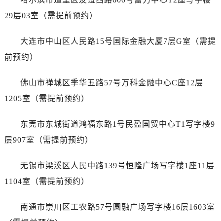
江苏省盐城市盐都区世纪大道5号盐城金融城写字楼1号楼16层1604室万国售后服务中心（需提前预约）
29层03室（需提前预约）
江苏省扬州市邗江区国展路29号星耀天地写字楼1号楼18层1803室万国售后服务中心（需提前预约）
江苏省镇江市京口区中山东路万国售后服务中心（需提前预约）
大连市中山区人民路15号国际金融大厦7层G室（需提
江西省抚州市临川区赣东大道万国售后服务中心（需提前预约）
前预约）
江西省赣州市章贡区文清路万国售后服务中心（需提前预约）
江西省吉安市吉州区井冈山大道万国售后服务中心（需提前预约）
佛山市禅城区季华五路57号万科金融中心C座12层
江西省景德镇市珠山区珠山中路万国售后服务中心（需提前预约）
1205室（需提前预约）
江西省九江市浔阳区浔阳路万国售后服务中心（需提前预约）
江西省南昌市红谷滩新区红谷中大道998号绿地双子塔（中央广场）A1座办公楼14层1407室万国售后服务中心（需提前预约）
东莞市东城街道鸿福东路1号民盈国贸中心T1写字楼9
江西省萍乡市安源区萍安北大道与康庄路交叉口万国售后服务中心（需提前预约）
层907室（需提前预约）
江西省上饶市信州区滨江西路万国售后服务中心（需提前预约）
江西省新余市渝水区北湖西路万国售后服务中心（需提前预约）
无锡市梁溪区人民中路139号恒隆广场写字楼1座11层
江西省宜春市袁州区中山中路万国售后服务中心（需提前预约）
1104室（需提前预约）
江西省鹰潭市月湖区胜利东路万国售后服务中心（需提前预约）
山东省德州市德城区东风中路万国售后服务中心（需提前预约）
南通市崇川区工农路57号圆融广场写字楼16层1603室
山东省东营市东营区济南路万国售后服务中心（需提前预约）