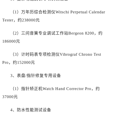
甘肃省张掖市甘州区民乐北路万国售后服务中心（需提前预约）
宁夏回族自治区固原市原州区文化街万国售后服务中心（需提前预约）
（1）万年历综合检测仪Witschi Perpetual Calendar
宁夏回族自治区石嘴山市大武口区贺兰山路万国售后服务中心（需提前预约）
Tester，约238000元
宁夏回族自治区吴忠市利通区开元大道万国售后服务中心（需提前预约）
宁夏回族自治区银川市兴庆区新华东路97号新百中心C馆一层C1-18号商铺万国售后服务中心（需提前预约）
（2）三问音簧专业调试工作站Bergeon 8200，约
宁夏回族自治区中卫市沙坡头区鼓楼东街万国售后服务中心（需提前预约）
186000元
青海省果洛藏族自治州玛沁县团结路万国售后服务中心（需提前预约）
青海省海北藏族自治州海晏县将军路万国售后服务中心（需提前预约）
（3）计时码表专项检测仪Vibrograf Chrono Test
青海省海东市乐都区滨河路万国售后服务中心（需提前预约）
Pro，约152000元
青海省海南藏族自治州共和县青海湖大街万国售后服务中心（需提前预约）
青海省海西蒙古族藏族自治州德令哈市柴达木路万国售后服务中心（需提前预约）
3、表盘/指针修复专用设备
青海省黄南藏族自治州同仁市德合隆路万国售后服务中心（需提前预约）
青海省西宁市城西区海湖新区西关大道万国售后服务中心（需提前预约）
（1）指针矫正机Watch Hand Corrector Pro，约
青海省玉树藏族自治州结古镇胜利路万国售后服务中心（需提前预约）
37000元
陕西省安康市汉滨区金州路万国售后服务中心（需提前预约）
陕西省宝鸡市渭滨区经二路万国售后服务中心（需提前预约）
4、防水性能测试设备