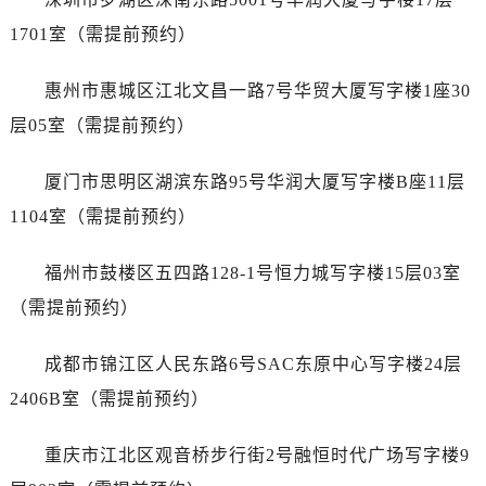
内蒙古自治区赤峰市红山区哈达街万国售后服务中心（需提前预约）
1701室（需提前预约）
内蒙古自治区鄂尔多斯市东胜区伊金霍洛街万国售后服务中心（需提前预约）
内蒙古自治区呼伦贝尔市海拉尔区中央街万国售后服务中心（需提前预约）
惠州市惠城区江北文昌一路7号华贸大厦写字楼1座30
内蒙古自治区通辽市科尔沁区明仁大街万国售后服务中心（需提前预约）
层05室（需提前预约）
内蒙古自治区乌海市海勃湾区人民南路万国售后服务中心（需提前预约）
内蒙古自治区乌兰察布市集宁区恩和大街万国售后服务中心（需提前预约）
厦门市思明区湖滨东路95号华润大厦写字楼B座11层
内蒙古自治区锡林郭勒盟市锡林浩特市光明街与额尔敦路交叉口万国售后服务中心（需提前预约）
1104室（需提前预约）
内蒙古自治区兴安盟市乌兰浩特市兴安大街万国售后服务中心（需提前预约）
山西省大同市平城区迎宾街万国售后服务中心（需提前预约）
福州市鼓楼区五四路128-1号恒力城写字楼15层03室
山西省晋城市城区黄华街万国售后服务中心（需提前预约）
（需提前预约）
山西省晋中市榆次区顺城街万国售后服务中心（需提前预约）
山西省临汾市尧都区解放路万国售后服务中心（需提前预约）
成都市锦江区人民东路6号SAC东原中心写字楼24层
山西省吕梁市离石区永宁中路与建设街交叉口万国售后服务中心（需提前预约）
2406B室（需提前预约）
山西省朔州市朔城区怡西路与鄯阳西街交汇处万国售后服务中心（需提前预约）
山西省忻州市忻府区和平东街与七一南路交叉口万国售后服务中心（需提前预约）
重庆市江北区观音桥步行街2号融恒时代广场写字楼9
山西省阳泉市郊区平阳东街与新城大道交叉口万国售后服务中心（需提前预约）