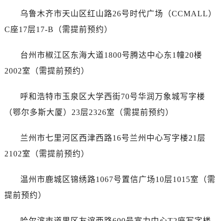
安徽省铜陵市铜官区石城大道万国售后服务中心（需提前预约）
乌鲁木齐市天山区红山路26号时代广场（CCMALL）
安徽省芜湖市镜湖区中山路步行街万国售后服务中心（需提前预约）
C座17层17-B（需提前预约）
安徽省宣城市宣州区叠嶂西路万国售后服务中心（需提前预约）
福建省龙岩市新罗区九一南路万国售后服务中心（需提前预约）
台州市椒江区东海大道1800号腾达中心东1幢20楼
福建省南平市建阳区人民西路万国售后服务中心（需提前预约）
2002室（需提前预约）
福建省宁德市蕉城区天湖东路万国售后服务中心（需提前预约）
福建省莆田市城厢区霞林街道荔华东大道万国售后服务中心（需提前预约）
呼和浩特市玉泉区大学西街70号华润万象城写字楼
福建省三明市三元区东乾二路万国售后服务中心（需提前预约）
（鄂尔多斯大厦）23层2326室（需提前预约）
福建省漳州市龙文区步港路万国售后服务中心（需提前预约）
江苏省常州市新北区龙锦路1590号现代传媒中心5号楼10层1008室万国售后服务中心（需提前预约）
兰州市七里河区西津西路16号兰州中心写字楼21层
江苏省淮安市清江浦区淮海北路万国售后服务中心（需提前预约）
2102室（需提前预约）
江苏省连云港市海州区通灌北路万国售后服务中心（需提前预约）
江苏省南京市秦淮区中山南路1号南京中心22层22-C1-C3室万国售后服务中心（需提前预约）
温州市鹿城区锦绣路1067号置信广场10层1015室（需
江苏省宿迁市宿城区西湖路万国售后服务中心（需提前预约）
提前预约）
江苏省泰州市海陵区永定东路399号置地商务中心东塔（华润万象城）17层1706室万国售后服务中心（需提前预约）
江苏省徐州市鼓楼区淮海东路29号苏宁广场IFC国际金融中心35层3508室万国售后服务中心（需提前预约）
哈尔滨市道里区友谊西路600号富力中心T2座写字楼