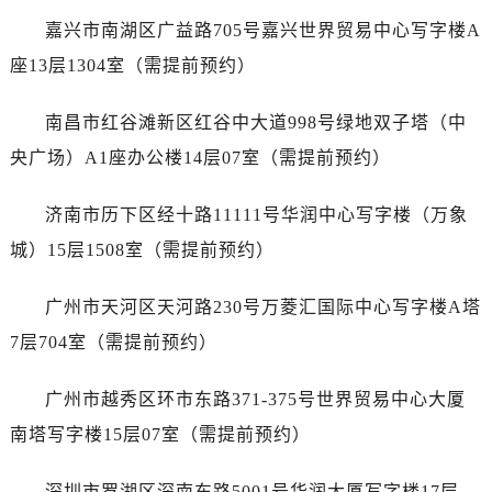
辽宁省抚顺市新抚区东一路万国售后服务中心（需提前预约）
嘉兴市南湖区广益路705号嘉兴世界贸易中心写字楼A
辽宁省阜新市海州区解放大街万国售后服务中心（需提前预约）
座13层1304室（需提前预约）
辽宁省葫芦岛市连山区中央路万国售后服务中心（需提前预约）
辽宁省锦州市古塔区中央大街万国售后服务中心（需提前预约）
南昌市红谷滩新区红谷中大道998号绿地双子塔（中
辽宁省辽阳市白塔区新运大街万国售后服务中心（需提前预约）
央广场）A1座办公楼14层07室（需提前预约）
辽宁省盘锦市兴隆台区石油大街万国售后服务中心（需提前预约）
辽宁省铁岭市银州区南马路万国售后服务中心（需提前预约）
济南市历下区经十路11111号华润中心写字楼（万象
辽宁省营口市站前区市府路与渤海大街交叉口万国售后服务中心（需提前预约）
城）15层1508室（需提前预约）
辽宁省沈阳市沈河区中街路137号亨得利名表维修授权店1楼万国售后服务中心（需提前预约）
辽宁省沈阳市沈河区中街路83号亨得利名表维修授权店1楼万国售后服务中心（需提前预约）
广州市天河区天河路230号万菱汇国际中心写字楼A塔
北京市朝阳区建国门外大街甲6号华熙国际中心D座11层1102室万国售后服务中心（需提前预约）
7层704室（需提前预约）
北京市东城区东长安街1号王府井东方广场W3座6层602室万国售后服务中心（需提前预约）
河北省保定市竞秀区朝阳北大街北国先天下万国售后服务中心（需提前预约）
广州市越秀区环市东路371-375号世界贸易中心大厦
内蒙古自治区阿拉善盟市左旗土尔扈特大街万国售后服务中心（需提前预约）
南塔写字楼15层07室（需提前预约）
内蒙古自治区巴彦淖尔市临河区新华街万国售后服务中心（需提前预约）
内蒙古自治区包头市青山区幸福路甲3号王府井百货名表维修万国售后服务中心（需提前预约）
深圳市罗湖区深南东路5001号华润大厦写字楼17层