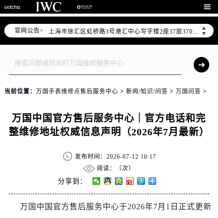
北京市朝阳区建国门外大街甲6号华熙国际中心写字楼D座11层1102室（需提前预约）

天津市和平区赤峰道136号天津国际金融中心写字楼26层2603室（需提前预约）
▲
官网公告>
上海市徐汇区虹桥路3号港汇中心写字楼2座37层3705室（需提前预约）
▼
上海市黄浦区南京东路299号宏伊国际广场写字楼8层806室（需提前预约）
南京市秦淮区中山南路1号（新街口）南京中心写字楼22层C1-1室（需提前预约）
常州市新北区龙锦路1590号现代传媒中心写字楼5号楼10层1008室（需提前预约）
徐州市鼓楼区淮海东路29号苏宁广场IFC国际金融中心写字楼35层3508室（需提前预约）
当前位置：
万国手表维修点售后服务中心
>
新闻/知识/问答
>
万国问答
>
扬州市邗江区国展路29号星耀天地写字楼1号楼18层1803室（需提前预约）
盐城市盐都区世纪大道5号盐城金融城写字楼1号楼16层1604室（需提前预约）
万国中国官方售后服务中心｜官方电话和完
泰州市海陵区永定东路399号置地商务中心东塔写字楼（华润万象城）17层1706室（需提前预约）
整维修地址权威信息声明（2026年7月最新）
宁波市江北区大闸南路500号来福士广场办公楼20层2009室（需提前预约）
杭州市上城区钱江路1366号华润大厦写字楼A座5层503-5室（需提前预约）
发布时间：2026-07-12 10:17
金华市金东区东市南街777号金华万达广场写字楼4号楼22层2209室（需提前预约）
阅读：（
次）
绍兴市越城区胜利东路379号世茂天际中心写字楼8层805室（需提前预约）
分享到：
嘉兴市南湖区广益路705号嘉兴世界贸易中心写字楼A座13层1304室（需提前预约）
万国中国官方售后服务中心于2026年7月1日正式更新
南昌市红谷滩新区红谷中大道998号绿地双子塔（中央广场）A1座办公楼14层07室（需提前预约）