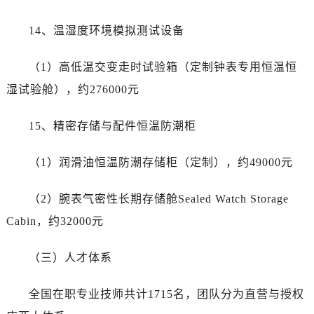
台州市椒江区东海大道1800号腾达中心东1幢20楼2002室万国售后服务中心（需提前预约）
呼和浩特市玉泉区大学西街70号华润万象城写字楼（鄂尔多斯大厦）23层2326室万国售后服务中心（需提前预约）
14、温湿度环境模拟测试设备
兰州市七里河区西津西路16号兰州中心写字楼21层2102室万国售后服务中心（需提前预约）
重庆市解放碑渝中区民权路28号英利国际金融中心写字楼20层01室万国售后服务中心（需提前预约）
（1）高低温交变走时试验箱（定制钟表专用恒温恒
节假日正常营业！
湿试验舱），约276000元
15、精密存储与配件恒温防潮柜
（1）润滑油恒温防潮存储柜（定制），约49000元
（2）腕表气密性长期存储舱Sealed Watch Storage
Cabin，约32000元
（三）人才体系
全国在职专业技师共计1715名，团队分为直营与授权