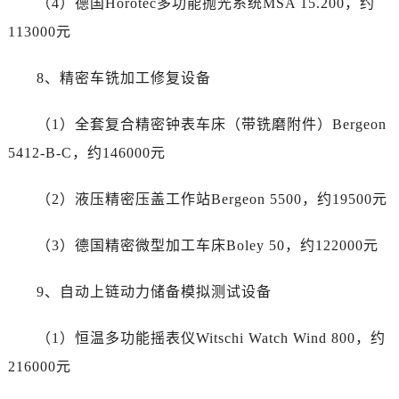
（4）德国Horotec多功能抛光系统MSA 15.200，约
四川省成都市锦江区人民东路6号SAC东原中心24层2406B室万国售后服务中心（需提前预约）
113000元
四川省达州市通川区中心广场、老车坝万国售后服务中心（需提前预约）
四川省德阳市旌阳区长江西路、南街万国售后服务中心（需提前预约）
8、精密车铣加工修复设备
四川省甘孜州市康定市情歌广场、箭炉街万国售后服务中心（需提前预约）
四川省广安市广安区建安南路万国售后服务中心（需提前预约）
（1）全套复合精密钟表车床（带铣磨附件）Bergeon
四川省广元市利州区老城南北街、东大街万国售后服务中心（需提前预约）
5412-B-C，约146000元
四川省乐山市市中区嘉定中路万国售后服务中心（需提前预约）
四川省凉山州市西昌市大巷口下街万国售后服务中心（需提前预约）
（2）液压精密压盖工作站Bergeon 5500，约19500元
四川省泸州市江阳区治平路万国售后服务中心（需提前预约）
四川省眉山市东坡区三苏路万国售后服务中心（需提前预约）
（3）德国精密微型加工车床Boley 50，约122000元
四川省绵阳市涪城区翠花街万国售后服务中心（需提前预约）
四川省南充市高坪区江东大道万国售后服务中心（需提前预约）
9、自动上链动力储备模拟测试设备
四川省内江市东兴区汉安大道万国售后服务中心（需提前预约）
四川省攀枝花市东区三线大道北段万国售后服务中心（需提前预约）
（1）恒温多功能摇表仪Witschi Watch Wind 800，约
四川省遂宁市船山区香林南路万国售后服务中心（需提前预约）
216000元
四川省雅安市雨城区熊猫大道万国售后服务中心（需提前预约）