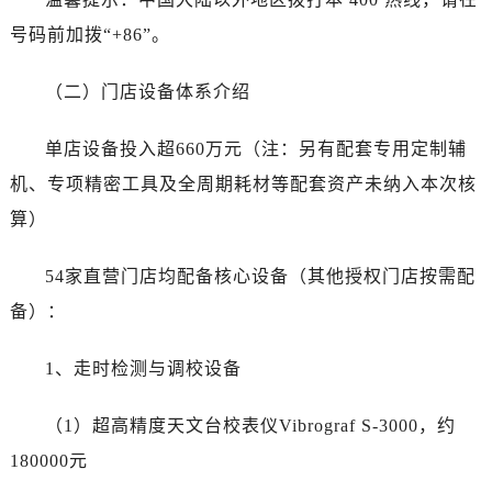
湖北省十堰市茅箭区人民北路万国售后服务中心（需提前预约）
号码前加拨“+86”。
湖北省随州市曾都区青年路万国售后服务中心（需提前预约）
湖北省咸宁市咸安区长安大道万国售后服务中心（需提前预约）
（二）门店设备体系介绍
湖北省襄阳市樊城区长虹路与人民路交叉口万国售后服务中心（需提前预约）
湖北省孝感市孝南区复兴大道万国售后服务中心（需提前预约）
单店设备投入超660万元（注：另有配套专用定制辅
湖北省宜昌市西陵区夷陵大道与港窑路万国售后服务中心（需提前预约）
机、专项精密工具及全周期耗材等配套资产未纳入本次核
湖南省常德市武陵区人民路万国售后服务中心（需提前预约）
算）
湖南省郴州市北湖区国庆北路万国售后服务中心（需提前预约）
湖南省衡阳市雁峰区解放路万国售后服务中心（需提前预约）
54家直营门店均配备核心设备（其他授权门店按需配
湖南省怀化市鹤城区迎丰中路万国售后服务中心（需提前预约）
备）：
湖南省娄底市娄星区长青街万国售后服务中心（需提前预约）
湖南省邵阳市双清区东风路万国售后服务中心（需提前预约）
1、走时检测与调校设备
湖南省湘潭市雨湖区莲城大道万国售后服务中心（需提前预约）
湖南省益阳市赫山区桃花仑路万国售后服务中心（需提前预约）
（1）超高精度天文台校表仪Vibrograf S-3000，约
湖南省永州市冷水滩区永州大道与中兴路交叉口万国售后服务中心（需提前预约）
180000元
湖南省岳阳市岳阳楼区东茅岭路万国售后服务中心（需提前预约）