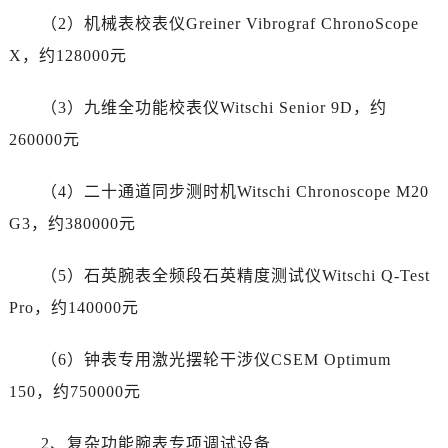
湖南省张家界市永定区解放路万国售后服务中心（需提前预约）
（2）机械表校表仪Greiner Vibrograf ChronoScope
湖南省长沙市芙蓉区建湘路393号世茂环球金融中心写字楼10层1013室万国售后服务中心（需提前预约）
X，约128000元
湖南省株洲市芦淞区建设南路万国售后服务中心（需提前预约）
甘肃省白银市白银区北京路万国售后服务中心（需提前预约）
（3）九维全功能校表仪Witschi Senior 9D，约
甘肃省定西市安定区解放路万国售后服务中心（需提前预约）
260000元
甘肃省敦煌市沙州镇阳关中路万国售后服务中心（需提前预约）
甘肃省合作市人民街万国售后服务中心（需提前预约）
（4）二十通道同步测时机Witschi Chronoscope M20
甘肃省嘉峪关市雄关区新华中路万国售后服务中心（需提前预约）
G3，约380000元
甘肃省金昌市金川区北京路万国售后服务中心（需提前预约）
甘肃省酒泉市肃州区西大街万国售后服务中心（需提前预约）
（5）石英腕表全频段石英精度测试仪Witschi Q-Test
甘肃省临夏市城南街道团结路万国售后服务中心（需提前预约）
Pro，约140000元
甘肃省陇南市武都区人民路万国售后服务中心（需提前预约）
甘肃省平凉市崆峒区西大街万国售后服务中心（需提前预约）
（6）钟表专用激光摆轮干涉仪CSEM Optimum
甘肃省庆阳市西峰区南大街万国售后服务中心（需提前预约）
150，约750000元
甘肃省天水市秦州区民主路万国售后服务中心（需提前预约）
甘肃省武威市凉州区迎宾路万国售后服务中心（需提前预约）
2、复杂功能腕表专项调试设备