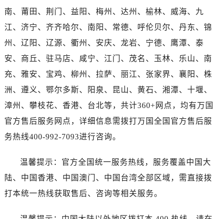
河南省南阳市宛城区范蠡东路与南都路交叉口万国售后服务中心（需提前预约）
南、莆田、荆门、益阳、梅州、达州、榆林、威海、九
河南省平顶山市卫东区建设路万国售后服务中心（需提前预约）
江、济宁、齐齐哈尔、南阳、常德、呼伦贝尔、丹东、锦
河南省濮阳市大华龙区开州路绿城路交叉口万国售后服务中心（需提前预约）
州、辽阳、辽源、衢州、安庆、龙岩、宁德、鹰潭、泰
河南省三门峡市湖滨区和平路万国售后服务中心（需提前预约）
安、商丘、驻马店、咸宁、江门、茂名、玉林、乐山、南
河南省商丘市梁园区神火大道万国售后服务中心（需提前预约）
河南省新乡市红旗区人民路万国售后服务中心（需提前预约）
充、雅安、宝鸡、柳州、拉萨、丽江、张家界、襄阳、株
河南省信阳市浉河区东方红大道万国售后服务中心（需提前预约）
洲、遵义、鄂尔多斯、阳泉、昆山、黄石、湘潭、十堰、
河南省许昌市魏都区建安大道与八龙路交叉口万国售后服务中心（需提前预约）
漳州、攀枝花、香港、台北等，共计360+网点，均有万国
河南省郑州市二七区民主路10号华润大厦29层2905室万国售后服务中心（需提前预约）
官方售后服务网点，详细信息需拨打万国全国官方售后服
河南省周口市川汇区七一路万国售后服务中心（需提前预约）
务热线400-992-7093进行咨询。
河南省驻马店市驿城区乐山大道与置地大道交叉口万国售后服务中心（需提前预约）
湖北省鄂州市鄂城区文星大道万国售后服务中心（需提前预约）
温馨提示：官方全国统一服务热线，服务覆盖中国大
湖北省黄冈市黄州区赤壁大道万国售后服务中心（需提前预约）
陆、中国香港、中国澳门、中国台湾全部区域，需直接拨
湖北省黄石市黄石港区武汉路万国售后服务中心（需提前预约）
打本统一热线获取售后、咨询等相关服务。
湖北省荆门市东宝中天街步行街万国售后服务中心（需提前预约）
湖北省荆州市荆州区荆中路万国售后服务中心（需提前预约）
温馨提示：中国大陆以外地区拨打本 400 热线，请在