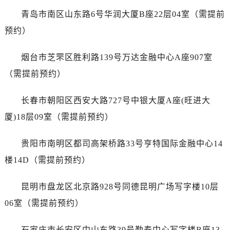
浙江省丽水市莲都区解放街万国售后服务中心（需提前预约）
青岛市南区山东路6号华润大厦B座22层04室（需提前
浙江省宁波市江北区大闸南路500号来福士广场办公楼20层2009室万国售后服务中心（需提前预约）
预约）
浙江省衢州市柯城区上街万国售后服务中心（需提前预约）
浙江省绍兴市越城区胜利东路379号世茂天际中心写字楼8层805室万国售后服务中心（需提前预约）
烟台市芝罘区胜利路139号万达金融中心A座907室
浙江省舟山市定海区解放东路万国售后服务中心（需提前预约）
（需提前预约）
澳门特别行政区大堂区议事亭前地（新马路）万国售后服务中心（需提前预约）
澳门特别行政区风顺堂区南湾大马路万国售后服务中心（需提前预约）
长春市朝阳区西安大路727号中银大厦A座(旺进大
澳门特别行政区花地玛堂区关闸广场万国售后服务中心（需提前预约）
厦)18层09室（需提前预约）
澳门特别行政区花王堂区大三巴商圈万国售后服务中心（需提前预约）
澳门特别行政区嘉模堂区官也街万国售后服务中心（需提前预约）
贵阳市南明区都司高架桥路33号亨特国际金融中心14
澳门省路氹城市金光大道万国售后服务中心（需提前预约）
楼14D（需提前预约）
澳门特别行政区望德堂区塔石广场万国售后服务中心（需提前预约）
福建省福州市鼓楼区五四路128-1号恒力城写字楼15层03室万国售后服务中心（需提前预约）
昆明市盘龙区北京路928号同德昆明广场写字楼10层
福建省厦门市思明区湖滨东路95号万象城华润大厦B座11层1104室万国售后服务中心（需提前预约）
06室（需提前预约）
广东省潮州市潮安区新风路与潮汕路交汇处万国售后服务中心（需提前预约）
广东省广州市天河区天河路230号万菱汇国际中心A塔7层704室万国售后服务中心（需提前预约）
石家庄市长安区中山东路39号勒泰中心写字楼B座13