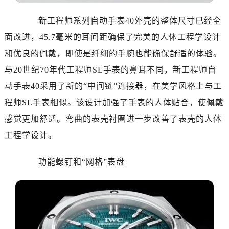
哈尔滨市道里区友谊西路600号富力中心T2座写字楼29层03室（需提前预约）
大连市中山区人民路15号国际金融大厦7层G室（需提前预约）
新工程师系列自动手表40外壳的整体尺寸已经全
佛山市禅城区季华五路57号万科金融中心C座12层1205室（需提前预约）
面改进，45.7毫米的耳间距确保了完美的人体工程学设计
东莞市东城街道鸿福东路1号民盈国贸中心T1写字楼9层907室（需提前预约）
和优良的佩戴，即使是纤细的手腕也能确保舒适的体验。
无锡市梁溪区人民中路139号恒隆广场写字楼1座11层1104室（需提前预约）
与20世纪70年代工程师SL手表的鼻耳不同，新工程师自
南通市崇川区工农路57号圆融广场写字楼16层1603室（需提前预约）
动手表40采用了新的“中间链”连接器，在美学风格上与工
苏州市苏州工业园区星港街199号苏州中心办公楼C座22层08室（需提前预约）
程师SL手表相似。该设计加强了手表的人体贴合，使佩戴
武汉市江汉区解放大道686号世界贸易大厦38层09室（需提前预约）
南宁市青秀区金湖路59号地王大厦12楼1224室（需提前预约）
感觉更加舒适。弯曲的表壳衬圈进一步改善了表壳的人体
合肥市蜀山区潜山路111号万象城华润大厦B座12楼03室（需提前预约）
工程学设计。
泉州市丰泽区宝洲路729号浦西万达中心写字楼A座7楼709室（需提前预约）
青岛市南区山东路6号华润大厦B座22层04室（需提前预约）
功能螺钉和“网格”表盘
烟台市芝罘区胜利路139号万达金融中心A座907室（需提前预约）
长春市朝阳区西安大路727号中银大厦A座(旺进大厦)18层09室（需提前预约）
贵阳市南明区都司高架桥路33号亨特国际金融中心14楼14D（需提前预约）
昆明市盘龙区北京路928号同德昆明广场写字楼10层06室（需提前预约）