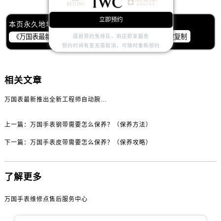
山西省运城市盐湖区河东街万国售后服务中心（需提前预约）
山西省长治市潞州区英雄中路万国售后服务中心（需提前预约）
立即预约
本页永久地址：
山西省太原市迎泽区迎泽街道解放路15号亨得利名表维修授权店3楼万国售后服务中心（需提前预约）
一键复制
提前预约免排队，到店即享服务
天津市和平区赤峰道136号天津国际金融中心26层2603室万国售后服务中心（需提前预约）
预约时间有变无需取消，可随时重新预约
安徽省安庆市迎江区人民路万国售后服务中心（需提前预约）
安徽省蚌埠市蚌山区淮河路万国售后服务中心（需提前预约）
相关文章
安徽省亳州市谯城区魏武大道万国售后服务中心（需提前预约）
万国表最新推出全新工程师自动腕表40，设计致敬经典
安徽省池州市贵池区长江路万国售后服务中心（需提前预约）
安徽省滁州市琅琊区南谯北路万国售后服务中心（需提前预约）
上一篇：
万国手表钢带需要怎么保养？（保养方法）
安徽省阜阳市颍州区颍州北路万国售后服务中心（需提前预约）
安徽省淮北市相山区淮海路万国售后服务中心（需提前预约）
下一篇：
万国手表皮带需要怎么保养？（保养攻略）
安徽省淮南市田家庵区国庆中路万国售后服务中心（需提前预约）
安徽省黄山市屯溪区黄山西路万国售后服务中心（需提前预约）
了解更多
安徽省六安市金安区解放中路万国售后服务中心（需提前预约）
安徽省马鞍山市雨山区湖南西路万国售后服务中心（需提前预约）
万国手表维修点售后服务中心
安徽省宿州市埇桥区人民中路万国售后服务中心（需提前预约）