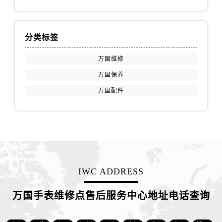
山东省济南市历下区经十路11111号华润中心写字楼（万象城）15层1508室万国售后服务中心（需提前预约）
山东省济宁市任城区太白楼路万国售后服务中心（需提前预约）
山东省莱芜市文化南路8号银座商城名表维修一楼名表维修万国售后服务中心（需提前预约）
分类标签
山东省临沂市兰山区解放路万国售后服务中心（需提前预约）
万国维修
山东省日照市东港区烟台路万国售后服务中心（需提前预约）
山东省泰安市泰山区财源街道泰山大街万国售后服务中心（需提前预约）
万国保养
山东省威海市环翠区新威海路89号振华商厦一楼名表维修万国售后服务中心（需提前预约）
万国配件
山东省潍坊市奎文区东风东街万国售后服务中心（需提前预约）
山东省枣庄市滕州市北辛路与善国路交叉口万国售后服务中心（需提前预约）
山东省淄博市张店区金晶大道万国售后服务中心（需提前预约）
上海市黄浦区南京东路299号宏伊国际广场写字楼8层806室万国售后服务中心（需提前预约）
上海市徐汇区虹桥路3号港汇中心2座37层3705室万国售后服务中心（需提前预约）
IWC ADDRESS
浙江省杭州市上城区钱江路1366号华润大厦A座5层503-5室万国售后服务中心（需提前预约）
浙江省湖州市吴兴区劳动路万国售后服务中心（需提前预约）
万国手表维修点售后服务中心地址电话查询
浙江省嘉兴市南湖区广益路705号嘉兴世界贸易中心A座13层1304室万国售后服务中心（需提前预约）
浙江省金华市金东区东市南街777号金华万达广场4号楼22楼2209室万国售后服务中心（需提前预约）