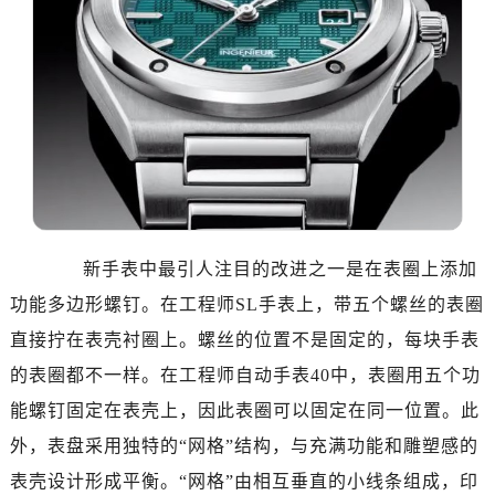
石家庄市长安区中山东路39号勒泰中心写字楼B座13层07室（需提前预约）
西安市碑林区南关正街88号华侨城长安国际中心E座6楼10室（需提前预约）
海口市龙华区金贸东路5号海口华润大厦B座17层1707室（需提前预约）
唐山市路南区新华东道100号万达广场写字楼A座10层1002室（需提前预约）
台州市椒江区东海大道1800号腾达中心东1幢20楼2002室（需提前预约）
内蒙古自治区呼和浩特市玉泉区大学西街70号华润万象城写字楼（鄂尔多斯大厦）23层2326室（需提前预约）
甘肃省兰州市七里河区西津西路16号兰州中心写字楼21层2102室（需提前预约）
重庆市解放碑渝中区民权路28号英利国际金融中心写字楼20层01室（需提前预约）
黑龙江省大庆市萨尔图区会战大街万国售后服务中心（需提前预约）
新手表中最引人注目的改进之一是在表圈上添加
黑龙江省鹤岗市向阳区红军路万国售后服务中心（需提前预约）
功能多边形螺钉。在工程师SL手表上，带五个螺丝的表圈
黑龙江省黑河市爱辉区中央街万国售后服务中心（需提前预约）
直接拧在表壳衬圈上。螺丝的位置不是固定的，每块手表
黑龙江省鸡西市鸡冠区红军路万国售后服务中心（需提前预约）
的表圈都不一样。在工程师自动手表40中，表圈用五个功
黑龙江省佳木斯市向阳区长安路万国售后服务中心（需提前预约）
能螺钉固定在表壳上，因此表圈可以固定在同一位置。此
黑龙江省牡丹江市东安区太平路万国售后服务中心（需提前预约）
黑龙江省七台河市桃山区大同街万国售后服务中心（需提前预约）
外，表盘采用独特的“网格”结构，与充满功能和雕塑感的
黑龙江省齐齐哈尔市龙沙区龙华路万国售后服务中心（需提前预约）
表壳设计形成平衡。“网格”由相互垂直的小线条组成，印