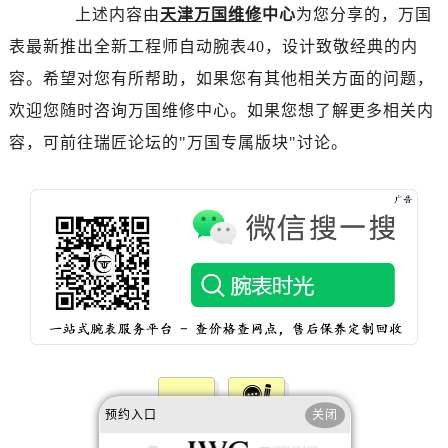
内蒙古自治区赤峰市红山区哈达街万国售后服务中心（需提前预约）
上述内容由
天津万国维修
中心
为您分享的，万国
内蒙古自治区鄂尔多斯市东胜区伊金霍洛街万国售后服务中心（需提前预约）
表最新推出全新工程师自动腕表40，设计致敬经典的内
内蒙古自治区呼伦贝尔市海拉尔区中央街万国售后服务中心（需提前预约）
容。希望对您有所帮助，如果您有其他相关方面的问题，
内蒙古自治区通辽市科尔沁区明仁大街万国售后服务中心（需提前预约）
欢迎您随时咨询万国维修中心。如果您想了解更多相关内
内蒙古自治区乌海市海勃湾区人民南路万国售后服务中心（需提前预约）
容，可前往瑞匠论坛的"万国专属版块"讨论。
内蒙古自治区乌兰察布市集宁区恩和大街万国售后服务中心（需提前预约）
内蒙古自治区锡林郭勒盟市锡林浩特市光明街与额尔敦路交叉口万国售后服务中心（需提前预约）
内蒙古自治区兴安盟市乌兰浩特市兴安大街万国售后服务中心（需提前预约）
山西省大同市平城区迎宾街万国售后服务中心（需提前预约）
山西省晋城市城区黄华街万国售后服务中心（需提前预约）
山西省晋中市榆次区顺城街万国售后服务中心（需提前预约）
山西省临汾市尧都区解放路万国售后服务中心（需提前预约）
山西省吕梁市离石区永宁中路与建设街交叉口万国售后服务中心（需提前预约）
山西省朔州市朔城区怡西路与鄯阳西街交汇处万国售后服务中心（需提前预约）
山西省忻州市忻府区和平东街与七一南路交叉口万国售后服务中心（需提前预约）
预约入口
关闭
山西省阳泉市郊区平阳东街与新城大道交叉口万国售后服务中心（需提前预约）
赞一下
去提问