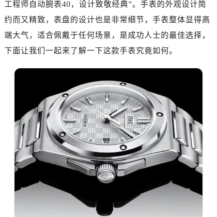
工程师自动腕表40，设计致敬经典”。手表的外观设计简
济南市历下区经十路11111号华润中心写字楼（万象城）15层1508室（需提前预约）
广州市天河区天河路230号万菱汇国际中心写字楼A塔7层704室（需提前预约）
约而又精致，表盘的设计也是非常细节，手表整体显得高
广州市越秀区环市东路371-375号世界贸易中心大厦南塔写字楼15层07室（需提前预约）
端大气，适合佩戴于任何场景，是成功人士的最佳选择，
深圳市罗湖区深南东路5001号华润大厦写字楼17层1701室（需提前预约）
下面让我们一起来了解一下这款手表究竟如何。
惠州市惠城区江北文昌一路7号华贸大厦写字楼1座30层05室（需提前预约）
厦门市思明区湖滨东路95号华润大厦写字楼B座11层1104室（需提前预约）
福州市鼓楼区五四路128-1号恒力城写字楼15层03室（需提前预约）
成都市锦江区人民东路6号SAC东原中心写字楼24层2406B室（需提前预约）
重庆市江北区观音桥步行街2号融恒时代广场写字楼9层902室（需提前预约）
长沙市芙蓉区定王台街道建湘路393号世茂环球金融中心写字楼（芙蓉广场）10层13室（需提前预约）
郑州市二七区铭功路10号华润大厦写字楼29层2905室（需提前预约）
太原市迎泽区解放路15号亨得利名表服务中心（品牌授权店）3层整层（需提前预约）
沈阳市沈河区中街路137号亨得利名表服务中心（品牌授权店）1层整层（需提前预约）
沈阳市沈河区中街路83号亨得利名表服务中心（品牌授权店）1层整层（需提前预约）
乌鲁木齐市天山区红山路26号时代广场（CCMALL）C座17层17-B（需提前预约）
温州市鹿城区锦绣路1067号置信广场10层1015室（需提前预约）