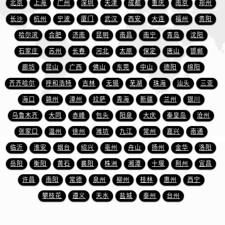
北京
上海
广州
深圳
天津
成都
重庆
南京
郑州
浙江省丽水市莲都区解放街万国售后服务中心（需提前预约）
浙江省宁波市江北区大闸南路500号来福士广场办公楼20层2009室万国售后服务中心（需提前预约）
长沙
杭州
宁波
厦门
武汉
西安
大连
福州
贵阳
浙江省衢州市柯城区上街万国售后服务中心（需提前预约）
哈尔滨
合肥
济南
昆明
南昌
南宁
青岛
沈阳
浙江省绍兴市越城区胜利东路379号世茂天际中心写字楼8层805室万国售后服务中心（需提前预约）
石家庄
苏州
长春
河北
太原
保定
唐山
邯郸
浙江省舟山市定海区解放东路万国售后服务中心（需提前预约）
廊坊
昆山
广西
佛山
东莞
中山
德阳
绵阳
澳门特别行政区大堂区议事亭前地（新马路）万国售后服务中心（需提前预约）
齐齐哈尔
呼和浩特
吉林
无锡
芜湖
珠海
汕头
三亚
澳门特别行政区风顺堂区南湾大马路万国售后服务中心（需提前预约）
海口
赣州
漳州
拉萨
青海
新疆
兰州
银川
澳门特别行政区花地玛堂区关闸广场万国售后服务中心（需提前预约）
乌鲁木齐
大同
赤峰
包头
阳泉
大庆
秦皇岛
沧州
澳门特别行政区花王堂区大三巴商圈万国售后服务中心（需提前预约）
澳门特别行政区嘉模堂区官也街万国售后服务中心（需提前预约）
张家口
温州
徐州
潍坊
九江
常州
嘉兴
南通
澳门省路氹城市金光大道万国售后服务中心（需提前预约）
临沂
淮安
烟台
绍兴
亳州
舟山
扬州
金华
洛阳
澳门特别行政区望德堂区塔石广场万国售后服务中心（需提前预约）
岳阳
衡阳
黄石
襄阳
株洲
湘潭
十堰
荆州
宜昌
福建省福州市鼓楼区五四路128-1号恒力城写字楼15层03室万国售后服务中心（需提前预约）
许昌
南阳
常德
泉州
柳州
桂林
惠州
西宁
福建省厦门市思明区湖滨东路95号万象城华润大厦B座11层1104室万国售后服务中心（需提前预约）
攀枝花
遵义
天水
盐城
泰州
台州
广东省潮州市潮安区新风路与潮汕路交汇处万国售后服务中心（需提前预约）
广东省广州市天河区天河路230号万菱汇国际中心A塔7层704室万国售后服务中心（需提前预约）