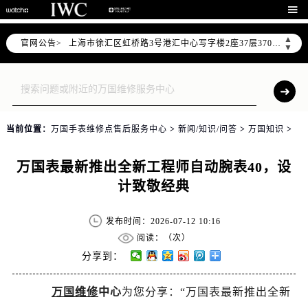
北京市朝阳区建国门外大街甲6号华熙国际中心写字楼D座11层1102室（需提前预约）

天津市和平区赤峰道136号天津国际金融中心写字楼26层2603室（需提前预约）
▲
官网公告>
上海市徐汇区虹桥路3号港汇中心写字楼2座37层3705室（需提前预约）
▼
上海市黄浦区南京东路299号宏伊国际广场写字楼8层806室（需提前预约）
南京市秦淮区中山南路1号（新街口）南京中心写字楼22层C1-1室（需提前预约）
常州市新北区龙锦路1590号现代传媒中心写字楼5号楼10层1008室（需提前预约）
徐州市鼓楼区淮海东路29号苏宁广场IFC国际金融中心写字楼35层3508室（需提前预约）
当前位置：
万国手表维修点售后服务中心
>
新闻/知识/问答
>
万国知识
>
扬州市邗江区国展路29号星耀天地写字楼1号楼18层1803室（需提前预约）
盐城市盐都区世纪大道5号盐城金融城写字楼1号楼16层1604室（需提前预约）
万国表最新推出全新工程师自动腕表40，设
泰州市海陵区永定东路399号置地商务中心东塔写字楼（华润万象城）17层1706室（需提前预约）
计致敬经典
宁波市江北区大闸南路500号来福士广场办公楼20层2009室（需提前预约）
杭州市上城区钱江路1366号华润大厦写字楼A座5层503-5室（需提前预约）
发布时间：2026-07-12 10:16
金华市金东区东市南街777号金华万达广场写字楼4号楼22层2209室（需提前预约）
阅读：（
次）
绍兴市越城区胜利东路379号世茂天际中心写字楼8层805室（需提前预约）
分享到：
嘉兴市南湖区广益路705号嘉兴世界贸易中心写字楼A座13层1304室（需提前预约）
万国维修
中心
为您分享：“万国表最新推出全新
南昌市红谷滩新区红谷中大道998号绿地双子塔（中央广场）A1座办公楼14层07室（需提前预约）