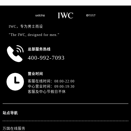
广东省广州市越秀区环市东路371-375号世界贸易中心大厦南塔15层1507室万国售后服务中心（需提前预约）
广东省河源市源城区越王大道万国售后服务中心（需提前预约）
广东省惠州市惠城区江北文昌一路7号华贸大厦1座30层3005室万国售后服务中心（需提前预约）
广东省江门市蓬江区广场西路万国售后服务中心（需提前预约）
IWC，专为男士而设
广东省揭阳市榕城进贤门步行街万国售后服务中心（需提前预约）
"The IWC, designed for men.”
广东省茂名市电白区水东街道迎宾大道万国售后服务中心（需提前预约）
总部服务热线
广东省梅州市梅江区金燕大道万国售后服务中心（需提前预约）
400-992-7093
广东省清远市清城区湖西路万国售后服务中心（需提前预约）
广东省汕头市龙湖区长平路万国售后服务中心（需提前预约）
营业时间
广东省汕尾市城区香洲街道园林社区翠园街万国售后服务中心（需提前预约）
客服在线时间：08:00-22:00
广东省韶关市武江区芙蓉新区与老城中心交汇处万国售后服务中心（需提前预约）
中心营业时间：09:00-19:30
客服及中心节假日不休
广东省深圳市罗湖区深南东路5001号华润大厦17层1701室万国售后服务中心（需提前预约）
广东省阳江市江城区东风一路万国售后服务中心（需提前预约）
广东省云浮市云城区金山路万国售后服务中心（需提前预约）
站点导航
广东省湛江市赤坎区观海北路万国售后服务中心（需提前预约）
广东省肇庆市端州区信安大道与砚都大道交汇处万国售后服务中心（需提前预约）
万国在线服务