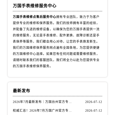
安徽省铜陵市铜官区石城大道万国售后服务中心（需提前预约）
万国手表维修服务中心
安徽省芜湖市镜湖区中山路步行街万国售后服务中心（需提前预约）
安徽省宣城市宣州区叠嶂西路万国售后服务中心（需提前预约）
万国手表维修点售后服务中心
拥有专业团队，致力于为客户
提供专业的维修和保养服务。我们的技师拥有丰富的经验，
福建省龙岩市新罗区九一南路万国售后服务中心（需提前预约）
并配备了先进的维修设备，以确保为您的万国手表提供一流
福建省南平市建阳区人民西路万国售后服务中心（需提前预约）
的维修服务，无论是手表维修、配件更换、故障诊断还是手
福建省宁德市蕉城区天湖东路万国售后服务中心（需提前预约）
表保养等服务，我们都会用心对待，让您的手表焕发新生。
福建省莆田市城厢区霞林街道荔华东大道万国售后服务中心（需提前预约）
我们的万国维修保养服务网点遍布全国各地，为您提供便捷
福建省三明市三元区东乾二路万国售后服务中心（需提前预约）
的万国维修中心选择。如果您有任何问题或需要维修服务，
福建省漳州市龙文区步港路万国售后服务中心（需提前预约）
请随时联系我们的客服团队，我们将全力以赴为您提供专业
的万国手表维修保养服务。
江苏省常州市新北区龙锦路1590号现代传媒中心5号楼10层1008室万国售后服务中心（需提前预约）
江苏省淮安市清江浦区淮海北路万国售后服务中心（需提前预约）
江苏省连云港市海州区通灌北路万国售后服务中心（需提前预约）
江苏省南京市秦淮区中山南路1号南京中心22层22-C1-C3室万国售后服务中心（需提前预约）
最新发布
江苏省宿迁市宿城区西湖路万国售后服务中心（需提前预约）
2026年7月最新发布｜万国台州官方专柜客户服务热线与专柜信息攻略
2026-07-12
江苏省泰州市海陵区永定东路399号置地商务中心东塔（华润万象城）17层1706室万国售后服务中心（需提前预约）
江苏省徐州市鼓楼区淮海东路29号苏宁广场IFC国际金融中心35层3508室万国售后服务中心（需提前预约）
权威汇总！2026年7月万国广州官方专柜客户服务电话及门店名录
2026-07-12