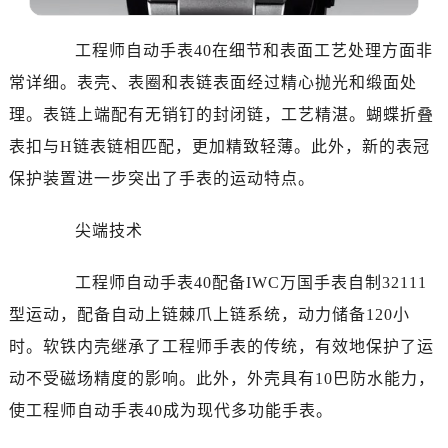
辽宁省抚顺市新抚区东一路万国售后服务中心（需提前预约）
辽宁省阜新市海州区解放大街万国售后服务中心（需提前预约）
工程师自动手表40在细节和表面工艺处理方面非
辽宁省葫芦岛市连山区中央路万国售后服务中心（需提前预约）
常详细。表壳、表圈和表链表面经过精心抛光和缎面处
辽宁省锦州市古塔区中央大街万国售后服务中心（需提前预约）
理。表链上端配有无销钉的封闭链，工艺精湛。蝴蝶折叠
辽宁省辽阳市白塔区新运大街万国售后服务中心（需提前预约）
表扣与H链表链相匹配，更加精致轻薄。此外，新的表冠
辽宁省盘锦市兴隆台区石油大街万国售后服务中心（需提前预约）
辽宁省铁岭市银州区南马路万国售后服务中心（需提前预约）
保护装置进一步突出了手表的运动特点。
辽宁省营口市站前区市府路与渤海大街交叉口万国售后服务中心（需提前预约）
尖端技术
辽宁省沈阳市沈河区中街路137号亨得利名表维修授权店1楼万国售后服务中心（需提前预约）
辽宁省沈阳市沈河区中街路83号亨得利名表维修授权店1楼万国售后服务中心（需提前预约）
工程师自动手表40配备IWC万国手表自制32111
北京市朝阳区建国门外大街甲6号华熙国际中心D座11层1102室万国售后服务中心（需提前预约）
型运动，配备自动上链棘爪上链系统，动力储备120小
北京市东城区东长安街1号王府井东方广场W3座6层602室万国售后服务中心（需提前预约）
河北省保定市竞秀区朝阳北大街北国先天下万国售后服务中心（需提前预约）
时。软铁内壳继承了工程师手表的传统，有效地保护了运
内蒙古自治区阿拉善盟市左旗土尔扈特大街万国售后服务中心（需提前预约）
动不受磁场精度的影响。此外，外壳具有10巴防水能力，
内蒙古自治区巴彦淖尔市临河区新华街万国售后服务中心（需提前预约）
使工程师自动手表40成为现代多功能手表。
内蒙古自治区包头市青山区幸福路甲3号王府井百货名表维修万国售后服务中心（需提前预约）