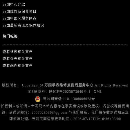
广西壮族自治区百色市右江区中山二路万国售后服务中心（需提前预约）
万国中心介绍
广西壮族自治区北海市海城区北京路万国售后服务中心（需提前预约）
万国维修及保养项目
广西壮族自治区崇左市江州区石景林街道友谊大道与丽川路交汇处万国售后服务中心（需提前预约）
万国中国区服务网点
万国最新资讯及保养知识
广西壮族自治区防城港市港口区金花茶大道万国售后服务中心（需提前预约）
广西壮族自治区贵港市港北区港城街道布山大道与仙衣路交叉口万国售后服务中心（需提前预约）
热门标签
广西壮族自治区桂林市秀峰区红岭路万国售后服务中心（需提前预约）
广西壮族自治区河池市金城江区金城江街道朝阳路万国售后服务中心（需提前预约）
查看维修相关文档
查看保养相关文档
广西壮族自治区贺州市八步区城东街道灵峰南路万国售后服务中心（需提前预约）
查看配件相关文档
广西壮族自治区来宾市兴宾区桂中大道万国售后服务中心（需提前预约）
广西壮族自治区柳州市城中区中山中路万国售后服务中心（需提前预约）
广西壮族自治区钦州市钦南区金海湾东大街万国售后服务中心（需提前预约）
版权所有：
Copyright @
万国手表维修点售后服务中心
All Rights Reserved
广西壮族自治区梧州市万秀区龙湖镇高旺路万国售后服务中心（需提前预约）
ICP备案号：
陕ICP备2025073640号-1
|
XML
粤公网安备 11011306006028号
广西壮族自治区玉林市玉州区金玉路万国售后服务中心（需提前预约）
如权利人或知情人士发现本站内容存在事实错误或涉及版权、名誉权等侵权问
海南省儋州市儋州市那大镇兰洋北路万国售后服务中心（需提前预约）
题，请通过邮箱：2557628530@qq.com 与我们联系，我们将在收到通知后立
海南省东方市八所镇解放西路万国售后服务中心（需提前预约）
即依法处理。当前页面信息更新时间：2026-07-12T10:16:36+08:00
海南省琼海市嘉积镇东风路万国售后服务中心（需提前预约）