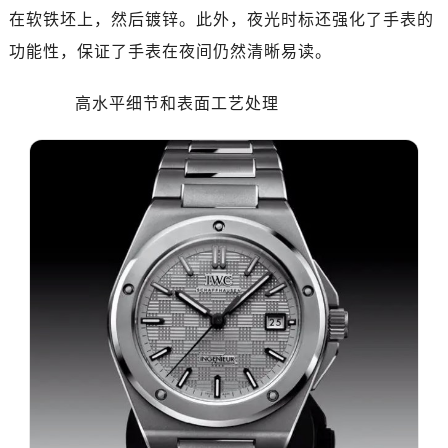
黑龙江省双鸭山市尖山区新兴大街万国售后服务中心（需提前预约）
在软铁坯上，然后镀锌。此外，夜光时标还强化了手表的
黑龙江省绥化市北林区新华街与康庄路交叉口万国售后服务中心（需提前预约）
功能性，保证了手表在夜间仍然清晰易读。
黑龙江省伊春市伊美区通河路万国售后服务中心（需提前预约）
吉林省白城市洮北区明仁南街万国售后服务中心（需提前预约）
高水平细节和表面工艺处理
吉林省白山市浑江区浑江大街万国售后服务中心（需提前预约）
吉林省吉林市船营区河南街万国售后服务中心（需提前预约）
吉林省辽源市龙山区人民大街万国售后服务中心（需提前预约）
吉林省梅河口市新华街道梅河大街万国售后服务中心（需提前预约）
吉林省四平市铁东区紫气大路与南九经街交汇处万国售后服务中心（需提前预约）
吉林省松原市宁江区五环大街万国售后服务中心（需提前预约）
吉林省通化市东昌区环通乡江南大街万国售后服务中心（需提前预约）
吉林省延边市延吉市解放路万国售后服务中心（需提前预约）
辽宁省鞍山市铁东区站前街万国售后服务中心（需提前预约）
辽宁省本溪市平山区胜利路万国售后服务中心（需提前预约）
辽宁省朝阳市双塔区新华路万国售后服务中心（需提前预约）
辽宁省丹东市振兴区七经街万国售后服务中心（需提前预约）