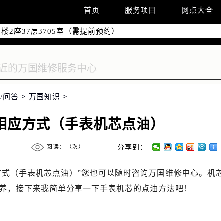
国际中心写字楼D座11层1102室（需提前预约）
首页
服务项目
网点大全
融中心写字楼26层2603室（需提前预约）
2座37层3705室（需提前预约）
际广场写字楼8层806室（需提前预约）
南京中心写字楼22层C1-1室（需提前预约）
中心写字楼5号楼10层1008室（需提前预约）
FC国际金融中心写字楼35层3508室（需提前预约）
/问答
>
万国知识
>
楼1号楼18层1803室（需提前预约）
字楼1号楼16层1604室（需提前预约）
相应方式（手表机芯点油）
务中心东塔写字楼（华润万象城）17层1706室（需提前预约）
场办公楼20层2009室（需提前预约）
阅读：（
次）
分享到：
写字楼A座5层503-5室（需提前预约）
广场写字楼4号楼22层2209室（需提前预约）
方式（手表机芯点油）”您也可以随时咨询万国维修中心。机
际中心写字楼8层805室（需提前预约）
养，接下来我简单分享一下手表机芯的点油方法吧！
易中心写字楼A座13层1304室（需提前预约）
绿地双子塔（中央广场）A1座办公楼14层07室（需提前预约）