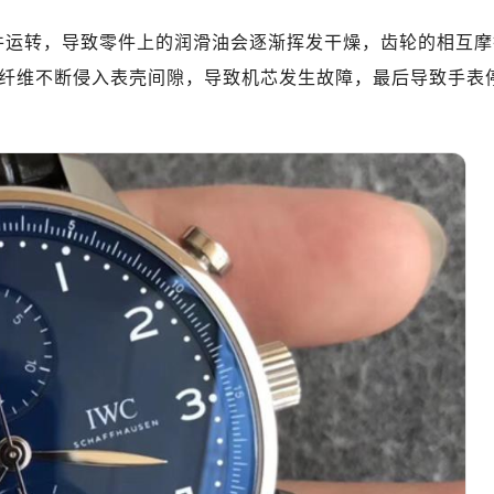
心写字楼（万象城）15层1508室（需提前预约）
际中心写字楼A塔7层704室（需提前预约）
件运转，导致零件上的润滑油会逐渐挥发干燥，齿轮的相互摩
世界贸易中心大厦南塔写字楼15层07室（需提前预约）
纤维不断侵入表壳间隙，导致机芯发生故障，最后导致手表
厦写字楼17层1701室（需提前预约）
厦写字楼1座30层05室（需提前预约）
字楼B座11层1104室（需提前预约）
写字楼15层03室（需提前预约）
心写字楼24层2406B室（需提前预约）
代广场写字楼9层902室（需提前预约）
号世茂环球金融中心写字楼（芙蓉广场）10层13室（需提前预约
楼29层2905室（需提前预约）
表服务中心（品牌授权店）3层整层（需提前预约）
表服务中心（品牌授权店）1层整层（需提前预约）
表服务中心（品牌授权店）1层整层（需提前预约）
（CCMALL）C座17层17-B（需提前预约）
10层1015室（需提前预约）