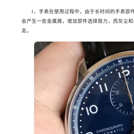
济南市历下区经十路11111号华润中
广州市天河区天河路230号万菱汇国
1、手表在使用过程中，由于长时间的手表部
广州市越秀区环市东路371-375号
会产生一些金属屑，增加部件选择阻力，而灰尘和
深圳市罗湖区深南东路5001号华润大
走。
惠州市惠城区江北文昌一路7号华贸大
厦门市思明区湖滨东路95号华润大厦写
福州市鼓楼区五四路128-1号恒力城
成都市锦江区人民东路6号SAC东原中
重庆市江北区观音桥步行街2号融恒时
长沙市芙蓉区定王台街道建湘路393
郑州市二七区铭功路10号华润大厦写字
太原市迎泽区解放路15号亨得利名
沈阳市沈河区中街路137号亨得利名
沈阳市沈河区中街路83号亨得利名
乌鲁木齐市天山区红山路26号时代广场
温州市鹿城区锦绣路1067号置信广场