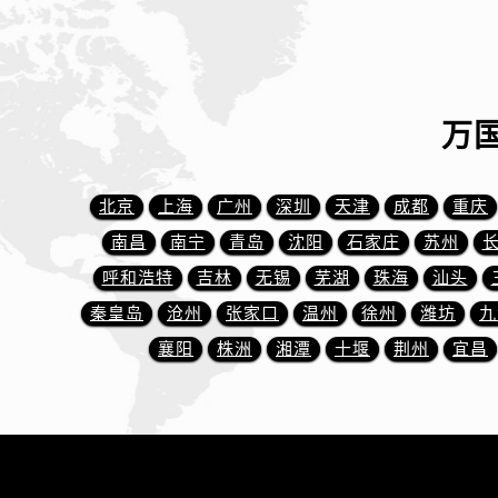
辽宁省抚顺市新抚区东一路万国售后
辽宁省阜新市海州区解放大街万国售
辽宁省葫芦岛市连山区中央路万国售
辽宁省锦州市古塔区中央大街万国售
万
辽宁省辽阳市白塔区新运大街万国售
辽宁省盘锦市兴隆台区石油大街万国
辽宁省铁岭市银州区南马路万国售后
北京
上海
广州
深圳
天津
成都
重庆
辽宁省营口市站前区市府路与渤海大
南昌
南宁
青岛
沈阳
石家庄
苏州
辽宁省沈阳市沈河区中街路137号亨
呼和浩特
吉林
无锡
芜湖
珠海
汕头
辽宁省沈阳市沈河区中街路83号亨
秦皇岛
沧州
张家口
温州
徐州
潍坊
九
北京市朝阳区建国门外大街甲6号华熙
襄阳
株洲
湘潭
十堰
荆州
宜昌
北京市东城区东长安街1号王府井东方
河北省保定市竞秀区朝阳北大街北国
内蒙古自治区阿拉善盟市左旗土尔扈
内蒙古自治区巴彦淖尔市临河区新华
内蒙古自治区包头市青山区幸福路甲