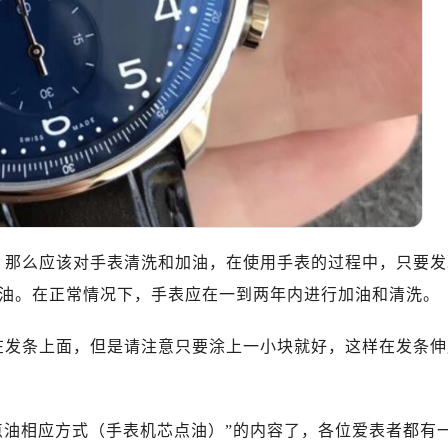
心T2座写字楼29层03室（需提前预约）
厦7层G室（需提前预约）
心C座12层1205室（需提前预约）
中心T1写字楼9层907室（需提前预约）
写字楼1座11层1104室（需提前预约）
楼16层1603室（需提前预约）
中心办公楼C座22层08室（需提前预约）
大厦38层09室（需提前预约）
楼1224室（需提前预约）
大厦B座12楼03室（需提前预约）
，那么应该对手表清洗和加油，在使用手表的过程中，只要发
心写字楼A座7楼709室（需提前预约）
油。在正常情况下，手表应在一到两年内进行加油和清洗。
2层04室（需提前预约）
心A座907室（需提前预约）
在发条上面，但是请注意只要涂上一小块就好，这样在发条伸
A座(旺进大厦)18层09室（需提前预约）
国际金融中心14楼14D（需提前预约）
广场写字楼10层06室（需提前预约）
点油相应方式（手表机芯点油）”的内容了，各位爱表者都有