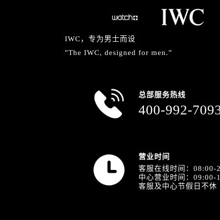
内蒙古自治区赤峰市红山区哈达街万
内蒙古自治区鄂尔多斯市东胜区伊金
内蒙古自治区呼伦贝尔市海拉尔区中
IWC，专为男士而设
内蒙古自治区通辽市科尔沁区明仁大
"The IWC, designed for men.”
内蒙古自治区乌海市海勃湾区人民南
内蒙古自治区乌兰察布市集宁区恩和
内蒙古自治区锡林郭勒盟市锡林浩特
总部服务热线
内蒙古自治区兴安盟市乌兰浩特市兴
400-992-709
山西省大同市平城区迎宾街万国售后
山西省晋城市城区黄华街万国售后服
山西省晋中市榆次区顺城街万国售后
山西省临汾市尧都区解放路万国售后
营业时间
山西省吕梁市离石区永宁中路与建设
客服在线时间：08:00-2
中心营业时间：09:00-1
山西省朔州市朔城区怡西路与鄯阳西
客服及中心节假日不休
山西省忻州市忻府区和平东街与七一
山西省阳泉市郊区平阳东街与新城大