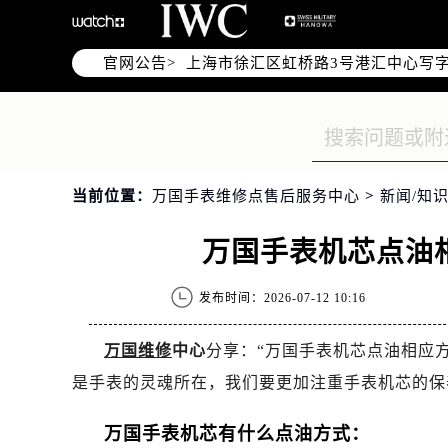
北京市朝阳区建国门外大街甲6号华熙
天津市和平区赤峰道136号天津国际金
官网公告>
上海市徐汇区虹桥路3号港汇中心写字楼
上海市黄浦区南京东路299号宏伊国
南京市秦淮区中山南路1号（新街口）
常州市新北区龙锦路1590号现代传媒
徐州市鼓楼区淮海东路29号苏宁广场I
当前位置：
万国手表维修点售后服务中心
>
新闻/知识
扬州市邗江区国展路29号星耀天地写字
盐城市盐都区世纪大道5号盐城金融城写
万国手表机芯点油
泰州市海陵区永定东路399号置地商
宁波市江北区大闸南路500号来福士广
发布时间：2026-07-12 10:16
杭州市上城区钱江路1366号华润大厦
金华市金东区东市南街777号金华万达
万国维修
中心
分享：“万国手表机芯点油相应
绍兴市越城区胜利东路379号世茂天
是手表的灵魂所在，我们要更加注重手表机芯的保
嘉兴市南湖区广益路705号嘉兴世界贸
南昌市红谷滩新区红谷中大道998号
万国手表机芯有什么点油方式：