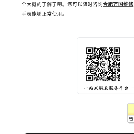
石家庄市长安区中山东路39号勒泰中
个大概的了解了吧。您可以随时咨询
合肥万国维修
西安市碑林区南关正街88号华侨城长
手表能够正常使用。
海口市龙华区金贸东路5号海口华润大厦
唐山市路南区新华东道100号万达广场
台州市椒江区东海大道1800号腾达中
内蒙古自治区呼和浩特市玉泉区大学西
甘肃省兰州市七里河区西津西路16号兰
重庆市解放碑渝中区民权路28号英利
黑龙江省大庆市萨尔图区会战大街万
黑龙江省鹤岗市向阳区红军路万国售
黑龙江省黑河市爱辉区中央街万国售
黑龙江省鸡西市鸡冠区红军路万国售
黑龙江省佳木斯市向阳区长安路万国
黑龙江省牡丹江市东安区太平路万国
赞
黑龙江省七台河市桃山区大同街万国
黑龙江省齐齐哈尔市龙沙区龙华路万