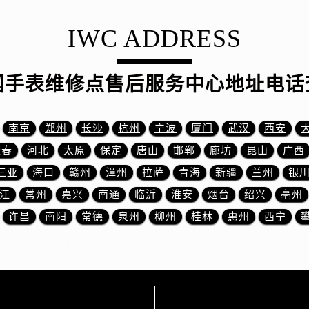
服务中心（需提前预约）
后服务中心（需提前预约）
IWC ADDRESS
后服务中心（需提前预约）
后服务中心（需提前预约）
国手表维修点售后服务中心地址电话
后服务中心（需提前预约）
售后服务中心（需提前预约）
服务中心（需提前预约）
南京
郑州
长沙
杭州
宁波
厦门
武汉
西安
街交叉口万国售后服务中心（需提前预约）
长春
河北
太原
保定
唐山
邯郸
廊坊
昆山
广西
得利名表维修授权店1楼万国售后服务中心（需提前预约）
三亚
海口
赣州
漳州
拉萨
青海
新疆
兰州
银
得利名表维修授权店1楼万国售后服务中心（需提前预约）
江
常州
嘉兴
南通
临沂
淮安
烟台
绍兴
亳州
国际中心D座11层1102室万国售后服务中心（需提前预约）
许昌
南阳
常德
泉州
柳州
桂林
惠州
西宁
广场W3座6层602室万国售后服务中心（需提前预约）
先天下万国售后服务中心（需提前预约）
特大街万国售后服务中心（需提前预约）
街万国售后服务中心（需提前预约）
3号王府井百货名表维修万国售后服务中心（需提前预约）