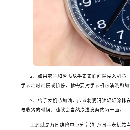
哈尔滨市道里区友谊西路600号富力中
大连市中山区人民路15号国际金融大
佛山市禅城区季华五路57号万科金融中
东莞市东城街道鸿福东路1号民盈国贸
无锡市梁溪区人民中路139号恒隆广场
南通市崇川区工农路57号圆融广场写字
苏州市苏州工业园区星港街199号苏州
武汉市江汉区解放大道686号世界贸易
南宁市青秀区金湖路59号地王大厦12
合肥市蜀山区潜山路111号万象城华润
2、如果灰尘和污垢从手表表面间隙侵入机芯
泉州市丰泽区宝洲路729号浦西万达中
手表走时走慢或偷停，就需要对手表机芯清洗和加
青岛市南区山东路6号华润大厦B座2
烟台市芝罘区胜利路139号万达金融中
3、给手表机芯加油，应该将润滑油轻轻涂抹
长春市朝阳区西安大路727号中银大厦
与收紧的时候，油就会自然渗进发条的每一面。
贵阳市南明区都司高架桥路33号亨特
昆明市盘龙区北京路928号同德昆明
上述就是万国维修中心分享的“万国手表机芯