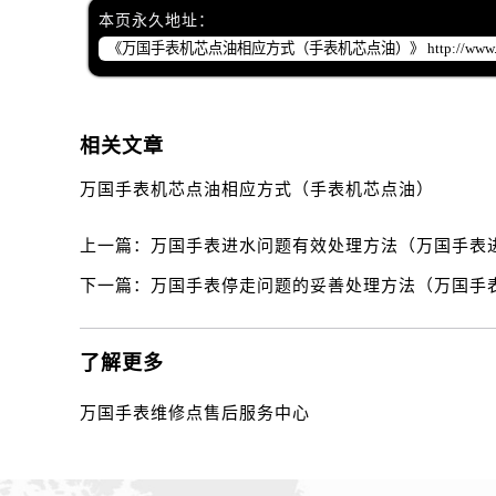
黑龙江省双鸭山市尖山区新兴大街万
本页永久地址：
黑龙江省绥化市北林区新华街与康庄
黑龙江省伊春市伊美区通河路万国售
吉林省白城市洮北区明仁南街万国售
吉林省白山市浑江区浑江大街万国售
相关文章
吉林省吉林市船营区河南街万国售后
万国手表机芯点油相应方式（手表机芯点油）
吉林省辽源市龙山区人民大街万国售
吉林省梅河口市新华街道梅河大街万
上一篇：
万国手表进水问题有效处理方法（万国手表
吉林省四平市铁东区紫气大路与南九
下一篇：
万国手表停走问题的妥善处理方法（万国手
吉林省松原市宁江区五环大街万国售
吉林省通化市东昌区环通乡江南大街
吉林省延边市延吉市解放路万国售后
了解更多
辽宁省鞍山市铁东区站前街万国售后
辽宁省本溪市平山区胜利路万国售后
万国手表维修点售后服务中心
辽宁省朝阳市双塔区新华路万国售后
辽宁省丹东市振兴区七经街万国售后