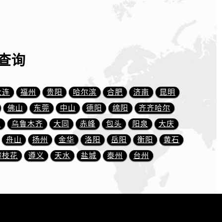
查询
大连
福州
贵阳
哈尔滨
合肥
济南
昆明
佛山
东莞
中山
德阳
绵阳
齐齐哈尔
川
乌鲁木齐
大同
赤峰
包头
阳泉
大庆
舟山
扬州
金华
洛阳
岳阳
衡阳
黄石
攀枝花
遵义
天水
盐城
泰州
台州