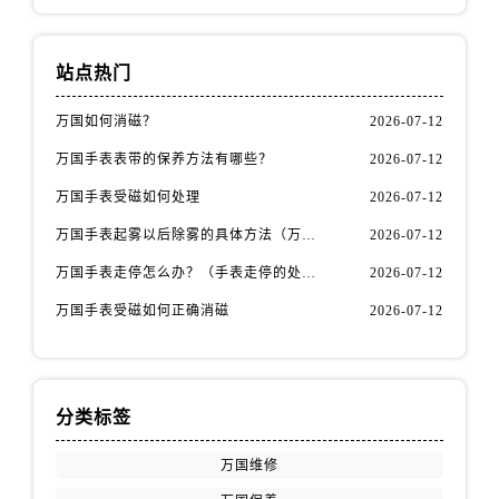
安徽省宿州市埇桥区人民中路万国售后服务中心（需提前预约）
安徽省铜陵市铜官区石城大道万国售后服务中心（需提前预约）
安徽省芜湖市镜湖区中山路步行街万国售后服务中心（需提前预约）
站点热门
安徽省宣城市宣州区叠嶂西路万国售后服务中心（需提前预约）
万国如何消磁？
2026-07-12
福建省龙岩市新罗区九一南路万国售后服务中心（需提前预约）
万国手表表带的保养方法有哪些？
2026-07-12
福建省南平市建阳区人民西路万国售后服务中心（需提前预约）
福建省宁德市蕉城区天湖东路万国售后服务中心（需提前预约）
万国手表受磁如何处理
2026-07-12
福建省莆田市城厢区霞林街道荔华东大道万国售后服务中心（需提前预约）
万国手表起雾以后除雾的具体方法（万国手表起雾解决办法）
2026-07-12
福建省三明市三元区东乾二路万国售后服务中心（需提前预约）
万国手表走停怎么办？（手表走停的处理方法）
2026-07-12
福建省漳州市龙文区步港路万国售后服务中心（需提前预约）
万国手表受磁如何正确消磁
2026-07-12
江苏省常州市新北区龙锦路1590号现代传媒中心5号楼10层1008室万国售后服务中心（需提前预约）
江苏省淮安市清江浦区淮海北路万国售后服务中心（需提前预约）
江苏省连云港市海州区通灌北路万国售后服务中心（需提前预约）
江苏省南京市秦淮区中山南路1号南京中心22层22-C1-C3室万国售后服务中心（需提前预约）
分类标签
江苏省宿迁市宿城区西湖路万国售后服务中心（需提前预约）
万国维修
江苏省泰州市海陵区永定东路399号置地商务中心东塔（华润万象城）17层1706室万国售后服务中心（需提前预约）