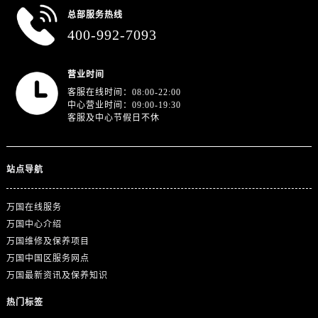
浙江省金华市金东区东市南街777号金华万达广场4号楼22楼2209室万国售后服务中心（需提前预约）
总部服务热线
浙江省丽水市莲都区解放街万国售后服务中心（需提前预约）
400-992-7093
浙江省宁波市江北区大闸南路500号来福士广场办公楼20层2009室万国售后服务中心（需提前预约）
浙江省衢州市柯城区上街万国售后服务中心（需提前预约）
营业时间
浙江省绍兴市越城区胜利东路379号世茂天际中心写字楼8层805室万国售后服务中心（需提前预约）
客服在线时间：08:00-22:00
浙江省舟山市定海区解放东路万国售后服务中心（需提前预约）
中心营业时间：09:00-19:30
客服及中心节假日不休
澳门特别行政区大堂区议事亭前地（新马路）万国售后服务中心（需提前预约）
澳门特别行政区风顺堂区南湾大马路万国售后服务中心（需提前预约）
澳门特别行政区花地玛堂区关闸广场万国售后服务中心（需提前预约）
站点导航
澳门特别行政区花王堂区大三巴商圈万国售后服务中心（需提前预约）
澳门特别行政区嘉模堂区官也街万国售后服务中心（需提前预约）
万国在线服务
澳门省路氹城市金光大道万国售后服务中心（需提前预约）
万国中心介绍
万国维修及保养项目
澳门特别行政区望德堂区塔石广场万国售后服务中心（需提前预约）
万国中国区服务网点
福建省福州市鼓楼区五四路128-1号恒力城写字楼15层03室万国售后服务中心（需提前预约）
万国最新资讯及保养知识
福建省厦门市思明区湖滨东路95号万象城华润大厦B座11层1104室万国售后服务中心（需提前预约）
热门标签
广东省潮州市潮安区新风路与潮汕路交汇处万国售后服务中心（需提前预约）