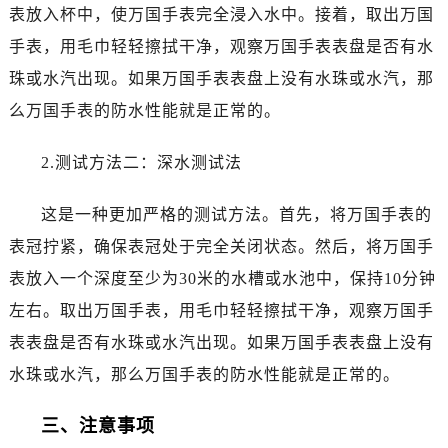
昆明市盘龙区北京路928号同德昆明广场写字楼10层06室（需提前预约）
表放入杯中，使万国手表完全浸入水中。接着，取出万国
石家庄市长安区中山东路39号勒泰中心写字楼B座13层07室（需提前预约）
手表，用毛巾轻轻擦拭干净，观察万国手表表盘是否有水
西安市碑林区南关正街88号华侨城长安国际中心E座6楼10室（需提前预约）
珠或水汽出现。如果万国手表表盘上没有水珠或水汽，那
海口市龙华区金贸东路5号海口华润大厦B座17层1707室（需提前预约）
么万国手表的防水性能就是正常的。
唐山市路南区新华东道100号万达广场写字楼A座10层1002室（需提前预约）
台州市椒江区东海大道1800号腾达中心东1幢20楼2002室（需提前预约）
2.测试方法二：深水测试法
内蒙古自治区呼和浩特市玉泉区大学西街70号华润万象城写字楼（鄂尔多斯大厦）23层2326室（需提前预约）
甘肃省兰州市七里河区西津西路16号兰州中心写字楼21层2102室（需提前预约）
这是一种更加严格的测试方法。首先，将万国手表的
重庆市解放碑渝中区民权路28号英利国际金融中心写字楼20层01室（需提前预约）
表冠拧紧，确保表冠处于完全关闭状态。然后，将万国手
黑龙江省大庆市萨尔图区会战大街万国售后服务中心（需提前预约）
表放入一个深度至少为30米的水槽或水池中，保持10分钟
黑龙江省鹤岗市向阳区红军路万国售后服务中心（需提前预约）
左右。取出万国手表，用毛巾轻轻擦拭干净，观察万国手
黑龙江省黑河市爱辉区中央街万国售后服务中心（需提前预约）
表表盘是否有水珠或水汽出现。如果万国手表表盘上没有
黑龙江省鸡西市鸡冠区红军路万国售后服务中心（需提前预约）
黑龙江省佳木斯市向阳区长安路万国售后服务中心（需提前预约）
水珠或水汽，那么万国手表的防水性能就是正常的。
黑龙江省牡丹江市东安区太平路万国售后服务中心（需提前预约）
三、注意事项
黑龙江省七台河市桃山区大同街万国售后服务中心（需提前预约）