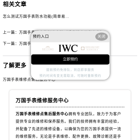
内蒙古自治区包头市青山区幸福路甲3号王府井百货名表维修万国售后服务中心（需提前预约）
相关文章
内蒙古自治区赤峰市红山区哈达街万国售后服务中心（需提前预约）
怎么测试万国手表防水功能(简单易行的方法)
内蒙古自治区鄂尔多斯市东胜区伊金霍洛街万国售后服务中心（需提前预约）
内蒙古自治区呼伦贝尔市海拉尔区中央街万国售后服务中心（需提前预约）
上一篇：
万国手表进水的解决方法（手表进水了怎么办）
预约入口
关闭
内蒙古自治区通辽市科尔沁区明仁大街万国售后服务中心（需提前预约）
下一篇：
万国手表走时变快的原因及解决方案
内蒙古自治区乌海市海勃湾区人民南路万国售后服务中心（需提前预约）
内蒙古自治区乌兰察布市集宁区恩和大街万国售后服务中心（需提前预约）
立即预约
内蒙古自治区锡林郭勒盟市锡林浩特市光明街与额尔敦路交叉口万国售后服务中心（需提前预约）
了解更多
提前预约免排队，到店即享服务
内蒙古自治区兴安盟市乌兰浩特市兴安大街万国售后服务中心（需提前预约）
预约时间有变无需取消，可随时重新预约
万国手表维修点售后服务中心
山西省大同市平城区迎宾街万国售后服务中心（需提前预约）
山西省晋城市城区黄华街万国售后服务中心（需提前预约）
山西省晋中市榆次区顺城街万国售后服务中心（需提前预约）
万国手表维修服务中心
山西省临汾市尧都区解放路万国售后服务中心（需提前预约）
万国手表维修点售后服务中心
拥有专业团队，致力于为客户
山西省吕梁市离石区永宁中路与建设街交叉口万国售后服务中心（需提前预约）
提供专业的维修和保养服务。我们的技师拥有丰富的经验，
山西省朔州市朔城区怡西路与鄯阳西街交汇处万国售后服务中心（需提前预约）
并配备了先进的维修设备，以确保为您的万国手表提供一流
山西省忻州市忻府区和平东街与七一南路交叉口万国售后服务中心（需提前预约）
的维修服务，无论是手表维修、配件更换、故障诊断还是手