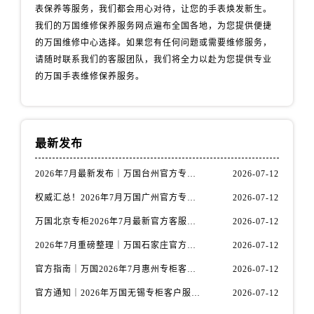
山西省阳泉市郊区平阳东街与新城大道交叉口万国售后服务中心（需提前预约）
表保养等服务，我们都会用心对待，让您的手表焕发新生。
山西省运城市盐湖区河东街万国售后服务中心（需提前预约）
我们的万国维修保养服务网点遍布全国各地，为您提供便捷
的万国维修中心选择。如果您有任何问题或需要维修服务，
山西省长治市潞州区英雄中路万国售后服务中心（需提前预约）
请随时联系我们的客服团队，我们将全力以赴为您提供专业
山西省太原市迎泽区迎泽街道解放路15号亨得利名表维修授权店3楼万国售后服务中心（需提前预约）
的万国手表维修保养服务。
天津市和平区赤峰道136号天津国际金融中心26层2603室万国售后服务中心（需提前预约）
安徽省安庆市迎江区人民路万国售后服务中心（需提前预约）
安徽省蚌埠市蚌山区淮河路万国售后服务中心（需提前预约）
安徽省亳州市谯城区魏武大道万国售后服务中心（需提前预约）
最新发布
安徽省池州市贵池区长江路万国售后服务中心（需提前预约）
2026年7月最新发布｜万国台州官方专柜客户服务热线与专柜信息攻略
2026-07-12
安徽省滁州市琅琊区南谯北路万国售后服务中心（需提前预约）
权威汇总！2026年7月万国广州官方专柜客户服务电话及门店名录
2026-07-12
安徽省阜阳市颍州区颍州北路万国售后服务中心（需提前预约）
安徽省淮北市相山区淮海路万国售后服务中心（需提前预约）
万国北京专柜2026年7月最新官方客服热线｜门店信息及服务攻略发布
2026-07-12
安徽省淮南市田家庵区国庆中路万国售后服务中心（需提前预约）
2026年7月重磅整理｜万国石家庄官方专柜服务电话&客户服务中心公告
2026-07-12
安徽省黄山市屯溪区黄山西路万国售后服务中心（需提前预约）
官方指南｜万国2026年7月惠州专柜客户服务热线与门店信息全攻略
2026-07-12
安徽省六安市金安区解放中路万国售后服务中心（需提前预约）
官方通知｜2026年万国无锡专柜客户服务热线全新升级（附7月最新专柜信息汇总）
2026-07-12
安徽省马鞍山市雨山区湖南西路万国售后服务中心（需提前预约）