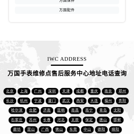
万国保养
江苏省徐州市鼓楼区淮海东路29号苏宁广场IFC国际金融中心35层3508室万国售后服务中心（需提前预约）
万国配件
江苏省盐城市盐都区世纪大道5号盐城金融城写字楼1号楼16层1604室万国售后服务中心（需提前预约）
江苏省扬州市邗江区国展路29号星耀天地写字楼1号楼18层1803室万国售后服务中心（需提前预约）
江苏省镇江市京口区中山东路万国售后服务中心（需提前预约）
江西省抚州市临川区赣东大道万国售后服务中心（需提前预约）
江西省赣州市章贡区文清路万国售后服务中心（需提前预约）
江西省吉安市吉州区井冈山大道万国售后服务中心（需提前预约）
IWC ADDRESS
江西省景德镇市珠山区珠山中路万国售后服务中心（需提前预约）
江西省九江市浔阳区浔阳路万国售后服务中心（需提前预约）
万国手表维修点售后服务中心地址电话查询
江西省南昌市红谷滩新区红谷中大道998号绿地双子塔（中央广场）A1座办公楼14层1407室万国售后服务中心（需提前预约）
江西省萍乡市安源区萍安北大道与康庄路交叉口万国售后服务中心（需提前预约）
北京
上海
广州
深圳
天津
成都
重庆
南京
郑州
江西省上饶市信州区滨江西路万国售后服务中心（需提前预约）
长沙
杭州
宁波
厦门
武汉
西安
大连
福州
贵阳
江西省新余市渝水区北湖西路万国售后服务中心（需提前预约）
哈尔滨
合肥
济南
昆明
南昌
南宁
青岛
沈阳
江西省宜春市袁州区中山中路万国售后服务中心（需提前预约）
江西省鹰潭市月湖区胜利东路万国售后服务中心（需提前预约）
石家庄
苏州
长春
河北
太原
保定
唐山
邯郸
山东省德州市德城区东风中路万国售后服务中心（需提前预约）
廊坊
昆山
广西
佛山
东莞
中山
德阳
绵阳