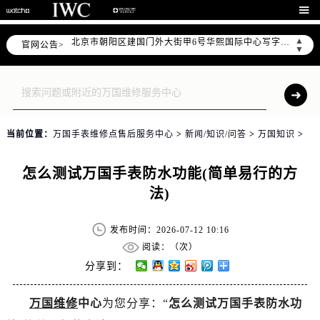
北京市东城区东长安街1号东方广场写字楼W3座6层602室（需提前预约）

北京市朝阳区建国门外大街甲6号华熙国际中心写字楼D座11层1102室（需提前预约）
▲
官网公告>
天津市和平区赤峰道136号天津国际金融中心写字楼26层2603室（需提前预约）
▼
上海市徐汇区虹桥路3号港汇中心写字楼2座37层3705室（需提前预约）
上海市黄浦区南京东路299号宏伊国际广场写字楼8层806室（需提前预约）
南京市秦淮区中山南路1号（新街口）南京中心写字楼22层C1-1室（需提前预约）
常州市新北区龙锦路1590号现代传媒中心写字楼5号楼10层1008室（需提前预约）
当前位置：
万国手表维修点售后服务中心
>
新闻/知识/问答
>
万国知识
>
徐州市鼓楼区淮海东路29号苏宁广场IFC国际金融中心写字楼35层3508室（需提前预约）
扬州市邗江区国展路29号星耀天地写字楼1号楼18层1803室（需提前预约）
怎么测试万国手表防水功能(简单易行的方
盐城市盐都区世纪大道5号盐城金融城写字楼1号楼16层1604室（需提前预约）
法)
泰州市海陵区永定东路399号置地商务中心东塔写字楼（华润万象城）17层1706室（需提前预约）
宁波市江北区大闸南路500号来福士广场办公楼20层2009室（需提前预约）
发布时间：2026-07-12 10:16
杭州市上城区钱江路1366号华润大厦写字楼A座5层503-5室（需提前预约）
阅读：（
次）
金华市金东区东市南街777号金华万达广场写字楼4号楼22层2209室（需提前预约）
分享到：
绍兴市越城区胜利东路379号世茂天际中心写字楼8层805室（需提前预约）
万国维修
中心
为您分享：“
怎么测试万国手表防水功
嘉兴市南湖区广益路705号嘉兴世界贸易中心写字楼A座13层1304室（需提前预约）