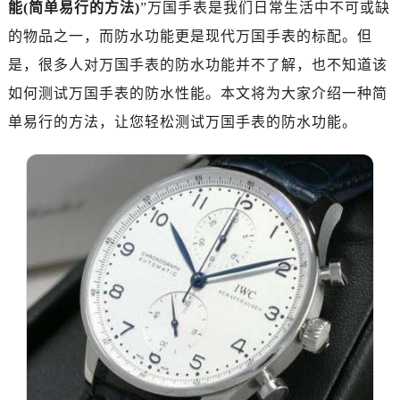
能(简单易行的方法)
”万国手表是我们日常生活中不可或缺
南昌市红谷滩新区红谷中大道998号绿地双子塔（中央广场）A1座办公楼14层07室（需提前预约）
济南市历下区经十路11111号华润中心写字楼（万象城）15层1508室（需提前预约）
的物品之一，而防水功能更是现代万国手表的标配。但
广州市天河区天河路230号万菱汇国际中心写字楼A塔7层704室（需提前预约）
是，很多人对万国手表的防水功能并不了解，也不知道该
广州市越秀区环市东路371-375号世界贸易中心大厦南塔写字楼15层07室（需提前预约）
如何测试万国手表的防水性能。本文将为大家介绍一种简
深圳市罗湖区深南东路5001号华润大厦写字楼17层1701室（需提前预约）
单易行的方法，让您轻松测试万国手表的防水功能。
惠州市惠城区江北文昌一路7号华贸大厦写字楼1座30层05室（需提前预约）
厦门市思明区湖滨东路95号华润大厦写字楼B座11层1104室（需提前预约）
福州市鼓楼区五四路128-1号恒力城写字楼15层03室（需提前预约）
成都市锦江区人民东路6号SAC东原中心写字楼24层2406B室（需提前预约）
重庆市江北区观音桥步行街2号融恒时代广场写字楼9层902室（需提前预约）
长沙市芙蓉区定王台街道建湘路393号世茂环球金融中心写字楼（芙蓉广场）10层13室（需提前预约）
郑州市二七区铭功路10号华润大厦写字楼29层2905室（需提前预约）
太原市迎泽区解放路15号亨得利名表服务中心（品牌授权店）3层整层（需提前预约）
沈阳市沈河区中街路137号亨得利名表服务中心（品牌授权店）1层整层（需提前预约）
沈阳市沈河区中街路83号亨得利名表服务中心（品牌授权店）1层整层（需提前预约）
乌鲁木齐市天山区红山路26号时代广场（CCMALL）C座17层17-B（需提前预约）