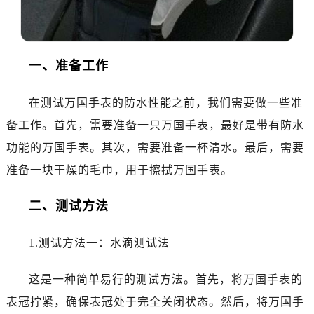
温州市鹿城区锦绣路1067号置信广场10层1015室（需提前预约）
哈尔滨市道里区友谊西路600号富力中心T2座写字楼29层03室（需提前预约）
大连市中山区人民路15号国际金融大厦7层G室（需提前预约）
一、准备工作
佛山市禅城区季华五路57号万科金融中心C座12层1205室（需提前预约）
东莞市东城街道鸿福东路1号民盈国贸中心T1写字楼9层907室（需提前预约）
在测试万国手表的防水性能之前，我们需要做一些准
无锡市梁溪区人民中路139号恒隆广场写字楼1座11层1104室（需提前预约）
南通市崇川区工农路57号圆融广场写字楼16层1603室（需提前预约）
备工作。首先，需要准备一只万国手表，最好是带有防水
苏州市苏州工业园区星港街199号苏州中心办公楼C座22层08室（需提前预约）
功能的万国手表。其次，需要准备一杯清水。最后，需要
武汉市江汉区解放大道686号世界贸易大厦38层09室（需提前预约）
准备一块干燥的毛巾，用于擦拭万国手表。
南宁市青秀区金湖路59号地王大厦12楼1224室（需提前预约）
合肥市蜀山区潜山路111号万象城华润大厦B座12楼03室（需提前预约）
二、测试方法
泉州市丰泽区宝洲路729号浦西万达中心写字楼A座7楼709室（需提前预约）
青岛市南区山东路6号华润大厦B座22层04室（需提前预约）
1.测试方法一：水滴测试法
烟台市芝罘区胜利路139号万达金融中心A座907室（需提前预约）
这是一种简单易行的测试方法。首先，将万国手表的
长春市朝阳区西安大路727号中银大厦A座(旺进大厦)18层09室（需提前预约）
贵阳市南明区都司高架桥路33号亨特国际金融中心14楼14D（需提前预约）
表冠拧紧，确保表冠处于完全关闭状态。然后，将万国手