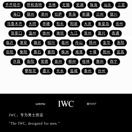
山东省东营市东营区济南路万国售后服务中心（需提前预约）
齐齐哈尔
呼和浩特
吉林
无锡
芜湖
珠海
汕头
三亚
山东省济南市历下区经十路11111号华润中心写字楼（万象城）15层1508室万国售后服务中心（需提前预约）
海口
赣州
漳州
拉萨
青海
新疆
兰州
银川
山东省济宁市任城区太白楼路万国售后服务中心（需提前预约）
乌鲁木齐
大同
赤峰
包头
阳泉
大庆
秦皇岛
沧州
山东省莱芜市文化南路8号银座商城名表维修一楼名表维修万国售后服务中心（需提前预约）
张家口
温州
徐州
潍坊
九江
常州
嘉兴
南通
山东省临沂市兰山区解放路万国售后服务中心（需提前预约）
临沂
淮安
烟台
绍兴
亳州
舟山
扬州
金华
洛阳
山东省日照市东港区烟台路万国售后服务中心（需提前预约）
山东省泰安市泰山区财源街道泰山大街万国售后服务中心（需提前预约）
岳阳
衡阳
黄石
襄阳
株洲
湘潭
十堰
荆州
宜昌
山东省威海市环翠区新威海路89号振华商厦一楼名表维修万国售后服务中心（需提前预约）
许昌
南阳
常德
泉州
柳州
桂林
惠州
西宁
山东省潍坊市奎文区东风东街万国售后服务中心（需提前预约）
攀枝花
遵义
天水
盐城
泰州
台州
山东省枣庄市滕州市北辛路与善国路交叉口万国售后服务中心（需提前预约）
山东省淄博市张店区金晶大道万国售后服务中心（需提前预约）
上海市黄浦区南京东路299号宏伊国际广场写字楼8层806室万国售后服务中心（需提前预约）
上海市徐汇区虹桥路3号港汇中心2座37层3705室万国售后服务中心（需提前预约）
浙江省杭州市上城区钱江路1366号华润大厦A座5层503-5室万国售后服务中心（需提前预约）
IWC，专为男士而设
浙江省湖州市吴兴区劳动路万国售后服务中心（需提前预约）
"The IWC, designed for men.”
浙江省嘉兴市南湖区广益路705号嘉兴世界贸易中心A座13层1304室万国售后服务中心（需提前预约）