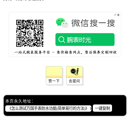
辽宁省丹东市振兴区七经街万国售后服务中心（需提前预约）
辽宁省抚顺市新抚区东一路万国售后服务中心（需提前预约）
辽宁省阜新市海州区解放大街万国售后服务中心（需提前预约）
辽宁省葫芦岛市连山区中央路万国售后服务中心（需提前预约）
辽宁省锦州市古塔区中央大街万国售后服务中心（需提前预约）
辽宁省辽阳市白塔区新运大街万国售后服务中心（需提前预约）
辽宁省盘锦市兴隆台区石油大街万国售后服务中心（需提前预约）
辽宁省铁岭市银州区南马路万国售后服务中心（需提前预约）
辽宁省营口市站前区市府路与渤海大街交叉口万国售后服务中心（需提前预约）
辽宁省沈阳市沈河区中街路137号亨得利名表维修授权店1楼万国售后服务中心（需提前预约）
赞一下
去提问
辽宁省沈阳市沈河区中街路83号亨得利名表维修授权店1楼万国售后服务中心（需提前预约）
北京市朝阳区建国门外大街甲6号华熙国际中心D座11层1102室万国售后服务中心（需提前预约）
北京市东城区东长安街1号王府井东方广场W3座6层602室万国售后服务中心（需提前预约）
本页永久地址：
河北省保定市竞秀区朝阳北大街北国先天下万国售后服务中心（需提前预约）
一键复制
内蒙古自治区阿拉善盟市左旗土尔扈特大街万国售后服务中心（需提前预约）
内蒙古自治区巴彦淖尔市临河区新华街万国售后服务中心（需提前预约）