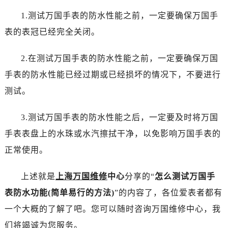
黑龙江省齐齐哈尔市龙沙区龙华路万国售后服务中心（需提前预约）
1.测试万国手表的防水性能之前，一定要确保万国手
黑龙江省双鸭山市尖山区新兴大街万国售后服务中心（需提前预约）
表的表冠已经完全关闭。
黑龙江省绥化市北林区新华街与康庄路交叉口万国售后服务中心（需提前预约）
黑龙江省伊春市伊美区通河路万国售后服务中心（需提前预约）
2.在测试万国手表的防水性能之前，一定要确保万国
吉林省白城市洮北区明仁南街万国售后服务中心（需提前预约）
手表的防水性能已经过期或已经损坏的情况下，不要进行
吉林省白山市浑江区浑江大街万国售后服务中心（需提前预约）
吉林省吉林市船营区河南街万国售后服务中心（需提前预约）
测试。
吉林省辽源市龙山区人民大街万国售后服务中心（需提前预约）
3.测试万国手表的防水性能之后，一定要及时将万国
吉林省梅河口市新华街道梅河大街万国售后服务中心（需提前预约）
吉林省四平市铁东区紫气大路与南九经街交汇处万国售后服务中心（需提前预约）
手表表盘上的水珠或水汽擦拭干净，以免影响万国手表的
吉林省松原市宁江区五环大街万国售后服务中心（需提前预约）
正常使用。
吉林省通化市东昌区环通乡江南大街万国售后服务中心（需提前预约）
吉林省延边市延吉市解放路万国售后服务中心（需提前预约）
上述就是
上海万国维修
中心
分享的“
怎么测试万国手
辽宁省鞍山市铁东区站前街万国售后服务中心（需提前预约）
表防水功能(简单易行的方法)
”的内容了，各位爱表者都有
辽宁省本溪市平山区胜利路万国售后服务中心（需提前预约）
一个大概的了解了吧。您可以随时咨询万国维修中心，我
辽宁省朝阳市双塔区新华路万国售后服务中心（需提前预约）
们将竭诚为您服务。