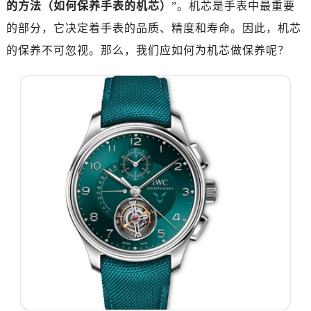
的方法（如何保养手表的机芯）
”。机芯是手表中最重要
南昌市红谷滩新区红谷中大道998号绿地双子塔（中央广场）A1座办公楼14层07室（需提前预约）
济南市历下区经十路11111号华润中心写字楼（万象城）15层1508室（需提前预约）
的部分，它决定着手表的品质、精度和寿命。因此，机芯
广州市天河区天河路230号万菱汇国际中心写字楼A塔7层704室（需提前预约）
的保养不可忽视。那么，我们应如何为机芯做保养呢？
广州市越秀区环市东路371-375号世界贸易中心大厦南塔写字楼15层07室（需提前预约）
深圳市罗湖区深南东路5001号华润大厦写字楼17层1701室（需提前预约）
惠州市惠城区江北文昌一路7号华贸大厦写字楼1座30层05室（需提前预约）
厦门市思明区湖滨东路95号华润大厦写字楼B座11层1104室（需提前预约）
福州市鼓楼区五四路128-1号恒力城写字楼15层03室（需提前预约）
成都市锦江区人民东路6号SAC东原中心写字楼24层2406B室（需提前预约）
重庆市江北区观音桥步行街2号融恒时代广场写字楼9层902室（需提前预约）
长沙市芙蓉区定王台街道建湘路393号世茂环球金融中心写字楼（芙蓉广场）10层13室（需提前预约）
郑州市二七区铭功路10号华润大厦写字楼29层2905室（需提前预约）
太原市迎泽区解放路15号亨得利名表服务中心（品牌授权店）3层整层（需提前预约）
沈阳市沈河区中街路137号亨得利名表服务中心（品牌授权店）1层整层（需提前预约）
沈阳市沈河区中街路83号亨得利名表服务中心（品牌授权店）1层整层（需提前预约）
乌鲁木齐市天山区红山路26号时代广场（CCMALL）C座17层17-B（需提前预约）