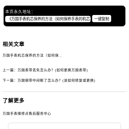
黑龙江省齐齐哈尔市龙沙区龙华路万国售后服务中心（需提前预约）
黑龙江省双鸭山市尖山区新兴大街万国售后服务中心（需提前预约）
本页永久地址：
黑龙江省绥化市北林区新华街与康庄路交叉口万国售后服务中心（需提前预约）
一键复制
黑龙江省伊春市伊美区通河路万国售后服务中心（需提前预约）
吉林省白城市洮北区明仁南街万国售后服务中心（需提前预约）
吉林省白山市浑江区浑江大街万国售后服务中心（需提前预约）
相关文章
吉林省吉林市船营区河南街万国售后服务中心（需提前预约）
万国手表机芯保养的方法（如何保养手表的机芯）
吉林省辽源市龙山区人民大街万国售后服务中心（需提前预约）
吉林省梅河口市新华街道梅河大街万国售后服务中心（需提前预约）
上一篇：
万国表带丢失怎么办？(如何更换万国表带)
吉林省四平市铁东区紫气大路与南九经街交汇处万国售后服务中心（需提前预约）
下一篇：
万国钢带中间断了怎么办？(该如何修复或更换)
吉林省松原市宁江区五环大街万国售后服务中心（需提前预约）
吉林省通化市东昌区环通乡江南大街万国售后服务中心（需提前预约）
吉林省延边市延吉市解放路万国售后服务中心（需提前预约）
了解更多
辽宁省鞍山市铁东区站前街万国售后服务中心（需提前预约）
万国手表维修点售后服务中心
辽宁省本溪市平山区胜利路万国售后服务中心（需提前预约）
辽宁省朝阳市双塔区新华路万国售后服务中心（需提前预约）