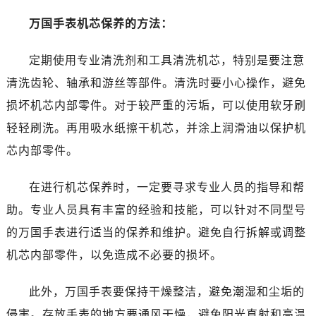
温州市鹿城区锦绣路1067号置信广场10层1015室（需提前预约）
万国手表机芯保养的方法：
哈尔滨市道里区友谊西路600号富力中心T2座写字楼29层03室（需提前预约）
大连市中山区人民路15号国际金融大厦7层G室（需提前预约）
定期使用专业清洗剂和工具清洗机芯，特别是要注意
佛山市禅城区季华五路57号万科金融中心C座12层1205室（需提前预约）
清洗齿轮、轴承和游丝等部件。清洗时要小心操作，避免
东莞市东城街道鸿福东路1号民盈国贸中心T1写字楼9层907室（需提前预约）
无锡市梁溪区人民中路139号恒隆广场写字楼1座11层1104室（需提前预约）
损坏机芯内部零件。对于较严重的污垢，可以使用软牙刷
南通市崇川区工农路57号圆融广场写字楼16层1603室（需提前预约）
轻轻刷洗。再用吸水纸擦干机芯，并涂上润滑油以保护机
苏州市苏州工业园区星港街199号苏州中心办公楼C座22层08室（需提前预约）
芯内部零件。
武汉市江汉区解放大道686号世界贸易大厦38层09室（需提前预约）
南宁市青秀区金湖路59号地王大厦12楼1224室（需提前预约）
在进行机芯保养时，一定要寻求专业人员的指导和帮
合肥市蜀山区潜山路111号万象城华润大厦B座12楼03室（需提前预约）
助。专业人员具有丰富的经验和技能，可以针对不同型号
泉州市丰泽区宝洲路729号浦西万达中心写字楼A座7楼709室（需提前预约）
的万国手表进行适当的保养和维护。避免自行拆解或调整
青岛市南区山东路6号华润大厦B座22层04室（需提前预约）
机芯内部零件，以免造成不必要的损坏。
烟台市芝罘区胜利路139号万达金融中心A座907室（需提前预约）
长春市朝阳区西安大路727号中银大厦A座(旺进大厦)18层09室（需提前预约）
此外，万国手表要保持干燥整洁，避免潮湿和尘垢的
贵阳市南明区都司高架桥路33号亨特国际金融中心14楼14D（需提前预约）
侵害。存放手表的地方要通风干燥，避免阳光直射和高温