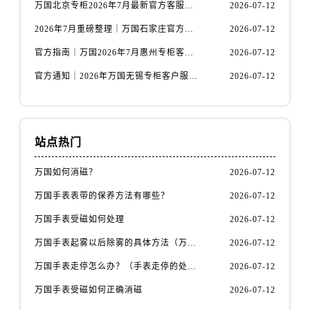
内蒙古自治区包头市青山区幸福路甲3号王府井百货名表维修万国售后服务中心（需提前预约）
万国北京专柜2026年7月最新官方客服热线｜门店信息及服务攻略发布
2026-07-12
内蒙古自治区赤峰市红山区哈达街万国售后服务中心（需提前预约）
2026年7月重磅整理｜万国石家庄官方专柜服务电话&客户服务中心公告
2026-07-12
内蒙古自治区鄂尔多斯市东胜区伊金霍洛街万国售后服务中心（需提前预约）
官方指南｜万国2026年7月惠州专柜客户服务热线与门店信息全攻略
2026-07-12
内蒙古自治区呼伦贝尔市海拉尔区中央街万国售后服务中心（需提前预约）
官方通知｜2026年万国无锡专柜客户服务热线全新升级（附7月最新专柜信息汇总）
2026-07-12
内蒙古自治区通辽市科尔沁区明仁大街万国售后服务中心（需提前预约）
内蒙古自治区乌海市海勃湾区人民南路万国售后服务中心（需提前预约）
内蒙古自治区乌兰察布市集宁区恩和大街万国售后服务中心（需提前预约）
内蒙古自治区锡林郭勒盟市锡林浩特市光明街与额尔敦路交叉口万国售后服务中心（需提前预约）
站点热门
内蒙古自治区兴安盟市乌兰浩特市兴安大街万国售后服务中心（需提前预约）
万国如何消磁？
2026-07-12
山西省大同市平城区迎宾街万国售后服务中心（需提前预约）
万国手表表带的保养方法有哪些？
2026-07-12
山西省晋城市城区黄华街万国售后服务中心（需提前预约）
山西省晋中市榆次区顺城街万国售后服务中心（需提前预约）
万国手表受磁如何处理
2026-07-12
山西省临汾市尧都区解放路万国售后服务中心（需提前预约）
万国手表起雾以后除雾的具体方法（万国手表起雾解决办法）
2026-07-12
山西省吕梁市离石区永宁中路与建设街交叉口万国售后服务中心（需提前预约）
万国手表走停怎么办？（手表走停的处理方法）
2026-07-12
山西省朔州市朔城区怡西路与鄯阳西街交汇处万国售后服务中心（需提前预约）
万国手表受磁如何正确消磁
2026-07-12
山西省忻州市忻府区和平东街与七一南路交叉口万国售后服务中心（需提前预约）