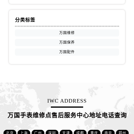
山西省阳泉市郊区平阳东街与新城大道交叉口万国售后服务中心（需提前预约）
山西省运城市盐湖区河东街万国售后服务中心（需提前预约）
山西省长治市潞州区英雄中路万国售后服务中心（需提前预约）
分类标签
山西省太原市迎泽区迎泽街道解放路15号亨得利名表维修授权店3楼万国售后服务中心（需提前预约）
万国维修
天津市和平区赤峰道136号天津国际金融中心26层2603室万国售后服务中心（需提前预约）
万国保养
安徽省安庆市迎江区人民路万国售后服务中心（需提前预约）
万国配件
安徽省蚌埠市蚌山区淮河路万国售后服务中心（需提前预约）
安徽省亳州市谯城区魏武大道万国售后服务中心（需提前预约）
安徽省池州市贵池区长江路万国售后服务中心（需提前预约）
安徽省滁州市琅琊区南谯北路万国售后服务中心（需提前预约）
安徽省阜阳市颍州区颍州北路万国售后服务中心（需提前预约）
安徽省淮北市相山区淮海路万国售后服务中心（需提前预约）
IWC ADDRESS
安徽省淮南市田家庵区国庆中路万国售后服务中心（需提前预约）
安徽省黄山市屯溪区黄山西路万国售后服务中心（需提前预约）
万国手表维修点售后服务中心地址电话查询
安徽省六安市金安区解放中路万国售后服务中心（需提前预约）
安徽省马鞍山市雨山区湖南西路万国售后服务中心（需提前预约）
北京
上海
广州
深圳
天津
成都
重庆
南京
郑州