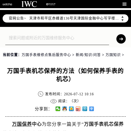
北京市东城区东长安街1号东方广场写字楼W3座6层602室（需提前预约）

北京市朝阳区建国门外大街甲6号华熙国际中心写字楼D座11层1102室（需提前预约）
▲
官网公告>
天津市和平区赤峰道136号天津国际金融中心写字楼26层2603室（需提前预约）
▼
上海市徐汇区虹桥路3号港汇中心写字楼2座37层3705室（需提前预约）
上海市黄浦区南京东路299号宏伊国际广场写字楼8层806室（需提前预约）
南京市秦淮区中山南路1号（新街口）南京中心写字楼22层C1-1室（需提前预约）
常州市新北区龙锦路1590号现代传媒中心写字楼5号楼10层1008室（需提前预约）
当前位置：
万国手表维修点售后服务中心
>
新闻/知识/问答
>
万国知识
>
徐州市鼓楼区淮海东路29号苏宁广场IFC国际金融中心写字楼35层3508室（需提前预约）
扬州市邗江区国展路29号星耀天地写字楼1号楼18层1803室（需提前预约）
万国手表机芯保养的方法（如何保养手表的
盐城市盐都区世纪大道5号盐城金融城写字楼1号楼16层1604室（需提前预约）
机芯）
泰州市海陵区永定东路399号置地商务中心东塔写字楼（华润万象城）17层1706室（需提前预约）
宁波市江北区大闸南路500号来福士广场办公楼20层2009室（需提前预约）
发布时间：2026-07-12 10:16
杭州市上城区钱江路1366号华润大厦写字楼A座5层503-5室（需提前预约）
阅读：（
次）
金华市金东区东市南街777号金华万达广场写字楼4号楼22层2209室（需提前预约）
分享到：
绍兴市越城区胜利东路379号世茂天际中心写字楼8层805室（需提前预约）
万国保养
中心
为您分享一篇关于“
万国手表机芯保养
嘉兴市南湖区广益路705号嘉兴世界贸易中心写字楼A座13层1304室（需提前预约）