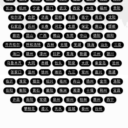
安徽省宿州市埇桥区人民中路万国售后服务中心（需提前预约）
长沙
杭州
宁波
厦门
武汉
西安
大连
福州
贵阳
安徽省铜陵市铜官区石城大道万国售后服务中心（需提前预约）
哈尔滨
合肥
济南
昆明
南昌
南宁
青岛
沈阳
安徽省芜湖市镜湖区中山路步行街万国售后服务中心（需提前预约）
安徽省宣城市宣州区叠嶂西路万国售后服务中心（需提前预约）
石家庄
苏州
长春
河北
太原
保定
唐山
邯郸
福建省龙岩市新罗区九一南路万国售后服务中心（需提前预约）
廊坊
昆山
广西
佛山
东莞
中山
德阳
绵阳
福建省南平市建阳区人民西路万国售后服务中心（需提前预约）
齐齐哈尔
呼和浩特
吉林
无锡
芜湖
珠海
汕头
三亚
福建省宁德市蕉城区天湖东路万国售后服务中心（需提前预约）
海口
赣州
漳州
拉萨
青海
新疆
兰州
银川
福建省莆田市城厢区霞林街道荔华东大道万国售后服务中心（需提前预约）
乌鲁木齐
大同
赤峰
包头
阳泉
大庆
秦皇岛
沧州
福建省三明市三元区东乾二路万国售后服务中心（需提前预约）
张家口
温州
徐州
潍坊
九江
常州
嘉兴
南通
福建省漳州市龙文区步港路万国售后服务中心（需提前预约）
临沂
淮安
烟台
绍兴
亳州
舟山
扬州
金华
洛阳
江苏省常州市新北区龙锦路1590号现代传媒中心5号楼10层1008室万国售后服务中心（需提前预约）
江苏省淮安市清江浦区淮海北路万国售后服务中心（需提前预约）
岳阳
衡阳
黄石
襄阳
株洲
湘潭
十堰
荆州
宜昌
江苏省连云港市海州区通灌北路万国售后服务中心（需提前预约）
许昌
南阳
常德
泉州
柳州
桂林
惠州
西宁
江苏省南京市秦淮区中山南路1号南京中心22层22-C1-C3室万国售后服务中心（需提前预约）
攀枝花
遵义
天水
盐城
泰州
台州
江苏省宿迁市宿城区西湖路万国售后服务中心（需提前预约）
江苏省泰州市海陵区永定东路399号置地商务中心东塔（华润万象城）17层1706室万国售后服务中心（需提前预约）