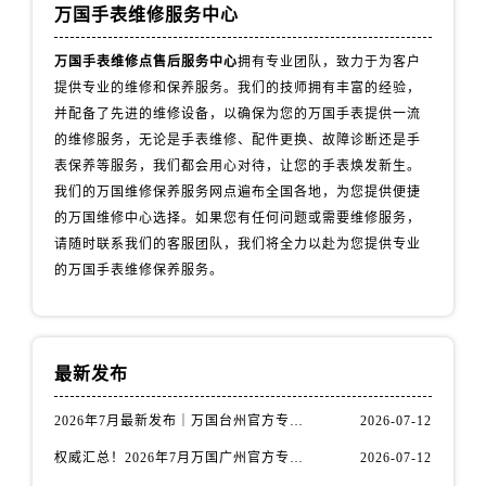
辽宁省丹东市振兴区七经街万国售后服务中心（需提前预约）
万国手表维修服务中心
辽宁省抚顺市新抚区东一路万国售后服务中心（需提前预约）
万国手表维修点售后服务中心
拥有专业团队，致力于为客户
辽宁省阜新市海州区解放大街万国售后服务中心（需提前预约）
提供专业的维修和保养服务。我们的技师拥有丰富的经验，
辽宁省葫芦岛市连山区中央路万国售后服务中心（需提前预约）
并配备了先进的维修设备，以确保为您的万国手表提供一流
辽宁省锦州市古塔区中央大街万国售后服务中心（需提前预约）
的维修服务，无论是手表维修、配件更换、故障诊断还是手
辽宁省辽阳市白塔区新运大街万国售后服务中心（需提前预约）
表保养等服务，我们都会用心对待，让您的手表焕发新生。
辽宁省盘锦市兴隆台区石油大街万国售后服务中心（需提前预约）
我们的万国维修保养服务网点遍布全国各地，为您提供便捷
的万国维修中心选择。如果您有任何问题或需要维修服务，
辽宁省铁岭市银州区南马路万国售后服务中心（需提前预约）
请随时联系我们的客服团队，我们将全力以赴为您提供专业
辽宁省营口市站前区市府路与渤海大街交叉口万国售后服务中心（需提前预约）
的万国手表维修保养服务。
辽宁省沈阳市沈河区中街路137号亨得利名表维修授权店1楼万国售后服务中心（需提前预约）
辽宁省沈阳市沈河区中街路83号亨得利名表维修授权店1楼万国售后服务中心（需提前预约）
北京市朝阳区建国门外大街甲6号华熙国际中心D座11层1102室万国售后服务中心（需提前预约）
北京市东城区东长安街1号王府井东方广场W3座6层602室万国售后服务中心（需提前预约）
最新发布
河北省保定市竞秀区朝阳北大街北国先天下万国售后服务中心（需提前预约）
2026年7月最新发布｜万国台州官方专柜客户服务热线与专柜信息攻略
2026-07-12
内蒙古自治区阿拉善盟市左旗土尔扈特大街万国售后服务中心（需提前预约）
权威汇总！2026年7月万国广州官方专柜客户服务电话及门店名录
2026-07-12
内蒙古自治区巴彦淖尔市临河区新华街万国售后服务中心（需提前预约）