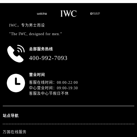
江苏省徐州市鼓楼区淮海东路29号苏宁广场IFC国际金融中心35层3508室万国售后服务中心（需提前预约）
江苏省盐城市盐都区世纪大道5号盐城金融城写字楼1号楼16层1604室万国售后服务中心（需提前预约）
江苏省扬州市邗江区国展路29号星耀天地写字楼1号楼18层1803室万国售后服务中心（需提前预约）
IWC，专为男士而设
江苏省镇江市京口区中山东路万国售后服务中心（需提前预约）
"The IWC, designed for men.”
江西省抚州市临川区赣东大道万国售后服务中心（需提前预约）
江西省赣州市章贡区文清路万国售后服务中心（需提前预约）
总部服务热线
江西省吉安市吉州区井冈山大道万国售后服务中心（需提前预约）
400-992-7093
江西省景德镇市珠山区珠山中路万国售后服务中心（需提前预约）
江西省九江市浔阳区浔阳路万国售后服务中心（需提前预约）
营业时间
江西省南昌市红谷滩新区红谷中大道998号绿地双子塔（中央广场）A1座办公楼14层1407室万国售后服务中心（需提前预约）
客服在线时间：08:00-22:00
江西省萍乡市安源区萍安北大道与康庄路交叉口万国售后服务中心（需提前预约）
中心营业时间：09:00-19:30
客服及中心节假日不休
江西省上饶市信州区滨江西路万国售后服务中心（需提前预约）
江西省新余市渝水区北湖西路万国售后服务中心（需提前预约）
江西省宜春市袁州区中山中路万国售后服务中心（需提前预约）
站点导航
江西省鹰潭市月湖区胜利东路万国售后服务中心（需提前预约）
山东省德州市德城区东风中路万国售后服务中心（需提前预约）
万国在线服务