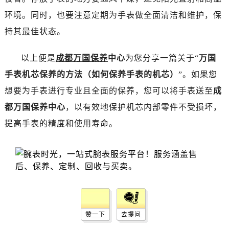
昆明市盘龙区北京路928号同德昆明广场写字楼10层06室（需提前预约）
环境。同时，也要注意定期为手表做全面清洁和维护，保
石家庄市长安区中山东路39号勒泰中心写字楼B座13层07室（需提前预约）
持其最佳状态。
西安市碑林区南关正街88号华侨城长安国际中心E座6楼10室（需提前预约）
海口市龙华区金贸东路5号海口华润大厦B座17层1707室（需提前预约）
以上便是
成都万国保养
中心
为您分享一篇关于“
万国
唐山市路南区新华东道100号万达广场写字楼A座10层1002室（需提前预约）
手表机芯保养的方法（如何保养手表的机芯）
”。如果您
台州市椒江区东海大道1800号腾达中心东1幢20楼2002室（需提前预约）
内蒙古自治区呼和浩特市玉泉区大学西街70号华润万象城写字楼（鄂尔多斯大厦）23层2326室（需提前预约）
想要为手表进行专业且全面的保养，您可以将手表送至
成
甘肃省兰州市七里河区西津西路16号兰州中心写字楼21层2102室（需提前预约）
都万国保养中心
，以有效地保护机芯内部零件不受损坏，
重庆市解放碑渝中区民权路28号英利国际金融中心写字楼20层01室（需提前预约）
提高手表的精度和使用寿命。
黑龙江省大庆市萨尔图区会战大街万国售后服务中心（需提前预约）
黑龙江省鹤岗市向阳区红军路万国售后服务中心（需提前预约）
黑龙江省黑河市爱辉区中央街万国售后服务中心（需提前预约）
黑龙江省鸡西市鸡冠区红军路万国售后服务中心（需提前预约）
黑龙江省佳木斯市向阳区长安路万国售后服务中心（需提前预约）
黑龙江省牡丹江市东安区太平路万国售后服务中心（需提前预约）
赞一下
去提问
黑龙江省七台河市桃山区大同街万国售后服务中心（需提前预约）