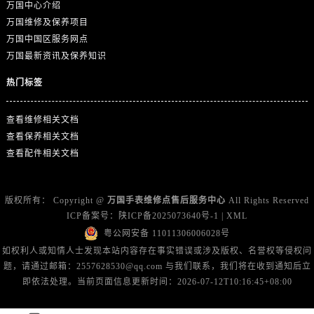
山东省东营市东营区济南路万国售后服务中心（需提前预约）
万国中心介绍
万国维修及保养项目
山东省济南市历下区经十路11111号华润中心写字楼（万象城）15层1508室万国售后服务中心（需提前预约）
万国中国区服务网点
山东省济宁市任城区太白楼路万国售后服务中心（需提前预约）
万国最新资讯及保养知识
山东省莱芜市文化南路8号银座商城名表维修一楼名表维修万国售后服务中心（需提前预约）
热门标签
山东省临沂市兰山区解放路万国售后服务中心（需提前预约）
山东省日照市东港区烟台路万国售后服务中心（需提前预约）
查看维修相关文档
山东省泰安市泰山区财源街道泰山大街万国售后服务中心（需提前预约）
查看保养相关文档
山东省威海市环翠区新威海路89号振华商厦一楼名表维修万国售后服务中心（需提前预约）
查看配件相关文档
山东省潍坊市奎文区东风东街万国售后服务中心（需提前预约）
山东省枣庄市滕州市北辛路与善国路交叉口万国售后服务中心（需提前预约）
版权所有：
Copyright @
万国手表维修点售后服务中心
All Rights Reserved
山东省淄博市张店区金晶大道万国售后服务中心（需提前预约）
ICP备案号：
陕ICP备2025073640号-1
|
XML
上海市黄浦区南京东路299号宏伊国际广场写字楼8层806室万国售后服务中心（需提前预约）
粤公网安备 11011306006028号
上海市徐汇区虹桥路3号港汇中心2座37层3705室万国售后服务中心（需提前预约）
如权利人或知情人士发现本站内容存在事实错误或涉及版权、名誉权等侵权问
浙江省杭州市上城区钱江路1366号华润大厦A座5层503-5室万国售后服务中心（需提前预约）
题，请通过邮箱：2557628530@qq.com 与我们联系，我们将在收到通知后立
浙江省湖州市吴兴区劳动路万国售后服务中心（需提前预约）
即依法处理。当前页面信息更新时间：2026-07-12T10:16:45+08:00
浙江省嘉兴市南湖区广益路705号嘉兴世界贸易中心A座13层1304室万国售后服务中心（需提前预约）