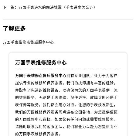
黑龙江省齐齐哈尔市龙沙区龙华路万国售后服务中心（需提前预约）
下一篇：
万国手表进水的解决锦囊（手表进水怎么办）
黑龙江省双鸭山市尖山区新兴大街万国售后服务中心（需提前预约）
黑龙江省绥化市北林区新华街与康庄路交叉口万国售后服务中心（需提前预约）
黑龙江省伊春市伊美区通河路万国售后服务中心（需提前预约）
了解更多
吉林省白城市洮北区明仁南街万国售后服务中心（需提前预约）
万国手表维修点售后服务中心
吉林省白山市浑江区浑江大街万国售后服务中心（需提前预约）
吉林省吉林市船营区河南街万国售后服务中心（需提前预约）
吉林省辽源市龙山区人民大街万国售后服务中心（需提前预约）
万国手表维修服务中心
吉林省梅河口市新华街道梅河大街万国售后服务中心（需提前预约）
万国手表维修点售后服务中心
拥有专业团队，致力于为客户
吉林省四平市铁东区紫气大路与南九经街交汇处万国售后服务中心（需提前预约）
提供专业的维修和保养服务。我们的技师拥有丰富的经验，
吉林省松原市宁江区五环大街万国售后服务中心（需提前预约）
并配备了先进的维修设备，以确保为您的万国手表提供一流
吉林省通化市东昌区环通乡江南大街万国售后服务中心（需提前预约）
的维修服务，无论是手表维修、配件更换、故障诊断还是手
吉林省延边市延吉市解放路万国售后服务中心（需提前预约）
表保养等服务，我们都会用心对待，让您的手表焕发新生。
我们的万国维修保养服务网点遍布全国各地，为您提供便捷
辽宁省鞍山市铁东区站前街万国售后服务中心（需提前预约）
的万国维修中心选择。如果您有任何问题或需要维修服务，
辽宁省本溪市平山区胜利路万国售后服务中心（需提前预约）
请随时联系我们的客服团队，我们将全力以赴为您提供专业
辽宁省朝阳市双塔区新华路万国售后服务中心（需提前预约）
的万国手表维修保养服务。