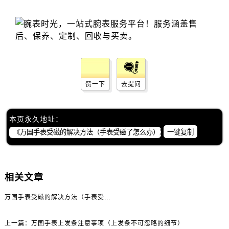
昆明市盘龙区北京路928号同德昆明广场写字楼10层06室（需提前预约）
石家庄市长安区中山东路39号勒泰中心写字楼B座13层07室（需提前预约）
西安市碑林区南关正街88号华侨城长安国际中心E座6楼10室（需提前预约）
海口市龙华区金贸东路5号海口华润大厦B座17层1707室（需提前预约）
唐山市路南区新华东道100号万达广场写字楼A座10层1002室（需提前预约）
台州市椒江区东海大道1800号腾达中心东1幢20楼2002室（需提前预约）
赞一下
去提问
内蒙古自治区呼和浩特市玉泉区大学西街70号华润万象城写字楼（鄂尔多斯大厦）23层2326室（需提前预约）
甘肃省兰州市七里河区西津西路16号兰州中心写字楼21层2102室（需提前预约）
重庆市解放碑渝中区民权路28号英利国际金融中心写字楼20层01室（需提前预约）
本页永久地址：
一键复制
黑龙江省大庆市萨尔图区会战大街万国售后服务中心（需提前预约）
黑龙江省鹤岗市向阳区红军路万国售后服务中心（需提前预约）
黑龙江省黑河市爱辉区中央街万国售后服务中心（需提前预约）
黑龙江省鸡西市鸡冠区红军路万国售后服务中心（需提前预约）
相关文章
黑龙江省佳木斯市向阳区长安路万国售后服务中心（需提前预约）
万国手表受磁的解决方法（手表受磁了怎么办）
黑龙江省牡丹江市东安区太平路万国售后服务中心（需提前预约）
黑龙江省七台河市桃山区大同街万国售后服务中心（需提前预约）
上一篇：
万国手表上发条注意事项（上发条不可忽略的细节）