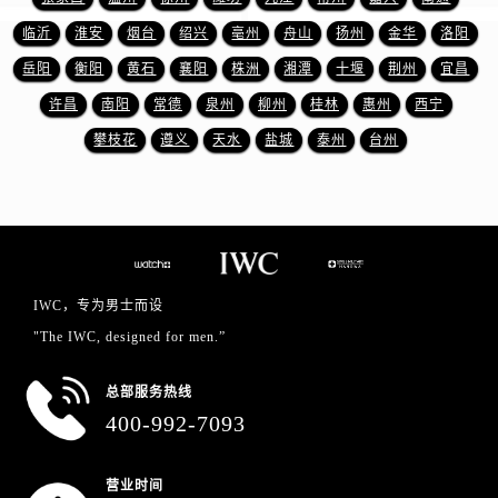
安徽省宿州市埇桥区人民中路万国售后服务中心（需提前预约）
临沂
淮安
烟台
绍兴
亳州
舟山
扬州
金华
洛阳
安徽省铜陵市铜官区石城大道万国售后服务中心（需提前预约）
岳阳
衡阳
黄石
襄阳
株洲
湘潭
十堰
荆州
宜昌
安徽省芜湖市镜湖区中山路步行街万国售后服务中心（需提前预约）
安徽省宣城市宣州区叠嶂西路万国售后服务中心（需提前预约）
许昌
南阳
常德
泉州
柳州
桂林
惠州
西宁
福建省龙岩市新罗区九一南路万国售后服务中心（需提前预约）
攀枝花
遵义
天水
盐城
泰州
台州
福建省南平市建阳区人民西路万国售后服务中心（需提前预约）
福建省宁德市蕉城区天湖东路万国售后服务中心（需提前预约）
福建省莆田市城厢区霞林街道荔华东大道万国售后服务中心（需提前预约）
福建省三明市三元区东乾二路万国售后服务中心（需提前预约）
福建省漳州市龙文区步港路万国售后服务中心（需提前预约）
IWC，专为男士而设
江苏省常州市新北区龙锦路1590号现代传媒中心5号楼10层1008室万国售后服务中心（需提前预约）
"The IWC, designed for men.”
江苏省淮安市清江浦区淮海北路万国售后服务中心（需提前预约）
江苏省连云港市海州区通灌北路万国售后服务中心（需提前预约）
总部服务热线
江苏省南京市秦淮区中山南路1号南京中心22层22-C1-C3室万国售后服务中心（需提前预约）
400-992-7093
江苏省宿迁市宿城区西湖路万国售后服务中心（需提前预约）
江苏省泰州市海陵区永定东路399号置地商务中心东塔（华润万象城）17层1706室万国售后服务中心（需提前预约）
营业时间