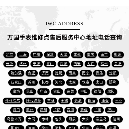
山西省阳泉市郊区平阳东街与新城大道交叉口万国售后服务中心（需提前预约）
山西省运城市盐湖区河东街万国售后服务中心（需提前预约）
山西省长治市潞州区英雄中路万国售后服务中心（需提前预约）
IWC ADDRESS
山西省太原市迎泽区迎泽街道解放路15号亨得利名表维修授权店3楼万国售后服务中心（需提前预约）
天津市和平区赤峰道136号天津国际金融中心26层2603室万国售后服务中心（需提前预约）
万国手表维修点售后服务中心地址电话查询
安徽省安庆市迎江区人民路万国售后服务中心（需提前预约）
安徽省蚌埠市蚌山区淮河路万国售后服务中心（需提前预约）
北京
上海
广州
深圳
天津
成都
重庆
南京
郑州
安徽省亳州市谯城区魏武大道万国售后服务中心（需提前预约）
长沙
杭州
宁波
厦门
武汉
西安
大连
福州
贵阳
安徽省池州市贵池区长江路万国售后服务中心（需提前预约）
哈尔滨
合肥
济南
昆明
南昌
南宁
青岛
沈阳
安徽省滁州市琅琊区南谯北路万国售后服务中心（需提前预约）
石家庄
苏州
长春
河北
太原
保定
唐山
邯郸
安徽省阜阳市颍州区颍州北路万国售后服务中心（需提前预约）
安徽省淮北市相山区淮海路万国售后服务中心（需提前预约）
廊坊
昆山
广西
佛山
东莞
中山
德阳
绵阳
安徽省淮南市田家庵区国庆中路万国售后服务中心（需提前预约）
齐齐哈尔
呼和浩特
吉林
无锡
芜湖
珠海
汕头
三亚
安徽省黄山市屯溪区黄山西路万国售后服务中心（需提前预约）
海口
赣州
漳州
拉萨
青海
新疆
兰州
银川
安徽省六安市金安区解放中路万国售后服务中心（需提前预约）
乌鲁木齐
大同
赤峰
包头
阳泉
大庆
秦皇岛
沧州
安徽省马鞍山市雨山区湖南西路万国售后服务中心（需提前预约）
张家口
温州
徐州
潍坊
九江
常州
嘉兴
南通