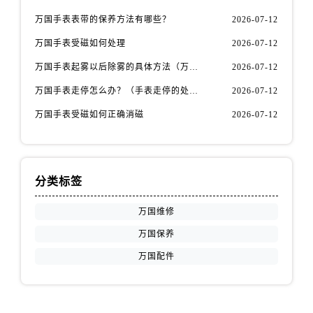
内蒙古自治区包头市青山区幸福路甲3号王府井百货名表维修万国售后服务中心（需提前预约）
万国手表表带的保养方法有哪些？
2026-07-12
内蒙古自治区赤峰市红山区哈达街万国售后服务中心（需提前预约）
万国手表受磁如何处理
2026-07-12
内蒙古自治区鄂尔多斯市东胜区伊金霍洛街万国售后服务中心（需提前预约）
内蒙古自治区呼伦贝尔市海拉尔区中央街万国售后服务中心（需提前预约）
万国手表起雾以后除雾的具体方法（万国手表起雾解决办法）
2026-07-12
内蒙古自治区通辽市科尔沁区明仁大街万国售后服务中心（需提前预约）
万国手表走停怎么办？（手表走停的处理方法）
2026-07-12
内蒙古自治区乌海市海勃湾区人民南路万国售后服务中心（需提前预约）
万国手表受磁如何正确消磁
2026-07-12
内蒙古自治区乌兰察布市集宁区恩和大街万国售后服务中心（需提前预约）
内蒙古自治区锡林郭勒盟市锡林浩特市光明街与额尔敦路交叉口万国售后服务中心（需提前预约）
内蒙古自治区兴安盟市乌兰浩特市兴安大街万国售后服务中心（需提前预约）
分类标签
山西省大同市平城区迎宾街万国售后服务中心（需提前预约）
山西省晋城市城区黄华街万国售后服务中心（需提前预约）
万国维修
山西省晋中市榆次区顺城街万国售后服务中心（需提前预约）
万国保养
山西省临汾市尧都区解放路万国售后服务中心（需提前预约）
万国配件
山西省吕梁市离石区永宁中路与建设街交叉口万国售后服务中心（需提前预约）
山西省朔州市朔城区怡西路与鄯阳西街交汇处万国售后服务中心（需提前预约）
山西省忻州市忻府区和平东街与七一南路交叉口万国售后服务中心（需提前预约）