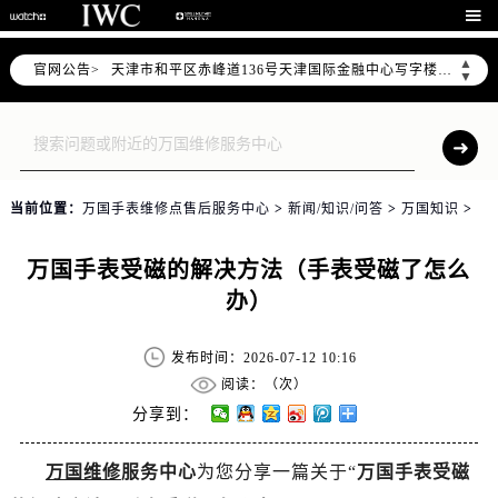
北京市东城区东长安街1号东方广场写字楼W3座6层602室（需提前预约）

北京市朝阳区建国门外大街甲6号华熙国际中心写字楼D座11层1102室（需提前预约）
▲
官网公告>
天津市和平区赤峰道136号天津国际金融中心写字楼26层2603室（需提前预约）
▼
上海市徐汇区虹桥路3号港汇中心写字楼2座37层3705室（需提前预约）
上海市黄浦区南京东路299号宏伊国际广场写字楼8层806室（需提前预约）
南京市秦淮区中山南路1号（新街口）南京中心写字楼22层C1-1室（需提前预约）
常州市新北区龙锦路1590号现代传媒中心写字楼5号楼10层1008室（需提前预约）
当前位置：
万国手表维修点售后服务中心
>
新闻/知识/问答
>
万国知识
>
徐州市鼓楼区淮海东路29号苏宁广场IFC国际金融中心写字楼35层3508室（需提前预约）
扬州市邗江区国展路29号星耀天地写字楼1号楼18层1803室（需提前预约）
万国手表受磁的解决方法（手表受磁了怎么
盐城市盐都区世纪大道5号盐城金融城写字楼1号楼16层1604室（需提前预约）
办）
泰州市海陵区永定东路399号置地商务中心东塔写字楼（华润万象城）17层1706室（需提前预约）
宁波市江北区大闸南路500号来福士广场办公楼20层2009室（需提前预约）
发布时间：2026-07-12 10:16
杭州市上城区钱江路1366号华润大厦写字楼A座5层503-5室（需提前预约）
阅读：（
次）
金华市金东区东市南街777号金华万达广场写字楼4号楼22层2209室（需提前预约）
分享到：
绍兴市越城区胜利东路379号世茂天际中心写字楼8层805室（需提前预约）
万国维修
服务中心
为您分享一篇关于“
万国手表受磁
嘉兴市南湖区广益路705号嘉兴世界贸易中心写字楼A座13层1304室（需提前预约）