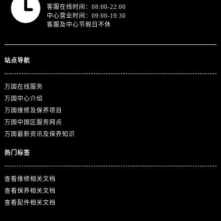
江苏省徐州市鼓楼区淮海东路29号苏宁广场IFC国际金融中心35层3508室万国售后服务中心（需提前预约）
客服在线时间：08:00-22:00
中心营业时间：09:00-19:30
江苏省盐城市盐都区世纪大道5号盐城金融城写字楼1号楼16层1604室万国售后服务中心（需提前预约）
客服及中心节假日不休
江苏省扬州市邗江区国展路29号星耀天地写字楼1号楼18层1803室万国售后服务中心（需提前预约）
江苏省镇江市京口区中山东路万国售后服务中心（需提前预约）
江西省抚州市临川区赣东大道万国售后服务中心（需提前预约）
站点导航
江西省赣州市章贡区文清路万国售后服务中心（需提前预约）
江西省吉安市吉州区井冈山大道万国售后服务中心（需提前预约）
万国在线服务
万国中心介绍
江西省景德镇市珠山区珠山中路万国售后服务中心（需提前预约）
万国维修及保养项目
江西省九江市浔阳区浔阳路万国售后服务中心（需提前预约）
万国中国区服务网点
江西省南昌市红谷滩新区红谷中大道998号绿地双子塔（中央广场）A1座办公楼14层1407室万国售后服务中心（需提前预约）
万国最新资讯及保养知识
江西省萍乡市安源区萍安北大道与康庄路交叉口万国售后服务中心（需提前预约）
热门标签
江西省上饶市信州区滨江西路万国售后服务中心（需提前预约）
江西省新余市渝水区北湖西路万国售后服务中心（需提前预约）
查看维修相关文档
江西省宜春市袁州区中山中路万国售后服务中心（需提前预约）
查看保养相关文档
江西省鹰潭市月湖区胜利东路万国售后服务中心（需提前预约）
查看配件相关文档
山东省德州市德城区东风中路万国售后服务中心（需提前预约）