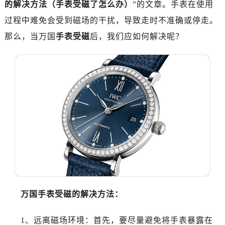
的解决方法（手表受磁了怎么办）
”的文章。手表在使用
南昌市红谷滩新区红谷中大道998号绿地双子塔（中央广场）A1座办公楼14层07室（需提前预约）
济南市历下区经十路11111号华润中心写字楼（万象城）15层1508室（需提前预约）
过程中难免会受到磁场的干扰，导致走时不准确或停走。
广州市天河区天河路230号万菱汇国际中心写字楼A塔7层704室（需提前预约）
那么，当万国
手表受磁
后，我们应如何解决呢？
广州市越秀区环市东路371-375号世界贸易中心大厦南塔写字楼15层07室（需提前预约）
深圳市罗湖区深南东路5001号华润大厦写字楼17层1701室（需提前预约）
惠州市惠城区江北文昌一路7号华贸大厦写字楼1座30层05室（需提前预约）
厦门市思明区湖滨东路95号华润大厦写字楼B座11层1104室（需提前预约）
福州市鼓楼区五四路128-1号恒力城写字楼15层03室（需提前预约）
成都市锦江区人民东路6号SAC东原中心写字楼24层2406B室（需提前预约）
重庆市江北区观音桥步行街2号融恒时代广场写字楼9层902室（需提前预约）
长沙市芙蓉区定王台街道建湘路393号世茂环球金融中心写字楼（芙蓉广场）10层13室（需提前预约）
郑州市二七区铭功路10号华润大厦写字楼29层2905室（需提前预约）
太原市迎泽区解放路15号亨得利名表服务中心（品牌授权店）3层整层（需提前预约）
沈阳市沈河区中街路137号亨得利名表服务中心（品牌授权店）1层整层（需提前预约）
万国手表受磁的解决方法：
沈阳市沈河区中街路83号亨得利名表服务中心（品牌授权店）1层整层（需提前预约）
乌鲁木齐市天山区红山路26号时代广场（CCMALL）C座17层17-B（需提前预约）
1、远离磁场环境：首先，要尽量避免将手表暴露在