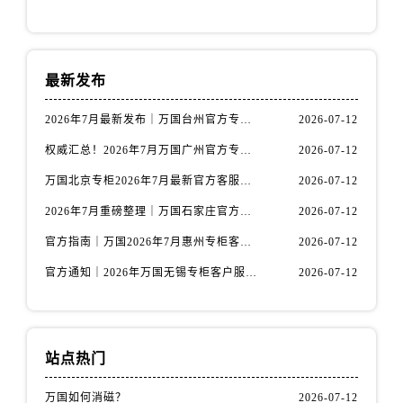
辽宁省丹东市振兴区七经街万国售后服务中心（需提前预约）
辽宁省抚顺市新抚区东一路万国售后服务中心（需提前预约）
辽宁省阜新市海州区解放大街万国售后服务中心（需提前预约）
最新发布
辽宁省葫芦岛市连山区中央路万国售后服务中心（需提前预约）
辽宁省锦州市古塔区中央大街万国售后服务中心（需提前预约）
2026年7月最新发布｜万国台州官方专柜客户服务热线与专柜信息攻略
2026-07-12
辽宁省辽阳市白塔区新运大街万国售后服务中心（需提前预约）
权威汇总！2026年7月万国广州官方专柜客户服务电话及门店名录
2026-07-12
辽宁省盘锦市兴隆台区石油大街万国售后服务中心（需提前预约）
万国北京专柜2026年7月最新官方客服热线｜门店信息及服务攻略发布
2026-07-12
辽宁省铁岭市银州区南马路万国售后服务中心（需提前预约）
辽宁省营口市站前区市府路与渤海大街交叉口万国售后服务中心（需提前预约）
2026年7月重磅整理｜万国石家庄官方专柜服务电话&客户服务中心公告
2026-07-12
辽宁省沈阳市沈河区中街路137号亨得利名表维修授权店1楼万国售后服务中心（需提前预约）
官方指南｜万国2026年7月惠州专柜客户服务热线与门店信息全攻略
2026-07-12
辽宁省沈阳市沈河区中街路83号亨得利名表维修授权店1楼万国售后服务中心（需提前预约）
官方通知｜2026年万国无锡专柜客户服务热线全新升级（附7月最新专柜信息汇总）
2026-07-12
北京市朝阳区建国门外大街甲6号华熙国际中心D座11层1102室万国售后服务中心（需提前预约）
北京市东城区东长安街1号王府井东方广场W3座6层602室万国售后服务中心（需提前预约）
河北省保定市竞秀区朝阳北大街北国先天下万国售后服务中心（需提前预约）
站点热门
内蒙古自治区阿拉善盟市左旗土尔扈特大街万国售后服务中心（需提前预约）
内蒙古自治区巴彦淖尔市临河区新华街万国售后服务中心（需提前预约）
万国如何消磁？
2026-07-12