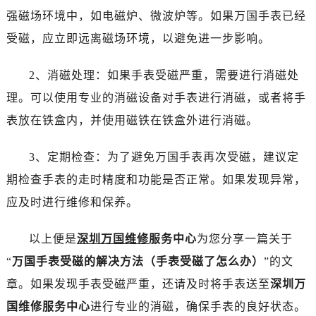
温州市鹿城区锦绣路1067号置信广场10层1015室（需提前预约）
强磁场环境中，如电磁炉、微波炉等。如果万国手表已经
哈尔滨市道里区友谊西路600号富力中心T2座写字楼29层03室（需提前预约）
受磁，应立即远离磁场环境，以避免进一步影响。
大连市中山区人民路15号国际金融大厦7层G室（需提前预约）
佛山市禅城区季华五路57号万科金融中心C座12层1205室（需提前预约）
2、消磁处理：如果手表受磁严重，需要进行消磁处
东莞市东城街道鸿福东路1号民盈国贸中心T1写字楼9层907室（需提前预约）
理。可以使用专业的消磁设备对手表进行消磁，或者将手
无锡市梁溪区人民中路139号恒隆广场写字楼1座11层1104室（需提前预约）
表放在铁盒内，并使用磁铁在铁盒外进行消磁。
南通市崇川区工农路57号圆融广场写字楼16层1603室（需提前预约）
苏州市苏州工业园区星港街199号苏州中心办公楼C座22层08室（需提前预约）
3、定期检查：为了避免万国手表再次受磁，建议定
武汉市江汉区解放大道686号世界贸易大厦38层09室（需提前预约）
期检查手表的走时精度和功能是否正常。如果发现异常，
南宁市青秀区金湖路59号地王大厦12楼1224室（需提前预约）
应及时进行维修和保养。
合肥市蜀山区潜山路111号万象城华润大厦B座12楼03室（需提前预约）
泉州市丰泽区宝洲路729号浦西万达中心写字楼A座7楼709室（需提前预约）
以上便是
深圳万国维修
服务中心
为您分享一篇关于
青岛市南区山东路6号华润大厦B座22层04室（需提前预约）
“
万国手表受磁的解决方法（手表受磁了怎么办）
”的文
烟台市芝罘区胜利路139号万达金融中心A座907室（需提前预约）
长春市朝阳区西安大路727号中银大厦A座(旺进大厦)18层09室（需提前预约）
章。如果发现手表受磁严重，还请及时将手表送至
深圳万
贵阳市南明区都司高架桥路33号亨特国际金融中心14楼14D（需提前预约）
国维修服务中心
进行专业的消磁，确保手表的良好状态。