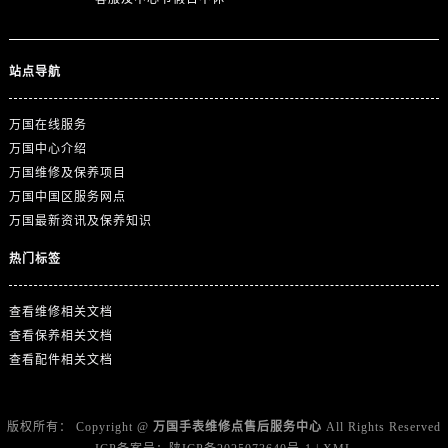
山东省济南市历下区经十路11111号华润中心写字楼（万象城）15层1508室万国售后服务中心（需提前预约）
山东省济宁市任城区太白楼路万国售后服务中心（需提前预约）
山东省莱芜市文化南路8号银座商城名表维修一楼名表维修万国售后服务中心（需提前预约）
站点导航
山东省临沂市兰山区解放路万国售后服务中心（需提前预约）
山东省日照市东港区烟台路万国售后服务中心（需提前预约）
万国在线服务
山东省泰安市泰山区财源街道泰山大街万国售后服务中心（需提前预约）
万国中心介绍
万国维修及保养项目
山东省威海市环翠区新威海路89号振华商厦一楼名表维修万国售后服务中心（需提前预约）
万国中国区服务网点
山东省潍坊市奎文区东风东街万国售后服务中心（需提前预约）
万国最新资讯及保养知识
山东省枣庄市滕州市北辛路与善国路交叉口万国售后服务中心（需提前预约）
山东省淄博市张店区金晶大道万国售后服务中心（需提前预约）
热门标签
上海市黄浦区南京东路299号宏伊国际广场写字楼8层806室万国售后服务中心（需提前预约）
查看维修相关文档
上海市徐汇区虹桥路3号港汇中心2座37层3705室万国售后服务中心（需提前预约）
查看保养相关文档
浙江省杭州市上城区钱江路1366号华润大厦A座5层503-5室万国售后服务中心（需提前预约）
查看配件相关文档
浙江省湖州市吴兴区劳动路万国售后服务中心（需提前预约）
浙江省嘉兴市南湖区广益路705号嘉兴世界贸易中心A座13层1304室万国售后服务中心（需提前预约）
浙江省金华市金东区东市南街777号金华万达广场4号楼22楼2209室万国售后服务中心（需提前预约）
版权所有：
Copyright @
万国手表维修点售后服务中心
All Rights Reserved