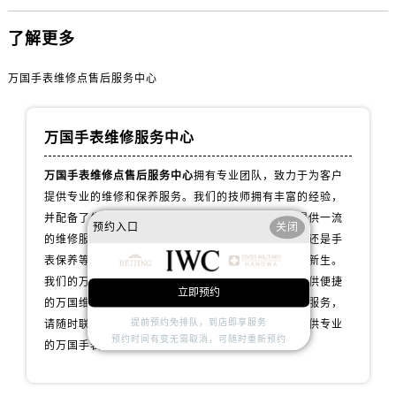
辽宁省抚顺市新抚区东一路万国售后服务中心（需提前预约）
辽宁省阜新市海州区解放大街万国售后服务中心（需提前预约）
了解更多
辽宁省葫芦岛市连山区中央路万国售后服务中心（需提前预约）
万国手表维修点售后服务中心
辽宁省锦州市古塔区中央大街万国售后服务中心（需提前预约）
辽宁省辽阳市白塔区新运大街万国售后服务中心（需提前预约）
辽宁省盘锦市兴隆台区石油大街万国售后服务中心（需提前预约）
万国手表维修服务中心
辽宁省铁岭市银州区南马路万国售后服务中心（需提前预约）
万国手表维修点售后服务中心
拥有专业团队，致力于为客户
辽宁省营口市站前区市府路与渤海大街交叉口万国售后服务中心（需提前预约）
提供专业的维修和保养服务。我们的技师拥有丰富的经验，
辽宁省沈阳市沈河区中街路137号亨得利名表维修授权店1楼万国售后服务中心（需提前预约）
并配备了先进的维修设备，以确保为您的万国手表提供一流
预约入口
关闭
辽宁省沈阳市沈河区中街路83号亨得利名表维修授权店1楼万国售后服务中心（需提前预约）
的维修服务，无论是手表维修、配件更换、故障诊断还是手
北京市朝阳区建国门外大街甲6号华熙国际中心D座11层1102室万国售后服务中心（需提前预约）
表保养等服务，我们都会用心对待，让您的手表焕发新生。
北京市东城区东长安街1号王府井东方广场W3座6层602室万国售后服务中心（需提前预约）
我们的万国维修保养服务网点遍布全国各地，为您提供便捷
立即预约
的万国维修中心选择。如果您有任何问题或需要维修服务，
河北省保定市竞秀区朝阳北大街北国先天下万国售后服务中心（需提前预约）
提前预约免排队，到店即享服务
请随时联系我们的客服团队，我们将全力以赴为您提供专业
内蒙古自治区阿拉善盟市左旗土尔扈特大街万国售后服务中心（需提前预约）
预约时间有变无需取消，可随时重新预约
的万国手表维修保养服务。
内蒙古自治区巴彦淖尔市临河区新华街万国售后服务中心（需提前预约）
内蒙古自治区包头市青山区幸福路甲3号王府井百货名表维修万国售后服务中心（需提前预约）