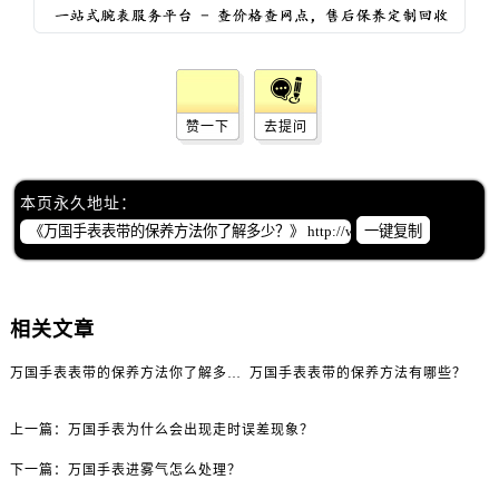
黑龙江省双鸭山市尖山区新兴大街万国售后服务中心（需提前预约）
黑龙江省绥化市北林区新华街与康庄路交叉口万国售后服务中心（需提前预约）
黑龙江省伊春市伊美区通河路万国售后服务中心（需提前预约）
吉林省白城市洮北区明仁南街万国售后服务中心（需提前预约）
赞一下
去提问
吉林省白山市浑江区浑江大街万国售后服务中心（需提前预约）
吉林省吉林市船营区河南街万国售后服务中心（需提前预约）
吉林省辽源市龙山区人民大街万国售后服务中心（需提前预约）
本页永久地址：
吉林省梅河口市新华街道梅河大街万国售后服务中心（需提前预约）
一键复制
吉林省四平市铁东区紫气大路与南九经街交汇处万国售后服务中心（需提前预约）
吉林省松原市宁江区五环大街万国售后服务中心（需提前预约）
吉林省通化市东昌区环通乡江南大街万国售后服务中心（需提前预约）
相关文章
吉林省延边市延吉市解放路万国售后服务中心（需提前预约）
万国手表表带的保养方法你了解多少？
万国手表表带的保养方法有哪些？
辽宁省鞍山市铁东区站前街万国售后服务中心（需提前预约）
辽宁省本溪市平山区胜利路万国售后服务中心（需提前预约）
上一篇：
万国手表为什么会出现走时误差现象？
辽宁省朝阳市双塔区新华路万国售后服务中心（需提前预约）
下一篇：
万国手表进雾气怎么处理？
辽宁省丹东市振兴区七经街万国售后服务中心（需提前预约）