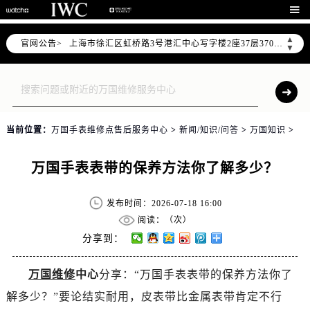
北京市朝阳区建国门外大街甲6号华熙国际中心写字楼D座11层1102室（需提前预约）

天津市和平区赤峰道136号天津国际金融中心写字楼26层2603室（需提前预约）
▲
官网公告>
上海市徐汇区虹桥路3号港汇中心写字楼2座37层3705室（需提前预约）
▼
上海市黄浦区南京东路299号宏伊国际广场写字楼8层806室（需提前预约）
南京市秦淮区中山南路1号（新街口）南京中心写字楼22层C1-1室（需提前预约）
常州市新北区龙锦路1590号现代传媒中心写字楼5号楼10层1008室（需提前预约）
徐州市鼓楼区淮海东路29号苏宁广场IFC国际金融中心写字楼35层3508室（需提前预约）
当前位置：
万国手表维修点售后服务中心
>
新闻/知识/问答
>
万国知识
>
扬州市邗江区国展路29号星耀天地写字楼1号楼18层1803室（需提前预约）
盐城市盐都区世纪大道5号盐城金融城写字楼1号楼16层1604室（需提前预约）
万国手表表带的保养方法你了解多少？
泰州市海陵区永定东路399号置地商务中心东塔写字楼（华润万象城）17层1706室（需提前预约）
宁波市江北区大闸南路500号来福士广场办公楼20层2009室（需提前预约）
发布时间：2026-07-18 16:00
杭州市上城区钱江路1366号华润大厦写字楼A座5层503-5室（需提前预约）
阅读：（
次）
金华市金东区东市南街777号金华万达广场写字楼4号楼22层2209室（需提前预约）
分享到：
绍兴市越城区胜利东路379号世茂天际中心写字楼8层805室（需提前预约）
万国维修
中心
分享：“万国手表表带的保养方法你了
嘉兴市南湖区广益路705号嘉兴世界贸易中心写字楼A座13层1304室（需提前预约）
解多少？”要论结实耐用，皮表带比金属表带肯定不行
南昌市红谷滩新区红谷中大道998号绿地双子塔（中央广场）A1座办公楼14层07室（需提前预约）