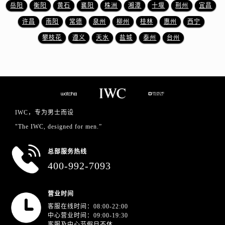
江苏省盐城市盐都区世纪大道5号盐城金融城写字楼1号楼16层1604室万国售后服务中心（需提前预约）
岳阳
衡阳
黄石
襄阳
株洲
湘潭
十堰
荆州
宜昌
江苏省扬州市邗江区国展路29号星耀天地写字楼1号楼18层1803室万国售后服务中心（需提前预约）
许昌
南阳
常德
泉州
柳州
桂林
惠州
西宁
江苏省镇江市京口区中山东路万国售后服务中心（需提前预约）
攀枝花
遵义
天水
盐城
泰州
台州
江西省抚州市临川区赣东大道万国售后服务中心（需提前预约）
江西省赣州市章贡区文清路万国售后服务中心（需提前预约）
江西省吉安市吉州区井冈山大道万国售后服务中心（需提前预约）
江西省景德镇市珠山区珠山中路万国售后服务中心（需提前预约）
江西省九江市浔阳区浔阳路万国售后服务中心（需提前预约）
IWC，专为男士而设
江西省南昌市红谷滩新区红谷中大道998号绿地双子塔（中央广场）A1座办公楼14层1407室万国售后服务中心（需提前预约）
"The IWC, designed for men.”
江西省萍乡市安源区萍安北大道与康庄路交叉口万国售后服务中心（需提前预约）
江西省上饶市信州区滨江西路万国售后服务中心（需提前预约）
总部服务热线
江西省新余市渝水区北湖西路万国售后服务中心（需提前预约）
400-992-7093
江西省宜春市袁州区中山中路万国售后服务中心（需提前预约）
江西省鹰潭市月湖区胜利东路万国售后服务中心（需提前预约）
营业时间
山东省德州市德城区东风中路万国售后服务中心（需提前预约）
客服在线时间：08:00-22:00
山东省东营市东营区济南路万国售后服务中心（需提前预约）
中心营业时间：09:00-19:30
客服及中心节假日不休