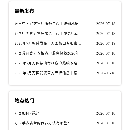
内蒙古自治区赤峰市红山区哈达街万国售后服务中心（需提前预约）
内蒙古自治区鄂尔多斯市东胜区伊金霍洛街万国售后服务中心（需提前预约）
最新发布
内蒙古自治区呼伦贝尔市海拉尔区中央街万国售后服务中心（需提前预约）
万国中国官方售后服务中心｜维修地址与客服电话权威信息通知（2026年7月最新）
2026-07-18
内蒙古自治区通辽市科尔沁区明仁大街万国售后服务中心（需提前预约）
万国中国官方售后服务中心｜服务电话及全部网点地址权威信息通告（2026年7月最新）
2026-07-18
内蒙古自治区乌海市海勃湾区人民南路万国售后服务中心（需提前预约）
内蒙古自治区乌兰察布市集宁区恩和大街万国售后服务中心（需提前预约）
2026年7月权威发布｜万国鞍山专柜官方客服电话一览，服务信息全面公开
2026-07-18
内蒙古自治区锡林郭勒盟市锡林浩特市光明街与额尔敦路交叉口万国售后服务中心（需提前预约）
万国苏州官方专柜客户服务热线2026年7月最新整理，门店信息权威发布
2026-07-18
内蒙古自治区兴安盟市乌兰浩特市兴安大街万国售后服务中心（需提前预约）
2026年7月万国鞍山专柜客户热线攻略｜官方服务信息与专柜名录整合
2026-07-18
山西省大同市平城区迎宾街万国售后服务中心（需提前预约）
2026年7月万国武汉官方专柜信息｜客户服务热线核验+官方通知
2026-07-18
山西省晋城市城区黄华街万国售后服务中心（需提前预约）
山西省晋中市榆次区顺城街万国售后服务中心（需提前预约）
山西省临汾市尧都区解放路万国售后服务中心（需提前预约）
山西省吕梁市离石区永宁中路与建设街交叉口万国售后服务中心（需提前预约）
站点热门
山西省朔州市朔城区怡西路与鄯阳西街交汇处万国售后服务中心（需提前预约）
万国如何消磁？
2026-07-18
山西省忻州市忻府区和平东街与七一南路交叉口万国售后服务中心（需提前预约）
万国手表表带的保养方法有哪些？
2026-07-18
山西省阳泉市郊区平阳东街与新城大道交叉口万国售后服务中心（需提前预约）