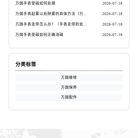
山西省运城市盐湖区河东街万国售后服务中心（需提前预约）
万国手表受磁如何处理
2026-07-18
山西省长治市潞州区英雄中路万国售后服务中心（需提前预约）
万国手表起雾以后除雾的具体方法（万国手表起雾解决办法）
2026-07-18
山西省太原市迎泽区迎泽街道解放路15号亨得利名表维修授权店3楼万国售后服务中心（需提前预约）
万国手表走停怎么办？（手表走停的处理方法）
2026-07-18
天津市和平区赤峰道136号天津国际金融中心26层2603室万国售后服务中心（需提前预约）
万国手表受磁如何正确消磁
2026-07-18
安徽省安庆市迎江区人民路万国售后服务中心（需提前预约）
安徽省蚌埠市蚌山区淮河路万国售后服务中心（需提前预约）
安徽省亳州市谯城区魏武大道万国售后服务中心（需提前预约）
安徽省池州市贵池区长江路万国售后服务中心（需提前预约）
分类标签
安徽省滁州市琅琊区南谯北路万国售后服务中心（需提前预约）
万国维修
安徽省阜阳市颍州区颍州北路万国售后服务中心（需提前预约）
万国保养
安徽省淮北市相山区淮海路万国售后服务中心（需提前预约）
安徽省淮南市田家庵区国庆中路万国售后服务中心（需提前预约）
万国配件
安徽省黄山市屯溪区黄山西路万国售后服务中心（需提前预约）
安徽省六安市金安区解放中路万国售后服务中心（需提前预约）
安徽省马鞍山市雨山区湖南西路万国售后服务中心（需提前预约）
安徽省宿州市埇桥区人民中路万国售后服务中心（需提前预约）