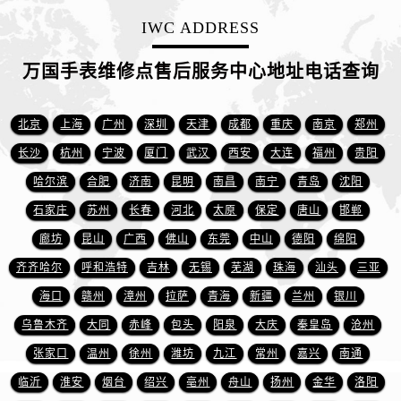
安徽省铜陵市铜官区石城大道万国售后服务中心（需提前预约）
IWC ADDRESS
安徽省芜湖市镜湖区中山路步行街万国售后服务中心（需提前预约）
安徽省宣城市宣州区叠嶂西路万国售后服务中心（需提前预约）
万国手表维修点售后服务中心地址电话查询
福建省龙岩市新罗区九一南路万国售后服务中心（需提前预约）
福建省南平市建阳区人民西路万国售后服务中心（需提前预约）
北京
上海
广州
深圳
天津
成都
重庆
南京
郑州
福建省宁德市蕉城区天湖东路万国售后服务中心（需提前预约）
长沙
杭州
宁波
厦门
武汉
西安
大连
福州
贵阳
福建省莆田市城厢区霞林街道荔华东大道万国售后服务中心（需提前预约）
哈尔滨
合肥
济南
昆明
南昌
南宁
青岛
沈阳
福建省三明市三元区东乾二路万国售后服务中心（需提前预约）
福建省漳州市龙文区步港路万国售后服务中心（需提前预约）
石家庄
苏州
长春
河北
太原
保定
唐山
邯郸
江苏省常州市新北区龙锦路1590号现代传媒中心5号楼10层1008室万国售后服务中心（需提前预约）
廊坊
昆山
广西
佛山
东莞
中山
德阳
绵阳
江苏省淮安市清江浦区淮海北路万国售后服务中心（需提前预约）
齐齐哈尔
呼和浩特
吉林
无锡
芜湖
珠海
汕头
三亚
江苏省连云港市海州区通灌北路万国售后服务中心（需提前预约）
海口
赣州
漳州
拉萨
青海
新疆
兰州
银川
江苏省南京市秦淮区中山南路1号南京中心22层22-C1-C3室万国售后服务中心（需提前预约）
乌鲁木齐
大同
赤峰
包头
阳泉
大庆
秦皇岛
沧州
江苏省宿迁市宿城区西湖路万国售后服务中心（需提前预约）
张家口
温州
徐州
潍坊
九江
常州
嘉兴
南通
江苏省泰州市海陵区永定东路399号置地商务中心东塔（华润万象城）17层1706室万国售后服务中心（需提前预约）
临沂
淮安
烟台
绍兴
亳州
舟山
扬州
金华
洛阳
江苏省徐州市鼓楼区淮海东路29号苏宁广场IFC国际金融中心35层3508室万国售后服务中心（需提前预约）