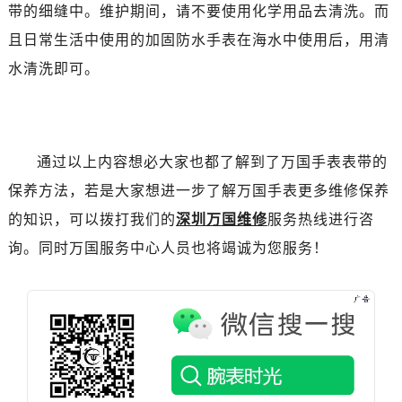
石家庄市长安区中山东路39号勒泰中心写字楼B座13层07室（需提前预约）
带的细缝中。维护期间，请不要使用化学用品去清洗。而
西安市碑林区南关正街88号华侨城长安国际中心E座6楼10室（需提前预约）
且日常生活中使用的加固防水手表在海水中使用后，用清
海口市龙华区金贸东路5号海口华润大厦B座17层1707室（需提前预约）
水清洗即可。
唐山市路南区新华东道100号万达广场写字楼A座10层1002室（需提前预约）
台州市椒江区东海大道1800号腾达中心东1幢20楼2002室（需提前预约）
内蒙古自治区呼和浩特市玉泉区大学西街70号华润万象城写字楼（鄂尔多斯大厦）23层2326室（需提前预约）
甘肃省兰州市七里河区西津西路16号兰州中心写字楼21层2102室（需提前预约）
通过以上内容想必大家也都了解到了万国手表表带的
重庆市解放碑渝中区民权路28号英利国际金融中心写字楼20层01室（需提前预约）
保养方法，若是大家想进一步了解万国手表更多维修保养
黑龙江省大庆市萨尔图区会战大街万国售后服务中心（需提前预约）
的知识，可以拨打我们的
深圳万国维修
服务热线进行咨
黑龙江省鹤岗市向阳区红军路万国售后服务中心（需提前预约）
询。同时万国服务中心人员也将竭诚为您服务！
黑龙江省黑河市爱辉区中央街万国售后服务中心（需提前预约）
黑龙江省鸡西市鸡冠区红军路万国售后服务中心（需提前预约）
黑龙江省佳木斯市向阳区长安路万国售后服务中心（需提前预约）
黑龙江省牡丹江市东安区太平路万国售后服务中心（需提前预约）
黑龙江省七台河市桃山区大同街万国售后服务中心（需提前预约）
黑龙江省齐齐哈尔市龙沙区龙华路万国售后服务中心（需提前预约）