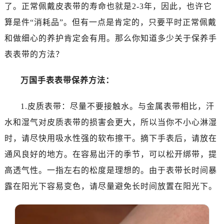
济南市历下区经十路11111号华润中心写字楼（万象城）15层1508室（需提前预约）
了。正常佩戴皮表带的寿命也就是2-3年，因此，也许它
广州市天河区天河路230号万菱汇国际中心写字楼A塔7层704室（需提前预约）
算是件“消耗品”。但有一点是肯定的，只要平时正常佩戴
广州市越秀区环市东路371-375号世界贸易中心大厦南塔写字楼15层07室（需提前预约）
和做细心的养护肯定会有用。那么你知道多少关于保养手
深圳市罗湖区深南东路5001号华润大厦写字楼17层1701室（需提前预约）
表表带的方法？
惠州市惠城区江北文昌一路7号华贸大厦写字楼1座30层05室（需提前预约）
厦门市思明区湖滨东路95号华润大厦写字楼B座11层1104室（需提前预约）
万国手表表带保养方法：
福州市鼓楼区五四路128-1号恒力城写字楼15层03室（需提前预约）
成都市锦江区人民东路6号SAC东原中心写字楼24层2406B室（需提前预约）
1.皮质表带：尽量不要接触水。与金属表带相比，汗
重庆市江北区观音桥步行街2号融恒时代广场写字楼9层902室（需提前预约）
水和湿气对皮质表带的损害会更大，所以当你不小心淋湿
长沙市芙蓉区定王台街道建湘路393号世茂环球金融中心写字楼（芙蓉广场）10层13室（需提前预约）
时，请尽快用吸水性强的软布擦干。摘下手表后，请放在
郑州市二七区铭功路10号华润大厦写字楼29层2905室（需提前预约）
通风良好的地方。在容易出汗的季节，可以松开绑带，提
太原市迎泽区解放路15号亨得利名表服务中心（品牌授权店）3层整层（需提前预约）
高透气性。一指左右的松度是理想的。由于表带长时间暴
沈阳市沈河区中街路137号亨得利名表服务中心（品牌授权店）1层整层（需提前预约）
露在阳光下容易变色，请尽量避免长时间放置在阳光下。
沈阳市沈河区中街路83号亨得利名表服务中心（品牌授权店）1层整层（需提前预约）
乌鲁木齐市天山区红山路26号时代广场（CCMALL）C座17层17-B（需提前预约）
温州市鹿城区锦绣路1067号置信广场10层1015室（需提前预约）