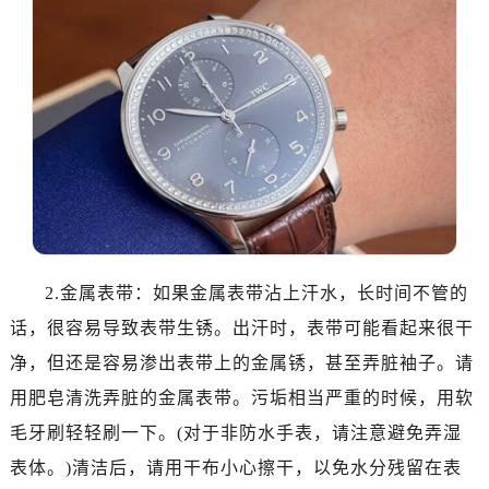
哈尔滨市道里区友谊西路600号富力中心T2座写字楼29层03室（需提前预约）
大连市中山区人民路15号国际金融大厦7层G室（需提前预约）
佛山市禅城区季华五路57号万科金融中心C座12层1205室（需提前预约）
东莞市东城街道鸿福东路1号民盈国贸中心T1写字楼9层907室（需提前预约）
无锡市梁溪区人民中路139号恒隆广场写字楼1座11层1104室（需提前预约）
南通市崇川区工农路57号圆融广场写字楼16层1603室（需提前预约）
苏州市苏州工业园区星港街199号苏州中心办公楼C座22层08室（需提前预约）
武汉市江汉区解放大道686号世界贸易大厦38层09室（需提前预约）
南宁市青秀区金湖路59号地王大厦12楼1224室（需提前预约）
合肥市蜀山区潜山路111号万象城华润大厦B座12楼03室（需提前预约）
2.金属表带：如果金属表带沾上汗水，长时间不管的
泉州市丰泽区宝洲路729号浦西万达中心写字楼A座7楼709室（需提前预约）
话，很容易导致表带生锈。出汗时，表带可能看起来很干
青岛市南区山东路6号华润大厦B座22层04室（需提前预约）
净，但还是容易渗出表带上的金属锈，甚至弄脏袖子。请
烟台市芝罘区胜利路139号万达金融中心A座907室（需提前预约）
用肥皂清洗弄脏的金属表带。污垢相当严重的时候，用软
长春市朝阳区西安大路727号中银大厦A座(旺进大厦)18层09室（需提前预约）
毛牙刷轻轻刷一下。(对于非防水手表，请注意避免弄湿
贵阳市南明区都司高架桥路33号亨特国际金融中心14楼14D（需提前预约）
表体。)清洁后，请用干布小心擦干，以免水分残留在表
昆明市盘龙区北京路928号同德昆明广场写字楼10层06室（需提前预约）