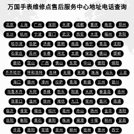
江苏省盐城市盐都区世纪大道5号盐城金融城写字楼1号楼16层1604室万国售后服务中心（需提前预约）
万国手表维修点售后服务中心地址电话查询
江苏省扬州市邗江区国展路29号星耀天地写字楼1号楼18层1803室万国售后服务中心（需提前预约）
江苏省镇江市京口区中山东路万国售后服务中心（需提前预约）
北京
上海
广州
深圳
天津
成都
重庆
南京
郑州
江西省抚州市临川区赣东大道万国售后服务中心（需提前预约）
长沙
杭州
宁波
厦门
武汉
西安
大连
福州
贵阳
江西省赣州市章贡区文清路万国售后服务中心（需提前预约）
江西省吉安市吉州区井冈山大道万国售后服务中心（需提前预约）
哈尔滨
合肥
济南
昆明
南昌
南宁
青岛
沈阳
江西省景德镇市珠山区珠山中路万国售后服务中心（需提前预约）
石家庄
苏州
长春
河北
太原
保定
唐山
邯郸
江西省九江市浔阳区浔阳路万国售后服务中心（需提前预约）
廊坊
昆山
广西
佛山
东莞
中山
德阳
绵阳
江西省南昌市红谷滩新区红谷中大道998号绿地双子塔（中央广场）A1座办公楼14层1407室万国售后服务中心（需提前预约）
齐齐哈尔
呼和浩特
吉林
无锡
芜湖
珠海
汕头
三亚
江西省萍乡市安源区萍安北大道与康庄路交叉口万国售后服务中心（需提前预约）
海口
赣州
漳州
拉萨
青海
新疆
兰州
银川
江西省上饶市信州区滨江西路万国售后服务中心（需提前预约）
乌鲁木齐
大同
赤峰
包头
阳泉
大庆
秦皇岛
沧州
江西省新余市渝水区北湖西路万国售后服务中心（需提前预约）
张家口
温州
徐州
潍坊
九江
常州
嘉兴
南通
江西省宜春市袁州区中山中路万国售后服务中心（需提前预约）
江西省鹰潭市月湖区胜利东路万国售后服务中心（需提前预约）
临沂
淮安
烟台
绍兴
亳州
舟山
扬州
金华
洛阳
山东省德州市德城区东风中路万国售后服务中心（需提前预约）
岳阳
衡阳
黄石
襄阳
株洲
湘潭
十堰
荆州
宜昌
山东省东营市东营区济南路万国售后服务中心（需提前预约）
许昌
南阳
常德
泉州
柳州
桂林
惠州
西宁