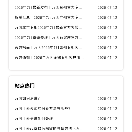
山西省运城市盐湖区河东街万国售后服务中心（需提前预约）
2026年7月最新发布｜万国台州官方专柜客户服务热线与专柜信息攻略
2026-07-12
山西省长治市潞州区英雄中路万国售后服务中心（需提前预约）
权威汇总！2026年7月万国广州官方专柜客户服务电话及门店名录
2026-07-12
山西省太原市迎泽区迎泽街道解放路15号亨得利名表维修授权店3楼万国售后服务中心（需提前预约）
天津市和平区赤峰道136号天津国际金融中心26层2603室万国售后服务中心（需提前预约）
万国北京专柜2026年7月最新官方客服热线｜门店信息及服务攻略发布
2026-07-12
安徽省安庆市迎江区人民路万国售后服务中心（需提前预约）
2026年7月重磅整理｜万国石家庄官方专柜服务电话&客户服务中心公告
2026-07-12
安徽省蚌埠市蚌山区淮河路万国售后服务中心（需提前预约）
官方指南｜万国2026年7月惠州专柜客户服务热线与门店信息全攻略
2026-07-12
安徽省亳州市谯城区魏武大道万国售后服务中心（需提前预约）
官方通知｜2026年万国无锡专柜客户服务热线全新升级（附7月最新专柜信息汇总）
2026-07-12
安徽省池州市贵池区长江路万国售后服务中心（需提前预约）
安徽省滁州市琅琊区南谯北路万国售后服务中心（需提前预约）
安徽省阜阳市颍州区颍州北路万国售后服务中心（需提前预约）
安徽省淮北市相山区淮海路万国售后服务中心（需提前预约）
站点热门
安徽省淮南市田家庵区国庆中路万国售后服务中心（需提前预约）
万国如何消磁？
2026-07-12
安徽省黄山市屯溪区黄山西路万国售后服务中心（需提前预约）
万国手表表带的保养方法有哪些？
2026-07-12
安徽省六安市金安区解放中路万国售后服务中心（需提前预约）
安徽省马鞍山市雨山区湖南西路万国售后服务中心（需提前预约）
万国手表受磁如何处理
2026-07-12
安徽省宿州市埇桥区人民中路万国售后服务中心（需提前预约）
万国手表起雾以后除雾的具体方法（万国手表起雾解决办法）
2026-07-12