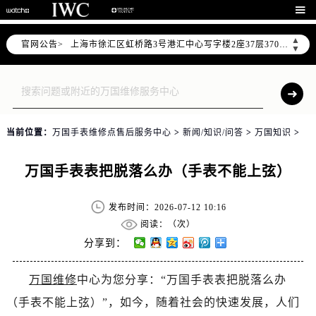
北京市朝阳区建国门外大街甲6号华熙国际中心写字楼D座11层1102室（需提前预约）

天津市和平区赤峰道136号天津国际金融中心写字楼26层2603室（需提前预约）
▲
官网公告>
上海市徐汇区虹桥路3号港汇中心写字楼2座37层3705室（需提前预约）
▼
上海市黄浦区南京东路299号宏伊国际广场写字楼8层806室（需提前预约）
南京市秦淮区中山南路1号（新街口）南京中心写字楼22层C1-1室（需提前预约）
常州市新北区龙锦路1590号现代传媒中心写字楼5号楼10层1008室（需提前预约）
徐州市鼓楼区淮海东路29号苏宁广场IFC国际金融中心写字楼35层3508室（需提前预约）
当前位置：
万国手表维修点售后服务中心
>
新闻/知识/问答
>
万国知识
>
扬州市邗江区国展路29号星耀天地写字楼1号楼18层1803室（需提前预约）
盐城市盐都区世纪大道5号盐城金融城写字楼1号楼16层1604室（需提前预约）
万国手表表把脱落么办（手表不能上弦）
泰州市海陵区永定东路399号置地商务中心东塔写字楼（华润万象城）17层1706室（需提前预约）
宁波市江北区大闸南路500号来福士广场办公楼20层2009室（需提前预约）
发布时间：2026-07-12 10:16
杭州市上城区钱江路1366号华润大厦写字楼A座5层503-5室（需提前预约）
阅读：（
次）
金华市金东区东市南街777号金华万达广场写字楼4号楼22层2209室（需提前预约）
分享到：
绍兴市越城区胜利东路379号世茂天际中心写字楼8层805室（需提前预约）
万国维修
中心为您分享：“万国手表表把脱落么办
嘉兴市南湖区广益路705号嘉兴世界贸易中心写字楼A座13层1304室（需提前预约）
（手表不能上弦）”，如今，随着社会的快速发展，人们
南昌市红谷滩新区红谷中大道998号绿地双子塔（中央广场）A1座办公楼14层07室（需提前预约）