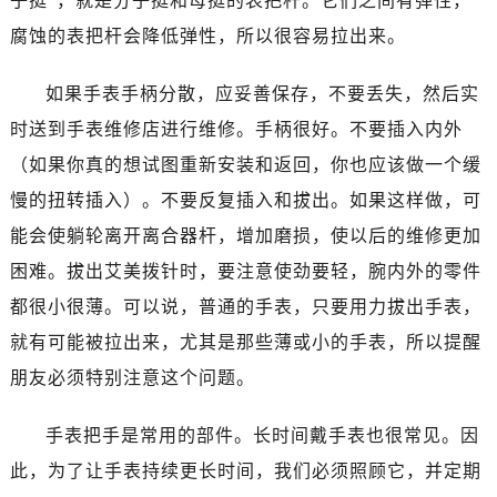
子挺”，就是分子挺和母挺的表把杆。它们之间有弹性，
石家庄市长安区中山东路39号勒泰中心写字楼B座13层07室（需提前预约）
腐蚀的表把杆会降低弹性，所以很容易拉出来。
西安市碑林区南关正街88号华侨城长安国际中心E座6楼10室（需提前预约）
海口市龙华区金贸东路5号海口华润大厦B座17层1707室（需提前预约）
如果手表手柄分散，应妥善保存，不要丢失，然后实
唐山市路南区新华东道100号万达广场写字楼A座10层1002室（需提前预约）
时送到手表维修店进行维修。手柄很好。不要插入内外
台州市椒江区东海大道1800号腾达中心东1幢20楼2002室（需提前预约）
（如果你真的想试图重新安装和返回，你也应该做一个缓
内蒙古自治区呼和浩特市玉泉区大学西街70号华润万象城写字楼（鄂尔多斯大厦）23层2326室（需提前预约）
甘肃省兰州市七里河区西津西路16号兰州中心写字楼21层2102室（需提前预约）
慢的扭转插入）。不要反复插入和拔出。如果这样做，可
重庆市解放碑渝中区民权路28号英利国际金融中心写字楼20层01室（需提前预约）
能会使躺轮离开离合器杆，增加磨损，使以后的维修更加
黑龙江省大庆市萨尔图区会战大街万国售后服务中心（需提前预约）
困难。拔出艾美拨针时，要注意使劲要轻，腕内外的零件
黑龙江省鹤岗市向阳区红军路万国售后服务中心（需提前预约）
都很小很薄。可以说，普通的手表，只要用力拔出手表，
黑龙江省黑河市爱辉区中央街万国售后服务中心（需提前预约）
就有可能被拉出来，尤其是那些薄或小的手表，所以提醒
黑龙江省鸡西市鸡冠区红军路万国售后服务中心（需提前预约）
朋友必须特别注意这个问题。
黑龙江省佳木斯市向阳区长安路万国售后服务中心（需提前预约）
黑龙江省牡丹江市东安区太平路万国售后服务中心（需提前预约）
手表把手是常用的部件。长时间戴手表也很常见。因
黑龙江省七台河市桃山区大同街万国售后服务中心（需提前预约）
此，为了让手表持续更长时间，我们必须照顾它，并定期
黑龙江省齐齐哈尔市龙沙区龙华路万国售后服务中心（需提前预约）