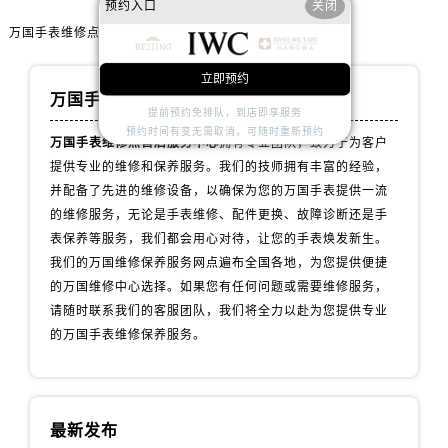
预约入口
关闭
内蒙古自治区赤峰市红山区哈达街万国售后服务中心（需提前预约）
万国手表维修点售后服务中心
内蒙古自治区鄂尔多斯市东胜区伊金霍洛街万国售后服务中心（需提前预约）
内蒙古自治区呼伦贝尔市海拉尔区中央街万国售后服务中心（需提前预约）
立即预约
内蒙古自治区通辽市科尔沁区明仁大街万国售后服务中心（需提前预约）
万国手表维修服务中心
提前预约免排队，到店即享服务
内蒙古自治区乌海市海勃湾区人民南路万国售后服务中心（需提前预约）
预约时间有变无需取消，可随时重新预约
万国手表维修点售后服务中心
拥有专业团队，致力于为客户
内蒙古自治区乌兰察布市集宁区恩和大街万国售后服务中心（需提前预约）
提供专业的维修和保养服务。我们的技师拥有丰富的经验，
内蒙古自治区锡林郭勒盟市锡林浩特市光明街与额尔敦路交叉口万国售后服务中心（需提前预约）
并配备了先进的维修设备，以确保为您的万国手表提供一流
内蒙古自治区兴安盟市乌兰浩特市兴安大街万国售后服务中心（需提前预约）
的维修服务，无论是手表维修、配件更换、故障诊断还是手
山西省大同市平城区迎宾街万国售后服务中心（需提前预约）
表保养等服务，我们都会用心对待，让您的手表焕发新生。
山西省晋城市城区黄华街万国售后服务中心（需提前预约）
我们的万国维修保养服务网点遍布全国各地，为您提供便捷
山西省晋中市榆次区顺城街万国售后服务中心（需提前预约）
的万国维修中心选择。如果您有任何问题或需要维修服务，
请随时联系我们的客服团队，我们将全力以赴为您提供专业
山西省临汾市尧都区解放路万国售后服务中心（需提前预约）
的万国手表维修保养服务。
山西省吕梁市离石区永宁中路与建设街交叉口万国售后服务中心（需提前预约）
山西省朔州市朔城区怡西路与鄯阳西街交汇处万国售后服务中心（需提前预约）
山西省忻州市忻府区和平东街与七一南路交叉口万国售后服务中心（需提前预约）
山西省阳泉市郊区平阳东街与新城大道交叉口万国售后服务中心（需提前预约）
最新发布