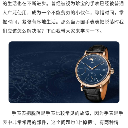
济南市历下区经十路11111号华润中心写字楼（万象城）15层1508室（需提前预约）
的生活也在不断进步。曾经被视为珍宝的手表已经被普通
广州市天河区天河路230号万菱汇国际中心写字楼A塔7层704室（需提前预约）
人广泛使用，成为一个不能贫穷的小伙伴，珍惜时间，掌
广州市越秀区环市东路371-375号世界贸易中心大厦南塔写字楼15层07室（需提前预约）
握时间，紧张有序地生活。那么当万国手表表把脱落时我
深圳市罗湖区深南东路5001号华润大厦写字楼17层1701室（需提前预约）
们应该怎么解决呢？下面我带大家来学习一下。
惠州市惠城区江北文昌一路7号华贸大厦写字楼1座30层05室（需提前预约）
厦门市思明区湖滨东路95号华润大厦写字楼B座11层1104室（需提前预约）
福州市鼓楼区五四路128-1号恒力城写字楼15层03室（需提前预约）
成都市锦江区人民东路6号SAC东原中心写字楼24层2406B室（需提前预约）
重庆市江北区观音桥步行街2号融恒时代广场写字楼9层902室（需提前预约）
长沙市芙蓉区定王台街道建湘路393号世茂环球金融中心写字楼（芙蓉广场）10层13室（需提前预约）
郑州市二七区铭功路10号华润大厦写字楼29层2905室（需提前预约）
太原市迎泽区解放路15号亨得利名表服务中心（品牌授权店）3层整层（需提前预约）
沈阳市沈河区中街路137号亨得利名表服务中心（品牌授权店）1层整层（需提前预约）
沈阳市沈河区中街路83号亨得利名表服务中心（品牌授权店）1层整层（需提前预约）
手表表把脱落是手表比较常见的故障，因为手表是手
乌鲁木齐市天山区红山路26号时代广场（CCMALL）C座17层17-B（需提前预约）
表中非常常用的部件，这个问题也叫“掉把”。有两种情
温州市鹿城区锦绣路1067号置信广场10层1015室（需提前预约）