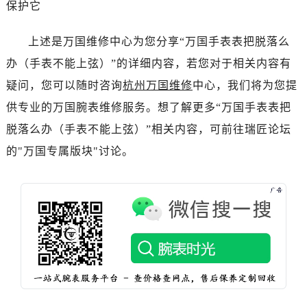
保护它
黑龙江省双鸭山市尖山区新兴大街万国售后服务中心（需提前预约）
黑龙江省绥化市北林区新华街与康庄路交叉口万国售后服务中心（需提前预约）
上述是万国维修中心为您分享“万国手表表把脱落么
黑龙江省伊春市伊美区通河路万国售后服务中心（需提前预约）
办（手表不能上弦）”的详细内容，若您对于相关内容有
吉林省白城市洮北区明仁南街万国售后服务中心（需提前预约）
吉林省白山市浑江区浑江大街万国售后服务中心（需提前预约）
疑问，您可以随时咨询
杭州万国维修
中心，我们将为您提
吉林省吉林市船营区河南街万国售后服务中心（需提前预约）
供专业的万国腕表维修服务。想了解更多“万国手表表把
吉林省辽源市龙山区人民大街万国售后服务中心（需提前预约）
脱落么办（手表不能上弦）”相关内容，可前往瑞匠论坛
吉林省梅河口市新华街道梅河大街万国售后服务中心（需提前预约）
的"万国专属版块"讨论。
吉林省四平市铁东区紫气大路与南九经街交汇处万国售后服务中心（需提前预约）
吉林省松原市宁江区五环大街万国售后服务中心（需提前预约）
吉林省通化市东昌区环通乡江南大街万国售后服务中心（需提前预约）
吉林省延边市延吉市解放路万国售后服务中心（需提前预约）
辽宁省鞍山市铁东区站前街万国售后服务中心（需提前预约）
辽宁省本溪市平山区胜利路万国售后服务中心（需提前预约）
辽宁省朝阳市双塔区新华路万国售后服务中心（需提前预约）
辽宁省丹东市振兴区七经街万国售后服务中心（需提前预约）