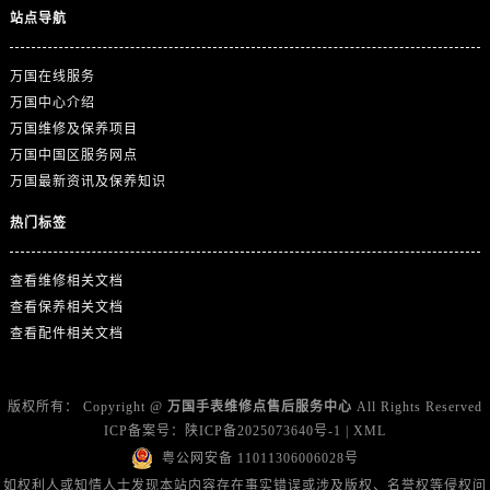
浙江省丽水市莲都区解放街万国售后服务中心（需提前预约）
站点导航
浙江省宁波市江北区大闸南路500号来福士广场办公楼20层2009室万国售后服务中心（需提前预约）
浙江省衢州市柯城区上街万国售后服务中心（需提前预约）
万国在线服务
浙江省绍兴市越城区胜利东路379号世茂天际中心写字楼8层805室万国售后服务中心（需提前预约）
万国中心介绍
万国维修及保养项目
浙江省舟山市定海区解放东路万国售后服务中心（需提前预约）
万国中国区服务网点
澳门特别行政区大堂区议事亭前地（新马路）万国售后服务中心（需提前预约）
万国最新资讯及保养知识
澳门特别行政区风顺堂区南湾大马路万国售后服务中心（需提前预约）
澳门特别行政区花地玛堂区关闸广场万国售后服务中心（需提前预约）
热门标签
澳门特别行政区花王堂区大三巴商圈万国售后服务中心（需提前预约）
查看维修相关文档
澳门特别行政区嘉模堂区官也街万国售后服务中心（需提前预约）
查看保养相关文档
澳门省路氹城市金光大道万国售后服务中心（需提前预约）
查看配件相关文档
澳门特别行政区望德堂区塔石广场万国售后服务中心（需提前预约）
福建省福州市鼓楼区五四路128-1号恒力城写字楼15层03室万国售后服务中心（需提前预约）
福建省厦门市思明区湖滨东路95号万象城华润大厦B座11层1104室万国售后服务中心（需提前预约）
版权所有：
Copyright @
万国手表维修点售后服务中心
All Rights Reserved
ICP备案号：
陕ICP备2025073640号-1
|
XML
广东省潮州市潮安区新风路与潮汕路交汇处万国售后服务中心（需提前预约）
粤公网安备 11011306006028号
广东省广州市天河区天河路230号万菱汇国际中心A塔7层704室万国售后服务中心（需提前预约）
如权利人或知情人士发现本站内容存在事实错误或涉及版权、名誉权等侵权问