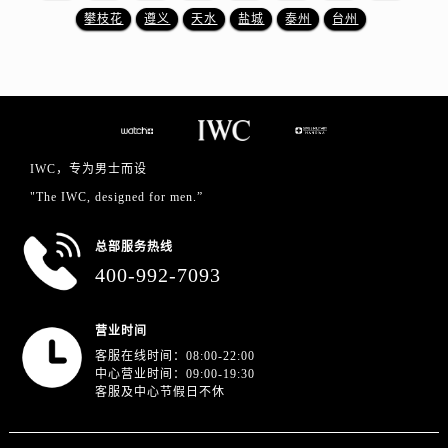
山东省济南市历下区经十路11111号华润中心写字楼（万象城）15层1508室万国售后服务中心（需提前预约）
攀枝花
遵义
天水
盐城
泰州
台州
山东省济宁市任城区太白楼路万国售后服务中心（需提前预约）
山东省莱芜市文化南路8号银座商城名表维修一楼名表维修万国售后服务中心（需提前预约）
山东省临沂市兰山区解放路万国售后服务中心（需提前预约）
山东省日照市东港区烟台路万国售后服务中心（需提前预约）
山东省泰安市泰山区财源街道泰山大街万国售后服务中心（需提前预约）
IWC，专为男士而设
山东省威海市环翠区新威海路89号振华商厦一楼名表维修万国售后服务中心（需提前预约）
"The IWC, designed for men.”
山东省潍坊市奎文区东风东街万国售后服务中心（需提前预约）
山东省枣庄市滕州市北辛路与善国路交叉口万国售后服务中心（需提前预约）
总部服务热线
山东省淄博市张店区金晶大道万国售后服务中心（需提前预约）
400-992-7093
上海市黄浦区南京东路299号宏伊国际广场写字楼8层806室万国售后服务中心（需提前预约）
上海市徐汇区虹桥路3号港汇中心2座37层3705室万国售后服务中心（需提前预约）
营业时间
浙江省杭州市上城区钱江路1366号华润大厦A座5层503-5室万国售后服务中心（需提前预约）
客服在线时间：08:00-22:00
浙江省湖州市吴兴区劳动路万国售后服务中心（需提前预约）
中心营业时间：09:00-19:30
客服及中心节假日不休
浙江省嘉兴市南湖区广益路705号嘉兴世界贸易中心A座13层1304室万国售后服务中心（需提前预约）
浙江省金华市金东区东市南街777号金华万达广场4号楼22楼2209室万国售后服务中心（需提前预约）