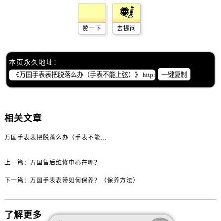
辽宁省抚顺市新抚区东一路万国售后服务中心（需提前预约）
辽宁省阜新市海州区解放大街万国售后服务中心（需提前预约）
赞一下
去提问
辽宁省葫芦岛市连山区中央路万国售后服务中心（需提前预约）
辽宁省锦州市古塔区中央大街万国售后服务中心（需提前预约）
辽宁省辽阳市白塔区新运大街万国售后服务中心（需提前预约）
本页永久地址：
辽宁省盘锦市兴隆台区石油大街万国售后服务中心（需提前预约）
一键复制
辽宁省铁岭市银州区南马路万国售后服务中心（需提前预约）
辽宁省营口市站前区市府路与渤海大街交叉口万国售后服务中心（需提前预约）
辽宁省沈阳市沈河区中街路137号亨得利名表维修授权店1楼万国售后服务中心（需提前预约）
相关文章
辽宁省沈阳市沈河区中街路83号亨得利名表维修授权店1楼万国售后服务中心（需提前预约）
万国手表表把脱落么办（手表不能上弦）
北京市朝阳区建国门外大街甲6号华熙国际中心D座11层1102室万国售后服务中心（需提前预约）
北京市东城区东长安街1号王府井东方广场W3座6层602室万国售后服务中心（需提前预约）
上一篇：
万国售后维修中心在哪？
河北省保定市竞秀区朝阳北大街北国先天下万国售后服务中心（需提前预约）
下一篇：
万国手表表带如何保养？（保养方法）
内蒙古自治区阿拉善盟市左旗土尔扈特大街万国售后服务中心（需提前预约）
内蒙古自治区巴彦淖尔市临河区新华街万国售后服务中心（需提前预约）
内蒙古自治区包头市青山区幸福路甲3号王府井百货名表维修万国售后服务中心（需提前预约）
了解更多