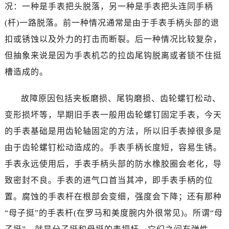
哈尔滨市道里区友谊西路600号富力中心T2座写字楼29层03室（需提前预约）
况：一种是手表把头脱落，另一种是手表把头连同手柄
大连市中山区人民路15号国际金融大厦7层G室（需提前预约）
(杆)一路脱落。前一种情况通常是由于手表手柄头部的退
佛山市禅城区季华五路57号万科金融中心C座12层1205室（需提前预约）
扣或锈蚀以及外力的打击而断裂。后一种情况比较复杂，
东莞市东城街道鸿福东路1号民盈国贸中心T1写字楼9层907室（需提前预约）
但抽象来说是因为手表机芯的拉齿尾钩脱离或者锁不住挺
无锡市梁溪区人民中路139号恒隆广场写字楼1座11层1104室（需提前预约）
槽造成的。
南通市崇川区工农路57号圆融广场写字楼16层1603室（需提前预约）
苏州市苏州工业园区星港街199号苏州中心办公楼C座22层08室（需提前预约）
故障原因包括夹板磨损、尾钩磨损、齿轮螺钉松动、
武汉市江汉区解放大道686号世界贸易大厦38层09室（需提前预约）
变形损坏等，早期旧手表一般用齿轮螺钉固定手表，今天
南宁市青秀区金湖路59号地王大厦12楼1224室（需提前预约）
的手表基础是用齿轮轴固定的方法，所以旧手表掉很多是
合肥市蜀山区潜山路111号万象城华润大厦B座12楼03室（需提前预约）
由于齿轮螺钉松动造成的。手表手柄长度短，容易生锈。
泉州市丰泽区宝洲路729号浦西万达中心写字楼A座7楼709室（需提前预约）
青岛市南区山东路6号华润大厦B座22层04室（需提前预约）
手表永远使用后，手表手柄头部的防水橡胶圈会老化，导
烟台市芝罘区胜利路139号万达金融中心A座907室（需提前预约）
致密封不良。手表的进气口首当其冲，即手表手柄的位
长春市朝阳区西安大路727号中银大厦A座(旺进大厦)18层09室（需提前预约）
置。腐蚀的手表杆在根部会变细，强度会下降；还有那种
贵阳市南明区都司高架桥路33号亨特国际金融中心14楼14D（需提前预约）
“母子挺”的手表杆(在罗马和美度腕内外很常见)。所谓“母
昆明市盘龙区北京路928号同德昆明广场写字楼10层06室（需提前预约）