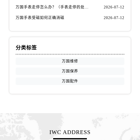
安徽省铜陵市铜官区石城大道万国售后服务中心（需提前预约）
万国手表走停怎么办？（手表走停的处理方法）
2026-07-12
安徽省芜湖市镜湖区中山路步行街万国售后服务中心（需提前预约）
万国手表受磁如何正确消磁
2026-07-12
安徽省宣城市宣州区叠嶂西路万国售后服务中心（需提前预约）
福建省龙岩市新罗区九一南路万国售后服务中心（需提前预约）
福建省南平市建阳区人民西路万国售后服务中心（需提前预约）
福建省宁德市蕉城区天湖东路万国售后服务中心（需提前预约）
分类标签
福建省莆田市城厢区霞林街道荔华东大道万国售后服务中心（需提前预约）
万国维修
福建省三明市三元区东乾二路万国售后服务中心（需提前预约）
万国保养
福建省漳州市龙文区步港路万国售后服务中心（需提前预约）
江苏省常州市新北区龙锦路1590号现代传媒中心5号楼10层1008室万国售后服务中心（需提前预约）
万国配件
江苏省淮安市清江浦区淮海北路万国售后服务中心（需提前预约）
江苏省连云港市海州区通灌北路万国售后服务中心（需提前预约）
江苏省南京市秦淮区中山南路1号南京中心22层22-C1-C3室万国售后服务中心（需提前预约）
江苏省宿迁市宿城区西湖路万国售后服务中心（需提前预约）
江苏省泰州市海陵区永定东路399号置地商务中心东塔（华润万象城）17层1706室万国售后服务中心（需提前预约）
IWC ADDRESS
江苏省徐州市鼓楼区淮海东路29号苏宁广场IFC国际金融中心35层3508室万国售后服务中心（需提前预约）