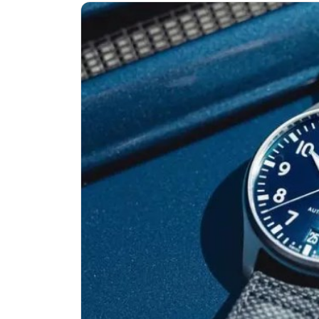
济南市历下区经十路11111号华润中
广州市天河区天河路230号万菱汇国
广州市越秀区环市东路371-375号
深圳市罗湖区深南东路5001号华润大
惠州市惠城区江北文昌一路7号华贸大
厦门市思明区湖滨东路95号华润大厦写
福州市鼓楼区五四路128-1号恒力城
成都市锦江区人民东路6号SAC东原中
重庆市江北区观音桥步行街2号融恒时
长沙市芙蓉区定王台街道建湘路393
郑州市二七区铭功路10号华润大厦写字
太原市迎泽区解放路15号亨得利名
沈阳市沈河区中街路137号亨得利名
沈阳市沈河区中街路83号亨得利名
乌鲁木齐市天山区红山路26号时代广场
温州市鹿城区锦绣路1067号置信广场