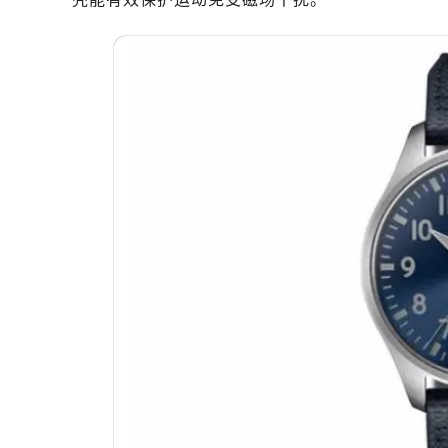
黑龙江省双鸭山市尖山区新兴大街万
黑龙江省绥化市北林区新华街与康庄
黑龙江省伊春市伊美区通河路万国售
吉林省白城市洮北区明仁南街万国售
吉林省白山市浑江区浑江大街万国售
吉林省吉林市船营区河南街万国售后
吉林省辽源市龙山区人民大街万国售
吉林省梅河口市新华街道梅河大街万
吉林省四平市铁东区紫气大路与南九
吉林省松原市宁江区五环大街万国售
吉林省通化市东昌区环通乡江南大街
吉林省延边市延吉市解放路万国售后
辽宁省鞍山市铁东区站前街万国售后
辽宁省本溪市平山区胜利路万国售后
辽宁省朝阳市双塔区新华路万国售后
辽宁省丹东市振兴区七经街万国售后