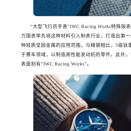
哈尔滨市道里区友谊西路600号富力中
大连市中山区人民路15号国际金融大
佛山市禅城区季华五路57号万科金融中
“大型飞行员手表”IWC Racing Works
东莞市东城街道鸿福东路1号民盈国贸
无锡市梁溪区人民中路139号恒隆广场
万国表率先将这种材料引入制表行业，打造出第一
南通市崇川区工农路57号圆融广场写字
种轻质坚固金属的应用范围。与精钢相比，5级钛
苏州市苏州工业园区星港街199号苏州
于赛车领域，以制造高性能发动机的零件。此外，
武汉市江汉区解放大道686号世界贸易
表面刻有”IWC Racing Works”。
南宁市青秀区金湖路59号地王大厦12
合肥市蜀山区潜山路111号万象城华润
泉州市丰泽区宝洲路729号浦西万达中
青岛市南区山东路6号华润大厦B座2
烟台市芝罘区胜利路139号万达金融中
长春市朝阳区西安大路727号中银大厦
贵阳市南明区都司高架桥路33号亨特
昆明市盘龙区北京路928号同德昆明