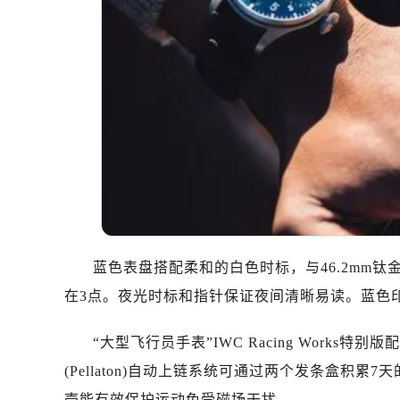
石家庄市长安区中山东路39号勒泰中
西安市碑林区南关正街88号华侨城长
海口市龙华区金贸东路5号海口华润大厦
唐山市路南区新华东道100号万达广场
台州市椒江区东海大道1800号腾达中
内蒙古自治区呼和浩特市玉泉区大学西
甘肃省兰州市七里河区西津西路16号兰
重庆市解放碑渝中区民权路28号英利
黑龙江省大庆市萨尔图区会战大街万
黑龙江省鹤岗市向阳区红军路万国售
黑龙江省黑河市爱辉区中央街万国售
蓝色表盘搭配柔和的白色时标，与46.2mm
黑龙江省鸡西市鸡冠区红军路万国售
在3点。夜光时标和指针保证夜间清晰易读。蓝色
黑龙江省佳木斯市向阳区长安路万国
黑龙江省牡丹江市东安区太平路万国
“大型飞行员手表”IWC Racing Works
黑龙江省七台河市桃山区大同街万国
(Pellaton)自动上链系统可通过两个发条盒
黑龙江省齐齐哈尔市龙沙区龙华路万
壳能有效保护运动免受磁场干扰。