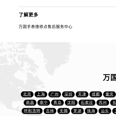
山西省运城市盐湖区河东街万国售后
山西省长治市潞州区英雄中路万国售
了解更多
山西省太原市迎泽区迎泽街道解放路
天津市和平区赤峰道136号天津国际金
万国手表维修点售后服务中心
安徽省安庆市迎江区人民路万国售后
安徽省蚌埠市蚌山区淮河路万国售后
安徽省亳州市谯城区魏武大道万国售
安徽省池州市贵池区长江路万国售后
安徽省滁州市琅琊区南谯北路万国售
安徽省阜阳市颍州区颍州北路万国售
安徽省淮北市相山区淮海路万国售后
万
安徽省淮南市田家庵区国庆中路万国
安徽省黄山市屯溪区黄山西路万国售
北京
上海
广州
深圳
天津
成都
重庆
安徽省六安市金安区解放中路万国售
南昌
南宁
青岛
沈阳
石家庄
苏州
安徽省马鞍山市雨山区湖南西路万国
安徽省宿州市埇桥区人民中路万国售
呼和浩特
吉林
无锡
芜湖
珠海
汕头