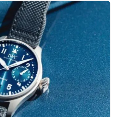
心写字楼（万象城）15层1508室（需提前预约）
际中心写字楼A塔7层704室（需提前预约）
世界贸易中心大厦南塔写字楼15层07室（需提前预约）
厦写字楼17层1701室（需提前预约）
厦写字楼1座30层05室（需提前预约）
字楼B座11层1104室（需提前预约）
写字楼15层03室（需提前预约）
心写字楼24层2406B室（需提前预约）
代广场写字楼9层902室（需提前预约）
号世茂环球金融中心写字楼（芙蓉广场）10层13室（需提前预约
楼29层2905室（需提前预约）
表服务中心（品牌授权店）3层整层（需提前预约）
表服务中心（品牌授权店）1层整层（需提前预约）
表服务中心（品牌授权店）1层整层（需提前预约）
（CCMALL）C座17层17-B（需提前预约）
10层1015室（需提前预约）