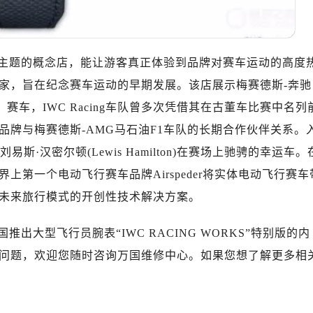
服务中心（需提前预约）
后服务中心（需提前预约）
后服务中心（需提前预约）
为主题的概念店，能让游客真正体验到品牌对赛车运动的高度
后服务中心（需提前预约）
后服务中心（需提前预约）
球之家，旨在纪念赛车运动的早期发展。该店展示梅赛德斯-奔驰
售后服务中心（需提前预约）
ullwing”）赛车，IWC Racing车队曾多次凭借其在古董车比赛中名列
服务中心（需提前预约）
品牌与梅赛德斯-AMG马石油F1车队的长期合作伙伴关系。
街交叉口万国售后服务中心（需提前预约）
·汉密尔顿(Lewis Hamilton)在赛场上驰骋的幸运车。
得利名表维修授权店1楼万国售后服务中心（需提前预约）
上第一个电动飞行赛车品牌Airspeder将实体电动飞行赛车
得利名表维修授权店1楼万国售后服务中心（需提前预约）
未来旅行模式的开创性技术解决方案。
国际中心D座11层1102室万国售后服务中心（需提前预约）
广场W3座6层602室万国售后服务中心（需提前预约）
推出大型飞行员腕表“IWC RACING WORKS”特别版的内
先天下万国售后服务中心（需提前预约）
问题，欢迎您随时咨询万国维修中心。如果您想了解更多相
特大街万国售后服务中心（需提前预约）
街万国售后服务中心（需提前预约）
3号王府井百货名表维修万国售后服务中心（需提前预约）