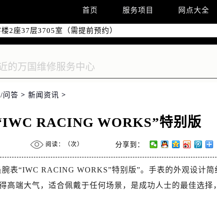
国际中心写字楼D座11层1102室（需提前预约）
首页
服务项目
网点大全
融中心写字楼26层2603室（需提前预约）
2座37层3705室（需提前预约）
际广场写字楼8层806室（需提前预约）
南京中心写字楼22层C1-1室（需提前预约）
中心写字楼5号楼10层1008室（需提前预约）
FC国际金融中心写字楼35层3508室（需提前预约）
/问答
>
新闻资讯
>
楼1号楼18层1803室（需提前预约）
字楼1号楼16层1604室（需提前预约）
C RACING WORKS”特别版
务中心东塔写字楼（华润万象城）17层1706室（需提前预约）
场办公楼20层2009室（需提前预约）
阅读：（
次）
分享到：
写字楼A座5层503-5室（需提前预约）
广场写字楼4号楼22层2209室（需提前预约）
表“IWC RACING WORKS”特别版”。手表的外观设计简
际中心写字楼8层805室（需提前预约）
得高端大气，适合佩戴于任何场景，是成功人士的最佳选择
易中心写字楼A座13层1304室（需提前预约）
绿地双子塔（中央广场）A1座办公楼14层07室（需提前预约）