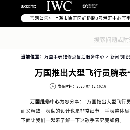
北京市朝阳区建国门外大街甲6号华熙
天津市和平区赤峰道136号天津国际金
官网公告>
上海市徐汇区虹桥路3号港汇中心写字楼
上海市黄浦区南京东路299号宏伊国
南京市秦淮区中山南路1号（新街口）
常州市新北区龙锦路1590号现代传媒
徐州市鼓楼区淮海东路29号苏宁广场I
当前位置：
万国手表维修点售后服务中心
>
新闻/知识
扬州市邗江区国展路29号星耀天地写字
盐城市盐都区世纪大道5号盐城金融城写
万国推出大型飞行员腕表“IW
泰州市海陵区永定东路399号置地商
宁波市江北区大闸南路500号来福士广
发布时间：2026-07-12 10:16
杭州市上城区钱江路1366号华润大厦
金华市金东区东市南街777号金华万达
万国维修
中心
为您分享：“万国推出大型飞行员腕
绍兴市越城区胜利东路379号世茂天
而又精致，表盘的设计也是非常细节，手表整体显
嘉兴市南湖区广益路705号嘉兴世界贸
下面让我们一起来了解一下这款手表究竟如何。
南昌市红谷滩新区红谷中大道998号