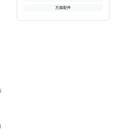
万国配件
提前预约）
示
内