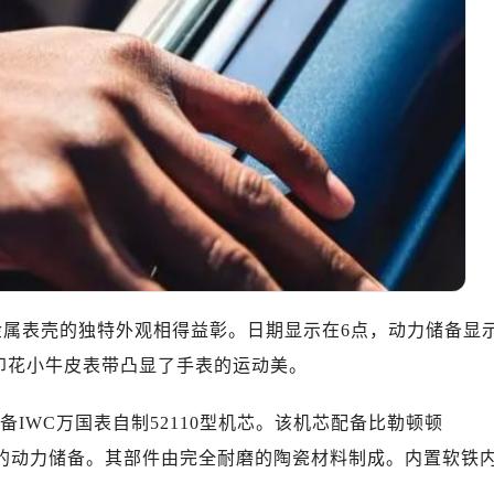
心写字楼B座13层07室（需提前预约）
安国际中心E座6楼10室（需提前预约）
B座17层1707室（需提前预约）
写字楼A座10层1002室（需提前预约）
心东1幢20楼2002室（需提前预约）
街70号华润万象城写字楼（鄂尔多斯大厦）23层2326室（需
州中心写字楼21层2102室（需提前预约）
国际金融中心写字楼20层01室（需提前预约）
国售后服务中心（需提前预约）
后服务中心（需提前预约）
后服务中心（需提前预约）
钛金属表壳的独特外观相得益彰。日期显示在6点，动力储备显
后服务中心（需提前预约）
印花小牛皮表带凸显了手表的运动美。
售后服务中心（需提前预约）
售后服务中心（需提前预约）
特别版配备IWC万国表自制52110型机芯。该机芯配备比勒顿顿
售后服务中心（需提前预约）
积累7天的动力储备。其部件由完全耐磨的陶瓷材料制成。内置软铁
国售后服务中心（需提前预约）