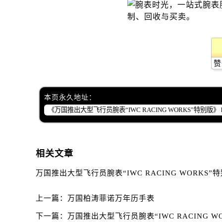
内蒙古自治区赤峰市红山区哈达街万
内蒙古自治区鄂尔多斯市东胜区伊金
内蒙古自治区呼伦贝尔市海拉尔区中
内蒙古自治区通辽市科尔沁区明仁大
内蒙古自治区乌海市海勃湾区人民南
赞
内蒙古自治区乌兰察布市集宁区恩和
内蒙古自治区锡林郭勒盟市锡林浩特
本页永久地址：
内蒙古自治区兴安盟市乌兰浩特市兴
山西省大同市平城区迎宾街万国售后
山西省晋城市城区黄华街万国售后服
山西省晋中市榆次区顺城街万国售后
相关文章
山西省临汾市尧都区解放路万国售后
山西省吕梁市离石区永宁中路与建设
万国推出大型飞行员腕表“IWC RACING WORKS”
山西省朔州市朔城区怡西路与鄯阳西
山西省忻州市忻府区和平东街与七一
上一篇：
万国柏涛菲诺万年历手表
山西省阳泉市郊区平阳东街与新城大
下一篇：
万国推出大型飞行员腕表“IWC RACING W