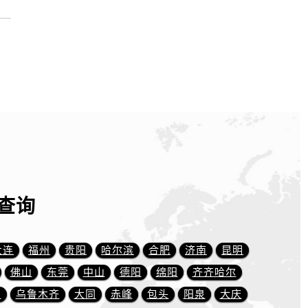
）
查询
大连
福州
贵阳
哈尔滨
合肥
济南
昆明
佛山
东莞
中山
德阳
绵阳
齐齐哈尔
川
乌鲁木齐
大同
赤峰
包头
阳泉
大庆