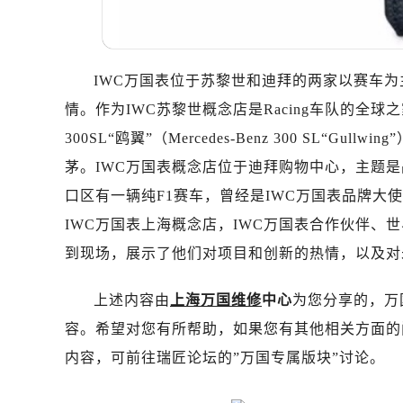
辽宁省抚顺市新抚区东一路万国售后
辽宁省阜新市海州区解放大街万国售
辽宁省葫芦岛市连山区中央路万国售
IWC万国表位于苏黎世和迪拜的两家以赛车
辽宁省锦州市古塔区中央大街万国售
辽宁省辽阳市白塔区新运大街万国售
情。作为IWC苏黎世概念店是Racing车队的全
辽宁省盘锦市兴隆台区石油大街万国
300SL“鸥翼”（Mercedes-Benz 300 SL“G
辽宁省铁岭市银州区南马路万国售后
茅。IWC万国表概念店位于迪拜购物中心，主题是
辽宁省营口市站前区市府路与渤海大
口区有一辆纯F1赛车，曾经是IWC万国表品牌大使刘易斯
辽宁省沈阳市沈河区中街路137号亨
IWC万国表上海概念店，IWC万国表合作伙伴、世界
辽宁省沈阳市沈河区中街路83号亨
到现场，展示了他们对项目和创新的热情，以及对
北京市朝阳区建国门外大街甲6号华熙
北京市东城区东长安街1号王府井东方
上述内容由
上海万国维修
中心
为您分享的，万国
河北省保定市竞秀区朝阳北大街北国
容。希望对您有所帮助，如果您有其他相关方面的
内蒙古自治区阿拉善盟市左旗土尔扈
内容，可前往瑞匠论坛的”万国专属版块”讨论。
内蒙古自治区巴彦淖尔市临河区新华
内蒙古自治区包头市青山区幸福路甲