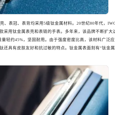
心T2座写字楼29层03室（需提前预约）
厦7层G室（需提前预约）
心C座12层1205室（需提前预约）
特殊版表壳、表冠、表背均采用5级钛金属材料。20世纪80年代，IW
中心T1写字楼9层907室（需提前预约）
写字楼1座11层1104室（需提前预约）
款采用钛金属表壳和表链的手表。多年来，该品牌不断扩大
楼16层1603室（需提前预约）
重量轻约45%，坚固耐用。由于强度密度比高，该材料广泛应
中心办公楼C座22层08室（需提前预约）
钛还具有皮肤友好和抗过敏的特点。钛金属表面刻有“钛金属
大厦38层09室（需提前预约）
楼1224室（需提前预约）
大厦B座12楼03室（需提前预约）
心写字楼A座7楼709室（需提前预约）
2层04室（需提前预约）
心A座907室（需提前预约）
A座(旺进大厦)18层09室（需提前预约）
国际金融中心14楼14D（需提前预约）
广场写字楼10层06室（需提前预约）